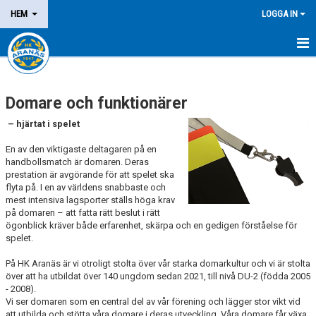
HEM
LOGGA IN
NYHETER
Domare och funktionärer
OM KLUBBEN
– hjärtat i spelet
MEDLEM
En av den viktigaste deltagaren på en
handbollsmatch är domaren. Deras
LEDARE
prestation är avgörande för att spelet ska
flyta på. I en av världens snabbaste och
DOMARE/FUNKTIONÄR
mest intensiva lagsporter ställs höga krav
på domaren – att fatta rätt beslut i rätt
ögonblick kräver både erfarenhet, skärpa och en gedigen förståelse för
DOMARE
spelet.
FUNKTIONÄR
På HK Aranäs är vi otroligt stolta över vår starka domarkultur och vi är stolta
över att ha utbildat över 140 ungdom sedan 2021, till nivå DU-2 (födda 2005
- 2008).
OM ELEKTRONISKT MATCHPROTOKOLL (EMP)
Vi ser domaren som en central del av vår förening och lägger stor vikt vid
att utbilda och stötta våra domare i deras utveckling. Våra domare får växa