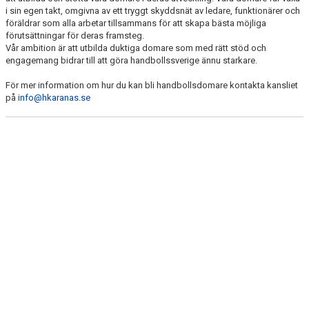
DOMARTECKEN
i sin egen takt, omgivna av ett tryggt skyddsnät av ledare, funktionärer och
föräldrar som alla arbetar tillsammans för att skapa bästa möjliga
SPELREGLER (SHF)
förutsättningar för deras framsteg.
Vår ambition är att utbilda duktiga domare som med rätt stöd och
engagemang bidrar till att göra handbollssverige ännu starkare.
KALENDER
För mer information om hur du kan bli handbollsdomare kontakta kansliet
MATCHER
på
info@hkaranas.se
LOTTERIER