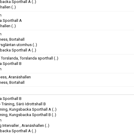
backa Sporthall A
(..)
hallen
(..)
n
 Sporthall A
hallen
(..)
n
ness, Bortahall
orsgläntan utomhus
(..)
backa Sporthall A
(..)
Torslanda, Torslanda sporthall
(..)
 Sporthall B
n
ness, Aranäshallen
ness, Bortahall
 Sporthall B
»
Träning, Särö Idrottshall B
äning, Kungsbacka Sporthall A
(..)
äning, Kungsbacka Sporthall B
(..)
n
 Intervaller , Aranäshallen
(..)
backa Sporthall A
(..)