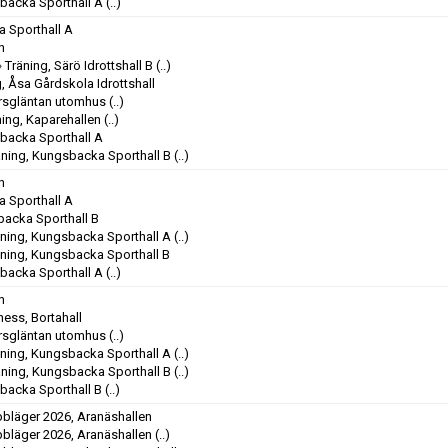
backa Sporthall A
(..)
 Sporthall A
n
»
Träning, Särö Idrottshall B
(..)
, Åsa Gårdskola Idrottshall
orsgläntan utomhus
(..)
ning, Kaparehallen
(..)
sbacka Sporthall A
äning, Kungsbacka Sporthall B
(..)
n
 Sporthall A
backa Sporthall B
äning, Kungsbacka Sporthall A
(..)
äning, Kungsbacka Sporthall B
backa Sporthall A
(..)
n
ness, Bortahall
orsgläntan utomhus
(..)
äning, Kungsbacka Sporthall A
(..)
äning, Kungsbacka Sporthall B
(..)
backa Sporthall B
(..)
bbläger 2026, Aranäshallen
bbläger 2026, Aranäshallen
(..)