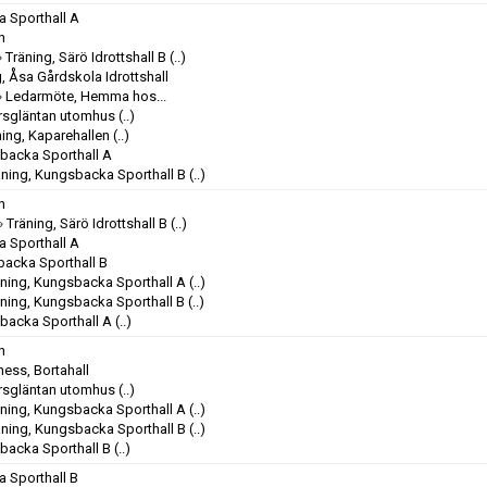
 Sporthall A
n
»
Träning, Särö Idrottshall B
(..)
, Åsa Gårdskola Idrottshall
»
Ledarmöte, Hemma hos...
orsgläntan utomhus
(..)
ning, Kaparehallen
(..)
sbacka Sporthall A
äning, Kungsbacka Sporthall B
(..)
n
»
Träning, Särö Idrottshall B
(..)
 Sporthall A
backa Sporthall B
äning, Kungsbacka Sporthall A
(..)
äning, Kungsbacka Sporthall B
(..)
backa Sporthall A
(..)
n
ness, Bortahall
orsgläntan utomhus
(..)
äning, Kungsbacka Sporthall A
(..)
äning, Kungsbacka Sporthall B
(..)
backa Sporthall B
(..)
 Sporthall B