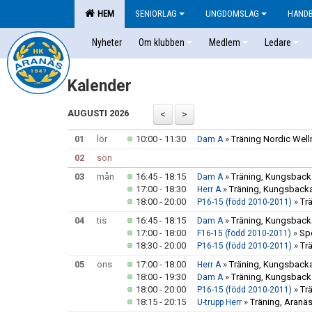
HEM
SENIORLAG
UNGDOMSLAG
HAND
Nyheter
Om klubben
Medlem
Ledare
Kalender
AUGUSTI 2026
01
lör
10:00 - 11:30
»
Träning Nordic Well
Dam A
02
sön
03
mån
16:45 - 18:15
»
Träning, Kungsbacka
Dam A
17:00 - 18:30
»
Träning, Kungsbacka
Herr A
18:00 - 20:00
»
Tr
P16-15 (född 2010-2011)
04
tis
16:45 - 18:15
»
Träning, Kungsbacka
Dam A
17:00 - 18:00
»
Sp
F16-15 (född 2010-2011)
18:30 - 20:00
»
Tr
P16-15 (född 2010-2011)
05
ons
17:00 - 18:00
»
Träning, Kungsbacka
Herr A
18:00 - 19:30
»
Träning, Kungsbacka
Dam A
18:00 - 20:00
»
Tr
P16-15 (född 2010-2011)
18:15 - 20:15
»
Träning, Aranäs
U-trupp Herr