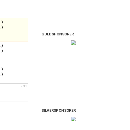
..)
..)
GULDSPONSORER
..)
..)
..)
..)
v.33
SILVERSPONSORER