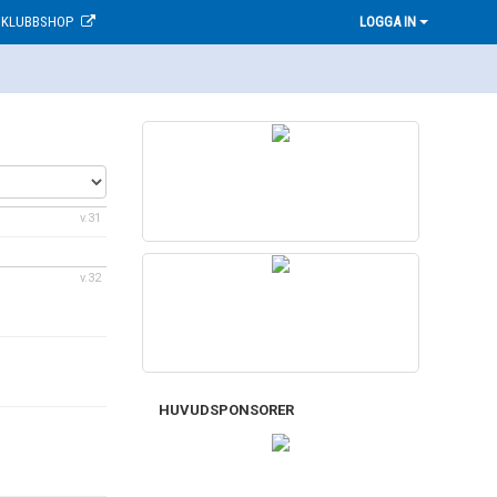
KLUBBSHOP
LOGGA IN
v.31
v.32
HUVUDSPONSORER