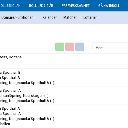
BOLLSSKOLAN
BOLL-LEK 3-5 ÅR
PARAVERKSAMHET
GÅ-HANDBOLL
Domare/Funktionär
Kalender
Matcher
Lotterier
ness, Bortahall
 Sporthall B
 Sporthall A
äning, Kungsbacka Sporthall A
(..)
 Sporthall A
ontanlöpning, Kba-skogen
(..)
äning, Kungsbacka Sporthall A
(..)
 Sporthall A
 Sporthall A
äning, Kungsbacka Sporthall A
(..)
hallen