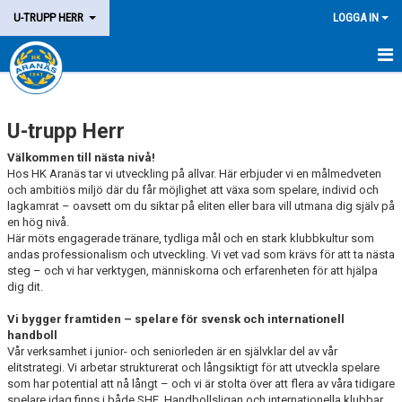
U-TRUPP HERR
LOGGA IN
HEM
U-trupp Herr
TRUPPEN
Välkommen till nästa nivå!
KALENDER
Hos HK Aranäs tar vi utveckling på allvar. Här erbjuder vi en målmedveten
och ambitiös miljö där du får möjlighet att växa som spelare, individ och
lagkamrat – oavsett om du siktar på eliten eller bara vill utmana dig själv på
MATCHER
en hög nivå.
Här möts engagerade tränare, tydliga mål och en stark klubbkultur som
KONTAKT
andas professionalism och utveckling. Vi vet vad som krävs för att ta nästa
steg – och vi har verktygen, människorna och erfarenheten för att hjälpa
dig dit.
Vi bygger framtiden – spelare för svensk och internationell
handboll
Vår verksamhet i junior- och seniorleden är en självklar del av vår
elitstrategi. Vi arbetar strukturerat och långsiktigt för att utveckla spelare
som har potential att nå långt – och vi är stolta över att flera av våra tidigare
spelare idag finns i både SHE, Handbollsligan och internationella klubbar.