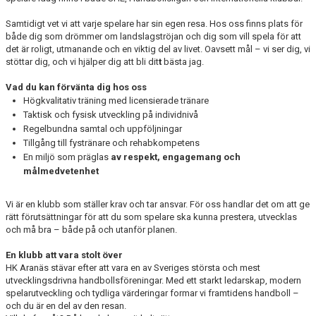
Samtidigt vet vi att varje spelare har sin egen resa. Hos oss finns plats för
både dig som drömmer om landslagströjan och dig som vill spela för att
det är roligt, utmanande och en viktig del av livet. Oavsett mål – vi ser dig, vi
stöttar dig, och vi hjälper dig att bli dit
t
bästa jag.
Vad du kan förvänta dig hos oss
Högkvalitativ träning med licensierade tränare
Taktisk och fysisk utveckling på individnivå
Regelbundna samtal och uppföljningar
Tillgång till fystränare och rehabkompetens
En miljö som präglas
av respekt, engagemang och
målmedvetenhet
Vi är en klubb som ställer krav och tar ansvar. För oss handlar det om att ge
rätt förutsättningar för att du som spelare ska kunna prestera, utvecklas
och må bra – både på och utanför planen.
En klubb att vara stolt över
HK Aranäs stävar efter att vara en av Sveriges största och mest
utvecklingsdrivna handbollsföreningar. Med ett starkt ledarskap, modern
spelarutveckling och tydliga värderingar formar vi framtidens handboll –
och du är en del av den resan.