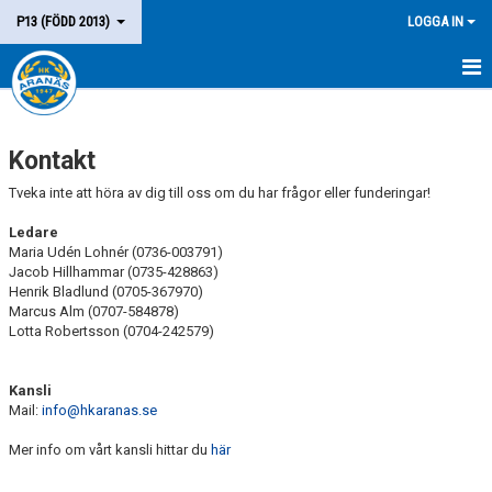
P13 (FÖDD 2013)
LOGGA IN
HEM
Kontakt
LAGET
Tveka inte att höra av dig till oss om du har frågor eller funderingar!
KALENDER
Ledare
Maria Udén Lohnér (0736-003791)
MATCHER
Jacob Hillhammar (0735-428863)
Henrik Bladlund (0705-367970)
KONTAKT
Marcus Alm (0707-584878)
Lotta Robertsson (0704-242579)
Kansli
Mail:
info@hkaranas.se
Mer info om vårt kansli hittar du
här