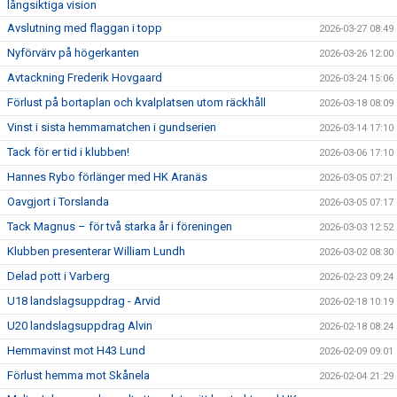
långsiktiga vision
Avslutning med flaggan i topp
2026-03-27 08:49
Nyförvärv på högerkanten
2026-03-26 12:00
Avtackning Frederik Hovgaard
2026-03-24 15:06
Förlust på bortaplan och kvalplatsen utom räckhåll
2026-03-18 08:09
Vinst i sista hemmamatchen i gundserien
2026-03-14 17:10
Tack för er tid i klubben!
2026-03-06 17:10
Hannes Rybo förlänger med HK Aranäs
2026-03-05 07:21
Oavgjort i Torslanda
2026-03-05 07:17
Tack Magnus – för två starka år i föreningen
2026-03-03 12:52
Klubben presenterar William Lundh
2026-03-02 08:30
Delad pott i Varberg
2026-02-23 09:24
U18 landslagsuppdrag - Arvid
2026-02-18 10:19
U20 landslagsuppdrag Alvin
2026-02-18 08:24
Hemmavinst mot H43 Lund
2026-02-09 09:01
Förlust hemma mot Skånela
2026-02-04 21:29