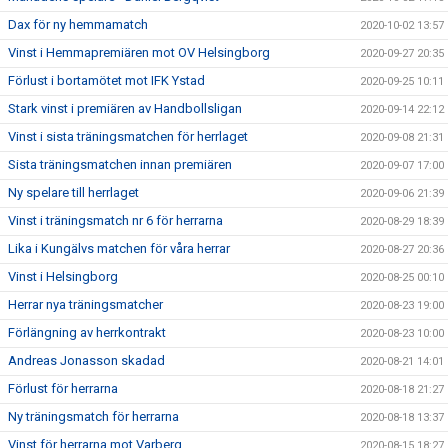
Dax för ny hemmamatch
2020-10-02 13:57
Vinst i Hemmapremiären mot OV Helsingborg
2020-09-27 20:35
Förlust i bortamötet mot IFK Ystad
2020-09-25 10:11
Stark vinst i premiären av Handbollsligan
2020-09-14 22:12
Vinst i sista träningsmatchen för herrlaget
2020-09-08 21:31
Sista träningsmatchen innan premiären
2020-09-07 17:00
Ny spelare till herrlaget
2020-09-06 21:39
Vinst i träningsmatch nr 6 för herrarna
2020-08-29 18:39
Lika i Kungälvs matchen för våra herrar
2020-08-27 20:36
Vinst i Helsingborg
2020-08-25 00:10
Herrar nya träningsmatcher
2020-08-23 19:00
Förlängning av herrkontrakt
2020-08-23 10:00
Andreas Jonasson skadad
2020-08-21 14:01
Förlust för herrarna
2020-08-18 21:27
Ny träningsmatch för herrarna
2020-08-18 13:37
Vinst för herrarna mot Varberg
2020-08-15 18:27