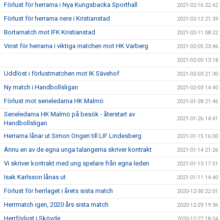
Förlust för herrarna i Nya Kungsbacka Sporthall
2021-02-16 22:42
Förlust för herrarna nere i Kristianstad
2021-02-12 21:39
Bortamatch mot IFK Kristianstad
2021-02-11 08:22
Vinst för herrarna i viktiga matchen mot HK Varberg
2021-02-05 23:46
2021-02-05 13:18
Uddlöst i förlustmatchen mot IK Sävehof
2021-02-03 21:30
Ny match i Handbollsligan
2021-02-03 14:40
Förlust mot serieledarna HK Malmö
2021-01-28 21:46
Serieledarna HK Malmö på besök - återstart av
2021-01-26 14:41
Handbollsligan
Herrarna lånar ut Simon Ongeri till LIF Lindesberg
2021-01-15 16:00
Ännu en av de egna unga talangerna skriver kontrakt
2021-01-14 21:26
Vi skriver kontrakt med ung spelare från egna leden
2021-01-13 17:51
Isak Karlsson lånas ut
2021-01-11 14:40
Förlust för herrlaget i årets sista match
2020-12-30 22:01
Herrmatch igen, 2020 års sista match
2020-12-29 19:36
Herrförlust i Skövde
2020-12-27 18:54