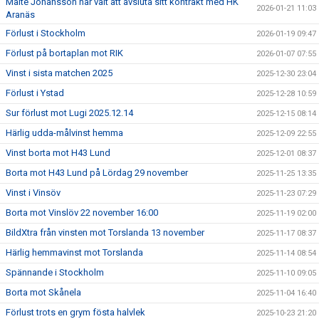
Malte Johansson har valt att avsluta sitt kontrakt med HK
2026-01-21 11:03
Aranäs
Förlust i Stockholm
2026-01-19 09:47
Förlust på bortaplan mot RIK
2026-01-07 07:55
Vinst i sista matchen 2025
2025-12-30 23:04
Förlust i Ystad
2025-12-28 10:59
Sur förlust mot Lugi 2025.12.14
2025-12-15 08:14
Härlig udda-målvinst hemma
2025-12-09 22:55
Vinst borta mot H43 Lund
2025-12-01 08:37
Borta mot H43 Lund på Lördag 29 november
2025-11-25 13:35
Vinst i Vinsöv
2025-11-23 07:29
Borta mot Vinslöv 22 november 16:00
2025-11-19 02:00
BildXtra från vinsten mot Torslanda 13 november
2025-11-17 08:37
Härlig hemmavinst mot Torslanda
2025-11-14 08:54
Spännande i Stockholm
2025-11-10 09:05
Borta mot Skånela
2025-11-04 16:40
Förlust trots en grym fösta halvlek
2025-10-23 21:20