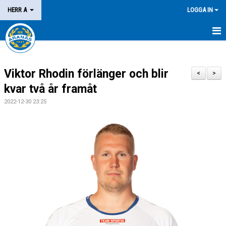
HERR A
LOGGA IN
HEM
Viktor Rhodin förlänger och blir
NYHETER
<
>
kvar två år framåt
KALENDER
2022-12-30 23:25
MATCHER
KONTAKT