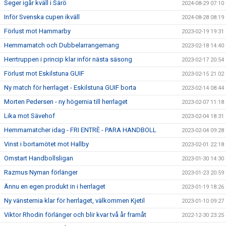
Seger igår kväll i Särö
2024-08-29 07:10
Inför Svenska cupen ikväll
2024-08-28 08:19
Förlust mot Hammarby
2023-02-19 19:31
Hemmamatch och Dubbelarrangemang
2023-02-18 14:40
Herrtruppen i princip klar inför nästa säsong
2023-02-17 20:54
Förlust mot Eskilstuna GUIF
2023-02-15 21:02
Ny match för herrlaget - Eskilstuna GUIF borta
2023-02-14 08:44
Morten Pedersen - ny högernia till herrlaget
2023-02-07 11:18
Lika mot Sävehof
2023-02-04 18:31
Hemmamatcher idag - FRI ENTRÈ - PARA HANDBOLL
2023-02-04 09:28
Vinst i bortamötet mot Hallby
2023-02-01 22:18
Omstart Handbollsligan
2023-01-30 14:30
Razmus Nyman förlänger
2023-01-23 20:59
Ännu en egen produkt in i herrlaget
2023-01-19 18:26
Ny vänsternia klar för herrlaget, välkommen Kjetil
2023-01-10 09:27
Viktor Rhodin förlänger och blir kvar två år framåt
2022-12-30 23:25