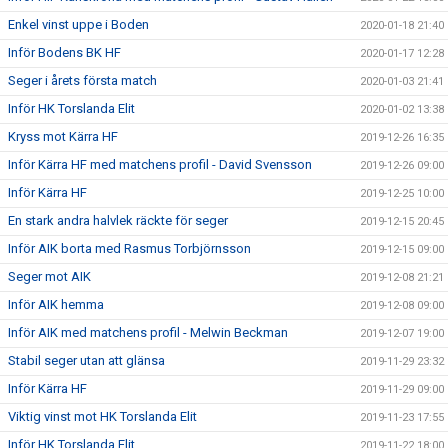
Enkel vinst uppe i Boden
2020-01-18 21:40
Inför Bodens BK HF
2020-01-17 12:28
Seger i årets första match
2020-01-03 21:41
Inför HK Torslanda Elit
2020-01-02 13:38
Kryss mot Kärra HF
2019-12-26 16:35
Inför Kärra HF med matchens profil - David Svensson
2019-12-26 09:00
Inför Kärra HF
2019-12-25 10:00
En stark andra halvlek räckte för seger
2019-12-15 20:45
Inför AIK borta med Rasmus Torbjörnsson
2019-12-15 09:00
Seger mot AIK
2019-12-08 21:21
Inför AIK hemma
2019-12-08 09:00
Inför AIK med matchens profil - Melwin Beckman
2019-12-07 19:00
Stabil seger utan att glänsa
2019-11-29 23:32
Inför Kärra HF
2019-11-29 09:00
Viktig vinst mot HK Torslanda Elit
2019-11-23 17:55
Inför HK Torslanda Elit
2019-11-22 18:00