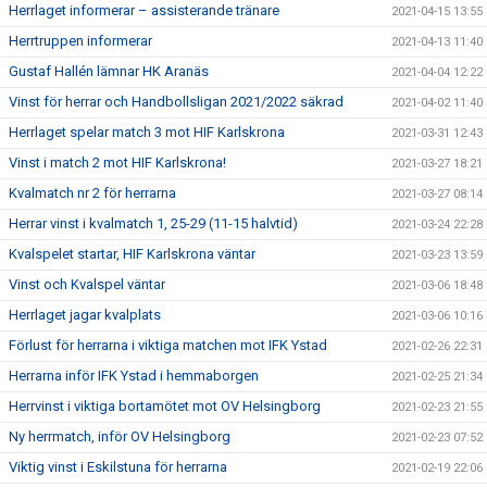
Herrlaget informerar – assisterande tränare
2021-04-15 13:55
Herrtruppen informerar
2021-04-13 11:40
Gustaf Hallén lämnar HK Aranäs
2021-04-04 12:22
Vinst för herrar och Handbollsligan 2021/2022 säkrad
2021-04-02 11:40
Herrlaget spelar match 3 mot HIF Karlskrona
2021-03-31 12:43
Vinst i match 2 mot HIF Karlskrona!
2021-03-27 18:21
Kvalmatch nr 2 för herrarna
2021-03-27 08:14
Herrar vinst i kvalmatch 1, 25-29 (11-15 halvtid)
2021-03-24 22:28
Kvalspelet startar, HIF Karlskrona väntar
2021-03-23 13:59
Vinst och Kvalspel väntar
2021-03-06 18:48
Herrlaget jagar kvalplats
2021-03-06 10:16
Förlust för herrarna i viktiga matchen mot IFK Ystad
2021-02-26 22:31
Herrarna inför IFK Ystad i hemmaborgen
2021-02-25 21:34
Herrvinst i viktiga bortamötet mot OV Helsingborg
2021-02-23 21:55
Ny herrmatch, inför OV Helsingborg
2021-02-23 07:52
Viktig vinst i Eskilstuna för herrarna
2021-02-19 22:06