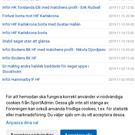
Inför HK Torslanda Elit med matchens profil - Erik Rudvall
2019-11-22 12:00
Förlust borta mot HIF Karlskrona
2019-11-15 20:38
Inför HIF Karlskrona borta med Gustav Hallén
2019-11-15 09:00
Inför HIF Karlskrona borta
2019-11-14 15:00
Stabil seger utan att glänsa
2019-11-10 18:02
Inför Bodens BK HF med matchens profil - Nikola Djordjevic
2019-11-10 09:00
Inför Bodens BK HF
2019-11-09 15:00
En mäktig andra halvlek bäddade för seger uppe i
2019-11-02 19:54
Stockholm
Inför Hammarby IF HF
2019-11-02 09:00
Inför Hammarby IF HF borta med Jonathan Blad
2019-11-01 14:28
Inför Rimbo HK med matchens profil - Daniel Bergqvist
För att hemsidan ska fungera korrekt använder vi nödvändiga
2019-10-17 11:40
cookies från SportAdmin. Dessa går inte att stänga av.
Kryss mot Skånela
2019-10-16 14:37
Föreningen kan också använda frivilliga cookies, t.ex. för statistik
eller marknadsföring. Du väljer själv om du vill acceptera dessa.
Anpassa dina val
Cookie-inställningar
Gå till Webbversion