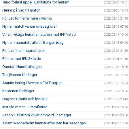
Tung förlust uppe i Eskilstuna för herrarn
2022-02-20 19:51
Herrar på väg till match
2022-02-20 10:03
Förlust för herrar nere i Malmö
2022-02-16 21:58
Ny herrmatch väntar onsdag kväll
2022-02-16 07:26
Vinst i viktiga hemmamatchen mot IFK Ystad
2022-02-13 19:06
Ny hemmamatch, alla till Borgen idag
2022-02-13 09:00
Förlust i hemmapremiären
2022-02-09 21:56
Förlust mot IFK Skövde
2022-02-01 21:36
Omstart Handbollsligan
2022-01-29 18:20
Trotjänaren förlänger
2022-01-23 14:55
Aranäs inslag i Svenska EM Truppen
2022-01-19 14:33
Kaptenen förlänger
2022-01-14 15:06
Dagens Grattis och lycka till
2022-01-12 23:43
Inställd match - Framflyttad
2021-12-27 15:06
Jacob Hellström kliver ombord i herrlaget
2021-12-22 20:58
Adam Wennerholm lämnar efter den här säsongen
2021-12-20 17:00