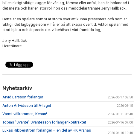
bli en riktigt viktigt kugge för vår lag, försvar eller anfall, han är inblandad i
det mesta och har en stor roll hos oss medddelar tränare Jerry Hallbäck.
Detta är en spelare som vi är stolta över att kunna presentera och som är
viktig i det lagbygge som vi håller på att skapa över tid. Viktor spelar med
stort hjärta och är precis det vi behöver i vårt framtida lag,
Jerry Hallbäck
Herrtränare
Nyhetsarkiv
Arvid Larsson förlänger
2026-06-17 09:50
Anton Arfvidsson till A-laget
2026-06-15
Varmt välkommen, Kenan!
2026-06-11 08:40
Tobias "Svante" Svantesson förlänger kontraktet
2026-04-16 07:00
Lukas Ribberström förlänger – en del av HK Aranäs
2026-04-10 10:40