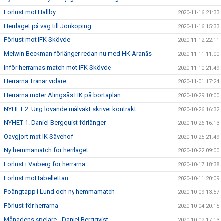
Förlust mot Hallby
2020-11-16 21:33
Herrlaget på väg till Jönköping
2020-11-16 15:33
Förlust mot IFK Skövde
2020-11-12 22:11
Melwin Beckman förlänger redan nu med HK Aranäs
2020-11-11 11:00
Inför herrarnas match mot IFK Skövde
2020-11-10 21:49
Herrarna Tränar vidare
2020-11-01 17:24
Herrarna möter Alingsås HK på bortaplan
2020-10-29 10:00
NYHET 2. Ung lovande målvakt skriver kontrakt
2020-10-26 16:32
NYHET 1. Daniel Bergquist förlänger
2020-10-26 16:13
Oavgjort mot IK Sävehof
2020-10-25 21:49
Ny hemmamatch för herrlaget
2020-10-22 09:00
Förlust i Varberg för herrarna
2020-10-17 18:38
Förlust mot tabellettan
2020-10-11 20:09
Poängtapp i Lund och ny hemmamatch
2020-10-09 13:57
Förlust för herrarna
2020-10-04 20:15
Månadens spelare - Daniel Bergqvist
2020-10-02 17:13