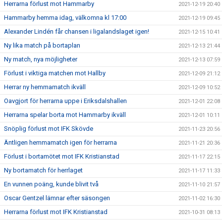
Herrarna förlust mot Hammarby
2021-12-19 20:40
Hammarby hemma idag, välkomna kl 17:00
2021-12-19 09:45
Alexander Lindén får chansen i ligalandslaget igen!
2021-12-15 10:41
Ny lika match på bortaplan
2021-12-13 21:44
Ny match, nya möjligheter
2021-12-13 07:59
Förlust i viktiga matchen mot Hallby
2021-12-09 21:12
Herrar ny hemmamatch ikväll
2021-12-09 10:52
Oavgjort för herrarna uppe i Eriksdalshallen
2021-12-01 22:08
Herrarna spelar borta mot Hammarby ikväll
2021-12-01 10:11
Snöplig förlust mot IFK Skövde
2021-11-23 20:56
Äntligen hemmamatch igen för herrarna
2021-11-21 20:36
Förlust i bortamötet mot IFK Kristianstad
2021-11-17 22:15
Ny bortamatch för herrlaget
2021-11-17 11:33
En vunnen poäng, kunde blivit två
2021-11-10 21:57
Oscar Gentzel lämnar efter säsongen
2021-11-02 16:30
Herrarna förlust mot IFK Kristianstad
2021-10-31 08:13