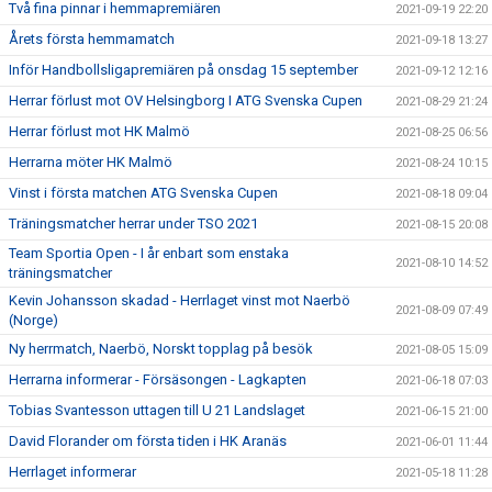
Två fina pinnar i hemmapremiären
2021-09-19 22:20
Årets första hemmamatch
2021-09-18 13:27
Inför Handbollsligapremiären på onsdag 15 september
2021-09-12 12:16
Herrar förlust mot OV Helsingborg I ATG Svenska Cupen
2021-08-29 21:24
Herrar förlust mot HK Malmö
2021-08-25 06:56
Herrarna möter HK Malmö
2021-08-24 10:15
Vinst i första matchen ATG Svenska Cupen
2021-08-18 09:04
Träningsmatcher herrar under TSO 2021
2021-08-15 20:08
Team Sportia Open - I år enbart som enstaka
2021-08-10 14:52
träningsmatcher
Kevin Johansson skadad - Herrlaget vinst mot Naerbö
2021-08-09 07:49
(Norge)
Ny herrmatch, Naerbö, Norskt topplag på besök
2021-08-05 15:09
Herrarna informerar - Försäsongen - Lagkapten
2021-06-18 07:03
Tobias Svantesson uttagen till U 21 Landslaget
2021-06-15 21:00
David Florander om första tiden i HK Aranäs
2021-06-01 11:44
Herrlaget informerar
2021-05-18 11:28