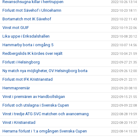
Revanschsugna killar i herrtruppen
2022-10-26 13:14
Förlust mot Sävehof i Ulricehamn
2022-10-23 18:11
Bortamatch mot IK Sävehof
2022-10-22 11:43
Vinst mot GUIF
2022-10-19 22:06
Lika uppe i Eriksdalshallen
2022-10-08 20:12
Hammarby borta i omgång 5
2022-10-07 14:56
Redbergslids IK kördes över rejält
2022-10-04 21:59
Förlust i Helsingborg
2022-09-27 21:35
Ny match nya möjligheter, OV Helsingborg borta
2022-09-26 12:00
Förlust mot IFK Kristrianstad
2022-09-21 22:11
Hemmapremiär
2022-09-20 08:10
Vinst i premiären av Handbollsligan
2022-09-15 21:55
Förlust och utslagna i Svenska Cupen
2022-09-09 22:08
Vinst i tredje ATG SVC matchen och avancemang
2022-08-28 19:59
Vinst i Kristianstad
2022-08-20 19:37
Herrarna förlust i 1:a omgången Svenska Cupen
2022-08-14 15:33