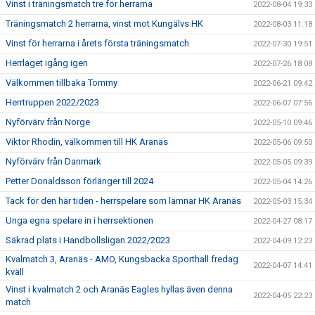
Vinst i träningsmatch tre för herrarna
2022-08-04 19:33
Träningsmatch 2 herrarna, vinst mot Kungälvs HK
2022-08-03 11:18
Vinst för herrarna i årets första träningsmatch
2022-07-30 19:51
Herrlaget igång igen
2022-07-26 18:08
Välkommen tillbaka Tommy
2022-06-21 09:42
Herrtruppen 2022/2023
2022-06-07 07:56
Nyförvärv från Norge
2022-05-10 09:46
Viktor Rhodin, välkommen till HK Aranäs
2022-05-06 09:50
Nyförvärv från Danmark
2022-05-05 09:39
Petter Donaldsson förlänger till 2024
2022-05-04 14:26
Tack för den här tiden - herrspelare som lämnar HK Aranäs
2022-05-03 15:34
Unga egna spelare in i herrsektionen
2022-04-27 08:17
Säkrad plats i Handbollsligan 2022/2023
2022-04-09 12:23
Kvalmatch 3, Aranäs - AMO, Kungsbacka Sporthall fredag
2022-04-07 14:41
kväll
Vinst i kvalmatch 2 och Aranäs Eagles hyllas även denna
2022-04-05 22:23
match