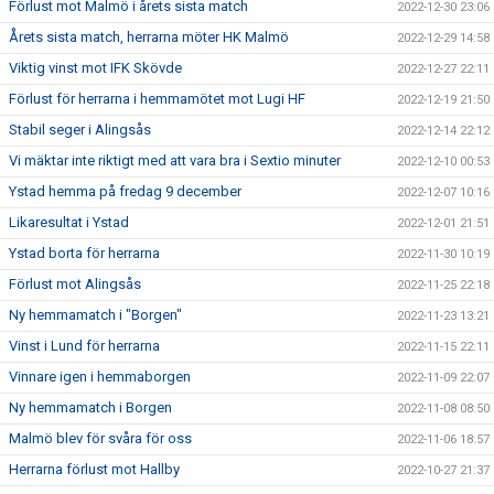
Förlust mot Malmö i årets sista match
2022-12-30 23:06
Årets sista match, herrarna möter HK Malmö
2022-12-29 14:58
Viktig vinst mot IFK Skövde
2022-12-27 22:11
Förlust för herrarna i hemmamötet mot Lugi HF
2022-12-19 21:50
Stabil seger i Alingsås
2022-12-14 22:12
Vi mäktar inte riktigt med att vara bra i Sextio minuter
2022-12-10 00:53
Ystad hemma på fredag 9 december
2022-12-07 10:16
Likaresultat i Ystad
2022-12-01 21:51
Ystad borta för herrarna
2022-11-30 10:19
Förlust mot Alingsås
2022-11-25 22:18
Ny hemmamatch i "Borgen"
2022-11-23 13:21
Vinst i Lund för herrarna
2022-11-15 22:11
Vinnare igen i hemmaborgen
2022-11-09 22:07
Ny hemmamatch i Borgen
2022-11-08 08:50
Malmö blev för svåra för oss
2022-11-06 18:57
Herrarna förlust mot Hallby
2022-10-27 21:37