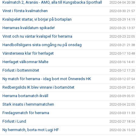
Kvalmatch 2, Aranäs - AMO, alla till Kungsbacka Sporthall
2022-04-04 20:38
Vinst i första kvalmatchen
2022-03-30 21:57
Kvalspelet startar, vi börjar på bortaplan
2022-03-29 14:19
Herrarnas kvaldatum spikade!
2022-03-25 13:37
Vinst och nu väntar kvalspel för herrarna
2022-03-23 22:05
Handbollsligans sista omgång nu på onsdag
2022-03-21 21:38
Vänstersexa klar för herrlaget
2022-03-17 10:48
Herrlaget välkomnar Malte
2022-03-16 14:41
Förlust i bottenmötet
2022-03-12 17:25
Ny match för herrarna - idag bort mot Önnereds HK
2022-03-12 07:54
Redbergslids IK blev vinnare i bortamötet
2022-03-09 22:41
Herrarna bortamatch ikväll
2022-03-09 05:51
Stark insats i hemmamatchen
2022-03-04 22:05
Fredagsmatch för herrarna
2022-03-03 11:33
Förlust i Lund
2022-02-27 18:54
Ny herrmatch, borta mot Lugi HF
2022-02-26 15:53