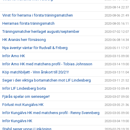
2020-08-14 22:37
Vinst för herrarna i första träningsmatchen
2020-08-06 21:49
Herrarnas första träningsmatch
2020-08-05 16:11
Träningsmatcher herrlaget augusti/september
2020-07-02 12:07
HK Aranäs herr försäsong
2020-06-08 14:34
Nya äventyr väntar för Rudvall & Friberg
2020-05-11 17:57
Inför Amo HK
2020-03-15 09:00
Inför Amo HK med matchens profil - Tobias Johnsson
2020-03-14 19:00
Köp matchbiljett - Vinn årskort till 20/21!
2020-03-13 11:04
Seger i den viktiga bortamatchen mot LIF Lindesberg
2020-03-11 21:52
Inför LIF Lindesberg borta
2020-03-10 09:49
Fjärås spelar om serieseger!
2020-03-07 09:00
Förlust mot Kungälvs HK
2020-03-05 21:36
Inför Kungälvs HK med matchens profil - Renny Svennberg
2020-03-05 09:00
Inför Kungälvs HK
2020-03-04 19:00
Stabil seger uppe i Linköping
2020-02-29 19:20