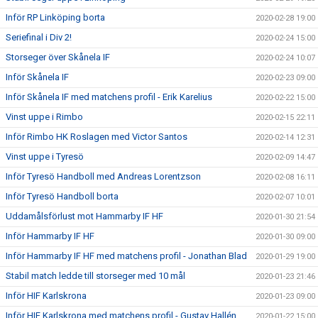
Inför RP Linköping borta
2020-02-28 19:00
Seriefinal i Div 2!
2020-02-24 15:00
Storseger över Skånela IF
2020-02-24 10:07
Inför Skånela IF
2020-02-23 09:00
Inför Skånela IF med matchens profil - Erik Karelius
2020-02-22 15:00
Vinst uppe i Rimbo
2020-02-15 22:11
Inför Rimbo HK Roslagen med Victor Santos
2020-02-14 12:31
Vinst uppe i Tyresö
2020-02-09 14:47
Inför Tyresö Handboll med Andreas Lorentzson
2020-02-08 16:11
Inför Tyresö Handboll borta
2020-02-07 10:01
Uddamålsförlust mot Hammarby IF HF
2020-01-30 21:54
Inför Hammarby IF HF
2020-01-30 09:00
Inför Hammarby IF HF med matchens profil - Jonathan Blad
2020-01-29 19:00
Stabil match ledde till storseger med 10 mål
2020-01-23 21:46
Inför HIF Karlskrona
2020-01-23 09:00
Inför HIF Karlskrona med matchens profil - Gustav Hallén
2020-01-22 15:00