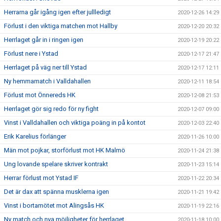
Herrarna går igång igen efter jullledigt
2020-12-26 14:29
Förlust i den viktiga matchen mot Hallby
2020-12-20 20:32
Herrlaget går in i ringen igen
2020-12-19 20:22
Förlust nere i Ystad
2020-12-17 21:47
Herrlaget på väg ner till Ystad
2020-12-17 12:11
Ny hemmamatch i Valldahallen
2020-12-11 18:54
Förlust mot Önnereds HK
2020-12-08 21:53
Herrlaget gör sig redo för ny fight
2020-12-07 09:00
Vinst i Valldahallen och viktiga poäng in på kontot
2020-12-03 22:40
Erik Karelius förlänger
2020-11-26 10:00
Män mot pojkar, storförlust mot HK Malmö
2020-11-24 21:38
Ung lovande spelare skriver kontrakt
2020-11-23 15:14
Herrar förlust mot Ystad IF
2020-11-22 20:34
Det är dax att spänna musklerna igen
2020-11-21 19:42
Vinst i bortamötet mot Alingsås HK
2020-11-19 22:16
Ny match och nya möjligheter för herrlaget
2020-11-18 10:00