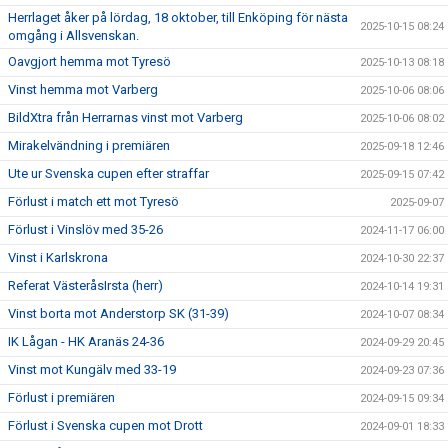
Herrlaget åker på lördag, 18 oktober, till Enköping för nästa
2025-10-15 08:24
omgång i Allsvenskan.
Oavgjort hemma mot Tyresö
2025-10-13 08:18
Vinst hemma mot Varberg
2025-10-06 08:06
BildXtra från Herrarnas vinst mot Varberg
2025-10-06 08:02
Mirakelvändning i premiären
2025-09-18 12:46
Ute ur Svenska cupen efter straffar
2025-09-15 07:42
Förlust i match ett mot Tyresö
2025-09-07
Förlust i Vinslöv med 35-26
2024-11-17 06:00
Vinst i Karlskrona
2024-10-30 22:37
Referat VästeråsIrsta (herr)
2024-10-14 19:31
Vinst borta mot Anderstorp SK (31-39)
2024-10-07 08:34
IK Lågan - HK Aranäs 24-36
2024-09-29 20:45
Vinst mot Kungälv med 33-19
2024-09-23 07:36
Förlust i premiären
2024-09-15 09:34
Förlust i Svenska cupen mot Drott
2024-09-01 18:33