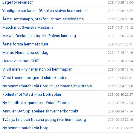
Läge för revansch
2021-10-28 15:04
Ytterligare spelare ur 03 kullen skriver herrkontrakt
2021-10-26 13:57
Årets Bottennapp, brakförlust mot serieledarna
2021-10-23 08:18
Match mot Svenska Mästarna
2021-10-21 10:12
Melwin Beckman uttagen i Polens landslag
2021-10-20 12:55
Årets första hemmaförlust
2021-10-17 20:21
Malmö Hemma på söndag
2021-10-15 14:10
Herrar vinst mot GUIF
2021-10-10 20:34
Vi vill mera - ny herrmatch på hemmaplan
2021-10-08 15:16
Vinst i hemmaborgen - i slutsekunderna
2021-10-05 22:31
Ny hemmamatch i vår Borg - tillsammans är vi starka
2021-10-04 10:00
Förlust mot Ystad IF på bortraplan
2021-09-30 22:27
Ny Handbollsligamatch - Ystad IF borta
2021-09-29 17:24
Ännu en U-trupp spelare skriver herrkontrakt
2021-09-24 17:56
Två nya fina och fräscha poäng i vår hemmaborg
2021-09-22 22:10
Ny hemmamatch i vår borg
2021-09-21 22:32