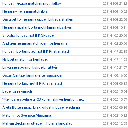
Förlust i viktiga matchen mot Hallby
2021-12-09 21:12
Herrar ny hemmamatch ikväll
2021-12-09 10:52
Oavgjort för herrarna uppe i Eriksdalshallen
2021-12-01 22:08
Herrarna spelar borta mot Hammarby ikväll
2021-12-01 10:11
Snöplig förlust mot IFK Skövde
2021-11-23 20:56
Äntligen hemmamatch igen för herrarna
2021-11-21 20:36
Förlust i bortamötet mot IFK Kristianstad
2021-11-17 22:15
Ny bortamatch för herrlaget
2021-11-17 11:33
En vunnen poäng, kunde blivit två
2021-11-10 21:57
Oscar Gentzel lämnar efter säsongen
2021-11-02 16:30
Herrarna förlust mot IFK Kristianstad
2021-10-31 08:13
Läge för revansch
2021-10-28 15:04
Ytterligare spelare ur 03 kullen skriver herrkontrakt
2021-10-26 13:57
Årets Bottennapp, brakförlust mot serieledarna
2021-10-23 08:18
Match mot Svenska Mästarna
2021-10-21 10:12
Melwin Beckman uttagen i Polens landslag
2021-10-20 12:55