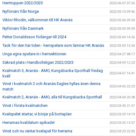
Herrtruppen 2022/2023
2022-06-07 07:56
Nyförvärv från Norge
2022-05-10 09:46
Viktor Rhodin, välkommen till HK Aranäs
2022-05-06 09:50
Nyförvärv från Danmark
2022-05-05 09:39
Petter Donaldsson förlänger till 2024
2022-05-04 14:26
Tack för den här tiden - herrspelare som lämnar HK Aranäs
2022-05-03 15:34
Unga egna spelare in i herrsektionen
2022-04-27 08:17
Säkrad plats i Handbollsligan 2022/2023
2022-04-09 12:23
Kvalmatch 3, Aranäs - AMO, Kungsbacka Sporthall fredag
2022-04-07 14:41
kväll
Vinst i kvalmatch 2 och Aranäs Eagles hyllas även denna
2022-04-05 22:23
match
Kvalmatch 2, Aranäs - AMO, alla till Kungsbacka Sporthall
2022-04-04 20:38
Vinst i första kvalmatchen
2022-03-30 21:57
Kvalspelet startar, vi börjar på bortaplan
2022-03-29 14:19
Herrarnas kvaldatum spikade!
2022-03-25 13:37
Vinst och nu väntar kvalspel för herrarna
2022-03-23 22:05