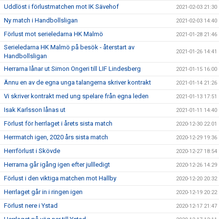
Uddlöst i förlustmatchen mot IK Sävehof
2021-02-03 21:30
Ny match i Handbollsligan
2021-02-03 14:40
Förlust mot serieledarna HK Malmö
2021-01-28 21:46
Serieledarna HK Malmö på besök - återstart av
2021-01-26 14:41
Handbollsligan
Herrarna lånar ut Simon Ongeri till LIF Lindesberg
2021-01-15 16:00
Ännu en av de egna unga talangerna skriver kontrakt
2021-01-14 21:26
Vi skriver kontrakt med ung spelare från egna leden
2021-01-13 17:51
Isak Karlsson lånas ut
2021-01-11 14:40
Förlust för herrlaget i årets sista match
2020-12-30 22:01
Herrmatch igen, 2020 års sista match
2020-12-29 19:36
Herrförlust i Skövde
2020-12-27 18:54
Herrarna går igång igen efter jullledigt
2020-12-26 14:29
Förlust i den viktiga matchen mot Hallby
2020-12-20 20:32
Herrlaget går in i ringen igen
2020-12-19 20:22
Förlust nere i Ystad
2020-12-17 21:47