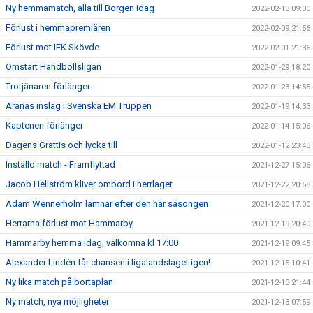
Ny hemmamatch, alla till Borgen idag
2022-02-13 09:00
Förlust i hemmapremiären
2022-02-09 21:56
Förlust mot IFK Skövde
2022-02-01 21:36
Omstart Handbollsligan
2022-01-29 18:20
Trotjänaren förlänger
2022-01-23 14:55
Aranäs inslag i Svenska EM Truppen
2022-01-19 14:33
Kaptenen förlänger
2022-01-14 15:06
Dagens Grattis och lycka till
2022-01-12 23:43
Inställd match - Framflyttad
2021-12-27 15:06
Jacob Hellström kliver ombord i herrlaget
2021-12-22 20:58
Adam Wennerholm lämnar efter den här säsongen
2021-12-20 17:00
Herrarna förlust mot Hammarby
2021-12-19 20:40
Hammarby hemma idag, välkomna kl 17:00
2021-12-19 09:45
Alexander Lindén får chansen i ligalandslaget igen!
2021-12-15 10:41
Ny lika match på bortaplan
2021-12-13 21:44
Ny match, nya möjligheter
2021-12-13 07:59