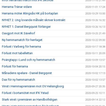
Inför herrarnas match mot IFK Skövde
2020-11-10 21:49
Herrarna Tränar vidare
2020-11-01 17:24
Herrarna möter Alingsås HK på bortaplan
2020-10-29 10:00
NYHET 2. Ung lovande målvakt skriver kontrakt
2020-10-26 16:32
NYHET 1. Daniel Bergquist förlänger
2020-10-26 16:13
Oavgjort mot IK Sävehof
2020-10-25 21:49
Ny hemmamatch för herrlaget
2020-10-22 09:00
Förlust i Varberg för herrarna
2020-10-17 18:38
Förlust mot tabellettan
2020-10-11 20:09
Poängtapp i Lund och ny hemmamatch
2020-10-09 13:57
Förlust för herrarna
2020-10-04 20:15
Månadens spelare - Daniel Bergqvist
2020-10-02 17:13
Dax för ny hemmamatch
2020-10-02 13:57
Vinst i Hemmapremiären mot OV Helsingborg
2020-09-27 20:35
Förlust i bortamötet mot IFK Ystad
2020-09-25 10:11
Stark vinst i premiären av Handbollsligan
2020-09-14 22:12