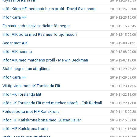
Kryss mot Kärra HF
2019-12-26 16:35
Inför Kärra HF med matchens profil - David Svensson
2019-12-26 09:00
Inför Kärra HF
2019-12-25 10:00
En stark andra halvlek räckte för seger
2019-12-15 20:45
Inför AIK borta med Rasmus Torbjörnsson
2019-12-15 09:00
Seger mot AIK
2019-12-08 21:21
Inför AIK hemma
2019-12-08 09:00
Inför AIK med matchens profil - Melwin Beckman
2019-12-07 19:00
Stabil seger utan att glänsa
2019-11-29 23:32
Inför Kärra HF
2019-11-29 09:00
Viktig vinst mot HK Torslanda Elit
2019-11-23 17:55
Inför HK Torslanda Elit
2019-11-22 18:00
Inför HK Torslanda Elit med matchens profil - Erik Rudvall
2019-11-22 12:00
Förlust borta mot HIF Karlskrona
2019-11-15 20:38
Inför HIF Karlskrona borta med Gustav Hallén
2019-11-15 09:00
Inför HIF Karlskrona borta
2019-11-14 15:00