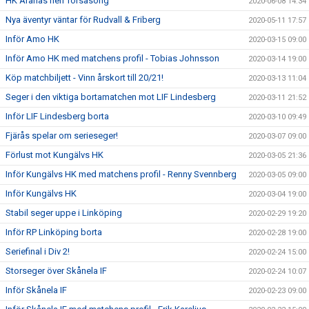
HK Aranäs herr försäsong
2020-06-08 14:34
Nya äventyr väntar för Rudvall & Friberg
2020-05-11 17:57
Inför Amo HK
2020-03-15 09:00
Inför Amo HK med matchens profil - Tobias Johnsson
2020-03-14 19:00
Köp matchbiljett - Vinn årskort till 20/21!
2020-03-13 11:04
Seger i den viktiga bortamatchen mot LIF Lindesberg
2020-03-11 21:52
Inför LIF Lindesberg borta
2020-03-10 09:49
Fjärås spelar om serieseger!
2020-03-07 09:00
Förlust mot Kungälvs HK
2020-03-05 21:36
Inför Kungälvs HK med matchens profil - Renny Svennberg
2020-03-05 09:00
Inför Kungälvs HK
2020-03-04 19:00
Stabil seger uppe i Linköping
2020-02-29 19:20
Inför RP Linköping borta
2020-02-28 19:00
Seriefinal i Div 2!
2020-02-24 15:00
Storseger över Skånela IF
2020-02-24 10:07
Inför Skånela IF
2020-02-23 09:00