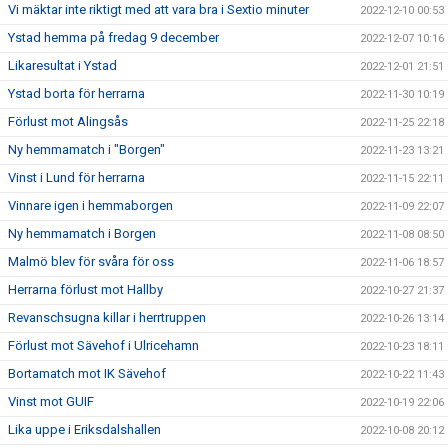
Vi mäktar inte riktigt med att vara bra i Sextio minuter
2022-12-10 00:53
Ystad hemma på fredag 9 december
2022-12-07 10:16
Likaresultat i Ystad
2022-12-01 21:51
Ystad borta för herrarna
2022-11-30 10:19
Förlust mot Alingsås
2022-11-25 22:18
Ny hemmamatch i "Borgen"
2022-11-23 13:21
Vinst i Lund för herrarna
2022-11-15 22:11
Vinnare igen i hemmaborgen
2022-11-09 22:07
Ny hemmamatch i Borgen
2022-11-08 08:50
Malmö blev för svåra för oss
2022-11-06 18:57
Herrarna förlust mot Hallby
2022-10-27 21:37
Revanschsugna killar i herrtruppen
2022-10-26 13:14
Förlust mot Sävehof i Ulricehamn
2022-10-23 18:11
Bortamatch mot IK Sävehof
2022-10-22 11:43
Vinst mot GUIF
2022-10-19 22:06
Lika uppe i Eriksdalshallen
2022-10-08 20:12