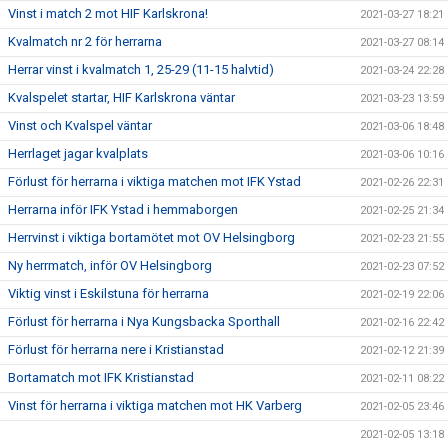
Vinst i match 2 mot HIF Karlskrona!
2021-03-27 18:21
Kvalmatch nr 2 för herrarna
2021-03-27 08:14
Herrar vinst i kvalmatch 1, 25-29 (11-15 halvtid)
2021-03-24 22:28
Kvalspelet startar, HIF Karlskrona väntar
2021-03-23 13:59
Vinst och Kvalspel väntar
2021-03-06 18:48
Herrlaget jagar kvalplats
2021-03-06 10:16
Förlust för herrarna i viktiga matchen mot IFK Ystad
2021-02-26 22:31
Herrarna inför IFK Ystad i hemmaborgen
2021-02-25 21:34
Herrvinst i viktiga bortamötet mot OV Helsingborg
2021-02-23 21:55
Ny herrmatch, inför OV Helsingborg
2021-02-23 07:52
Viktig vinst i Eskilstuna för herrarna
2021-02-19 22:06
Förlust för herrarna i Nya Kungsbacka Sporthall
2021-02-16 22:42
Förlust för herrarna nere i Kristianstad
2021-02-12 21:39
Bortamatch mot IFK Kristianstad
2021-02-11 08:22
Vinst för herrarna i viktiga matchen mot HK Varberg
2021-02-05 23:46
2021-02-05 13:18