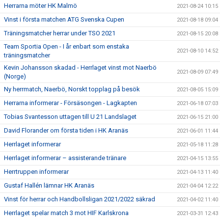
Herrarna möter HK Malmö
2021-08-24 10:15
Vinst i första matchen ATG Svenska Cupen
2021-08-18 09:04
Träningsmatcher herrar under TSO 2021
2021-08-15 20:08
Team Sportia Open - I år enbart som enstaka
2021-08-10 14:52
träningsmatcher
Kevin Johansson skadad - Herrlaget vinst mot Naerbö
2021-08-09 07:49
(Norge)
Ny herrmatch, Naerbö, Norskt topplag på besök
2021-08-05 15:09
Herrarna informerar - Försäsongen - Lagkapten
2021-06-18 07:03
Tobias Svantesson uttagen till U 21 Landslaget
2021-06-15 21:00
David Florander om första tiden i HK Aranäs
2021-06-01 11:44
Herrlaget informerar
2021-05-18 11:28
Herrlaget informerar – assisterande tränare
2021-04-15 13:55
Herrtruppen informerar
2021-04-13 11:40
Gustaf Hallén lämnar HK Aranäs
2021-04-04 12:22
Vinst för herrar och Handbollsligan 2021/2022 säkrad
2021-04-02 11:40
Herrlaget spelar match 3 mot HIF Karlskrona
2021-03-31 12:43