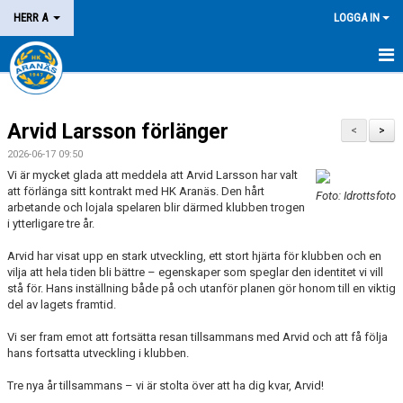
HERR A
LOGGA IN
HEM
Arvid Larsson förlänger
NYHETER
<
>
2026-06-17 09:50
KALENDER
Vi är mycket glada att meddela att Arvid Larsson har valt
att förlänga sitt kontrakt med HK Aranäs. Den hårt
Foto: Idrottsfoto
MATCHER
arbetande och lojala spelaren blir därmed klubben trogen
i ytterligare tre år.
KONTAKT
Arvid har visat upp en stark utveckling, ett stort hjärta för klubben och en
vilja att hela tiden bli bättre – egenskaper som speglar den identitet vi vill
stå för. Hans inställning både på och utanför planen gör honom till en viktig
del av lagets framtid.
Vi ser fram emot att fortsätta resan tillsammans med Arvid och att få följa
hans fortsatta utveckling i klubben.
Tre nya år tillsammans – vi är stolta över att ha dig kvar, Arvid!