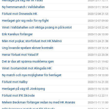
Herrlaget på väg ner till Ystad
2020-12-17 12:11
Ny hemmamatch i Valldahallen
2020-12-11 18:54
Förlust mot Önnereds HK
2020-12-08 21:53
Herrlaget gör sig redo för ny fight
2020-12-07 09:00
Vinst i Valldahallen och viktiga poäng in på kontot
2020-12-03 22:40
Erik Karelius förlänger
2020-11-26 10:00
Män mot pojkar, storförlust mot HK Malmö
2020-11-24 21:38
Ung lovande spelare skriver kontrakt
2020-11-23 15:14
Herrar förlust mot Ystad IF
2020-11-22 20:34
Det är dax att spänna musklerna igen
2020-11-21 19:42
Vinst i bortamötet mot Alingsås HK
2020-11-19 22:16
Ny match och nya möjligheter för herrlaget
2020-11-18 10:00
Förlust mot Hallby
2020-11-16 21:33
Herrlaget på väg till Jönköping
2020-11-16 15:33
Förlust mot IFK Skövde
2020-11-12 22:11
Melwin Beckman förlänger redan nu med HK Aranäs
2020-11-11 11:00