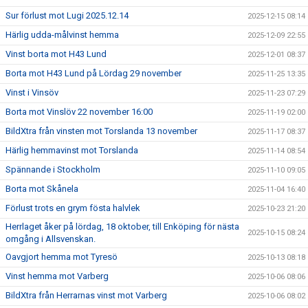
Sur förlust mot Lugi 2025.12.14
2025-12-15 08:14
Härlig udda-målvinst hemma
2025-12-09 22:55
Vinst borta mot H43 Lund
2025-12-01 08:37
Borta mot H43 Lund på Lördag 29 november
2025-11-25 13:35
Vinst i Vinsöv
2025-11-23 07:29
Borta mot Vinslöv 22 november 16:00
2025-11-19 02:00
BildXtra från vinsten mot Torslanda 13 november
2025-11-17 08:37
Härlig hemmavinst mot Torslanda
2025-11-14 08:54
Spännande i Stockholm
2025-11-10 09:05
Borta mot Skånela
2025-11-04 16:40
Förlust trots en grym fösta halvlek
2025-10-23 21:20
Herrlaget åker på lördag, 18 oktober, till Enköping för nästa
2025-10-15 08:24
omgång i Allsvenskan.
Oavgjort hemma mot Tyresö
2025-10-13 08:18
Vinst hemma mot Varberg
2025-10-06 08:06
BildXtra från Herrarnas vinst mot Varberg
2025-10-06 08:02