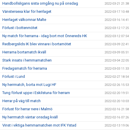
Handbollsligans sista omgång nu på onsdag
2022-03-21 21:38
Vänstersexa klar för herrlaget
2022-03-17 10:48
Herrlaget välkomnar Malte
2022-03-16 14:41
Förlust i bottenmötet
2022-03-12 17:25
Ny match för herrarna - idag bort mot Önnereds HK
2022-03-12 07:54
Redbergslids IK blev vinnare i bortamötet
2022-03-09 22:41
Herrarna bortamatch ikväll
2022-03-09 05:51
Stark insats i hemmamatchen
2022-03-04 22:05
Fredagsmatch för herrarna
2022-03-03 11:33
Förlust i Lund
2022-02-27 18:54
Ny herrmatch, borta mot Lugi HF
2022-02-26 15:53
Tung förlust uppe i Eskilstuna för herrarn
2022-02-20 19:51
Herrar på väg till match
2022-02-20 10:03
Förlust för herrar nere i Malmö
2022-02-16 21:58
Ny herrmatch väntar onsdag kväll
2022-02-16 07:26
Vinst i viktiga hemmamatchen mot IFK Ystad
2022-02-13 19:06