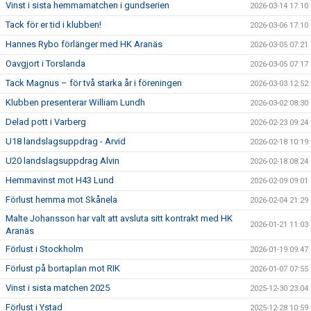
Vinst i sista hemmamatchen i gundserien
2026-03-14 17:10
Tack för er tid i klubben!
2026-03-06 17:10
Hannes Rybo förlänger med HK Aranäs
2026-03-05 07:21
Oavgjort i Torslanda
2026-03-05 07:17
Tack Magnus – för två starka år i föreningen
2026-03-03 12:52
Klubben presenterar William Lundh
2026-03-02 08:30
Delad pott i Varberg
2026-02-23 09:24
U18 landslagsuppdrag - Arvid
2026-02-18 10:19
U20 landslagsuppdrag Alvin
2026-02-18 08:24
Hemmavinst mot H43 Lund
2026-02-09 09:01
Förlust hemma mot Skånela
2026-02-04 21:29
Malte Johansson har valt att avsluta sitt kontrakt med HK
2026-01-21 11:03
Aranäs
Förlust i Stockholm
2026-01-19 09:47
Förlust på bortaplan mot RIK
2026-01-07 07:55
Vinst i sista matchen 2025
2025-12-30 23:04
Förlust i Ystad
2025-12-28 10:59