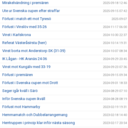
Mirakelvändning i premiären
2025-09-18 12:46
Ute ur Svenska cupen efter straffar
2025-09-15 07:42
Förlust i match ett mot Tyresö
2025-09-07
Förlust i Vinslöv med 35-26
2024-11-17 06:00
Vinst i Karlskrona
2024-10-30 22:37
Referat VästeråsIrsta (herr)
2024-10-14 19:31
Vinst borta mot Anderstorp SK (31-39)
2024-10-07 08:34
IK Lågan - HK Aranäs 24-36
2024-09-29 20:45
Vinst mot Kungälv med 33-19
2024-09-23 07:36
Förlust i premiären
2024-09-15 09:34
Förlust i Svenska cupen mot Drott
2024-09-01 18:33
Seger igår kväll i Särö
2024-08-29 07:10
Inför Svenska cupen ikväll
2024-08-28 08:19
Förlust mot Hammarby
2023-02-19 19:31
Hemmamatch och Dubbelarrangemang
2023-02-18 14:40
Herrtruppen i princip klar inför nästa säsong
2023-02-17 20:54