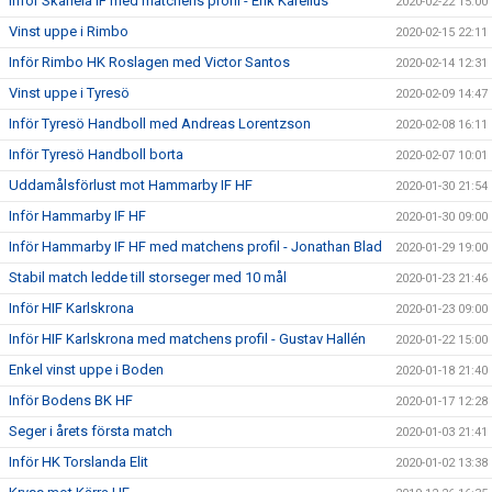
Inför Skånela IF med matchens profil - Erik Karelius
2020-02-22 15:00
Vinst uppe i Rimbo
2020-02-15 22:11
Inför Rimbo HK Roslagen med Victor Santos
2020-02-14 12:31
Vinst uppe i Tyresö
2020-02-09 14:47
Inför Tyresö Handboll med Andreas Lorentzson
2020-02-08 16:11
Inför Tyresö Handboll borta
2020-02-07 10:01
Uddamålsförlust mot Hammarby IF HF
2020-01-30 21:54
Inför Hammarby IF HF
2020-01-30 09:00
Inför Hammarby IF HF med matchens profil - Jonathan Blad
2020-01-29 19:00
Stabil match ledde till storseger med 10 mål
2020-01-23 21:46
Inför HIF Karlskrona
2020-01-23 09:00
Inför HIF Karlskrona med matchens profil - Gustav Hallén
2020-01-22 15:00
Enkel vinst uppe i Boden
2020-01-18 21:40
Inför Bodens BK HF
2020-01-17 12:28
Seger i årets första match
2020-01-03 21:41
Inför HK Torslanda Elit
2020-01-02 13:38