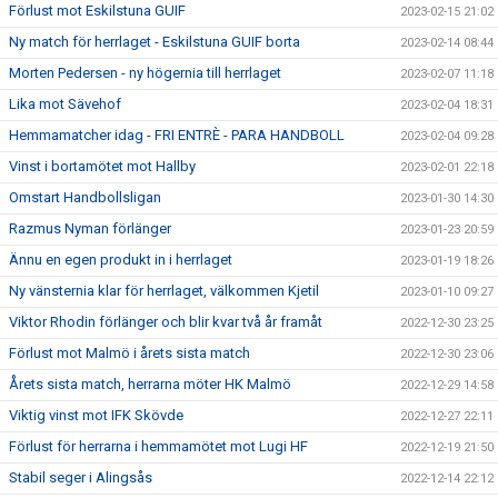
Förlust mot Eskilstuna GUIF
2023-02-15 21:02
Ny match för herrlaget - Eskilstuna GUIF borta
2023-02-14 08:44
Morten Pedersen - ny högernia till herrlaget
2023-02-07 11:18
Lika mot Sävehof
2023-02-04 18:31
Hemmamatcher idag - FRI ENTRÈ - PARA HANDBOLL
2023-02-04 09:28
Vinst i bortamötet mot Hallby
2023-02-01 22:18
Omstart Handbollsligan
2023-01-30 14:30
Razmus Nyman förlänger
2023-01-23 20:59
Ännu en egen produkt in i herrlaget
2023-01-19 18:26
Ny vänsternia klar för herrlaget, välkommen Kjetil
2023-01-10 09:27
Viktor Rhodin förlänger och blir kvar två år framåt
2022-12-30 23:25
Förlust mot Malmö i årets sista match
2022-12-30 23:06
Årets sista match, herrarna möter HK Malmö
2022-12-29 14:58
Viktig vinst mot IFK Skövde
2022-12-27 22:11
Förlust för herrarna i hemmamötet mot Lugi HF
2022-12-19 21:50
Stabil seger i Alingsås
2022-12-14 22:12