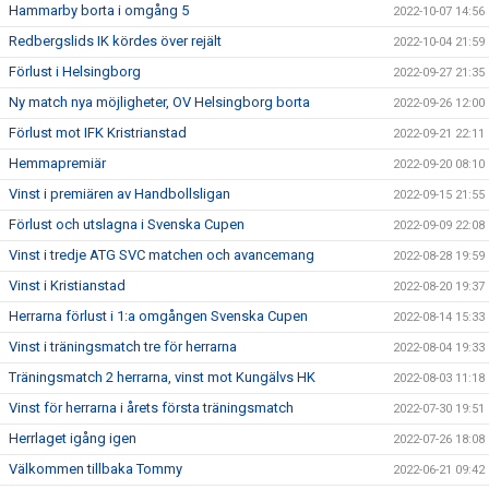
Hammarby borta i omgång 5
2022-10-07 14:56
Redbergslids IK kördes över rejält
2022-10-04 21:59
Förlust i Helsingborg
2022-09-27 21:35
Ny match nya möjligheter, OV Helsingborg borta
2022-09-26 12:00
Förlust mot IFK Kristrianstad
2022-09-21 22:11
Hemmapremiär
2022-09-20 08:10
Vinst i premiären av Handbollsligan
2022-09-15 21:55
Förlust och utslagna i Svenska Cupen
2022-09-09 22:08
Vinst i tredje ATG SVC matchen och avancemang
2022-08-28 19:59
Vinst i Kristianstad
2022-08-20 19:37
Herrarna förlust i 1:a omgången Svenska Cupen
2022-08-14 15:33
Vinst i träningsmatch tre för herrarna
2022-08-04 19:33
Träningsmatch 2 herrarna, vinst mot Kungälvs HK
2022-08-03 11:18
Vinst för herrarna i årets första träningsmatch
2022-07-30 19:51
Herrlaget igång igen
2022-07-26 18:08
Välkommen tillbaka Tommy
2022-06-21 09:42