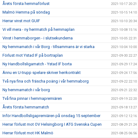
Årets första hemmaförlust
2021-10-17 20:21
Malmö Hemma på söndag
2021-10-15 14:10
Herrar vinst mot GUIF
2021-10-10 20:34
Vi vill mera - ny herrmatch på hemmaplan
2021-10-08 15:16
Vinst i hemmaborgen - i slutsekunderna
2021-10-05 22:31
Ny hemmamatch i vår Borg - tillsammans är vi starka
2021-10-04 10:00
Förlust mot Ystad IF på bortraplan
2021-09-30 22:27
Ny Handbollsligamatch - Ystad IF borta
2021-09-29 17:24
Ännu en U-trupp spelare skriver herrkontrakt
2021-09-24 17:56
Två nya fina och fräscha poäng i vår hemmaborg
2021-09-22 22:10
Ny hemmamatch i vår borg
2021-09-21 22:32
Två fina pinnar i hemmapremiären
2021-09-19 22:20
Årets första hemmamatch
2021-09-18 13:27
Inför Handbollsligapremiären på onsdag 15 september
2021-09-12 12:16
Herrar förlust mot OV Helsingborg I ATG Svenska Cupen
2021-08-29 21:24
Herrar förlust mot HK Malmö
2021-08-25 06:56