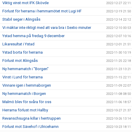
Viktig vinst mot IFK Skövde
2022-12-27 22:11
Förlust för herrarna i hemmamötet mot Lugi HF
2022-12-19 21:50
Stabil seger i Alingsås
2022-12-14 22:12
Vi mäktar inte riktigt med att vara bra i Sextio minuter
2022-12-10 00:53
Ystad hemma på fredag 9 december
2022-12-07 10:16
Likaresultat i Ystad
2022-12-01 21:51
Ystad borta för herrarna
2022-11-30 10:19
Förlust mot Alingsås
2022-11-25 22:18
Ny hemmamatch i "Borgen"
2022-11-23 13:21
Vinst i Lund för herrarna
2022-11-15 22:11
Vinnare igen i hemmaborgen
2022-11-09 22:07
Ny hemmamatch i Borgen
2022-11-08 08:50
Malmö blev för svåra för oss
2022-11-06 18:57
Herrarna förlust mot Hallby
2022-10-27 21:37
Revanschsugna killar i herrtruppen
2022-10-26 13:14
Förlust mot Sävehof i Ulricehamn
2022-10-23 18:11