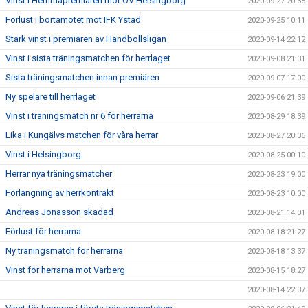
Vinst i Hemmapremiären mot OV Helsingborg
2020-09-27 20:35
Förlust i bortamötet mot IFK Ystad
2020-09-25 10:11
Stark vinst i premiären av Handbollsligan
2020-09-14 22:12
Vinst i sista träningsmatchen för herrlaget
2020-09-08 21:31
Sista träningsmatchen innan premiären
2020-09-07 17:00
Ny spelare till herrlaget
2020-09-06 21:39
Vinst i träningsmatch nr 6 för herrarna
2020-08-29 18:39
Lika i Kungälvs matchen för våra herrar
2020-08-27 20:36
Vinst i Helsingborg
2020-08-25 00:10
Herrar nya träningsmatcher
2020-08-23 19:00
Förlängning av herrkontrakt
2020-08-23 10:00
Andreas Jonasson skadad
2020-08-21 14:01
Förlust för herrarna
2020-08-18 21:27
Ny träningsmatch för herrarna
2020-08-18 13:37
Vinst för herrarna mot Varberg
2020-08-15 18:27
2020-08-14 22:37