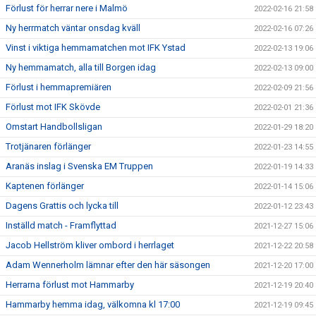
Förlust för herrar nere i Malmö
2022-02-16 21:58
Ny herrmatch väntar onsdag kväll
2022-02-16 07:26
Vinst i viktiga hemmamatchen mot IFK Ystad
2022-02-13 19:06
Ny hemmamatch, alla till Borgen idag
2022-02-13 09:00
Förlust i hemmapremiären
2022-02-09 21:56
Förlust mot IFK Skövde
2022-02-01 21:36
Omstart Handbollsligan
2022-01-29 18:20
Trotjänaren förlänger
2022-01-23 14:55
Aranäs inslag i Svenska EM Truppen
2022-01-19 14:33
Kaptenen förlänger
2022-01-14 15:06
Dagens Grattis och lycka till
2022-01-12 23:43
Inställd match - Framflyttad
2021-12-27 15:06
Jacob Hellström kliver ombord i herrlaget
2021-12-22 20:58
Adam Wennerholm lämnar efter den här säsongen
2021-12-20 17:00
Herrarna förlust mot Hammarby
2021-12-19 20:40
Hammarby hemma idag, välkomna kl 17:00
2021-12-19 09:45