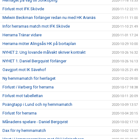
Herrlaget på väg till Jönköping
2020-11-16 15:33
Förlust mot IFK Skövde
2020-11-12 22:11
Melwin Beckman förlänger redan nu med HK Aranäs
2020-11-11 11:00
Inför herrarnas match mot IFK Skövde
2020-11-10 21:49
Herrarna Tränar vidare
2020-11-01 17:24
Herrarna möter Alingsås HK på bortaplan
2020-10-29 10:00
NYHET 2. Ung lovande målvakt skriver kontrakt
2020-10-26 16:32
NYHET 1. Daniel Bergquist förlänger
2020-10-26 16:13
Oavgjort mot IK Sävehof
2020-10-25 21:49
Ny hemmamatch för herrlaget
2020-10-22 09:00
Förlust i Varberg för herrarna
2020-10-17 18:38
Förlust mot tabellettan
2020-10-11 20:09
Poängtapp i Lund och ny hemmamatch
2020-10-09 13:57
Förlust för herrarna
2020-10-04 20:15
Månadens spelare - Daniel Bergqvist
2020-10-02 17:13
Dax för ny hemmamatch
2020-10-02 13:57