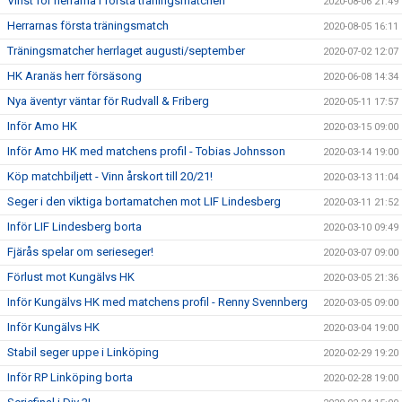
Vinst för herrarna i första träningsmatchen
2020-08-06 21:49
Herrarnas första träningsmatch
2020-08-05 16:11
Träningsmatcher herrlaget augusti/september
2020-07-02 12:07
HK Aranäs herr försäsong
2020-06-08 14:34
Nya äventyr väntar för Rudvall & Friberg
2020-05-11 17:57
Inför Amo HK
2020-03-15 09:00
Inför Amo HK med matchens profil - Tobias Johnsson
2020-03-14 19:00
Köp matchbiljett - Vinn årskort till 20/21!
2020-03-13 11:04
Seger i den viktiga bortamatchen mot LIF Lindesberg
2020-03-11 21:52
Inför LIF Lindesberg borta
2020-03-10 09:49
Fjärås spelar om serieseger!
2020-03-07 09:00
Förlust mot Kungälvs HK
2020-03-05 21:36
Inför Kungälvs HK med matchens profil - Renny Svennberg
2020-03-05 09:00
Inför Kungälvs HK
2020-03-04 19:00
Stabil seger uppe i Linköping
2020-02-29 19:20
Inför RP Linköping borta
2020-02-28 19:00