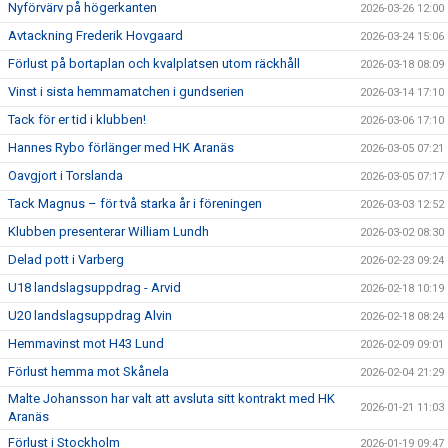
Nyförvärv på högerkanten
2026-03-26 12:00
Avtackning Frederik Hovgaard
2026-03-24 15:06
Förlust på bortaplan och kvalplatsen utom räckhåll
2026-03-18 08:09
Vinst i sista hemmamatchen i gundserien
2026-03-14 17:10
Tack för er tid i klubben!
2026-03-06 17:10
Hannes Rybo förlänger med HK Aranäs
2026-03-05 07:21
Oavgjort i Torslanda
2026-03-05 07:17
Tack Magnus – för två starka år i föreningen
2026-03-03 12:52
Klubben presenterar William Lundh
2026-03-02 08:30
Delad pott i Varberg
2026-02-23 09:24
U18 landslagsuppdrag - Arvid
2026-02-18 10:19
U20 landslagsuppdrag Alvin
2026-02-18 08:24
Hemmavinst mot H43 Lund
2026-02-09 09:01
Förlust hemma mot Skånela
2026-02-04 21:29
Malte Johansson har valt att avsluta sitt kontrakt med HK
2026-01-21 11:03
Aranäs
Förlust i Stockholm
2026-01-19 09:47