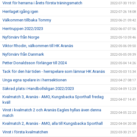
Vinst för herrarna i årets första träningsmatch
2022-07-30 19:51
Herrlaget igång igen
2022-07-26 18:08
Välkommen tillbaka Tommy
2022-06-21 09:42
Herrtruppen 2022/2023
2022-06-07 07:56
Nyförvärv från Norge
2022-05-10 09:46
Viktor Rhodin, välkommen till HK Aranäs
2022-05-06 09:50
Nyförvärv från Danmark
2022-05-05 09:39
Petter Donaldsson förlänger till 2024
2022-05-04 14:26
Tack för den här tiden - herrspelare som lämnar HK Aranäs
2022-05-03 15:34
Unga egna spelare in i herrsektionen
2022-04-27 08:17
Säkrad plats i Handbollsligan 2022/2023
2022-04-09 12:23
Kvalmatch 3, Aranäs - AMO, Kungsbacka Sporthall fredag
2022-04-07 14:41
kväll
Vinst i kvalmatch 2 och Aranäs Eagles hyllas även denna
2022-04-05 22:23
match
Kvalmatch 2, Aranäs - AMO, alla till Kungsbacka Sporthall
2022-04-04 20:38
Vinst i första kvalmatchen
2022-03-30 21:57