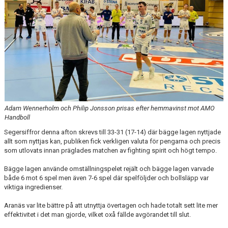
Adam Wennerholm och Philip Jonsson prisas efter hemmavinst mot AMO
Handboll
Segersiffror denna afton skrevs till 33-31 (17-14) där bägge lagen nyttjade
allt som nyttjas kan, publiken fick verkligen valuta för pengarna och precis
som utlovats innan präglades matchen av fighting spirit och högt tempo.
Bägge lagen använde omställningspelet rejält och bägge lagen varvade
både 6 mot 6 spel men även 7-6 spel där spelföljder och bollsläpp var
viktiga ingredienser.
Aranäs var lite bättre på att utnyttja övertagen och hade totalt sett lite mer
effektivitet i det man gjorde, vilket oxå fällde avgörandet till slut.