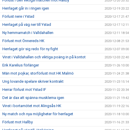
Förlust i den viktiga matchen mot Hallby
2020-12-20 20:32
Herrlaget går in i ringen igen
2020-12-19 20:22
Förlust nere i Ystad
2020-12-17 21:47
Herrlaget på väg ner till Ystad
2020-12-17 12:11
Ny hemmamatch i Valldahallen
2020-12-11 18:54
Förlust mot Önnereds HK
2020-12-08 21:53
Herrlaget gör sig redo för ny fight
2020-12-07 09:00
Vinst i Valldahallen och viktiga poäng in på kontot
2020-12-03 22:40
Erik Karelius förlänger
2020-11-26 10:00
Män mot pojkar, storförlust mot HK Malmö
2020-11-24 21:38
Ung lovande spelare skriver kontrakt
2020-11-23 15:14
Herrar förlust mot Ystad IF
2020-11-22 20:34
Det är dax att spänna musklerna igen
2020-11-21 19:42
Vinst i bortamötet mot Alingsås HK
2020-11-19 22:16
Ny match och nya möjligheter för herrlaget
2020-11-18 10:00
Förlust mot Hallby
2020-11-16 21:33