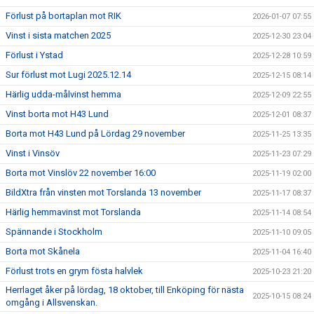
Förlust på bortaplan mot RIK
2026-01-07 07:55
Vinst i sista matchen 2025
2025-12-30 23:04
Förlust i Ystad
2025-12-28 10:59
Sur förlust mot Lugi 2025.12.14
2025-12-15 08:14
Härlig udda-målvinst hemma
2025-12-09 22:55
Vinst borta mot H43 Lund
2025-12-01 08:37
Borta mot H43 Lund på Lördag 29 november
2025-11-25 13:35
Vinst i Vinsöv
2025-11-23 07:29
Borta mot Vinslöv 22 november 16:00
2025-11-19 02:00
BildXtra från vinsten mot Torslanda 13 november
2025-11-17 08:37
Härlig hemmavinst mot Torslanda
2025-11-14 08:54
Spännande i Stockholm
2025-11-10 09:05
Borta mot Skånela
2025-11-04 16:40
Förlust trots en grym fösta halvlek
2025-10-23 21:20
Herrlaget åker på lördag, 18 oktober, till Enköping för nästa
2025-10-15 08:24
omgång i Allsvenskan.