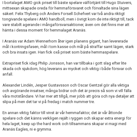
I bortalaget AMO gick priset till bäste spelare välförtjänt till Hugo Stuivers,
mittsexan skapade oreda för hemmaförsvaret och förvaltade sina lägen
säkert. Felix Thyberg och Anders Forsell Schefvert var två andra riktigt
tongivande spelare i AMO handboll, men i övrigt kom de inte riktigt till, tack
vare stabilt agerande i mångaförsvarsaktioner, även om det finns mer att
hämta i dessa moment för hemmalaget Aranäs.
I Aranäs var Adam Wennerhom åter igen planens gigant, han levererade
mål i kontringsfasen, mål i tom kasse och mål på straffar samt lägen, stark
och bra insats igen. Han fick oxå priset som bäste hemmaspelare.
Extrapriset fick idag Philip Jonsson, han var tillbaka i gott slag efter lite
skada och sjukdom, hög leverans av mycket och viktig i både försvar och
anfall.
Alexander Lindén, Jesper Gustavsson och Oscar Gentzel gör alla viktiga
och avgörande insatser, många bidrar och det är precis så som vi vill fälla
våra motståndare. Vi har mer att tillgå, mer jobb att göra och nya detaljer att
slipa på men det tar vi på fredag i match nummer tre.
En annan viktig faktor till vinst är vår hemmafaktor, det är vår åttonde
spelare och det känns verkligen rejält i ryggen och skapar extra energi för
hela laget, keep up the hard work och tillsammans skapar vi magi med
Aranäs Eagles, ni e grymma.