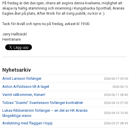
På fredag är det dax igen, chans att avgöra denna kvalserie, möjlighet att
skapa ny härlig stämmning och inramning i Kungsbacka Sporthall, Aranäs
Eagles åter på plats, After Work för all övrig publik, nu kör vi :)
Tack för ikväll och syns nu på fredag, avkast kl 19:00.
Jerry Hallbäckl
Herrtränare
Nyhetsarkiv
Arvid Larsson förlänger
2026-06-17 09:50
Anton Arfvidsson till A-laget
2026-06-15
Varmt välkommen, Kenan!
2026-06-11 08:40
Tobias "Svante" Svantesson förlänger kontraktet
2026-04-16 07:00
Lukas Ribberström förlänger – en del av HK Aranäs
2026-04-10 10:40
långsiktiga vision
Avslutning med flaggan i topp
2026-03-27 08:49