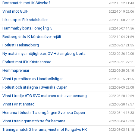
Bortamatch mot IK Sävehof
2022-10-22 11:43
Vinst mot GUIF
2022-10-19 22:06
Lika uppe i Eriksdalshallen
2022-10-08 20:12
Hammarby borta i omgång 5
2022-10-07 14:56
Redbergslids IK kördes över rejält
2022-10-04 21:59
Förlust i Helsingborg
2022-09-27 21:35
Ny match nya möjligheter, OV Helsingborg borta
2022-09-26 12:00
Förlust mot IFK Kristrianstad
2022-09-21 22:11
Hemmapremiär
2022-09-20 08:10
Vinst i premiären av Handbollsligan
2022-09-15 21:55
Förlust och utslagna i Svenska Cupen
2022-09-09 22:08
Vinst i tredje ATG SVC matchen och avancemang
2022-08-28 19:59
Vinst i Kristianstad
2022-08-20 19:37
Herrarna förlust i 1:a omgången Svenska Cupen
2022-08-14 15:33
Vinst i träningsmatch tre för herrarna
2022-08-04 19:33
Träningsmatch 2 herrarna, vinst mot Kungälvs HK
2022-08-03 11:18