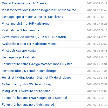
Gustaf Hallén lämnar HK Aranäs
2021-04-04 12:22
Vinst för herrar och Handbollsligan 2021/2022 säkrad
2021-04-02 11:40
Herrlaget spelar match 3 mot HIF Karlskrona
2021-03-31 12:43
Vinst i match 2 mot HIF Karlskrona!
2021-03-27 18:21
Kvalmatch nr 2 för herrarna
2021-03-27 08:14
Herrar vinst i kvalmatch 1, 25-29 (11-15 halvtid)
2021-03-24 22:28
Kvalspelet startar, HIF Karlskrona väntar
2021-03-23 13:59
Vinst och Kvalspel väntar
2021-03-06 18:48
Herrlaget jagar kvalplats
2021-03-06 10:16
Förlust för herrarna i viktiga matchen mot IFK Ystad
2021-02-26 22:31
Herrarna inför IFK Ystad i hemmaborgen
2021-02-25 21:34
Herrvinst i viktiga bortamötet mot OV Helsingborg
2021-02-23 21:55
Ny herrmatch, inför OV Helsingborg
2021-02-23 07:52
Viktig vinst i Eskilstuna för herrarna
2021-02-19 22:06
Förlust för herrarna i Nya Kungsbacka Sporthall
2021-02-16 22:42
Förlust för herrarna nere i Kristianstad
2021-02-12 21:39