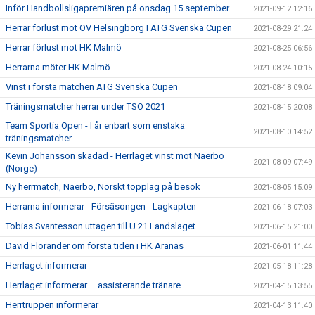
Inför Handbollsligapremiären på onsdag 15 september
2021-09-12 12:16
Herrar förlust mot OV Helsingborg I ATG Svenska Cupen
2021-08-29 21:24
Herrar förlust mot HK Malmö
2021-08-25 06:56
Herrarna möter HK Malmö
2021-08-24 10:15
Vinst i första matchen ATG Svenska Cupen
2021-08-18 09:04
Träningsmatcher herrar under TSO 2021
2021-08-15 20:08
Team Sportia Open - I år enbart som enstaka
2021-08-10 14:52
träningsmatcher
Kevin Johansson skadad - Herrlaget vinst mot Naerbö
2021-08-09 07:49
(Norge)
Ny herrmatch, Naerbö, Norskt topplag på besök
2021-08-05 15:09
Herrarna informerar - Försäsongen - Lagkapten
2021-06-18 07:03
Tobias Svantesson uttagen till U 21 Landslaget
2021-06-15 21:00
David Florander om första tiden i HK Aranäs
2021-06-01 11:44
Herrlaget informerar
2021-05-18 11:28
Herrlaget informerar – assisterande tränare
2021-04-15 13:55
Herrtruppen informerar
2021-04-13 11:40