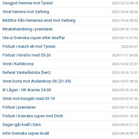
Oavgjort hemma mot Tyresö
2025-10-13 08:18
Vinst hemma mot Varberg
2025-10-06 08:06
BildXtra från Herrarnas vinst mot Varberg
2025-10-06 08:02
Mirakelvändning i premiären
2025-09-18 12:46
Ute ur Svenska cupen efter straffar
2025-09-15 07:42
Förlust i match ett mot Tyresö
2025-09-07
Förlust i Vinslöv med 35-26
2024-11-17 06:00
Vinst i Karlskrona
2024-10-30 22:37
Referat VästeråsIrsta (herr)
2024-10-14 19:31
Vinst borta mot Anderstorp SK (31-39)
2024-10-07 08:34
IK Lågan - HK Aranäs 24-36
2024-09-29 20:45
Vinst mot Kungälv med 33-19
2024-09-23 07:36
Förlust i premiären
2024-09-15 09:34
Förlust i Svenska cupen mot Drott
2024-09-01 18:33
Seger igår kväll i Särö
2024-08-29 07:10
Inför Svenska cupen ikväll
2024-08-28 08:19