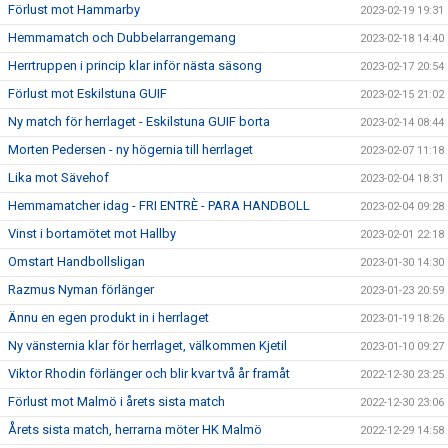
Förlust mot Hammarby
2023-02-19 19:31
Hemmamatch och Dubbelarrangemang
2023-02-18 14:40
Herrtruppen i princip klar inför nästa säsong
2023-02-17 20:54
Förlust mot Eskilstuna GUIF
2023-02-15 21:02
Ny match för herrlaget - Eskilstuna GUIF borta
2023-02-14 08:44
Morten Pedersen - ny högernia till herrlaget
2023-02-07 11:18
Lika mot Sävehof
2023-02-04 18:31
Hemmamatcher idag - FRI ENTRÈ - PARA HANDBOLL
2023-02-04 09:28
Vinst i bortamötet mot Hallby
2023-02-01 22:18
Omstart Handbollsligan
2023-01-30 14:30
Razmus Nyman förlänger
2023-01-23 20:59
Ännu en egen produkt in i herrlaget
2023-01-19 18:26
Ny vänsternia klar för herrlaget, välkommen Kjetil
2023-01-10 09:27
Viktor Rhodin förlänger och blir kvar två år framåt
2022-12-30 23:25
Förlust mot Malmö i årets sista match
2022-12-30 23:06
Årets sista match, herrarna möter HK Malmö
2022-12-29 14:58