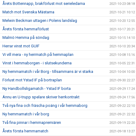
Årets Bottennapp, brakförlust mot serieledarna
2021-10-23 08:18
Match mot Svenska Mästarna
2021-10-21 10:12
Melwin Beckman uttagen i Polens landslag
2021-10-20 12:55
Årets första hemmaförlust
2021-10-17 20:21
Malmö Hemma på söndag
2021-10-15 14:10
Herrar vinst mot GUIF
2021-10-10 20:34
Vi vill mera - ny herrmatch på hemmaplan
2021-10-08 15:16
Vinst i hemmaborgen - i slutsekunderna
2021-10-05 22:31
Ny hemmamatch i vår Borg - tillsammans är vi starka
2021-10-04 10:00
Förlust mot Ystad IF på bortraplan
2021-09-30 22:27
Ny Handbollsligamatch - Ystad IF borta
2021-09-29 17:24
Ännu en U-trupp spelare skriver herrkontrakt
2021-09-24 17:56
Två nya fina och fräscha poäng i vår hemmaborg
2021-09-22 22:10
Ny hemmamatch i vår borg
2021-09-21 22:32
Två fina pinnar i hemmapremiären
2021-09-19 22:20
Årets första hemmamatch
2021-09-18 13:27