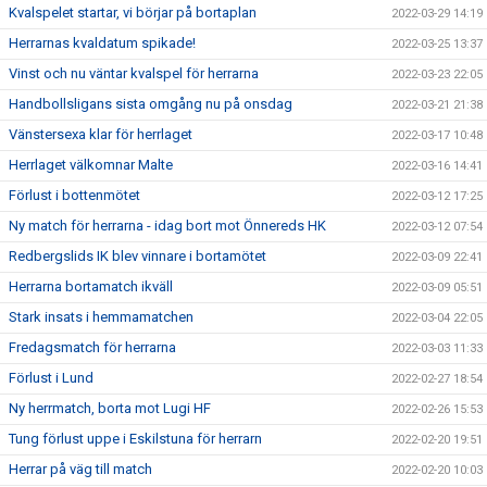
Kvalspelet startar, vi börjar på bortaplan
2022-03-29 14:19
Herrarnas kvaldatum spikade!
2022-03-25 13:37
Vinst och nu väntar kvalspel för herrarna
2022-03-23 22:05
Handbollsligans sista omgång nu på onsdag
2022-03-21 21:38
Vänstersexa klar för herrlaget
2022-03-17 10:48
Herrlaget välkomnar Malte
2022-03-16 14:41
Förlust i bottenmötet
2022-03-12 17:25
Ny match för herrarna - idag bort mot Önnereds HK
2022-03-12 07:54
Redbergslids IK blev vinnare i bortamötet
2022-03-09 22:41
Herrarna bortamatch ikväll
2022-03-09 05:51
Stark insats i hemmamatchen
2022-03-04 22:05
Fredagsmatch för herrarna
2022-03-03 11:33
Förlust i Lund
2022-02-27 18:54
Ny herrmatch, borta mot Lugi HF
2022-02-26 15:53
Tung förlust uppe i Eskilstuna för herrarn
2022-02-20 19:51
Herrar på väg till match
2022-02-20 10:03