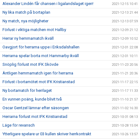
Alexander Lindén får chansen i ligalandslaget igen!
2021-12-15 10:41
Ny lika match på bortaplan
2021-12-13 21:44
Ny match, nya möjligheter
2021-12-13 07:59
Förlust i viktiga matchen mot Hallby
2021-12-09 21:12
Herrar ny hemmamatch ikväll
2021-12-09 10:52
Oavgjort för herrarna uppe i Eriksdalshallen
2021-12-01 22:08
Herrarna spelar borta mot Hammarby ikväll
2021-12-01 10:11
Snöplig förlust mot IFK Skövde
2021-11-23 20:56
Äntligen hemmamatch igen för herrarna
2021-11-21 20:36
Förlust i bortamötet mot IFK Kristianstad
2021-11-17 22:15
Ny bortamatch för herrlaget
2021-11-17 11:33
En vunnen poäng, kunde blivit två
2021-11-10 21:57
Oscar Gentzel lämnar efter säsongen
2021-11-02 16:30
Herrarna förlust mot IFK Kristianstad
2021-10-31 08:13
Läge för revansch
2021-10-28 15:04
Ytterligare spelare ur 03 kullen skriver herrkontrakt
2021-10-26 13:57