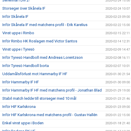
Seriefinal i Div 2!
2020-02-24 15:00
Storseger över Skånela IF
2020-02-24 10:07
Inför Skånela IF
2020-02-23 09:00
Inför Skånela IF med matchens profil - Erik Karelius
2020-02-22 15:00
Vinst uppe i Rimbo
2020-02-15 22:11
Inför Rimbo HK Roslagen med Victor Santos
2020-02-14 12:31
Vinst uppe i Tyresö
2020-02-09 14:47
Inför Tyresö Handboll med Andreas Lorentzson
2020-02-08 16:11
Inför Tyresö Handboll borta
2020-02-07 10:01
Uddamålsförlust mot Hammarby IF HF
2020-01-30 21:54
Inför Hammarby IF HF
2020-01-30 09:00
Inför Hammarby IF HF med matchens profil - Jonathan Blad
2020-01-29 19:00
Stabil match ledde till storseger med 10 mål
2020-01-23 21:46
Inför HIF Karlskrona
2020-01-23 09:00
Inför HIF Karlskrona med matchens profil - Gustav Hallén
2020-01-22 15:00
Enkel vinst uppe i Boden
2020-01-18 21:40