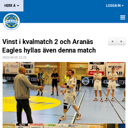
HERR A
LOGGA IN
HEM
Vinst i kvalmatch 2 och Aranäs
NYHETER
<
>
Eagles hyllas även denna match
KALENDER
2022-04-05 22:23
MATCHER
KONTAKT