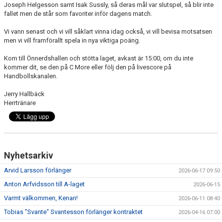
Joseph Helgesson samt Isak Sussly, så deras mål var slutspel, så blir inte
fallet men de står som favoriter inför dagens match.
Vi vann senast och vi vill såklart vinna idag också, vi vill bevisa motsatsen
men vi vill framförallt spela in nya viktiga poäng.
Kom till Önnerdshallen och stötta laget, avkast är 15:00, om du inte
kommer dit, se den på C More eller följ den på livescore på
Handbollskanalen.
Jerry Hallbäck
Herrtränare
Nyhetsarkiv
Arvid Larsson förlänger
2026-06-17 09:50
Anton Arfvidsson till A-laget
2026-06-15
Varmt välkommen, Kenan!
2026-06-11 08:40
Tobias "Svante" Svantesson förlänger kontraktet
2026-04-16 07:00