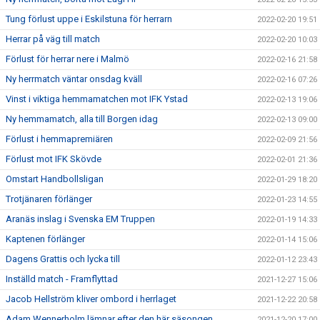
Tung förlust uppe i Eskilstuna för herrarn
2022-02-20 19:51
Herrar på väg till match
2022-02-20 10:03
Förlust för herrar nere i Malmö
2022-02-16 21:58
Ny herrmatch väntar onsdag kväll
2022-02-16 07:26
Vinst i viktiga hemmamatchen mot IFK Ystad
2022-02-13 19:06
Ny hemmamatch, alla till Borgen idag
2022-02-13 09:00
Förlust i hemmapremiären
2022-02-09 21:56
Förlust mot IFK Skövde
2022-02-01 21:36
Omstart Handbollsligan
2022-01-29 18:20
Trotjänaren förlänger
2022-01-23 14:55
Aranäs inslag i Svenska EM Truppen
2022-01-19 14:33
Kaptenen förlänger
2022-01-14 15:06
Dagens Grattis och lycka till
2022-01-12 23:43
Inställd match - Framflyttad
2021-12-27 15:06
Jacob Hellström kliver ombord i herrlaget
2021-12-22 20:58
Adam Wennerholm lämnar efter den här säsongen
2021-12-20 17:00