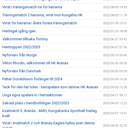
Vinst i träningsmatch tre för herrarna
2022-08-04 19:33
Träningsmatch 2 herrarna, vinst mot Kungälvs HK
2022-08-03 11:18
Vinst för herrarna i årets första träningsmatch
2022-07-30 19:51
Herrlaget igång igen
2022-07-26 18:08
Välkommen tillbaka Tommy
2022-06-21 09:42
Herrtruppen 2022/2023
2022-06-07 07:56
Nyförvärv från Norge
2022-05-10 09:46
Viktor Rhodin, välkommen till HK Aranäs
2022-05-06 09:50
Nyförvärv från Danmark
2022-05-05 09:39
Petter Donaldsson förlänger till 2024
2022-05-04 14:26
Tack för den här tiden - herrspelare som lämnar HK Aranäs
2022-05-03 15:34
Unga egna spelare in i herrsektionen
2022-04-27 08:17
Säkrad plats i Handbollsligan 2022/2023
2022-04-09 12:23
Kvalmatch 3, Aranäs - AMO, Kungsbacka Sporthall fredag
2022-04-07 14:41
kväll
Vinst i kvalmatch 2 och Aranäs Eagles hyllas även denna
2022-04-05 22:23