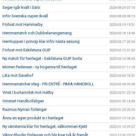
Seger igår kväll i Särö
2024-08-29 07:10
Inför Svenska cupen ikväll
2024-08-28 08:19
Förlust mot Hammarby
2023-02-19 19:31
Hemmamatch och Dubbelarrangemang
2023-02-18 14:40
Herrtruppen i princip klar inför nästa säsong
2023-02-17 20:54
Förlust mot Eskilstuna GUIF
2023-02-15 21:02
Ny match för herrlaget - Eskilstuna GUIF borta
2023-02-14 08:44
Morten Pedersen - ny högernia till herrlaget
2023-02-07 11:18
Lika mot Sävehof
2023-02-04 18:31
Hemmamatcher idag - FRI ENTRÈ - PARA HANDBOLL
2023-02-04 09:28
Vinst i bortamötet mot Hallby
2023-02-01 22:18
Omstart Handbollsligan
2023-01-30 14:30
Razmus Nyman förlänger
2023-01-23 20:59
Ännu en egen produkt in i herrlaget
2023-01-19 18:26
Ny vänsternia klar för herrlaget, välkommen Kjetil
2023-01-10 09:27
Viktor Rhodin förlänger och blir kvar två år framåt
2022-12-30 23:25