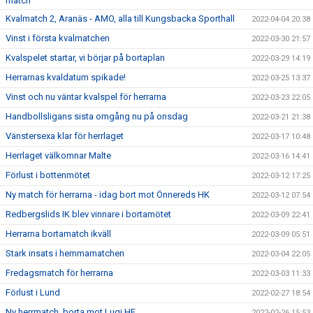
match
Kvalmatch 2, Aranäs - AMO, alla till Kungsbacka Sporthall
2022-04-04 20:38
Vinst i första kvalmatchen
2022-03-30 21:57
Kvalspelet startar, vi börjar på bortaplan
2022-03-29 14:19
Herrarnas kvaldatum spikade!
2022-03-25 13:37
Vinst och nu väntar kvalspel för herrarna
2022-03-23 22:05
Handbollsligans sista omgång nu på onsdag
2022-03-21 21:38
Vänstersexa klar för herrlaget
2022-03-17 10:48
Herrlaget välkomnar Malte
2022-03-16 14:41
Förlust i bottenmötet
2022-03-12 17:25
Ny match för herrarna - idag bort mot Önnereds HK
2022-03-12 07:54
Redbergslids IK blev vinnare i bortamötet
2022-03-09 22:41
Herrarna bortamatch ikväll
2022-03-09 05:51
Stark insats i hemmamatchen
2022-03-04 22:05
Fredagsmatch för herrarna
2022-03-03 11:33
Förlust i Lund
2022-02-27 18:54
Ny herrmatch, borta mot Lugi HF
2022-02-26 15:53