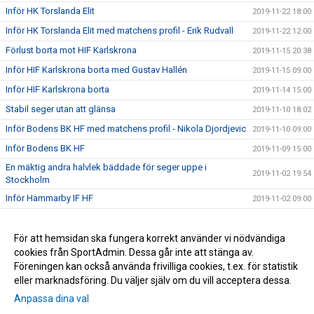
Inför HK Torslanda Elit
2019-11-22 18:00
Inför HK Torslanda Elit med matchens profil - Erik Rudvall
2019-11-22 12:00
Förlust borta mot HIF Karlskrona
2019-11-15 20:38
Inför HIF Karlskrona borta med Gustav Hallén
2019-11-15 09:00
Inför HIF Karlskrona borta
2019-11-14 15:00
Stabil seger utan att glänsa
2019-11-10 18:02
Inför Bodens BK HF med matchens profil - Nikola Djordjevic
2019-11-10 09:00
Inför Bodens BK HF
2019-11-09 15:00
En mäktig andra halvlek bäddade för seger uppe i
2019-11-02 19:54
Stockholm
Inför Hammarby IF HF
2019-11-02 09:00
Inför Hammarby IF HF borta med Jonathan Blad
2019-11-01 14:28
Inför Rimbo HK med matchens profil - Daniel Bergqvist
För att hemsidan ska fungera korrekt använder vi nödvändiga
2019-10-17 11:40
cookies från SportAdmin. Dessa går inte att stänga av.
Kryss mot Skånela
2019-10-16 14:37
Föreningen kan också använda frivilliga cookies, t.ex. för statistik
eller marknadsföring. Du väljer själv om du vill acceptera dessa.
Anpassa dina val