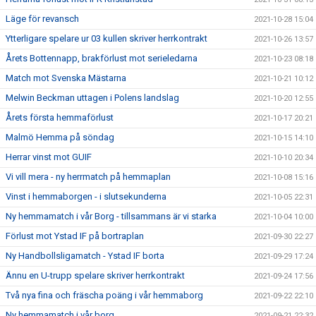
Läge för revansch
2021-10-28 15:04
Ytterligare spelare ur 03 kullen skriver herrkontrakt
2021-10-26 13:57
Årets Bottennapp, brakförlust mot serieledarna
2021-10-23 08:18
Match mot Svenska Mästarna
2021-10-21 10:12
Melwin Beckman uttagen i Polens landslag
2021-10-20 12:55
Årets första hemmaförlust
2021-10-17 20:21
Malmö Hemma på söndag
2021-10-15 14:10
Herrar vinst mot GUIF
2021-10-10 20:34
Vi vill mera - ny herrmatch på hemmaplan
2021-10-08 15:16
Vinst i hemmaborgen - i slutsekunderna
2021-10-05 22:31
Ny hemmamatch i vår Borg - tillsammans är vi starka
2021-10-04 10:00
Förlust mot Ystad IF på bortraplan
2021-09-30 22:27
Ny Handbollsligamatch - Ystad IF borta
2021-09-29 17:24
Ännu en U-trupp spelare skriver herrkontrakt
2021-09-24 17:56
Två nya fina och fräscha poäng i vår hemmaborg
2021-09-22 22:10
Ny hemmamatch i vår borg
2021-09-21 22:32