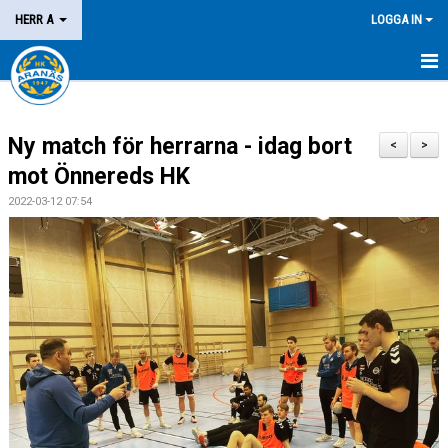
HERR A
LOGGA IN
HEM
Ny match för herrarna - idag bort
NYHETER
<
>
mot Önnereds HK
KALENDER
2022-03-12 07:54
MATCHER
KONTAKT