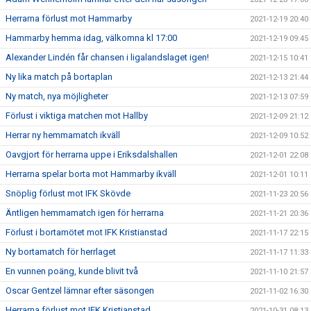
Herrarna förlust mot Hammarby
2021-12-19 20:40
Hammarby hemma idag, välkomna kl 17:00
2021-12-19 09:45
Alexander Lindén får chansen i ligalandslaget igen!
2021-12-15 10:41
Ny lika match på bortaplan
2021-12-13 21:44
Ny match, nya möjligheter
2021-12-13 07:59
Förlust i viktiga matchen mot Hallby
2021-12-09 21:12
Herrar ny hemmamatch ikväll
2021-12-09 10:52
Oavgjort för herrarna uppe i Eriksdalshallen
2021-12-01 22:08
Herrarna spelar borta mot Hammarby ikväll
2021-12-01 10:11
Snöplig förlust mot IFK Skövde
2021-11-23 20:56
Äntligen hemmamatch igen för herrarna
2021-11-21 20:36
Förlust i bortamötet mot IFK Kristianstad
2021-11-17 22:15
Ny bortamatch för herrlaget
2021-11-17 11:33
En vunnen poäng, kunde blivit två
2021-11-10 21:57
Oscar Gentzel lämnar efter säsongen
2021-11-02 16:30
Herrarna förlust mot IFK Kristianstad
2021-10-31 08:13