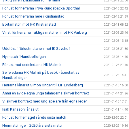
Viktig vinst i Eskilstuna för herrarna
2021-02-19 22:06
Förlust för herrarna i Nya Kungsbacka Sporthall
2021-02-16 22:42
Förlust för herrarna nere i Kristianstad
2021-02-12 21:39
Bortamatch mot IFK Kristianstad
2021-02-11 08:22
Vinst för herrarna i viktiga matchen mot HK Varberg
2021-02-05 23:46
2021-02-05 13:18
Uddlöst i förlustmatchen mot IK Sävehof
2021-02-03 21:30
Ny match i Handbollsligan
2021-02-03 14:40
Förlust mot serieledarna HK Malmö
2021-01-28 21:46
Serieledarna HK Malmö på besök - återstart av
2021-01-26 14:41
Handbollsligan
Herrarna lånar ut Simon Ongeri till LIF Lindesberg
2021-01-15 16:00
Ännu en av de egna unga talangerna skriver kontrakt
2021-01-14 21:26
Vi skriver kontrakt med ung spelare från egna leden
2021-01-13 17:51
Isak Karlsson lånas ut
2021-01-11 14:40
Förlust för herrlaget i årets sista match
2020-12-30 22:01
Herrmatch igen, 2020 års sista match
2020-12-29 19:36