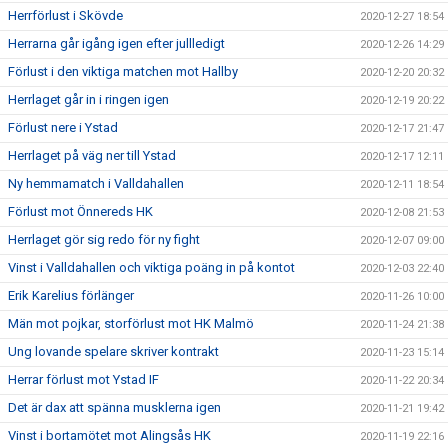
Herrförlust i Skövde
2020-12-27 18:54
Herrarna går igång igen efter jullledigt
2020-12-26 14:29
Förlust i den viktiga matchen mot Hallby
2020-12-20 20:32
Herrlaget går in i ringen igen
2020-12-19 20:22
Förlust nere i Ystad
2020-12-17 21:47
Herrlaget på väg ner till Ystad
2020-12-17 12:11
Ny hemmamatch i Valldahallen
2020-12-11 18:54
Förlust mot Önnereds HK
2020-12-08 21:53
Herrlaget gör sig redo för ny fight
2020-12-07 09:00
Vinst i Valldahallen och viktiga poäng in på kontot
2020-12-03 22:40
Erik Karelius förlänger
2020-11-26 10:00
Män mot pojkar, storförlust mot HK Malmö
2020-11-24 21:38
Ung lovande spelare skriver kontrakt
2020-11-23 15:14
Herrar förlust mot Ystad IF
2020-11-22 20:34
Det är dax att spänna musklerna igen
2020-11-21 19:42
Vinst i bortamötet mot Alingsås HK
2020-11-19 22:16