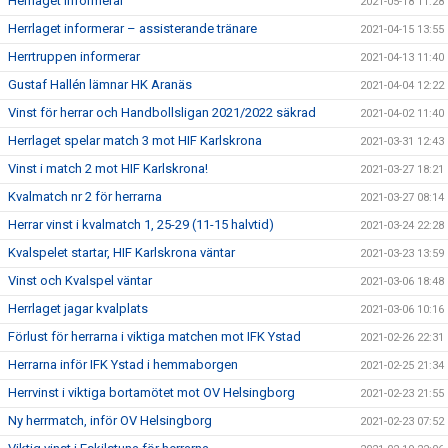
Herrlaget informerar
2021-05-18 11:28
Herrlaget informerar – assisterande tränare
2021-04-15 13:55
Herrtruppen informerar
2021-04-13 11:40
Gustaf Hallén lämnar HK Aranäs
2021-04-04 12:22
Vinst för herrar och Handbollsligan 2021/2022 säkrad
2021-04-02 11:40
Herrlaget spelar match 3 mot HIF Karlskrona
2021-03-31 12:43
Vinst i match 2 mot HIF Karlskrona!
2021-03-27 18:21
Kvalmatch nr 2 för herrarna
2021-03-27 08:14
Herrar vinst i kvalmatch 1, 25-29 (11-15 halvtid)
2021-03-24 22:28
Kvalspelet startar, HIF Karlskrona väntar
2021-03-23 13:59
Vinst och Kvalspel väntar
2021-03-06 18:48
Herrlaget jagar kvalplats
2021-03-06 10:16
Förlust för herrarna i viktiga matchen mot IFK Ystad
2021-02-26 22:31
Herrarna inför IFK Ystad i hemmaborgen
2021-02-25 21:34
Herrvinst i viktiga bortamötet mot OV Helsingborg
2021-02-23 21:55
Ny herrmatch, inför OV Helsingborg
2021-02-23 07:52