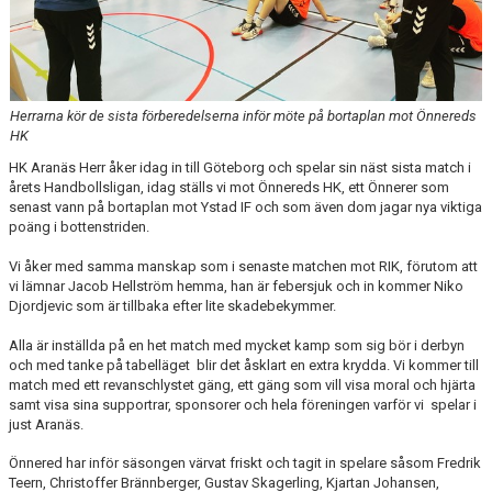
Herrarna kör de sista förberedelserna inför möte på bortaplan mot Önnereds
HK
HK Aranäs Herr åker idag in till Göteborg och spelar sin näst sista match i
årets Handbollsligan, idag ställs vi mot Önnereds HK, ett Önnerer som
senast vann på bortaplan mot Ystad IF och som även dom jagar nya viktiga
poäng i bottenstriden.
Vi åker med samma manskap som i senaste matchen mot RIK, förutom att
vi lämnar Jacob Hellström hemma, han är febersjuk och in kommer Niko
Djordjevic som är tillbaka efter lite skadebekymmer.
Alla är inställda på en het match med mycket kamp som sig bör i derbyn
och med tanke på tabelläget blir det åsklart en extra krydda. Vi kommer till
match med ett revanschlystet gäng, ett gäng som vill visa moral och hjärta
samt visa sina supportrar, sponsorer och hela föreningen varför vi spelar i
just Aranäs.
Önnered har inför säsongen värvat friskt och tagit in spelare såsom Fredrik
Teern, Christoffer Brännberger, Gustav Skagerling, Kjartan Johansen,