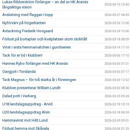
Lukas Ribberström förlänger – en del av HK Aranäs
2026-04-10 10:40
långsiktiga vision
Avslutning med flaggan i topp
2026-03-27 08:49
Nyförvärv på högerkanten
2026-03-26 12:00
Avtackning Frederik Hovgaard
2026-03-24 15:06
Förlust på bortaplan och kvalplatsen utom räckhåll
2026-03-18 08:09
Vinst i sista hemmamatchen i gundserien
2026-03-14 17:10
Tack för er tid i klubben!
2026-03-06 17:10
Hannes Rybo förlänger med HK Aranäs
2026-03-05 07:21
Oavgjort i Torslanda
2026-03-05 07:17
Tack Magnus – för två starka år i föreningen
2026-03-03 12:52
Klubben presenterar William Lundh
2026-03-02 08:30
Delad pott i Varberg
2026-02-23 09:24
U18 landslagsuppdrag - Arvid
2026-02-18 10:19
U20 landslagsuppdrag Alvin
2026-02-18 08:24
Hemmavinst mot H43 Lund
2026-02-09 09:01
Förlust hemma mot Skånela
2026-02-04 21:29