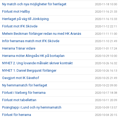
Ny match och nya möjligheter för herrlaget
2020-11-18 10:00
Förlust mot Hallby
2020-11-16 21:33
Herrlaget på väg till Jönköping
2020-11-16 15:33
Förlust mot IFK Skövde
2020-11-12 22:11
Melwin Beckman förlänger redan nu med HK Aranäs
2020-11-11 11:00
Inför herrarnas match mot IFK Skövde
2020-11-10 21:49
Herrarna Tränar vidare
2020-11-01 17:24
Herrarna möter Alingsås HK på bortaplan
2020-10-29 10:00
NYHET 2. Ung lovande målvakt skriver kontrakt
2020-10-26 16:32
NYHET 1. Daniel Bergquist förlänger
2020-10-26 16:13
Oavgjort mot IK Sävehof
2020-10-25 21:49
Ny hemmamatch för herrlaget
2020-10-22 09:00
Förlust i Varberg för herrarna
2020-10-17 18:38
Förlust mot tabellettan
2020-10-11 20:09
Poängtapp i Lund och ny hemmamatch
2020-10-09 13:57
Förlust för herrarna
2020-10-04 20:15