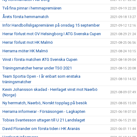
Två fina pinnar i hemmapremiären
2021-09-19 22:20
Årets första hemmamatch
2021-09-18 13:27
Inför Handbollsligapremiären på onsdag 15 september
2021-09-12 12:16
Herrar förlust mot OV Helsingborg I ATG Svenska Cupen
2021-08-29 21:24
Herrar förlust mot HK Malmö
2021-08-25 06:56
Herrarna möter HK Malmö
2021-08-24 10:15
Vinst i första matchen ATG Svenska Cupen
2021-08-18 09:04
Träningsmatcher herrar under TSO 2021
2021-08-15 20:08
Team Sportia Open - I år enbart som enstaka
2021-08-10 14:52
träningsmatcher
Kevin Johansson skadad - Herrlaget vinst mot Naerbö
2021-08-09 07:49
(Norge)
Ny herrmatch, Naerbö, Norskt topplag på besök
2021-08-05 15:09
Herrarna informerar - Försäsongen - Lagkapten
2021-06-18 07:03
Tobias Svantesson uttagen till U 21 Landslaget
2021-06-15 21:00
David Florander om första tiden i HK Aranäs
2021-06-01 11:44