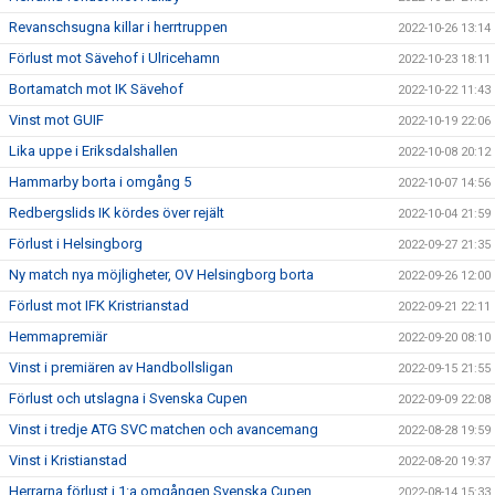
Revanschsugna killar i herrtruppen
2022-10-26 13:14
Förlust mot Sävehof i Ulricehamn
2022-10-23 18:11
Bortamatch mot IK Sävehof
2022-10-22 11:43
Vinst mot GUIF
2022-10-19 22:06
Lika uppe i Eriksdalshallen
2022-10-08 20:12
Hammarby borta i omgång 5
2022-10-07 14:56
Redbergslids IK kördes över rejält
2022-10-04 21:59
Förlust i Helsingborg
2022-09-27 21:35
Ny match nya möjligheter, OV Helsingborg borta
2022-09-26 12:00
Förlust mot IFK Kristrianstad
2022-09-21 22:11
Hemmapremiär
2022-09-20 08:10
Vinst i premiären av Handbollsligan
2022-09-15 21:55
Förlust och utslagna i Svenska Cupen
2022-09-09 22:08
Vinst i tredje ATG SVC matchen och avancemang
2022-08-28 19:59
Vinst i Kristianstad
2022-08-20 19:37
Herrarna förlust i 1:a omgången Svenska Cupen
2022-08-14 15:33