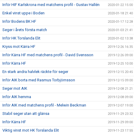
Inför HIF Karlskrona med matchens profil - Gustav Hallén
2020-01-22 15:00
Enkel vinst uppe i Boden
2020-01-18 21:40
Inför Bodens BK HF
2020-01-17 12:28
Seger i årets första match
2020-01-03 21:41
Inför HK Torslanda Elit
2020-01-02 13:38
Kryss mot Kärra HF
2019-12-26 16:35
Inför Kärra HF med matchens profil - David Svensson
2019-12-26 09:00
Inför Kärra HF
2019-12-25 10:00
En stark andra halvlek räckte för seger
2019-12-15 20:45
Inför AIK borta med Rasmus Torbjörnsson
2019-12-15 09:00
Seger mot AIK
2019-12-08 21:21
Inför AIK hemma
2019-12-08 09:00
Inför AIK med matchens profil - Melwin Beckman
2019-12-07 19:00
Stabil seger utan att glänsa
2019-11-29 23:32
Inför Kärra HF
2019-11-29 09:00
Viktig vinst mot HK Torslanda Elit
2019-11-23 17:55