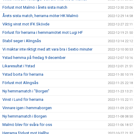
Förlust mot Malmö i årets sista match
2022-12-30 23:06
Årets sista match, herrarna möter HK Malmö
2022-12-29 14:58
Viktig vinst mot IFK Skövde
2022-12-27 22:11
Förlust för herrarna i hemmamötet mot Lugi HF
2022-12-19 21:50
Stabil seger i Alingsås
2022-12-14 22:12
Vi mäktar inte riktigt med att vara bra i Sextio minuter
2022-12-10 00:53
Ystad hemma på fredag 9 december
2022-12-07 10:16
Likaresultat i Ystad
2022-12-01 21:51
Ystad borta för herrarna
2022-11-30 10:19
Förlust mot Alingsås
2022-11-25 22:18
Ny hemmamatch i "Borgen"
2022-11-23 13:21
Vinst i Lund för herrarna
2022-11-15 22:11
Vinnare igen i hemmaborgen
2022-11-09 22:07
Ny hemmamatch i Borgen
2022-11-08 08:50
Malmö blev för svåra för oss
2022-11-06 18:57
Herrarna förlust mot Hallby
2022-10-27 21:37