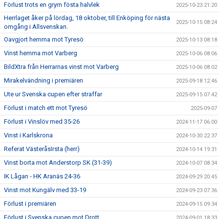
Förlust trots en grym fösta halvlek
2025-10-23 21:20
Herrlaget åker på lördag, 18 oktober, till Enköping för nästa
2025-10-15 08:24
omgång i Allsvenskan.
Oavgjort hemma mot Tyresö
2025-10-13 08:18
Vinst hemma mot Varberg
2025-10-06 08:06
BildXtra från Herrarnas vinst mot Varberg
2025-10-06 08:02
Mirakelvändning i premiären
2025-09-18 12:46
Ute ur Svenska cupen efter straffar
2025-09-15 07:42
Förlust i match ett mot Tyresö
2025-09-07
Förlust i Vinslöv med 35-26
2024-11-17 06:00
Vinst i Karlskrona
2024-10-30 22:37
Referat VästeråsIrsta (herr)
2024-10-14 19:31
Vinst borta mot Anderstorp SK (31-39)
2024-10-07 08:34
IK Lågan - HK Aranäs 24-36
2024-09-29 20:45
Vinst mot Kungälv med 33-19
2024-09-23 07:36
Förlust i premiären
2024-09-15 09:34
Förlust i Svenska cupen mot Drott
2024-09-01 18:33