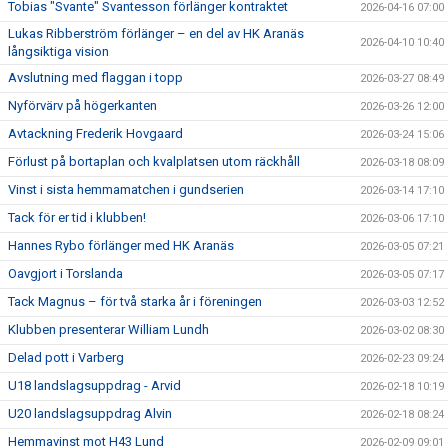
Tobias "Svante" Svantesson förlänger kontraktet
2026-04-16 07:00
Lukas Ribberström förlänger – en del av HK Aranäs
2026-04-10 10:40
långsiktiga vision
Avslutning med flaggan i topp
2026-03-27 08:49
Nyförvärv på högerkanten
2026-03-26 12:00
Avtackning Frederik Hovgaard
2026-03-24 15:06
Förlust på bortaplan och kvalplatsen utom räckhåll
2026-03-18 08:09
Vinst i sista hemmamatchen i gundserien
2026-03-14 17:10
Tack för er tid i klubben!
2026-03-06 17:10
Hannes Rybo förlänger med HK Aranäs
2026-03-05 07:21
Oavgjort i Torslanda
2026-03-05 07:17
Tack Magnus – för två starka år i föreningen
2026-03-03 12:52
Klubben presenterar William Lundh
2026-03-02 08:30
Delad pott i Varberg
2026-02-23 09:24
U18 landslagsuppdrag - Arvid
2026-02-18 10:19
U20 landslagsuppdrag Alvin
2026-02-18 08:24
Hemmavinst mot H43 Lund
2026-02-09 09:01