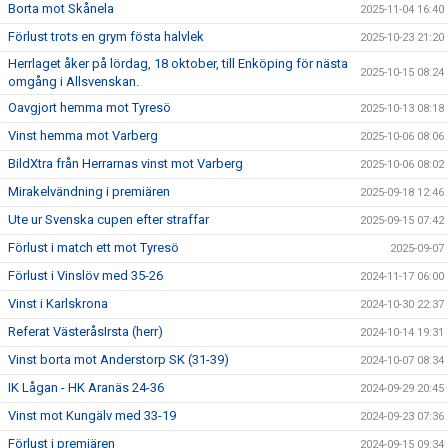
Borta mot Skånela
2025-11-04 16:40
Förlust trots en grym fösta halvlek
2025-10-23 21:20
Herrlaget åker på lördag, 18 oktober, till Enköping för nästa
2025-10-15 08:24
omgång i Allsvenskan.
Oavgjort hemma mot Tyresö
2025-10-13 08:18
Vinst hemma mot Varberg
2025-10-06 08:06
BildXtra från Herrarnas vinst mot Varberg
2025-10-06 08:02
Mirakelvändning i premiären
2025-09-18 12:46
Ute ur Svenska cupen efter straffar
2025-09-15 07:42
Förlust i match ett mot Tyresö
2025-09-07
Förlust i Vinslöv med 35-26
2024-11-17 06:00
Vinst i Karlskrona
2024-10-30 22:37
Referat VästeråsIrsta (herr)
2024-10-14 19:31
Vinst borta mot Anderstorp SK (31-39)
2024-10-07 08:34
IK Lågan - HK Aranäs 24-36
2024-09-29 20:45
Vinst mot Kungälv med 33-19
2024-09-23 07:36
Förlust i premiären
2024-09-15 09:34