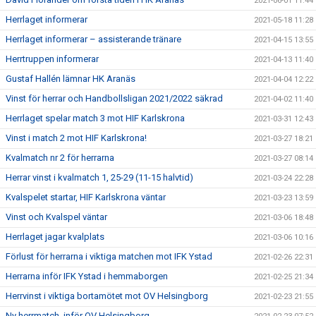
2021-06-01 11:44
Herrlaget informerar
2021-05-18 11:28
Herrlaget informerar – assisterande tränare
2021-04-15 13:55
Herrtruppen informerar
2021-04-13 11:40
Gustaf Hallén lämnar HK Aranäs
2021-04-04 12:22
Vinst för herrar och Handbollsligan 2021/2022 säkrad
2021-04-02 11:40
Herrlaget spelar match 3 mot HIF Karlskrona
2021-03-31 12:43
Vinst i match 2 mot HIF Karlskrona!
2021-03-27 18:21
Kvalmatch nr 2 för herrarna
2021-03-27 08:14
Herrar vinst i kvalmatch 1, 25-29 (11-15 halvtid)
2021-03-24 22:28
Kvalspelet startar, HIF Karlskrona väntar
2021-03-23 13:59
Vinst och Kvalspel väntar
2021-03-06 18:48
Herrlaget jagar kvalplats
2021-03-06 10:16
Förlust för herrarna i viktiga matchen mot IFK Ystad
2021-02-26 22:31
Herrarna inför IFK Ystad i hemmaborgen
2021-02-25 21:34
Herrvinst i viktiga bortamötet mot OV Helsingborg
2021-02-23 21:55
Ny herrmatch, inför OV Helsingborg