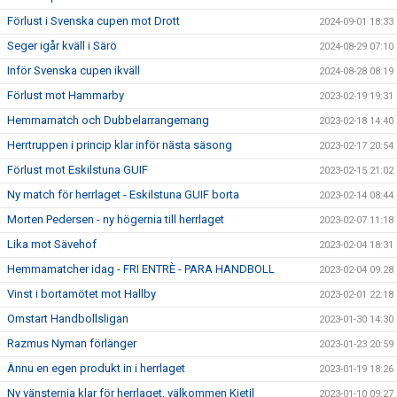
Förlust i Svenska cupen mot Drott
2024-09-01 18:33
Seger igår kväll i Särö
2024-08-29 07:10
Inför Svenska cupen ikväll
2024-08-28 08:19
Förlust mot Hammarby
2023-02-19 19:31
Hemmamatch och Dubbelarrangemang
2023-02-18 14:40
Herrtruppen i princip klar inför nästa säsong
2023-02-17 20:54
Förlust mot Eskilstuna GUIF
2023-02-15 21:02
Ny match för herrlaget - Eskilstuna GUIF borta
2023-02-14 08:44
Morten Pedersen - ny högernia till herrlaget
2023-02-07 11:18
Lika mot Sävehof
2023-02-04 18:31
Hemmamatcher idag - FRI ENTRÈ - PARA HANDBOLL
2023-02-04 09:28
Vinst i bortamötet mot Hallby
2023-02-01 22:18
Omstart Handbollsligan
2023-01-30 14:30
Razmus Nyman förlänger
2023-01-23 20:59
Ännu en egen produkt in i herrlaget
2023-01-19 18:26
Ny vänsternia klar för herrlaget, välkommen Kjetil
2023-01-10 09:27