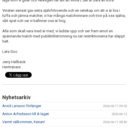
läge som vi gillar och verkligen har allt att vinna i, det är bara att köra.
Vinsten senast gav extra självfötroende och en vetskap om att vi är bra i
tuffa och jämna matcher, vi har många matchvinnare och tron på oss själva,
vårt spel och var vi befinner oss är hög.
Alla som skall vara med är med, vi laddar upp och ser fram emot en
spännande match med publiktillströmning nu när restriktionerna har släppt
helt.
Lets Goo
Jerry Hallbäck
Herrtränare
Nyhetsarkiv
Arvid Larsson förlänger
2026-06-17 09:50
Anton Arfvidsson till A-laget
2026-06-15
Varmt välkommen, Kenan!
2026-06-11 08:40