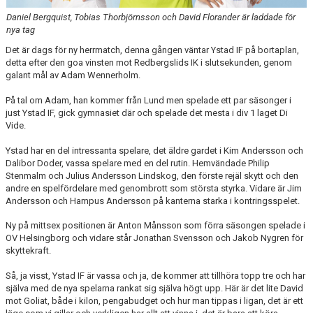
Daniel Bergquist, Tobias Thorbjörnsson och David Florander är laddade för
nya tag
Det är dags för ny herrmatch, denna gången väntar Ystad IF på bortaplan,
detta efter den goa vinsten mot Redbergslids IK i slutsekunden, genom
galant mål av Adam Wennerholm.
På tal om Adam, han kommer från Lund men spelade ett par säsonger i
just Ystad IF, gick gymnasiet där och spelade det mesta i div 1 laget Di
Vide.
Ystad har en del intressanta spelare, det äldre gardet i Kim Andersson och
Dalibor Doder, vassa spelare med en del rutin. Hemvändade Philip
Stenmalm och Julius Andersson Lindskog, den förste rejäl skytt och den
andre en spelfördelare med genombrott som största styrka. Vidare är Jim
Andersson och Hampus Andersson på kanterna starka i kontringsspelet.
Ny på mittsex positionen är Anton Månsson som förra säsongen spelade i
OV Helsingborg och vidare står Jonathan Svensson och Jakob Nygren för
skyttekraft.
Så, ja visst, Ystad IF är vassa och ja, de kommer att tillhöra topp tre och har
själva med de nya spelarna rankat sig själva högt upp. Här är det lite David
mot Goliat, både i kilon, pengabudget och hur man tippas i ligan, det är ett