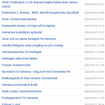
Vinst i kvalmatch 2 och Aranäs Eagles hyllas även denna
2022-04-05 22:23
match
Kvalmatch 2, Aranäs - AMO, alla till Kungsbacka Sporthall
2022-04-04 20:38
Vinst i första kvalmatchen
2022-03-30 21:57
Kvalspelet startar, vi börjar på bortaplan
2022-03-29 14:19
Herrarnas kvaldatum spikade!
2022-03-25 13:37
Vinst och nu väntar kvalspel för herrarna
2022-03-23 22:05
Handbollsligans sista omgång nu på onsdag
2022-03-21 21:38
Vänstersexa klar för herrlaget
2022-03-17 10:48
Herrlaget välkomnar Malte
2022-03-16 14:41
Förlust i bottenmötet
2022-03-12 17:25
Ny match för herrarna - idag bort mot Önnereds HK
2022-03-12 07:54
Redbergslids IK blev vinnare i bortamötet
2022-03-09 22:41
Herrarna bortamatch ikväll
2022-03-09 05:51
Stark insats i hemmamatchen
2022-03-04 22:05
Fredagsmatch för herrarna
2022-03-03 11:33
Förlust i Lund
2022-02-27 18:54