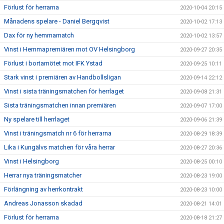
Förlust för herrarna
2020-10-04 20:15
Månadens spelare - Daniel Bergqvist
2020-10-02 17:13
Dax för ny hemmamatch
2020-10-02 13:57
Vinst i Hemmapremiären mot OV Helsingborg
2020-09-27 20:35
Förlust i bortamötet mot IFK Ystad
2020-09-25 10:11
Stark vinst i premiären av Handbollsligan
2020-09-14 22:12
Vinst i sista träningsmatchen för herrlaget
2020-09-08 21:31
Sista träningsmatchen innan premiären
2020-09-07 17:00
Ny spelare till herrlaget
2020-09-06 21:39
Vinst i träningsmatch nr 6 för herrarna
2020-08-29 18:39
Lika i Kungälvs matchen för våra herrar
2020-08-27 20:36
Vinst i Helsingborg
2020-08-25 00:10
Herrar nya träningsmatcher
2020-08-23 19:00
Förlängning av herrkontrakt
2020-08-23 10:00
Andreas Jonasson skadad
2020-08-21 14:01
Förlust för herrarna
2020-08-18 21:27