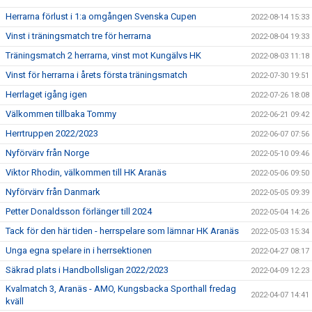
Herrarna förlust i 1:a omgången Svenska Cupen
2022-08-14 15:33
Vinst i träningsmatch tre för herrarna
2022-08-04 19:33
Träningsmatch 2 herrarna, vinst mot Kungälvs HK
2022-08-03 11:18
Vinst för herrarna i årets första träningsmatch
2022-07-30 19:51
Herrlaget igång igen
2022-07-26 18:08
Välkommen tillbaka Tommy
2022-06-21 09:42
Herrtruppen 2022/2023
2022-06-07 07:56
Nyförvärv från Norge
2022-05-10 09:46
Viktor Rhodin, välkommen till HK Aranäs
2022-05-06 09:50
Nyförvärv från Danmark
2022-05-05 09:39
Petter Donaldsson förlänger till 2024
2022-05-04 14:26
Tack för den här tiden - herrspelare som lämnar HK Aranäs
2022-05-03 15:34
Unga egna spelare in i herrsektionen
2022-04-27 08:17
Säkrad plats i Handbollsligan 2022/2023
2022-04-09 12:23
Kvalmatch 3, Aranäs - AMO, Kungsbacka Sporthall fredag
2022-04-07 14:41
kväll