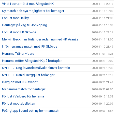
Vinst i bortamötet mot Alingsås HK
2020-11-19 22:16
Ny match och nya möjligheter för herrlaget
2020-11-18 10:00
Förlust mot Hallby
2020-11-16 21:33
Herrlaget på väg till Jönköping
2020-11-16 15:33
Förlust mot IFK Skövde
2020-11-12 22:11
Melwin Beckman förlänger redan nu med HK Aranäs
2020-11-11 11:00
Inför herrarnas match mot IFK Skövde
2020-11-10 21:49
Herrarna Tränar vidare
2020-11-01 17:24
Herrarna möter Alingsås HK på bortaplan
2020-10-29 10:00
NYHET 2. Ung lovande målvakt skriver kontrakt
2020-10-26 16:32
NYHET 1. Daniel Bergquist förlänger
2020-10-26 16:13
Oavgjort mot IK Sävehof
2020-10-25 21:49
Ny hemmamatch för herrlaget
2020-10-22 09:00
Förlust i Varberg för herrarna
2020-10-17 18:38
Förlust mot tabellettan
2020-10-11 20:09
Poängtapp i Lund och ny hemmamatch
2020-10-09 13:57