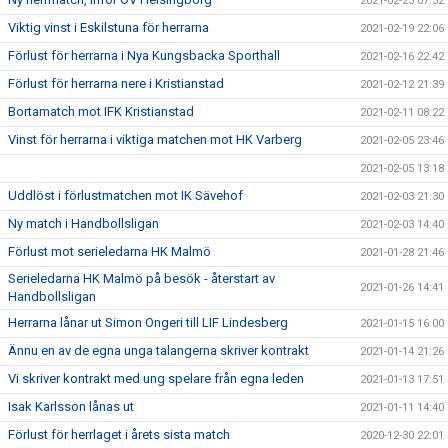
2021-02-23 07:52
Viktig vinst i Eskilstuna för herrarna
2021-02-19 22:06
Förlust för herrarna i Nya Kungsbacka Sporthall
2021-02-16 22:42
Förlust för herrarna nere i Kristianstad
2021-02-12 21:39
Bortamatch mot IFK Kristianstad
2021-02-11 08:22
Vinst för herrarna i viktiga matchen mot HK Varberg
2021-02-05 23:46
2021-02-05 13:18
Uddlöst i förlustmatchen mot IK Sävehof
2021-02-03 21:30
Ny match i Handbollsligan
2021-02-03 14:40
Förlust mot serieledarna HK Malmö
2021-01-28 21:46
Serieledarna HK Malmö på besök - återstart av
2021-01-26 14:41
Handbollsligan
Herrarna lånar ut Simon Ongeri till LIF Lindesberg
2021-01-15 16:00
Ännu en av de egna unga talangerna skriver kontrakt
2021-01-14 21:26
Vi skriver kontrakt med ung spelare från egna leden
2021-01-13 17:51
Isak Karlsson lånas ut
2021-01-11 14:40
Förlust för herrlaget i årets sista match
2020-12-30 22:01