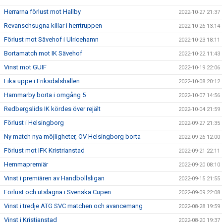
Herrarna förlust mot Hallby
2022-10-27 21:37
Revanschsugna killar i herrtruppen
2022-10-26 13:14
Förlust mot Sävehof i Ulricehamn
2022-10-23 18:11
Bortamatch mot IK Sävehof
2022-10-22 11:43
Vinst mot GUIF
2022-10-19 22:06
Lika uppe i Eriksdalshallen
2022-10-08 20:12
Hammarby borta i omgång 5
2022-10-07 14:56
Redbergslids IK kördes över rejält
2022-10-04 21:59
Förlust i Helsingborg
2022-09-27 21:35
Ny match nya möjligheter, OV Helsingborg borta
2022-09-26 12:00
Förlust mot IFK Kristrianstad
2022-09-21 22:11
Hemmapremiär
2022-09-20 08:10
Vinst i premiären av Handbollsligan
2022-09-15 21:55
Förlust och utslagna i Svenska Cupen
2022-09-09 22:08
Vinst i tredje ATG SVC matchen och avancemang
2022-08-28 19:59
Vinst i Kristianstad
2022-08-20 19:37