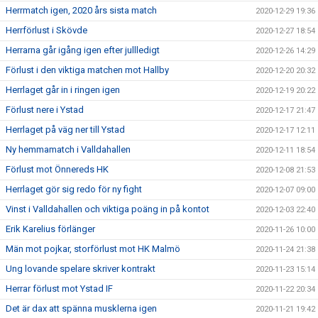
Herrmatch igen, 2020 års sista match
2020-12-29 19:36
Herrförlust i Skövde
2020-12-27 18:54
Herrarna går igång igen efter jullledigt
2020-12-26 14:29
Förlust i den viktiga matchen mot Hallby
2020-12-20 20:32
Herrlaget går in i ringen igen
2020-12-19 20:22
Förlust nere i Ystad
2020-12-17 21:47
Herrlaget på väg ner till Ystad
2020-12-17 12:11
Ny hemmamatch i Valldahallen
2020-12-11 18:54
Förlust mot Önnereds HK
2020-12-08 21:53
Herrlaget gör sig redo för ny fight
2020-12-07 09:00
Vinst i Valldahallen och viktiga poäng in på kontot
2020-12-03 22:40
Erik Karelius förlänger
2020-11-26 10:00
Män mot pojkar, storförlust mot HK Malmö
2020-11-24 21:38
Ung lovande spelare skriver kontrakt
2020-11-23 15:14
Herrar förlust mot Ystad IF
2020-11-22 20:34
Det är dax att spänna musklerna igen
2020-11-21 19:42