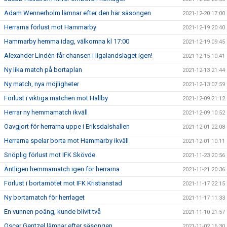
Adam Wennerholm lämnar efter den här säsongen
2021-12-20 17:00
Herrarna förlust mot Hammarby
2021-12-19 20:40
Hammarby hemma idag, välkomna kl 17:00
2021-12-19 09:45
Alexander Lindén får chansen i ligalandslaget igen!
2021-12-15 10:41
Ny lika match på bortaplan
2021-12-13 21:44
Ny match, nya möjligheter
2021-12-13 07:59
Förlust i viktiga matchen mot Hallby
2021-12-09 21:12
Herrar ny hemmamatch ikväll
2021-12-09 10:52
Oavgjort för herrarna uppe i Eriksdalshallen
2021-12-01 22:08
Herrarna spelar borta mot Hammarby ikväll
2021-12-01 10:11
Snöplig förlust mot IFK Skövde
2021-11-23 20:56
Äntligen hemmamatch igen för herrarna
2021-11-21 20:36
Förlust i bortamötet mot IFK Kristianstad
2021-11-17 22:15
Ny bortamatch för herrlaget
2021-11-17 11:33
En vunnen poäng, kunde blivit två
2021-11-10 21:57
Oscar Gentzel lämnar efter säsongen
2021-11-02 16:30