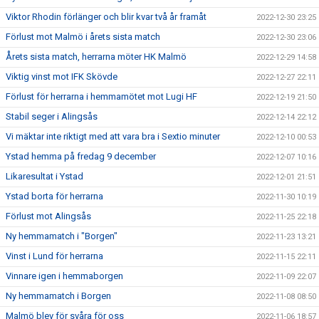
Viktor Rhodin förlänger och blir kvar två år framåt
2022-12-30 23:25
Förlust mot Malmö i årets sista match
2022-12-30 23:06
Årets sista match, herrarna möter HK Malmö
2022-12-29 14:58
Viktig vinst mot IFK Skövde
2022-12-27 22:11
Förlust för herrarna i hemmamötet mot Lugi HF
2022-12-19 21:50
Stabil seger i Alingsås
2022-12-14 22:12
Vi mäktar inte riktigt med att vara bra i Sextio minuter
2022-12-10 00:53
Ystad hemma på fredag 9 december
2022-12-07 10:16
Likaresultat i Ystad
2022-12-01 21:51
Ystad borta för herrarna
2022-11-30 10:19
Förlust mot Alingsås
2022-11-25 22:18
Ny hemmamatch i "Borgen"
2022-11-23 13:21
Vinst i Lund för herrarna
2022-11-15 22:11
Vinnare igen i hemmaborgen
2022-11-09 22:07
Ny hemmamatch i Borgen
2022-11-08 08:50
Malmö blev för svåra för oss
2022-11-06 18:57