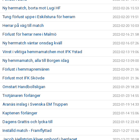
Ny herrmatch, borta mot Lugi HF
2022-02-26 15:53
Tung förlust uppe i Eskilstuna för herrarn
2022-02-20 19:51
Herrar på väg till match
2022-02-20 10:03
Förlust för herrar nere i Malmö
2022-02-16 21:58
Ny herrmatch väntar onsdag kväll
2022-02-16 07:26
Vinst i viktiga hemmamatchen mot IFK Ystad
2022-02-13 19:06
Ny hemmamatch, alla till Borgen idag
2022-02-13 09:00
Förlust i hemmapremiären
2022-02-09 21:56
Förlust mot IFK Skövde
2022-02-01 21:36
Omstart Handbollsligan
2022-01-29 18:20
Trotjänaren förlänger
2022-01-23 14:55
Aranäs inslag i Svenska EM Truppen
2022-01-19 14:33
Kaptenen förlänger
2022-01-14 15:06
Dagens Grattis och lycka till
2022-01-12 23:43
Inställd match - Framflyttad
2021-12-27 15:06
Jacob Hellström kliver ombord i herrlaget
2021-12-22 20:58