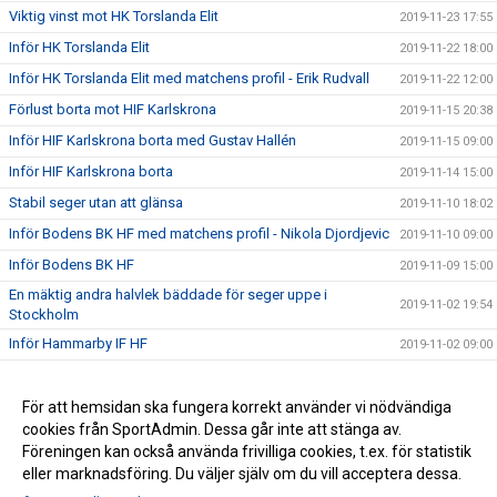
Viktig vinst mot HK Torslanda Elit
2019-11-23 17:55
Inför HK Torslanda Elit
2019-11-22 18:00
Inför HK Torslanda Elit med matchens profil - Erik Rudvall
2019-11-22 12:00
Förlust borta mot HIF Karlskrona
2019-11-15 20:38
Inför HIF Karlskrona borta med Gustav Hallén
2019-11-15 09:00
Inför HIF Karlskrona borta
2019-11-14 15:00
Stabil seger utan att glänsa
2019-11-10 18:02
Inför Bodens BK HF med matchens profil - Nikola Djordjevic
2019-11-10 09:00
Inför Bodens BK HF
2019-11-09 15:00
En mäktig andra halvlek bäddade för seger uppe i
2019-11-02 19:54
Stockholm
Inför Hammarby IF HF
2019-11-02 09:00
Inför Hammarby IF HF borta med Jonathan Blad
2019-11-01 14:28
Inför Rimbo HK med matchens profil - Daniel Bergqvist
För att hemsidan ska fungera korrekt använder vi nödvändiga
2019-10-17 11:40
cookies från SportAdmin. Dessa går inte att stänga av.
Kryss mot Skånela
2019-10-16 14:37
Föreningen kan också använda frivilliga cookies, t.ex. för statistik
eller marknadsföring. Du väljer själv om du vill acceptera dessa.