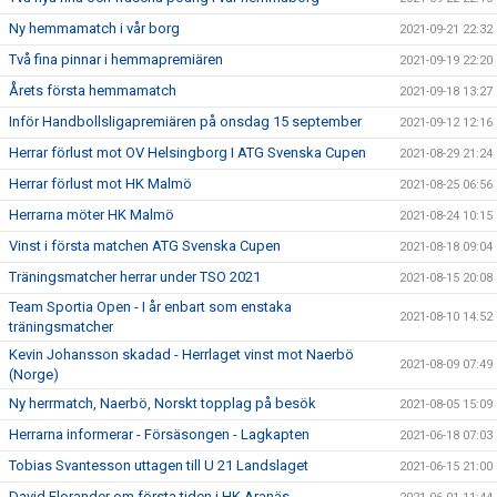
Ny hemmamatch i vår borg
2021-09-21 22:32
Två fina pinnar i hemmapremiären
2021-09-19 22:20
Årets första hemmamatch
2021-09-18 13:27
Inför Handbollsligapremiären på onsdag 15 september
2021-09-12 12:16
Herrar förlust mot OV Helsingborg I ATG Svenska Cupen
2021-08-29 21:24
Herrar förlust mot HK Malmö
2021-08-25 06:56
Herrarna möter HK Malmö
2021-08-24 10:15
Vinst i första matchen ATG Svenska Cupen
2021-08-18 09:04
Träningsmatcher herrar under TSO 2021
2021-08-15 20:08
Team Sportia Open - I år enbart som enstaka
2021-08-10 14:52
träningsmatcher
Kevin Johansson skadad - Herrlaget vinst mot Naerbö
2021-08-09 07:49
(Norge)
Ny herrmatch, Naerbö, Norskt topplag på besök
2021-08-05 15:09
Herrarna informerar - Försäsongen - Lagkapten
2021-06-18 07:03
Tobias Svantesson uttagen till U 21 Landslaget
2021-06-15 21:00
David Florander om första tiden i HK Aranäs