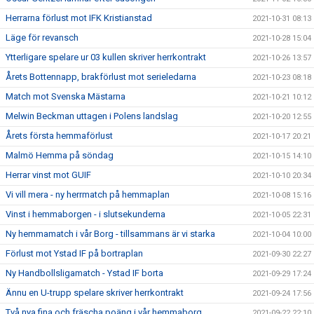
Herrarna förlust mot IFK Kristianstad
2021-10-31 08:13
Läge för revansch
2021-10-28 15:04
Ytterligare spelare ur 03 kullen skriver herrkontrakt
2021-10-26 13:57
Årets Bottennapp, brakförlust mot serieledarna
2021-10-23 08:18
Match mot Svenska Mästarna
2021-10-21 10:12
Melwin Beckman uttagen i Polens landslag
2021-10-20 12:55
Årets första hemmaförlust
2021-10-17 20:21
Malmö Hemma på söndag
2021-10-15 14:10
Herrar vinst mot GUIF
2021-10-10 20:34
Vi vill mera - ny herrmatch på hemmaplan
2021-10-08 15:16
Vinst i hemmaborgen - i slutsekunderna
2021-10-05 22:31
Ny hemmamatch i vår Borg - tillsammans är vi starka
2021-10-04 10:00
Förlust mot Ystad IF på bortraplan
2021-09-30 22:27
Ny Handbollsligamatch - Ystad IF borta
2021-09-29 17:24
Ännu en U-trupp spelare skriver herrkontrakt
2021-09-24 17:56
Två nya fina och fräscha poäng i vår hemmaborg
2021-09-22 22:10