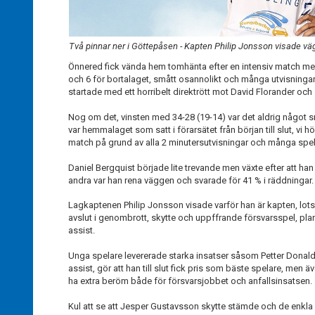
Två pinnar ner i Göttepåsen - Kapten Philip Jonsson visade vä
Önnered fick vända hem tomhänta efter en intensiv match med
och 6 för bortalaget, smått osannolikt och många utvisningar s
startade med ett horribelt direktrött mot David Florander oc
Nog om det, vinsten med 34-28 (19-14) var det aldrig något 
var hemmalaget som satt i förarsätet från början till slut, vi h
match på grund av alla 2 minutersutvisningar och många spelar
Daniel Bergquist började lite trevande men växte efter att han b
andra var han rena väggen och svarade för 41 % i räddningar
Lagkaptenen Philip Jonsson visade varför han är kapten, l
avslut i genombrott, skytte och uppffrande försvarsspel, pl
assist.
Unga spelare levererade starka insatser såsom Petter Donal
assist, gör att han till slut fick pris som bäste spelare, men
ha extra beröm både för försvarsjobbet och anfallsinsatsen.
Kul att se att Jesper Gustavsson skytte stämde och de enkla