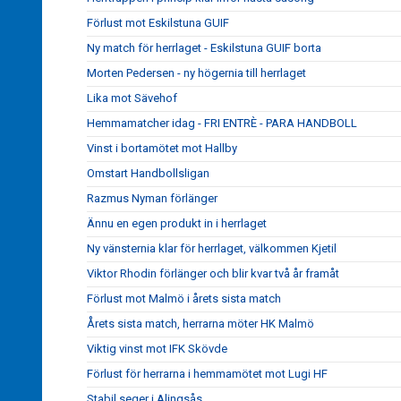
Förlust mot Eskilstuna GUIF
Ny match för herrlaget - Eskilstuna GUIF borta
Morten Pedersen - ny högernia till herrlaget
Lika mot Sävehof
Hemmamatcher idag - FRI ENTRÈ - PARA HANDBOLL
Vinst i bortamötet mot Hallby
Omstart Handbollsligan
Razmus Nyman förlänger
Ännu en egen produkt in i herrlaget
Ny vänsternia klar för herrlaget, välkommen Kjetil
Viktor Rhodin förlänger och blir kvar två år framåt
Förlust mot Malmö i årets sista match
Årets sista match, herrarna möter HK Malmö
Viktig vinst mot IFK Skövde
Förlust för herrarna i hemmamötet mot Lugi HF
Stabil seger i Alingsås