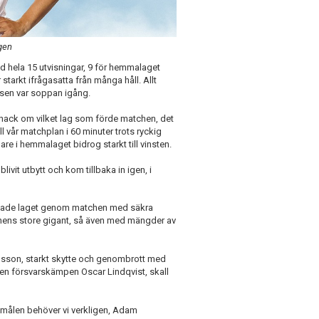
gen
 hela 15 utvisningar, 9 för hemmalaget
tarkt ifrågasatta från många håll. Allt
h sen var soppan igång.
snack om vilket lag som förde matchen, det
öll vår matchplan i 60 minuter trots ryckig
e i hemmalaget bidrog starkt till vinsten.
livit utbytt och kom tillbaka in igen, i
.
otsade laget genom matchen med säkra
anens store gigant, så även med mängder av
dsson, starkt skytte och genombrott med
 även försvarskämpen Oscar Lindqvist, skall
 målen behöver vi verkligen, Adam