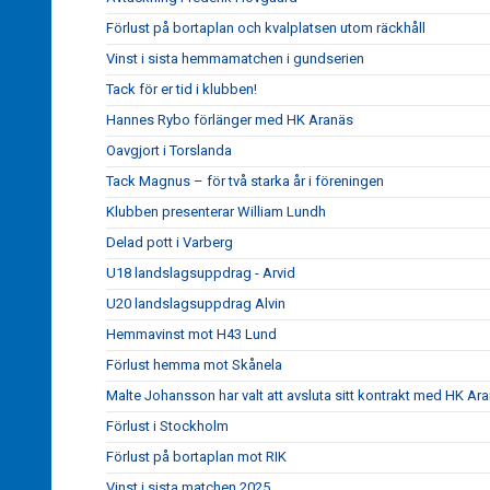
Förlust på bortaplan och kvalplatsen utom räckhåll
Vinst i sista hemmamatchen i gundserien
Tack för er tid i klubben!
Hannes Rybo förlänger med HK Aranäs
Oavgjort i Torslanda
Tack Magnus – för två starka år i föreningen
Klubben presenterar William Lundh
Delad pott i Varberg
U18 landslagsuppdrag - Arvid
U20 landslagsuppdrag Alvin
Hemmavinst mot H43 Lund
Förlust hemma mot Skånela
Malte Johansson har valt att avsluta sitt kontrakt med HK Ar
Förlust i Stockholm
Förlust på bortaplan mot RIK
Vinst i sista matchen 2025