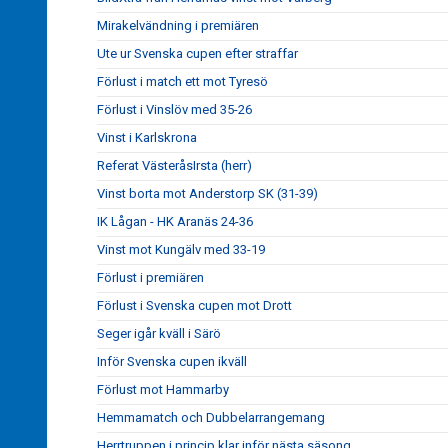
Mirakelvändning i premiären
Ute ur Svenska cupen efter straffar
Förlust i match ett mot Tyresö
Förlust i Vinslöv med 35-26
Vinst i Karlskrona
Referat VästeråsIrsta (herr)
Vinst borta mot Anderstorp SK (31-39)
IK Lågan - HK Aranäs 24-36
Vinst mot Kungälv med 33-19
Förlust i premiären
Förlust i Svenska cupen mot Drott
Seger igår kväll i Särö
Inför Svenska cupen ikväll
Förlust mot Hammarby
Hemmamatch och Dubbelarrangemang
Herrtruppen i princip klar inför nästa säsong