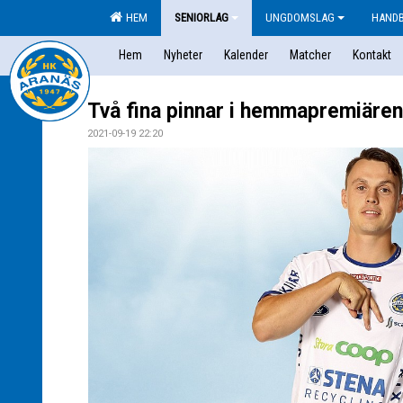
HEM
SENIORLAG
UNGDOMSLAG
HAND
Hem
Nyheter
Kalender
Matcher
Kontakt
Två fina pinnar i hemmapremiären
2021-09-19 22:20