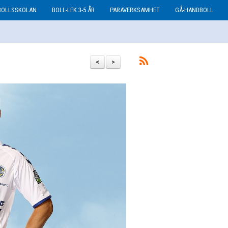
BOLLSSKOLAN
BOLL-LEK 3-5 ÅR
PARAVERKSAMHET
GÅ-HANDBOLL
<
>