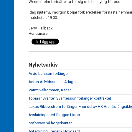
Wennerholm fortsätter ta för sig och blir nyttig för oss.
Idag njuter vi, imorgon börjar förberedelser för nästa hemm
matchstart 19:00.
Jerry Hallbäck
Herrtränare
Nyhetsarkiv
Arvid Larsson förlänger
Anton Arfvidsson till A-laget
Varmt välkommen, Kenan!
Tobias "Svante" Svantesson förlänger kontraktet
Lukas Ribberström förlänger – en del av HK Aranäs långsikti
Avslutning med flaggan i topp
Nyförvärv på högerkanten
Avtackning Frederik Hovgaard