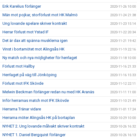
Erik Karelius förlänger
2020-11-26 10:00
Män mot pojkar, storförlust mot HK Malmö
2020-11-24 21:38
Ung lovande spelare skriver kontrakt
2020-11-23 15:14
Herrar förlust mot Ystad IF
2020-11-22 20:34
Det är dax att spänna musklerna igen
2020-11-21 19:42
Vinst i bortamötet mot Alingsås HK
2020-11-19 22:16
Ny match och nya möjligheter för herrlaget
2020-11-18 10:00
Förlust mot Hallby
2020-11-16 21:33
Herrlaget på väg till Jönköping
2020-11-16 15:33
Förlust mot IFK Skövde
2020-11-12 22:11
Melwin Beckman förlänger redan nu med HK Aranäs
2020-11-11 11:00
Inför herrarnas match mot IFK Skövde
2020-11-10 21:49
Herrarna Tränar vidare
2020-11-01 17:24
Herrarna möter Alingsås HK på bortaplan
2020-10-29 10:00
NYHET 2. Ung lovande målvakt skriver kontrakt
2020-10-26 16:32
NYHET 1. Daniel Bergquist förlänger
2020-10-26 16:13