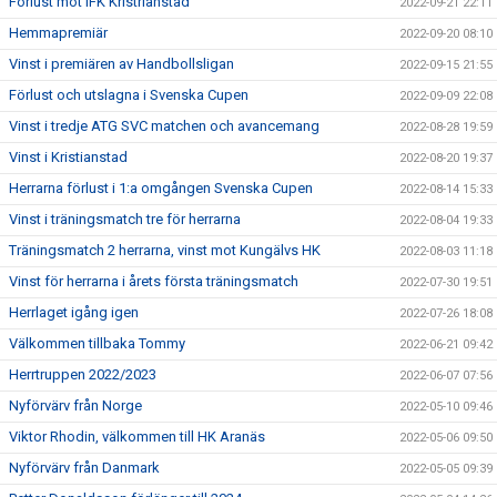
Förlust mot IFK Kristrianstad
2022-09-21 22:11
Hemmapremiär
2022-09-20 08:10
Vinst i premiären av Handbollsligan
2022-09-15 21:55
Förlust och utslagna i Svenska Cupen
2022-09-09 22:08
Vinst i tredje ATG SVC matchen och avancemang
2022-08-28 19:59
Vinst i Kristianstad
2022-08-20 19:37
Herrarna förlust i 1:a omgången Svenska Cupen
2022-08-14 15:33
Vinst i träningsmatch tre för herrarna
2022-08-04 19:33
Träningsmatch 2 herrarna, vinst mot Kungälvs HK
2022-08-03 11:18
Vinst för herrarna i årets första träningsmatch
2022-07-30 19:51
Herrlaget igång igen
2022-07-26 18:08
Välkommen tillbaka Tommy
2022-06-21 09:42
Herrtruppen 2022/2023
2022-06-07 07:56
Nyförvärv från Norge
2022-05-10 09:46
Viktor Rhodin, välkommen till HK Aranäs
2022-05-06 09:50
Nyförvärv från Danmark
2022-05-05 09:39