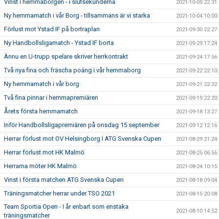
Vinst i hemmaborgen - i slutsekunderna
2021-10-05 22:31
Ny hemmamatch i vår Borg - tillsammans är vi starka
2021-10-04 10:00
Förlust mot Ystad IF på bortraplan
2021-09-30 22:27
Ny Handbollsligamatch - Ystad IF borta
2021-09-29 17:24
Ännu en U-trupp spelare skriver herrkontrakt
2021-09-24 17:56
Två nya fina och fräscha poäng i vår hemmaborg
2021-09-22 22:10
Ny hemmamatch i vår borg
2021-09-21 22:32
Två fina pinnar i hemmapremiären
2021-09-19 22:20
Årets första hemmamatch
2021-09-18 13:27
Inför Handbollsligapremiären på onsdag 15 september
2021-09-12 12:16
Herrar förlust mot OV Helsingborg I ATG Svenska Cupen
2021-08-29 21:24
Herrar förlust mot HK Malmö
2021-08-25 06:56
Herrarna möter HK Malmö
2021-08-24 10:15
Vinst i första matchen ATG Svenska Cupen
2021-08-18 09:04
Träningsmatcher herrar under TSO 2021
2021-08-15 20:08
Team Sportia Open - I år enbart som enstaka
2021-08-10 14:52
träningsmatcher