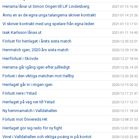
Herrarna lånar ut Simon Ongeri till LIF Lindesberg
2021-01-15 16:00
Ännu en av de egna unga talangerna skriver kontrakt
2021-01-14 21:26
Vi skriver kontrakt med ung spelare från egna leden
2021-01-13 17:51
Isak Karlsson lånas ut
2021-01-11 14:40
Förlust för herrlaget i årets sista match
2020-12-30 22:01
Herrmatch igen, 2020 års sista match
2020-12-29 19:36
Herrförlust i Skövde
2020-12-27 18:54
Herrarna går igång igen efter jullledigt
2020-12-26 14:29
Förlust i den viktiga matchen mot Hallby
2020-12-20 20:32
Herrlaget går in i ringen igen
2020-12-19 20:22
Förlust nere i Ystad
2020-12-17 21:47
Herrlaget på väg ner till Ystad
2020-12-17 12:11
Ny hemmamatch i Valldahallen
2020-12-11 18:54
Förlust mot Önnereds HK
2020-12-08 21:53
Herrlaget gör sig redo för ny fight
2020-12-07 09:00
Vinst i Valldahallen och viktiga poäng in på kontot
2020-12-03 22:40