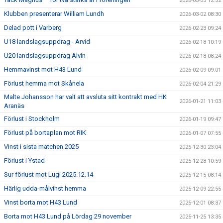
2026-03-03 12:52
Klubben presenterar William Lundh
2026-03-02 08:30
Delad pott i Varberg
2026-02-23 09:24
U18 landslagsuppdrag - Arvid
2026-02-18 10:19
U20 landslagsuppdrag Alvin
2026-02-18 08:24
Hemmavinst mot H43 Lund
2026-02-09 09:01
Förlust hemma mot Skånela
2026-02-04 21:29
Malte Johansson har valt att avsluta sitt kontrakt med HK
2026-01-21 11:03
Aranäs
Förlust i Stockholm
2026-01-19 09:47
Förlust på bortaplan mot RIK
2026-01-07 07:55
Vinst i sista matchen 2025
2025-12-30 23:04
Förlust i Ystad
2025-12-28 10:59
Sur förlust mot Lugi 2025.12.14
2025-12-15 08:14
Härlig udda-målvinst hemma
2025-12-09 22:55
Vinst borta mot H43 Lund
2025-12-01 08:37
Borta mot H43 Lund på Lördag 29 november
2025-11-25 13:35