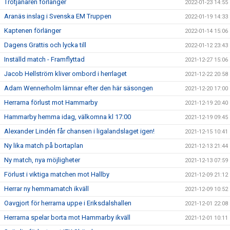
Trotjänaren förlänger
2022-01-23 14:55
Aranäs inslag i Svenska EM Truppen
2022-01-19 14:33
Kaptenen förlänger
2022-01-14 15:06
Dagens Grattis och lycka till
2022-01-12 23:43
Inställd match - Framflyttad
2021-12-27 15:06
Jacob Hellström kliver ombord i herrlaget
2021-12-22 20:58
Adam Wennerholm lämnar efter den här säsongen
2021-12-20 17:00
Herrarna förlust mot Hammarby
2021-12-19 20:40
Hammarby hemma idag, välkomna kl 17:00
2021-12-19 09:45
Alexander Lindén får chansen i ligalandslaget igen!
2021-12-15 10:41
Ny lika match på bortaplan
2021-12-13 21:44
Ny match, nya möjligheter
2021-12-13 07:59
Förlust i viktiga matchen mot Hallby
2021-12-09 21:12
Herrar ny hemmamatch ikväll
2021-12-09 10:52
Oavgjort för herrarna uppe i Eriksdalshallen
2021-12-01 22:08
Herrarna spelar borta mot Hammarby ikväll
2021-12-01 10:11