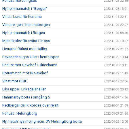
Förlust mot Alingsås
2022-11-25 22:18
Ny hemmamatch i "Borgen"
2022-11-23 13:21
Vinst i Lund för herrarna
2022-11-15 22:11
Vinnare igen i hemmaborgen
2022-11-09 22:07
Ny hemmamatch i Borgen
2022-11-08 08:50
Malmö blev för svåra för oss
2022-11-06 18:57
Herrarna förlust mot Hallby
2022-10-27 21:37
Revanschsugna killar i herrtruppen
2022-10-26 13:14
Förlust mot Sävehof i Ulricehamn
2022-10-23 18:11
Bortamatch mot IK Sävehof
2022-10-22 11:43
Vinst mot GUIF
2022-10-19 22:06
Lika uppe i Eriksdalshallen
2022-10-08 20:12
Hammarby borta i omgång 5
2022-10-07 14:56
Redbergslids IK kördes över rejält
2022-10-04 21:59
Förlust i Helsingborg
2022-09-27 21:35
Ny match nya möjligheter, OV Helsingborg borta
2022-09-26 12:00