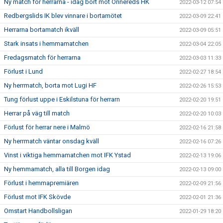
Ny match för herrarna - idag bort mot Önnereds HK
2022-03-12 07:54
Redbergslids IK blev vinnare i bortamötet
2022-03-09 22:41
Herrarna bortamatch ikväll
2022-03-09 05:51
Stark insats i hemmamatchen
2022-03-04 22:05
Fredagsmatch för herrarna
2022-03-03 11:33
Förlust i Lund
2022-02-27 18:54
Ny herrmatch, borta mot Lugi HF
2022-02-26 15:53
Tung förlust uppe i Eskilstuna för herrarn
2022-02-20 19:51
Herrar på väg till match
2022-02-20 10:03
Förlust för herrar nere i Malmö
2022-02-16 21:58
Ny herrmatch väntar onsdag kväll
2022-02-16 07:26
Vinst i viktiga hemmamatchen mot IFK Ystad
2022-02-13 19:06
Ny hemmamatch, alla till Borgen idag
2022-02-13 09:00
Förlust i hemmapremiären
2022-02-09 21:56
Förlust mot IFK Skövde
2022-02-01 21:36
Omstart Handbollsligan
2022-01-29 18:20