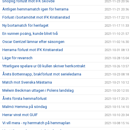
Snöplig förlust mot IFK Skövde
2021-11-23 20:56
Äntligen hemmamatch igen för herrarna
2021-11-21 20:36
Förlust i bortamötet mot IFK Kristianstad
2021-11-17 22:15
Ny bortamatch för herrlaget
2021-11-17 11:33
En vunnen poäng, kunde blivit två
2021-11-10 21:57
Oscar Gentzel lämnar efter säsongen
2021-11-02 16:30
Herrarna förlust mot IFK Kristianstad
2021-10-31 08:13
Läge för revansch
2021-10-28 15:04
Ytterligare spelare ur 03 kullen skriver herrkontrakt
2021-10-26 13:57
Årets Bottennapp, brakförlust mot serieledarna
2021-10-23 08:18
Match mot Svenska Mästarna
2021-10-21 10:12
Melwin Beckman uttagen i Polens landslag
2021-10-20 12:55
Årets första hemmaförlust
2021-10-17 20:21
Malmö Hemma på söndag
2021-10-15 14:10
Herrar vinst mot GUIF
2021-10-10 20:34
Vi vill mera - ny herrmatch på hemmaplan
2021-10-08 15:16