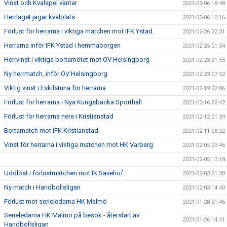
Vinst och Kvalspel väntar
2021-03-06 18:48
Herrlaget jagar kvalplats
2021-03-06 10:16
Förlust för herrarna i viktiga matchen mot IFK Ystad
2021-02-26 22:31
Herrarna inför IFK Ystad i hemmaborgen
2021-02-25 21:34
Herrvinst i viktiga bortamötet mot OV Helsingborg
2021-02-23 21:55
Ny herrmatch, inför OV Helsingborg
2021-02-23 07:52
Viktig vinst i Eskilstuna för herrarna
2021-02-19 22:06
Förlust för herrarna i Nya Kungsbacka Sporthall
2021-02-16 22:42
Förlust för herrarna nere i Kristianstad
2021-02-12 21:39
Bortamatch mot IFK Kristianstad
2021-02-11 08:22
Vinst för herrarna i viktiga matchen mot HK Varberg
2021-02-05 23:46
2021-02-05 13:18
Uddlöst i förlustmatchen mot IK Sävehof
2021-02-03 21:30
Ny match i Handbollsligan
2021-02-03 14:40
Förlust mot serieledarna HK Malmö
2021-01-28 21:46
Serieledarna HK Malmö på besök - återstart av
2021-01-26 14:41
Handbollsligan