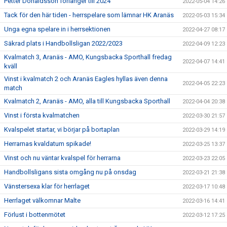
Petter Donaldsson förlänger till 2024
2022-05-04 14:26
Tack för den här tiden - herrspelare som lämnar HK Aranäs
2022-05-03 15:34
Unga egna spelare in i herrsektionen
2022-04-27 08:17
Säkrad plats i Handbollsligan 2022/2023
2022-04-09 12:23
Kvalmatch 3, Aranäs - AMO, Kungsbacka Sporthall fredag
2022-04-07 14:41
kväll
Vinst i kvalmatch 2 och Aranäs Eagles hyllas även denna
2022-04-05 22:23
match
Kvalmatch 2, Aranäs - AMO, alla till Kungsbacka Sporthall
2022-04-04 20:38
Vinst i första kvalmatchen
2022-03-30 21:57
Kvalspelet startar, vi börjar på bortaplan
2022-03-29 14:19
Herrarnas kvaldatum spikade!
2022-03-25 13:37
Vinst och nu väntar kvalspel för herrarna
2022-03-23 22:05
Handbollsligans sista omgång nu på onsdag
2022-03-21 21:38
Vänstersexa klar för herrlaget
2022-03-17 10:48
Herrlaget välkomnar Malte
2022-03-16 14:41
Förlust i bottenmötet
2022-03-12 17:25