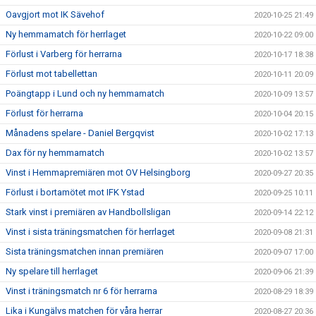
Oavgjort mot IK Sävehof
2020-10-25 21:49
Ny hemmamatch för herrlaget
2020-10-22 09:00
Förlust i Varberg för herrarna
2020-10-17 18:38
Förlust mot tabellettan
2020-10-11 20:09
Poängtapp i Lund och ny hemmamatch
2020-10-09 13:57
Förlust för herrarna
2020-10-04 20:15
Månadens spelare - Daniel Bergqvist
2020-10-02 17:13
Dax för ny hemmamatch
2020-10-02 13:57
Vinst i Hemmapremiären mot OV Helsingborg
2020-09-27 20:35
Förlust i bortamötet mot IFK Ystad
2020-09-25 10:11
Stark vinst i premiären av Handbollsligan
2020-09-14 22:12
Vinst i sista träningsmatchen för herrlaget
2020-09-08 21:31
Sista träningsmatchen innan premiären
2020-09-07 17:00
Ny spelare till herrlaget
2020-09-06 21:39
Vinst i träningsmatch nr 6 för herrarna
2020-08-29 18:39
Lika i Kungälvs matchen för våra herrar
2020-08-27 20:36