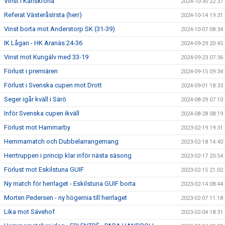
Vinst i Karlskrona
2024-10-30 22:37
Referat VästeråsIrsta (herr)
2024-10-14 19:31
Vinst borta mot Anderstorp SK (31-39)
2024-10-07 08:34
IK Lågan - HK Aranäs 24-36
2024-09-29 20:45
Vinst mot Kungälv med 33-19
2024-09-23 07:36
Förlust i premiären
2024-09-15 09:34
Förlust i Svenska cupen mot Drott
2024-09-01 18:33
Seger igår kväll i Särö
2024-08-29 07:10
Inför Svenska cupen ikväll
2024-08-28 08:19
Förlust mot Hammarby
2023-02-19 19:31
Hemmamatch och Dubbelarrangemang
2023-02-18 14:40
Herrtruppen i princip klar inför nästa säsong
2023-02-17 20:54
Förlust mot Eskilstuna GUIF
2023-02-15 21:02
Ny match för herrlaget - Eskilstuna GUIF borta
2023-02-14 08:44
Morten Pedersen - ny högernia till herrlaget
2023-02-07 11:18
Lika mot Sävehof
2023-02-04 18:31