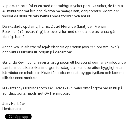
Vi plockar trots fölusten med oss väldigt mycket positiva saker, de första
40 minuterna var bra och skarpa på många sätt, där jobbar vi vidare och
vässar de sista 20 minuterna i både försvar och anfall.
De skadade spelarna, främst David Florander(knät) och Melwin
Beckman(hjärnskakning) behöver vi ha med oss och deras rehab går
stadigt framåt.
Johan Wallin arbetar på rejält efter sin operation (avsliten bröstmuskel)
och väntas tillbaka till början på december.
Gällande Kevin Johansson är prognosen ett korsband som är av, inledande
samtal med läkare sker imorgon torsdag och sen operation hyggligt snart,
här väntar en rehab och Kevin får jobba med att bygga fysiken och komma
tillbaka ännu starkare.
Nu väntar nya träningar och sen Svenska Cupens omgång tre redan nu på
söndag, bortamatch mot OV Helsingborg.
Jerry Hallbäck
Herrtränare