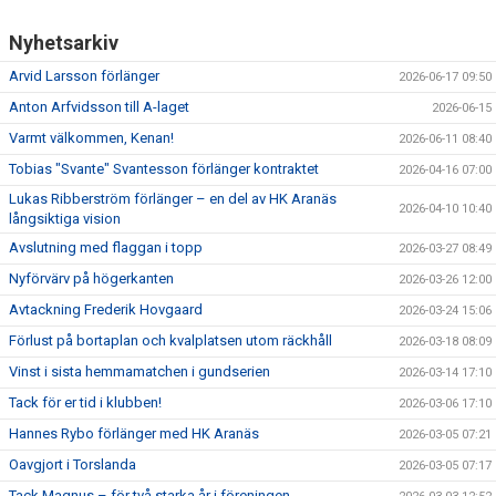
Nyhetsarkiv
Arvid Larsson förlänger
2026-06-17 09:50
Anton Arfvidsson till A-laget
2026-06-15
Varmt välkommen, Kenan!
2026-06-11 08:40
Tobias "Svante" Svantesson förlänger kontraktet
2026-04-16 07:00
Lukas Ribberström förlänger – en del av HK Aranäs
2026-04-10 10:40
långsiktiga vision
Avslutning med flaggan i topp
2026-03-27 08:49
Nyförvärv på högerkanten
2026-03-26 12:00
Avtackning Frederik Hovgaard
2026-03-24 15:06
Förlust på bortaplan och kvalplatsen utom räckhåll
2026-03-18 08:09
Vinst i sista hemmamatchen i gundserien
2026-03-14 17:10
Tack för er tid i klubben!
2026-03-06 17:10
Hannes Rybo förlänger med HK Aranäs
2026-03-05 07:21
Oavgjort i Torslanda
2026-03-05 07:17
Tack Magnus – för två starka år i föreningen