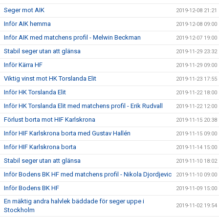
Seger mot AIK
2019-12-08 21:21
Inför AIK hemma
2019-12-08 09:00
Inför AIK med matchens profil - Melwin Beckman
2019-12-07 19:00
Stabil seger utan att glänsa
2019-11-29 23:32
Inför Kärra HF
2019-11-29 09:00
Viktig vinst mot HK Torslanda Elit
2019-11-23 17:55
Inför HK Torslanda Elit
2019-11-22 18:00
Inför HK Torslanda Elit med matchens profil - Erik Rudvall
2019-11-22 12:00
Förlust borta mot HIF Karlskrona
2019-11-15 20:38
Inför HIF Karlskrona borta med Gustav Hallén
2019-11-15 09:00
Inför HIF Karlskrona borta
2019-11-14 15:00
Stabil seger utan att glänsa
2019-11-10 18:02
Inför Bodens BK HF med matchens profil - Nikola Djordjevic
2019-11-10 09:00
Inför Bodens BK HF
2019-11-09 15:00
En mäktig andra halvlek bäddade för seger uppe i
2019-11-02 19:54
Stockholm