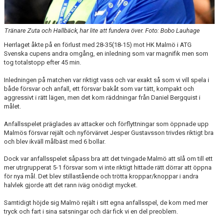
Tränare Zuta och Hallbäck, har lite att fundera över. Foto: Bobo Lauhage
Herrlaget åkte på en förlust med 28-35(18-15) mot HK Malmö i ATG
Svenska cupens andra omgång, en inledning som var magnifik men som
tog totalstopp efter 45 min.
Inledningen på matchen var riktigt vass och var exakt så som vi vill spela i
både försvar och anfall, ett försvar bakåt som var tätt, kompakt och
aggressivt i rätt lägen, men det kom räddningar från Daniel Bergquist i
målet.
Anfallsspelet präglades av attacker och förflyttningar som öppnade upp
Malmös försvar rejält och nyförvärvet Jesper Gustavsson trivdes riktigt bra
och blev ikväll målbäst med 6 bollar.
Dock var anfallsspelet såpass bra att det tvingade Malmö att slå om till ett
mer utrgrupperat 5-1 försvar som vi inte riktigt hittade rätt dörrar att öppna
för nya mål. Det blev stillastående och trötta kroppar/knoppar i andra
halvlek gjorde att det rann iväg onödigt mycket.
Samtidigt höjde sig Malmö rejält i sitt egna anfallsspel, de kom med mer
tryck och fart i sina satsningar och där fick vi en del preoblem.