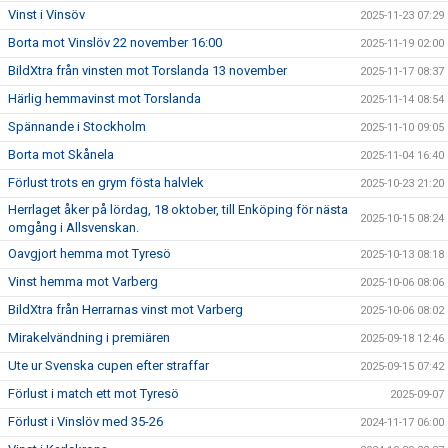
Vinst i Vinsöv
2025-11-23 07:29
Borta mot Vinslöv 22 november 16:00
2025-11-19 02:00
BildXtra från vinsten mot Torslanda 13 november
2025-11-17 08:37
Härlig hemmavinst mot Torslanda
2025-11-14 08:54
Spännande i Stockholm
2025-11-10 09:05
Borta mot Skånela
2025-11-04 16:40
Förlust trots en grym fösta halvlek
2025-10-23 21:20
Herrlaget åker på lördag, 18 oktober, till Enköping för nästa
2025-10-15 08:24
omgång i Allsvenskan.
Oavgjort hemma mot Tyresö
2025-10-13 08:18
Vinst hemma mot Varberg
2025-10-06 08:06
BildXtra från Herrarnas vinst mot Varberg
2025-10-06 08:02
Mirakelvändning i premiären
2025-09-18 12:46
Ute ur Svenska cupen efter straffar
2025-09-15 07:42
Förlust i match ett mot Tyresö
2025-09-07
Förlust i Vinslöv med 35-26
2024-11-17 06:00