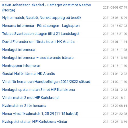
Kevin Johansson skadad - Herrlaget vinst mot Naerbö
2021-08-09 07:49
(Norge)
Ny herrmatch, Naerbö, Norskt topplag på besök
2021-08-05 15:09
Herrarna informerar - Försäsongen - Lagkapten
2021-06-18 07:03
Tobias Svantesson uttagen till U 21 Landslaget
2021-06-15 21:00
David Florander om första tiden i HK Aranäs
2021-06-01 11:44
Herrlaget informerar
2021-05-18 11:28
Herrlaget informerar – assisterande tränare
2021-04-15 13:55
Herrtruppen informerar
2021-04-13 11:40
Gustaf Hallén lämnar HK Aranäs
2021-04-04 12:22
Vinst för herrar och Handbollsligan 2021/2022 säkrad
2021-04-02 11:40
Herrlaget spelar match 3 mot HIF Karlskrona
2021-03-31 12:43
Vinst i match 2 mot HIF Karlskrona!
2021-03-27 18:21
Kvalmatch nr 2 för herrarna
2021-03-27 08:14
Herrar vinst i kvalmatch 1, 25-29 (11-15 halvtid)
2021-03-24 22:28
Kvalspelet startar, HIF Karlskrona väntar
2021-03-23 13:59