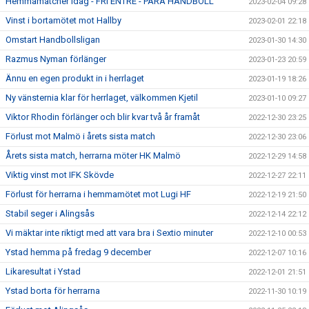
Hemmamatcher idag - FRI ENTRÈ - PARA HANDBOLL
2023-02-04 09:28
Vinst i bortamötet mot Hallby
2023-02-01 22:18
Omstart Handbollsligan
2023-01-30 14:30
Razmus Nyman förlänger
2023-01-23 20:59
Ännu en egen produkt in i herrlaget
2023-01-19 18:26
Ny vänsternia klar för herrlaget, välkommen Kjetil
2023-01-10 09:27
Viktor Rhodin förlänger och blir kvar två år framåt
2022-12-30 23:25
Förlust mot Malmö i årets sista match
2022-12-30 23:06
Årets sista match, herrarna möter HK Malmö
2022-12-29 14:58
Viktig vinst mot IFK Skövde
2022-12-27 22:11
Förlust för herrarna i hemmamötet mot Lugi HF
2022-12-19 21:50
Stabil seger i Alingsås
2022-12-14 22:12
Vi mäktar inte riktigt med att vara bra i Sextio minuter
2022-12-10 00:53
Ystad hemma på fredag 9 december
2022-12-07 10:16
Likaresultat i Ystad
2022-12-01 21:51
Ystad borta för herrarna
2022-11-30 10:19