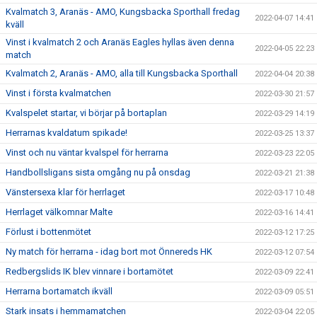
Kvalmatch 3, Aranäs - AMO, Kungsbacka Sporthall fredag
2022-04-07 14:41
kväll
Vinst i kvalmatch 2 och Aranäs Eagles hyllas även denna
2022-04-05 22:23
match
Kvalmatch 2, Aranäs - AMO, alla till Kungsbacka Sporthall
2022-04-04 20:38
Vinst i första kvalmatchen
2022-03-30 21:57
Kvalspelet startar, vi börjar på bortaplan
2022-03-29 14:19
Herrarnas kvaldatum spikade!
2022-03-25 13:37
Vinst och nu väntar kvalspel för herrarna
2022-03-23 22:05
Handbollsligans sista omgång nu på onsdag
2022-03-21 21:38
Vänstersexa klar för herrlaget
2022-03-17 10:48
Herrlaget välkomnar Malte
2022-03-16 14:41
Förlust i bottenmötet
2022-03-12 17:25
Ny match för herrarna - idag bort mot Önnereds HK
2022-03-12 07:54
Redbergslids IK blev vinnare i bortamötet
2022-03-09 22:41
Herrarna bortamatch ikväll
2022-03-09 05:51
Stark insats i hemmamatchen
2022-03-04 22:05