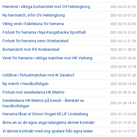
Herrvinst i viktiga bortamötet mot OV Helsingborg
2021-02-23 21:55
Ny herrmatch, inför OV Helsingborg
2021-02-23 07:52
Viktig vinst i Eskilstuna för herrarna
2021-02-19 22:06
Förlust för herrarna i Nya Kungsbacka Sporthall
2021-02-16 22:42
Förlust för herrarna nere i Kristianstad
2021-02-12 21:39
Bortamatch mot IFK Kristianstad
2021-02-11 08:22
Vinst för herrarna i viktiga matchen mot HK Varberg
2021-02-05 23:46
2021-02-05 13:18
Uddlöst i förlustmatchen mot IK Sävehof
2021-02-03 21:30
Ny match i Handbollsligan
2021-02-03 14:40
Förlust mot serieledarna HK Malmö
2021-01-28 21:46
Serieledarna HK Malmö på besök - återstart av
2021-01-26 14:41
Handbollsligan
Herrarna lånar ut Simon Ongeri till LIF Lindesberg
2021-01-15 16:00
Ännu en av de egna unga talangerna skriver kontrakt
2021-01-14 21:26
Vi skriver kontrakt med ung spelare från egna leden
2021-01-13 17:51