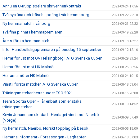
Ännu en U-trupp spelare skriver herrkontrakt
2021-09-24 17:56
Två nya fina och fräscha poäng i vår hemmaborg
2021-09-22 22:10
Ny hemmamatch i vår borg
2021-09-21 22:32
Två fina pinnar i hemmapremiären
2021-09-19 22:20
Årets första hemmamatch
2021-09-18 13:27
Inför Handbollsligapremiären på onsdag 15 september
2021-09-12 12:16
Herrar förlust mot OV Helsingborg I ATG Svenska Cupen
2021-08-29 21:24
Herrar förlust mot HK Malmö
2021-08-25 06:56
Herrarna möter HK Malmö
2021-08-24 10:15
Vinst i första matchen ATG Svenska Cupen
2021-08-18 09:04
Träningsmatcher herrar under TSO 2021
2021-08-15 20:08
Team Sportia Open - I år enbart som enstaka
2021-08-10 14:52
träningsmatcher
Kevin Johansson skadad - Herrlaget vinst mot Naerbö
2021-08-09 07:49
(Norge)
Ny herrmatch, Naerbö, Norskt topplag på besök
2021-08-05 15:09
Herrarna informerar - Försäsongen - Lagkapten
2021-06-18 07:03