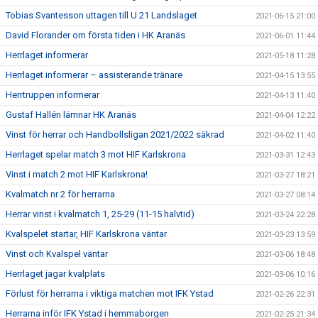
Tobias Svantesson uttagen till U 21 Landslaget
2021-06-15 21:00
David Florander om första tiden i HK Aranäs
2021-06-01 11:44
Herrlaget informerar
2021-05-18 11:28
Herrlaget informerar – assisterande tränare
2021-04-15 13:55
Herrtruppen informerar
2021-04-13 11:40
Gustaf Hallén lämnar HK Aranäs
2021-04-04 12:22
Vinst för herrar och Handbollsligan 2021/2022 säkrad
2021-04-02 11:40
Herrlaget spelar match 3 mot HIF Karlskrona
2021-03-31 12:43
Vinst i match 2 mot HIF Karlskrona!
2021-03-27 18:21
Kvalmatch nr 2 för herrarna
2021-03-27 08:14
Herrar vinst i kvalmatch 1, 25-29 (11-15 halvtid)
2021-03-24 22:28
Kvalspelet startar, HIF Karlskrona väntar
2021-03-23 13:59
Vinst och Kvalspel väntar
2021-03-06 18:48
Herrlaget jagar kvalplats
2021-03-06 10:16
Förlust för herrarna i viktiga matchen mot IFK Ystad
2021-02-26 22:31
Herrarna inför IFK Ystad i hemmaborgen
2021-02-25 21:34