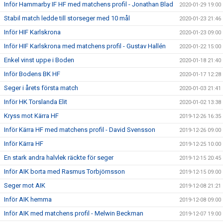
Inför Hammarby IF HF med matchens profil - Jonathan Blad
2020-01-29 19:00
Stabil match ledde till storseger med 10 mål
2020-01-23 21:46
Inför HIF Karlskrona
2020-01-23 09:00
Inför HIF Karlskrona med matchens profil - Gustav Hallén
2020-01-22 15:00
Enkel vinst uppe i Boden
2020-01-18 21:40
Inför Bodens BK HF
2020-01-17 12:28
Seger i årets första match
2020-01-03 21:41
Inför HK Torslanda Elit
2020-01-02 13:38
Kryss mot Kärra HF
2019-12-26 16:35
Inför Kärra HF med matchens profil - David Svensson
2019-12-26 09:00
Inför Kärra HF
2019-12-25 10:00
En stark andra halvlek räckte för seger
2019-12-15 20:45
Inför AIK borta med Rasmus Torbjörnsson
2019-12-15 09:00
Seger mot AIK
2019-12-08 21:21
Inför AIK hemma
2019-12-08 09:00
Inför AIK med matchens profil - Melwin Beckman
2019-12-07 19:00