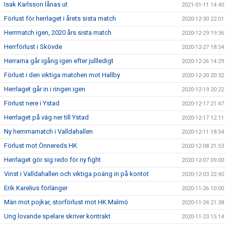
Isak Karlsson lånas ut
2021-01-11 14:40
Förlust för herrlaget i årets sista match
2020-12-30 22:01
Herrmatch igen, 2020 års sista match
2020-12-29 19:36
Herrförlust i Skövde
2020-12-27 18:54
Herrarna går igång igen efter jullledigt
2020-12-26 14:29
Förlust i den viktiga matchen mot Hallby
2020-12-20 20:32
Herrlaget går in i ringen igen
2020-12-19 20:22
Förlust nere i Ystad
2020-12-17 21:47
Herrlaget på väg ner till Ystad
2020-12-17 12:11
Ny hemmamatch i Valldahallen
2020-12-11 18:54
Förlust mot Önnereds HK
2020-12-08 21:53
Herrlaget gör sig redo för ny fight
2020-12-07 09:00
Vinst i Valldahallen och viktiga poäng in på kontot
2020-12-03 22:40
Erik Karelius förlänger
2020-11-26 10:00
Män mot pojkar, storförlust mot HK Malmö
2020-11-24 21:38
Ung lovande spelare skriver kontrakt
2020-11-23 15:14