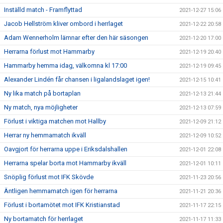
Inställd match - Framflyttad
2021-12-27 15:06
Jacob Hellström kliver ombord i herrlaget
2021-12-22 20:58
Adam Wennerholm lämnar efter den här säsongen
2021-12-20 17:00
Herrarna förlust mot Hammarby
2021-12-19 20:40
Hammarby hemma idag, välkomna kl 17:00
2021-12-19 09:45
Alexander Lindén får chansen i ligalandslaget igen!
2021-12-15 10:41
Ny lika match på bortaplan
2021-12-13 21:44
Ny match, nya möjligheter
2021-12-13 07:59
Förlust i viktiga matchen mot Hallby
2021-12-09 21:12
Herrar ny hemmamatch ikväll
2021-12-09 10:52
Oavgjort för herrarna uppe i Eriksdalshallen
2021-12-01 22:08
Herrarna spelar borta mot Hammarby ikväll
2021-12-01 10:11
Snöplig förlust mot IFK Skövde
2021-11-23 20:56
Äntligen hemmamatch igen för herrarna
2021-11-21 20:36
Förlust i bortamötet mot IFK Kristianstad
2021-11-17 22:15
Ny bortamatch för herrlaget
2021-11-17 11:33