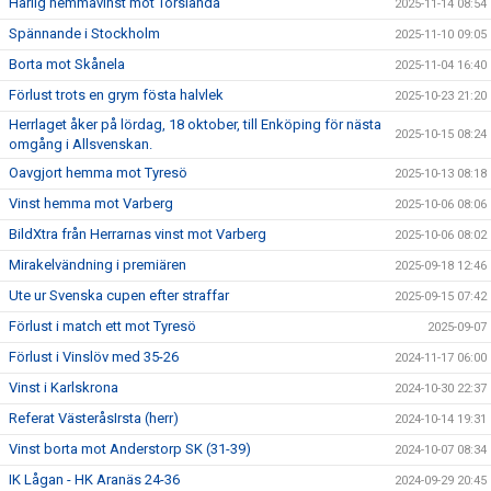
Härlig hemmavinst mot Torslanda
2025-11-14 08:54
Spännande i Stockholm
2025-11-10 09:05
Borta mot Skånela
2025-11-04 16:40
Förlust trots en grym fösta halvlek
2025-10-23 21:20
Herrlaget åker på lördag, 18 oktober, till Enköping för nästa
2025-10-15 08:24
omgång i Allsvenskan.
Oavgjort hemma mot Tyresö
2025-10-13 08:18
Vinst hemma mot Varberg
2025-10-06 08:06
BildXtra från Herrarnas vinst mot Varberg
2025-10-06 08:02
Mirakelvändning i premiären
2025-09-18 12:46
Ute ur Svenska cupen efter straffar
2025-09-15 07:42
Förlust i match ett mot Tyresö
2025-09-07
Förlust i Vinslöv med 35-26
2024-11-17 06:00
Vinst i Karlskrona
2024-10-30 22:37
Referat VästeråsIrsta (herr)
2024-10-14 19:31
Vinst borta mot Anderstorp SK (31-39)
2024-10-07 08:34
IK Lågan - HK Aranäs 24-36
2024-09-29 20:45