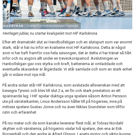
Herrlaget jublar, nu startar kvalspelet mot HIF Karlskrona
Efter ett dramatiskt slut av Handbollsligan och en slutspurt som var enormt
stark, står vi här nu inför en kvalserie mot HIF Karlskrona. Detta är något
som vi har haft framför oss hela säsongen, det är detta vi har tränat så hårt
inför och nu avgörs allt under en treveckorsperiod. Avslutningen av
Hanbollsligan gav oss styrka och kraft, batterierna är omladdade och
eventuella skavanker är åtgärdade. Vi står samlade och som en stark enhet
går vi vidare mot nya mål.
På andra sidan står HIF Karlskrona, som avslutade allsvenskan med att
besegra Tyresö och blev till slut 2:a, en fin och stark prestation av ett
spännande lag. I HIF spelar duktiga unga spelare såsom Anton Persson
ute på vänsterkanten, Linus Andersson håller till på högersex, inne på
mittsex spelare Gustav Jönne och nu även Niklas Grundsten som tillför
rutin och erfarenhet.
På nio meter och de som kanske levererar flest mål, är Tobias Nordahl
skytten och vänsternia, på högernio växlar två spelare, den ena är Erik
Borgenhäll och den andre är Afred Olsson. Lagets motor och viktig kugge