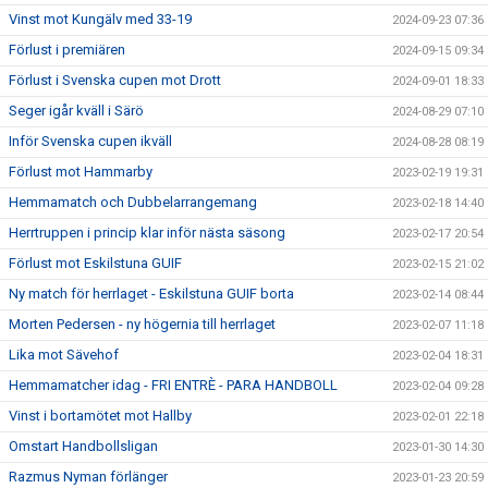
Vinst mot Kungälv med 33-19
2024-09-23 07:36
Förlust i premiären
2024-09-15 09:34
Förlust i Svenska cupen mot Drott
2024-09-01 18:33
Seger igår kväll i Särö
2024-08-29 07:10
Inför Svenska cupen ikväll
2024-08-28 08:19
Förlust mot Hammarby
2023-02-19 19:31
Hemmamatch och Dubbelarrangemang
2023-02-18 14:40
Herrtruppen i princip klar inför nästa säsong
2023-02-17 20:54
Förlust mot Eskilstuna GUIF
2023-02-15 21:02
Ny match för herrlaget - Eskilstuna GUIF borta
2023-02-14 08:44
Morten Pedersen - ny högernia till herrlaget
2023-02-07 11:18
Lika mot Sävehof
2023-02-04 18:31
Hemmamatcher idag - FRI ENTRÈ - PARA HANDBOLL
2023-02-04 09:28
Vinst i bortamötet mot Hallby
2023-02-01 22:18
Omstart Handbollsligan
2023-01-30 14:30
Razmus Nyman förlänger
2023-01-23 20:59