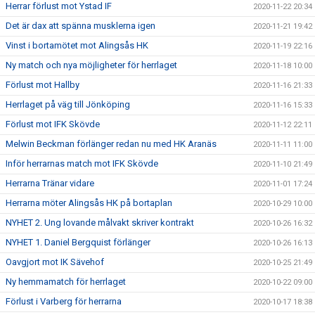
Herrar förlust mot Ystad IF
2020-11-22 20:34
Det är dax att spänna musklerna igen
2020-11-21 19:42
Vinst i bortamötet mot Alingsås HK
2020-11-19 22:16
Ny match och nya möjligheter för herrlaget
2020-11-18 10:00
Förlust mot Hallby
2020-11-16 21:33
Herrlaget på väg till Jönköping
2020-11-16 15:33
Förlust mot IFK Skövde
2020-11-12 22:11
Melwin Beckman förlänger redan nu med HK Aranäs
2020-11-11 11:00
Inför herrarnas match mot IFK Skövde
2020-11-10 21:49
Herrarna Tränar vidare
2020-11-01 17:24
Herrarna möter Alingsås HK på bortaplan
2020-10-29 10:00
NYHET 2. Ung lovande målvakt skriver kontrakt
2020-10-26 16:32
NYHET 1. Daniel Bergquist förlänger
2020-10-26 16:13
Oavgjort mot IK Sävehof
2020-10-25 21:49
Ny hemmamatch för herrlaget
2020-10-22 09:00
Förlust i Varberg för herrarna
2020-10-17 18:38