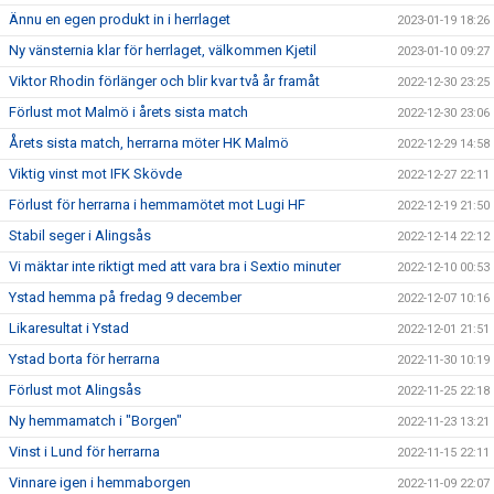
Ännu en egen produkt in i herrlaget
2023-01-19 18:26
Ny vänsternia klar för herrlaget, välkommen Kjetil
2023-01-10 09:27
Viktor Rhodin förlänger och blir kvar två år framåt
2022-12-30 23:25
Förlust mot Malmö i årets sista match
2022-12-30 23:06
Årets sista match, herrarna möter HK Malmö
2022-12-29 14:58
Viktig vinst mot IFK Skövde
2022-12-27 22:11
Förlust för herrarna i hemmamötet mot Lugi HF
2022-12-19 21:50
Stabil seger i Alingsås
2022-12-14 22:12
Vi mäktar inte riktigt med att vara bra i Sextio minuter
2022-12-10 00:53
Ystad hemma på fredag 9 december
2022-12-07 10:16
Likaresultat i Ystad
2022-12-01 21:51
Ystad borta för herrarna
2022-11-30 10:19
Förlust mot Alingsås
2022-11-25 22:18
Ny hemmamatch i "Borgen"
2022-11-23 13:21
Vinst i Lund för herrarna
2022-11-15 22:11
Vinnare igen i hemmaborgen
2022-11-09 22:07