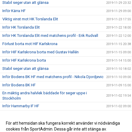
Stabil seger utan att glänsa
2019-11-29 23:32
Inför Kärra HF
2019-11-29 09:00
Viktig vinst mot HK Torslanda Elit
2019-11-23 17:55
Inför HK Torslanda Elit
2019-11-22 18:00
Inför HK Torslanda Elit med matchens profil - Erik Rudvall
2019-11-22 12:00
Förlust borta mot HIF Karlskrona
2019-11-15 20:38
Inför HIF Karlskrona borta med Gustav Hallén
2019-11-15 09:00
Inför HIF Karlskrona borta
2019-11-14 15:00
Stabil seger utan att glänsa
2019-11-10 18:02
Inför Bodens BK HF med matchens profil - Nikola Djordjevic
2019-11-10 09:00
Inför Bodens BK HF
2019-11-09 15:00
En mäktig andra halvlek bäddade för seger uppe i
2019-11-02 19:54
Stockholm
Inför Hammarby IF HF
2019-11-02 09:00
Inför Hammarby IF HF borta med Jonathan Blad
2019-11-01 14:28
Inför Rimbo HK med matchens profil - Daniel Bergqvist
För att hemsidan ska fungera korrekt använder vi nödvändiga
2019-10-17 11:40
cookies från SportAdmin. Dessa går inte att stänga av.
Kryss mot Skånela
2019-10-16 14:37