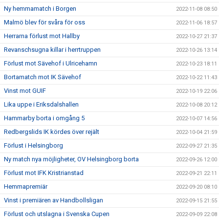
Ny hemmamatch i Borgen
2022-11-08 08:50
Malmö blev för svåra för oss
2022-11-06 18:57
Herrarna förlust mot Hallby
2022-10-27 21:37
Revanschsugna killar i herrtruppen
2022-10-26 13:14
Förlust mot Sävehof i Ulricehamn
2022-10-23 18:11
Bortamatch mot IK Sävehof
2022-10-22 11:43
Vinst mot GUIF
2022-10-19 22:06
Lika uppe i Eriksdalshallen
2022-10-08 20:12
Hammarby borta i omgång 5
2022-10-07 14:56
Redbergslids IK kördes över rejält
2022-10-04 21:59
Förlust i Helsingborg
2022-09-27 21:35
Ny match nya möjligheter, OV Helsingborg borta
2022-09-26 12:00
Förlust mot IFK Kristrianstad
2022-09-21 22:11
Hemmapremiär
2022-09-20 08:10
Vinst i premiären av Handbollsligan
2022-09-15 21:55
Förlust och utslagna i Svenska Cupen
2022-09-09 22:08