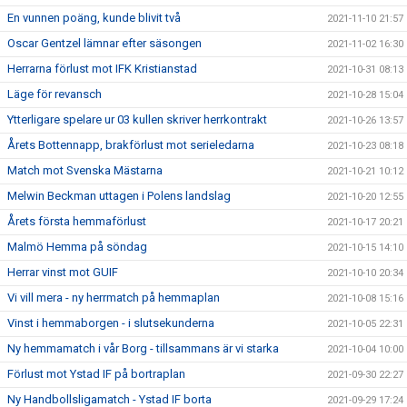
En vunnen poäng, kunde blivit två
2021-11-10 21:57
Oscar Gentzel lämnar efter säsongen
2021-11-02 16:30
Herrarna förlust mot IFK Kristianstad
2021-10-31 08:13
Läge för revansch
2021-10-28 15:04
Ytterligare spelare ur 03 kullen skriver herrkontrakt
2021-10-26 13:57
Årets Bottennapp, brakförlust mot serieledarna
2021-10-23 08:18
Match mot Svenska Mästarna
2021-10-21 10:12
Melwin Beckman uttagen i Polens landslag
2021-10-20 12:55
Årets första hemmaförlust
2021-10-17 20:21
Malmö Hemma på söndag
2021-10-15 14:10
Herrar vinst mot GUIF
2021-10-10 20:34
Vi vill mera - ny herrmatch på hemmaplan
2021-10-08 15:16
Vinst i hemmaborgen - i slutsekunderna
2021-10-05 22:31
Ny hemmamatch i vår Borg - tillsammans är vi starka
2021-10-04 10:00
Förlust mot Ystad IF på bortraplan
2021-09-30 22:27
Ny Handbollsligamatch - Ystad IF borta
2021-09-29 17:24