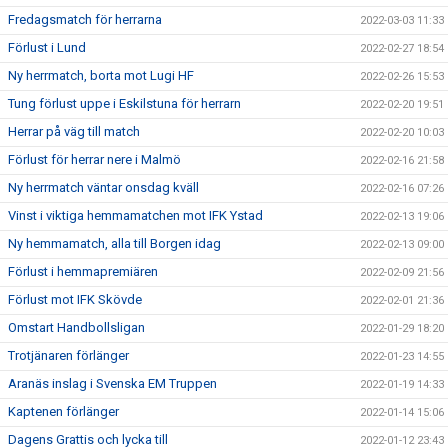
Fredagsmatch för herrarna
2022-03-03 11:33
Förlust i Lund
2022-02-27 18:54
Ny herrmatch, borta mot Lugi HF
2022-02-26 15:53
Tung förlust uppe i Eskilstuna för herrarn
2022-02-20 19:51
Herrar på väg till match
2022-02-20 10:03
Förlust för herrar nere i Malmö
2022-02-16 21:58
Ny herrmatch väntar onsdag kväll
2022-02-16 07:26
Vinst i viktiga hemmamatchen mot IFK Ystad
2022-02-13 19:06
Ny hemmamatch, alla till Borgen idag
2022-02-13 09:00
Förlust i hemmapremiären
2022-02-09 21:56
Förlust mot IFK Skövde
2022-02-01 21:36
Omstart Handbollsligan
2022-01-29 18:20
Trotjänaren förlänger
2022-01-23 14:55
Aranäs inslag i Svenska EM Truppen
2022-01-19 14:33
Kaptenen förlänger
2022-01-14 15:06
Dagens Grattis och lycka till
2022-01-12 23:43