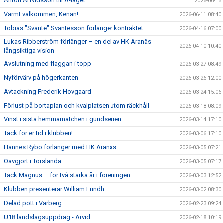
Anton Arfvidsson till A-laget
2026-06-15
Varmt välkommen, Kenan!
2026-06-11 08:40
Tobias "Svante" Svantesson förlänger kontraktet
2026-04-16 07:00
Lukas Ribberström förlänger – en del av HK Aranäs
2026-04-10 10:40
långsiktiga vision
Avslutning med flaggan i topp
2026-03-27 08:49
Nyförvärv på högerkanten
2026-03-26 12:00
Avtackning Frederik Hovgaard
2026-03-24 15:06
Förlust på bortaplan och kvalplatsen utom räckhåll
2026-03-18 08:09
Vinst i sista hemmamatchen i gundserien
2026-03-14 17:10
Tack för er tid i klubben!
2026-03-06 17:10
Hannes Rybo förlänger med HK Aranäs
2026-03-05 07:21
Oavgjort i Torslanda
2026-03-05 07:17
Tack Magnus – för två starka år i föreningen
2026-03-03 12:52
Klubben presenterar William Lundh
2026-03-02 08:30
Delad pott i Varberg
2026-02-23 09:24
U18 landslagsuppdrag - Arvid
2026-02-18 10:19