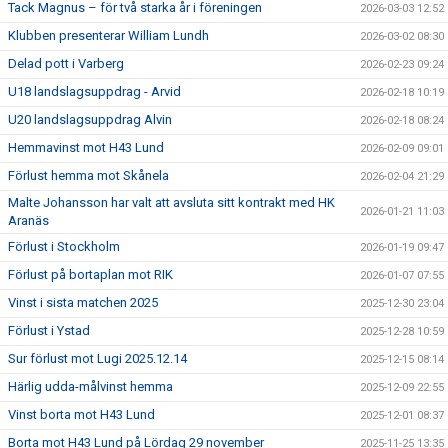
Tack Magnus – för två starka år i föreningen
2026-03-03 12:52
Klubben presenterar William Lundh
2026-03-02 08:30
Delad pott i Varberg
2026-02-23 09:24
U18 landslagsuppdrag - Arvid
2026-02-18 10:19
U20 landslagsuppdrag Alvin
2026-02-18 08:24
Hemmavinst mot H43 Lund
2026-02-09 09:01
Förlust hemma mot Skånela
2026-02-04 21:29
Malte Johansson har valt att avsluta sitt kontrakt med HK
2026-01-21 11:03
Aranäs
Förlust i Stockholm
2026-01-19 09:47
Förlust på bortaplan mot RIK
2026-01-07 07:55
Vinst i sista matchen 2025
2025-12-30 23:04
Förlust i Ystad
2025-12-28 10:59
Sur förlust mot Lugi 2025.12.14
2025-12-15 08:14
Härlig udda-målvinst hemma
2025-12-09 22:55
Vinst borta mot H43 Lund
2025-12-01 08:37
Borta mot H43 Lund på Lördag 29 november
2025-11-25 13:35