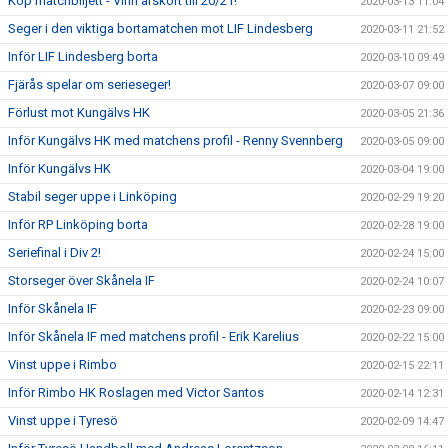
Köp matchbiljett - Vinn årskort till 20/21!
2020-03-13 11:04
Seger i den viktiga bortamatchen mot LIF Lindesberg
2020-03-11 21:52
Inför LIF Lindesberg borta
2020-03-10 09:49
Fjärås spelar om serieseger!
2020-03-07 09:00
Förlust mot Kungälvs HK
2020-03-05 21:36
Inför Kungälvs HK med matchens profil - Renny Svennberg
2020-03-05 09:00
Inför Kungälvs HK
2020-03-04 19:00
Stabil seger uppe i Linköping
2020-02-29 19:20
Inför RP Linköping borta
2020-02-28 19:00
Seriefinal i Div 2!
2020-02-24 15:00
Storseger över Skånela IF
2020-02-24 10:07
Inför Skånela IF
2020-02-23 09:00
Inför Skånela IF med matchens profil - Erik Karelius
2020-02-22 15:00
Vinst uppe i Rimbo
2020-02-15 22:11
Inför Rimbo HK Roslagen med Victor Santos
2020-02-14 12:31
Vinst uppe i Tyresö
2020-02-09 14:47