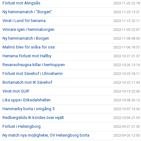
Förlust mot Alingsås
2022-11-25 22:18
Ny hemmamatch i "Borgen"
2022-11-23 13:21
Vinst i Lund för herrarna
2022-11-15 22:11
Vinnare igen i hemmaborgen
2022-11-09 22:07
Ny hemmamatch i Borgen
2022-11-08 08:50
Malmö blev för svåra för oss
2022-11-06 18:57
Herrarna förlust mot Hallby
2022-10-27 21:37
Revanschsugna killar i herrtruppen
2022-10-26 13:14
Förlust mot Sävehof i Ulricehamn
2022-10-23 18:11
Bortamatch mot IK Sävehof
2022-10-22 11:43
Vinst mot GUIF
2022-10-19 22:06
Lika uppe i Eriksdalshallen
2022-10-08 20:12
Hammarby borta i omgång 5
2022-10-07 14:56
Redbergslids IK kördes över rejält
2022-10-04 21:59
Förlust i Helsingborg
2022-09-27 21:35
Ny match nya möjligheter, OV Helsingborg borta
2022-09-26 12:00