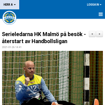
HERR A
LOGGA IN
HEM
Serieledarna HK Malmö på besök -
NYHETER
<
>
återstart av Handbollsligan
KALENDER
2021-01-26 14:41
MATCHER
KONTAKT