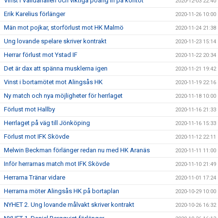
Vinst i Valldahallen och viktiga poäng in på kontot
2020-12-03 22:40
Erik Karelius förlänger
2020-11-26 10:00
Män mot pojkar, storförlust mot HK Malmö
2020-11-24 21:38
Ung lovande spelare skriver kontrakt
2020-11-23 15:14
Herrar förlust mot Ystad IF
2020-11-22 20:34
Det är dax att spänna musklerna igen
2020-11-21 19:42
Vinst i bortamötet mot Alingsås HK
2020-11-19 22:16
Ny match och nya möjligheter för herrlaget
2020-11-18 10:00
Förlust mot Hallby
2020-11-16 21:33
Herrlaget på väg till Jönköping
2020-11-16 15:33
Förlust mot IFK Skövde
2020-11-12 22:11
Melwin Beckman förlänger redan nu med HK Aranäs
2020-11-11 11:00
Inför herrarnas match mot IFK Skövde
2020-11-10 21:49
Herrarna Tränar vidare
2020-11-01 17:24
Herrarna möter Alingsås HK på bortaplan
2020-10-29 10:00
NYHET 2. Ung lovande målvakt skriver kontrakt
2020-10-26 16:32