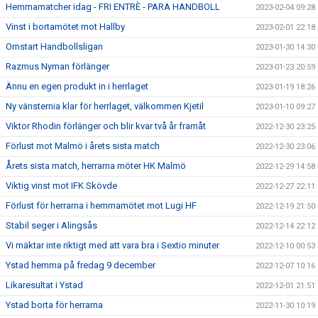
Hemmamatcher idag - FRI ENTRÈ - PARA HANDBOLL
2023-02-04 09:28
Vinst i bortamötet mot Hallby
2023-02-01 22:18
Omstart Handbollsligan
2023-01-30 14:30
Razmus Nyman förlänger
2023-01-23 20:59
Ännu en egen produkt in i herrlaget
2023-01-19 18:26
Ny vänsternia klar för herrlaget, välkommen Kjetil
2023-01-10 09:27
Viktor Rhodin förlänger och blir kvar två år framåt
2022-12-30 23:25
Förlust mot Malmö i årets sista match
2022-12-30 23:06
Årets sista match, herrarna möter HK Malmö
2022-12-29 14:58
Viktig vinst mot IFK Skövde
2022-12-27 22:11
Förlust för herrarna i hemmamötet mot Lugi HF
2022-12-19 21:50
Stabil seger i Alingsås
2022-12-14 22:12
Vi mäktar inte riktigt med att vara bra i Sextio minuter
2022-12-10 00:53
Ystad hemma på fredag 9 december
2022-12-07 10:16
Likaresultat i Ystad
2022-12-01 21:51
Ystad borta för herrarna
2022-11-30 10:19