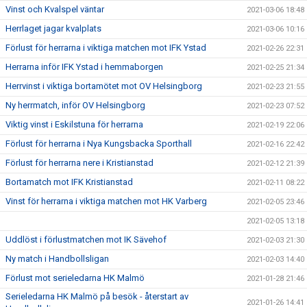
Vinst och Kvalspel väntar
2021-03-06 18:48
Herrlaget jagar kvalplats
2021-03-06 10:16
Förlust för herrarna i viktiga matchen mot IFK Ystad
2021-02-26 22:31
Herrarna inför IFK Ystad i hemmaborgen
2021-02-25 21:34
Herrvinst i viktiga bortamötet mot OV Helsingborg
2021-02-23 21:55
Ny herrmatch, inför OV Helsingborg
2021-02-23 07:52
Viktig vinst i Eskilstuna för herrarna
2021-02-19 22:06
Förlust för herrarna i Nya Kungsbacka Sporthall
2021-02-16 22:42
Förlust för herrarna nere i Kristianstad
2021-02-12 21:39
Bortamatch mot IFK Kristianstad
2021-02-11 08:22
Vinst för herrarna i viktiga matchen mot HK Varberg
2021-02-05 23:46
2021-02-05 13:18
Uddlöst i förlustmatchen mot IK Sävehof
2021-02-03 21:30
Ny match i Handbollsligan
2021-02-03 14:40
Förlust mot serieledarna HK Malmö
2021-01-28 21:46
Serieledarna HK Malmö på besök - återstart av
2021-01-26 14:41