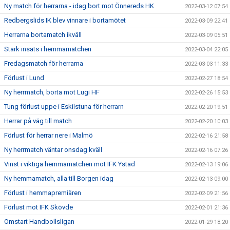
Ny match för herrarna - idag bort mot Önnereds HK
2022-03-12 07:54
Redbergslids IK blev vinnare i bortamötet
2022-03-09 22:41
Herrarna bortamatch ikväll
2022-03-09 05:51
Stark insats i hemmamatchen
2022-03-04 22:05
Fredagsmatch för herrarna
2022-03-03 11:33
Förlust i Lund
2022-02-27 18:54
Ny herrmatch, borta mot Lugi HF
2022-02-26 15:53
Tung förlust uppe i Eskilstuna för herrarn
2022-02-20 19:51
Herrar på väg till match
2022-02-20 10:03
Förlust för herrar nere i Malmö
2022-02-16 21:58
Ny herrmatch väntar onsdag kväll
2022-02-16 07:26
Vinst i viktiga hemmamatchen mot IFK Ystad
2022-02-13 19:06
Ny hemmamatch, alla till Borgen idag
2022-02-13 09:00
Förlust i hemmapremiären
2022-02-09 21:56
Förlust mot IFK Skövde
2022-02-01 21:36
Omstart Handbollsligan
2022-01-29 18:20