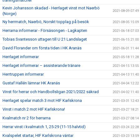
träningsmatcher
Kevin Johansson skadad - Herrlaget vinst mot Naerbö
2021-08-09 07:49
(Norge)
Ny herrmatch, Naerbö, Norskt topplag på besök
2021-08-05 15:09
Herrarna informerar - Försäsongen - Lagkapten
2021-06-18 07:03
Tobias Svantesson uttagen till U 21 Landslaget
2021-06-15 21:00
David Florander om första tiden i HK Aranäs
2021-06-01 11:44
Herrlaget informerar
2021-05-18 11:28
Herrlaget informerar – assisterande tränare
2021-04-15 13:55
Herrtruppen informerar
2021-04-13 11:40
Gustaf Hallén lämnar HK Aranäs
2021-04-04 12:22
Vinst för herrar och Handbollsligan 2021/2022 säkrad
2021-04-02 11:40
Herrlaget spelar match 3 mot HIF Karlskrona
2021-03-31 12:43
Vinst i match 2 mot HIF Karlskrona!
2021-03-27 18:21
Kvalmatch nr 2 för herrarna
2021-03-27 08:14
Herrar vinst i kvalmatch 1, 25-29 (11-15 halvtid)
2021-03-24 22:28
Kvalspelet startar, HIF Karlskrona väntar
2021-03-23 13:59