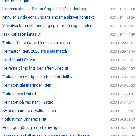
Handbollsligan
Herrarna lånar ut Simon Ongeri till LIF Lindesberg
2021-01-15 16:00
Ännu en av de egna unga talangerna skriver kontrakt
2021-01-14 21:26
Vi skriver kontrakt med ung spelare från egna leden
2021-01-13 17:51
Isak Karlsson lånas ut
2021-01-11 14:40
Förlust för herrlaget i årets sista match
2020-12-30 22:01
Herrmatch igen, 2020 års sista match
2020-12-29 19:36
Herrförlust i Skövde
2020-12-27 18:54
Herrarna går igång igen efter jullledigt
2020-12-26 14:29
Förlust i den viktiga matchen mot Hallby
2020-12-20 20:32
Herrlaget går in i ringen igen
2020-12-19 20:22
Förlust nere i Ystad
2020-12-17 21:47
Herrlaget på väg ner till Ystad
2020-12-17 12:11
Ny hemmamatch i Valldahallen
2020-12-11 18:54
Förlust mot Önnereds HK
2020-12-08 21:53
Herrlaget gör sig redo för ny fight
2020-12-07 09:00