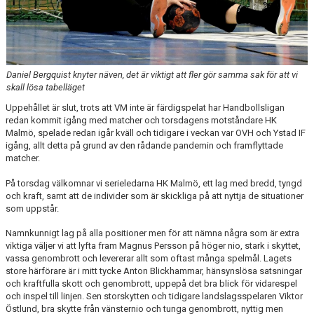
Daniel Bergquist knyter näven, det är viktigt att fler gör samma sak för att vi
skall lösa tabelläget
Uppehållet är slut, trots att VM inte är färdigspelat har Handbollsligan
redan kommit igång med matcher och torsdagens motståndare HK
Malmö, spelade redan igår kväll och tidigare i veckan var OVH och Ystad IF
igång, allt detta på grund av den rådande pandemin och framflyttade
matcher.
På torsdag välkomnar vi serieledarna HK Malmö, ett lag med bredd, tyngd
och kraft, samt att de individer som är skickliga på att nyttja de situationer
som uppstår.
Namnkunnigt lag på alla positioner men för att nämna några som är extra
viktiga väljer vi att lyfta fram Magnus Persson på höger nio, stark i skyttet,
vassa genombrott och levererar allt som oftast många spelmål. Lagets
store härförare är i mitt tycke Anton Blickhammar, hänsynslösa satsningar
och kraftfulla skott och genombrott, uppepå det bra blick för vidarespel
och inspel till linjen. Sen storskytten och tidigare landslagsspelaren Viktor
Östlund, bra skytte från vänsternio och tunga genombrott, nyttig men