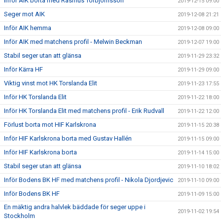
Inför AIK borta med Rasmus Torbjörnsson
2019-12-15 09:00
Seger mot AIK
2019-12-08 21:21
Inför AIK hemma
2019-12-08 09:00
Inför AIK med matchens profil - Melwin Beckman
2019-12-07 19:00
Stabil seger utan att glänsa
2019-11-29 23:32
Inför Kärra HF
2019-11-29 09:00
Viktig vinst mot HK Torslanda Elit
2019-11-23 17:55
Inför HK Torslanda Elit
2019-11-22 18:00
Inför HK Torslanda Elit med matchens profil - Erik Rudvall
2019-11-22 12:00
Förlust borta mot HIF Karlskrona
2019-11-15 20:38
Inför HIF Karlskrona borta med Gustav Hallén
2019-11-15 09:00
Inför HIF Karlskrona borta
2019-11-14 15:00
Stabil seger utan att glänsa
2019-11-10 18:02
Inför Bodens BK HF med matchens profil - Nikola Djordjevic
2019-11-10 09:00
Inför Bodens BK HF
2019-11-09 15:00
En mäktig andra halvlek bäddade för seger uppe i
2019-11-02 19:54
Stockholm