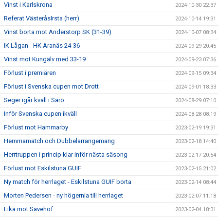
Vinst i Karlskrona
2024-10-30 22:37
Referat VästeråsIrsta (herr)
2024-10-14 19:31
Vinst borta mot Anderstorp SK (31-39)
2024-10-07 08:34
IK Lågan - HK Aranäs 24-36
2024-09-29 20:45
Vinst mot Kungälv med 33-19
2024-09-23 07:36
Förlust i premiären
2024-09-15 09:34
Förlust i Svenska cupen mot Drott
2024-09-01 18:33
Seger igår kväll i Särö
2024-08-29 07:10
Inför Svenska cupen ikväll
2024-08-28 08:19
Förlust mot Hammarby
2023-02-19 19:31
Hemmamatch och Dubbelarrangemang
2023-02-18 14:40
Herrtruppen i princip klar inför nästa säsong
2023-02-17 20:54
Förlust mot Eskilstuna GUIF
2023-02-15 21:02
Ny match för herrlaget - Eskilstuna GUIF borta
2023-02-14 08:44
Morten Pedersen - ny högernia till herrlaget
2023-02-07 11:18
Lika mot Sävehof
2023-02-04 18:31