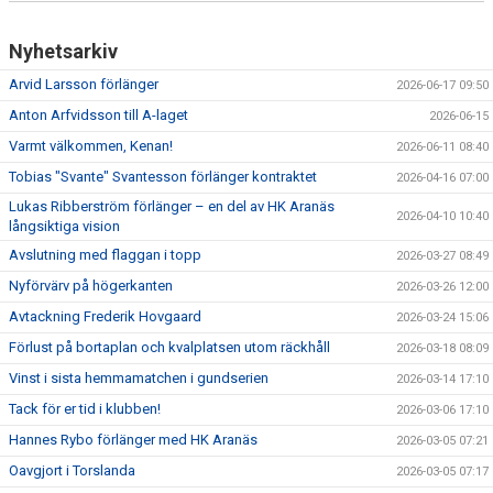
Nyhetsarkiv
Arvid Larsson förlänger
2026-06-17 09:50
Anton Arfvidsson till A-laget
2026-06-15
Varmt välkommen, Kenan!
2026-06-11 08:40
Tobias "Svante" Svantesson förlänger kontraktet
2026-04-16 07:00
Lukas Ribberström förlänger – en del av HK Aranäs
2026-04-10 10:40
långsiktiga vision
Avslutning med flaggan i topp
2026-03-27 08:49
Nyförvärv på högerkanten
2026-03-26 12:00
Avtackning Frederik Hovgaard
2026-03-24 15:06
Förlust på bortaplan och kvalplatsen utom räckhåll
2026-03-18 08:09
Vinst i sista hemmamatchen i gundserien
2026-03-14 17:10
Tack för er tid i klubben!
2026-03-06 17:10
Hannes Rybo förlänger med HK Aranäs
2026-03-05 07:21
Oavgjort i Torslanda
2026-03-05 07:17