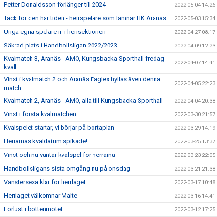
Petter Donaldsson förlänger till 2024
2022-05-04 14:26
Tack för den här tiden - herrspelare som lämnar HK Aranäs
2022-05-03 15:34
Unga egna spelare in i herrsektionen
2022-04-27 08:17
Säkrad plats i Handbollsligan 2022/2023
2022-04-09 12:23
Kvalmatch 3, Aranäs - AMO, Kungsbacka Sporthall fredag
2022-04-07 14:41
kväll
Vinst i kvalmatch 2 och Aranäs Eagles hyllas även denna
2022-04-05 22:23
match
Kvalmatch 2, Aranäs - AMO, alla till Kungsbacka Sporthall
2022-04-04 20:38
Vinst i första kvalmatchen
2022-03-30 21:57
Kvalspelet startar, vi börjar på bortaplan
2022-03-29 14:19
Herrarnas kvaldatum spikade!
2022-03-25 13:37
Vinst och nu väntar kvalspel för herrarna
2022-03-23 22:05
Handbollsligans sista omgång nu på onsdag
2022-03-21 21:38
Vänstersexa klar för herrlaget
2022-03-17 10:48
Herrlaget välkomnar Malte
2022-03-16 14:41
Förlust i bottenmötet
2022-03-12 17:25