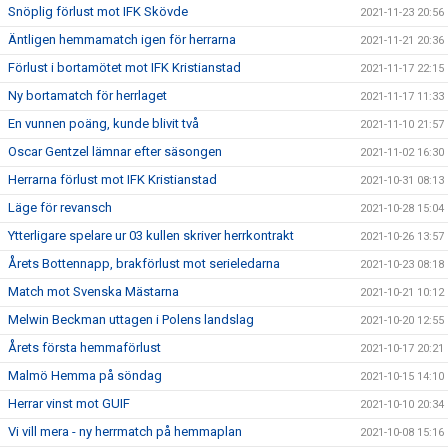
Snöplig förlust mot IFK Skövde
2021-11-23 20:56
Äntligen hemmamatch igen för herrarna
2021-11-21 20:36
Förlust i bortamötet mot IFK Kristianstad
2021-11-17 22:15
Ny bortamatch för herrlaget
2021-11-17 11:33
En vunnen poäng, kunde blivit två
2021-11-10 21:57
Oscar Gentzel lämnar efter säsongen
2021-11-02 16:30
Herrarna förlust mot IFK Kristianstad
2021-10-31 08:13
Läge för revansch
2021-10-28 15:04
Ytterligare spelare ur 03 kullen skriver herrkontrakt
2021-10-26 13:57
Årets Bottennapp, brakförlust mot serieledarna
2021-10-23 08:18
Match mot Svenska Mästarna
2021-10-21 10:12
Melwin Beckman uttagen i Polens landslag
2021-10-20 12:55
Årets första hemmaförlust
2021-10-17 20:21
Malmö Hemma på söndag
2021-10-15 14:10
Herrar vinst mot GUIF
2021-10-10 20:34
Vi vill mera - ny herrmatch på hemmaplan
2021-10-08 15:16