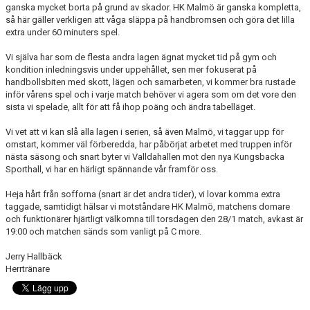
ganska mycket borta på grund av skador. HK Malmö är ganska kompletta,
så här gäller verkligen att våga släppa på handbromsen och göra det lilla
extra under 60 minuters spel.
Vi själva har som de flesta andra lagen ägnat mycket tid på gym och
kondition inledningsvis under uppehållet, sen mer fokuserat på
handbollsbiten med skott, lägen och samarbeten, vi kommer bra rustade
inför vårens spel och i varje match behöver vi agera som om det vore den
sista vi spelade, allt för att få ihop poäng och ändra tabelläget.
Vi vet att vi kan slå alla lagen i serien, så även Malmö, vi taggar upp för
omstart, kommer väl förberedda, har påbörjat arbetet med truppen inför
nästa säsong och snart byter vi Valldahallen mot den nya Kungsbacka
Sporthall, vi har en härligt spännande vår framför oss.
Heja hårt från sofforna (snart är det andra tider), vi lovar komma extra
taggade, samtidigt hälsar vi motståndare HK Malmö, matchens domare
och funktionärer hjärtligt välkomna till torsdagen den 28/1 match, avkast är
19:00 och matchen sänds som vanligt på C more.
Jerry Hallbäck
Herrtränare