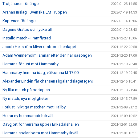
Trotjänaren förlänger
2022-01-23 14:55
Aranäs inslag i Svenska EM Truppen
2022-01-19 14:33
Kaptenen förlänger
2022-01-14 15:06
Dagens Grattis och lycka till
2022-01-12 23:43
Inställd match - Framflyttad
2021-12-27 15:06
Jacob Hellström kliver ombord i herrlaget
2021-12-22 20:58
Adam Wennerholm lämnar efter den här säsongen
2021-12-20 17:00
Herrarna förlust mot Hammarby
2021-12-19 20:40
Hammarby hemma idag, välkomna kl 17:00
2021-12-19 09:45
Alexander Lindén får chansen i ligalandslaget igen!
2021-12-15 10:41
Ny lika match på bortaplan
2021-12-13 21:44
Ny match, nya möjligheter
2021-12-13 07:59
Förlust i viktiga matchen mot Hallby
2021-12-09 21:12
Herrar ny hemmamatch ikväll
2021-12-09 10:52
Oavgjort för herrarna uppe i Eriksdalshallen
2021-12-01 22:08
Herrarna spelar borta mot Hammarby ikväll
2021-12-01 10:11