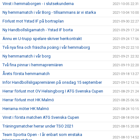
Vinst i hemmaborgen - i slutsekunderna
2021-10-05 22:31
Ny hemmamatch i vår Borg - tillsammans är vi starka
2021-10-04 10:00
Förlust mot Ystad IF på bortraplan
2021-09-30 22:27
Ny Handbollsligamatch - Ystad IF borta
2021-09-29 17:24
Ännu en U-trupp spelare skriver herrkontrakt
2021-09-24 17:56
Två nya fina och fräscha poäng i vår hemmaborg
2021-09-22 22:10
Ny hemmamatch i vår borg
2021-09-21 22:32
Två fina pinnar i hemmapremiären
2021-09-19 22:20
Årets första hemmamatch
2021-09-18 13:27
Inför Handbollsligapremiären på onsdag 15 september
2021-09-12 12:16
Herrar förlust mot OV Helsingborg I ATG Svenska Cupen
2021-08-29 21:24
Herrar förlust mot HK Malmö
2021-08-25 06:56
Herrarna möter HK Malmö
2021-08-24 10:15
Vinst i första matchen ATG Svenska Cupen
2021-08-18 09:04
Träningsmatcher herrar under TSO 2021
2021-08-15 20:08
Team Sportia Open - I år enbart som enstaka
2021-08-10 14:52