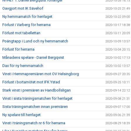
NYHET 1. Daniel Bergquist förlänger
2020-10-26 16:13
Oavgjort mot IK Sävehof
2020-10-25 21:49
Ny hemmamatch för herrlaget
2020-10-22 09:00
Förlust i Varberg för herrarna
2020-10-17 18:38
Förlust mot tabellettan
2020-10-11 20:09
Poängtapp i Lund och ny hemmamatch
2020-10-09 13:57
Förlust för herrarna
2020-10-04 20:15
Månadens spelare - Daniel Bergqvist
2020-10-02 17:13
Dax för ny hemmamatch
2020-10-02 13:57
Vinst i Hemmapremiären mot OV Helsingborg
2020-09-27 20:35
Förlust i bortamötet mot IFK Ystad
2020-09-25 10:11
Stark vinst i premiären av Handbollsligan
2020-09-14 22:12
Vinst i sista träningsmatchen för herrlaget
2020-09-08 21:31
Sista träningsmatchen innan premiären
2020-09-07 17:00
Ny spelare till herrlaget
2020-09-06 21:39
Vinst i träningsmatch nr 6 för herrarna
2020-08-29 18:39