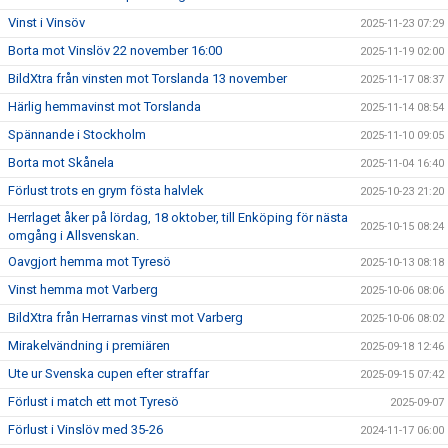
Vinst i Vinsöv
2025-11-23 07:29
Borta mot Vinslöv 22 november 16:00
2025-11-19 02:00
BildXtra från vinsten mot Torslanda 13 november
2025-11-17 08:37
Härlig hemmavinst mot Torslanda
2025-11-14 08:54
Spännande i Stockholm
2025-11-10 09:05
Borta mot Skånela
2025-11-04 16:40
Förlust trots en grym fösta halvlek
2025-10-23 21:20
Herrlaget åker på lördag, 18 oktober, till Enköping för nästa
2025-10-15 08:24
omgång i Allsvenskan.
Oavgjort hemma mot Tyresö
2025-10-13 08:18
Vinst hemma mot Varberg
2025-10-06 08:06
BildXtra från Herrarnas vinst mot Varberg
2025-10-06 08:02
Mirakelvändning i premiären
2025-09-18 12:46
Ute ur Svenska cupen efter straffar
2025-09-15 07:42
Förlust i match ett mot Tyresö
2025-09-07
Förlust i Vinslöv med 35-26
2024-11-17 06:00