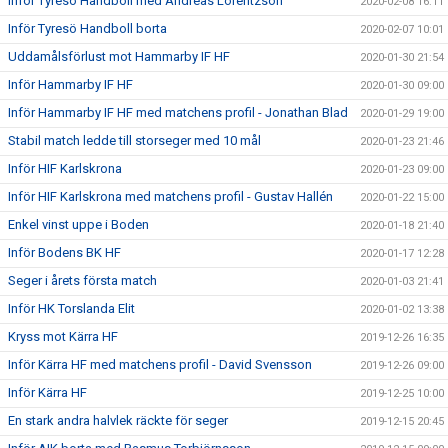
Inför Tyresö Handboll med Andreas Lorentzson
2020-02-08 16:11
Inför Tyresö Handboll borta
2020-02-07 10:01
Uddamålsförlust mot Hammarby IF HF
2020-01-30 21:54
Inför Hammarby IF HF
2020-01-30 09:00
Inför Hammarby IF HF med matchens profil - Jonathan Blad
2020-01-29 19:00
Stabil match ledde till storseger med 10 mål
2020-01-23 21:46
Inför HIF Karlskrona
2020-01-23 09:00
Inför HIF Karlskrona med matchens profil - Gustav Hallén
2020-01-22 15:00
Enkel vinst uppe i Boden
2020-01-18 21:40
Inför Bodens BK HF
2020-01-17 12:28
Seger i årets första match
2020-01-03 21:41
Inför HK Torslanda Elit
2020-01-02 13:38
Kryss mot Kärra HF
2019-12-26 16:35
Inför Kärra HF med matchens profil - David Svensson
2019-12-26 09:00
Inför Kärra HF
2019-12-25 10:00
En stark andra halvlek räckte för seger
2019-12-15 20:45