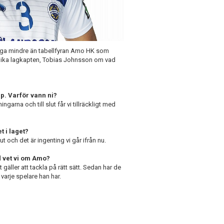
 inga mindre än tabellfyran Amo HK som
illika lagkapten, Tobias Johnsson om vad
pp. Varför vann ni?
ngarna och till slut får vi tillräckligt med
 i laget?
ut och det är ingenting vi går ifrån nu.
 vet vi om Amo?
äller att tackla på rätt sätt. Sedan har de
 varje spelare han har.