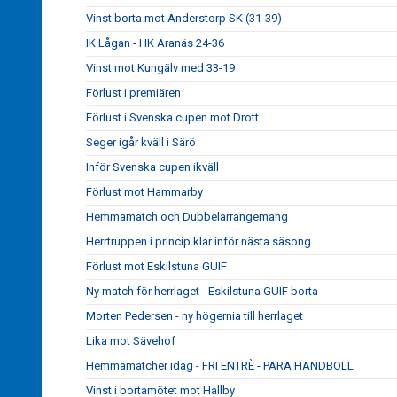
Vinst borta mot Anderstorp SK (31-39)
IK Lågan - HK Aranäs 24-36
Vinst mot Kungälv med 33-19
Förlust i premiären
Förlust i Svenska cupen mot Drott
Seger igår kväll i Särö
Inför Svenska cupen ikväll
Förlust mot Hammarby
Hemmamatch och Dubbelarrangemang
Herrtruppen i princip klar inför nästa säsong
Förlust mot Eskilstuna GUIF
Ny match för herrlaget - Eskilstuna GUIF borta
Morten Pedersen - ny högernia till herrlaget
Lika mot Sävehof
Hemmamatcher idag - FRI ENTRÈ - PARA HANDBOLL
Vinst i bortamötet mot Hallby