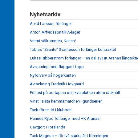
Nyhetsarkiv
Arvid Larsson förlänger
Anton Arfvidsson till A-laget
Varmt välkommen, Kenan!
Tobias "Svante" Svantesson förlänger kontraktet
Lukas Ribberström förlänger – en del av HK Aranäs långsikti
Avslutning med flaggan i topp
Nyförvärv på högerkanten
Avtackning Frederik Hovgaard
Förlust på bortaplan och kvalplatsen utom räckhåll
Vinst i sista hemmamatchen i gundserien
Tack för er tid i klubben!
Hannes Rybo förlänger med HK Aranäs
Oavgjort i Torslanda
Tack Magnus – för två starka år i föreningen