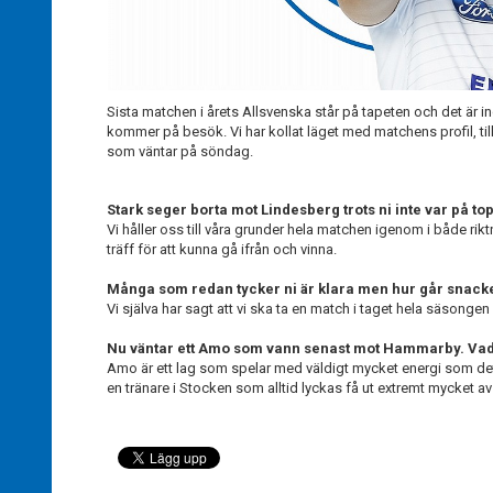
Sista matchen i årets Allsvenska står på tapeten och det är
kommer på besök. Vi har kollat läget med matchens profil, t
som väntar på söndag.
Stark seger borta mot Lindesberg trots ni inte var på to
Vi håller oss till våra grunder hela matchen igenom i både riktni
träff för att kunna gå ifrån och vinna.
Många som redan tycker ni är klara men hur går snacket
Vi själva har sagt att vi ska ta en match i taget hela säsongen 
Nu väntar ett Amo som vann senast mot Hammarby. Vad
Amo är ett lag som spelar med väldigt mycket energi som det g
en tränare i Stocken som alltid lyckas få ut extremt mycket av