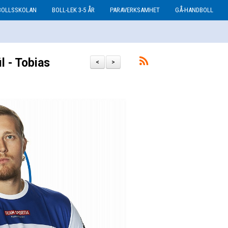
BOLLSSKOLAN
BOLL-LEK 3-5 ÅR
PARAVERKSAMHET
GÅ-HANDBOLL
 - Tobias
<
>