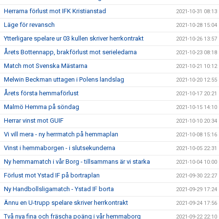
Herrarna förlust mot IFK Kristianstad
2021-10-31 08:13
Läge för revansch
2021-10-28 15:04
Ytterligare spelare ur 03 kullen skriver herrkontrakt
2021-10-26 13:57
Årets Bottennapp, brakförlust mot serieledarna
2021-10-23 08:18
Match mot Svenska Mästarna
2021-10-21 10:12
Melwin Beckman uttagen i Polens landslag
2021-10-20 12:55
Årets första hemmaförlust
2021-10-17 20:21
Malmö Hemma på söndag
2021-10-15 14:10
Herrar vinst mot GUIF
2021-10-10 20:34
Vi vill mera - ny herrmatch på hemmaplan
2021-10-08 15:16
Vinst i hemmaborgen - i slutsekunderna
2021-10-05 22:31
Ny hemmamatch i vår Borg - tillsammans är vi starka
2021-10-04 10:00
Förlust mot Ystad IF på bortraplan
2021-09-30 22:27
Ny Handbollsligamatch - Ystad IF borta
2021-09-29 17:24
Ännu en U-trupp spelare skriver herrkontrakt
2021-09-24 17:56
Två nya fina och fräscha poäng i vår hemmaborg
2021-09-22 22:10