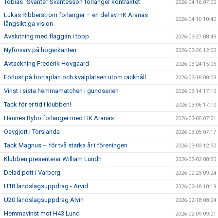
Tobias "Svante" Svantesson förlänger kontraktet
2026-04-16 07:00
Lukas Ribberström förlänger – en del av HK Aranäs
2026-04-10 10:40
långsiktiga vision
Avslutning med flaggan i topp
2026-03-27 08:49
Nyförvärv på högerkanten
2026-03-26 12:00
Avtackning Frederik Hovgaard
2026-03-24 15:06
Förlust på bortaplan och kvalplatsen utom räckhåll
2026-03-18 08:09
Vinst i sista hemmamatchen i gundserien
2026-03-14 17:10
Tack för er tid i klubben!
2026-03-06 17:10
Hannes Rybo förlänger med HK Aranäs
2026-03-05 07:21
Oavgjort i Torslanda
2026-03-05 07:17
Tack Magnus – för två starka år i föreningen
2026-03-03 12:52
Klubben presenterar William Lundh
2026-03-02 08:30
Delad pott i Varberg
2026-02-23 09:24
U18 landslagsuppdrag - Arvid
2026-02-18 10:19
U20 landslagsuppdrag Alvin
2026-02-18 08:24
Hemmavinst mot H43 Lund
2026-02-09 09:01