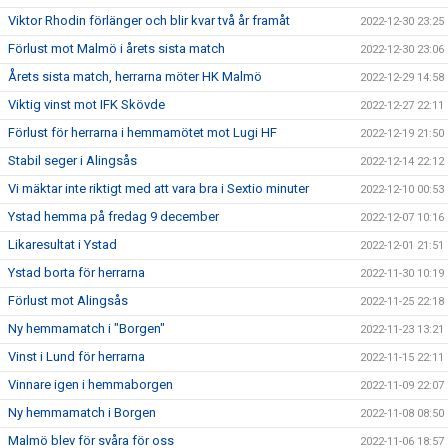
Viktor Rhodin förlänger och blir kvar två år framåt
2022-12-30 23:25
Förlust mot Malmö i årets sista match
2022-12-30 23:06
Årets sista match, herrarna möter HK Malmö
2022-12-29 14:58
Viktig vinst mot IFK Skövde
2022-12-27 22:11
Förlust för herrarna i hemmamötet mot Lugi HF
2022-12-19 21:50
Stabil seger i Alingsås
2022-12-14 22:12
Vi mäktar inte riktigt med att vara bra i Sextio minuter
2022-12-10 00:53
Ystad hemma på fredag 9 december
2022-12-07 10:16
Likaresultat i Ystad
2022-12-01 21:51
Ystad borta för herrarna
2022-11-30 10:19
Förlust mot Alingsås
2022-11-25 22:18
Ny hemmamatch i "Borgen"
2022-11-23 13:21
Vinst i Lund för herrarna
2022-11-15 22:11
Vinnare igen i hemmaborgen
2022-11-09 22:07
Ny hemmamatch i Borgen
2022-11-08 08:50
Malmö blev för svåra för oss
2022-11-06 18:57