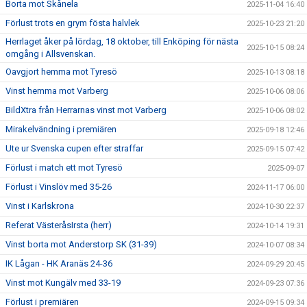
Borta mot Skånela
2025-11-04 16:40
Förlust trots en grym fösta halvlek
2025-10-23 21:20
Herrlaget åker på lördag, 18 oktober, till Enköping för nästa
2025-10-15 08:24
omgång i Allsvenskan.
Oavgjort hemma mot Tyresö
2025-10-13 08:18
Vinst hemma mot Varberg
2025-10-06 08:06
BildXtra från Herrarnas vinst mot Varberg
2025-10-06 08:02
Mirakelvändning i premiären
2025-09-18 12:46
Ute ur Svenska cupen efter straffar
2025-09-15 07:42
Förlust i match ett mot Tyresö
2025-09-07
Förlust i Vinslöv med 35-26
2024-11-17 06:00
Vinst i Karlskrona
2024-10-30 22:37
Referat VästeråsIrsta (herr)
2024-10-14 19:31
Vinst borta mot Anderstorp SK (31-39)
2024-10-07 08:34
IK Lågan - HK Aranäs 24-36
2024-09-29 20:45
Vinst mot Kungälv med 33-19
2024-09-23 07:36
Förlust i premiären
2024-09-15 09:34