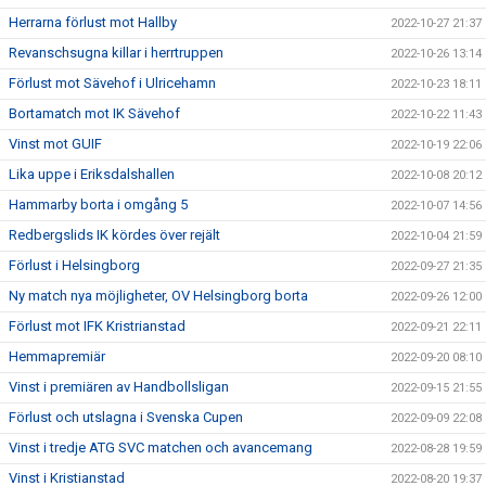
Herrarna förlust mot Hallby
2022-10-27 21:37
Revanschsugna killar i herrtruppen
2022-10-26 13:14
Förlust mot Sävehof i Ulricehamn
2022-10-23 18:11
Bortamatch mot IK Sävehof
2022-10-22 11:43
Vinst mot GUIF
2022-10-19 22:06
Lika uppe i Eriksdalshallen
2022-10-08 20:12
Hammarby borta i omgång 5
2022-10-07 14:56
Redbergslids IK kördes över rejält
2022-10-04 21:59
Förlust i Helsingborg
2022-09-27 21:35
Ny match nya möjligheter, OV Helsingborg borta
2022-09-26 12:00
Förlust mot IFK Kristrianstad
2022-09-21 22:11
Hemmapremiär
2022-09-20 08:10
Vinst i premiären av Handbollsligan
2022-09-15 21:55
Förlust och utslagna i Svenska Cupen
2022-09-09 22:08
Vinst i tredje ATG SVC matchen och avancemang
2022-08-28 19:59
Vinst i Kristianstad
2022-08-20 19:37