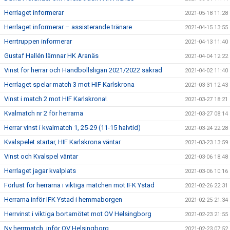
Herrlaget informerar
2021-05-18 11:28
Herrlaget informerar – assisterande tränare
2021-04-15 13:55
Herrtruppen informerar
2021-04-13 11:40
Gustaf Hallén lämnar HK Aranäs
2021-04-04 12:22
Vinst för herrar och Handbollsligan 2021/2022 säkrad
2021-04-02 11:40
Herrlaget spelar match 3 mot HIF Karlskrona
2021-03-31 12:43
Vinst i match 2 mot HIF Karlskrona!
2021-03-27 18:21
Kvalmatch nr 2 för herrarna
2021-03-27 08:14
Herrar vinst i kvalmatch 1, 25-29 (11-15 halvtid)
2021-03-24 22:28
Kvalspelet startar, HIF Karlskrona väntar
2021-03-23 13:59
Vinst och Kvalspel väntar
2021-03-06 18:48
Herrlaget jagar kvalplats
2021-03-06 10:16
Förlust för herrarna i viktiga matchen mot IFK Ystad
2021-02-26 22:31
Herrarna inför IFK Ystad i hemmaborgen
2021-02-25 21:34
Herrvinst i viktiga bortamötet mot OV Helsingborg
2021-02-23 21:55
Ny herrmatch, inför OV Helsingborg
2021-02-23 07:52