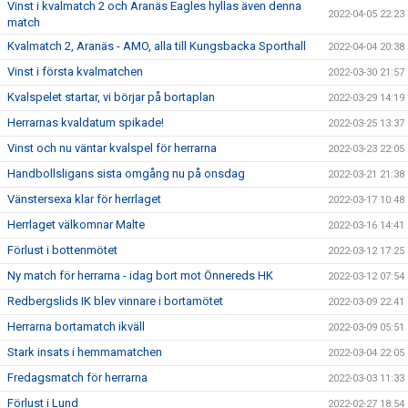
Vinst i kvalmatch 2 och Aranäs Eagles hyllas även denna
2022-04-05 22:23
match
Kvalmatch 2, Aranäs - AMO, alla till Kungsbacka Sporthall
2022-04-04 20:38
Vinst i första kvalmatchen
2022-03-30 21:57
Kvalspelet startar, vi börjar på bortaplan
2022-03-29 14:19
Herrarnas kvaldatum spikade!
2022-03-25 13:37
Vinst och nu väntar kvalspel för herrarna
2022-03-23 22:05
Handbollsligans sista omgång nu på onsdag
2022-03-21 21:38
Vänstersexa klar för herrlaget
2022-03-17 10:48
Herrlaget välkomnar Malte
2022-03-16 14:41
Förlust i bottenmötet
2022-03-12 17:25
Ny match för herrarna - idag bort mot Önnereds HK
2022-03-12 07:54
Redbergslids IK blev vinnare i bortamötet
2022-03-09 22:41
Herrarna bortamatch ikväll
2022-03-09 05:51
Stark insats i hemmamatchen
2022-03-04 22:05
Fredagsmatch för herrarna
2022-03-03 11:33
Förlust i Lund
2022-02-27 18:54