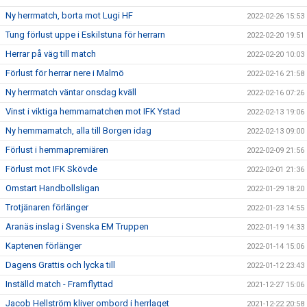
Ny herrmatch, borta mot Lugi HF
2022-02-26 15:53
Tung förlust uppe i Eskilstuna för herrarn
2022-02-20 19:51
Herrar på väg till match
2022-02-20 10:03
Förlust för herrar nere i Malmö
2022-02-16 21:58
Ny herrmatch väntar onsdag kväll
2022-02-16 07:26
Vinst i viktiga hemmamatchen mot IFK Ystad
2022-02-13 19:06
Ny hemmamatch, alla till Borgen idag
2022-02-13 09:00
Förlust i hemmapremiären
2022-02-09 21:56
Förlust mot IFK Skövde
2022-02-01 21:36
Omstart Handbollsligan
2022-01-29 18:20
Trotjänaren förlänger
2022-01-23 14:55
Aranäs inslag i Svenska EM Truppen
2022-01-19 14:33
Kaptenen förlänger
2022-01-14 15:06
Dagens Grattis och lycka till
2022-01-12 23:43
Inställd match - Framflyttad
2021-12-27 15:06
Jacob Hellström kliver ombord i herrlaget
2021-12-22 20:58