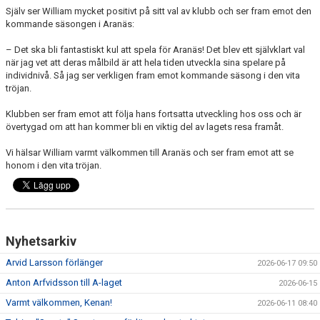
Själv ser William mycket positivt på sitt val av klubb och ser fram emot den
kommande säsongen i Aranäs:
– Det ska bli fantastiskt kul att spela för Aranäs! Det blev ett självklart val
när jag vet att deras målbild är att hela tiden utveckla sina spelare på
individnivå. Så jag ser verkligen fram emot kommande säsong i den vita
tröjan.
Klubben ser fram emot att följa hans fortsatta utveckling hos oss och är
övertygad om att han kommer bli en viktig del av lagets resa framåt.
Vi hälsar William varmt välkommen till Aranäs och ser fram emot att se
honom i den vita tröjan.
Nyhetsarkiv
Arvid Larsson förlänger
2026-06-17 09:50
Anton Arfvidsson till A-laget
2026-06-15
Varmt välkommen, Kenan!
2026-06-11 08:40