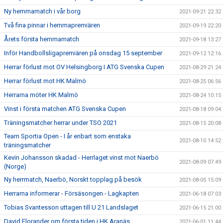
Ny hemmamatch i vår borg
2021-09-21 22:32
Två fina pinnar i hemmapremiären
2021-09-19 22:20
Årets första hemmamatch
2021-09-18 13:27
Inför Handbollsligapremiären på onsdag 15 september
2021-09-12 12:16
Herrar förlust mot OV Helsingborg I ATG Svenska Cupen
2021-08-29 21:24
Herrar förlust mot HK Malmö
2021-08-25 06:56
Herrarna möter HK Malmö
2021-08-24 10:15
Vinst i första matchen ATG Svenska Cupen
2021-08-18 09:04
Träningsmatcher herrar under TSO 2021
2021-08-15 20:08
Team Sportia Open - I år enbart som enstaka
2021-08-10 14:52
träningsmatcher
Kevin Johansson skadad - Herrlaget vinst mot Naerbö
2021-08-09 07:49
(Norge)
Ny herrmatch, Naerbö, Norskt topplag på besök
2021-08-05 15:09
Herrarna informerar - Försäsongen - Lagkapten
2021-06-18 07:03
Tobias Svantesson uttagen till U 21 Landslaget
2021-06-15 21:00
David Florander om första tiden i HK Aranäs
2021-06-01 11:44