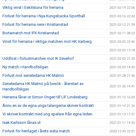
Viktig vinst i Eskilstuna för herrarna
2021-02-19 22:06
Förlust för herrarna i Nya Kungsbacka Sporthall
2021-02-16 22:42
Förlust för herrarna nere i Kristianstad
2021-02-12 21:39
Bortamatch mot IFK Kristianstad
2021-02-11 08:22
Vinst för herrarna i viktiga matchen mot HK Varberg
2021-02-05 23:46
2021-02-05 13:18
Uddlöst i förlustmatchen mot IK Sävehof
2021-02-03 21:30
Ny match i Handbollsligan
2021-02-03 14:40
Förlust mot serieledarna HK Malmö
2021-01-28 21:46
Serieledarna HK Malmö på besök - återstart av
2021-01-26 14:41
Handbollsligan
Herrarna lånar ut Simon Ongeri till LIF Lindesberg
2021-01-15 16:00
Ännu en av de egna unga talangerna skriver kontrakt
2021-01-14 21:26
Vi skriver kontrakt med ung spelare från egna leden
2021-01-13 17:51
Isak Karlsson lånas ut
2021-01-11 14:40
Förlust för herrlaget i årets sista match
2020-12-30 22:01