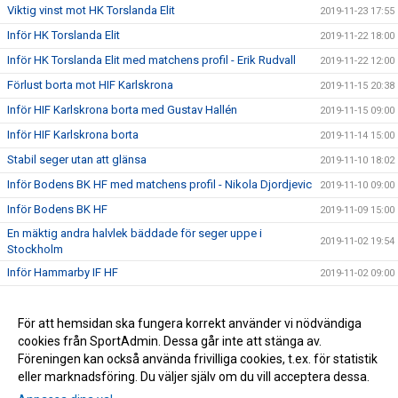
Viktig vinst mot HK Torslanda Elit
2019-11-23 17:55
Inför HK Torslanda Elit
2019-11-22 18:00
Inför HK Torslanda Elit med matchens profil - Erik Rudvall
2019-11-22 12:00
Förlust borta mot HIF Karlskrona
2019-11-15 20:38
Inför HIF Karlskrona borta med Gustav Hallén
2019-11-15 09:00
Inför HIF Karlskrona borta
2019-11-14 15:00
Stabil seger utan att glänsa
2019-11-10 18:02
Inför Bodens BK HF med matchens profil - Nikola Djordjevic
2019-11-10 09:00
Inför Bodens BK HF
2019-11-09 15:00
En mäktig andra halvlek bäddade för seger uppe i
2019-11-02 19:54
Stockholm
Inför Hammarby IF HF
2019-11-02 09:00
Inför Hammarby IF HF borta med Jonathan Blad
2019-11-01 14:28
Inför Rimbo HK med matchens profil - Daniel Bergqvist
För att hemsidan ska fungera korrekt använder vi nödvändiga
2019-10-17 11:40
cookies från SportAdmin. Dessa går inte att stänga av.
Kryss mot Skånela
2019-10-16 14:37
Föreningen kan också använda frivilliga cookies, t.ex. för statistik
eller marknadsföring. Du väljer själv om du vill acceptera dessa.