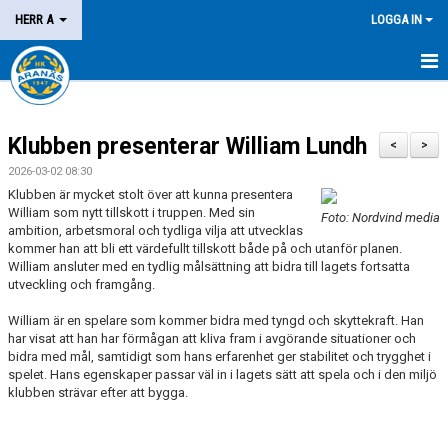
HERR A
LOGGA IN
HEM
Klubben presenterar William Lundh
NYHETER
<
>
2026-03-02 08:30
KALENDER
Klubben är mycket stolt över att kunna presentera
William som nytt tillskott i truppen. Med sin
Foto: Nordvind media
MATCHER
ambition, arbetsmoral och tydliga vilja att utvecklas
kommer han att bli ett värdefullt tillskott både på och utanför planen.
William ansluter med en tydlig målsättning att bidra till lagets fortsatta
KONTAKT
utveckling och framgång.
William är en spelare som kommer bidra med tyngd och skyttekraft. Han
har visat att han har förmågan att kliva fram i avgörande situationer och
bidra med mål, samtidigt som hans erfarenhet ger stabilitet och trygghet i
spelet. Hans egenskaper passar väl in i lagets sätt att spela och i den miljö
klubben strävar efter att bygga.