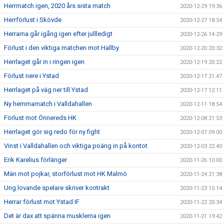
Herrmatch igen, 2020 års sista match
2020-12-29 19:36
Herrförlust i Skövde
2020-12-27 18:54
Herrarna går igång igen efter jullledigt
2020-12-26 14:29
Förlust i den viktiga matchen mot Hallby
2020-12-20 20:32
Herrlaget går in i ringen igen
2020-12-19 20:22
Förlust nere i Ystad
2020-12-17 21:47
Herrlaget på väg ner till Ystad
2020-12-17 12:11
Ny hemmamatch i Valldahallen
2020-12-11 18:54
Förlust mot Önnereds HK
2020-12-08 21:53
Herrlaget gör sig redo för ny fight
2020-12-07 09:00
Vinst i Valldahallen och viktiga poäng in på kontot
2020-12-03 22:40
Erik Karelius förlänger
2020-11-26 10:00
Män mot pojkar, storförlust mot HK Malmö
2020-11-24 21:38
Ung lovande spelare skriver kontrakt
2020-11-23 15:14
Herrar förlust mot Ystad IF
2020-11-22 20:34
Det är dax att spänna musklerna igen
2020-11-21 19:42