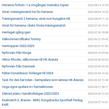
Herrarna förlust i 1:a omgången Svenska Cupen
2022-08-14 15:33
Vinst i träningsmatch tre för herrarna
2022-08-04 19:33
Träningsmatch 2 herrarna, vinst mot Kungälvs HK
2022-08-03 11:18
Vinst för herrarna i årets första träningsmatch
2022-07-30 19:51
Herrlaget igång igen
2022-07-26 18:08
Välkommen tillbaka Tommy
2022-06-21 09:42
Herrtruppen 2022/2023
2022-06-07 07:56
Nyförvärv från Norge
2022-05-10 09:46
Viktor Rhodin, välkommen till HK Aranäs
2022-05-06 09:50
Nyförvärv från Danmark
2022-05-05 09:39
Petter Donaldsson förlänger till 2024
2022-05-04 14:26
Tack för den här tiden - herrspelare som lämnar HK Aranäs
2022-05-03 15:34
Unga egna spelare in i herrsektionen
2022-04-27 08:17
Säkrad plats i Handbollsligan 2022/2023
2022-04-09 12:23
Kvalmatch 3, Aranäs - AMO, Kungsbacka Sporthall fredag
2022-04-07 14:41
kväll