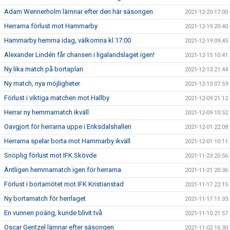
Adam Wennerholm lämnar efter den här säsongen
2021-12-20 17:00
Herrarna förlust mot Hammarby
2021-12-19 20:40
Hammarby hemma idag, välkomna kl 17:00
2021-12-19 09:45
Alexander Lindén får chansen i ligalandslaget igen!
2021-12-15 10:41
Ny lika match på bortaplan
2021-12-13 21:44
Ny match, nya möjligheter
2021-12-13 07:59
Förlust i viktiga matchen mot Hallby
2021-12-09 21:12
Herrar ny hemmamatch ikväll
2021-12-09 10:52
Oavgjort för herrarna uppe i Eriksdalshallen
2021-12-01 22:08
Herrarna spelar borta mot Hammarby ikväll
2021-12-01 10:11
Snöplig förlust mot IFK Skövde
2021-11-23 20:56
Äntligen hemmamatch igen för herrarna
2021-11-21 20:36
Förlust i bortamötet mot IFK Kristianstad
2021-11-17 22:15
Ny bortamatch för herrlaget
2021-11-17 11:33
En vunnen poäng, kunde blivit två
2021-11-10 21:57
Oscar Gentzel lämnar efter säsongen
2021-11-02 16:30