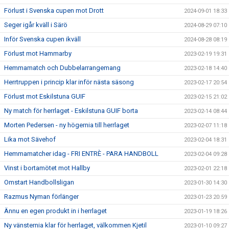
Förlust i Svenska cupen mot Drott
2024-09-01 18:33
Seger igår kväll i Särö
2024-08-29 07:10
Inför Svenska cupen ikväll
2024-08-28 08:19
Förlust mot Hammarby
2023-02-19 19:31
Hemmamatch och Dubbelarrangemang
2023-02-18 14:40
Herrtruppen i princip klar inför nästa säsong
2023-02-17 20:54
Förlust mot Eskilstuna GUIF
2023-02-15 21:02
Ny match för herrlaget - Eskilstuna GUIF borta
2023-02-14 08:44
Morten Pedersen - ny högernia till herrlaget
2023-02-07 11:18
Lika mot Sävehof
2023-02-04 18:31
Hemmamatcher idag - FRI ENTRÈ - PARA HANDBOLL
2023-02-04 09:28
Vinst i bortamötet mot Hallby
2023-02-01 22:18
Omstart Handbollsligan
2023-01-30 14:30
Razmus Nyman förlänger
2023-01-23 20:59
Ännu en egen produkt in i herrlaget
2023-01-19 18:26
Ny vänsternia klar för herrlaget, välkommen Kjetil
2023-01-10 09:27