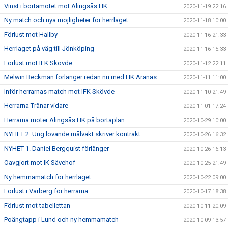
Vinst i bortamötet mot Alingsås HK
2020-11-19 22:16
Ny match och nya möjligheter för herrlaget
2020-11-18 10:00
Förlust mot Hallby
2020-11-16 21:33
Herrlaget på väg till Jönköping
2020-11-16 15:33
Förlust mot IFK Skövde
2020-11-12 22:11
Melwin Beckman förlänger redan nu med HK Aranäs
2020-11-11 11:00
Inför herrarnas match mot IFK Skövde
2020-11-10 21:49
Herrarna Tränar vidare
2020-11-01 17:24
Herrarna möter Alingsås HK på bortaplan
2020-10-29 10:00
NYHET 2. Ung lovande målvakt skriver kontrakt
2020-10-26 16:32
NYHET 1. Daniel Bergquist förlänger
2020-10-26 16:13
Oavgjort mot IK Sävehof
2020-10-25 21:49
Ny hemmamatch för herrlaget
2020-10-22 09:00
Förlust i Varberg för herrarna
2020-10-17 18:38
Förlust mot tabellettan
2020-10-11 20:09
Poängtapp i Lund och ny hemmamatch
2020-10-09 13:57