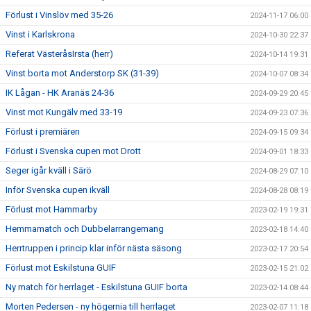
Förlust i Vinslöv med 35-26
2024-11-17 06:00
Vinst i Karlskrona
2024-10-30 22:37
Referat VästeråsIrsta (herr)
2024-10-14 19:31
Vinst borta mot Anderstorp SK (31-39)
2024-10-07 08:34
IK Lågan - HK Aranäs 24-36
2024-09-29 20:45
Vinst mot Kungälv med 33-19
2024-09-23 07:36
Förlust i premiären
2024-09-15 09:34
Förlust i Svenska cupen mot Drott
2024-09-01 18:33
Seger igår kväll i Särö
2024-08-29 07:10
Inför Svenska cupen ikväll
2024-08-28 08:19
Förlust mot Hammarby
2023-02-19 19:31
Hemmamatch och Dubbelarrangemang
2023-02-18 14:40
Herrtruppen i princip klar inför nästa säsong
2023-02-17 20:54
Förlust mot Eskilstuna GUIF
2023-02-15 21:02
Ny match för herrlaget - Eskilstuna GUIF borta
2023-02-14 08:44
Morten Pedersen - ny högernia till herrlaget
2023-02-07 11:18