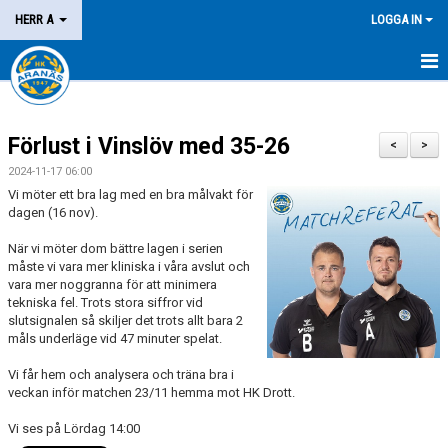
HERR A
LOGGA IN
HEM
Förlust i Vinslöv med 35-26
NYHETER
<
>
2024-11-17 06:00
KALENDER
Vi möter ett bra lag med en bra målvakt för
dagen (16 nov).
MATCHER
När vi möter dom bättre lagen i serien
måste vi vara mer kliniska i våra avslut och
KONTAKT
vara mer noggranna för att minimera
tekniska fel. Trots stora siffror vid
slutsignalen så skiljer det trots allt bara 2
måls underläge vid 47 minuter spelat.
Vi får hem och analysera och träna bra i
veckan inför matchen 23/11 hemma mot HK Drott.
Vi ses på Lördag 14:00