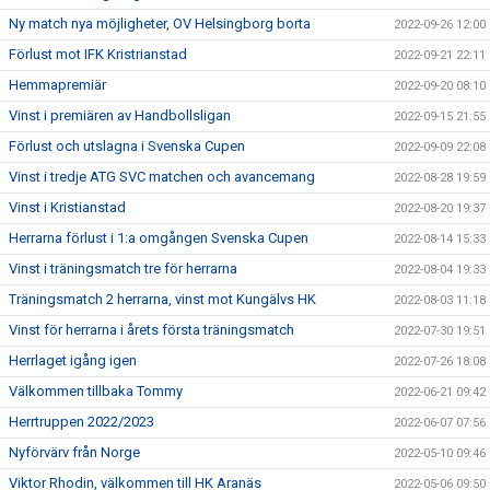
Ny match nya möjligheter, OV Helsingborg borta
2022-09-26 12:00
Förlust mot IFK Kristrianstad
2022-09-21 22:11
Hemmapremiär
2022-09-20 08:10
Vinst i premiären av Handbollsligan
2022-09-15 21:55
Förlust och utslagna i Svenska Cupen
2022-09-09 22:08
Vinst i tredje ATG SVC matchen och avancemang
2022-08-28 19:59
Vinst i Kristianstad
2022-08-20 19:37
Herrarna förlust i 1:a omgången Svenska Cupen
2022-08-14 15:33
Vinst i träningsmatch tre för herrarna
2022-08-04 19:33
Träningsmatch 2 herrarna, vinst mot Kungälvs HK
2022-08-03 11:18
Vinst för herrarna i årets första träningsmatch
2022-07-30 19:51
Herrlaget igång igen
2022-07-26 18:08
Välkommen tillbaka Tommy
2022-06-21 09:42
Herrtruppen 2022/2023
2022-06-07 07:56
Nyförvärv från Norge
2022-05-10 09:46
Viktor Rhodin, välkommen till HK Aranäs
2022-05-06 09:50