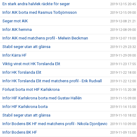
En stark andra halvlek räckte för seger
2019-12-15 20:45
Inför AIK borta med Rasmus Torbjörnsson
2019-12-15 09:00
Seger mot AIK
2019-12-08 21:21
Inför AIK hemma
2019-12-08 09:00
Inför AIK med matchens profil - Melwin Beckman
2019-12-07 19:00
Stabil seger utan att glänsa
2019-11-29 23:32
Inför Kärra HF
2019-11-29 09:00
Viktig vinst mot HK Torslanda Elit
2019-11-23 17:55
Inför HK Torslanda Elit
2019-11-22 18:00
Inför HK Torslanda Elit med matchens profil - Erik Rudvall
2019-11-22 12:00
Förlust borta mot HIF Karlskrona
2019-11-15 20:38
Inför HIF Karlskrona borta med Gustav Hallén
2019-11-15 09:00
Inför HIF Karlskrona borta
2019-11-14 15:00
Stabil seger utan att glänsa
2019-11-10 18:02
Inför Bodens BK HF med matchens profil - Nikola Djordjevic
2019-11-10 09:00
Inför Bodens BK HF
2019-11-09 15:00