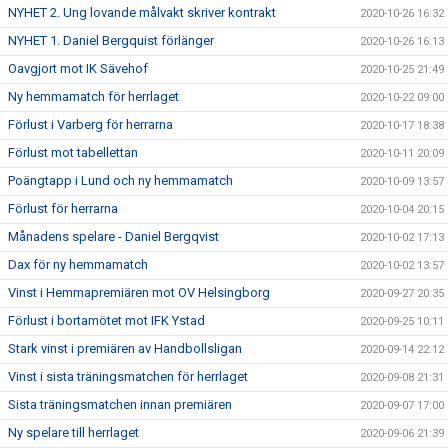
NYHET 2. Ung lovande målvakt skriver kontrakt
2020-10-26 16:32
NYHET 1. Daniel Bergquist förlänger
2020-10-26 16:13
Oavgjort mot IK Sävehof
2020-10-25 21:49
Ny hemmamatch för herrlaget
2020-10-22 09:00
Förlust i Varberg för herrarna
2020-10-17 18:38
Förlust mot tabellettan
2020-10-11 20:09
Poängtapp i Lund och ny hemmamatch
2020-10-09 13:57
Förlust för herrarna
2020-10-04 20:15
Månadens spelare - Daniel Bergqvist
2020-10-02 17:13
Dax för ny hemmamatch
2020-10-02 13:57
Vinst i Hemmapremiären mot OV Helsingborg
2020-09-27 20:35
Förlust i bortamötet mot IFK Ystad
2020-09-25 10:11
Stark vinst i premiären av Handbollsligan
2020-09-14 22:12
Vinst i sista träningsmatchen för herrlaget
2020-09-08 21:31
Sista träningsmatchen innan premiären
2020-09-07 17:00
Ny spelare till herrlaget
2020-09-06 21:39