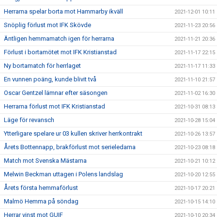
Herrarna spelar borta mot Hammarby ikväll
2021-12-01 10:11
Snöplig förlust mot IFK Skövde
2021-11-23 20:56
Äntligen hemmamatch igen för herrarna
2021-11-21 20:36
Förlust i bortamötet mot IFK Kristianstad
2021-11-17 22:15
Ny bortamatch för herrlaget
2021-11-17 11:33
En vunnen poäng, kunde blivit två
2021-11-10 21:57
Oscar Gentzel lämnar efter säsongen
2021-11-02 16:30
Herrarna förlust mot IFK Kristianstad
2021-10-31 08:13
Läge för revansch
2021-10-28 15:04
Ytterligare spelare ur 03 kullen skriver herrkontrakt
2021-10-26 13:57
Årets Bottennapp, brakförlust mot serieledarna
2021-10-23 08:18
Match mot Svenska Mästarna
2021-10-21 10:12
Melwin Beckman uttagen i Polens landslag
2021-10-20 12:55
Årets första hemmaförlust
2021-10-17 20:21
Malmö Hemma på söndag
2021-10-15 14:10
Herrar vinst mot GUIF
2021-10-10 20:34