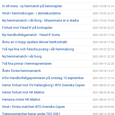
Vi vill mera - ny herrmatch på hemmaplan
2021-10-08 15:16
Vinst i hemmaborgen - i slutsekunderna
2021-10-05 22:31
Ny hemmamatch i vår Borg - tillsammans är vi starka
2021-10-04 10:00
Förlust mot Ystad IF på bortraplan
2021-09-30 22:27
Ny Handbollsligamatch - Ystad IF borta
2021-09-29 17:24
Ännu en U-trupp spelare skriver herrkontrakt
2021-09-24 17:56
Två nya fina och fräscha poäng i vår hemmaborg
2021-09-22 22:10
Ny hemmamatch i vår borg
2021-09-21 22:32
Två fina pinnar i hemmapremiären
2021-09-19 22:20
Årets första hemmamatch
2021-09-18 13:27
Inför Handbollsligapremiären på onsdag 15 september
2021-09-12 12:16
Herrar förlust mot OV Helsingborg I ATG Svenska Cupen
2021-08-29 21:24
Herrar förlust mot HK Malmö
2021-08-25 06:56
Herrarna möter HK Malmö
2021-08-24 10:15
Vinst i första matchen ATG Svenska Cupen
2021-08-18 09:04
Träningsmatcher herrar under TSO 2021
2021-08-15 20:08