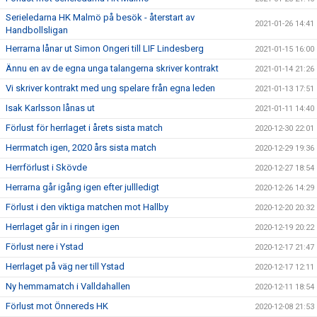
Serieledarna HK Malmö på besök - återstart av
2021-01-26 14:41
Handbollsligan
Herrarna lånar ut Simon Ongeri till LIF Lindesberg
2021-01-15 16:00
Ännu en av de egna unga talangerna skriver kontrakt
2021-01-14 21:26
Vi skriver kontrakt med ung spelare från egna leden
2021-01-13 17:51
Isak Karlsson lånas ut
2021-01-11 14:40
Förlust för herrlaget i årets sista match
2020-12-30 22:01
Herrmatch igen, 2020 års sista match
2020-12-29 19:36
Herrförlust i Skövde
2020-12-27 18:54
Herrarna går igång igen efter jullledigt
2020-12-26 14:29
Förlust i den viktiga matchen mot Hallby
2020-12-20 20:32
Herrlaget går in i ringen igen
2020-12-19 20:22
Förlust nere i Ystad
2020-12-17 21:47
Herrlaget på väg ner till Ystad
2020-12-17 12:11
Ny hemmamatch i Valldahallen
2020-12-11 18:54
Förlust mot Önnereds HK
2020-12-08 21:53