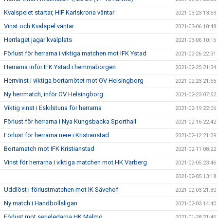
Kvalspelet startar, HIF Karlskrona väntar
2021-03-23 13:59
Vinst och Kvalspel väntar
2021-03-06 18:48
Herrlaget jagar kvalplats
2021-03-06 10:16
Förlust för herrarna i viktiga matchen mot IFK Ystad
2021-02-26 22:31
Herrarna inför IFK Ystad i hemmaborgen
2021-02-25 21:34
Herrvinst i viktiga bortamötet mot OV Helsingborg
2021-02-23 21:55
Ny herrmatch, inför OV Helsingborg
2021-02-23 07:52
Viktig vinst i Eskilstuna för herrarna
2021-02-19 22:06
Förlust för herrarna i Nya Kungsbacka Sporthall
2021-02-16 22:42
Förlust för herrarna nere i Kristianstad
2021-02-12 21:39
Bortamatch mot IFK Kristianstad
2021-02-11 08:22
Vinst för herrarna i viktiga matchen mot HK Varberg
2021-02-05 23:46
2021-02-05 13:18
Uddlöst i förlustmatchen mot IK Sävehof
2021-02-03 21:30
Ny match i Handbollsligan
2021-02-03 14:40
Förlust mot serieledarna HK Malmö
2021-01-28 21:46