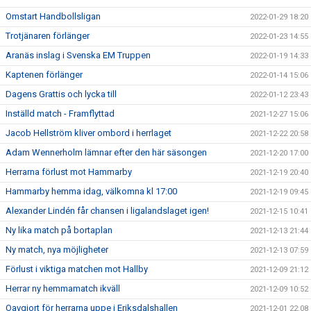
Omstart Handbollsligan
2022-01-29 18:20
Trotjänaren förlänger
2022-01-23 14:55
Aranäs inslag i Svenska EM Truppen
2022-01-19 14:33
Kaptenen förlänger
2022-01-14 15:06
Dagens Grattis och lycka till
2022-01-12 23:43
Inställd match - Framflyttad
2021-12-27 15:06
Jacob Hellström kliver ombord i herrlaget
2021-12-22 20:58
Adam Wennerholm lämnar efter den här säsongen
2021-12-20 17:00
Herrarna förlust mot Hammarby
2021-12-19 20:40
Hammarby hemma idag, välkomna kl 17:00
2021-12-19 09:45
Alexander Lindén får chansen i ligalandslaget igen!
2021-12-15 10:41
Ny lika match på bortaplan
2021-12-13 21:44
Ny match, nya möjligheter
2021-12-13 07:59
Förlust i viktiga matchen mot Hallby
2021-12-09 21:12
Herrar ny hemmamatch ikväll
2021-12-09 10:52
Oavgjort för herrarna uppe i Eriksdalshallen
2021-12-01 22:08