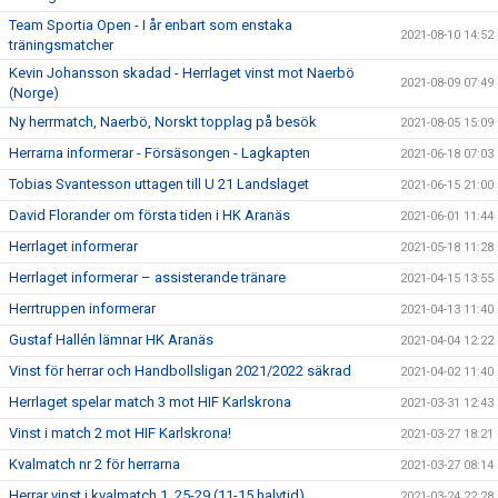
Team Sportia Open - I år enbart som enstaka
2021-08-10 14:52
träningsmatcher
Kevin Johansson skadad - Herrlaget vinst mot Naerbö
2021-08-09 07:49
(Norge)
Ny herrmatch, Naerbö, Norskt topplag på besök
2021-08-05 15:09
Herrarna informerar - Försäsongen - Lagkapten
2021-06-18 07:03
Tobias Svantesson uttagen till U 21 Landslaget
2021-06-15 21:00
David Florander om första tiden i HK Aranäs
2021-06-01 11:44
Herrlaget informerar
2021-05-18 11:28
Herrlaget informerar – assisterande tränare
2021-04-15 13:55
Herrtruppen informerar
2021-04-13 11:40
Gustaf Hallén lämnar HK Aranäs
2021-04-04 12:22
Vinst för herrar och Handbollsligan 2021/2022 säkrad
2021-04-02 11:40
Herrlaget spelar match 3 mot HIF Karlskrona
2021-03-31 12:43
Vinst i match 2 mot HIF Karlskrona!
2021-03-27 18:21
Kvalmatch nr 2 för herrarna
2021-03-27 08:14
Herrar vinst i kvalmatch 1, 25-29 (11-15 halvtid)
2021-03-24 22:28