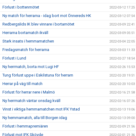
Förlust i bottenmötet
2022-03-12 17:25
Ny match för herrarna - idag bort mot Önnereds HK
2022-03-12 07:54
Redbergslids IK blev vinnare i bortamötet
2022-03-09 22:41
Herrarna bortamatch ikväll
2022-03-09 05:51
Stark insats i hemmamatchen
2022-03-04 22:05
Fredagsmatch för herrarna
2022-03-03 11:33
Förlust i Lund
2022-02-27 18:54
Ny herrmatch, borta mot Lugi HF
2022-02-26 15:53
Tung förlust uppe i Eskilstuna för herrarn
2022-02-20 19:51
Herrar på väg till match
2022-02-20 10:03
Förlust för herrar nere i Malmö
2022-02-16 21:58
Ny herrmatch väntar onsdag kväll
2022-02-16 07:26
Vinst i viktiga hemmamatchen mot IFK Ystad
2022-02-13 19:06
Ny hemmamatch, alla till Borgen idag
2022-02-13 09:00
Förlust i hemmapremiären
2022-02-09 21:56
Förlust mot IFK Skövde
2022-02-01 21:36