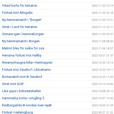
Ystad borta för herrarna
2022-11-30 10:19
Förlust mot Alingsås
2022-11-25 22:18
Ny hemmamatch i "Borgen"
2022-11-23 13:21
Vinst i Lund för herrarna
2022-11-15 22:11
Vinnare igen i hemmaborgen
2022-11-09 22:07
Ny hemmamatch i Borgen
2022-11-08 08:50
Malmö blev för svåra för oss
2022-11-06 18:57
Herrarna förlust mot Hallby
2022-10-27 21:37
Revanschsugna killar i herrtruppen
2022-10-26 13:14
Förlust mot Sävehof i Ulricehamn
2022-10-23 18:11
Bortamatch mot IK Sävehof
2022-10-22 11:43
Vinst mot GUIF
2022-10-19 22:06
Lika uppe i Eriksdalshallen
2022-10-08 20:12
Hammarby borta i omgång 5
2022-10-07 14:56
Redbergslids IK kördes över rejält
2022-10-04 21:59
Förlust i Helsingborg
2022-09-27 21:35