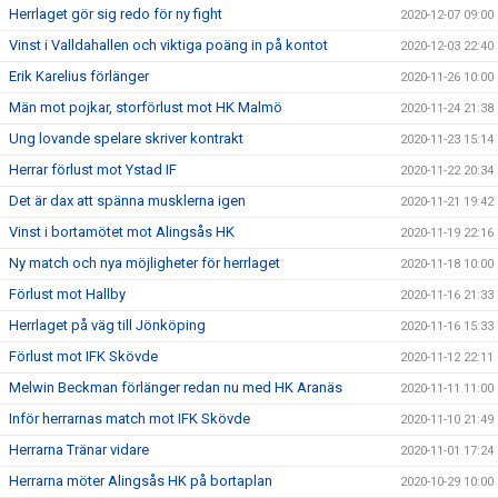
Herrlaget gör sig redo för ny fight
2020-12-07 09:00
Vinst i Valldahallen och viktiga poäng in på kontot
2020-12-03 22:40
Erik Karelius förlänger
2020-11-26 10:00
Män mot pojkar, storförlust mot HK Malmö
2020-11-24 21:38
Ung lovande spelare skriver kontrakt
2020-11-23 15:14
Herrar förlust mot Ystad IF
2020-11-22 20:34
Det är dax att spänna musklerna igen
2020-11-21 19:42
Vinst i bortamötet mot Alingsås HK
2020-11-19 22:16
Ny match och nya möjligheter för herrlaget
2020-11-18 10:00
Förlust mot Hallby
2020-11-16 21:33
Herrlaget på väg till Jönköping
2020-11-16 15:33
Förlust mot IFK Skövde
2020-11-12 22:11
Melwin Beckman förlänger redan nu med HK Aranäs
2020-11-11 11:00
Inför herrarnas match mot IFK Skövde
2020-11-10 21:49
Herrarna Tränar vidare
2020-11-01 17:24
Herrarna möter Alingsås HK på bortaplan
2020-10-29 10:00