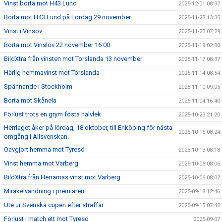
Vinst borta mot H43 Lund
2025-12-01 08:37
Borta mot H43 Lund på Lördag 29 november
2025-11-25 13:35
Vinst i Vinsöv
2025-11-23 07:29
Borta mot Vinslöv 22 november 16:00
2025-11-19 02:00
BildXtra från vinsten mot Torslanda 13 november
2025-11-17 08:37
Härlig hemmavinst mot Torslanda
2025-11-14 08:54
Spännande i Stockholm
2025-11-10 09:05
Borta mot Skånela
2025-11-04 16:40
Förlust trots en grym fösta halvlek
2025-10-23 21:20
Herrlaget åker på lördag, 18 oktober, till Enköping för nästa
2025-10-15 08:24
omgång i Allsvenskan.
Oavgjort hemma mot Tyresö
2025-10-13 08:18
Vinst hemma mot Varberg
2025-10-06 08:06
BildXtra från Herrarnas vinst mot Varberg
2025-10-06 08:02
Mirakelvändning i premiären
2025-09-18 12:46
Ute ur Svenska cupen efter straffar
2025-09-15 07:42
Förlust i match ett mot Tyresö
2025-09-07