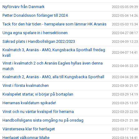
Nyförvärv från Danmark
2022-05-05 09:39
Petter Donaldsson förlänger till 2024
2022-05-04 14:26
Tack för den här tiden - herrspelare som lämnar HK Aranäs
2022-05-03 15:34
Unga egna spelare in i herrsektionen
2022-04-27 08:17
Säkrad plats i Handbollsligan 2022/2023
2022-04-09 12:23
Kvalmatch 3, Aranäs - AMO, Kungsbacka Sporthall fredag
2022-04-07 14:41
kväll
Vinst i kvalmatch 2 och Aranäs Eagles hyllas även denna
2022-04-05 22:23
match
Kvalmatch 2, Aranäs - AMO, alla till Kungsbacka Sporthall
2022-04-04 20:38
Vinst i första kvalmatchen
2022-03-30 21:57
Kvalspelet startar, vi börjar på bortaplan
2022-03-29 14:19
Herrarnas kvaldatum spikade!
2022-03-25 13:37
Vinst och nu väntar kvalspel för herrarna
2022-03-23 22:05
Handbollsligans sista omgång nu på onsdag
2022-03-21 21:38
Vänstersexa klar för herrlaget
2022-03-17 10:48
Herrlaget välkomnar Malte
2022-03-16 14:41