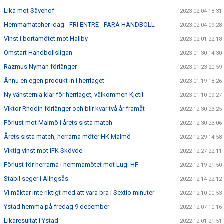
Lika mot Sävehof
2023-02-04 18:31
Hemmamatcher idag - FRI ENTRÈ - PARA HANDBOLL
2023-02-04 09:28
Vinst i bortamötet mot Hallby
2023-02-01 22:18
Omstart Handbollsligan
2023-01-30 14:30
Razmus Nyman förlänger
2023-01-23 20:59
Ännu en egen produkt in i herrlaget
2023-01-19 18:26
Ny vänsternia klar för herrlaget, välkommen Kjetil
2023-01-10 09:27
Viktor Rhodin förlänger och blir kvar två år framåt
2022-12-30 23:25
Förlust mot Malmö i årets sista match
2022-12-30 23:06
Årets sista match, herrarna möter HK Malmö
2022-12-29 14:58
Viktig vinst mot IFK Skövde
2022-12-27 22:11
Förlust för herrarna i hemmamötet mot Lugi HF
2022-12-19 21:50
Stabil seger i Alingsås
2022-12-14 22:12
Vi mäktar inte riktigt med att vara bra i Sextio minuter
2022-12-10 00:53
Ystad hemma på fredag 9 december
2022-12-07 10:16
Likaresultat i Ystad
2022-12-01 21:51