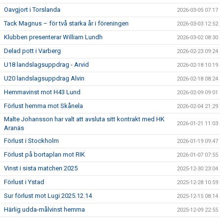
Oavgjort i Torslanda
2026-03-05 07:17
Tack Magnus – för två starka år i föreningen
2026-03-03 12:52
Klubben presenterar William Lundh
2026-03-02 08:30
Delad pott i Varberg
2026-02-23 09:24
U18 landslagsuppdrag - Arvid
2026-02-18 10:19
U20 landslagsuppdrag Alvin
2026-02-18 08:24
Hemmavinst mot H43 Lund
2026-02-09 09:01
Förlust hemma mot Skånela
2026-02-04 21:29
Malte Johansson har valt att avsluta sitt kontrakt med HK
2026-01-21 11:03
Aranäs
Förlust i Stockholm
2026-01-19 09:47
Förlust på bortaplan mot RIK
2026-01-07 07:55
Vinst i sista matchen 2025
2025-12-30 23:04
Förlust i Ystad
2025-12-28 10:59
Sur förlust mot Lugi 2025.12.14
2025-12-15 08:14
Härlig udda-målvinst hemma
2025-12-09 22:55