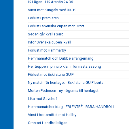
IK Lågan - HK Aranäs 24-36
Vinst mot Kungälv med 33-19
Förlust i premiären
Förlust i Svenska cupen mot Drott
Seger igår kväll i Särö
Inför Svenska cupen ikväll
Förlust mot Hammarby
Hemmamatch och Dubbelarrangemang
Herrtruppen i princip klar inför nästa säsong
Förlust mot Eskilstuna GUIF
Ny match för herrlaget - Eskilstuna GUIF borta
Morten Pedersen - ny högernia till herrlaget
Lika mot Sävehof
Hemmamatcher idag - FRI ENTRÈ - PARA HANDBOLL
Vinst i bortamötet mot Hallby
Omstart Handbollsligan