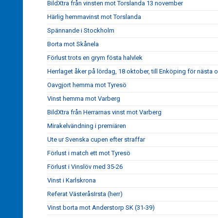
BildXtra från vinsten mot Torslanda 13 november
Härlig hemmavinst mot Torslanda
Spännande i Stockholm
Borta mot Skånela
Förlust trots en grym fösta halvlek
Herrlaget åker på lördag, 18 oktober, till Enköping för nästa
Oavgjort hemma mot Tyresö
Vinst hemma mot Varberg
BildXtra från Herrarnas vinst mot Varberg
Mirakelvändning i premiären
Ute ur Svenska cupen efter straffar
Förlust i match ett mot Tyresö
Förlust i Vinslöv med 35-26
Vinst i Karlskrona
Referat VästeråsIrsta (herr)
Vinst borta mot Anderstorp SK (31-39)