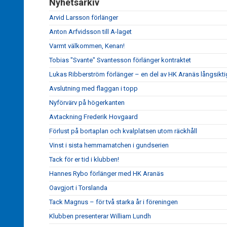
Nyhetsarkiv
Arvid Larsson förlänger
Anton Arfvidsson till A-laget
Varmt välkommen, Kenan!
Tobias "Svante" Svantesson förlänger kontraktet
Lukas Ribberström förlänger – en del av HK Aranäs långsikti
Avslutning med flaggan i topp
Nyförvärv på högerkanten
Avtackning Frederik Hovgaard
Förlust på bortaplan och kvalplatsen utom räckhåll
Vinst i sista hemmamatchen i gundserien
Tack för er tid i klubben!
Hannes Rybo förlänger med HK Aranäs
Oavgjort i Torslanda
Tack Magnus – för två starka år i föreningen
Klubben presenterar William Lundh