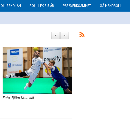
BOLLSSKOLAN
BOLL-LEK 3-5 ÅR
PARAVERKSAMHET
GÅ-HANDBOLL
<
>
Foto: Björn Kronvall