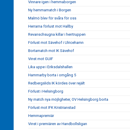
Vinnare igen i hemmaborgen
Ny hemmamatch i Borgen
Malmö blev för svåra för oss
Herrarna förlust mot Hallby
Revanschsugna killar i herrtruppen
Förlust mot Sävehof i Ulricehamn
Bortamatch mot IK Sävehof
Vinst mot GUIF
Lika uppe i Eriksdalshallen
Hammarby borta i omgång 5
Redbergslids IK kördes över rejält
Förlust i Helsingborg
Ny match nya möjligheter, OV Helsingborg borta
Förlust mot IFK Kristrianstad
Hemmapremiär
Vinst i premiären av Handbollsligan