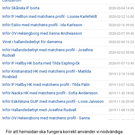
Lundström
Inför Skånela IF borta
2020-03-04 14:45
Inför IF Hellton med matchens profil - Louise Karlefeldt
2020-02-22 10:00
Inför Eslöv med matchens profil - Ida Karlsson
2020-02-16 09:00
Inför OV Helsingborg med Sanna Andreasson
2020-02-07 09:40
Vinst i hallandsderbyt för damerna.
2020-02-04 16:22
Inför Hallandsderbyt med matchens profil - Josefine
2020-02-02 09:00
Rudvall
Inför IF Hallby HK borta med Tilda Espling-Ek
2020-01-07 15:40
Inför Kristianstad HK med matchens profil - Matilda
2019-12-14 14:00
Rosblad
Inför IF Hallby HK med matchens profil - Tilda Palm
2019-12-07 10:00
Inför Nacka HK med matchens profil - Sofia Andersson
2019-11-30 18:00
Inför Eskilstuna GUIF med matchens profil - Lovis Jansson
2019-11-26 09:00
Inför Hallandsderbyt med Josefine Rudvall
2019-11-08 19:00
Inför OV Helsingborg med matchens profil - Sanna
2019-11-03 09:00
Andreasson
Högersexan Emelie Batista klar för HK Aranäs
För att hemsidan ska fungera korrekt använder vi nödvändiga
2019-10-23 10:40