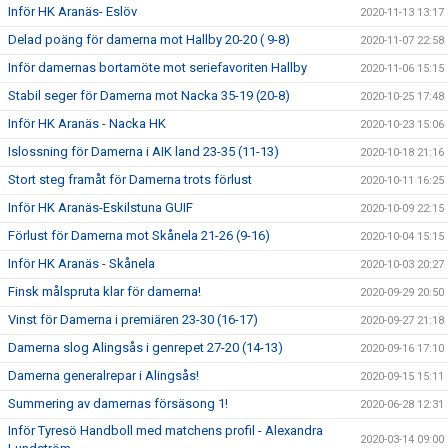
Inför HK Aranäs- Eslöv
2020-11-13 13:17
Delad poäng för damerna mot Hallby 20-20 ( 9-8)
2020-11-07 22:58
Inför damernas bortamöte mot seriefavoriten Hallby
2020-11-06 15:15
Stabil seger för Damerna mot Nacka 35-19 (20-8)
2020-10-25 17:48
Inför HK Aranäs - Nacka HK
2020-10-23 15:06
Islossning för Damerna i AIK land 23-35 (11-13)
2020-10-18 21:16
Stort steg framåt för Damerna trots förlust
2020-10-11 16:25
Inför HK Aranäs-Eskilstuna GUIF
2020-10-09 22:15
Förlust för Damerna mot Skånela 21-26 (9-16)
2020-10-04 15:15
Inför HK Aranäs - Skånela
2020-10-03 20:27
Finsk målspruta klar för damerna!
2020-09-29 20:50
Vinst för Damerna i premiären 23-30 (16-17)
2020-09-27 21:18
Damerna slog Alingsås i genrepet 27-20 (14-13)
2020-09-16 17:10
Damerna generalrepar i Alingsås!
2020-09-15 15:11
Summering av damernas försäsong 1!
2020-06-28 12:31
Inför Tyresö Handboll med matchens profil - Alexandra
2020-03-14 09:00