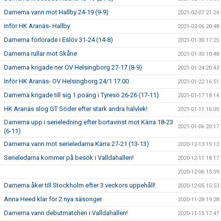
Damerna vann mot Hallby 24-19 (9-9)
2021-02-07 21:24
Inför HK Aranäs- Hallby
2021-02-06 20:48
Damerna förlorade i Eslöv 31-24 (14-8)
2021-01-30 17:25
Damerna rullar mot Skåne
2021-01-30 10:48
Damerna krigade ner OV Helsingborg 27-17 (8-9)
2021-01-24 20:43
Inför HK Aranäs- OV Helsingborg 24/1 17.00
2021-01-22 16:51
Damerna krigade till sig 1 poäng i Tyresö 26-26 (17-11)
2021-01-17 18:14
HK Aranäs slog GT Söder efter stark andra halvlek!
2021-01-11 16:05
Damerna upp i serieledning efter bortavinst mot Kärra 18-23
2021-01-06 20:17
(6-11)
Damerna vann mot serieledarna Kärra 27-21 (13-13)
2020-12-13 15:12
Serieledarna kommer på besök i Valldahallen!
2020-12-11 18:17
2020-12-06 15:59
Damerna åker till Stockholm efter 3 veckors uppehåll!
2020-12-05 15:53
Anna Heed klar för 2 nya säsonger
2020-11-28 19:28
Damerna vann debutmatchen i Valldahallen!
2020-11-15 17:47