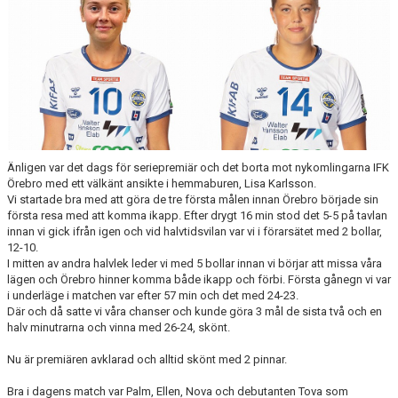
Änligen var det dags för seriepremiär och det borta mot nykomlingarna IFK
Örebro med ett välkänt ansikte i hemmaburen, Lisa Karlsson.
Vi startade bra med att göra de tre första målen innan Örebro började sin
första resa med att komma ikapp. Efter drygt 16 min stod det 5-5 på tavlan
innan vi gick ifrån igen och vid halvtidsvilan var vi i förarsätet med 2 bollar,
12-10.
I mitten av andra halvlek leder vi med 5 bollar innan vi börjar att missa våra
lägen och Örebro hinner komma både ikapp och förbi. Första gånegn vi var
i underläge i matchen var efter 57 min och det med 24-23.
Där och då satte vi våra chanser och kunde göra 3 mål de sista två och en
halv minutrarna och vinna med 26-24, skönt.
Nu är premiären avklarad och alltid skönt med 2 pinnar.
Bra i dagens match var Palm, Ellen, Nova och debutanten Tova som