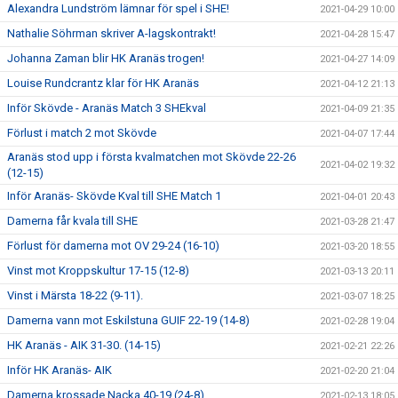
Alexandra Lundström lämnar för spel i SHE!
2021-04-29 10:00
Nathalie Söhrman skriver A-lagskontrakt!
2021-04-28 15:47
Johanna Zaman blir HK Aranäs trogen!
2021-04-27 14:09
Louise Rundcrantz klar för HK Aranäs
2021-04-12 21:13
Inför Skövde - Aranäs Match 3 SHEkval
2021-04-09 21:35
Förlust i match 2 mot Skövde
2021-04-07 17:44
Aranäs stod upp i första kvalmatchen mot Skövde 22-26
2021-04-02 19:32
(12-15)
Inför Aranäs- Skövde Kval till SHE Match 1
2021-04-01 20:43
Damerna får kvala till SHE
2021-03-28 21:47
Förlust för damerna mot OV 29-24 (16-10)
2021-03-20 18:55
Vinst mot Kroppskultur 17-15 (12-8)
2021-03-13 20:11
Vinst i Märsta 18-22 (9-11).
2021-03-07 18:25
Damerna vann mot Eskilstuna GUIF 22-19 (14-8)
2021-02-28 19:04
HK Aranäs - AIK 31-30. (14-15)
2021-02-21 22:26
Inför HK Aranäs- AIK
2021-02-20 21:04
Damerna krossade Nacka 40-19 (24-8)
2021-02-13 18:05