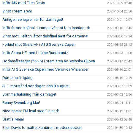
Inför AIK med Ellen Davis
2021-10-09 08:40
Vinst i premiären!
2021-10-04 20:38
Äntligen seriepremiär för damlaget!
2021-10-01 12:07
Inför åttondelsfinal nummer två mot Kristianstad HK
2021-09-10 16:45
Vinst mot Hellton, åttondelsfinal näst för damerna!
2021-08-30 17:24
Förlust mot Skara HF i ATG Svenska Cupen
2021-08-25 21:12
Inför Skara HF med Louise Rundcrantz
2021-08-23 19:00
Uddamålsseger (25-26) i premiären av Svenska Cupen
2021-08-17 20:42
Inför ATG Svenska Cupen med Veronica Wislander
2021-08-16 20:01
Damerna är igång!
2021-08-10 19:19
SHE motstånd söndagen den 8 augusti
2021-08-07 19:09
Sommarhälsning från damlaget
2021-07-02 12:36
Renny Svennberg klar!
2021-06-04 11:41
Nico spelar EM kval med Finland!
2021-05-19 11:01
Grattis Maja!
2021-05-12 08:40
Ellen Davis fortsätter karriären i moderklubben!
2021-04-30 10:43