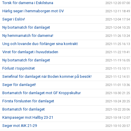
Torsk för damerna i Eskilstuna
2021-12-20 07:00
Härlig seger i hemmaborgen mot OV
2021-12-11 18:49
Seger i Eslöv!
2021-12-04 17:54
Ny bortamatch för damlaget
2021-12-04 10:25
Ny hemmamatch för damerna!
2021-11-26 13:24
Ung och lovande duo förlänger sina kontrakt
2021-11-25 16:13
Vinst för damlaget i huvudstaden
2021-11-22 19:41
Ny bortamatch för damlaget
2021-11-19 16:05
Förlust i toppmötet
2021-11-15 10:11
Seriefinal för damlaget när Boden kommer på besök!
2021-11-12 14:51
Seger för damlaget!
2021-11-01 13:36
Bortamatch för damlaget mot GF Kroppskultur
2021-10-30 21:25
Första förslusten för damlaget
2021-10-24 20:25
Bortamatch för damlaget
2021-10-22 20:06
Kämpaseger mot Hallby 23-21
2021-10-18 12:07
Seger mot AIK 21-29
2021-10-10 20:57