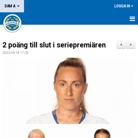
DAM A
LOGGA IN
HEM
2 poäng till slut i seriepremiären
NYHETER
<
>
2022-09-18 17:03
KALENDER
MATCHER
KONTAKT