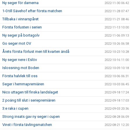
Ny seger för damerna
2022-11-30 06:42
1-0 till Sävehof efter första matchen
2022-11-28 07:47
Tillbaka i vinnarspåret
2022-11-21 08:46
Första förlusten i serien
2022-11-13 10:00
Ny seger på bortagolv
2022-11-06 09:13
Go seger mot OV
2022-10-26 06:58
Årets första förlust men till kvarten ändå
2022-10-23 10:28
Ny seger nere i Eslöv
2022-10-16 11:00
Islossning mot Boden
2022-10-09 10:18
Första halvlek till oss
2022-10-06 06:31
Seger i hemmapremiären
2022-10-03 06:45
Nico uttagen till finska landslaget
2022-09-18 17:24
2 poäng till slut i seriepremiären
2022-09-18 17:03
3:e raka i cupen
2022-09-03 20:36
Strong insats gav ny seger i cupen
2022-08-28 06:09
Vinst i första tävlingsmatchen
2022-08-21 12:20