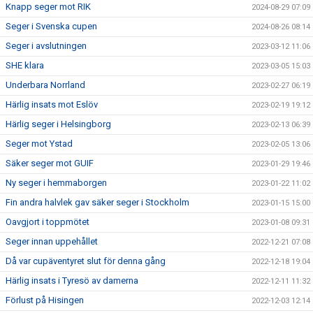
Knapp seger mot RIK
2024-08-29 07:09
Seger i Svenska cupen
2024-08-26 08:14
Seger i avslutningen
2023-03-12 11:06
SHE klara
2023-03-05 15:03
Underbara Norrland
2023-02-27 06:19
Härlig insats mot Eslöv
2023-02-19 19:12
Härlig seger i Helsingborg
2023-02-13 06:39
Seger mot Ystad
2023-02-05 13:06
Säker seger mot GUIF
2023-01-29 19:46
Ny seger i hemmaborgen
2023-01-22 11:02
Fin andra halvlek gav säker seger i Stockholm
2023-01-15 15:00
Oavgjort i toppmötet
2023-01-08 09:31
Seger innan uppehållet
2022-12-21 07:08
Då var cupäventyret slut för denna gång
2022-12-18 19:04
Härlig insats i Tyresö av damerna
2022-12-11 11:32
Förlust på Hisingen
2022-12-03 12:14