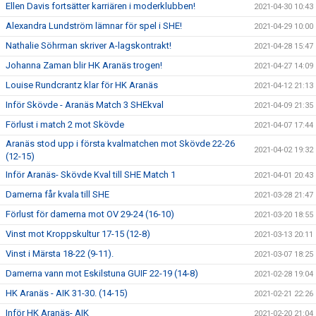
Ellen Davis fortsätter karriären i moderklubben!
2021-04-30 10:43
Alexandra Lundström lämnar för spel i SHE!
2021-04-29 10:00
Nathalie Söhrman skriver A-lagskontrakt!
2021-04-28 15:47
Johanna Zaman blir HK Aranäs trogen!
2021-04-27 14:09
Louise Rundcrantz klar för HK Aranäs
2021-04-12 21:13
Inför Skövde - Aranäs Match 3 SHEkval
2021-04-09 21:35
Förlust i match 2 mot Skövde
2021-04-07 17:44
Aranäs stod upp i första kvalmatchen mot Skövde 22-26
2021-04-02 19:32
(12-15)
Inför Aranäs- Skövde Kval till SHE Match 1
2021-04-01 20:43
Damerna får kvala till SHE
2021-03-28 21:47
Förlust för damerna mot OV 29-24 (16-10)
2021-03-20 18:55
Vinst mot Kroppskultur 17-15 (12-8)
2021-03-13 20:11
Vinst i Märsta 18-22 (9-11).
2021-03-07 18:25
Damerna vann mot Eskilstuna GUIF 22-19 (14-8)
2021-02-28 19:04
HK Aranäs - AIK 31-30. (14-15)
2021-02-21 22:26
Inför HK Aranäs- AIK
2021-02-20 21:04