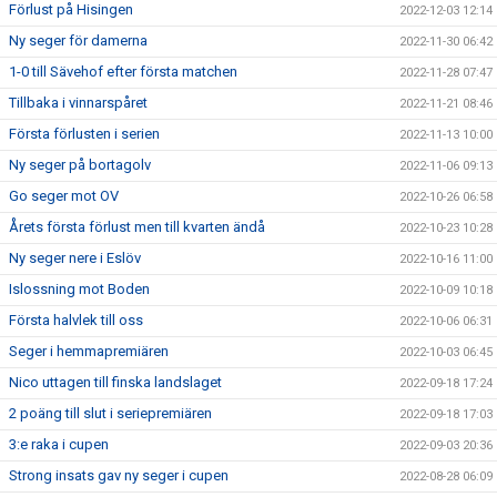
Förlust på Hisingen
2022-12-03 12:14
Ny seger för damerna
2022-11-30 06:42
1-0 till Sävehof efter första matchen
2022-11-28 07:47
Tillbaka i vinnarspåret
2022-11-21 08:46
Första förlusten i serien
2022-11-13 10:00
Ny seger på bortagolv
2022-11-06 09:13
Go seger mot OV
2022-10-26 06:58
Årets första förlust men till kvarten ändå
2022-10-23 10:28
Ny seger nere i Eslöv
2022-10-16 11:00
Islossning mot Boden
2022-10-09 10:18
Första halvlek till oss
2022-10-06 06:31
Seger i hemmapremiären
2022-10-03 06:45
Nico uttagen till finska landslaget
2022-09-18 17:24
2 poäng till slut i seriepremiären
2022-09-18 17:03
3:e raka i cupen
2022-09-03 20:36
Strong insats gav ny seger i cupen
2022-08-28 06:09