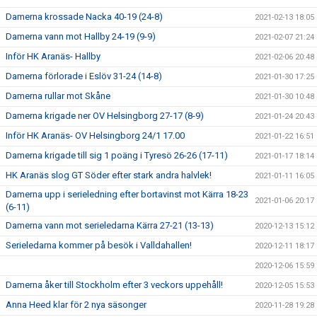
Damerna krossade Nacka 40-19 (24-8)
2021-02-13 18:05
Damerna vann mot Hallby 24-19 (9-9)
2021-02-07 21:24
Inför HK Aranäs- Hallby
2021-02-06 20:48
Damerna förlorade i Eslöv 31-24 (14-8)
2021-01-30 17:25
Damerna rullar mot Skåne
2021-01-30 10:48
Damerna krigade ner OV Helsingborg 27-17 (8-9)
2021-01-24 20:43
Inför HK Aranäs- OV Helsingborg 24/1 17.00
2021-01-22 16:51
Damerna krigade till sig 1 poäng i Tyresö 26-26 (17-11)
2021-01-17 18:14
HK Aranäs slog GT Söder efter stark andra halvlek!
2021-01-11 16:05
Damerna upp i serieledning efter bortavinst mot Kärra 18-23
2021-01-06 20:17
(6-11)
Damerna vann mot serieledarna Kärra 27-21 (13-13)
2020-12-13 15:12
Serieledarna kommer på besök i Valldahallen!
2020-12-11 18:17
2020-12-06 15:59
Damerna åker till Stockholm efter 3 veckors uppehåll!
2020-12-05 15:53
Anna Heed klar för 2 nya säsonger
2020-11-28 19:28