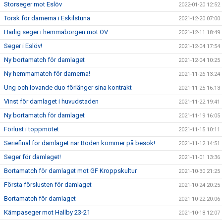
Storseger mot Eslöv
2022-01-20 12:52
Torsk för damerna i Eskilstuna
2021-12-20 07:00
Härlig seger i hemmaborgen mot OV
2021-12-11 18:49
Seger i Eslöv!
2021-12-04 17:54
Ny bortamatch för damlaget
2021-12-04 10:25
Ny hemmamatch för damerna!
2021-11-26 13:24
Ung och lovande duo förlänger sina kontrakt
2021-11-25 16:13
Vinst för damlaget i huvudstaden
2021-11-22 19:41
Ny bortamatch för damlaget
2021-11-19 16:05
Förlust i toppmötet
2021-11-15 10:11
Seriefinal för damlaget när Boden kommer på besök!
2021-11-12 14:51
Seger för damlaget!
2021-11-01 13:36
Bortamatch för damlaget mot GF Kroppskultur
2021-10-30 21:25
Första förslusten för damlaget
2021-10-24 20:25
Bortamatch för damlaget
2021-10-22 20:06
Kämpaseger mot Hallby 23-21
2021-10-18 12:07