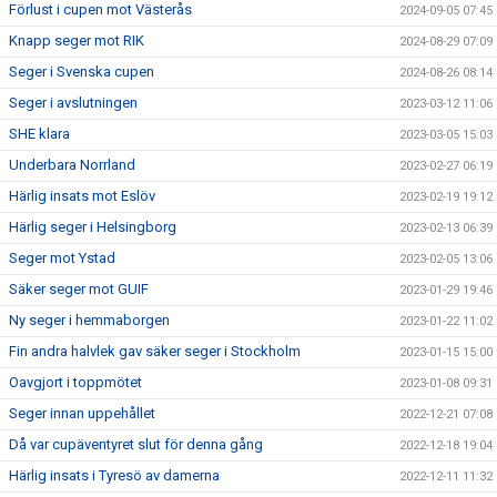
Förlust i cupen mot Västerås
2024-09-05 07:45
Knapp seger mot RIK
2024-08-29 07:09
Seger i Svenska cupen
2024-08-26 08:14
Seger i avslutningen
2023-03-12 11:06
SHE klara
2023-03-05 15:03
Underbara Norrland
2023-02-27 06:19
Härlig insats mot Eslöv
2023-02-19 19:12
Härlig seger i Helsingborg
2023-02-13 06:39
Seger mot Ystad
2023-02-05 13:06
Säker seger mot GUIF
2023-01-29 19:46
Ny seger i hemmaborgen
2023-01-22 11:02
Fin andra halvlek gav säker seger i Stockholm
2023-01-15 15:00
Oavgjort i toppmötet
2023-01-08 09:31
Seger innan uppehållet
2022-12-21 07:08
Då var cupäventyret slut för denna gång
2022-12-18 19:04
Härlig insats i Tyresö av damerna
2022-12-11 11:32