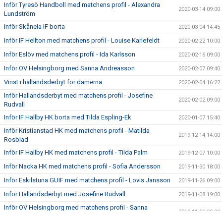
Inför Tyresö Handboll med matchens profil - Alexandra
2020-03-14 09:00
Lundström
Inför Skånela IF borta
2020-03-04 14:45
Inför IF Hellton med matchens profil - Louise Karlefeldt
2020-02-22 10:00
Inför Eslöv med matchens profil - Ida Karlsson
2020-02-16 09:00
Inför OV Helsingborg med Sanna Andreasson
2020-02-07 09:40
Vinst i hallandsderbyt för damerna.
2020-02-04 16:22
Inför Hallandsderbyt med matchens profil - Josefine
2020-02-02 09:00
Rudvall
Inför IF Hallby HK borta med Tilda Espling-Ek
2020-01-07 15:40
Inför Kristianstad HK med matchens profil - Matilda
2019-12-14 14:00
Rosblad
Inför IF Hallby HK med matchens profil - Tilda Palm
2019-12-07 10:00
Inför Nacka HK med matchens profil - Sofia Andersson
2019-11-30 18:00
Inför Eskilstuna GUIF med matchens profil - Lovis Jansson
2019-11-26 09:00
Inför Hallandsderbyt med Josefine Rudvall
2019-11-08 19:00
Inför OV Helsingborg med matchens profil - Sanna
2019-11-03 09:00
Andreasson