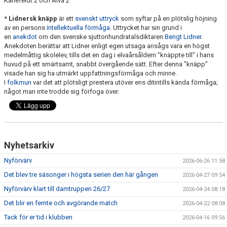
Karlefeldt 2 och Alva 2
*
Lidnersk knäpp
är ett
svenskt uttryck
som syftar på en plötslig höjning
av en persons
intellektuella förmåga
. Uttrycket har sin grund i
en
anekdot
om den svenske sjuttonhundratalsdiktaren
Bengt Lidner
.
Anekdoten berättar att Lidner enligt egen utsaga ansågs vara en högst
medelmåttig skolelev, tills det en dag i elvaårsåldern "knäppte till" i hans
huvud på ett smärtsamt, snabbt övergående sätt. Efter denna "knäpp"
visade han sig ha utmärkt uppfattningsförmåga och minne.
I
folkmun
var det att plötsligt prestera utöver ens ditintills kända förmåga;
något man inte trodde sig förfoga över.
Nyhetsarkiv
Nyförvärv
2026-06-26 11:58
Det blev tre säsonger i högsta serien den här gången
2026-04-27 09:54
Nyförvärv klart till damtruppen 26/27
2026-04-24 08:18
Det blir en femte och avgörande match
2026-04-22 08:08
Tack för er tid i klubben
2026-04-16 09:56