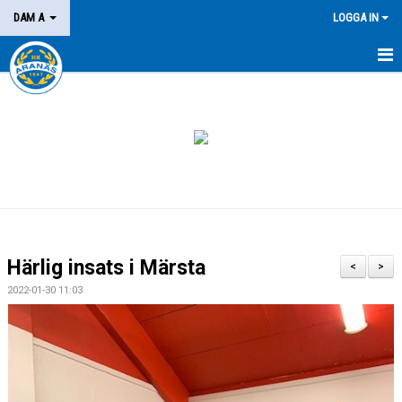
DAM A
LOGGA IN
HEM
NYHETER
KALENDER
MATCHER
BILDGALLERI
Härlig insats i Märsta
<
>
KONTAKT
2022-01-30 11:03