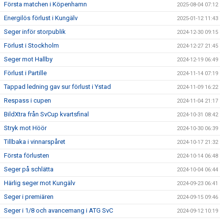
Första matchen i Köpenhamn
2025-08-04 07:12
Energilös förlust i Kungälv
2025-01-12 11:43
Seger inför storpublik
2024-12-30 09:15
Förlust i Stockholm
2024-12-27 21:45
Seger mot Hallby
2024-12-19 06:49
Förlust i Partille
2024-11-14 07:19
Tappad ledning gav sur förlust i Ystad
2024-11-09 16:22
Respass i cupen
2024-11-04 21:17
BildXtra från SvCup kvartsfinal
2024-10-31 08:42
Stryk mot Höör
2024-10-30 06:39
Tillbaka i vinnarspåret
2024-10-17 21:32
Första förlusten
2024-10-14 06:48
Seger på schlätta
2024-10-04 06:44
Härlig seger mot Kungälv
2024-09-23 06:41
Seger i premiären
2024-09-15 09:46
Seger i 1/8 och avancemang i ATG SvC
2024-09-12 10:19