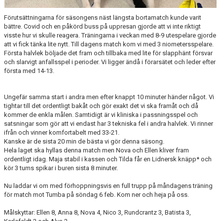
Förutsättningarna för säsongens näst längsta bortamatch kunde varit
bättre. Covid och en påkörd buss på uppresan gjorde att vi inte riktigt
visste hur vi skulle reagera. Träningarna i veckan med 8-9 utespelare gjorde
att vi fick tänka lite nytt. Till dagens match kom vi med 3 niometersspelare.
Första halvlek böljade det fram och tillbaka med lite för slapphänt försvar
och slarvigt anfallsspel i perioder. Vi ligger ändå i förarsätet och leder efter
första med 14-13.
Ungefär samma start i andra men efter knappt 10 minuter händer något. Vi
tightar till det ordentligt bakåt och gör exakt det vi ska framåt och då
kommer de enkla målen. Samtidigt är vi kliniska i passningsspel och
satsningar som gör att vi endast har 3 tekniska fel i andra halvlek. Vi rinner
ifrån och vinner komfortabelt med 33-21.
Kanske är de sista 20 min de bästa vi gör denna säsong.
Hela laget ska hyllas denna match men Nova och Ellen kliver fram
ordentligt idag. Maja stabil i kassen och Tilda får en Lidnersk knäpp* och
kör 3 tums spikar i buren sista 8 minuter.
Nu laddar vi om med förhoppningsvis en full trupp på måndagens träning
för match mot Tumba på söndag 6 feb. Kom ner och heja på oss.
Målskyttar: Ellen 8, Anna 8, Nova 4, Nico 3, Rundcrantz 3, Batista 3,