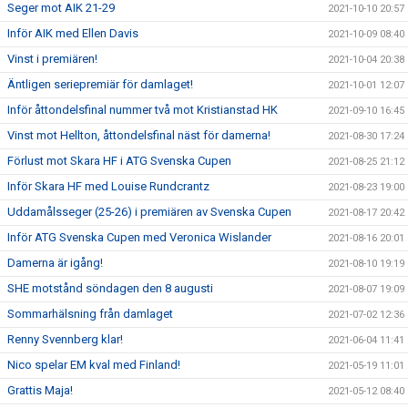
Seger mot AIK 21-29
2021-10-10 20:57
Inför AIK med Ellen Davis
2021-10-09 08:40
Vinst i premiären!
2021-10-04 20:38
Äntligen seriepremiär för damlaget!
2021-10-01 12:07
Inför åttondelsfinal nummer två mot Kristianstad HK
2021-09-10 16:45
Vinst mot Hellton, åttondelsfinal näst för damerna!
2021-08-30 17:24
Förlust mot Skara HF i ATG Svenska Cupen
2021-08-25 21:12
Inför Skara HF med Louise Rundcrantz
2021-08-23 19:00
Uddamålsseger (25-26) i premiären av Svenska Cupen
2021-08-17 20:42
Inför ATG Svenska Cupen med Veronica Wislander
2021-08-16 20:01
Damerna är igång!
2021-08-10 19:19
SHE motstånd söndagen den 8 augusti
2021-08-07 19:09
Sommarhälsning från damlaget
2021-07-02 12:36
Renny Svennberg klar!
2021-06-04 11:41
Nico spelar EM kval med Finland!
2021-05-19 11:01
Grattis Maja!
2021-05-12 08:40