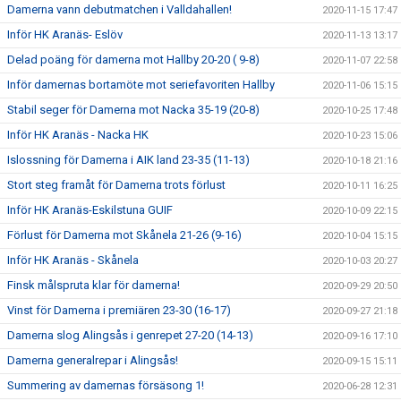
Damerna vann debutmatchen i Valldahallen!
2020-11-15 17:47
Inför HK Aranäs- Eslöv
2020-11-13 13:17
Delad poäng för damerna mot Hallby 20-20 ( 9-8)
2020-11-07 22:58
Inför damernas bortamöte mot seriefavoriten Hallby
2020-11-06 15:15
Stabil seger för Damerna mot Nacka 35-19 (20-8)
2020-10-25 17:48
Inför HK Aranäs - Nacka HK
2020-10-23 15:06
Islossning för Damerna i AIK land 23-35 (11-13)
2020-10-18 21:16
Stort steg framåt för Damerna trots förlust
2020-10-11 16:25
Inför HK Aranäs-Eskilstuna GUIF
2020-10-09 22:15
Förlust för Damerna mot Skånela 21-26 (9-16)
2020-10-04 15:15
Inför HK Aranäs - Skånela
2020-10-03 20:27
Finsk målspruta klar för damerna!
2020-09-29 20:50
Vinst för Damerna i premiären 23-30 (16-17)
2020-09-27 21:18
Damerna slog Alingsås i genrepet 27-20 (14-13)
2020-09-16 17:10
Damerna generalrepar i Alingsås!
2020-09-15 15:11
Summering av damernas försäsong 1!
2020-06-28 12:31