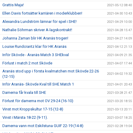
Grattis Maja!
2021-05-12 08:40
Ellen Davis fortsätter karriären i moderklubben!
2021-04-30 10:43
Alexandra Lundström lämnar för spel i SHE!
2021-04-29 10:00
Nathalie Söhrman skriver A-lagskontrakt!
2021-04-28 15:47
Johanna Zaman blir HK Aranäs trogen!
2021-04-27 14:09
Louise Rundcrantz klar för HK Aranäs
2021-04-12 21:13
Inför Skövde - Aranäs Match 3 SHEkval
2021-04-09 21:35
Förlust i match 2 mot Skövde
2021-04-07 17:44
Aranäs stod upp i första kvalmatchen mot Skövde 22-26
2021-04-02 19:32
(12-15)
Inför Aranäs- Skövde Kval till SHE Match 1
2021-04-01 20:43
Damerna får kvala till SHE
2021-03-28 21:47
Förlust för damerna mot OV 29-24 (16-10)
2021-03-20 18:55
Vinst mot Kroppskultur 17-15 (12-8)
2021-03-13 20:11
Vinst i Märsta 18-22 (9-11).
2021-03-07 18:25
Damerna vann mot Eskilstuna GUIF 22-19 (14-8)
2021-02-28 19:04