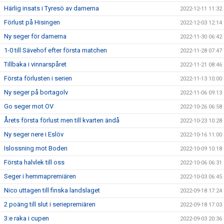
Härlig insats i Tyresö av damerna
2022-12-11 11:32
Förlust på Hisingen
2022-12-03 12:14
Ny seger för damerna
2022-11-30 06:42
1-0 till Sävehof efter första matchen
2022-11-28 07:47
Tillbaka i vinnarspåret
2022-11-21 08:46
Första förlusten i serien
2022-11-13 10:00
Ny seger på bortagolv
2022-11-06 09:13
Go seger mot OV
2022-10-26 06:58
Årets första förlust men till kvarten ändå
2022-10-23 10:28
Ny seger nere i Eslöv
2022-10-16 11:00
Islossning mot Boden
2022-10-09 10:18
Första halvlek till oss
2022-10-06 06:31
Seger i hemmapremiären
2022-10-03 06:45
Nico uttagen till finska landslaget
2022-09-18 17:24
2 poäng till slut i seriepremiären
2022-09-18 17:03
3:e raka i cupen
2022-09-03 20:36