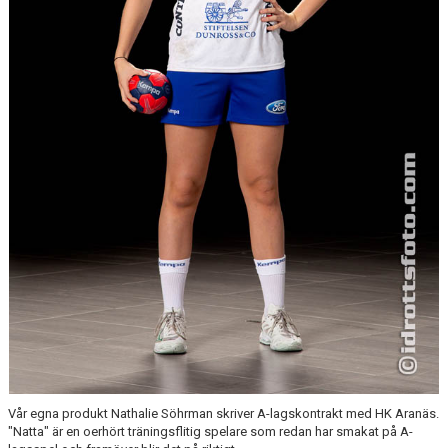
Vår egna produkt Nathalie Söhrman skriver A-lagskontrakt med HK Aranäs.
"Natta" är en oerhört träningsflitig spelare som redan har smakat på A-