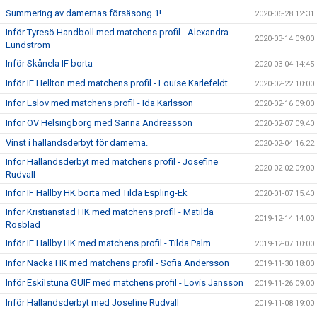
Summering av damernas försäsong 1!
2020-06-28 12:31
Inför Tyresö Handboll med matchens profil - Alexandra
2020-03-14 09:00
Lundström
Inför Skånela IF borta
2020-03-04 14:45
Inför IF Hellton med matchens profil - Louise Karlefeldt
2020-02-22 10:00
Inför Eslöv med matchens profil - Ida Karlsson
2020-02-16 09:00
Inför OV Helsingborg med Sanna Andreasson
2020-02-07 09:40
Vinst i hallandsderbyt för damerna.
2020-02-04 16:22
Inför Hallandsderbyt med matchens profil - Josefine
2020-02-02 09:00
Rudvall
Inför IF Hallby HK borta med Tilda Espling-Ek
2020-01-07 15:40
Inför Kristianstad HK med matchens profil - Matilda
2019-12-14 14:00
Rosblad
Inför IF Hallby HK med matchens profil - Tilda Palm
2019-12-07 10:00
Inför Nacka HK med matchens profil - Sofia Andersson
2019-11-30 18:00
Inför Eskilstuna GUIF med matchens profil - Lovis Jansson
2019-11-26 09:00
Inför Hallandsderbyt med Josefine Rudvall
2019-11-08 19:00