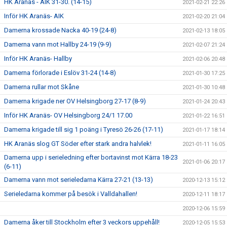
HK Aranäs - AIK 31-30. (14-15)
2021-02-21 22:26
Inför HK Aranäs- AIK
2021-02-20 21:04
Damerna krossade Nacka 40-19 (24-8)
2021-02-13 18:05
Damerna vann mot Hallby 24-19 (9-9)
2021-02-07 21:24
Inför HK Aranäs- Hallby
2021-02-06 20:48
Damerna förlorade i Eslöv 31-24 (14-8)
2021-01-30 17:25
Damerna rullar mot Skåne
2021-01-30 10:48
Damerna krigade ner OV Helsingborg 27-17 (8-9)
2021-01-24 20:43
Inför HK Aranäs- OV Helsingborg 24/1 17.00
2021-01-22 16:51
Damerna krigade till sig 1 poäng i Tyresö 26-26 (17-11)
2021-01-17 18:14
HK Aranäs slog GT Söder efter stark andra halvlek!
2021-01-11 16:05
Damerna upp i serieledning efter bortavinst mot Kärra 18-23
2021-01-06 20:17
(6-11)
Damerna vann mot serieledarna Kärra 27-21 (13-13)
2020-12-13 15:12
Serieledarna kommer på besök i Valldahallen!
2020-12-11 18:17
2020-12-06 15:59
Damerna åker till Stockholm efter 3 veckors uppehåll!
2020-12-05 15:53