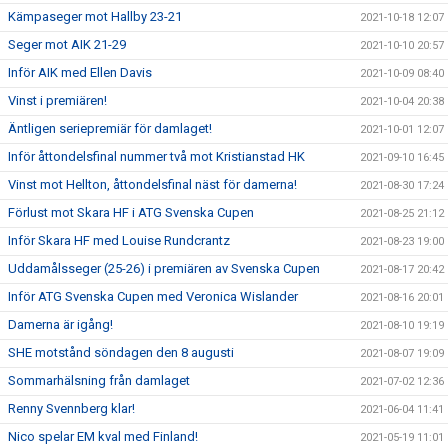
Kämpaseger mot Hallby 23-21
2021-10-18 12:07
Seger mot AIK 21-29
2021-10-10 20:57
Inför AIK med Ellen Davis
2021-10-09 08:40
Vinst i premiären!
2021-10-04 20:38
Äntligen seriepremiär för damlaget!
2021-10-01 12:07
Inför åttondelsfinal nummer två mot Kristianstad HK
2021-09-10 16:45
Vinst mot Hellton, åttondelsfinal näst för damerna!
2021-08-30 17:24
Förlust mot Skara HF i ATG Svenska Cupen
2021-08-25 21:12
Inför Skara HF med Louise Rundcrantz
2021-08-23 19:00
Uddamålsseger (25-26) i premiären av Svenska Cupen
2021-08-17 20:42
Inför ATG Svenska Cupen med Veronica Wislander
2021-08-16 20:01
Damerna är igång!
2021-08-10 19:19
SHE motstånd söndagen den 8 augusti
2021-08-07 19:09
Sommarhälsning från damlaget
2021-07-02 12:36
Renny Svennberg klar!
2021-06-04 11:41
Nico spelar EM kval med Finland!
2021-05-19 11:01