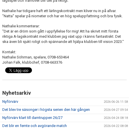
lagsspel och framöver blir det på riktigt.
Nathalie har tidigare haft ett lärlingskontrakt men kliver nu in på allvar.
"Natta" spelar på niometer och har en hög speluppfattning och bra fysik.
Nathalie kommenterar:
"Det är en dröm som gått i uppfyllelse för mig! Att ha skrivit mitt första
riktiga A-lagskontrakt med klubben jag växt upp i känns fantastiskt. Det
ska även bli sjukt roligt och spännande att hjälpa klubben till vision 2023."
Kontakt:
Nathalie Söhrman, spelare, 0708-653464
Johan Falk, klubbchef, 0708-663376
Nyhetsarkiv
Nyförvärv
2026-06-26 11:58
Det blev tre säsonger i högsta serien den här gången
2026-04-27 09:54
Nyförvärv klart till damtruppen 26/27
2026-04-24 08:18
Det blir en femte och avgörande match
2026-04-22 08:08