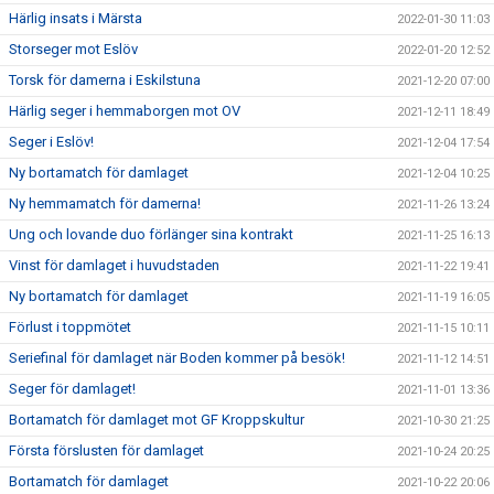
Härlig insats i Märsta
2022-01-30 11:03
Storseger mot Eslöv
2022-01-20 12:52
Torsk för damerna i Eskilstuna
2021-12-20 07:00
Härlig seger i hemmaborgen mot OV
2021-12-11 18:49
Seger i Eslöv!
2021-12-04 17:54
Ny bortamatch för damlaget
2021-12-04 10:25
Ny hemmamatch för damerna!
2021-11-26 13:24
Ung och lovande duo förlänger sina kontrakt
2021-11-25 16:13
Vinst för damlaget i huvudstaden
2021-11-22 19:41
Ny bortamatch för damlaget
2021-11-19 16:05
Förlust i toppmötet
2021-11-15 10:11
Seriefinal för damlaget när Boden kommer på besök!
2021-11-12 14:51
Seger för damlaget!
2021-11-01 13:36
Bortamatch för damlaget mot GF Kroppskultur
2021-10-30 21:25
Första förslusten för damlaget
2021-10-24 20:25
Bortamatch för damlaget
2021-10-22 20:06