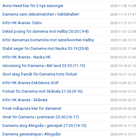
Anna Heed klar för 2 nya säsonger
2020-11-28 19:28
Damerna vann debutmatchen i Valldahallen!
2020-11-15 17:47
Inför HK Aranäs- Eslöv
2020-11-13 13:17
Delad poäng för damerna mot Hallby 20-20 ( 9-8)
2020-11-07 22:58
Inför damernas bortamöte mot seriefavoriten Hallby
2020-11-06 15:15
Stabil seger för Damerna mot Nacka 35-19 (20-8)
2020-10-25 17:48
Inför HK Aranäs - Nacka HK
2020-10-23 15:06
Islossning för Damerna i AIK land 23-35 (11-13)
2020-10-18 21:16
Stort steg framåt för Damerna trots förlust
2020-10-11 16:25
Inför HK Aranäs-Eskilstuna GUIF
2020-10-09 22:15
Förlust för Damerna mot Skånela 21-26 (9-16)
2020-10-04 15:15
Inför HK Aranäs - Skånela
2020-10-03 20:27
Finsk målspruta klar för damerna!
2020-09-29 20:50
Vinst för Damerna i premiären 23-30 (16-17)
2020-09-27 21:18
Damerna slog Alingsås i genrepet 27-20 (14-13)
2020-09-16 17:10
Damerna generalrepar i Alingsås!
2020-09-15 15:11