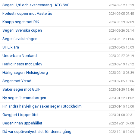
Seger i 1/8 och avancemang i ATG SvC
2024-09-12 10:19
Förlust i cupen mot Västerås
2024-09-05 07:45
Knapp seger mot RIK
2024-08-29 07:09
Seger i Svenska cupen
2024-08-26 08:14
Seger i avslutningen
2023-03-12 11:06
SHE klara
2023-03-05 15:03
Underbara Norrland
2023-02-27 06:19
Härlig insats mot Eslöv
2023-02-19 19:12
Härlig seger i Helsingborg
2023-02-13 06:39
Seger mot Ystad
2023-02-05 13:06
Säker seger mot GUIF
2023-01-29 19:46
Ny seger i hemmaborgen
2023-01-22 11:02
Fin andra halvlek gav säker seger i Stockholm
2023-01-15 15:00
Oavgjort i toppmötet
2023-01-08 09:31
Seger innan uppehållet
2022-12-21 07:08
Då var cupäventyret slut för denna gång
2022-12-18 19:04