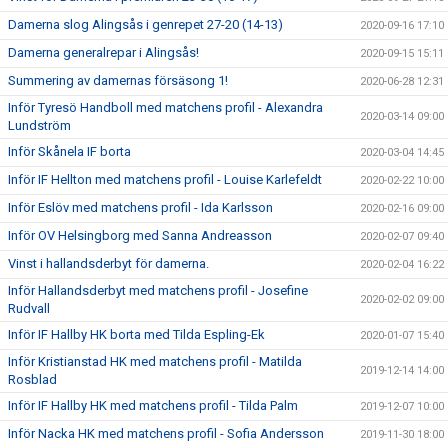
Damerna slog Alingsås i genrepet 27-20 (14-13)
2020-09-16 17:10
Damerna generalrepar i Alingsås!
2020-09-15 15:11
Summering av damernas försäsong 1!
2020-06-28 12:31
Inför Tyresö Handboll med matchens profil - Alexandra
2020-03-14 09:00
Lundström
Inför Skånela IF borta
2020-03-04 14:45
Inför IF Hellton med matchens profil - Louise Karlefeldt
2020-02-22 10:00
Inför Eslöv med matchens profil - Ida Karlsson
2020-02-16 09:00
Inför OV Helsingborg med Sanna Andreasson
2020-02-07 09:40
Vinst i hallandsderbyt för damerna.
2020-02-04 16:22
Inför Hallandsderbyt med matchens profil - Josefine
2020-02-02 09:00
Rudvall
Inför IF Hallby HK borta med Tilda Espling-Ek
2020-01-07 15:40
Inför Kristianstad HK med matchens profil - Matilda
2019-12-14 14:00
Rosblad
Inför IF Hallby HK med matchens profil - Tilda Palm
2019-12-07 10:00
Inför Nacka HK med matchens profil - Sofia Andersson
2019-11-30 18:00