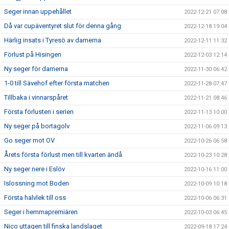
Seger innan uppehållet
2022-12-21 07:08
Då var cupäventyret slut för denna gång
2022-12-18 19:04
Härlig insats i Tyresö av damerna
2022-12-11 11:32
Förlust på Hisingen
2022-12-03 12:14
Ny seger för damerna
2022-11-30 06:42
1-0 till Sävehof efter första matchen
2022-11-28 07:47
Tillbaka i vinnarspåret
2022-11-21 08:46
Första förlusten i serien
2022-11-13 10:00
Ny seger på bortagolv
2022-11-06 09:13
Go seger mot OV
2022-10-26 06:58
Årets första förlust men till kvarten ändå
2022-10-23 10:28
Ny seger nere i Eslöv
2022-10-16 11:00
Islossning mot Boden
2022-10-09 10:18
Första halvlek till oss
2022-10-06 06:31
Seger i hemmapremiären
2022-10-03 06:45
Nico uttagen till finska landslaget
2022-09-18 17:24