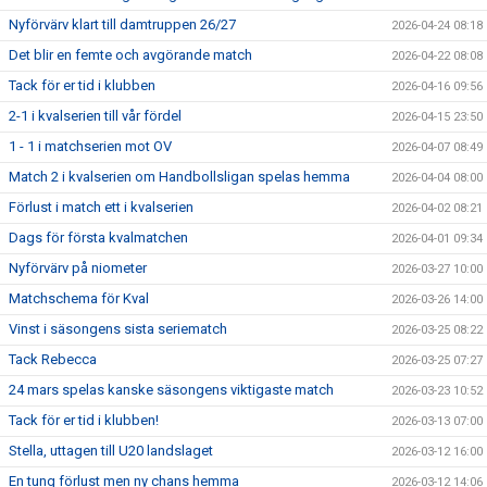
Nyförvärv klart till damtruppen 26/27
2026-04-24 08:18
Det blir en femte och avgörande match
2026-04-22 08:08
Tack för er tid i klubben
2026-04-16 09:56
2-1 i kvalserien till vår fördel
2026-04-15 23:50
1 - 1 i matchserien mot OV
2026-04-07 08:49
Match 2 i kvalserien om Handbollsligan spelas hemma
2026-04-04 08:00
Förlust i match ett i kvalserien
2026-04-02 08:21
Dags för första kvalmatchen
2026-04-01 09:34
Nyförvärv på niometer
2026-03-27 10:00
Matchschema för Kval
2026-03-26 14:00
Vinst i säsongens sista seriematch
2026-03-25 08:22
Tack Rebecca
2026-03-25 07:27
24 mars spelas kanske säsongens viktigaste match
2026-03-23 10:52
Tack för er tid i klubben!
2026-03-13 07:00
Stella, uttagen till U20 landslaget
2026-03-12 16:00
En tung förlust men ny chans hemma
2026-03-12 14:06