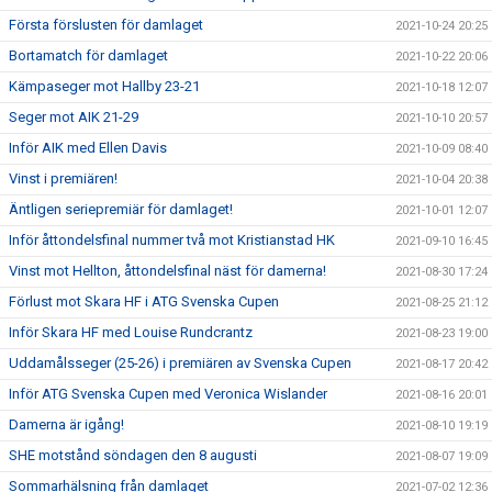
Första förslusten för damlaget
2021-10-24 20:25
Bortamatch för damlaget
2021-10-22 20:06
Kämpaseger mot Hallby 23-21
2021-10-18 12:07
Seger mot AIK 21-29
2021-10-10 20:57
Inför AIK med Ellen Davis
2021-10-09 08:40
Vinst i premiären!
2021-10-04 20:38
Äntligen seriepremiär för damlaget!
2021-10-01 12:07
Inför åttondelsfinal nummer två mot Kristianstad HK
2021-09-10 16:45
Vinst mot Hellton, åttondelsfinal näst för damerna!
2021-08-30 17:24
Förlust mot Skara HF i ATG Svenska Cupen
2021-08-25 21:12
Inför Skara HF med Louise Rundcrantz
2021-08-23 19:00
Uddamålsseger (25-26) i premiären av Svenska Cupen
2021-08-17 20:42
Inför ATG Svenska Cupen med Veronica Wislander
2021-08-16 20:01
Damerna är igång!
2021-08-10 19:19
SHE motstånd söndagen den 8 augusti
2021-08-07 19:09
Sommarhälsning från damlaget
2021-07-02 12:36