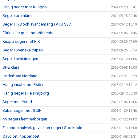
Härlig seger mot Kungälv
2024-09-23 06:41
Seger i premiären
2024-09-15 09:46
Seger i 1/8 och avancemang i ATG SvC
2024-09-12 10:19
Förlust i cupen mot Västerås
2024-09-05 07:45
Knapp seger mot RIK
2024-08-29 07:09
Seger i Svenska cupen
2024-08-26 08:14
Seger i avslutningen
2023-03-12 11:06
SHE klara
2023-03-05 15:03
Underbara Norrland
2023-02-27 06:19
Härlig insats mot Eslöv
2023-02-19 19:12
Härlig seger i Helsingborg
2023-02-13 06:39
Seger mot Ystad
2023-02-05 13:06
Säker seger mot GUIF
2023-01-29 19:46
Ny seger i hemmaborgen
2023-01-22 11:02
Fin andra halvlek gav säker seger i Stockholm
2023-01-15 15:00
Oavgjort i toppmötet
2023-01-08 09:31