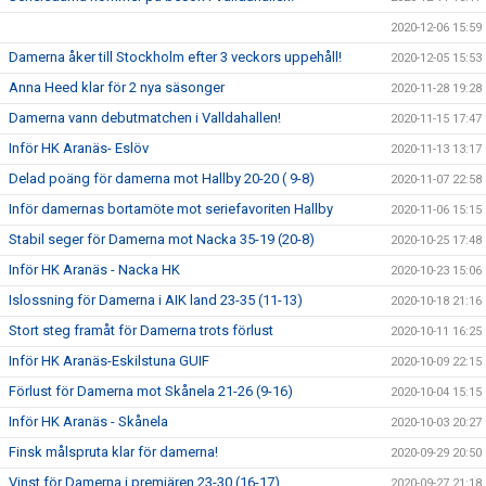
2020-12-06 15:59
Damerna åker till Stockholm efter 3 veckors uppehåll!
2020-12-05 15:53
Anna Heed klar för 2 nya säsonger
2020-11-28 19:28
Damerna vann debutmatchen i Valldahallen!
2020-11-15 17:47
Inför HK Aranäs- Eslöv
2020-11-13 13:17
Delad poäng för damerna mot Hallby 20-20 ( 9-8)
2020-11-07 22:58
Inför damernas bortamöte mot seriefavoriten Hallby
2020-11-06 15:15
Stabil seger för Damerna mot Nacka 35-19 (20-8)
2020-10-25 17:48
Inför HK Aranäs - Nacka HK
2020-10-23 15:06
Islossning för Damerna i AIK land 23-35 (11-13)
2020-10-18 21:16
Stort steg framåt för Damerna trots förlust
2020-10-11 16:25
Inför HK Aranäs-Eskilstuna GUIF
2020-10-09 22:15
Förlust för Damerna mot Skånela 21-26 (9-16)
2020-10-04 15:15
Inför HK Aranäs - Skånela
2020-10-03 20:27
Finsk målspruta klar för damerna!
2020-09-29 20:50
Vinst för Damerna i premiären 23-30 (16-17)
2020-09-27 21:18