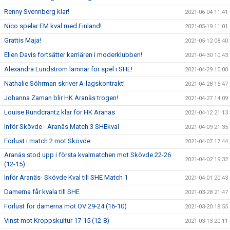
Renny Svennberg klar!
2021-06-04 11:41
Nico spelar EM kval med Finland!
2021-05-19 11:01
Grattis Maja!
2021-05-12 08:40
Ellen Davis fortsätter karriären i moderklubben!
2021-04-30 10:43
Alexandra Lundström lämnar för spel i SHE!
2021-04-29 10:00
Nathalie Söhrman skriver A-lagskontrakt!
2021-04-28 15:47
Johanna Zaman blir HK Aranäs trogen!
2021-04-27 14:09
Louise Rundcrantz klar för HK Aranäs
2021-04-12 21:13
Inför Skövde - Aranäs Match 3 SHEkval
2021-04-09 21:35
Förlust i match 2 mot Skövde
2021-04-07 17:44
Aranäs stod upp i första kvalmatchen mot Skövde 22-26
2021-04-02 19:32
(12-15)
Inför Aranäs- Skövde Kval till SHE Match 1
2021-04-01 20:43
Damerna får kvala till SHE
2021-03-28 21:47
Förlust för damerna mot OV 29-24 (16-10)
2021-03-20 18:55
Vinst mot Kroppskultur 17-15 (12-8)
2021-03-13 20:11