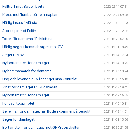
Fullträff mot Boden borta
2022-02-14 07:51
Kross mot Tumba på hemmaplan
2022-02-07 09:25
Härlig insats i Märsta
2022-01-30 11:03
Storseger mot Eslöv
2022-01-20 12:52
Torsk för damerna i Eskilstuna
2021-12-20 07:00
Härlig seger i hemmaborgen mot OV
2021-12-11 18:49
Seger i Eslöv!
2021-12-04 17:54
Ny bortamatch för damlaget
2021-12-04 10:25
Ny hemmamatch för damerna!
2021-11-26 13:24
Ung och lovande duo förlänger sina kontrakt
2021-11-25 16:13
Vinst för damlaget i huvudstaden
2021-11-22 19:41
Ny bortamatch för damlaget
2021-11-19 16:05
Förlust i toppmötet
2021-11-15 10:11
Seriefinal för damlaget när Boden kommer på besök!
2021-11-12 14:51
Seger för damlaget!
2021-11-01 13:36
Bortamatch för damlaget mot GF Kroppskultur
2021-10-30 21:25