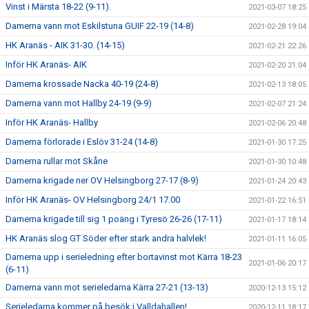
Vinst i Märsta 18-22 (9-11).
2021-03-07 18:25
Damerna vann mot Eskilstuna GUIF 22-19 (14-8)
2021-02-28 19:04
HK Aranäs - AIK 31-30. (14-15)
2021-02-21 22:26
Inför HK Aranäs- AIK
2021-02-20 21:04
Damerna krossade Nacka 40-19 (24-8)
2021-02-13 18:05
Damerna vann mot Hallby 24-19 (9-9)
2021-02-07 21:24
Inför HK Aranäs- Hallby
2021-02-06 20:48
Damerna förlorade i Eslöv 31-24 (14-8)
2021-01-30 17:25
Damerna rullar mot Skåne
2021-01-30 10:48
Damerna krigade ner OV Helsingborg 27-17 (8-9)
2021-01-24 20:43
Inför HK Aranäs- OV Helsingborg 24/1 17.00
2021-01-22 16:51
Damerna krigade till sig 1 poäng i Tyresö 26-26 (17-11)
2021-01-17 18:14
HK Aranäs slog GT Söder efter stark andra halvlek!
2021-01-11 16:05
Damerna upp i serieledning efter bortavinst mot Kärra 18-23
2021-01-06 20:17
(6-11)
Damerna vann mot serieledarna Kärra 27-21 (13-13)
2020-12-13 15:12
Serieledarna kommer på besök i Valldahallen!
2020-12-11 18:17