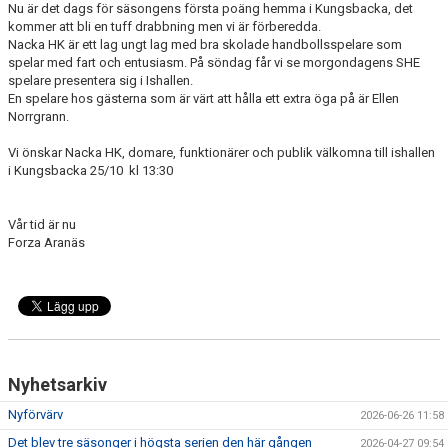
Nu är det dags för säsongens första poäng hemma i Kungsbacka, det
kommer att bli en tuff drabbning men vi är förberedda.
Nacka HK är ett lag ungt lag med bra skolade handbollsspelare som
spelar med fart och entusiasm. På söndag får vi se morgondagens SHE
spelare presentera sig i Ishallen.
En spelare hos gästerna som är värt att hålla ett extra öga på är Ellen
Norrgrann.
Vi önskar Nacka HK, domare, funktionärer och publik välkomna till ishallen
i Kungsbacka 25/10 kl 13:30
Vår tid är nu
Forza Aranäs
Nyhetsarkiv
Nyförvärv
2026-06-26 11:58
Det blev tre säsonger i högsta serien den här gången
2026-04-27 09:54