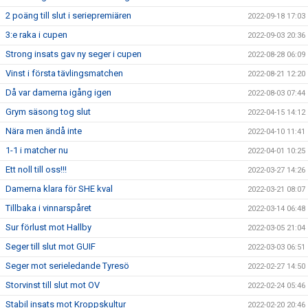
2 poäng till slut i seriepremiären
2022-09-18 17:03
3:e raka i cupen
2022-09-03 20:36
Strong insats gav ny seger i cupen
2022-08-28 06:09
Vinst i första tävlingsmatchen
2022-08-21 12:20
Då var damerna igång igen
2022-08-03 07:44
Grym säsong tog slut
2022-04-15 14:12
Nära men ändå inte
2022-04-10 11:41
1-1 i matcher nu
2022-04-01 10:25
Ett noll till oss!!!
2022-03-27 14:26
Damerna klara för SHE kval
2022-03-21 08:07
Tillbaka i vinnarspåret
2022-03-14 06:48
Sur förlust mot Hallby
2022-03-05 21:04
Seger till slut mot GUIF
2022-03-03 06:51
Seger mot serieledande Tyresö
2022-02-27 14:50
Storvinst till slut mot OV
2022-02-24 05:46
Stabil insats mot Kroppskultur
2022-02-20 20:46