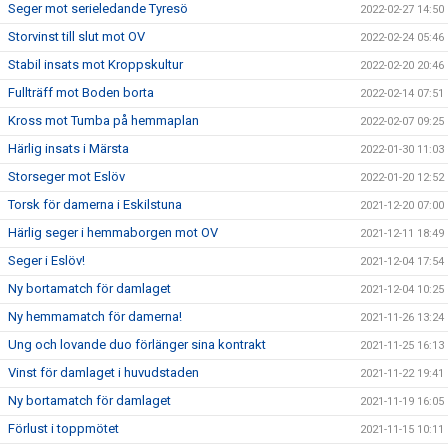
Seger mot serieledande Tyresö
2022-02-27 14:50
Storvinst till slut mot OV
2022-02-24 05:46
Stabil insats mot Kroppskultur
2022-02-20 20:46
Fullträff mot Boden borta
2022-02-14 07:51
Kross mot Tumba på hemmaplan
2022-02-07 09:25
Härlig insats i Märsta
2022-01-30 11:03
Storseger mot Eslöv
2022-01-20 12:52
Torsk för damerna i Eskilstuna
2021-12-20 07:00
Härlig seger i hemmaborgen mot OV
2021-12-11 18:49
Seger i Eslöv!
2021-12-04 17:54
Ny bortamatch för damlaget
2021-12-04 10:25
Ny hemmamatch för damerna!
2021-11-26 13:24
Ung och lovande duo förlänger sina kontrakt
2021-11-25 16:13
Vinst för damlaget i huvudstaden
2021-11-22 19:41
Ny bortamatch för damlaget
2021-11-19 16:05
Förlust i toppmötet
2021-11-15 10:11