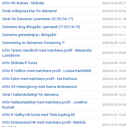
Inför HK Aranäs - Skånela
2020-10-03 20:27
Finsk målspruta klar för damerna!
2020-09-29 20:50
Vinst för Damerna i premiären 23-30 (16-17)
2020-09-27 21:18
Damerna slog Alingsås i genrepet 27-20 (14-13)
2020-09-16 17:10
Damerna generalrepar i Alingsås!
2020-09-15 15:11
Summering av damernas försäsong 1!
2020-06-28 12:31
Inför Tyresö Handboll med matchens profil - Alexandra
2020-03-14 09:00
Lundström
Inför Skånela IF borta
2020-03-04 14:45
Inför IF Hellton med matchens profil - Louise Karlefeldt
2020-02-22 10:00
Inför Eslöv med matchens profil - Ida Karlsson
2020-02-16 09:00
Inför OV Helsingborg med Sanna Andreasson
2020-02-07 09:40
Vinst i hallandsderbyt för damerna.
2020-02-04 16:22
Inför Hallandsderbyt med matchens profil - Josefine
2020-02-02 09:00
Rudvall
Inför IF Hallby HK borta med Tilda Espling-Ek
2020-01-07 15:40
Inför Kristianstad HK med matchens profil - Matilda
2019-12-14 14:00