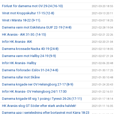
Förlust för damerna mot OV 29-24 (16-10)
2021-03-20 18:55
Vinst mot Kroppskultur 17-15 (12-8)
2021-03-13 20:11
Vinst i Märsta 18-22 (9-11).
2021-03-07 18:25
Damerna vann mot Eskilstuna GUIF 22-19 (14-8)
2021-02-28 19:04
HK Aranäs - AIK 31-30. (14-15)
2021-02-21 22:26
Inför HK Aranäs- AIK
2021-02-20 21:04
Damerna krossade Nacka 40-19 (24-8)
2021-02-13 18:05
Damerna vann mot Hallby 24-19 (9-9)
2021-02-07 21:24
Inför HK Aranäs- Hallby
2021-02-06 20:48
Damerna förlorade i Eslöv 31-24 (14-8)
2021-01-30 17:25
Damerna rullar mot Skåne
2021-01-30 10:48
Damerna krigade ner OV Helsingborg 27-17 (8-9)
2021-01-24 20:43
Inför HK Aranäs- OV Helsingborg 24/1 17.00
2021-01-22 16:51
Damerna krigade till sig 1 poäng i Tyresö 26-26 (17-11)
2021-01-17 18:14
HK Aranäs slog GT Söder efter stark andra halvlek!
2021-01-11 16:05
Damerna upp i serieledning efter bortavinst mot Kärra 18-23