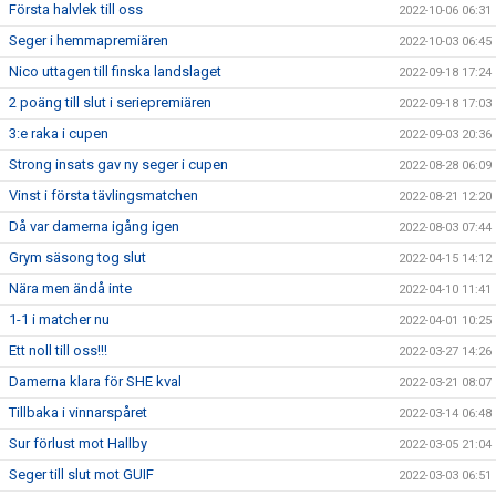
Första halvlek till oss
2022-10-06 06:31
Seger i hemmapremiären
2022-10-03 06:45
Nico uttagen till finska landslaget
2022-09-18 17:24
2 poäng till slut i seriepremiären
2022-09-18 17:03
3:e raka i cupen
2022-09-03 20:36
Strong insats gav ny seger i cupen
2022-08-28 06:09
Vinst i första tävlingsmatchen
2022-08-21 12:20
Då var damerna igång igen
2022-08-03 07:44
Grym säsong tog slut
2022-04-15 14:12
Nära men ändå inte
2022-04-10 11:41
1-1 i matcher nu
2022-04-01 10:25
Ett noll till oss!!!
2022-03-27 14:26
Damerna klara för SHE kval
2022-03-21 08:07
Tillbaka i vinnarspåret
2022-03-14 06:48
Sur förlust mot Hallby
2022-03-05 21:04
Seger till slut mot GUIF
2022-03-03 06:51