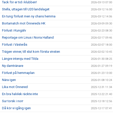
Tack för er tid i klubben!
2026-03-13 07:00
Stella, uttagen till U20 landslaget
2026-03-12 16:00
En tung förlust men ny chans hemma
2026-03-12 14:06
Bortamatch mot Önnereds HK
2026-03-09 09:30
Förlust i Kungälv
2026-02-23 08:30
Reportage om Linus i Norra Halland
2026-02-17 09:46
Förlust i Västerås
2026-02-07 18:00
Trägen vinner, till slut kom första vinsten
2026-02-02 10:45
Längre intervju med Tilda
2026-01-30 08:25
Ny damtränare
2026-01-27 09:19
Förlust på hemmaplan
2026-01-23 13:00
Nära igen
2026-01-08 10:24
Lika mot Önnered
2025-12-31 11:34
En bra halvlek räckte inte
2025-12-22 21:40
Sur torsk i norr
2025-12-18 12:56
Då kör vi igång igen
2025-12-17 07:41