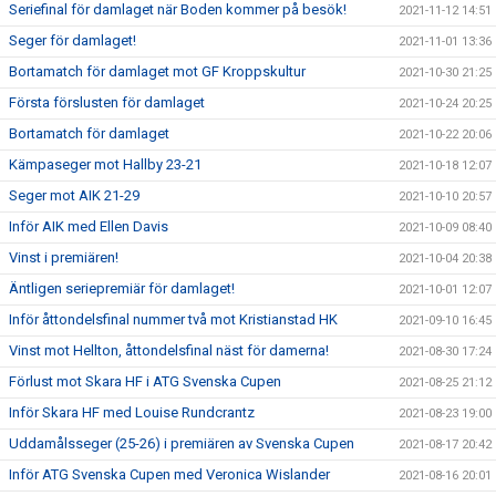
Seriefinal för damlaget när Boden kommer på besök!
2021-11-12 14:51
Seger för damlaget!
2021-11-01 13:36
Bortamatch för damlaget mot GF Kroppskultur
2021-10-30 21:25
Första förslusten för damlaget
2021-10-24 20:25
Bortamatch för damlaget
2021-10-22 20:06
Kämpaseger mot Hallby 23-21
2021-10-18 12:07
Seger mot AIK 21-29
2021-10-10 20:57
Inför AIK med Ellen Davis
2021-10-09 08:40
Vinst i premiären!
2021-10-04 20:38
Äntligen seriepremiär för damlaget!
2021-10-01 12:07
Inför åttondelsfinal nummer två mot Kristianstad HK
2021-09-10 16:45
Vinst mot Hellton, åttondelsfinal näst för damerna!
2021-08-30 17:24
Förlust mot Skara HF i ATG Svenska Cupen
2021-08-25 21:12
Inför Skara HF med Louise Rundcrantz
2021-08-23 19:00
Uddamålsseger (25-26) i premiären av Svenska Cupen
2021-08-17 20:42
Inför ATG Svenska Cupen med Veronica Wislander
2021-08-16 20:01