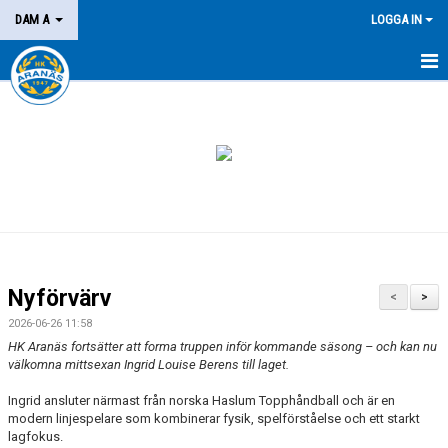
DAM A
LOGGA IN
HEM
NYHETER
KALENDER
MATCHER
BILDGALLERI
Nyförvärv
<
>
KONTAKT
2026-06-26 11:58
HK Aranäs fortsätter att forma truppen inför kommande säsong – och kan nu
välkomna mittsexan Ingrid Louise Berens till laget.
Ingrid ansluter närmast från norska Haslum Topphåndball och är en
modern linjespelare som kombinerar fysik, spelförståelse och ett starkt
lagfokus.