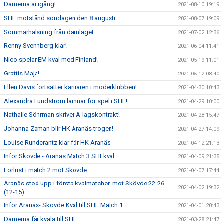
Damerna är igång!
2021-08-10 19:19
SHE motstånd söndagen den 8 augusti
2021-08-07 19:09
Sommarhälsning från damlaget
2021-07-02 12:36
Renny Svennberg klar!
2021-06-04 11:41
Nico spelar EM kval med Finland!
2021-05-19 11:01
Grattis Maja!
2021-05-12 08:40
Ellen Davis fortsätter karriären i moderklubben!
2021-04-30 10:43
Alexandra Lundström lämnar för spel i SHE!
2021-04-29 10:00
Nathalie Söhrman skriver A-lagskontrakt!
2021-04-28 15:47
Johanna Zaman blir HK Aranäs trogen!
2021-04-27 14:09
Louise Rundcrantz klar för HK Aranäs
2021-04-12 21:13
Inför Skövde - Aranäs Match 3 SHEkval
2021-04-09 21:35
Förlust i match 2 mot Skövde
2021-04-07 17:44
Aranäs stod upp i första kvalmatchen mot Skövde 22-26
2021-04-02 19:32
(12-15)
Inför Aranäs- Skövde Kval till SHE Match 1
2021-04-01 20:43
Damerna får kvala till SHE
2021-03-28 21:47