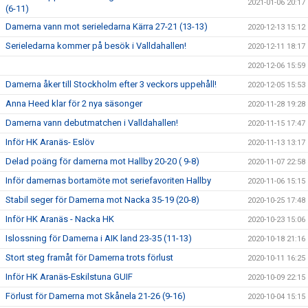
2021-01-06 20:17
(6-11)
Damerna vann mot serieledarna Kärra 27-21 (13-13)
2020-12-13 15:12
Serieledarna kommer på besök i Valldahallen!
2020-12-11 18:17
2020-12-06 15:59
Damerna åker till Stockholm efter 3 veckors uppehåll!
2020-12-05 15:53
Anna Heed klar för 2 nya säsonger
2020-11-28 19:28
Damerna vann debutmatchen i Valldahallen!
2020-11-15 17:47
Inför HK Aranäs- Eslöv
2020-11-13 13:17
Delad poäng för damerna mot Hallby 20-20 ( 9-8)
2020-11-07 22:58
Inför damernas bortamöte mot seriefavoriten Hallby
2020-11-06 15:15
Stabil seger för Damerna mot Nacka 35-19 (20-8)
2020-10-25 17:48
Inför HK Aranäs - Nacka HK
2020-10-23 15:06
Islossning för Damerna i AIK land 23-35 (11-13)
2020-10-18 21:16
Stort steg framåt för Damerna trots förlust
2020-10-11 16:25
Inför HK Aranäs-Eskilstuna GUIF
2020-10-09 22:15
Förlust för Damerna mot Skånela 21-26 (9-16)
2020-10-04 15:15