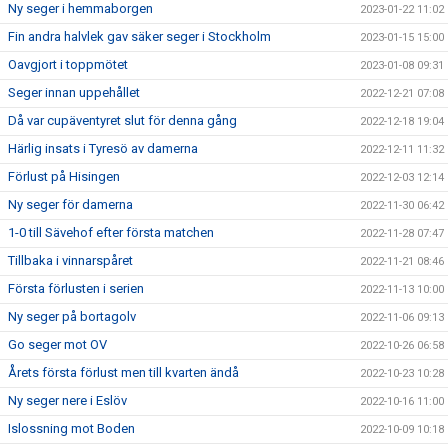
Ny seger i hemmaborgen
2023-01-22 11:02
Fin andra halvlek gav säker seger i Stockholm
2023-01-15 15:00
Oavgjort i toppmötet
2023-01-08 09:31
Seger innan uppehållet
2022-12-21 07:08
Då var cupäventyret slut för denna gång
2022-12-18 19:04
Härlig insats i Tyresö av damerna
2022-12-11 11:32
Förlust på Hisingen
2022-12-03 12:14
Ny seger för damerna
2022-11-30 06:42
1-0 till Sävehof efter första matchen
2022-11-28 07:47
Tillbaka i vinnarspåret
2022-11-21 08:46
Första förlusten i serien
2022-11-13 10:00
Ny seger på bortagolv
2022-11-06 09:13
Go seger mot OV
2022-10-26 06:58
Årets första förlust men till kvarten ändå
2022-10-23 10:28
Ny seger nere i Eslöv
2022-10-16 11:00
Islossning mot Boden
2022-10-09 10:18