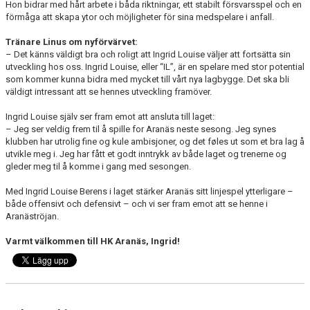
Hon bidrar med hårt arbete i båda riktningar, ett stabilt försvarsspel och en
förmåga att skapa ytor och möjligheter för sina medspelare i anfall.
Tränare Linus om nyförvärvet:
– Det känns väldigt bra och roligt att Ingrid Louise väljer att fortsätta sin
utveckling hos oss. Ingrid Louise, eller “IL”, är en spelare med stor potential
som kommer kunna bidra med mycket till vårt nya lagbygge. Det ska bli
väldigt intressant att se hennes utveckling framöver.
Ingrid Louise själv ser fram emot att ansluta till laget:
– Jeg ser veldig frem til å spille for Aranäs neste sesong. Jeg synes
klubben har utrolig fine og kule ambisjoner, og det føles ut som et bra lag å
utvikle meg i. Jeg har fått et godt inntrykk av både laget og trenerne og
gleder meg til å komme i gang med sesongen.
Med Ingrid Louise Berens i laget stärker Aranäs sitt linjespel ytterligare –
både offensivt och defensivt – och vi ser fram emot att se henne i
Aranäströjan.
Varmt välkommen till HK Aranäs, Ingrid!