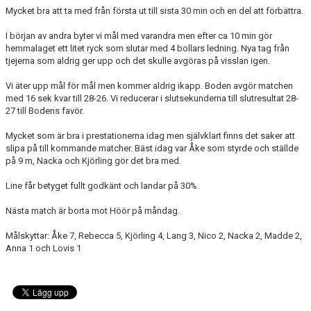
Mycket bra att ta med från första ut till sista 30 min och en del att förbättra.
I början av andra byter vi mål med varandra men efter ca 10 min gör
hemmalaget ett litet ryck som slutar med 4 bollars ledning. Nya tag från
tjejerna som aldrig ger upp och det skulle avgöras på visslan igen.
Vi äter upp mål för mål men kommer aldrig ikapp. Boden avgör matchen
med 16 sek kvar till 28-26. Vi reducerar i slutsekunderna till slutresultat 28-
27 till Bodens favör.
Mycket som är bra i prestationerna idag men självklart finns det saker att
slipa på till kommande matcher. Bäst idag var Åke som styrde och ställde
på 9 m, Nacka och Kjörling gör det bra med.
Line får betyget fullt godkänt och landar på 30%.
Nästa match är borta mot Höör på måndag.
Målskyttar: Åke 7, Rebecca 5, Kjörling 4, Lang 3, Nico 2, Nacka 2, Madde 2,
Anna 1 och Lovis 1