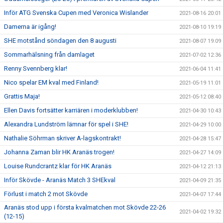
Inför ATG Svenska Cupen med Veronica Wislander
2021-08-16 20:01
Damerna är igång!
2021-08-10 19:19
SHE motstånd söndagen den 8 augusti
2021-08-07 19:09
Sommarhälsning från damlaget
2021-07-02 12:36
Renny Svennberg klar!
2021-06-04 11:41
Nico spelar EM kval med Finland!
2021-05-19 11:01
Grattis Maja!
2021-05-12 08:40
Ellen Davis fortsätter karriären i moderklubben!
2021-04-30 10:43
Alexandra Lundström lämnar för spel i SHE!
2021-04-29 10:00
Nathalie Söhrman skriver A-lagskontrakt!
2021-04-28 15:47
Johanna Zaman blir HK Aranäs trogen!
2021-04-27 14:09
Louise Rundcrantz klar för HK Aranäs
2021-04-12 21:13
Inför Skövde - Aranäs Match 3 SHEkval
2021-04-09 21:35
Förlust i match 2 mot Skövde
2021-04-07 17:44
Aranäs stod upp i första kvalmatchen mot Skövde 22-26
2021-04-02 19:32
(12-15)