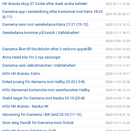
HK Aranäs slog GT Söder efter stark andra halvlek!
2021-01-11 16:05
Damerna upp i serieledning efter bortavinst mot Kärra 18-23
2021-01-06 20:17
(6-11)
Damerna vann mot serieledarna Kärra 27-21 (13-13)
2020-12-13 15:12
Serieledarna kommer på besök i Valldahallen!
2020-12-11 18:17
2020-12-06 15:59
Damerna åker till Stockholm efter 3 veckors uppehåll!
2020-12-05 15:53
Anna Heed klar för 2 nya säsonger
2020-11-28 19:28
Damerna vann debutmatchen i Valldahallen!
2020-11-15 17:47
Inför HK Aranäs- Eslöv
2020-11-13 13:17
Delad poäng för damerna mot Hallby 20-20 ( 9-8)
2020-11-07 22:58
Inför damernas bortamöte mot seriefavoriten Hallby
2020-11-06 15:15
Stabil seger för Damerna mot Nacka 35-19 (20-8)
2020-10-25 17:48
Inför HK Aranäs - Nacka HK
2020-10-23 15:06
Islossning för Damerna i AIK land 23-35 (11-13)
2020-10-18 21:16
Stort steg framåt för Damerna trots förlust
2020-10-11 16:25
Inför HK Aranäs-Eskilstuna GUIF