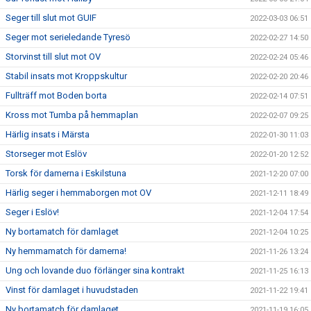
Seger till slut mot GUIF
2022-03-03 06:51
Seger mot serieledande Tyresö
2022-02-27 14:50
Storvinst till slut mot OV
2022-02-24 05:46
Stabil insats mot Kroppskultur
2022-02-20 20:46
Fullträff mot Boden borta
2022-02-14 07:51
Kross mot Tumba på hemmaplan
2022-02-07 09:25
Härlig insats i Märsta
2022-01-30 11:03
Storseger mot Eslöv
2022-01-20 12:52
Torsk för damerna i Eskilstuna
2021-12-20 07:00
Härlig seger i hemmaborgen mot OV
2021-12-11 18:49
Seger i Eslöv!
2021-12-04 17:54
Ny bortamatch för damlaget
2021-12-04 10:25
Ny hemmamatch för damerna!
2021-11-26 13:24
Ung och lovande duo förlänger sina kontrakt
2021-11-25 16:13
Vinst för damlaget i huvudstaden
2021-11-22 19:41
Ny bortamatch för damlaget
2021-11-19 16:05