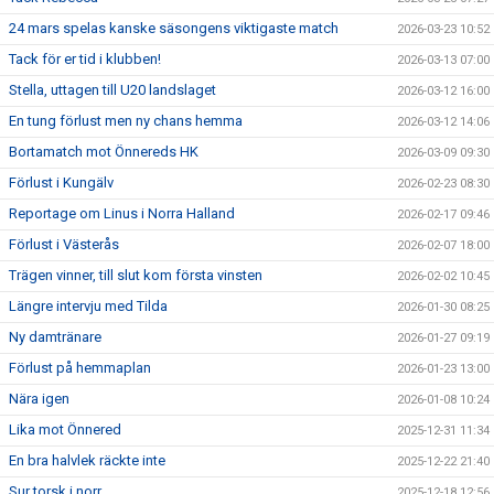
24 mars spelas kanske säsongens viktigaste match
2026-03-23 10:52
Tack för er tid i klubben!
2026-03-13 07:00
Stella, uttagen till U20 landslaget
2026-03-12 16:00
En tung förlust men ny chans hemma
2026-03-12 14:06
Bortamatch mot Önnereds HK
2026-03-09 09:30
Förlust i Kungälv
2026-02-23 08:30
Reportage om Linus i Norra Halland
2026-02-17 09:46
Förlust i Västerås
2026-02-07 18:00
Trägen vinner, till slut kom första vinsten
2026-02-02 10:45
Längre intervju med Tilda
2026-01-30 08:25
Ny damtränare
2026-01-27 09:19
Förlust på hemmaplan
2026-01-23 13:00
Nära igen
2026-01-08 10:24
Lika mot Önnered
2025-12-31 11:34
En bra halvlek räckte inte
2025-12-22 21:40
Sur torsk i norr
2025-12-18 12:56