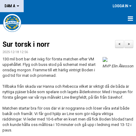
DAM A
LOGGA IN
HEM
Sur torsk i norr
NYHETER
<
>
2025-12-18 12:56
KALENDER
130 mil bort bar det iväg för första matchen efter VM
uppehållet. Flyg och buss stod på schemat med start
MVP Elin Åkesson
MATCHER
onsdag morgon. Framme till ett härlig vintrigt Boden i
god tid för mat och promenad.
KONTAKT
Tillbaka från skada var Hanna och Rebecca vilket är viktigt då de båda är
nyttiga pjäser både som spelare och lagets ålderkvinnor. Med i truppen för
första gången var vår nya målvakt Line Bergfeldt, på lån från Sävehof.
Matchen startar bra för oss där vi är noggranna och löser våra avtal både
bakåt och framåt. Vi får god hjälp av Line som gör några viktiga
räddningar. Vi leder med 10-6 efter en kvart men då fick Boden blodad tand
och kunde hålla oss mållösa i 10 minuter och gå upp i ledning med 13-12 i
paus.