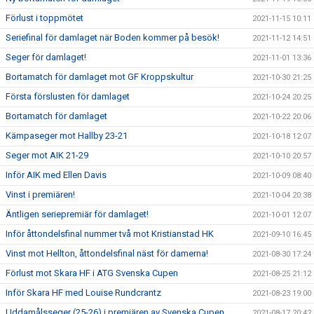
Förlust i toppmötet
2021-11-15 10:11
Seriefinal för damlaget när Boden kommer på besök!
2021-11-12 14:51
Seger för damlaget!
2021-11-01 13:36
Bortamatch för damlaget mot GF Kroppskultur
2021-10-30 21:25
Första förslusten för damlaget
2021-10-24 20:25
Bortamatch för damlaget
2021-10-22 20:06
Kämpaseger mot Hallby 23-21
2021-10-18 12:07
Seger mot AIK 21-29
2021-10-10 20:57
Inför AIK med Ellen Davis
2021-10-09 08:40
Vinst i premiären!
2021-10-04 20:38
Äntligen seriepremiär för damlaget!
2021-10-01 12:07
Inför åttondelsfinal nummer två mot Kristianstad HK
2021-09-10 16:45
Vinst mot Hellton, åttondelsfinal näst för damerna!
2021-08-30 17:24
Förlust mot Skara HF i ATG Svenska Cupen
2021-08-25 21:12
Inför Skara HF med Louise Rundcrantz
2021-08-23 19:00
Uddamålsseger (25-26) i premiären av Svenska Cupen
2021-08-17 20:42