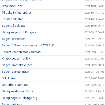
Stryk mot Höör
2024-10-30 06:39
Tillbaka i vinnarspåret
2024-10-17 21:32
Första förlusten
2024-10-14 06:48
Seger på schlätta
2024-10-04 06:44
Härlig seger mot Kungälv
2024-09-23 06:41
Seger i premiären
2024-09-15 09:46
Seger i 1/8 och avancemang i ATG SvC
2024-09-12 10:19
Förlust i cupen mot Västerås
2024-09-05 07:45
Knapp seger mot RIK
2024-08-29 07:09
Seger i Svenska cupen
2024-08-26 08:14
Seger i avslutningen
2023-03-12 11:06
SHE klara
2023-03-05 15:03
Underbara Norrland
2023-02-27 06:19
Härlig insats mot Eslöv
2023-02-19 19:12
Härlig seger i Helsingborg
2023-02-13 06:39
Seger mot Ystad
2023-02-05 13:06