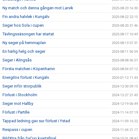
Ny match och denna gången mot Larvik
2025-08-23 16:30
Fin andra halvlek i Kungälv
2025-08-22 22:15
Seger hos Sola i cupen
2025-08-20 21:46
Tävlingssäsongen har startat
2025-08-17 10:49
Ny seger på hemmaplan
2025-08-13 07:31
En härlig helg och seger
2025-08-11 06:59
Seger i Alingsås
2025-08-08 06:57
Första matchen i Köpenhamn
2025-08-04 07:12
Energilös förlust i Kungälv
2025-01-12 11:43
Seger inför storpublik
2024-12-30 09:15
Förlust i Stockholm
2024-12-27 21:45
Seger mot Hallby
2024-12-19 06:49
Förlust i Partille
2024-11-14 07:19
Tappad ledning gav sur förlust i Ystad
2024-11-09 16:22
Respass i cupen
2024-11-04 21:17
BildXtra från SvCup kvartsfinal
2024-10-31 08:42