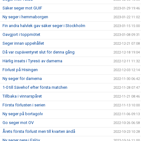
Säker seger mot GUIF
2023-01-29 19:46
Ny seger i hemmaborgen
2023-01-22 11:02
Fin andra halvlek gav säker seger i Stockholm
2023-01-15 15:00
Oavgjort i toppmötet
2023-01-08 09:31
Seger innan uppehållet
2022-12-21 07:08
Då var cupäventyret slut för denna gång
2022-12-18 19:04
Härlig insats i Tyresö av damerna
2022-12-11 11:32
Förlust på Hisingen
2022-12-03 12:14
Ny seger för damerna
2022-11-30 06:42
1-0 till Sävehof efter första matchen
2022-11-28 07:47
Tillbaka i vinnarspåret
2022-11-21 08:46
Första förlusten i serien
2022-11-13 10:00
Ny seger på bortagolv
2022-11-06 09:13
Go seger mot OV
2022-10-26 06:58
Årets första förlust men till kvarten ändå
2022-10-23 10:28
Ny seger nere i Eslöv
2022-10-16 11:00