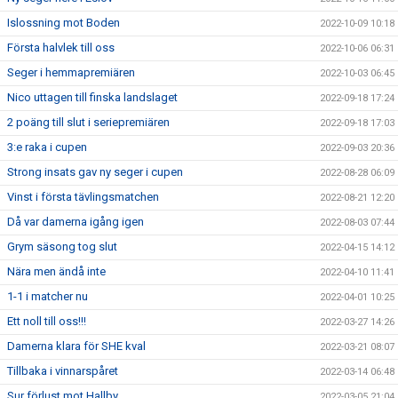
Islossning mot Boden
2022-10-09 10:18
Första halvlek till oss
2022-10-06 06:31
Seger i hemmapremiären
2022-10-03 06:45
Nico uttagen till finska landslaget
2022-09-18 17:24
2 poäng till slut i seriepremiären
2022-09-18 17:03
3:e raka i cupen
2022-09-03 20:36
Strong insats gav ny seger i cupen
2022-08-28 06:09
Vinst i första tävlingsmatchen
2022-08-21 12:20
Då var damerna igång igen
2022-08-03 07:44
Grym säsong tog slut
2022-04-15 14:12
Nära men ändå inte
2022-04-10 11:41
1-1 i matcher nu
2022-04-01 10:25
Ett noll till oss!!!
2022-03-27 14:26
Damerna klara för SHE kval
2022-03-21 08:07
Tillbaka i vinnarspåret
2022-03-14 06:48
Sur förlust mot Hallby
2022-03-05 21:04