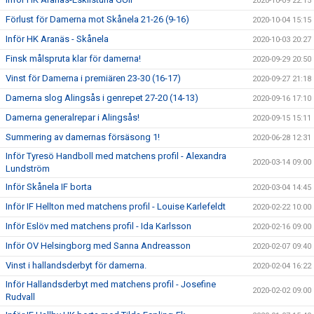
2020-10-09 22:15
Förlust för Damerna mot Skånela 21-26 (9-16)
2020-10-04 15:15
Inför HK Aranäs - Skånela
2020-10-03 20:27
Finsk målspruta klar för damerna!
2020-09-29 20:50
Vinst för Damerna i premiären 23-30 (16-17)
2020-09-27 21:18
Damerna slog Alingsås i genrepet 27-20 (14-13)
2020-09-16 17:10
Damerna generalrepar i Alingsås!
2020-09-15 15:11
Summering av damernas försäsong 1!
2020-06-28 12:31
Inför Tyresö Handboll med matchens profil - Alexandra
2020-03-14 09:00
Lundström
Inför Skånela IF borta
2020-03-04 14:45
Inför IF Hellton med matchens profil - Louise Karlefeldt
2020-02-22 10:00
Inför Eslöv med matchens profil - Ida Karlsson
2020-02-16 09:00
Inför OV Helsingborg med Sanna Andreasson
2020-02-07 09:40
Vinst i hallandsderbyt för damerna.
2020-02-04 16:22
Inför Hallandsderbyt med matchens profil - Josefine
2020-02-02 09:00
Rudvall