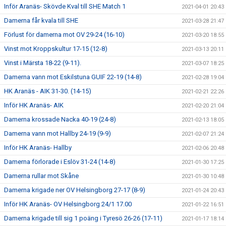
Inför Aranäs- Skövde Kval till SHE Match 1
2021-04-01 20:43
Damerna får kvala till SHE
2021-03-28 21:47
Förlust för damerna mot OV 29-24 (16-10)
2021-03-20 18:55
Vinst mot Kroppskultur 17-15 (12-8)
2021-03-13 20:11
Vinst i Märsta 18-22 (9-11).
2021-03-07 18:25
Damerna vann mot Eskilstuna GUIF 22-19 (14-8)
2021-02-28 19:04
HK Aranäs - AIK 31-30. (14-15)
2021-02-21 22:26
Inför HK Aranäs- AIK
2021-02-20 21:04
Damerna krossade Nacka 40-19 (24-8)
2021-02-13 18:05
Damerna vann mot Hallby 24-19 (9-9)
2021-02-07 21:24
Inför HK Aranäs- Hallby
2021-02-06 20:48
Damerna förlorade i Eslöv 31-24 (14-8)
2021-01-30 17:25
Damerna rullar mot Skåne
2021-01-30 10:48
Damerna krigade ner OV Helsingborg 27-17 (8-9)
2021-01-24 20:43
Inför HK Aranäs- OV Helsingborg 24/1 17.00
2021-01-22 16:51
Damerna krigade till sig 1 poäng i Tyresö 26-26 (17-11)
2021-01-17 18:14