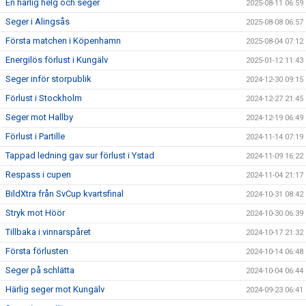
En härlig helg och seger
2025-08-11 06:59
Seger i Alingsås
2025-08-08 06:57
Första matchen i Köpenhamn
2025-08-04 07:12
Energilös förlust i Kungälv
2025-01-12 11:43
Seger inför storpublik
2024-12-30 09:15
Förlust i Stockholm
2024-12-27 21:45
Seger mot Hallby
2024-12-19 06:49
Förlust i Partille
2024-11-14 07:19
Tappad ledning gav sur förlust i Ystad
2024-11-09 16:22
Respass i cupen
2024-11-04 21:17
BildXtra från SvCup kvartsfinal
2024-10-31 08:42
Stryk mot Höör
2024-10-30 06:39
Tillbaka i vinnarspåret
2024-10-17 21:32
Första förlusten
2024-10-14 06:48
Seger på schlätta
2024-10-04 06:44
Härlig seger mot Kungälv
2024-09-23 06:41