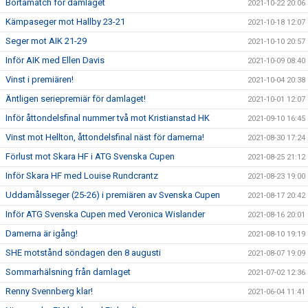
Bortamatch för damlaget
2021-10-22 20:06
Kämpaseger mot Hallby 23-21
2021-10-18 12:07
Seger mot AIK 21-29
2021-10-10 20:57
Inför AIK med Ellen Davis
2021-10-09 08:40
Vinst i premiären!
2021-10-04 20:38
Äntligen seriepremiär för damlaget!
2021-10-01 12:07
Inför åttondelsfinal nummer två mot Kristianstad HK
2021-09-10 16:45
Vinst mot Hellton, åttondelsfinal näst för damerna!
2021-08-30 17:24
Förlust mot Skara HF i ATG Svenska Cupen
2021-08-25 21:12
Inför Skara HF med Louise Rundcrantz
2021-08-23 19:00
Uddamålsseger (25-26) i premiären av Svenska Cupen
2021-08-17 20:42
Inför ATG Svenska Cupen med Veronica Wislander
2021-08-16 20:01
Damerna är igång!
2021-08-10 19:19
SHE motstånd söndagen den 8 augusti
2021-08-07 19:09
Sommarhälsning från damlaget
2021-07-02 12:36
Renny Svennberg klar!
2021-06-04 11:41