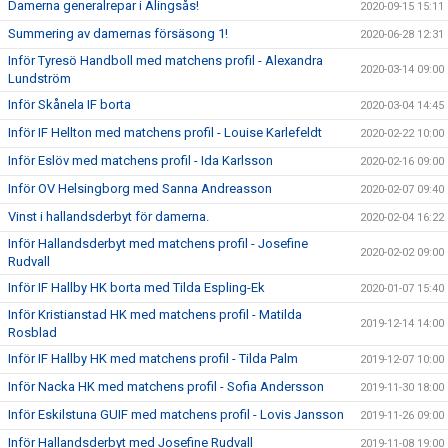
Damerna generalrepar i Alingsås!
2020-09-15 15:11
Summering av damernas försäsong 1!
2020-06-28 12:31
Inför Tyresö Handboll med matchens profil - Alexandra
2020-03-14 09:00
Lundström
Inför Skånela IF borta
2020-03-04 14:45
Inför IF Hellton med matchens profil - Louise Karlefeldt
2020-02-22 10:00
Inför Eslöv med matchens profil - Ida Karlsson
2020-02-16 09:00
Inför OV Helsingborg med Sanna Andreasson
2020-02-07 09:40
Vinst i hallandsderbyt för damerna.
2020-02-04 16:22
Inför Hallandsderbyt med matchens profil - Josefine
2020-02-02 09:00
Rudvall
Inför IF Hallby HK borta med Tilda Espling-Ek
2020-01-07 15:40
Inför Kristianstad HK med matchens profil - Matilda
2019-12-14 14:00
Rosblad
Inför IF Hallby HK med matchens profil - Tilda Palm
2019-12-07 10:00
Inför Nacka HK med matchens profil - Sofia Andersson
2019-11-30 18:00
Inför Eskilstuna GUIF med matchens profil - Lovis Jansson
2019-11-26 09:00
Inför Hallandsderbyt med Josefine Rudvall
2019-11-08 19:00