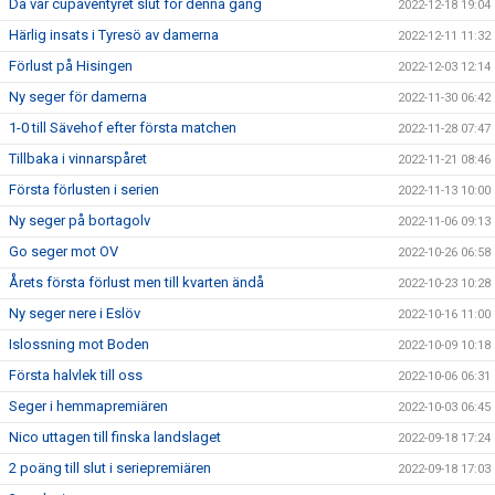
Då var cupäventyret slut för denna gång
2022-12-18 19:04
Härlig insats i Tyresö av damerna
2022-12-11 11:32
Förlust på Hisingen
2022-12-03 12:14
Ny seger för damerna
2022-11-30 06:42
1-0 till Sävehof efter första matchen
2022-11-28 07:47
Tillbaka i vinnarspåret
2022-11-21 08:46
Första förlusten i serien
2022-11-13 10:00
Ny seger på bortagolv
2022-11-06 09:13
Go seger mot OV
2022-10-26 06:58
Årets första förlust men till kvarten ändå
2022-10-23 10:28
Ny seger nere i Eslöv
2022-10-16 11:00
Islossning mot Boden
2022-10-09 10:18
Första halvlek till oss
2022-10-06 06:31
Seger i hemmapremiären
2022-10-03 06:45
Nico uttagen till finska landslaget
2022-09-18 17:24
2 poäng till slut i seriepremiären
2022-09-18 17:03