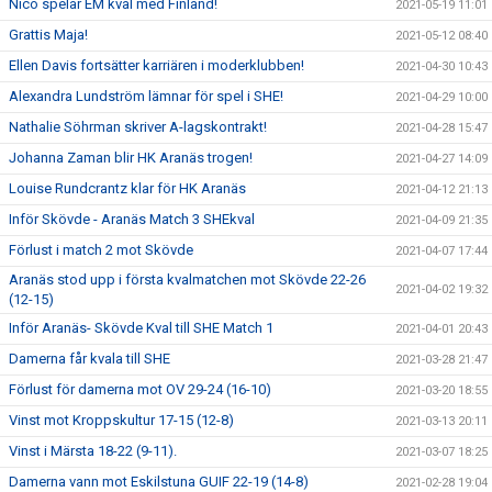
Nico spelar EM kval med Finland!
2021-05-19 11:01
Grattis Maja!
2021-05-12 08:40
Ellen Davis fortsätter karriären i moderklubben!
2021-04-30 10:43
Alexandra Lundström lämnar för spel i SHE!
2021-04-29 10:00
Nathalie Söhrman skriver A-lagskontrakt!
2021-04-28 15:47
Johanna Zaman blir HK Aranäs trogen!
2021-04-27 14:09
Louise Rundcrantz klar för HK Aranäs
2021-04-12 21:13
Inför Skövde - Aranäs Match 3 SHEkval
2021-04-09 21:35
Förlust i match 2 mot Skövde
2021-04-07 17:44
Aranäs stod upp i första kvalmatchen mot Skövde 22-26
2021-04-02 19:32
(12-15)
Inför Aranäs- Skövde Kval till SHE Match 1
2021-04-01 20:43
Damerna får kvala till SHE
2021-03-28 21:47
Förlust för damerna mot OV 29-24 (16-10)
2021-03-20 18:55
Vinst mot Kroppskultur 17-15 (12-8)
2021-03-13 20:11
Vinst i Märsta 18-22 (9-11).
2021-03-07 18:25
Damerna vann mot Eskilstuna GUIF 22-19 (14-8)
2021-02-28 19:04