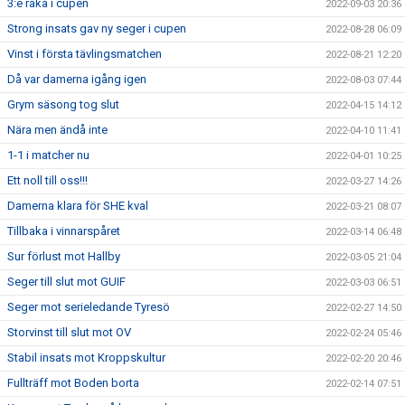
3:e raka i cupen
2022-09-03 20:36
Strong insats gav ny seger i cupen
2022-08-28 06:09
Vinst i första tävlingsmatchen
2022-08-21 12:20
Då var damerna igång igen
2022-08-03 07:44
Grym säsong tog slut
2022-04-15 14:12
Nära men ändå inte
2022-04-10 11:41
1-1 i matcher nu
2022-04-01 10:25
Ett noll till oss!!!
2022-03-27 14:26
Damerna klara för SHE kval
2022-03-21 08:07
Tillbaka i vinnarspåret
2022-03-14 06:48
Sur förlust mot Hallby
2022-03-05 21:04
Seger till slut mot GUIF
2022-03-03 06:51
Seger mot serieledande Tyresö
2022-02-27 14:50
Storvinst till slut mot OV
2022-02-24 05:46
Stabil insats mot Kroppskultur
2022-02-20 20:46
Fullträff mot Boden borta
2022-02-14 07:51