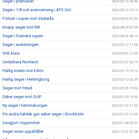
Seger i premiären
2024-09-15 09:46
Seger i 1/8 och avancemang i ATG SvC
2024-09-12 10:19
Förlust i cupen mot Västerås
2024-09-05 07:45
Knapp seger mot RIK
2024-08-29 07:09
Seger i Svenska cupen
2024-08-26 08:14
Seger i avslutningen
2023-03-12 11:06
SHE klara
2023-03-05 15:03
Underbara Norrland
2023-02-27 06:19
Härlig insats mot Eslöv
2023-02-19 19:12
Härlig seger i Helsingborg
2023-02-13 06:39
Seger mot Ystad
2023-02-05 13:06
Säker seger mot GUIF
2023-01-29 19:46
Ny seger i hemmaborgen
2023-01-22 11:02
Fin andra halvlek gav säker seger i Stockholm
2023-01-15 15:00
Oavgjort i toppmötet
2023-01-08 09:31
Seger innan uppehållet
2022-12-21 07:08