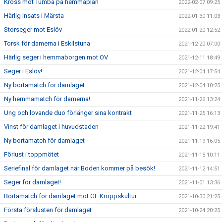
Kross mot Tumba på hemmaplan
2022-02-07 09:25
Härlig insats i Märsta
2022-01-30 11:03
Storseger mot Eslöv
2022-01-20 12:52
Torsk för damerna i Eskilstuna
2021-12-20 07:00
Härlig seger i hemmaborgen mot OV
2021-12-11 18:49
Seger i Eslöv!
2021-12-04 17:54
Ny bortamatch för damlaget
2021-12-04 10:25
Ny hemmamatch för damerna!
2021-11-26 13:24
Ung och lovande duo förlänger sina kontrakt
2021-11-25 16:13
Vinst för damlaget i huvudstaden
2021-11-22 19:41
Ny bortamatch för damlaget
2021-11-19 16:05
Förlust i toppmötet
2021-11-15 10:11
Seriefinal för damlaget när Boden kommer på besök!
2021-11-12 14:51
Seger för damlaget!
2021-11-01 13:36
Bortamatch för damlaget mot GF Kroppskultur
2021-10-30 21:25
Första förslusten för damlaget
2021-10-24 20:25