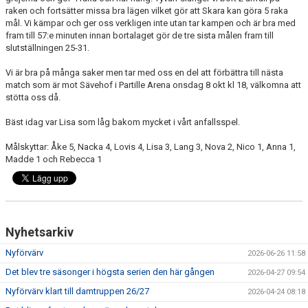
raken och fortsätter missa bra lägen vilket gör att Skara kan göra 5 raka
mål. Vi kämpar och ger oss verkligen inte utan tar kampen och är bra med
fram till 57:e minuten innan bortalaget gör de tre sista målen fram till
slutställningen 25-31.
Vi är bra på många saker men tar med oss en del att förbättra till nästa
match som är mot Sävehof i Partille Arena onsdag 8 okt kl 18, välkomna att
stötta oss då.
Bäst idag var Lisa som låg bakom mycket i vårt anfallsspel.
Målskyttar: Åke 5, Nacka 4, Lovis 4, Lisa 3, Lang 3, Nova 2, Nico 1, Anna 1,
Madde 1 och Rebecca 1
Nyhetsarkiv
Nyförvärv
2026-06-26 11:58
Det blev tre säsonger i högsta serien den här gången
2026-04-27 09:54
Nyförvärv klart till damtruppen 26/27
2026-04-24 08:18