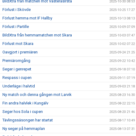
BildXtra från matchen mot VästeråsIrsta
2025-10-30 08:53
Förlust i Skövde
2025-10-25 17:27
Förlust hemma mot IF Hallby
2025-10-13 08:13
Förlust i Partille
2025-10-09 07:09
BildXtra från hemmamatchen mot Skara
2025-10-03 07:47
Förlust mot Skara
2025-10-02 07:22
Oavgjort i premiären
2025-09-24 21:25
Premiäromgång
2025-09-22 10:42
Seger i genrepet
2025-09-18 07:10
Respass i cupen
2025-09-11 07:19
Underläge i halvtid
2025-09-03 21:18
Ny match och denna gången mot Larvik
2025-08-23 16:30
Fin andra halvlek i Kungälv
2025-08-22 22:15
Seger hos Sola i cupen
2025-08-20 21:46
Tävlingssäsongen har startat
2025-08-17 10:49
Ny seger på hemmaplan
2025-08-13 07:31