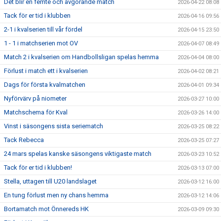
Det blir en femte och avgörande match
2026-04-22 08:08
Tack för er tid i klubben
2026-04-16 09:56
2-1 i kvalserien till vår fördel
2026-04-15 23:50
1 - 1 i matchserien mot OV
2026-04-07 08:49
Match 2 i kvalserien om Handbollsligan spelas hemma
2026-04-04 08:00
Förlust i match ett i kvalserien
2026-04-02 08:21
Dags för första kvalmatchen
2026-04-01 09:34
Nyförvärv på niometer
2026-03-27 10:00
Matchschema för Kval
2026-03-26 14:00
Vinst i säsongens sista seriematch
2026-03-25 08:22
Tack Rebecca
2026-03-25 07:27
24 mars spelas kanske säsongens viktigaste match
2026-03-23 10:52
Tack för er tid i klubben!
2026-03-13 07:00
Stella, uttagen till U20 landslaget
2026-03-12 16:00
En tung förlust men ny chans hemma
2026-03-12 14:06
Bortamatch mot Önnereds HK
2026-03-09 09:30