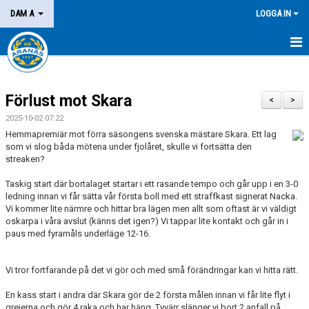
DAM A
LOGGA IN
HEM
Förlust mot Skara
NYHETER
<
>
2025-10-02 07:22
KALENDER
Hemmapremiär mot förra säsongens svenska mästare Skara. Ett lag
som vi slog båda mötena under fjolåret, skulle vi fortsätta den
MATCHER
streaken?
Taskig start där bortalaget startar i ett rasande tempo och går upp i en 3-0
KONTAKT
ledning innan vi får sätta vår första boll med ett straffkast signerat Nacka.
Vi kommer lite närmre och hittar bra lägen men allt som oftast är vi väldigt
oskarpa i våra avslut (känns det igen?) Vi tappar lite kontakt och går in i
paus med fyramåls underläge 12-16.
Vi tror fortfarande på det vi gör och med små förändringar kan vi hitta rätt.
En kass start i andra där Skara gör de 2 första målen innan vi får lite flyt i
grejerna och gör 4 raka och har häng. Tyvärr slänger vi bort 2 anfall på