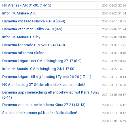
HK Aranäs - AIK 31-30. (14-15)
2021-02-21 22:26
Inför HK Aranäs- AIK
2021-02-20 21:04
Damerna krossade Nacka 40-19 (24-8)
2021-02-13 18:05
Damerna vann mot Hallby 24-19 (9-9)
2021-02-07 21:24
Inför HK Aranäs- Hallby
2021-02-06 20:48
Damerna förlorade i Eslöv 31-24 (14-8)
2021-01-30 17:25
Damerna rullar mot Skåne
2021-01-30 10:48
Damerna krigade ner OV Helsingborg 27-17 (8-9)
2021-01-24 20:43
Inför HK Aranäs- OV Helsingborg 24/1 17.00
2021-01-22 16:51
Damerna krigade till sig 1 poäng i Tyresö 26-26 (17-11)
2021-01-17 18:14
HK Aranäs slog GT Söder efter stark andra halvlek!
2021-01-11 16:05
Damerna upp i serieledning efter bortavinst mot Kärra 18-23
2021-01-06 20:17
(6-11)
Damerna vann mot serieledarna Kärra 27-21 (13-13)
2020-12-13 15:12
Serieledarna kommer på besök i Valldahallen!
2020-12-11 18:17
2020-12-06 15:59