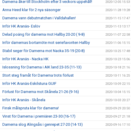
Damerna åker till Stockholm efter 3 veckors uppehåll!
2020-12-05 15:53
Anna Heed klar för 2 nya säsonger
2020-11-28 19:28
Damerna vann debutmatchen i Valldahallen!
2020-11-15 17:47
Inför HK Aranäs- Eslöv
2020-11-13 13:17
Delad poäng för damerna mot Hallby 20-20 ( 9-8)
2020-11-07 22:58
Inför damernas bortamöte mot seriefavoriten Hallby
2020-11-06 15:15
Stabil seger för Damerna mot Nacka 35-19 (20-8)
2020-10-25 17:48
Inför HK Aranäs - Nacka HK
2020-10-23 15:06
Islossning för Damerna i AIK land 23-35 (11-13)
2020-10-18 21:16
Stort steg framåt för Damerna trots förlust
2020-10-11 16:25
Inför HK Aranäs-Eskilstuna GUIF
2020-10-09 22:15
Förlust för Damerna mot Skånela 21-26 (9-16)
2020-10-04 15:15
Inför HK Aranäs - Skånela
2020-10-03 20:27
Finsk målspruta klar för damerna!
2020-09-29 20:50
Vinst för Damerna i premiären 23-30 (16-17)
2020-09-27 21:18
Damerna slog Alingsås i genrepet 27-20 (14-13)
2020-09-16 17:10