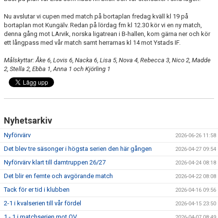
Nu avslutar vi cupen med match på bortaplan fredag kväll kl 19 på
bortaplan mot Kungälv. Redan på lördag fm kl 12.30 kör vi en ny match,
denna gång mot LArvik, norska ligatrean i B-hallen, kom gärna ner och kör
ett långpass med vår match samt herrarnas kl 14 mot Ystads IF.
Målskyttar: Åke 6, Lovis 6, Nacka 6, Lisa 5, Nova 4, Rebecca 3, Nico 2, Madde
2, Stella 2, Ebba 1, Anna 1 och Kjörling 1
Nyhetsarkiv
Nyförvärv
2026-06-26 11:58
Det blev tre säsonger i högsta serien den här gången
2026-04-27 09:54
Nyförvärv klart till damtruppen 26/27
2026-04-24 08:18
Det blir en femte och avgörande match
2026-04-22 08:08
Tack för er tid i klubben
2026-04-16 09:56
2-1 i kvalserien till vår fördel
2026-04-15 23:50
1 - 1 i matchserien mot OV
2026-04-07 08:49