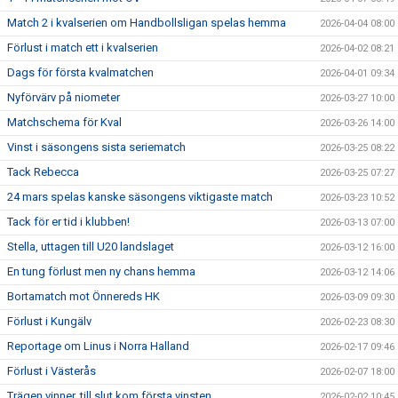
Match 2 i kvalserien om Handbollsligan spelas hemma
2026-04-04 08:00
Förlust i match ett i kvalserien
2026-04-02 08:21
Dags för första kvalmatchen
2026-04-01 09:34
Nyförvärv på niometer
2026-03-27 10:00
Matchschema för Kval
2026-03-26 14:00
Vinst i säsongens sista seriematch
2026-03-25 08:22
Tack Rebecca
2026-03-25 07:27
24 mars spelas kanske säsongens viktigaste match
2026-03-23 10:52
Tack för er tid i klubben!
2026-03-13 07:00
Stella, uttagen till U20 landslaget
2026-03-12 16:00
En tung förlust men ny chans hemma
2026-03-12 14:06
Bortamatch mot Önnereds HK
2026-03-09 09:30
Förlust i Kungälv
2026-02-23 08:30
Reportage om Linus i Norra Halland
2026-02-17 09:46
Förlust i Västerås
2026-02-07 18:00
Trägen vinner, till slut kom första vinsten
2026-02-02 10:45