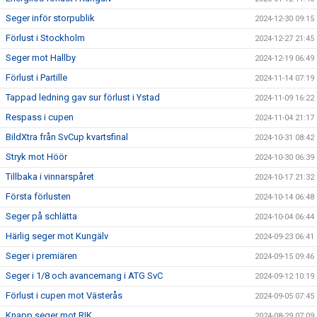
Seger inför storpublik
2024-12-30 09:15
Förlust i Stockholm
2024-12-27 21:45
Seger mot Hallby
2024-12-19 06:49
Förlust i Partille
2024-11-14 07:19
Tappad ledning gav sur förlust i Ystad
2024-11-09 16:22
Respass i cupen
2024-11-04 21:17
BildXtra från SvCup kvartsfinal
2024-10-31 08:42
Stryk mot Höör
2024-10-30 06:39
Tillbaka i vinnarspåret
2024-10-17 21:32
Första förlusten
2024-10-14 06:48
Seger på schlätta
2024-10-04 06:44
Härlig seger mot Kungälv
2024-09-23 06:41
Seger i premiären
2024-09-15 09:46
Seger i 1/8 och avancemang i ATG SvC
2024-09-12 10:19
Förlust i cupen mot Västerås
2024-09-05 07:45
Knapp seger mot RIK
2024-08-29 07:09