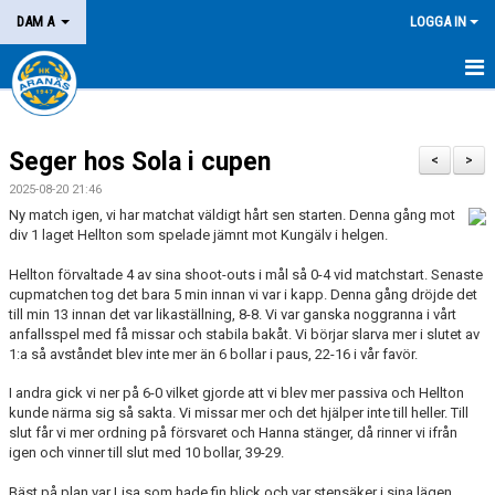
DAM A
LOGGA IN
HEM
Seger hos Sola i cupen
NYHETER
<
>
2025-08-20 21:46
KALENDER
Ny match igen, vi har matchat väldigt hårt sen starten. Denna gång mot
div 1 laget Hellton som spelade jämnt mot Kungälv i helgen.
MATCHER
Hellton förvaltade 4 av sina shoot-outs i mål så 0-4 vid matchstart. Senaste
cupmatchen tog det bara 5 min innan vi var i kapp. Denna gång dröjde det
KONTAKT
till min 13 innan det var likaställning, 8-8. Vi var ganska noggranna i vårt
anfallsspel med få missar och stabila bakåt. Vi börjar slarva mer i slutet av
1:a så avståndet blev inte mer än 6 bollar i paus, 22-16 i vår favör.
I andra gick vi ner på 6-0 vilket gjorde att vi blev mer passiva och Hellton
kunde närma sig så sakta. Vi missar mer och det hjälper inte till heller. Till
slut får vi mer ordning på försvaret och Hanna stänger, då rinner vi ifrån
igen och vinner till slut med 10 bollar, 39-29.
Bäst på plan var Lisa som hade fin blick och var stensäker i sina lägen.