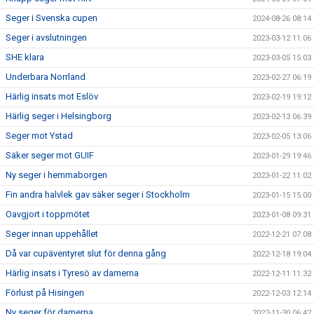
Seger i Svenska cupen
2024-08-26 08:14
Seger i avslutningen
2023-03-12 11:06
SHE klara
2023-03-05 15:03
Underbara Norrland
2023-02-27 06:19
Härlig insats mot Eslöv
2023-02-19 19:12
Härlig seger i Helsingborg
2023-02-13 06:39
Seger mot Ystad
2023-02-05 13:06
Säker seger mot GUIF
2023-01-29 19:46
Ny seger i hemmaborgen
2023-01-22 11:02
Fin andra halvlek gav säker seger i Stockholm
2023-01-15 15:00
Oavgjort i toppmötet
2023-01-08 09:31
Seger innan uppehållet
2022-12-21 07:08
Då var cupäventyret slut för denna gång
2022-12-18 19:04
Härlig insats i Tyresö av damerna
2022-12-11 11:32
Förlust på Hisingen
2022-12-03 12:14
Ny seger för damerna
2022-11-30 06:42