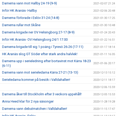
Damerna vann mot Hallby 24-19 (9-9)
2021-02-07 21:24
Inför HK Aranäs- Hallby
2021-02-06 20:48
Damerna förlorade i Eslöv 31-24 (14-8)
2021-01-30 17:25
Damerna rullar mot Skåne
2021-01-30 10:48
Damerna krigade ner OV Helsingborg 27-17 (8-9)
2021-01-24 20:43
Inför HK Aranäs- OV Helsingborg 24/1 17.00
2021-01-22 16:51
Damerna krigade till sig 1 poäng i Tyresö 26-26 (17-11)
2021-01-17 18:14
HK Aranäs slog GT Söder efter stark andra halvlek!
2021-01-11 16:05
Damerna upp i serieledning efter bortavinst mot Kärra 18-23
2021-01-06 20:17
(6-11)
Damerna vann mot serieledarna Kärra 27-21 (13-13)
2020-12-13 15:12
Serieledarna kommer på besök i Valldahallen!
2020-12-11 18:17
2020-12-06 15:59
Damerna åker till Stockholm efter 3 veckors uppehåll!
2020-12-05 15:53
Anna Heed klar för 2 nya säsonger
2020-11-28 19:28
Damerna vann debutmatchen i Valldahallen!
2020-11-15 17:47
Inför HK Aranäs- Eslöv