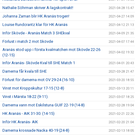
Nathalie Söhrman skriver A-lagskontrakt!
2021-04-28 15:47
Johanna Zaman blir HK Aranäs trogen!
2021-04-27 14:09
Louise Rundcrantz klar för HK Aranäs
2021-04-12 21:13
Inför Skövde - Aranäs Match 3 SHEkval
2021-04-09 21:35
Förlust i match 2 mot Skövde
2021-04-07 17:44
Aranäs stod upp i första kvalmatchen mot Skövde 22-26
2021-04-02 19:32
(12-15)
Inför Aranäs- Skövde Kval till SHE Match 1
2021-04-01 20:43
Damerna får kvala till SHE
2021-03-28 21:47
Förlust för damerna mot OV 29-24 (16-10)
2021-03-20 18:55
Vinst mot Kroppskultur 17-15 (12-8)
2021-03-13 20:11
Vinst i Märsta 18-22 (9-11).
2021-03-07 18:25
Damerna vann mot Eskilstuna GUIF 22-19 (14-8)
2021-02-28 19:04
HK Aranäs - AIK 31-30. (14-15)
2021-02-21 22:26
Inför HK Aranäs- AIK
2021-02-20 21:04
Damerna krossade Nacka 40-19 (24-8)
2021-02-13 18:05