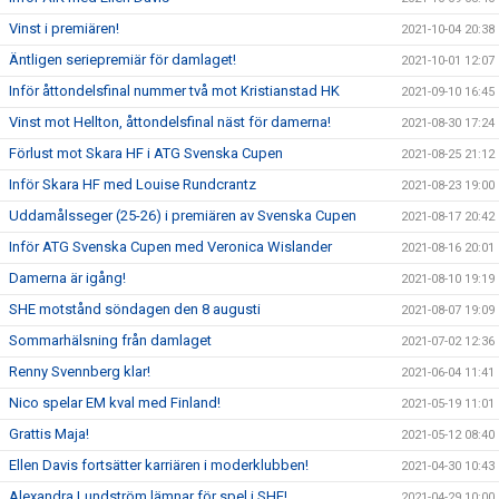
Vinst i premiären!
2021-10-04 20:38
Äntligen seriepremiär för damlaget!
2021-10-01 12:07
Inför åttondelsfinal nummer två mot Kristianstad HK
2021-09-10 16:45
Vinst mot Hellton, åttondelsfinal näst för damerna!
2021-08-30 17:24
Förlust mot Skara HF i ATG Svenska Cupen
2021-08-25 21:12
Inför Skara HF med Louise Rundcrantz
2021-08-23 19:00
Uddamålsseger (25-26) i premiären av Svenska Cupen
2021-08-17 20:42
Inför ATG Svenska Cupen med Veronica Wislander
2021-08-16 20:01
Damerna är igång!
2021-08-10 19:19
SHE motstånd söndagen den 8 augusti
2021-08-07 19:09
Sommarhälsning från damlaget
2021-07-02 12:36
Renny Svennberg klar!
2021-06-04 11:41
Nico spelar EM kval med Finland!
2021-05-19 11:01
Grattis Maja!
2021-05-12 08:40
Ellen Davis fortsätter karriären i moderklubben!
2021-04-30 10:43
Alexandra Lundström lämnar för spel i SHE!
2021-04-29 10:00