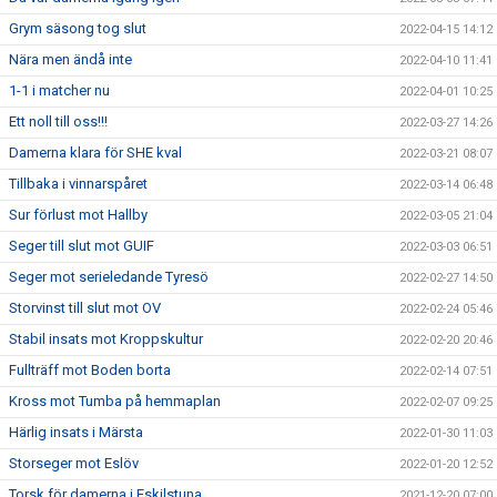
Grym säsong tog slut
2022-04-15 14:12
Nära men ändå inte
2022-04-10 11:41
1-1 i matcher nu
2022-04-01 10:25
Ett noll till oss!!!
2022-03-27 14:26
Damerna klara för SHE kval
2022-03-21 08:07
Tillbaka i vinnarspåret
2022-03-14 06:48
Sur förlust mot Hallby
2022-03-05 21:04
Seger till slut mot GUIF
2022-03-03 06:51
Seger mot serieledande Tyresö
2022-02-27 14:50
Storvinst till slut mot OV
2022-02-24 05:46
Stabil insats mot Kroppskultur
2022-02-20 20:46
Fullträff mot Boden borta
2022-02-14 07:51
Kross mot Tumba på hemmaplan
2022-02-07 09:25
Härlig insats i Märsta
2022-01-30 11:03
Storseger mot Eslöv
2022-01-20 12:52
Torsk för damerna i Eskilstuna
2021-12-20 07:00