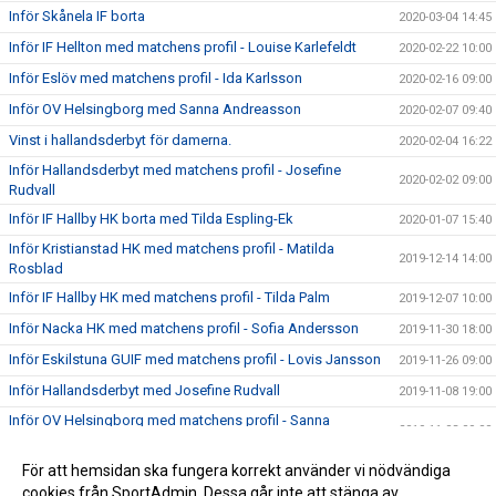
Inför Skånela IF borta
2020-03-04 14:45
Inför IF Hellton med matchens profil - Louise Karlefeldt
2020-02-22 10:00
Inför Eslöv med matchens profil - Ida Karlsson
2020-02-16 09:00
Inför OV Helsingborg med Sanna Andreasson
2020-02-07 09:40
Vinst i hallandsderbyt för damerna.
2020-02-04 16:22
Inför Hallandsderbyt med matchens profil - Josefine
2020-02-02 09:00
Rudvall
Inför IF Hallby HK borta med Tilda Espling-Ek
2020-01-07 15:40
Inför Kristianstad HK med matchens profil - Matilda
2019-12-14 14:00
Rosblad
Inför IF Hallby HK med matchens profil - Tilda Palm
2019-12-07 10:00
Inför Nacka HK med matchens profil - Sofia Andersson
2019-11-30 18:00
Inför Eskilstuna GUIF med matchens profil - Lovis Jansson
2019-11-26 09:00
Inför Hallandsderbyt med Josefine Rudvall
2019-11-08 19:00
Inför OV Helsingborg med matchens profil - Sanna
2019-11-03 09:00
Andreasson
Högersexan Emelie Batista klar för HK Aranäs
För att hemsidan ska fungera korrekt använder vi nödvändiga
2019-10-23 10:40
cookies från SportAdmin. Dessa går inte att stänga av.