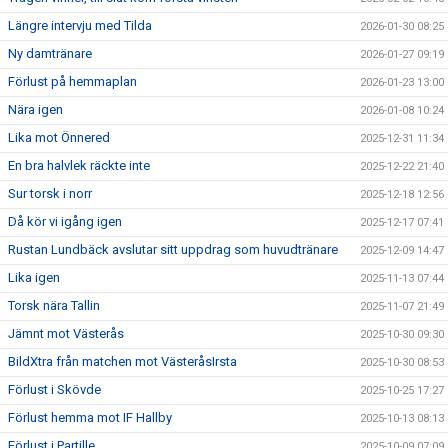
Längre intervju med Tilda
2026-01-30 08:25
Ny damtränare
2026-01-27 09:19
Förlust på hemmaplan
2026-01-23 13:00
Nära igen
2026-01-08 10:24
Lika mot Önnered
2025-12-31 11:34
En bra halvlek räckte inte
2025-12-22 21:40
Sur torsk i norr
2025-12-18 12:56
Då kör vi igång igen
2025-12-17 07:41
Rustan Lundbäck avslutar sitt uppdrag som huvudtränare
2025-12-09 14:47
Lika igen
2025-11-13 07:44
Torsk nära Tallin
2025-11-07 21:49
Jämnt mot Västerås
2025-10-30 09:30
BildXtra från matchen mot VästeråsIrsta
2025-10-30 08:53
Förlust i Skövde
2025-10-25 17:27
Förlust hemma mot IF Hallby
2025-10-13 08:13
Förlust i Partille
2025-10-09 07:09