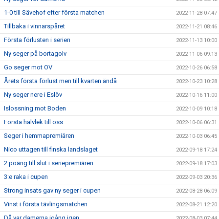
1-0 till Sävehof efter första matchen
2022-11-28 07:47
Tillbaka i vinnarspåret
2022-11-21 08:46
Första förlusten i serien
2022-11-13 10:00
Ny seger på bortagolv
2022-11-06 09:13
Go seger mot OV
2022-10-26 06:58
Årets första förlust men till kvarten ändå
2022-10-23 10:28
Ny seger nere i Eslöv
2022-10-16 11:00
Islossning mot Boden
2022-10-09 10:18
Första halvlek till oss
2022-10-06 06:31
Seger i hemmapremiären
2022-10-03 06:45
Nico uttagen till finska landslaget
2022-09-18 17:24
2 poäng till slut i seriepremiären
2022-09-18 17:03
3:e raka i cupen
2022-09-03 20:36
Strong insats gav ny seger i cupen
2022-08-28 06:09
Vinst i första tävlingsmatchen
2022-08-21 12:20
Då var damerna igång igen
2022-08-03 07:44