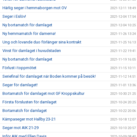
Härlig seger i hemmaborgen mot OV
2021-12-11 18:49
Seger i Eslöv!
2021-12-04 17:54
Ny bortamatch för damlaget
2021-12-04 10:25
Ny hemmamatch för damerna!
2021-11-26 13:24
Ung och lovande duo förlänger sina kontrakt
2021-11-25 16:13
Vinst för damlaget i huvudstaden
2021-11-22 19:41
Ny bortamatch för damlaget
2021-11-19 16:05
Förlust i toppmötet
2021-11-15 10:11
Seriefinal för damlaget när Boden kommer på besök!
2021-11-12 14:51
Seger för damlaget!
2021-11-01 13:36
Bortamatch för damlaget mot GF Kroppskultur
2021-10-30 21:25
Första förslusten för damlaget
2021-10-24 20:25
Bortamatch för damlaget
2021-10-22 20:06
Kämpaseger mot Hallby 23-21
2021-10-18 12:07
Seger mot AIK 21-29
2021-10-10 20:57
Inför AIK med Ellen Davis
2021-10-09 08:40