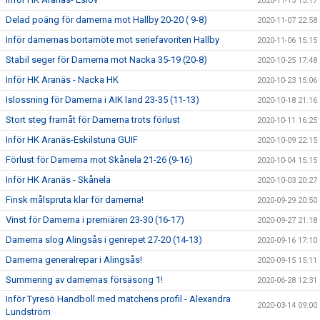
2020-11-13 13:17
Delad poäng för damerna mot Hallby 20-20 ( 9-8)
2020-11-07 22:58
Inför damernas bortamöte mot seriefavoriten Hallby
2020-11-06 15:15
Stabil seger för Damerna mot Nacka 35-19 (20-8)
2020-10-25 17:48
Inför HK Aranäs - Nacka HK
2020-10-23 15:06
Islossning för Damerna i AIK land 23-35 (11-13)
2020-10-18 21:16
Stort steg framåt för Damerna trots förlust
2020-10-11 16:25
Inför HK Aranäs-Eskilstuna GUIF
2020-10-09 22:15
Förlust för Damerna mot Skånela 21-26 (9-16)
2020-10-04 15:15
Inför HK Aranäs - Skånela
2020-10-03 20:27
Finsk målspruta klar för damerna!
2020-09-29 20:50
Vinst för Damerna i premiären 23-30 (16-17)
2020-09-27 21:18
Damerna slog Alingsås i genrepet 27-20 (14-13)
2020-09-16 17:10
Damerna generalrepar i Alingsås!
2020-09-15 15:11
Summering av damernas försäsong 1!
2020-06-28 12:31
Inför Tyresö Handboll med matchens profil - Alexandra
2020-03-14 09:00
Lundström