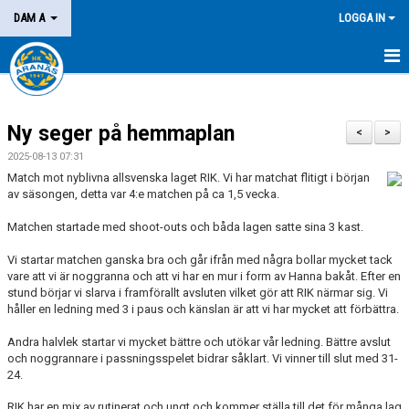
DAM A
LOGGA IN
HEM
Ny seger på hemmaplan
NYHETER
<
>
2025-08-13 07:31
KALENDER
Match mot nyblivna allsvenska laget RIK. Vi har matchat flitigt i början
av säsongen, detta var 4:e matchen på ca 1,5 vecka.
MATCHER
Matchen startade med shoot-outs och båda lagen satte sina 3 kast.
KONTAKT
Vi startar matchen ganska bra och går ifrån med några bollar mycket tack
vare att vi är noggranna och att vi har en mur i form av Hanna bakåt. Efter en
stund börjar vi slarva i framförallt avsluten vilket gör att RIK närmar sig. Vi
håller en ledning med 3 i paus och känslan är att vi har mycket att förbättra.
Andra halvlek startar vi mycket bättre och utökar vår ledning. Bättre avslut
och noggrannare i passningsspelet bidrar såklart. Vi vinner till slut med 31-
24.
RIK har en mix av rutinerat och ungt och kommer ställa till det för många lag