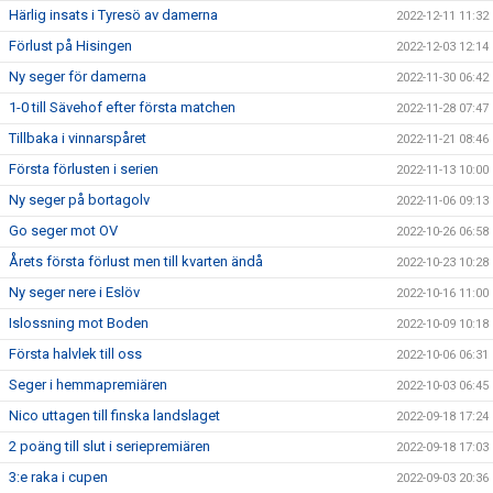
Härlig insats i Tyresö av damerna
2022-12-11 11:32
Förlust på Hisingen
2022-12-03 12:14
Ny seger för damerna
2022-11-30 06:42
1-0 till Sävehof efter första matchen
2022-11-28 07:47
Tillbaka i vinnarspåret
2022-11-21 08:46
Första förlusten i serien
2022-11-13 10:00
Ny seger på bortagolv
2022-11-06 09:13
Go seger mot OV
2022-10-26 06:58
Årets första förlust men till kvarten ändå
2022-10-23 10:28
Ny seger nere i Eslöv
2022-10-16 11:00
Islossning mot Boden
2022-10-09 10:18
Första halvlek till oss
2022-10-06 06:31
Seger i hemmapremiären
2022-10-03 06:45
Nico uttagen till finska landslaget
2022-09-18 17:24
2 poäng till slut i seriepremiären
2022-09-18 17:03
3:e raka i cupen
2022-09-03 20:36