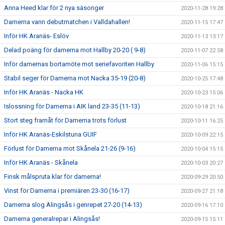
Anna Heed klar för 2 nya säsonger
2020-11-28 19:28
Damerna vann debutmatchen i Valldahallen!
2020-11-15 17:47
Inför HK Aranäs- Eslöv
2020-11-13 13:17
Delad poäng för damerna mot Hallby 20-20 ( 9-8)
2020-11-07 22:58
Inför damernas bortamöte mot seriefavoriten Hallby
2020-11-06 15:15
Stabil seger för Damerna mot Nacka 35-19 (20-8)
2020-10-25 17:48
Inför HK Aranäs - Nacka HK
2020-10-23 15:06
Islossning för Damerna i AIK land 23-35 (11-13)
2020-10-18 21:16
Stort steg framåt för Damerna trots förlust
2020-10-11 16:25
Inför HK Aranäs-Eskilstuna GUIF
2020-10-09 22:15
Förlust för Damerna mot Skånela 21-26 (9-16)
2020-10-04 15:15
Inför HK Aranäs - Skånela
2020-10-03 20:27
Finsk målspruta klar för damerna!
2020-09-29 20:50
Vinst för Damerna i premiären 23-30 (16-17)
2020-09-27 21:18
Damerna slog Alingsås i genrepet 27-20 (14-13)
2020-09-16 17:10
Damerna generalrepar i Alingsås!
2020-09-15 15:11