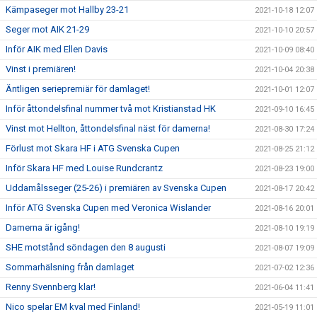
Kämpaseger mot Hallby 23-21
2021-10-18 12:07
Seger mot AIK 21-29
2021-10-10 20:57
Inför AIK med Ellen Davis
2021-10-09 08:40
Vinst i premiären!
2021-10-04 20:38
Äntligen seriepremiär för damlaget!
2021-10-01 12:07
Inför åttondelsfinal nummer två mot Kristianstad HK
2021-09-10 16:45
Vinst mot Hellton, åttondelsfinal näst för damerna!
2021-08-30 17:24
Förlust mot Skara HF i ATG Svenska Cupen
2021-08-25 21:12
Inför Skara HF med Louise Rundcrantz
2021-08-23 19:00
Uddamålsseger (25-26) i premiären av Svenska Cupen
2021-08-17 20:42
Inför ATG Svenska Cupen med Veronica Wislander
2021-08-16 20:01
Damerna är igång!
2021-08-10 19:19
SHE motstånd söndagen den 8 augusti
2021-08-07 19:09
Sommarhälsning från damlaget
2021-07-02 12:36
Renny Svennberg klar!
2021-06-04 11:41
Nico spelar EM kval med Finland!
2021-05-19 11:01