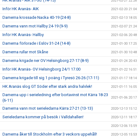
HK Aranäs - AIK 31-30. (14-15)
2021-02-21 22:26
Inför HK Aranäs- AIK
2021-02-20 21:04
Damerna krossade Nacka 40-19 (24-8)
2021-02-13 18:05
Damerna vann mot Hallby 24-19 (9-9)
2021-02-07 21:24
Inför HK Aranäs- Hallby
2021-02-06 20:48
Damerna förlorade i Eslöv 31-24 (14-8)
2021-01-30 17:25
Damerna rullar mot Skåne
2021-01-30 10:48
Damerna krigade ner OV Helsingborg 27-17 (8-9)
2021-01-24 20:43
Inför HK Aranäs- OV Helsingborg 24/1 17.00
2021-01-22 16:51
Damerna krigade till sig 1 poäng i Tyresö 26-26 (17-11)
2021-01-17 18:14
HK Aranäs slog GT Söder efter stark andra halvlek!
2021-01-11 16:05
Damerna upp i serieledning efter bortavinst mot Kärra 18-23
2021-01-06 20:17
(6-11)
Damerna vann mot serieledarna Kärra 27-21 (13-13)
2020-12-13 15:12
Serieledarna kommer på besök i Valldahallen!
2020-12-11 18:17
2020-12-06 15:59
Damerna åker till Stockholm efter 3 veckors uppehåll!
2020-12-05 15:53