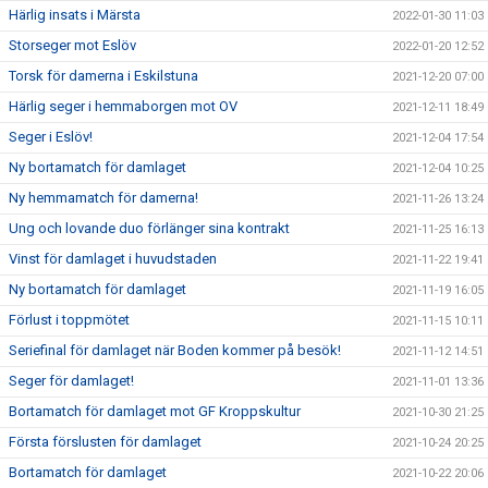
Härlig insats i Märsta
2022-01-30 11:03
Storseger mot Eslöv
2022-01-20 12:52
Torsk för damerna i Eskilstuna
2021-12-20 07:00
Härlig seger i hemmaborgen mot OV
2021-12-11 18:49
Seger i Eslöv!
2021-12-04 17:54
Ny bortamatch för damlaget
2021-12-04 10:25
Ny hemmamatch för damerna!
2021-11-26 13:24
Ung och lovande duo förlänger sina kontrakt
2021-11-25 16:13
Vinst för damlaget i huvudstaden
2021-11-22 19:41
Ny bortamatch för damlaget
2021-11-19 16:05
Förlust i toppmötet
2021-11-15 10:11
Seriefinal för damlaget när Boden kommer på besök!
2021-11-12 14:51
Seger för damlaget!
2021-11-01 13:36
Bortamatch för damlaget mot GF Kroppskultur
2021-10-30 21:25
Första förslusten för damlaget
2021-10-24 20:25
Bortamatch för damlaget
2021-10-22 20:06