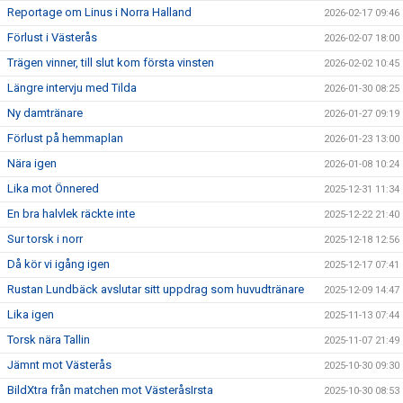
Reportage om Linus i Norra Halland
2026-02-17 09:46
Förlust i Västerås
2026-02-07 18:00
Trägen vinner, till slut kom första vinsten
2026-02-02 10:45
Längre intervju med Tilda
2026-01-30 08:25
Ny damtränare
2026-01-27 09:19
Förlust på hemmaplan
2026-01-23 13:00
Nära igen
2026-01-08 10:24
Lika mot Önnered
2025-12-31 11:34
En bra halvlek räckte inte
2025-12-22 21:40
Sur torsk i norr
2025-12-18 12:56
Då kör vi igång igen
2025-12-17 07:41
Rustan Lundbäck avslutar sitt uppdrag som huvudtränare
2025-12-09 14:47
Lika igen
2025-11-13 07:44
Torsk nära Tallin
2025-11-07 21:49
Jämnt mot Västerås
2025-10-30 09:30
BildXtra från matchen mot VästeråsIrsta
2025-10-30 08:53