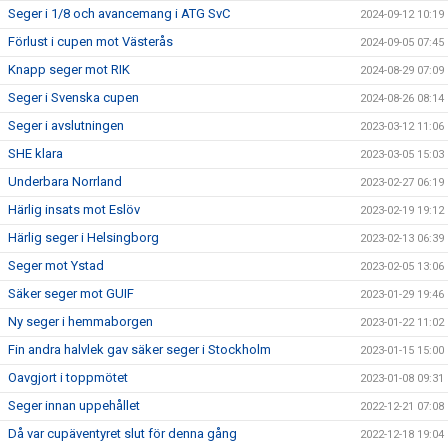
Seger i 1/8 och avancemang i ATG SvC
2024-09-12 10:19
Förlust i cupen mot Västerås
2024-09-05 07:45
Knapp seger mot RIK
2024-08-29 07:09
Seger i Svenska cupen
2024-08-26 08:14
Seger i avslutningen
2023-03-12 11:06
SHE klara
2023-03-05 15:03
Underbara Norrland
2023-02-27 06:19
Härlig insats mot Eslöv
2023-02-19 19:12
Härlig seger i Helsingborg
2023-02-13 06:39
Seger mot Ystad
2023-02-05 13:06
Säker seger mot GUIF
2023-01-29 19:46
Ny seger i hemmaborgen
2023-01-22 11:02
Fin andra halvlek gav säker seger i Stockholm
2023-01-15 15:00
Oavgjort i toppmötet
2023-01-08 09:31
Seger innan uppehållet
2022-12-21 07:08
Då var cupäventyret slut för denna gång
2022-12-18 19:04