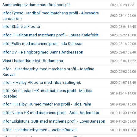
Summering av damernas försäsong 1!
2020-06-28 12:31
Inför Tyresö Handboll med matchens profil - Alexandra
2020-03-14 09:00
Lundström
Inför Skånela IF borta
2020-03-04 14:45
Inför IF Hellton med matchens profil - Louise Karlefeldt
2020-02-22 10:00
Inför Eslöv med matchens profil - Ida Karlsson
2020-02-16 09:00
Inför OV Helsingborg med Sanna Andreasson
2020-02-07 09:40
Vinst i hallandsderbyt för damerna.
2020-02-04 16:22
Inför Hallandsderbyt med matchens profil - Josefine
2020-02-02 09:00
Rudvall
Inför IF Hallby HK borta med Tilda Espling-Ek
2020-01-07 15:40
Inför Kristianstad HK med matchens profil - Matilda
2019-12-14 14:00
Rosblad
Inför IF Hallby HK med matchens profil - Tilda Palm
2019-12-07 10:00
Inför Nacka HK med matchens profil - Sofia Andersson
2019-11-30 18:00
Inför Eskilstuna GUIF med matchens profil - Lovis Jansson
2019-11-26 09:00
Inför Hallandsderbyt med Josefine Rudvall
2019-11-08 19:00