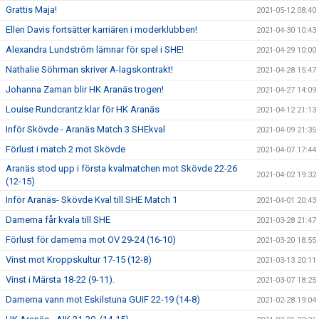
Grattis Maja!
2021-05-12 08:40
Ellen Davis fortsätter karriären i moderklubben!
2021-04-30 10:43
Alexandra Lundström lämnar för spel i SHE!
2021-04-29 10:00
Nathalie Söhrman skriver A-lagskontrakt!
2021-04-28 15:47
Johanna Zaman blir HK Aranäs trogen!
2021-04-27 14:09
Louise Rundcrantz klar för HK Aranäs
2021-04-12 21:13
Inför Skövde - Aranäs Match 3 SHEkval
2021-04-09 21:35
Förlust i match 2 mot Skövde
2021-04-07 17:44
Aranäs stod upp i första kvalmatchen mot Skövde 22-26
2021-04-02 19:32
(12-15)
Inför Aranäs- Skövde Kval till SHE Match 1
2021-04-01 20:43
Damerna får kvala till SHE
2021-03-28 21:47
Förlust för damerna mot OV 29-24 (16-10)
2021-03-20 18:55
Vinst mot Kroppskultur 17-15 (12-8)
2021-03-13 20:11
Vinst i Märsta 18-22 (9-11).
2021-03-07 18:25
Damerna vann mot Eskilstuna GUIF 22-19 (14-8)
2021-02-28 19:04