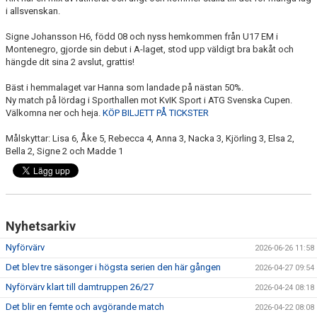
i allsvenskan.
Signe Johansson H6, född 08 och nyss hemkommen från U17 EM i
Montenegro, gjorde sin debut i A-laget, stod upp väldigt bra bakåt och
hängde dit sina 2 avslut, grattis!
Bäst i hemmalaget var Hanna som landade på nästan 50%.
Ny match på lördag i Sporthallen mot KvIK Sport i ATG Svenska Cupen.
Välkomna ner och heja.
KÖP BILJETT PÅ TICKSTER
Målskyttar: Lisa 6, Åke 5, Rebecca 4, Anna 3, Nacka 3, Kjörling 3, Elsa 2,
Bella 2, Signe 2 och Madde 1
Nyhetsarkiv
Nyförvärv
2026-06-26 11:58
Det blev tre säsonger i högsta serien den här gången
2026-04-27 09:54
Nyförvärv klart till damtruppen 26/27
2026-04-24 08:18
Det blir en femte och avgörande match
2026-04-22 08:08