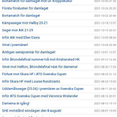
Bortamatch för damlaget mot GF Kroppskultur
2021-10-30 21:25
Första förslusten för damlaget
2021-10-24 20:25
Bortamatch för damlaget
2021-10-22 20:06
Kämpaseger mot Hallby 23-21
2021-10-18 12:07
Seger mot AIK 21-29
2021-10-10 20:57
Inför AIK med Ellen Davis
2021-10-09 08:40
Vinst i premiären!
2021-10-04 20:38
Äntligen seriepremiär för damlaget!
2021-10-01 12:07
Inför åttondelsfinal nummer två mot Kristianstad HK
2021-09-10 16:45
Vinst mot Hellton, åttondelsfinal näst för damerna!
2021-08-30 17:24
Förlust mot Skara HF i ATG Svenska Cupen
2021-08-25 21:12
Inför Skara HF med Louise Rundcrantz
2021-08-23 19:00
Uddamålsseger (25-26) i premiären av Svenska Cupen
2021-08-17 20:42
Inför ATG Svenska Cupen med Veronica Wislander
2021-08-16 20:01
Damerna är igång!
2021-08-10 19:19
SHE motstånd söndagen den 8 augusti
2021-08-07 19:09