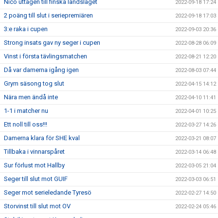
Nico uttagen till finska landslaget
2022-09-18 17:24
2 poäng till slut i seriepremiären
2022-09-18 17:03
3:e raka i cupen
2022-09-03 20:36
Strong insats gav ny seger i cupen
2022-08-28 06:09
Vinst i första tävlingsmatchen
2022-08-21 12:20
Då var damerna igång igen
2022-08-03 07:44
Grym säsong tog slut
2022-04-15 14:12
Nära men ändå inte
2022-04-10 11:41
1-1 i matcher nu
2022-04-01 10:25
Ett noll till oss!!!
2022-03-27 14:26
Damerna klara för SHE kval
2022-03-21 08:07
Tillbaka i vinnarspåret
2022-03-14 06:48
Sur förlust mot Hallby
2022-03-05 21:04
Seger till slut mot GUIF
2022-03-03 06:51
Seger mot serieledande Tyresö
2022-02-27 14:50
Storvinst till slut mot OV
2022-02-24 05:46