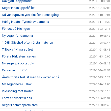
Oavgjort i toppmötet
2023-01-08 09:31
Seger innan uppehållet
2022-12-21 07:08
Då var cupäventyret slut för denna gång
2022-12-18 19:04
Härlig insats i Tyresö av damerna
2022-12-11 11:32
Förlust på Hisingen
2022-12-03 12:14
Ny seger för damerna
2022-11-30 06:42
1-0 till Sävehof efter första matchen
2022-11-28 07:47
Tillbaka i vinnarspåret
2022-11-21 08:46
Första förlusten i serien
2022-11-13 10:00
Ny seger på bortagolv
2022-11-06 09:13
Go seger mot OV
2022-10-26 06:58
Årets första förlust men till kvarten ändå
2022-10-23 10:28
Ny seger nere i Eslöv
2022-10-16 11:00
Islossning mot Boden
2022-10-09 10:18
Första halvlek till oss
2022-10-06 06:31
Seger i hemmapremiären
2022-10-03 06:45