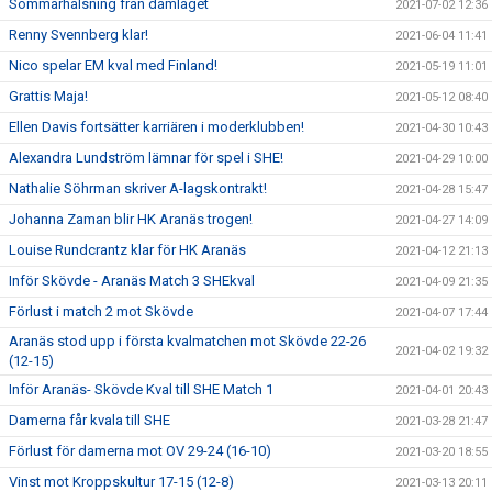
Sommarhälsning från damlaget
2021-07-02 12:36
Renny Svennberg klar!
2021-06-04 11:41
Nico spelar EM kval med Finland!
2021-05-19 11:01
Grattis Maja!
2021-05-12 08:40
Ellen Davis fortsätter karriären i moderklubben!
2021-04-30 10:43
Alexandra Lundström lämnar för spel i SHE!
2021-04-29 10:00
Nathalie Söhrman skriver A-lagskontrakt!
2021-04-28 15:47
Johanna Zaman blir HK Aranäs trogen!
2021-04-27 14:09
Louise Rundcrantz klar för HK Aranäs
2021-04-12 21:13
Inför Skövde - Aranäs Match 3 SHEkval
2021-04-09 21:35
Förlust i match 2 mot Skövde
2021-04-07 17:44
Aranäs stod upp i första kvalmatchen mot Skövde 22-26
2021-04-02 19:32
(12-15)
Inför Aranäs- Skövde Kval till SHE Match 1
2021-04-01 20:43
Damerna får kvala till SHE
2021-03-28 21:47
Förlust för damerna mot OV 29-24 (16-10)
2021-03-20 18:55
Vinst mot Kroppskultur 17-15 (12-8)
2021-03-13 20:11