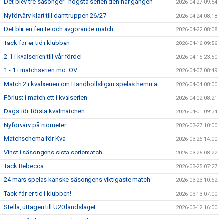
Det blev tre säsonger i högsta serien den här gången
2026-04-27 09:54
Nyförvärv klart till damtruppen 26/27
2026-04-24 08:18
Det blir en femte och avgörande match
2026-04-22 08:08
Tack för er tid i klubben
2026-04-16 09:56
2-1 i kvalserien till vår fördel
2026-04-15 23:50
1 - 1 i matchserien mot OV
2026-04-07 08:49
Match 2 i kvalserien om Handbollsligan spelas hemma
2026-04-04 08:00
Förlust i match ett i kvalserien
2026-04-02 08:21
Dags för första kvalmatchen
2026-04-01 09:34
Nyförvärv på niometer
2026-03-27 10:00
Matchschema för Kval
2026-03-26 14:00
Vinst i säsongens sista seriematch
2026-03-25 08:22
Tack Rebecca
2026-03-25 07:27
24 mars spelas kanske säsongens viktigaste match
2026-03-23 10:52
Tack för er tid i klubben!
2026-03-13 07:00
Stella, uttagen till U20 landslaget
2026-03-12 16:00