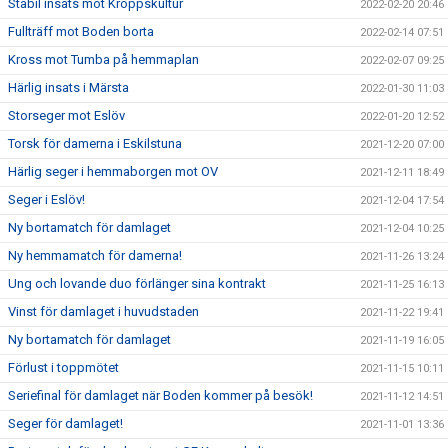
Stabil insats mot Kroppskultur
2022-02-20 20:46
Fullträff mot Boden borta
2022-02-14 07:51
Kross mot Tumba på hemmaplan
2022-02-07 09:25
Härlig insats i Märsta
2022-01-30 11:03
Storseger mot Eslöv
2022-01-20 12:52
Torsk för damerna i Eskilstuna
2021-12-20 07:00
Härlig seger i hemmaborgen mot OV
2021-12-11 18:49
Seger i Eslöv!
2021-12-04 17:54
Ny bortamatch för damlaget
2021-12-04 10:25
Ny hemmamatch för damerna!
2021-11-26 13:24
Ung och lovande duo förlänger sina kontrakt
2021-11-25 16:13
Vinst för damlaget i huvudstaden
2021-11-22 19:41
Ny bortamatch för damlaget
2021-11-19 16:05
Förlust i toppmötet
2021-11-15 10:11
Seriefinal för damlaget när Boden kommer på besök!
2021-11-12 14:51
Seger för damlaget!
2021-11-01 13:36