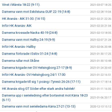
Vinst i Märsta 18-22 (9-11).
2021-03-07 18:25
Damerna vann mot Eskilstuna GUIF 22-19 (14-8)
2021-02-28 19:04
HK Aranäs - AIK 31-30. (14-15)
2021-02-21 22:26
Inför HK Aranäs- AIK
2021-02-20 21:04
Damerna krossade Nacka 40-19 (24-8)
2021-02-13 18:05
Damerna vann mot Hallby 24-19 (9-9)
2021-02-07 21:24
Inför HK Aranäs- Hallby
2021-02-06 20:48
Damerna förlorade i Eslöv 31-24 (14-8)
2021-01-30 17:25
Damerna rullar mot Skåne
2021-01-30 10:48
Damerna krigade ner OV Helsingborg 27-17 (8-9)
2021-01-24 20:43
Inför HK Aranäs- OV Helsingborg 24/1 17.00
2021-01-22 16:51
Damerna krigade till sig 1 poäng i Tyresö 26-26 (17-11)
2021-01-17 18:14
HK Aranäs slog GT Söder efter stark andra halvlek!
2021-01-11 16:05
Damerna upp i serieledning efter bortavinst mot Kärra 18-23
2021-01-06 20:17
(6-11)
Damerna vann mot serieledarna Kärra 27-21 (13-13)
2020-12-13 15:12