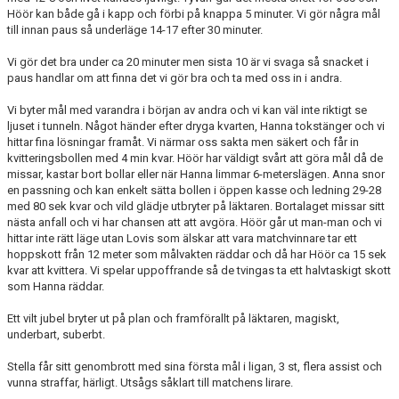
Höör kan både gå i kapp och förbi på knappa 5 minuter. Vi gör några mål
till innan paus så underläge 14-17 efter 30 minuter.
Vi gör det bra under ca 20 minuter men sista 10 är vi svaga så snacket i
paus handlar om att finna det vi gör bra och ta med oss in i andra.
Vi byter mål med varandra i början av andra och vi kan väl inte riktigt se
ljuset i tunneln. Något händer efter dryga kvarten, Hanna tokstänger och vi
hittar fina lösningar framåt. Vi närmar oss sakta men säkert och får in
kvitteringsbollen med 4 min kvar. Höör har väldigt svårt att göra mål då de
missar, kastar bort bollar eller när Hanna limmar 6-meterslägen. Anna snor
en passning och kan enkelt sätta bollen i öppen kasse och ledning 29-28
med 80 sek kvar och vild glädje utbryter på läktaren. Bortalaget missar sitt
nästa anfall och vi har chansen att att avgöra. Höör går ut man-man och vi
hittar inte rätt läge utan Lovis som älskar att vara matchvinnare tar ett
hoppskott från 12 meter som målvakten räddar och då har Höör ca 15 sek
kvar att kvittera. Vi spelar uppoffrande så de tvingas ta ett halvtaskigt skott
som Hanna räddar.
Ett vilt jubel bryter ut på plan och framförallt på läktaren, magiskt,
underbart, suberbt.
Stella får sitt genombrott med sina första mål i ligan, 3 st, flera assist och
vunna straffar, härligt. Utsågs såklart till matchens lirare.