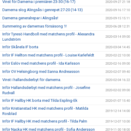
Vinst för Damerna i premiären 23-30 (16-17)
2020-09-27 21:18
Damerna slog Alingsås i genrepet 27-20 (14-13)
2020-09-16 17:10
Damerna generalrepar i Alingsås!
2020-09-15 15:11
Summering av damernas försäsong 1!
2020-06-28 12:31
Inför Tyresö Handboll med matchens profil - Alexandra
2020-03-14 09:00
Lundström
Inför Skånela IF borta
2020-03-04 14:45
Inför IF Hellton med matchens profil - Louise Karlefeldt
2020-02-22 10:00
Inför Eslöv med matchens profil - Ida Karlsson
2020-02-16 09:00
Inför OV Helsingborg med Sanna Andreasson
2020-02-07 09:40
Vinst i hallandsderbyt för damerna.
2020-02-04 16:22
Inför Hallandsderbyt med matchens profil - Josefine
2020-02-02 09:00
Rudvall
Inför IF Hallby HK borta med Tilda Espling-Ek
2020-01-07 15:40
Inför Kristianstad HK med matchens profil - Matilda
2019-12-14 14:00
Rosblad
Inför IF Hallby HK med matchens profil - Tilda Palm
2019-12-07 10:00
Inför Nacka HK med matchens profil - Sofia Andersson
2019-11-30 18:00