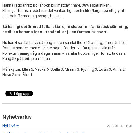
Hanna räddar rätt bollar och blir matchvinnare, 38% i statistiken.
Ellen går främst i ledet när det vankas fight och sliter/krigar på ett grymt
sätt och får med sig övriga, briljant.
Så härligt det är med fulla läktare, ni skapar en fantastisk stämning,
se till att komma igen. Handboll är ju en fantastisk sport.
Nu har vi spelat halva säsongen och samlat ihop 12 poäng, 1 mer än hela
förra säsongen men vi är inte nöjda för det. Nu får tjejerna vila ifrån
kollektiv träning några dagar innan vi samlar truppen igen för att ta oss an
Kungälv på bortaplan 11 jan.
Målskyttar: Ellen 6, Nacka 6, Stella 3, Mimmi 3, Kjörling 3, Lovis 3, Anna 2,
Nova 2 och Åke 1
Nyhetsarkiv
Nyförvärv
2026-06-26 11:58