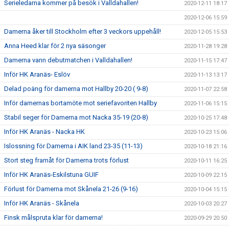
Serieledarna kommer på besök i Valldahallen!
2020-12-11 18:17
2020-12-06 15:59
Damerna åker till Stockholm efter 3 veckors uppehåll!
2020-12-05 15:53
Anna Heed klar för 2 nya säsonger
2020-11-28 19:28
Damerna vann debutmatchen i Valldahallen!
2020-11-15 17:47
Inför HK Aranäs- Eslöv
2020-11-13 13:17
Delad poäng för damerna mot Hallby 20-20 ( 9-8)
2020-11-07 22:58
Inför damernas bortamöte mot seriefavoriten Hallby
2020-11-06 15:15
Stabil seger för Damerna mot Nacka 35-19 (20-8)
2020-10-25 17:48
Inför HK Aranäs - Nacka HK
2020-10-23 15:06
Islossning för Damerna i AIK land 23-35 (11-13)
2020-10-18 21:16
Stort steg framåt för Damerna trots förlust
2020-10-11 16:25
Inför HK Aranäs-Eskilstuna GUIF
2020-10-09 22:15
Förlust för Damerna mot Skånela 21-26 (9-16)
2020-10-04 15:15
Inför HK Aranäs - Skånela
2020-10-03 20:27
Finsk målspruta klar för damerna!
2020-09-29 20:50