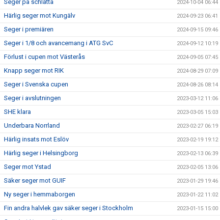
Seger på schlätta
2024-10-04 06:44
Härlig seger mot Kungälv
2024-09-23 06:41
Seger i premiären
2024-09-15 09:46
Seger i 1/8 och avancemang i ATG SvC
2024-09-12 10:19
Förlust i cupen mot Västerås
2024-09-05 07:45
Knapp seger mot RIK
2024-08-29 07:09
Seger i Svenska cupen
2024-08-26 08:14
Seger i avslutningen
2023-03-12 11:06
SHE klara
2023-03-05 15:03
Underbara Norrland
2023-02-27 06:19
Härlig insats mot Eslöv
2023-02-19 19:12
Härlig seger i Helsingborg
2023-02-13 06:39
Seger mot Ystad
2023-02-05 13:06
Säker seger mot GUIF
2023-01-29 19:46
Ny seger i hemmaborgen
2023-01-22 11:02
Fin andra halvlek gav säker seger i Stockholm
2023-01-15 15:00