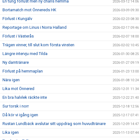
En tung förlust men ny chans hemma
2026-03-12 14:06
Bortamatch mot Önnereds HK
2026-03-09 09:30
Förlust i Kungälv
2026-02-23 08:30
Reportage om Linus i Norra Halland
2026-02-17 09:46
Förlust i Västerås
2026-02-07 18:00
Trägen vinner, till slut kom första vinsten
2026-02-02 10:45
Längre intervju med Tilda
2026-01-30 08:25
Ny damtränare
2026-01-27 09:19
Förlust på hemmaplan
2026-01-23 13:00
Nära igen
2026-01-08 10:24
Lika mot Önnered
2025-12-31 11:34
En bra halvlek räckte inte
2025-12-22 21:40
Sur torsk i norr
2025-12-18 12:56
Då kör vi igång igen
2025-12-17 07:41
Rustan Lundbäck avslutar sitt uppdrag som huvudtränare
2025-12-09 14:47
Lika igen
2025-11-13 07:44