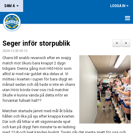
DAM A
LOGGA IN
HEM
Seger inför storpublik
NYHETER
<
>
2024-12-30 09:15
KALENDER
Chans till snabb revansch efter en svajig
match mot Skuru bara knappt 2 dygn
MATCHER
tidigare. Denna gång mot H65 Höör som
alltid är med när guldet ska delas ut. Vi
möttes i kvarten i cupen för bara drygt en
KONTAKT
månad sedan och då hade vi inte en chans
utan Höör körde över oss i två matcher.
Skulle vi kunna vända på detta inför en
förväntat fullsatt hall??
Matchen startade jämnt med mål åt båda
hållen och lika på sju efter knappa kvarten.
Där och då hittar vi ett vägvinnande spel
och kan på drygt fem minuter ta en ledning
med 12-8 och livet kändes ljuvligt. Tyvärr går det mesta snett för oss och