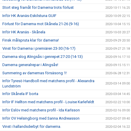
Stort steg framåt för Damerna trots förlust
2020-10-11 16:25
Inför HK Aranäs-Eskilstuna GUIF
2020-10-09 22:15
Förlust för Damerna mot Skånela 21-26 (9-16)
2020-10-04 15:15
Inför HK Aranäs - Skånela
2020-10-03 20:27
Finsk målspruta klar för damerna!
2020-09-29 20:50
Vinst för Damerna i premiären 23-30 (16-17)
2020-09-27 21:18
Damerna slog Alingsås i genrepet 27-20 (14-13)
2020-09-16 17:10
Damerna generalrepar i Alingsås!
2020-09-15 15:11
Summering av damernas försäsong 1!
2020-06-28 12:31
Inför Tyresö Handboll med matchens profil - Alexandra
2020-03-14 09:00
Lundström
Inför Skånela IF borta
2020-03-04 14:45
Inför IF Hellton med matchens profil - Louise Karlefeldt
2020-02-22 10:00
Inför Eslöv med matchens profil - Ida Karlsson
2020-02-16 09:00
Inför OV Helsingborg med Sanna Andreasson
2020-02-07 09:40
Vinst i hallandsderbyt för damerna.
2020-02-04 16:22