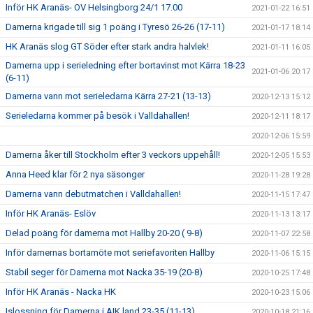
Inför HK Aranäs- OV Helsingborg 24/1 17.00
2021-01-22 16:51
Damerna krigade till sig 1 poäng i Tyresö 26-26 (17-11)
2021-01-17 18:14
HK Aranäs slog GT Söder efter stark andra halvlek!
2021-01-11 16:05
Damerna upp i serieledning efter bortavinst mot Kärra 18-23
2021-01-06 20:17
(6-11)
Damerna vann mot serieledarna Kärra 27-21 (13-13)
2020-12-13 15:12
Serieledarna kommer på besök i Valldahallen!
2020-12-11 18:17
2020-12-06 15:59
Damerna åker till Stockholm efter 3 veckors uppehåll!
2020-12-05 15:53
Anna Heed klar för 2 nya säsonger
2020-11-28 19:28
Damerna vann debutmatchen i Valldahallen!
2020-11-15 17:47
Inför HK Aranäs- Eslöv
2020-11-13 13:17
Delad poäng för damerna mot Hallby 20-20 ( 9-8)
2020-11-07 22:58
Inför damernas bortamöte mot seriefavoriten Hallby
2020-11-06 15:15
Stabil seger för Damerna mot Nacka 35-19 (20-8)
2020-10-25 17:48
Inför HK Aranäs - Nacka HK
2020-10-23 15:06
Islossning för Damerna i AIK land 23-35 (11-13)
2020-10-18 21:16