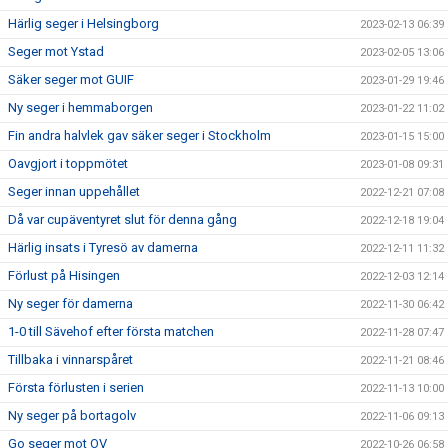
Härlig seger i Helsingborg
2023-02-13 06:39
Seger mot Ystad
2023-02-05 13:06
Säker seger mot GUIF
2023-01-29 19:46
Ny seger i hemmaborgen
2023-01-22 11:02
Fin andra halvlek gav säker seger i Stockholm
2023-01-15 15:00
Oavgjort i toppmötet
2023-01-08 09:31
Seger innan uppehållet
2022-12-21 07:08
Då var cupäventyret slut för denna gång
2022-12-18 19:04
Härlig insats i Tyresö av damerna
2022-12-11 11:32
Förlust på Hisingen
2022-12-03 12:14
Ny seger för damerna
2022-11-30 06:42
1-0 till Sävehof efter första matchen
2022-11-28 07:47
Tillbaka i vinnarspåret
2022-11-21 08:46
Första förlusten i serien
2022-11-13 10:00
Ny seger på bortagolv
2022-11-06 09:13
Go seger mot OV
2022-10-26 06:58