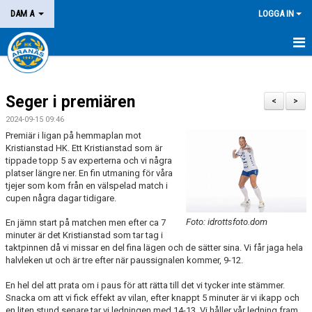
DAM A
LOGGA IN
HEM
Seger i premiären
NYHETER
<
>
2024-09-15 09:46
KALENDER
Premiär i ligan på hemmaplan mot
Kristianstad HK. Ett Kristianstad som är
MATCHER
tippade topp 5 av experterna och vi några
platser längre ner. En fin utmaning för våra
tjejer som kom från en välspelad match i
KONTAKT
cupen några dagar tidigare.
Foto: idrottsfoto.dom
En jämn start på matchen men efter ca 7
minuter är det Kristianstad som tar tag i
taktpinnen då vi missar en del fina lägen och de sätter sina. Vi får jaga hela
halvleken ut och är tre efter när paussignalen kommer, 9-12.
En hel del att prata om i paus för att rätta till det vi tycker inte stämmer.
Snacka om att vi fick effekt av vilan, efter knappt 5 minuter är vi ikapp och
en liten stund senare tar vi ledningen med 14-13. Vi håller vår ledning fram