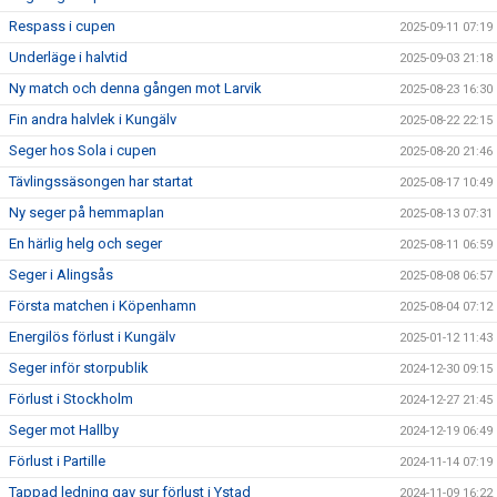
Respass i cupen
2025-09-11 07:19
Underläge i halvtid
2025-09-03 21:18
Ny match och denna gången mot Larvik
2025-08-23 16:30
Fin andra halvlek i Kungälv
2025-08-22 22:15
Seger hos Sola i cupen
2025-08-20 21:46
Tävlingssäsongen har startat
2025-08-17 10:49
Ny seger på hemmaplan
2025-08-13 07:31
En härlig helg och seger
2025-08-11 06:59
Seger i Alingsås
2025-08-08 06:57
Första matchen i Köpenhamn
2025-08-04 07:12
Energilös förlust i Kungälv
2025-01-12 11:43
Seger inför storpublik
2024-12-30 09:15
Förlust i Stockholm
2024-12-27 21:45
Seger mot Hallby
2024-12-19 06:49
Förlust i Partille
2024-11-14 07:19
Tappad ledning gav sur förlust i Ystad
2024-11-09 16:22