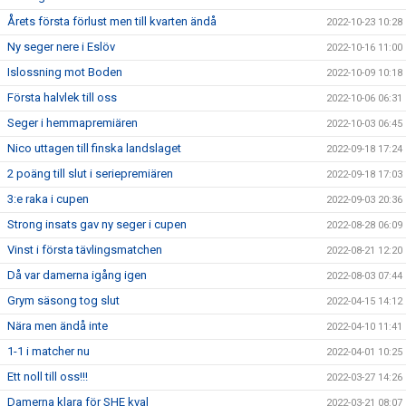
Årets första förlust men till kvarten ändå
2022-10-23 10:28
Ny seger nere i Eslöv
2022-10-16 11:00
Islossning mot Boden
2022-10-09 10:18
Första halvlek till oss
2022-10-06 06:31
Seger i hemmapremiären
2022-10-03 06:45
Nico uttagen till finska landslaget
2022-09-18 17:24
2 poäng till slut i seriepremiären
2022-09-18 17:03
3:e raka i cupen
2022-09-03 20:36
Strong insats gav ny seger i cupen
2022-08-28 06:09
Vinst i första tävlingsmatchen
2022-08-21 12:20
Då var damerna igång igen
2022-08-03 07:44
Grym säsong tog slut
2022-04-15 14:12
Nära men ändå inte
2022-04-10 11:41
1-1 i matcher nu
2022-04-01 10:25
Ett noll till oss!!!
2022-03-27 14:26
Damerna klara för SHE kval
2022-03-21 08:07