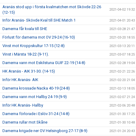
Aranäs stod upp i första kvalmatchen mot Skövde 22-26
2021-04-02 19:32
(12-15)
Inför Aranäs- Skövde Kval till SHE Match 1
2021-04-01 20:43
Damerna får kvala till SHE
2021-03-28 21:47
Förlust för damerna mot OV 29-24 (16-10)
2021-03-20 18:55
Vinst mot Kroppskultur 17-15 (12-8)
2021-03-13 20:11
Vinst i Märsta 18-22 (9-11).
2021-03-07 18:25
Damerna vann mot Eskilstuna GUIF 22-19 (14-8)
2021-02-28 19:04
HK Aranäs - AIK 31-30. (14-15)
2021-02-21 22:26
Inför HK Aranäs- AIK
2021-02-20 21:04
Damerna krossade Nacka 40-19 (24-8)
2021-02-13 18:05
Damerna vann mot Hallby 24-19 (9-9)
2021-02-07 21:24
Inför HK Aranäs- Hallby
2021-02-06 20:48
Damerna förlorade i Eslöv 31-24 (14-8)
2021-01-30 17:25
Damerna rullar mot Skåne
2021-01-30 10:48
Damerna krigade ner OV Helsingborg 27-17 (8-9)
2021-01-24 20:43