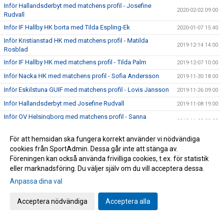
Inför Hallandsderbyt med matchens profil - Josefine
2020-02-02 09:00
Rudvall
Inför IF Hallby HK borta med Tilda Espling-Ek
2020-01-07 15:40
Inför Kristianstad HK med matchens profil - Matilda
2019-12-14 14:00
Rosblad
Inför IF Hallby HK med matchens profil - Tilda Palm
2019-12-07 10:00
Inför Nacka HK med matchens profil - Sofia Andersson
2019-11-30 18:00
Inför Eskilstuna GUIF med matchens profil - Lovis Jansson
2019-11-26 09:00
Inför Hallandsderbyt med Josefine Rudvall
2019-11-08 19:00
Inför OV Helsingborg med matchens profil - Sanna
2019-11-03 09:00
Andreasson
Högersexan Emelie Batista klar för HK Aranäs
För att hemsidan ska fungera korrekt använder vi nödvändiga
2019-10-23 10:40
cookies från SportAdmin. Dessa går inte att stänga av.
Damer A Säsongen 19/20
2019-10-17 15:26
Föreningen kan också använda frivilliga cookies, t.ex. för statistik
eller marknadsföring. Du väljer själv om du vill acceptera dessa.
Anpassa dina val
Cookie-inställningar
Gå till Webbversion
Acceptera nödvändiga
Acceptera alla