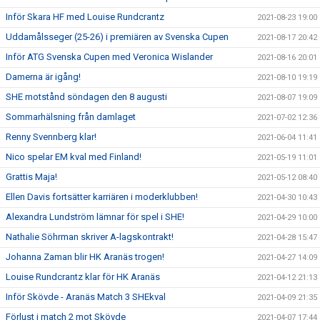
Inför Skara HF med Louise Rundcrantz
2021-08-23 19:00
Uddamålsseger (25-26) i premiären av Svenska Cupen
2021-08-17 20:42
Inför ATG Svenska Cupen med Veronica Wislander
2021-08-16 20:01
Damerna är igång!
2021-08-10 19:19
SHE motstånd söndagen den 8 augusti
2021-08-07 19:09
Sommarhälsning från damlaget
2021-07-02 12:36
Renny Svennberg klar!
2021-06-04 11:41
Nico spelar EM kval med Finland!
2021-05-19 11:01
Grattis Maja!
2021-05-12 08:40
Ellen Davis fortsätter karriären i moderklubben!
2021-04-30 10:43
Alexandra Lundström lämnar för spel i SHE!
2021-04-29 10:00
Nathalie Söhrman skriver A-lagskontrakt!
2021-04-28 15:47
Johanna Zaman blir HK Aranäs trogen!
2021-04-27 14:09
Louise Rundcrantz klar för HK Aranäs
2021-04-12 21:13
Inför Skövde - Aranäs Match 3 SHEkval
2021-04-09 21:35
Förlust i match 2 mot Skövde
2021-04-07 17:44