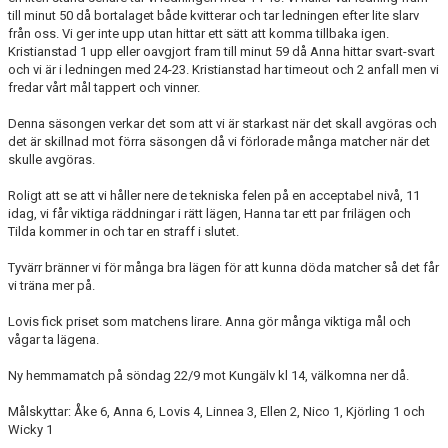
till minut 50 då bortalaget både kvitterar och tar ledningen efter lite slarv
från oss. Vi ger inte upp utan hittar ett sätt att komma tillbaka igen.
Kristianstad 1 upp eller oavgjort fram till minut 59 då Anna hittar svart-svart
och vi är i ledningen med 24-23. Kristianstad har timeout och 2 anfall men vi
fredar vårt mål tappert och vinner.
Denna säsongen verkar det som att vi är starkast när det skall avgöras och
det är skillnad mot förra säsongen då vi förlorade många matcher när det
skulle avgöras.
Roligt att se att vi håller nere de tekniska felen på en acceptabel nivå, 11
idag, vi får viktiga räddningar i rätt lägen, Hanna tar ett par frilägen och
Tilda kommer in och tar en straff i slutet.
Tyvärr bränner vi för många bra lägen för att kunna döda matcher så det får
vi träna mer på.
Lovis fick priset som matchens lirare. Anna gör många viktiga mål och
vågar ta lägena.
Ny hemmamatch på söndag 22/9 mot Kungälv kl 14, välkomna ner då.
Målskyttar: Åke 6, Anna 6, Lovis 4, Linnea 3, Ellen 2, Nico 1, Kjörling 1 och
Wicky 1