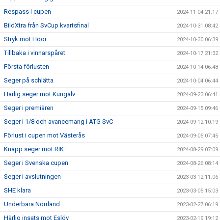
Respass i cupen
2024-11-04 21:17
BildXtra från SvCup kvartsfinal
2024-10-31 08:42
Stryk mot Höör
2024-10-30 06:39
Tillbaka i vinnarspåret
2024-10-17 21:32
Första förlusten
2024-10-14 06:48
Seger på schlätta
2024-10-04 06:44
Härlig seger mot Kungälv
2024-09-23 06:41
Seger i premiären
2024-09-15 09:46
Seger i 1/8 och avancemang i ATG SvC
2024-09-12 10:19
Förlust i cupen mot Västerås
2024-09-05 07:45
Knapp seger mot RIK
2024-08-29 07:09
Seger i Svenska cupen
2024-08-26 08:14
Seger i avslutningen
2023-03-12 11:06
SHE klara
2023-03-05 15:03
Underbara Norrland
2023-02-27 06:19
Härlig insats mot Eslöv
2023-02-19 19:12