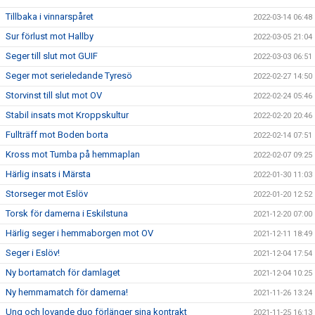
Tillbaka i vinnarspåret
2022-03-14 06:48
Sur förlust mot Hallby
2022-03-05 21:04
Seger till slut mot GUIF
2022-03-03 06:51
Seger mot serieledande Tyresö
2022-02-27 14:50
Storvinst till slut mot OV
2022-02-24 05:46
Stabil insats mot Kroppskultur
2022-02-20 20:46
Fullträff mot Boden borta
2022-02-14 07:51
Kross mot Tumba på hemmaplan
2022-02-07 09:25
Härlig insats i Märsta
2022-01-30 11:03
Storseger mot Eslöv
2022-01-20 12:52
Torsk för damerna i Eskilstuna
2021-12-20 07:00
Härlig seger i hemmaborgen mot OV
2021-12-11 18:49
Seger i Eslöv!
2021-12-04 17:54
Ny bortamatch för damlaget
2021-12-04 10:25
Ny hemmamatch för damerna!
2021-11-26 13:24
Ung och lovande duo förlänger sina kontrakt
2021-11-25 16:13