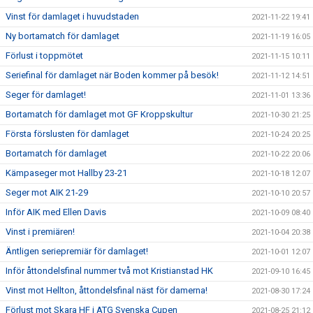
Vinst för damlaget i huvudstaden
2021-11-22 19:41
Ny bortamatch för damlaget
2021-11-19 16:05
Förlust i toppmötet
2021-11-15 10:11
Seriefinal för damlaget när Boden kommer på besök!
2021-11-12 14:51
Seger för damlaget!
2021-11-01 13:36
Bortamatch för damlaget mot GF Kroppskultur
2021-10-30 21:25
Första förslusten för damlaget
2021-10-24 20:25
Bortamatch för damlaget
2021-10-22 20:06
Kämpaseger mot Hallby 23-21
2021-10-18 12:07
Seger mot AIK 21-29
2021-10-10 20:57
Inför AIK med Ellen Davis
2021-10-09 08:40
Vinst i premiären!
2021-10-04 20:38
Äntligen seriepremiär för damlaget!
2021-10-01 12:07
Inför åttondelsfinal nummer två mot Kristianstad HK
2021-09-10 16:45
Vinst mot Hellton, åttondelsfinal näst för damerna!
2021-08-30 17:24
Förlust mot Skara HF i ATG Svenska Cupen
2021-08-25 21:12