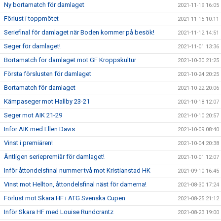
Ny bortamatch för damlaget
2021-11-19 16:05
Förlust i toppmötet
2021-11-15 10:11
Seriefinal för damlaget när Boden kommer på besök!
2021-11-12 14:51
Seger för damlaget!
2021-11-01 13:36
Bortamatch för damlaget mot GF Kroppskultur
2021-10-30 21:25
Första förslusten för damlaget
2021-10-24 20:25
Bortamatch för damlaget
2021-10-22 20:06
Kämpaseger mot Hallby 23-21
2021-10-18 12:07
Seger mot AIK 21-29
2021-10-10 20:57
Inför AIK med Ellen Davis
2021-10-09 08:40
Vinst i premiären!
2021-10-04 20:38
Äntligen seriepremiär för damlaget!
2021-10-01 12:07
Inför åttondelsfinal nummer två mot Kristianstad HK
2021-09-10 16:45
Vinst mot Hellton, åttondelsfinal näst för damerna!
2021-08-30 17:24
Förlust mot Skara HF i ATG Svenska Cupen
2021-08-25 21:12
Inför Skara HF med Louise Rundcrantz
2021-08-23 19:00