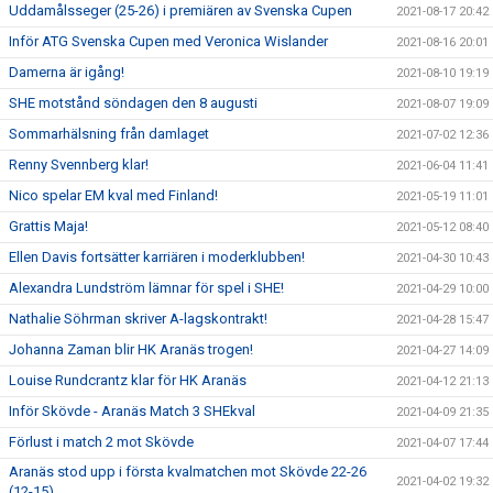
Uddamålsseger (25-26) i premiären av Svenska Cupen
2021-08-17 20:42
Inför ATG Svenska Cupen med Veronica Wislander
2021-08-16 20:01
Damerna är igång!
2021-08-10 19:19
SHE motstånd söndagen den 8 augusti
2021-08-07 19:09
Sommarhälsning från damlaget
2021-07-02 12:36
Renny Svennberg klar!
2021-06-04 11:41
Nico spelar EM kval med Finland!
2021-05-19 11:01
Grattis Maja!
2021-05-12 08:40
Ellen Davis fortsätter karriären i moderklubben!
2021-04-30 10:43
Alexandra Lundström lämnar för spel i SHE!
2021-04-29 10:00
Nathalie Söhrman skriver A-lagskontrakt!
2021-04-28 15:47
Johanna Zaman blir HK Aranäs trogen!
2021-04-27 14:09
Louise Rundcrantz klar för HK Aranäs
2021-04-12 21:13
Inför Skövde - Aranäs Match 3 SHEkval
2021-04-09 21:35
Förlust i match 2 mot Skövde
2021-04-07 17:44
Aranäs stod upp i första kvalmatchen mot Skövde 22-26
2021-04-02 19:32
(12-15)