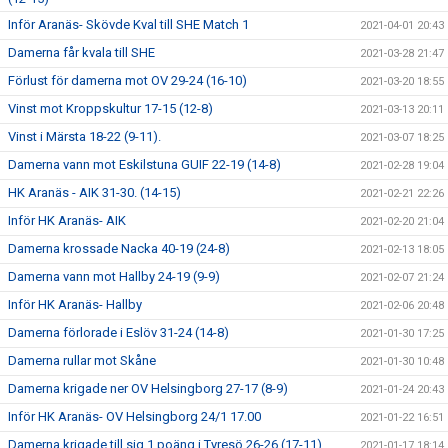
Inför Aranäs- Skövde Kval till SHE Match 1
2021-04-01 20:43
Damerna får kvala till SHE
2021-03-28 21:47
Förlust för damerna mot OV 29-24 (16-10)
2021-03-20 18:55
Vinst mot Kroppskultur 17-15 (12-8)
2021-03-13 20:11
Vinst i Märsta 18-22 (9-11).
2021-03-07 18:25
Damerna vann mot Eskilstuna GUIF 22-19 (14-8)
2021-02-28 19:04
HK Aranäs - AIK 31-30. (14-15)
2021-02-21 22:26
Inför HK Aranäs- AIK
2021-02-20 21:04
Damerna krossade Nacka 40-19 (24-8)
2021-02-13 18:05
Damerna vann mot Hallby 24-19 (9-9)
2021-02-07 21:24
Inför HK Aranäs- Hallby
2021-02-06 20:48
Damerna förlorade i Eslöv 31-24 (14-8)
2021-01-30 17:25
Damerna rullar mot Skåne
2021-01-30 10:48
Damerna krigade ner OV Helsingborg 27-17 (8-9)
2021-01-24 20:43
Inför HK Aranäs- OV Helsingborg 24/1 17.00
2021-01-22 16:51
Damerna krigade till sig 1 poäng i Tyresö 26-26 (17-11)
2021-01-17 18:14