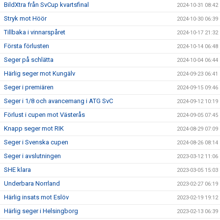
BildXtra från SvCup kvartsfinal
2024-10-31 08:42
Stryk mot Höör
2024-10-30 06:39
Tillbaka i vinnarspåret
2024-10-17 21:32
Första förlusten
2024-10-14 06:48
Seger på schlätta
2024-10-04 06:44
Härlig seger mot Kungälv
2024-09-23 06:41
Seger i premiären
2024-09-15 09:46
Seger i 1/8 och avancemang i ATG SvC
2024-09-12 10:19
Förlust i cupen mot Västerås
2024-09-05 07:45
Knapp seger mot RIK
2024-08-29 07:09
Seger i Svenska cupen
2024-08-26 08:14
Seger i avslutningen
2023-03-12 11:06
SHE klara
2023-03-05 15:03
Underbara Norrland
2023-02-27 06:19
Härlig insats mot Eslöv
2023-02-19 19:12
Härlig seger i Helsingborg
2023-02-13 06:39