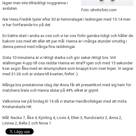
lägen men inte tillräckligt noggranna i
avsluten.
Foto: idrottsfoto.com
När Hesa Fredrik tjuter efter 30 är hemmalaget i ledningen med 15-14 men
vi har fortfarande tro på det.
En bättre start i andra av oss och vi tar oss förbi ganska tidigt och håller de
bakom oss med ett eller ett par mål. Hanna är i många stunder omutlig i
denna period med många fina räddningar.
Sista 10 minuterna är vi riktigt starka och gör saker riktigt bra. Vid
ställningen 4 upp till oss räddar Hanna en straff igen och med 15 sekunder
kvar avgör Åke med en strumprullare som knappt kom över linjen. Vi segrar
med 31-26 och är vidare till kvarten, finfint :).
Många bra prestationer idag där Anna får ett presentkort med sig hem för
matchens lirare och Hanna slutar på 44% vilket är grymt.
Välkomna ner på lördag kl 14 då vi startar Handbollsligan med att möta
Kristianstads HK.
Mål: Nacka 7, Åke 4, Kjörling 4, Lovis 4, Ellen 3, Rundcrantz 2, Anna 2,
Linnea 2, Bella 2 och Nova 1