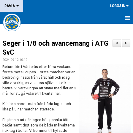
DAM A
LOGGA IN
HEM
Seger i 1/8 och avancemang i ATG
NYHETER
<
>
SvC
KALENDER
2024-09-12 10:19
Returmöte i Västerås efter förra veckans
MATCHER
första möte i cupen. Första matchen var en
bedrövlig insats från vårat håll och idag
KONTAKT
ville vi verkligen visa oss själva att vi kan
bättre. Vi var tvungna att vinna med fler än 3
mål för att gå vidare till kvartsfinal.
Kliniska shoot-outs från båda lagen och
lika på 3 när matchen startade.
En jämn start där lagen höll ganska tätt
bakåt samtidigt som de båda målvakterna
fick tag i bollar. Vi kommer till hyfsade