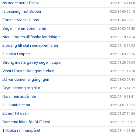
Ny seger nere i Eslöv
2022-10-16 11:00
Islossning mot Boden
2022-10-09 10:18
Första halvlek till oss
2022-10-06 06:31
Seger i hemmapremiären
2022-10-03 06:45
Nico uttagen till finska landslaget
2022-09-18 17:24
2 poäng till slut i seriepremiären
2022-09-18 17:03
3:e raka i cupen
2022-09-03 20:36
Strong insats gav ny seger i cupen
2022-08-28 06:09
Vinst i första tävlingsmatchen
2022-08-21 12:20
Då var damerna igång igen
2022-08-03 07:44
Grym säsong tog slut
2022-04-15 14:12
Nära men ändå inte
2022-04-10 11:41
1-1 i matcher nu
2022-04-01 10:25
Ett noll till oss!!!
2022-03-27 14:26
Damerna klara för SHE kval
2022-03-21 08:07
Tillbaka i vinnarspåret
2022-03-14 06:48