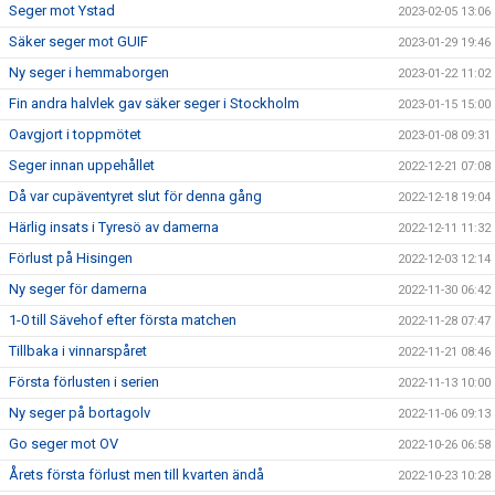
Seger mot Ystad
2023-02-05 13:06
Säker seger mot GUIF
2023-01-29 19:46
Ny seger i hemmaborgen
2023-01-22 11:02
Fin andra halvlek gav säker seger i Stockholm
2023-01-15 15:00
Oavgjort i toppmötet
2023-01-08 09:31
Seger innan uppehållet
2022-12-21 07:08
Då var cupäventyret slut för denna gång
2022-12-18 19:04
Härlig insats i Tyresö av damerna
2022-12-11 11:32
Förlust på Hisingen
2022-12-03 12:14
Ny seger för damerna
2022-11-30 06:42
1-0 till Sävehof efter första matchen
2022-11-28 07:47
Tillbaka i vinnarspåret
2022-11-21 08:46
Första förlusten i serien
2022-11-13 10:00
Ny seger på bortagolv
2022-11-06 09:13
Go seger mot OV
2022-10-26 06:58
Årets första förlust men till kvarten ändå
2022-10-23 10:28