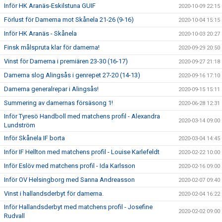
Inför HK Aranäs-Eskilstuna GUIF
2020-10-09 22:15
Förlust för Damerna mot Skånela 21-26 (9-16)
2020-10-04 15:15
Inför HK Aranäs - Skånela
2020-10-03 20:27
Finsk målspruta klar för damerna!
2020-09-29 20:50
Vinst för Damerna i premiären 23-30 (16-17)
2020-09-27 21:18
Damerna slog Alingsås i genrepet 27-20 (14-13)
2020-09-16 17:10
Damerna generalrepar i Alingsås!
2020-09-15 15:11
Summering av damernas försäsong 1!
2020-06-28 12:31
Inför Tyresö Handboll med matchens profil - Alexandra
2020-03-14 09:00
Lundström
Inför Skånela IF borta
2020-03-04 14:45
Inför IF Hellton med matchens profil - Louise Karlefeldt
2020-02-22 10:00
Inför Eslöv med matchens profil - Ida Karlsson
2020-02-16 09:00
Inför OV Helsingborg med Sanna Andreasson
2020-02-07 09:40
Vinst i hallandsderbyt för damerna.
2020-02-04 16:22
Inför Hallandsderbyt med matchens profil - Josefine
2020-02-02 09:00
Rudvall