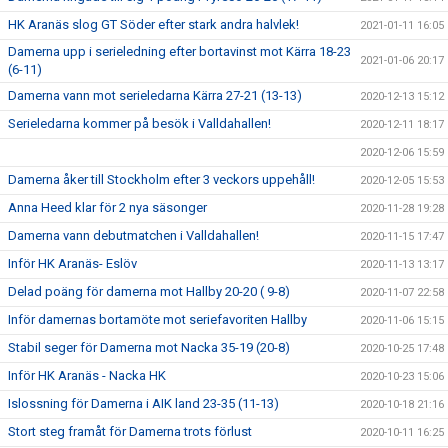
HK Aranäs slog GT Söder efter stark andra halvlek!
2021-01-11 16:05
Damerna upp i serieledning efter bortavinst mot Kärra 18-23
2021-01-06 20:17
(6-11)
Damerna vann mot serieledarna Kärra 27-21 (13-13)
2020-12-13 15:12
Serieledarna kommer på besök i Valldahallen!
2020-12-11 18:17
2020-12-06 15:59
Damerna åker till Stockholm efter 3 veckors uppehåll!
2020-12-05 15:53
Anna Heed klar för 2 nya säsonger
2020-11-28 19:28
Damerna vann debutmatchen i Valldahallen!
2020-11-15 17:47
Inför HK Aranäs- Eslöv
2020-11-13 13:17
Delad poäng för damerna mot Hallby 20-20 ( 9-8)
2020-11-07 22:58
Inför damernas bortamöte mot seriefavoriten Hallby
2020-11-06 15:15
Stabil seger för Damerna mot Nacka 35-19 (20-8)
2020-10-25 17:48
Inför HK Aranäs - Nacka HK
2020-10-23 15:06
Islossning för Damerna i AIK land 23-35 (11-13)
2020-10-18 21:16
Stort steg framåt för Damerna trots förlust
2020-10-11 16:25