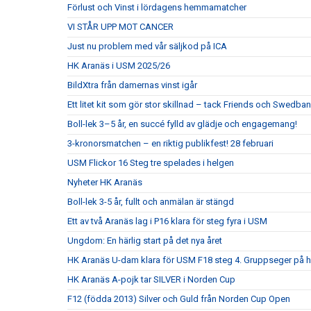
Förlust och Vinst i lördagens hemmamatcher
VI STÅR UPP MOT CANCER
Just nu problem med vår säljkod på ICA
HK Aranäs i USM 2025/26
BildXtra från damernas vinst igår
Ett litet kit som gör stor skillnad – tack Friends och Swedban
Boll-lek 3–5 år, en succé fylld av glädje och engagemang!
3-kronorsmatchen – en riktig publikfest! 28 februari
USM Flickor 16 Steg tre spelades i helgen
Nyheter HK Aranäs
Boll-lek 3-5 år, fullt och anmälan är stängd
Ett av två Aranäs lag i P16 klara för steg fyra i USM
Ungdom: En härlig start på det nya året
HK Aranäs U-dam klara för USM F18 steg 4. Gruppseger på
HK Aranäs A-pojk tar SILVER i Norden Cup
F12 (födda 2013) Silver och Guld från Norden Cup Open