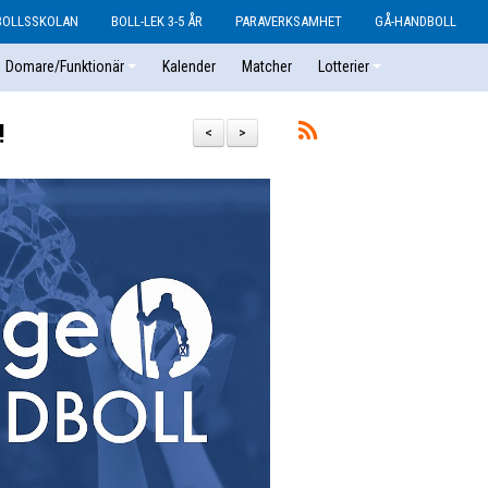
BOLLSSKOLAN
BOLL-LEK 3-5 ÅR
PARAVERKSAMHET
GÅ-HANDBOLL
Domare/Funktionär
Kalender
Matcher
Lotterier
!
<
>