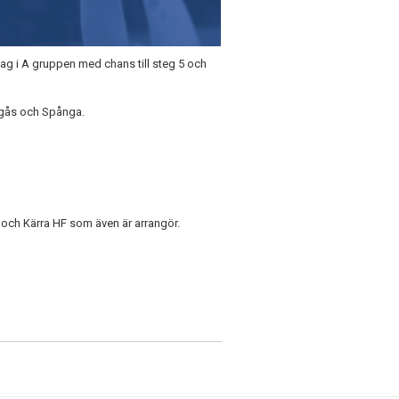
lag i A gruppen med chans till steg 5 och
ogås och Spånga.
1 och Kärra HF som även är arrangör.