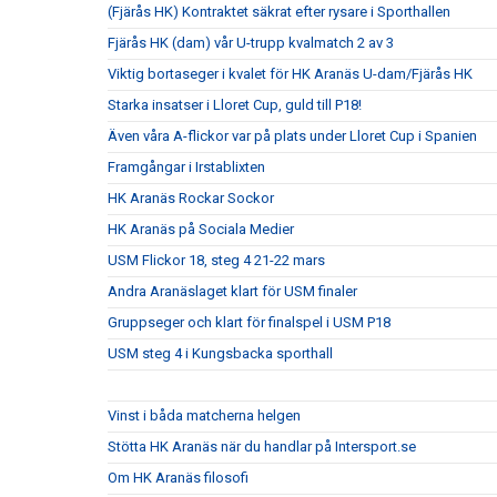
(Fjärås HK) Kontraktet säkrat efter rysare i Sporthallen
Fjärås HK (dam) vår U-trupp kvalmatch 2 av 3
Viktig bortaseger i kvalet för HK Aranäs U-dam/Fjärås HK
Starka insatser i Lloret Cup, guld till P18!
Även våra A-flickor var på plats under Lloret Cup i Spanien
Framgångar i Irstablixten
HK Aranäs Rockar Sockor
HK Aranäs på Sociala Medier
USM Flickor 18, steg 4 21-22 mars
Andra Aranäslaget klart för USM finaler
Gruppseger och klart för finalspel i USM P18
USM steg 4 i Kungsbacka sporthall
Vinst i båda matcherna helgen
Stötta HK Aranäs när du handlar på Intersport.se
Om HK Aranäs filosofi