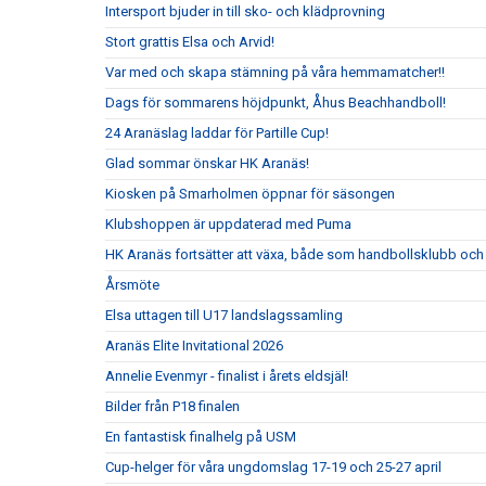
Intersport bjuder in till sko- och klädprovning
Stort grattis Elsa och Arvid!
Var med och skapa stämning på våra hemmamatcher!!
Dags för sommarens höjdpunkt, Åhus Beachhandboll!
24 Aranäslag laddar för Partille Cup!
Glad sommar önskar HK Aranäs!
Kiosken på Smarholmen öppnar för säsongen
Klubshoppen är uppdaterad med Puma
HK Aranäs fortsätter att växa, både som handbollsklubb och 
Årsmöte
Elsa uttagen till U17 landslagssamling
Aranäs Elite Invitational 2026
Annelie Evenmyr - finalist i årets eldsjäl!
Bilder från P18 finalen
En fantastisk finalhelg på USM
Cup-helger för våra ungdomslag 17-19 och 25-27 april