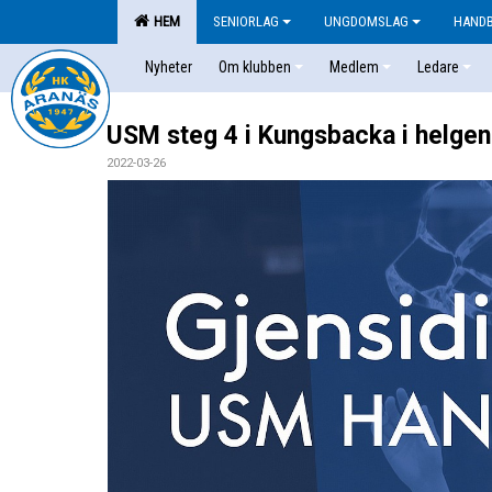
HEM
SENIORLAG
UNGDOMSLAG
HAND
Nyheter
Om klubben
Medlem
Ledare
USM steg 4 i Kungsbacka i helgen
2022-03-26