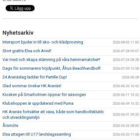
Nyhetsarkiv
Intersport bjuder in till sko- och klädprovning
2026-08-05 11:00
Stort grattis Elsa och Arvid!
2026-07-28 09:07
Var med och skapa stämning på våra hemmamatcher!!
2026-07-24 08:28
Dags för sommarens höjdpunkt, Åhus Beachhandboll!
2026-07-09 15:58
24 Aranäslag laddar för Partille Cup!
2026-06-28
Glad sommar önskar HK Aranäs!
2026-06-26 16:42
Kiosken på Smarholmen öppnar för säsongen
2026-06-11 16:32
Klubshoppen är uppdaterad med Puma
2026-06-04 16:32
HK Aranäs fortsätter att växa, både som handbollsklubb
2026-06-01 09:33
och utvecklingsmiljö
Årsmöte
2026-05-25 08:00
Elsa uttagen till U17 landslagssamling
2026-05-20 11:08