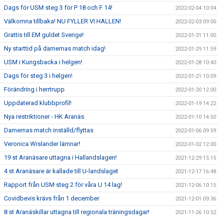
Dags för USM steg 3 för P 18 och F 14!
2022-02-04 10:04
Välkomna tillbaka! NU FYLLER VI HALLEN!
2022-02-03 09:00
Grattis till EM guldet Sverige!
2022-01-31 11:00
Ny starttid på damernas match idag!
2022-01-29 11:59
USM i Kungsbacka i helgen!
2022-01-28 10:40
Dags för steg 3 i helgen!
2022-01-21 10:09
Förändring i herrtrupp
2022-01-20 12:00
Uppdaterad klubbprofil!
2022-01-19 14:22
Nya restriktioner - HK Aranäs
2022-01-10 14:50
Damernas match inställd/flyttas
2022-01-06 09:59
Veronica Wislander lämnar!
2022-01-02 12:00
19 st Aranäsare uttagna i Hallandslagen!
2021-12-29 15:15
4 st Aranäsare är kallade till U-landslaget
2021-12-17 16:48
Rapport från USM steg 2 för våra U 14 lag!
2021-12-06 10:15
Covidbevis krävs från 1 december
2021-12-01 09:36
8 st Aranäskillar uttagna till regionala träningsdagar!
2021-11-26 10:52