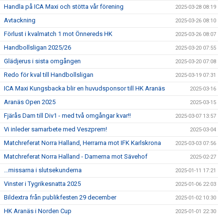
Handla på ICA Maxi och stötta vår förening
2025-03-28 08:19
Avtackning
2025-03-26 08:10
Förlust i kvalmatch 1 mot Önnereds HK
2025-03-26 08:07
Handbollsligan 2025/26
2025-03-20 07:55
Glädjerus i sista omgången
2025-03-20 07:08
Redo för kval till Handbollsligan
2025-03-19 07:31
ICA Maxi Kungsbacka blir en huvudsponsor till HK Aranäs
2025-03-16
Aranäs Open 2025
2025-03-15
Fjärås Dam till Div1 - med två omgångar kvar!!
2025-03-07 13:57
Vi inleder samarbete med Veszprem!
2025-03-04
Matchreferat Norra Halland, Herrarna mot IFK Karlskrona
2025-03-03 07:56
Matchreferat Norra Halland - Damerna mot Sävehof
2025-02-27
…missarna i slutsekunderna
2025-01-11 17:21
Vinster i Tygrikesnatta 2025
2025-01-06 22:03
Bildextra från publikfesten 29 december
2025-01-02 10:30
HK Aranäs i Norden Cup
2025-01-01 22:30