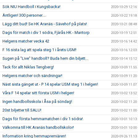
Sök NIU Handboll i Kungsbacka!
2020-10-29 12:16
Äntligen! 300 personer....
2020-10-22 19:18
Lägg ditt bud! Se HK Aranäs - Sävehof på plats!
2020-10-21 08:48
Dags för match i div 1 södra, Fjärås HK - Mantorp
2020-10-19 12:51
Helgens matcher vecka 42
2020-10-16 14:42
F 16 sista lag att spela steg 1 i årets USM!
2020-10-16 12:03
Sugen på "Live" handboll? Buda hem din biljett...
2020-10-14 15:12
Tack för allt Niklas Tengberg!
2020-10-09 11:55
Helgens matcher och sändningar!
2020-10-09 11:20
Näst sista gänget ut - P 14 spelar USM steg 1 i helgen!
2020-10-09 11:07
Våra F 14 spelar sitt första USM i helgen!
2020-10-02 13:52
Ingen handbollsskola i Åsa på söndag!
2020-10-02 11:20
20st biljetter till SALU!
2020-10-02 11:00
Dags för första hemmamatchen i div 1 södra!
2020-10-01 10:13
Välkomna till HK Aranäs handbollskolor!
2020-10-01 10:00
Information kring hemmapremiären!
2020-09-26 11:13