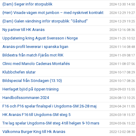
(Dam) Seger inför storpublik
2024-12-30 14:50
(Herr) Visade vägen mot jumbon – med nyskrivet kontrakt
2024-12-29 19:27
(Dam) Galen vändning inför storpublik: ”Gåshud”
2024-12-29 19:25
Ny partner till HK Aranäs
2024-12-16 08:36
Uppdatering kring Agust Svensson i Norge
2024-11-25 10:52
Aranäs-profil levererar i spanska ligan
2024-11-14 08:48
Bildextra från match Fjärås mot RIK
2024-11-09 08:17
Clinic med Manolo Cadenas Montañés
2024-11-08 07:56
Klubbchefen slutar
2024-10-17 08:29
Bildspecial från Söndagen (13.10)
2024-10-17 08:26
Herrlaget bjöd på öppen träning
2024-09-03 15:55
Handbollssommaren 2024
2024-08-13 10:25
F16 och P16 spelar finalspel i Ungdoms-SM 26-28 maj
2024-04-24 11:05
HK Aranäs F16 till Ungdoms-SM steg 5
2024-03-18 15:37
Tre lag spelar Ungdoms-SM steg 4 till helgen 9-10 mars
2024-03-06 15:22
Välkomna Burger King till Hk Aranäs
2022-12-02 08:30