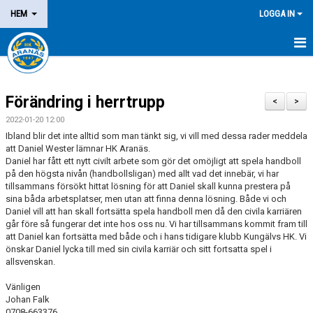
HEM
LOGGA IN
NYHETER
Förändring i herrtrupp
OM KLUBBEN
<
>
2022-01-20 12:00
MEDLEM
Ibland blir det inte alltid som man tänkt sig, vi vill med dessa rader meddela
att Daniel Wester lämnar HK Aranäs.
Daniel har fått ett nytt civilt arbete som gör det omöjligt att spela handboll
LEDARE
på den högsta nivån (handbollsligan) med allt vad det innebär, vi har
tillsammans försökt hittat lösning för att Daniel skall kunna prestera på
DOMARE/FUNKTIONÄR
sina båda arbetsplatser, men utan att finna denna lösning. Både vi och
Daniel vill att han skall fortsätta spela handboll men då den civila karriären
går före så fungerar det inte hos oss nu. Vi har tillsammans kommit fram till
KALENDER
att Daniel kan fortsätta med både och i hans tidigare klubb Kungälvs HK. Vi
önskar Daniel lycka till med sin civila karriär och sitt fortsatta spel i
MATCHER
allsvenskan.
LOTTERIER
Vänligen
Johan Falk
0708-663376