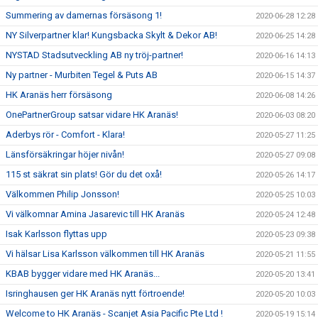
Summering av damernas försäsong 1!
2020-06-28 12:28
NY Silverpartner klar! Kungsbacka Skylt & Dekor AB!
2020-06-25 14:28
NYSTAD Stadsutveckling AB ny tröj-partner!
2020-06-16 14:13
Ny partner - Murbiten Tegel & Puts AB
2020-06-15 14:37
HK Aranäs herr försäsong
2020-06-08 14:26
OnePartnerGroup satsar vidare HK Aranäs!
2020-06-03 08:20
Aderbys rör - Comfort - Klara!
2020-05-27 11:25
Länsförsäkringar höjer nivån!
2020-05-27 09:08
115 st säkrat sin plats! Gör du det oxå!
2020-05-26 14:17
Välkommen Philip Jonsson!
2020-05-25 10:03
Vi välkomnar Amina Jasarevic till HK Aranäs
2020-05-24 12:48
Isak Karlsson flyttas upp
2020-05-23 09:38
Vi hälsar Lisa Karlsson välkommen till HK Aranäs
2020-05-21 11:55
KBAB bygger vidare med HK Aranäs...
2020-05-20 13:41
Isringhausen ger HK Aranäs nytt förtroende!
2020-05-20 10:03
Welcome to HK Aranäs - Scanjet Asia Pacific Pte Ltd !
2020-05-19 15:14