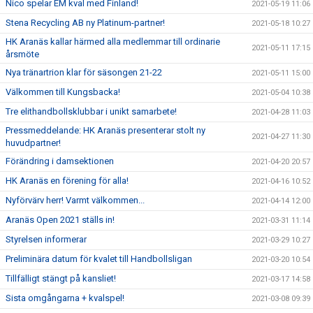
Nico spelar EM kval med Finland!
2021-05-19 11:06
Stena Recycling AB ny Platinum-partner!
2021-05-18 10:27
HK Aranäs kallar härmed alla medlemmar till ordinarie
2021-05-11 17:15
årsmöte
Nya tränartrion klar för säsongen 21-22
2021-05-11 15:00
Välkommen till Kungsbacka!
2021-05-04 10:38
Tre elithandbollsklubbar i unikt samarbete!
2021-04-28 11:03
Pressmeddelande: HK Aranäs presenterar stolt ny
2021-04-27 11:30
huvudpartner!
Förändring i damsektionen
2021-04-20 20:57
HK Aranäs en förening för alla!
2021-04-16 10:52
Nyförvärv herr! Varmt välkommen...
2021-04-14 12:00
Aranäs Open 2021 ställs in!
2021-03-31 11:14
Styrelsen informerar
2021-03-29 10:27
Preliminära datum för kvalet till Handbollsligan
2021-03-20 10:54
Tillfälligt stängt på kansliet!
2021-03-17 14:58
Sista omgångarna + kvalspel!
2021-03-08 09:39