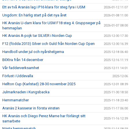
Ett av två Aranäs lag i P16 klara för steg fyra i USM
2026-01-12 11:07
Ungdom: En härlig start på det nya året
2026-01-08 11:00
HK Aranäs U-dam klara för USM F18 steg 4. Gruppseger på
2026-01-07 08:00
hemmaplan
HK Aranäs A-pojk tar SILVER i Norden Cup
2025-12-30 17:30
F12 (födda 2013) Silver och Guld från Norden Cup Open
2025-12-30 16:39
Handboll under jul och nyårshelgerna
2025-12-18 06:40
BilXtra från 14 december
2025-12-16 11:19
Vår fadderverksamhet
2025-12-11 14:01
Förlust i Uddevalla
2025-12-06
Hellton Cup (Karlstad) 28-30 november 2025
2025-12-01 08:39
Julmarknaden i Kungsbacka
2025-11-30 18:50
Hemmamatcher
2025-11-18 23:40
Aranäs 2 kasserar in första vinsten
2025-11-17 06:00
HK Aranäs och Diego Perez Marne har förlängt sitt
2025-11-16 12:39
samarbete
Nästa hemmamatch
2025-11-14 08:59