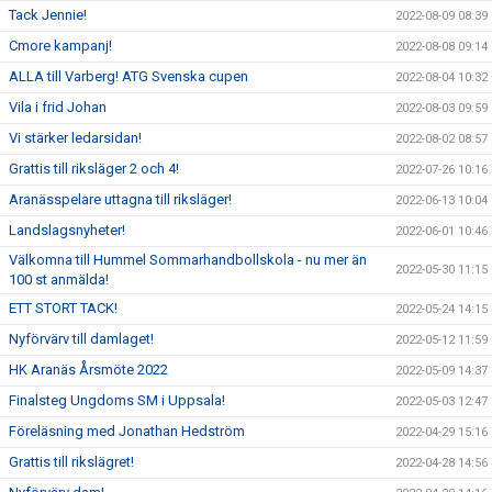
Tack Jennie!
2022-08-09 08:39
Cmore kampanj!
2022-08-08 09:14
ALLA till Varberg! ATG Svenska cupen
2022-08-04 10:32
Vila i frid Johan
2022-08-03 09:59
Vi stärker ledarsidan!
2022-08-02 08:57
Grattis till riksläger 2 och 4!
2022-07-26 10:16
Aranässpelare uttagna till riksläger!
2022-06-13 10:04
Landslagsnyheter!
2022-06-01 10:46
Välkomna till Hummel Sommarhandbollskola - nu mer än
2022-05-30 11:15
100 st anmälda!
ETT STORT TACK!
2022-05-24 14:15
Nyförvärv till damlaget!
2022-05-12 11:59
HK Aranäs Årsmöte 2022
2022-05-09 14:37
Finalsteg Ungdoms SM i Uppsala!
2022-05-03 12:47
Föreläsning med Jonathan Hedström
2022-04-29 15:16
Grattis till rikslägret!
2022-04-28 14:56