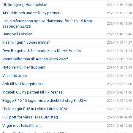
Utförsäljning Hummelskor
2021-11-19 16:00
APS drift och underhåll ny partner!
2021-11-15 13:28
Linus Mårtensson ny huvudansvarig för P 16-15 from
2021-11-10 16:59
säsongen 22/23!
Handboll i skolan!
2021-11-10 10:45
Insamlingen " Josés minne"
2021-11-09 14:37
Owe Bergsten & Nintendo klara för HK Aranäs!
2021-11-09 11:24
Varmt välkomna till Aranäs Open 2022!
2021-11-08 16:23
Nyförvärv till herrtruppen!
2021-11-08 11:59
Vila i frid José
2021-10-29 14:22
Sök till NIU Kungsbacka!
2021-10-27 15:00
Indetek OU ny partner till Hk Aranäs!
2021-10-26 11:06
Bägge F 16-15 lagen vidare direkt till steg 3 i USM!
2021-10-25 12:59
I helgen går F 16 in i elden i årets USM!
2021-10-22 10:51
Full pott för våra P 14 i USM steg 1
2021-10-18 09:43
Vi går mot fullsatt hall...
2021-10-16 12:25