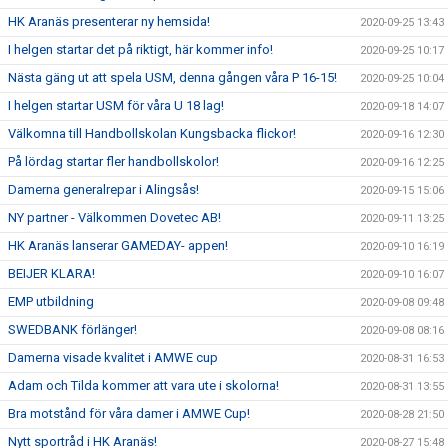
HK Aranäs presenterar ny hemsida!
2020-09-25 13:43
I helgen startar det på riktigt, här kommer info!
2020-09-25 10:17
Nästa gäng ut att spela USM, denna gången våra P 16-15!
2020-09-25 10:04
I helgen startar USM för våra U 18 lag!
2020-09-18 14:07
Välkomna till Handbollskolan Kungsbacka flickor!
2020-09-16 12:30
På lördag startar fler handbollskolor!
2020-09-16 12:25
Damerna generalrepar i Alingsås!
2020-09-15 15:06
NY partner - Välkommen Dovetec AB!
2020-09-11 13:25
HK Aranäs lanserar GAMEDAY- appen!
2020-09-10 16:19
BEIJER KLARA!
2020-09-10 16:07
EMP utbildning
2020-09-08 09:48
SWEDBANK förlänger!
2020-09-08 08:16
Damerna visade kvalitet i AMWE cup
2020-08-31 16:53
Adam och Tilda kommer att vara ute i skolorna!
2020-08-31 13:55
Bra motstånd för våra damer i AMWE Cup!
2020-08-28 21:50
Nytt sportråd i HK Aranäs!
2020-08-27 15:48