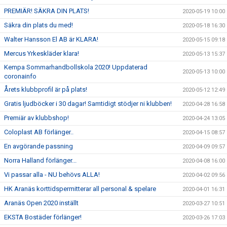
PREMIÄR! SÄKRA DIN PLATS!
2020-05-19 10:00
Säkra din plats du med!
2020-05-18 16:30
Walter Hansson El AB är KLARA!
2020-05-15 09:18
Mercus Yrkeskläder klara!
2020-05-13 15:37
Kempa Sommarhandbollskola 2020! Uppdaterad
2020-05-13 10:00
coronainfo
Årets klubbprofil är på plats!
2020-05-12 12:49
Gratis ljudböcker i 30 dagar! Samtidigt stödjer ni klubben!
2020-04-28 16:58
Premiär av klubbshop!
2020-04-24 13:05
Coloplast AB förlänger..
2020-04-15 08:57
En avgörande passning
2020-04-09 09:57
Norra Halland förlänger...
2020-04-08 16:00
Vi passar alla - NU behövs ALLA!
2020-04-02 09:56
HK Aranäs korttidspermitterar all personal & spelare
2020-04-01 16:31
Aranäs Open 2020 inställt
2020-03-27 10:51
EKSTA Bostäder förlänger!
2020-03-26 17:03