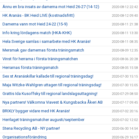
Ännu en bra insats av damerna mot Heid 26-27 (14-12)
2020-08-12 22:42
HK Aranäs - BK Heid LIVE (kostnadsfritt)
2020-08-12 09:40
Damerna vann mot Heid 24-22 (15-9)
2020-08-11 21:38
Info kring lördagens match (HKA-KHK)
2020-08-11 13:30
Hela Sverige samlas i samarbete med HK Aranäs!
2020-08-11 08:35
Mersmak gav damernas första träningsmatch
2020-08-09 12:35
Vinst för herrarna i första träningsmatchen
2020-08-06 20:28
Herrarnas första träningsmatch
2020-08-05 15:58
Sex st Aranäskillar kallade till regional träningsdag!
2020-07-30 15:15
Maja Witzke-Wahlgren uttagen till regional träningsdag!
2020-07-30 15:05
Grattis Ida Kusoffsky till regional landslagsuttagning!
2020-07-29 08:50
Nya partners! Välkomna Viavest & Kungsbacka Åkeri AB
2020-07-17 09:45
BRIXLY bygger vidare med HK Aranäs!
2020-07-02 20:16
Herrlaget träningsmatcher augusti/september
2020-07-02 12:02
Stena Recycling AB - NY partner!
2020-06-30 14:54
Organisationsförändring
2020-06-29 16:17