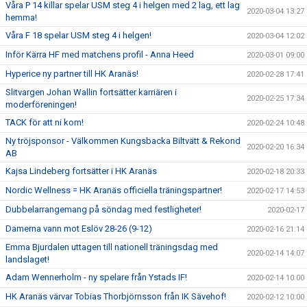
Våra P 14 killar spelar USM steg 4 i helgen med 2 lag, ett lag
2020-03-04 13:27
hemma!
Våra F 18 spelar USM steg 4 i helgen!
2020-03-04 12:02
Inför Kärra HF med matchens profil - Anna Heed
2020-03-01 09:00
Hyperice ny partner till HK Aranäs!
2020-02-28 17:41
Slitvargen Johan Wallin fortsätter karriären i
2020-02-25 17:34
moderföreningen!
TACK för att ni kom!
2020-02-24 10:48
Ny tröjsponsor - Välkommen Kungsbacka Biltvätt & Rekond
2020-02-20 16:34
AB
Kajsa Lindeberg fortsätter i HK Aranäs
2020-02-18 20:33
Nordic Wellness = HK Aranäs officiella träningspartner!
2020-02-17 14:53
Dubbelarrangemang på söndag med festligheter!
2020-02-17
Damerna vann mot Eslöv 28-26 (9-12)
2020-02-16 21:14
Emma Bjurdalen uttagen till nationell träningsdag med
2020-02-14 14:07
landslaget!
Adam Wennerholm - ny spelare från Ystads IF!
2020-02-14 10:00
HK Aranäs värvar Tobias Thorbjörnsson från IK Sävehof!
2020-02-12 10:00