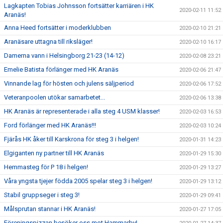
Lagkapten Tobias Johnsson fortsätter karriären i HK
2020-02-11 11:52
Aranäs!
Anna Heed fortsätter i moderklubben
2020-02-10 21:21
Aranäsare uttagna till riksläger!
2020-02-10 16:17
Damerna vann i Helsingborg 21-23 (14-12)
2020-02-08 23:21
Emelie Batista förlänger med HK Aranäs
2020-02-06 21:47
Vinnande lag för hösten och julens säljperiod
2020-02-06 17:52
Veteranpoolen utökar samarbetet...
2020-02-06 13:38
HK Aranäs är representerade i alla steg 4 USM klasser!
2020-02-03 16:53
Ford förlänger med HK Aranäs!!!
2020-02-03 10:24
Fjärås HK åker till Karskrona för steg 3 i helgen!
2020-01-31 14:23
Elgiganten ny partner till HK Aranäs
2020-01-29 15:30
Hemmasteg för P 18 i helgen!
2020-01-29 13:27
Våra yngsta tjejer födda 2005 spelar steg 3 i helgen!
2020-01-29 13:12
Stabil gruppseger i steg 3!
2020-01-29 09:41
Målsprutan stannar i HK Aranäs!
2020-01-27 17:05
Föreningspizzan besöker oss mot Hammarby!