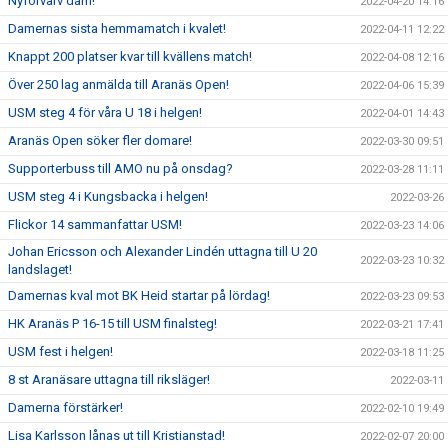
Nyförvärv dam!
2022-04-20 14:16
Damernas sista hemmamatch i kvalet!
2022-04-11 12:22
Knappt 200 platser kvar till kvällens match!
2022-04-08 12:16
Över 250 lag anmälda till Aranäs Open!
2022-04-06 15:39
USM steg 4 för våra U 18 i helgen!
2022-04-01 14:43
Aranäs Open söker fler domare!
2022-03-30 09:51
Supporterbuss till AMO nu på onsdag?
2022-03-28 11:11
USM steg 4 i Kungsbacka i helgen!
2022-03-26
Flickor 14 sammanfattar USM!
2022-03-23 14:06
Johan Ericsson och Alexander Lindén uttagna till U 20
2022-03-23 10:32
landslaget!
Damernas kval mot BK Heid startar på lördag!
2022-03-23 09:53
HK Aranäs P 16-15 till USM finalsteg!
2022-03-21 17:41
USM fest i helgen!
2022-03-18 11:25
8 st Aranäsare uttagna till riksläger!
2022-03-11
Damerna förstärker!
2022-02-10 19:49
Lisa Karlsson lånas ut till Kristianstad!
2022-02-07 20:00