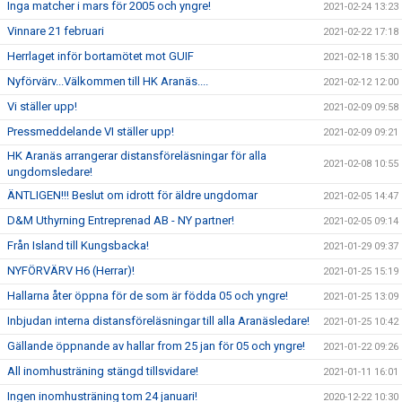
Inga matcher i mars för 2005 och yngre!
2021-02-24 13:23
Vinnare 21 februari
2021-02-22 17:18
Herrlaget inför bortamötet mot GUIF
2021-02-18 15:30
Nyförvärv...Välkommen till HK Aranäs....
2021-02-12 12:00
Vi ställer upp!
2021-02-09 09:58
Pressmeddelande VI ställer upp!
2021-02-09 09:21
HK Aranäs arrangerar distansföreläsningar för alla
2021-02-08 10:55
ungdomsledare!
ÄNTLIGEN!!! Beslut om idrott för äldre ungdomar
2021-02-05 14:47
D&M Uthyrning Entreprenad AB - NY partner!
2021-02-05 09:14
Från Island till Kungsbacka!
2021-01-29 09:37
NYFÖRVÄRV H6 (Herrar)!
2021-01-25 15:19
Hallarna åter öppna för de som är födda 05 och yngre!
2021-01-25 13:09
Inbjudan interna distansföreläsningar till alla Aranäsledare!
2021-01-25 10:42
Gällande öppnande av hallar from 25 jan för 05 och yngre!
2021-01-22 09:26
All inomhusträning stängd tillsvidare!
2021-01-11 16:01
Ingen inomhusträning tom 24 januari!
2020-12-22 10:30