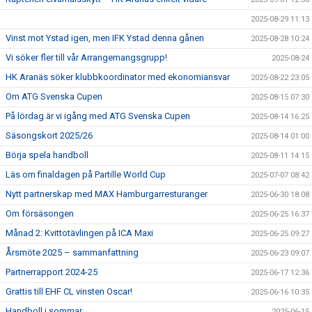
2025-08-29 11:13
Vinst mot Ystad igen, men IFK Ystad denna gånen
2025-08-28 10:24
Vi söker fler till vår Arrangemangsgrupp!
2025-08-24
HK Aranäs söker klubbkoordinator med ekonomiansvar
2025-08-22 23:05
Om ATG Svenska Cupen
2025-08-15 07:30
På lördag är vi igång med ATG Svenska Cupen
2025-08-14 16:25
Säsongskort 2025/26
2025-08-14 01:00
Börja spela handboll
2025-08-11 14:15
Läs om finaldagen på Partille World Cup
2025-07-07 08:42
Nytt partnerskap med MAX Hamburgarresturanger
2025-06-30 18:08
Om försäsongen
2025-06-25 16:37
Månad 2: Kvittotävlingen på ICA Maxi
2025-06-25 09:27
Årsmöte 2025 – sammanfattning
2025-06-23 09:07
Partnerrapport 2024-25
2025-06-17 12:36
Grattis till EHF CL vinsten Oscar!
2025-06-16 10:35
Handboll i sommar
2025-06-15