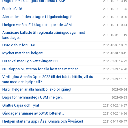
Dags för P 14 att göra sitt första USM!
2021-10-15 13:19
Franks Café
2021-10-14 11:25
Alexander Lindén uttagen i Ligalandslaget!
2021-10-14 10:00
I helgen var 3 st F 14 lag och spelade USM!
2021-10-11 10:44
Aranäsare kallade till regionala träningsdagar med
2021-10-08 11:19
landslaget!
USM debut för F 14!
2021-10-08 10:52
Mycket matcher i helgen!
2021-10-01 10:41
Du är väl med i golvettävlingen???
2021-09-30 14:22
NU släpps biljetterna för alla höstens matcher!
2021-09-24 14:20
Vi vill göra Aranäs Open 2022 till det bästa hittills, vill du
2021-09-24 11:51
vara med och hjälpa till?
Nu till helgen är alla handbollskolor igång!
2021-09-24
Dags för hemmasteg i USM i helgen!
2021-09-23
Grattis Cajsa och Tyra!
2021-09-22 16:37
Gårdagens vinnare av 50/50 lotteriet...
2021-09-20 16:26
I helgen startar vi upp i Åsa, Onsala och Älvsåker!
2021-09-17 09:47