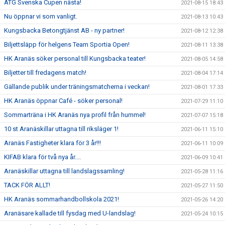
ATG Svenska Cupen nästa!
2021-08-15 18:43
Nu öppnar vi som vanligt.
2021-08-13 10:43
Kungsbacka Betongtjänst AB - ny partner!
2021-08-12 12:38
Biljettsläpp för helgens Team Sportia Open!
2021-08-11 13:38
HK Aranäs söker personal till Kungsbacka teater!
2021-08-05 14:58
Biljetter till fredagens match!
2021-08-04 17:14
Gällande publik under träningsmatcherna i veckan!
2021-08-01 17:33
HK Aranäs öppnar Café - söker personal!
2021-07-29 11:10
Sommarträna i HK Aranäs nya profil från hummel!
2021-07-07 15:18
10 st Aranäskillar uttagna till riksläger 1!
2021-06-11 15:10
Aranäs Fastigheter klara för 3 år!!!
2021-06-11 10:09
KIFAB klara för två nya år....
2021-06-09 10:41
Aranäskillar uttagna till landslagssamling!
2021-05-28 11:16
TACK FÖR ALLT!
2021-05-27 11:50
HK Aranäs sommarhandbollskola 2021!
2021-05-26 14:20
Aranäsare kallade till fysdag med U-landslag!
2021-05-24 10:15