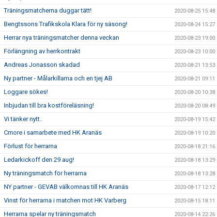
Träningsmatcherna duggar tätt!
2020-08-25 15:48
Bengtssons Trafikskola Klara för ny säsong!
2020-08-24 15:27
Herrar nya träningsmatcher denna veckan
2020-08-23 19:00
Förlängning av herrkontrakt
2020-08-23 10:00
Andreas Jonasson skadad
2020-08-21 13:53
Ny partner - Målarkillarna och en tjej AB
2020-08-21 09:11
Loggare sökes!
2020-08-20 10:38
Inbjudan till bra kostföreläsning!
2020-08-20 08:49
Vi tänker nytt..
2020-08-19 15:42
Cmore i samarbete med HK Aranäs
2020-08-19 10:20
Förlust för herrarna
2020-08-18 21:16
Ledarkickoff den 29 aug!
2020-08-18 13:29
Ny träningsmatch för herrarna
2020-08-18 13:28
NY partner - GEVAB välkomnas till HK Aranäs
2020-08-17 12:12
Vinst för herrarna i matchen mot HK Varberg
2020-08-15 18:11
Herrarna spelar ny träningsmatch
2020-08-14 22:26