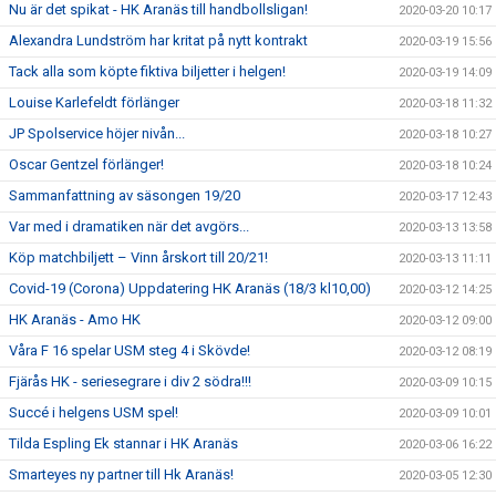
Nu är det spikat - HK Aranäs till handbollsligan!
2020-03-20 10:17
Alexandra Lundström har kritat på nytt kontrakt
2020-03-19 15:56
Tack alla som köpte fiktiva biljetter i helgen!
2020-03-19 14:09
Louise Karlefeldt förlänger
2020-03-18 11:32
JP Spolservice höjer nivån...
2020-03-18 10:27
Oscar Gentzel förlänger!
2020-03-18 10:24
Sammanfattning av säsongen 19/20
2020-03-17 12:43
Var med i dramatiken när det avgörs...
2020-03-13 13:58
Köp matchbiljett – Vinn årskort till 20/21!
2020-03-13 11:11
Covid-19 (Corona) Uppdatering HK Aranäs (18/3 kl10,00)
2020-03-12 14:25
HK Aranäs - Amo HK
2020-03-12 09:00
Våra F 16 spelar USM steg 4 i Skövde!
2020-03-12 08:19
Fjärås HK - seriesegrare i div 2 södra!!!
2020-03-09 10:15
Succé i helgens USM spel!
2020-03-09 10:01
Tilda Espling Ek stannar i HK Aranäs
2020-03-06 16:22
Smarteyes ny partner till Hk Aranäs!
2020-03-05 12:30