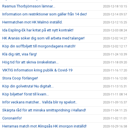
Rasmus Thorbjörnsson lämnar...
2020-12-18 10:15
Information om restriktioner som gäller från 14 dec!
2020-12-14 09:57
Herrmatchen mot HK Malmö inställd.
2020-12-12 15:25
Ida Espling-Ek har kritat på ett nytt kontrakt!
2020-12-03 08:24
HK Aranäs söker dig som vill arbeta med talanger!
2020-12-02 14:27
Köp din soffbiljett till morgondagens match!
2020-12-02 12:17
Klä dig rätt, visa färg!
2020-11-24 10:39
Hög tid för att skriva önskelistan...
2020-11-18 09:20
VIKTIG Information kring publik & Covid-19
2020-11-16 17:20
Stora Coop förlänger!
2020-11-16 12:00
Köp din golvetruta! Nu digitalt...
2020-11-13 15:31
Köp biljetter! först till kvarn...
2020-11-11 08:14
Inför veckans matcher... Vallda blir ny spelort..
2020-11-09 15:37
Skärpta råd för att minska smittspridning i Halland!
2020-11-04 11:25
Coronainfo!
2020-11-02 11:01
Herrarnas match mot Alingsås HK imorgon inställd!
2020-10-29 16:58