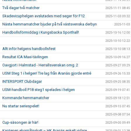
Två dagar två matcher
2025-11-11 08:45
Skadevicuphelgen avslutades med seger för F12
2025-11-03 09:32
Nästa hemmamatcher bjuder på två västsvenska derbyn
2025-11-03
Handbollsförmiddag i Kungsbacka Sporthall!
2025-10-16 12:00
2025-10-10 12:22
Allt inför helgens handbollsfest
2025-10-10 08:13
Resultat ICA Maxi-tävlingen
2025-10-09 16:27
Oavgjort i Halmstad - Herrallsvenskan omg. 2
2025-09-27 09:29
USM Steg 1 i helgen! Tre lag från Aranäs gjorde entré
2025-09-26 15:33
INTERSPORT Clubdagar
2025-09-25 08:35
USM-handboll P18 steg1 spelades i helgen
2025-09-19 07:41
Kommande hemmamatcher
2025-09-18 12:51
Nu startar seriespelet!
2025-09-15 07:45
2025-09-08 07:54
Cup-säsongen är här!
2025-09-05 09:49
Kaptenen elvamålsskytt – HK Aranäs enkelt vidare
2025-09-01 12:38