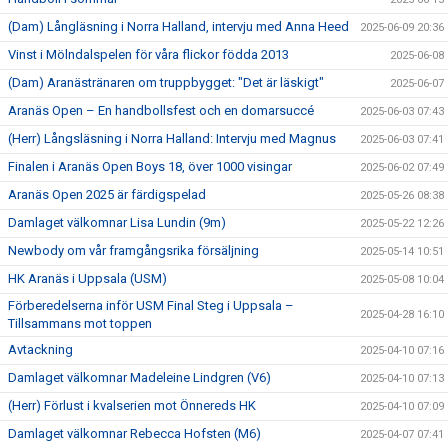
(Dam) Långläsning i Norra Halland, intervju med Anna Heed
2025-06-09 20:36
Vinst i Mölndalspelen för våra flickor födda 2013
2025-06-08
(Dam) Aranästränaren om truppbygget: "Det är läskigt"
2025-06-07
Aranäs Open – En handbollsfest och en domarsuccé
2025-06-03 07:43
(Herr) Långsläsning i Norra Halland: Intervju med Magnus
2025-06-03 07:41
Finalen i Aranäs Open Boys 18, över 1000 visingar
2025-06-02 07:49
Aranäs Open 2025 är färdigspelad
2025-05-26 08:38
Damlaget välkomnar Lisa Lundin (9m)
2025-05-22 12:26
Newbody om vår framgångsrika försäljning
2025-05-14 10:51
HK Aranäs i Uppsala (USM)
2025-05-08 10:04
Förberedelserna inför USM Final Steg i Uppsala –
2025-04-28 16:10
Tillsammans mot toppen
Avtackning
2025-04-10 07:16
Damlaget välkomnar Madeleine Lindgren (V6)
2025-04-10 07:13
(Herr) Förlust i kvalserien mot Önnereds HK
2025-04-10 07:09
Damlaget välkomnar Rebecca Hofsten (M6)
2025-04-07 07:41