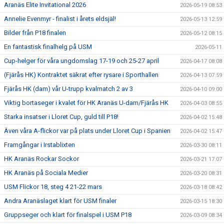
Aranäs Elite Invitational 2026
2026-05-19 08:53
Annelie Evenmyr - finalist i årets eldsjäl!
2026-05-13 12:59
Bilder från P18 finalen
2026-05-12 08:15
En fantastisk finalhelg på USM
2026-05-11
Cup-helger för våra ungdomslag 17-19 och 25-27 april
2026-04-17 08:08
(Fjärås HK) Kontraktet säkrat efter rysare i Sporthallen
2026-04-13 07:59
Fjärås HK (dam) vår U-trupp kvalmatch 2 av 3
2026-04-10 09:00
Viktig bortaseger i kvalet för HK Aranäs U-dam/Fjärås HK
2026-04-03 08:55
Starka insatser i Lloret Cup, guld till P18!
2026-04-02 15:48
Även våra A-flickor var på plats under Lloret Cup i Spanien
2026-04-02 15:47
Framgångar i Irstablixten
2026-03-30 08:11
HK Aranäs Rockar Sockor
2026-03-21 17:07
HK Aranäs på Sociala Medier
2026-03-20 08:31
USM Flickor 18, steg 4 21-22 mars
2026-03-18 08:42
Andra Aranäslaget klart för USM finaler
2026-03-15 18:30
Gruppseger och klart för finalspel i USM P18
2026-03-09 08:34