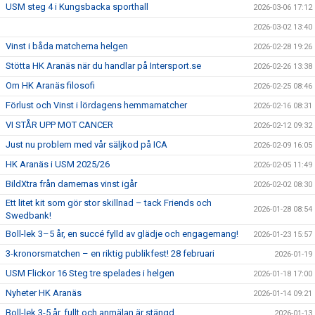
USM steg 4 i Kungsbacka sporthall
2026-03-06 17:12
2026-03-02 13:40
Vinst i båda matcherna helgen
2026-02-28 19:26
Stötta HK Aranäs när du handlar på Intersport.se
2026-02-26 13:38
Om HK Aranäs filosofi
2026-02-25 08:46
Förlust och Vinst i lördagens hemmamatcher
2026-02-16 08:31
VI STÅR UPP MOT CANCER
2026-02-12 09:32
Just nu problem med vår säljkod på ICA
2026-02-09 16:05
HK Aranäs i USM 2025/26
2026-02-05 11:49
BildXtra från damernas vinst igår
2026-02-02 08:30
Ett litet kit som gör stor skillnad – tack Friends och
2026-01-28 08:54
Swedbank!
Boll-lek 3–5 år, en succé fylld av glädje och engagemang!
2026-01-23 15:57
3-kronorsmatchen – en riktig publikfest! 28 februari
2026-01-19
USM Flickor 16 Steg tre spelades i helgen
2026-01-18 17:00
Nyheter HK Aranäs
2026-01-14 09:21
Boll-lek 3-5 år, fullt och anmälan är stängd
2026-01-13