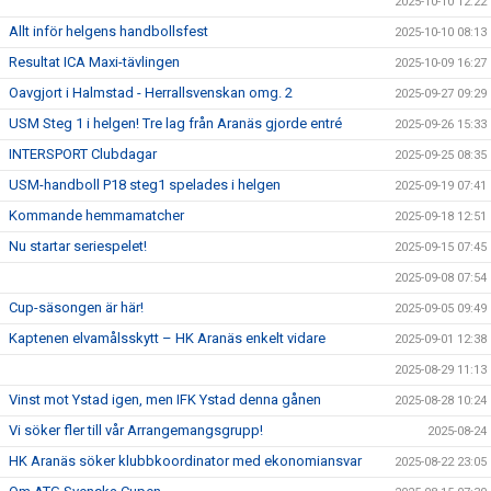
2025-10-10 12:22
Allt inför helgens handbollsfest
2025-10-10 08:13
Resultat ICA Maxi-tävlingen
2025-10-09 16:27
Oavgjort i Halmstad - Herrallsvenskan omg. 2
2025-09-27 09:29
USM Steg 1 i helgen! Tre lag från Aranäs gjorde entré
2025-09-26 15:33
INTERSPORT Clubdagar
2025-09-25 08:35
USM-handboll P18 steg1 spelades i helgen
2025-09-19 07:41
Kommande hemmamatcher
2025-09-18 12:51
Nu startar seriespelet!
2025-09-15 07:45
2025-09-08 07:54
Cup-säsongen är här!
2025-09-05 09:49
Kaptenen elvamålsskytt – HK Aranäs enkelt vidare
2025-09-01 12:38
2025-08-29 11:13
Vinst mot Ystad igen, men IFK Ystad denna gånen
2025-08-28 10:24
Vi söker fler till vår Arrangemangsgrupp!
2025-08-24
HK Aranäs söker klubbkoordinator med ekonomiansvar
2025-08-22 23:05