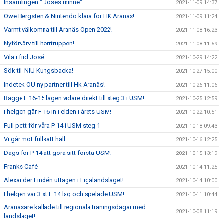
Insamlingen " Josés minne"
2021-11-09 14:37
Owe Bergsten & Nintendo klara för HK Aranäs!
2021-11-09 11:24
Varmt välkomna till Aranäs Open 2022!
2021-11-08 16:23
Nyförvärv till herrtruppen!
2021-11-08 11:59
Vila i frid José
2021-10-29 14:22
Sök till NIU Kungsbacka!
2021-10-27 15:00
Indetek OU ny partner till Hk Aranäs!
2021-10-26 11:06
Bägge F 16-15 lagen vidare direkt till steg 3 i USM!
2021-10-25 12:59
I helgen går F 16 in i elden i årets USM!
2021-10-22 10:51
Full pott för våra P 14 i USM steg 1
2021-10-18 09:43
Vi går mot fullsatt hall...
2021-10-16 12:25
Dags för P 14 att göra sitt första USM!
2021-10-15 13:19
Franks Café
2021-10-14 11:25
Alexander Lindén uttagen i Ligalandslaget!
2021-10-14 10:00
I helgen var 3 st F 14 lag och spelade USM!
2021-10-11 10:44
Aranäsare kallade till regionala träningsdagar med
2021-10-08 11:19
landslaget!