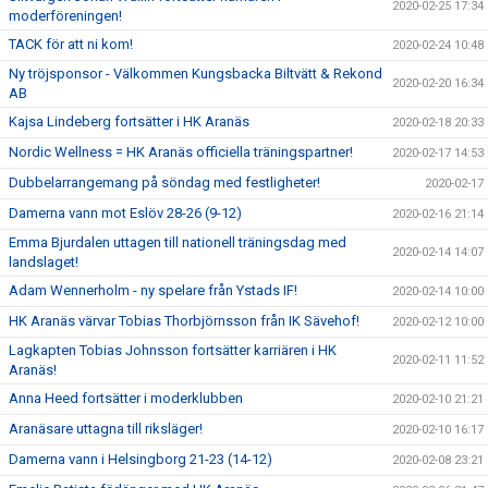
2020-02-25 17:34
moderföreningen!
TACK för att ni kom!
2020-02-24 10:48
Ny tröjsponsor - Välkommen Kungsbacka Biltvätt & Rekond
2020-02-20 16:34
AB
Kajsa Lindeberg fortsätter i HK Aranäs
2020-02-18 20:33
Nordic Wellness = HK Aranäs officiella träningspartner!
2020-02-17 14:53
Dubbelarrangemang på söndag med festligheter!
2020-02-17
Damerna vann mot Eslöv 28-26 (9-12)
2020-02-16 21:14
Emma Bjurdalen uttagen till nationell träningsdag med
2020-02-14 14:07
landslaget!
Adam Wennerholm - ny spelare från Ystads IF!
2020-02-14 10:00
HK Aranäs värvar Tobias Thorbjörnsson från IK Sävehof!
2020-02-12 10:00
Lagkapten Tobias Johnsson fortsätter karriären i HK
2020-02-11 11:52
Aranäs!
Anna Heed fortsätter i moderklubben
2020-02-10 21:21
Aranäsare uttagna till riksläger!
2020-02-10 16:17
Damerna vann i Helsingborg 21-23 (14-12)
2020-02-08 23:21