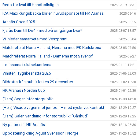
Redo för kval till Handbollsligan
2025-03-19 07:31
ICA Maxi Kungsbacka blir en huvudsponsor till HK Aranäs
2025-03-16
Aranäs Open 2025
2025-03-15
Fjärås Dam till Div1 - med två omgångar kvar!!
2025-03-07 13:57
Vi inleder samarbete med Veszprem!
2025-03-04
Matchreferat Norra Halland, Herrarna mot IFK Karlskrona
2025-03-03 07:56
Matchreferat Norra Halland - Damerna mot Sävehof
2025-02-27
…missarna i slutsekunderna
2025-01-11 17:21
Vinster i Tygrikesnatta 2025
2025-01-06 22:03
Bildextra från publikfesten 29 december
2025-01-02 10:30
HK Aranäs i Norden Cup
2025-01-01 22:30
(Dam) Seger inför storpublik
2024-12-30 14:50
(Herr) Visade vägen mot jumbon – med nyskrivet kontrakt
2024-12-29 19:27
(Dam) Galen vändning inför storpublik: ”Gåshud”
2024-12-29 19:25
Ny partner till HK Aranäs
2024-12-16 08:36
Uppdatering kring Agust Svensson i Norge
2024-11-25 10:52