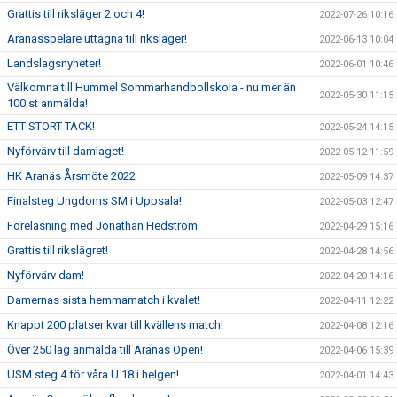
Grattis till riksläger 2 och 4!
2022-07-26 10:16
Aranässpelare uttagna till riksläger!
2022-06-13 10:04
Landslagsnyheter!
2022-06-01 10:46
Välkomna till Hummel Sommarhandbollskola - nu mer än
2022-05-30 11:15
100 st anmälda!
ETT STORT TACK!
2022-05-24 14:15
Nyförvärv till damlaget!
2022-05-12 11:59
HK Aranäs Årsmöte 2022
2022-05-09 14:37
Finalsteg Ungdoms SM i Uppsala!
2022-05-03 12:47
Föreläsning med Jonathan Hedström
2022-04-29 15:16
Grattis till rikslägret!
2022-04-28 14:56
Nyförvärv dam!
2022-04-20 14:16
Damernas sista hemmamatch i kvalet!
2022-04-11 12:22
Knappt 200 platser kvar till kvällens match!
2022-04-08 12:16
Över 250 lag anmälda till Aranäs Open!
2022-04-06 15:39
USM steg 4 för våra U 18 i helgen!
2022-04-01 14:43