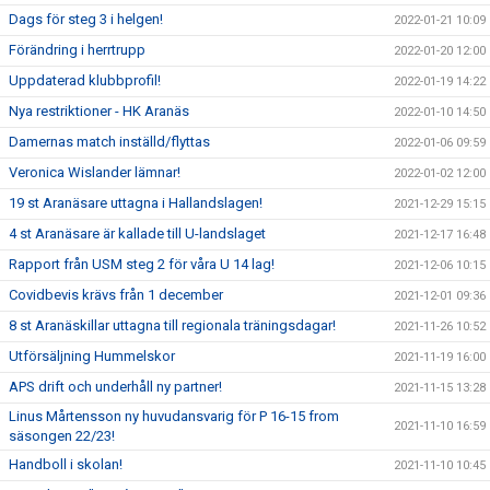
Dags för steg 3 i helgen!
2022-01-21 10:09
Förändring i herrtrupp
2022-01-20 12:00
Uppdaterad klubbprofil!
2022-01-19 14:22
Nya restriktioner - HK Aranäs
2022-01-10 14:50
Damernas match inställd/flyttas
2022-01-06 09:59
Veronica Wislander lämnar!
2022-01-02 12:00
19 st Aranäsare uttagna i Hallandslagen!
2021-12-29 15:15
4 st Aranäsare är kallade till U-landslaget
2021-12-17 16:48
Rapport från USM steg 2 för våra U 14 lag!
2021-12-06 10:15
Covidbevis krävs från 1 december
2021-12-01 09:36
8 st Aranäskillar uttagna till regionala träningsdagar!
2021-11-26 10:52
Utförsäljning Hummelskor
2021-11-19 16:00
APS drift och underhåll ny partner!
2021-11-15 13:28
Linus Mårtensson ny huvudansvarig för P 16-15 from
2021-11-10 16:59
säsongen 22/23!
Handboll i skolan!
2021-11-10 10:45