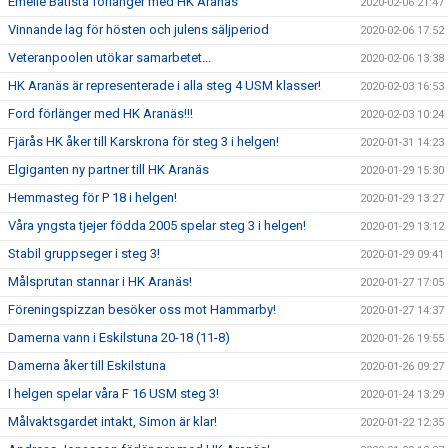
Emelie Batista förlänger med HK Aranäs
2020-02-06 21:47
Vinnande lag för hösten och julens säljperiod
2020-02-06 17:52
Veteranpoolen utökar samarbetet...
2020-02-06 13:38
HK Aranäs är representerade i alla steg 4 USM klasser!
2020-02-03 16:53
Ford förlänger med HK Aranäs!!!
2020-02-03 10:24
Fjärås HK åker till Karskrona för steg 3 i helgen!
2020-01-31 14:23
Elgiganten ny partner till HK Aranäs
2020-01-29 15:30
Hemmasteg för P 18 i helgen!
2020-01-29 13:27
Våra yngsta tjejer födda 2005 spelar steg 3 i helgen!
2020-01-29 13:12
Stabil gruppseger i steg 3!
2020-01-29 09:41
Målsprutan stannar i HK Aranäs!
2020-01-27 17:05
Föreningspizzan besöker oss mot Hammarby!
2020-01-27 14:37
Damerna vann i Eskilstuna 20-18 (11-8)
2020-01-26 19:55
Damerna åker till Eskilstuna
2020-01-26 09:27
I helgen spelar våra F 16 USM steg 3!
2020-01-24 13:29
Målvaktsgardet intakt, Simon är klar!
2020-01-22 12:35