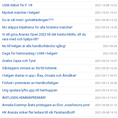
USM debut för F 14!
2021-10-08 10:52
Mycket matcher i helgen!
2021-10-01 10:41
Du är väl med i golvettävlingen???
2021-09-30 14:22
NU släpps biljetterna för alla höstens matcher!
2021-09-24 14:20
Vi vill göra Aranäs Open 2022 till det bästa hittills, vill du
2021-09-24 11:51
vara med och hjälpa till?
Nu till helgen är alla handbollskolor igång!
2021-09-24
Dags för hemmasteg i USM i helgen!
2021-09-23
Grattis Cajsa och Tyra!
2021-09-22 16:37
Gårdagens vinnare av 50/50 lotteriet...
2021-09-20 16:26
I helgen startar vi upp i Åsa, Onsala och Älvsåker!
2021-09-17 09:47
Förlust i premiären av Handbollsligan
2021-09-15 22:40
Ung spelare lyfts upp till herrtruppen
2021-09-14 07:52
ÄNTLIGEN HEMMAPREMIÄR!
2021-09-13 19:51
Annelie Evenmyr årets pristagare av Elon Josefssons pris!
2021-09-08 21:16
HK Aranäs söker fler ledare till vår Parahandboll!
2021-09-08 14:10