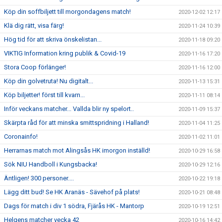
Köp din soffbiljett till morgondagens match!
2020-12-02 12:17
Klä dig rätt, visa färg!
2020-11-24 10:39
Hög tid för att skriva önskelistan...
2020-11-18 09:20
VIKTIG Information kring publik & Covid-19
2020-11-16 17:20
Stora Coop förlänger!
2020-11-16 12:00
Köp din golvetruta! Nu digitalt...
2020-11-13 15:31
Köp biljetter! först till kvarn...
2020-11-11 08:14
Inför veckans matcher... Vallda blir ny spelort..
2020-11-09 15:37
Skärpta råd för att minska smittspridning i Halland!
2020-11-04 11:25
Coronainfo!
2020-11-02 11:01
Herrarnas match mot Alingsås HK imorgon inställd!
2020-10-29 16:58
Sök NIU Handboll i Kungsbacka!
2020-10-29 12:16
Äntligen! 300 personer....
2020-10-22 19:18
Lägg ditt bud! Se HK Aranäs - Sävehof på plats!
2020-10-21 08:48
Dags för match i div 1 södra, Fjärås HK - Mantorp
2020-10-19 12:51
Helgens matcher vecka 42
2020-10-16 14:42