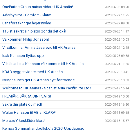
OnePartnerGroup satsar vidare HK Aranäs!
2020-06-03 08:20
Aderbys rör - Comfort - Klara!
2020-05-27 11:25
Länsförsäkringar höjer nivån!
2020-05-27 09:08
115 st säkrat sin plats! Gör du det oxå!
2020-05-26 14:17
Välkommen Philip Jonsson!
2020-05-25 10:03
Vi välkomnar Amina Jasarevic till HK Aranäs
2020-05-24 12:48
Isak Karlsson flyttas upp
2020-05-23 09:38
Vi hälsar Lisa Karlsson välkommen till HK Aranäs
2020-05-21 11:55
KBAB bygger vidare med HK Aranäs...
2020-05-20 13:41
Isringhausen ger HK Aranäs nytt förtroende!
2020-05-20 10:03
Welcome to HK Aranäs - Scanjet Asia Pacific Pte Ltd !
2020-05-19 15:14
PREMIÄR! SÄKRA DIN PLATS!
2020-05-19 10:00
Säkra din plats du med!
2020-05-18 16:30
Walter Hansson El AB är KLARA!
2020-05-15 09:18
Mercus Yrkeskläder klara!
2020-05-13 15:37
Kempa Sommarhandbollskola 2020! Uppdaterad