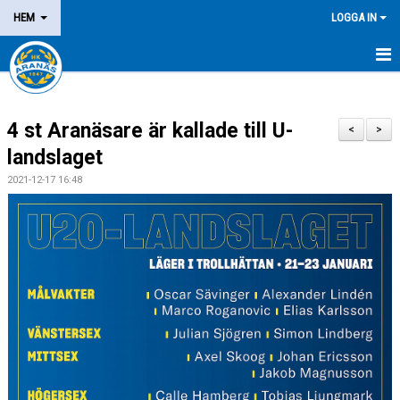
HEM
LOGGA IN
NYHETER
4 st Aranäsare är kallade till U-
OM KLUBBEN
<
>
landslaget
MEDLEM
2021-12-17 16:48
LEDARE
DOMARE/FUNKTIONÄR
KALENDER
MATCHER
LOTTERIER