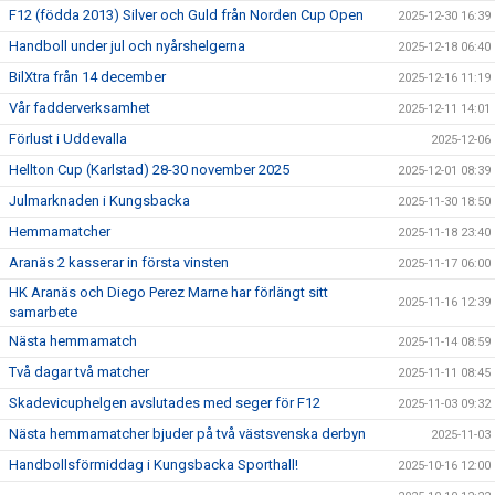
F12 (födda 2013) Silver och Guld från Norden Cup Open
2025-12-30 16:39
Handboll under jul och nyårshelgerna
2025-12-18 06:40
BilXtra från 14 december
2025-12-16 11:19
Vår fadderverksamhet
2025-12-11 14:01
Förlust i Uddevalla
2025-12-06
Hellton Cup (Karlstad) 28-30 november 2025
2025-12-01 08:39
Julmarknaden i Kungsbacka
2025-11-30 18:50
Hemmamatcher
2025-11-18 23:40
Aranäs 2 kasserar in första vinsten
2025-11-17 06:00
HK Aranäs och Diego Perez Marne har förlängt sitt
2025-11-16 12:39
samarbete
Nästa hemmamatch
2025-11-14 08:59
Två dagar två matcher
2025-11-11 08:45
Skadevicuphelgen avslutades med seger för F12
2025-11-03 09:32
Nästa hemmamatcher bjuder på två västsvenska derbyn
2025-11-03
Handbollsförmiddag i Kungsbacka Sporthall!
2025-10-16 12:00