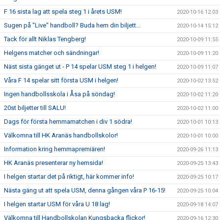
F 16 sista lag att spela steg 1 i årets USM!
2020-10-16 12:03
Sugen på "Live" handboll? Buda hem din biljett...
2020-10-14 15:12
Tack för allt Niklas Tengberg!
2020-10-09 11:55
Helgens matcher och sändningar!
2020-10-09 11:20
Näst sista gänget ut - P 14 spelar USM steg 1 i helgen!
2020-10-09 11:07
Våra F 14 spelar sitt första USM i helgen!
2020-10-02 13:52
Ingen handbollsskola i Åsa på söndag!
2020-10-02 11:20
20st biljetter till SALU!
2020-10-02 11:00
Dags för första hemmamatchen i div 1 södra!
2020-10-01 10:13
Välkomna till HK Aranäs handbollskolor!
2020-10-01 10:00
Information kring hemmapremiären!
2020-09-26 11:13
HK Aranäs presenterar ny hemsida!
2020-09-25 13:43
I helgen startar det på riktigt, här kommer info!
2020-09-25 10:17
Nästa gäng ut att spela USM, denna gången våra P 16-15!
2020-09-25 10:04
I helgen startar USM för våra U 18 lag!
2020-09-18 14:07
Välkomna till Handbollskolan Kungsbacka flickor!
2020-09-16 12:30