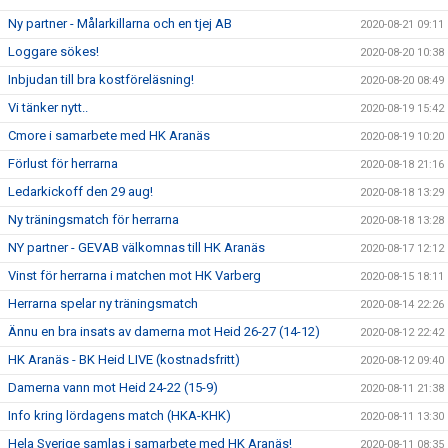
Ny partner - Målarkillarna och en tjej AB
2020-08-21 09:11
Loggare sökes!
2020-08-20 10:38
Inbjudan till bra kostföreläsning!
2020-08-20 08:49
Vi tänker nytt..
2020-08-19 15:42
Cmore i samarbete med HK Aranäs
2020-08-19 10:20
Förlust för herrarna
2020-08-18 21:16
Ledarkickoff den 29 aug!
2020-08-18 13:29
Ny träningsmatch för herrarna
2020-08-18 13:28
NY partner - GEVAB välkomnas till HK Aranäs
2020-08-17 12:12
Vinst för herrarna i matchen mot HK Varberg
2020-08-15 18:11
Herrarna spelar ny träningsmatch
2020-08-14 22:26
Ännu en bra insats av damerna mot Heid 26-27 (14-12)
2020-08-12 22:42
HK Aranäs - BK Heid LIVE (kostnadsfritt)
2020-08-12 09:40
Damerna vann mot Heid 24-22 (15-9)
2020-08-11 21:38
Info kring lördagens match (HKA-KHK)
2020-08-11 13:30
Hela Sverige samlas i samarbete med HK Aranäs!
2020-08-11 08:35