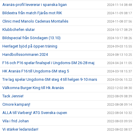
Aranäs-profil levererar i spanska ligan
2024-11-14 08:48
Bildextra från match Fjärås mot RIK
2024-11-09 08:17
Clinic med Manolo Cadenas Montañés
2024-11-08 07:56
Klubbchefen slutar
2024-10-17 08:29
Bildspecial från Söndagen (13.10)
2024-10-17 08:26
Herrlaget bjöd på öppen träning
2024-09-03 15:55
Handbollssommaren 2024
2024-08-13 10:25
F16 och P16 spelar finalspel i Ungdoms-SM 26-28 maj
2024-04-24 11:05
HK Aranäs F16 till Ungdoms-SM steg 5
2024-03-18 15:37
Tre lag spelar Ungdoms-SM steg 4 till helgen 9-10 mars
2024-03-06 15:22
Välkomna Burger King till Hk Aranäs
2022-12-02 08:30
Tack Jennie!
2022-08-09 08:39
Cmore kampanj!
2022-08-08 09:14
ALLA till Varberg! ATG Svenska cupen
2022-08-04 10:32
Vila i frid Johan
2022-08-03 09:59
Vi stärker ledarsidan!
2022-08-02 08:57