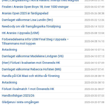
(Herr) Långsläsning i Norra Halland: Intervju med Magnus
2025-06-03 07:41
Finalen i Aranäs Open Boys 18, över 1000 visingar
2025-06-02 07:49
Aranäs Open 2025 är färdigspelad
2025-05-26 08:38
Damlaget välkomnar Lisa Lundin (9m)
2025-05-22 12:26
Newbody om vår framgångsrika försäljning
2025-05-14 10:51
HK Aranäs i Uppsala (USM)
2025-05-08 10:04
Förberedelserna inför USM Final Steg i Uppsala –
2025-04-28 16:10
Tillsammans mot toppen
Avtackning
2025-04-10 07:16
Damlaget välkomnar Madeleine Lindgren (V6)
2025-04-10 07:13
(Herr) Förlust i kvalserien mot Önnereds HK
2025-04-10 07:09
Damlaget välkomnar Rebecca Hofsten (M6)
2025-04-07 07:41
Handla på ICA Maxi och stötta vår förening
2025-03-28 08:19
Avtackning
2025-03-26 08:10
Förlust i kvalmatch 1 mot Önnereds HK
2025-03-26 08:07
Handbollsligan 2025/26
2025-03-20 07:55
Glädjerus i sista omgången
2025-03-20 07:08