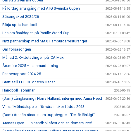
Om ATG Svenska Cupen
2025-08-15 07:30
På lördag är vi igång med ATG Svenska Cupen
2025-08-14 16:25
Säsongskort 2025/26
2025-08-14 01:00
Börja spela handboll
2025-08-11 14:15
Läs om finaldagen på Partille World Cup
2025-07-07 08:42
Nytt partnerskap med MAX Hamburgarresturanger
2025-06-30 18:08
Om försäsongen
2025-06-25 16:37
Månad 2: Kvittotävlingen på ICA Maxi
2025-06-25 09:27
Årsmöte 2025 – sammanfattning
2025-06-23 09:07
Partnerrapport 2024-25
2025-06-17 12:36
Grattis till EHF CL vinsten Oscar!
2025-06-16 10:35
Handboll i sommar
2025-06-15
(Dam) Långläsning i Norra Halland, intervju med Anna Heed
2025-06-09 20:36
Vinst i Mölndalspelen för våra flickor födda 2013
2025-06-08
(Dam) Aranästränaren om truppbygget: "Det är läskigt"
2025-06-07
Aranäs Open – En handbollsfest och en domarsuccé
2025-06-03 07:43