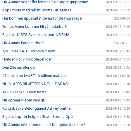
HK Aranäs söker fler ledare till de yngre grupperna!
2021-09-08 13:37
Köp Cmore med rabatt -stötta HK Aranäs
2021-09-07 10:32
Här kommer uppstartstiderna för de yngre lagen!
2021-09-03
Tomas Axnér kommer till vår ledarträff!
2021-09-02 19:15
BIljetter till ATG Svenska cupen 1/8 FINAL!
2021-09-02 11:02
HK Aranäs Parahandboll!
2021-09-01
1/8 FINAL i ATG Svenska cupen
2021-08-31 17:45
I helgen kör vi klubbläger igen!
2021-08-27 13:05
Den 25e smäller det!
2021-08-25 16:22
47st biljetter kvar! Till kvällens matcher!
2021-08-24 09:18
NU SLÄPPS BILJETTERNA TILL TISDAG!
2021-08-20 11:10
ATG Svenska Cupen nästa!
2021-08-15 18:43
Nu öppnar vi som vanligt.
2021-08-13 10:43
Kungsbacka Betongtjänst AB - ny partner!
2021-08-12 12:38
Biljettsläpp för helgens Team Sportia Open!
2021-08-11 13:38
HK Aranäs söker personal till Kungsbacka teater!
2021-08-05 14:58