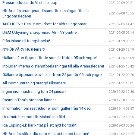
Pressmeddelande VI ställer upp!
2021-02-09 09:21
HK Aranäs arrangerar distansföreläsningar för alla
2021-02-08 10:55
ungdomsledare!
ÄNTLIGEN!!! Beslut om idrott för äldre ungdomar
2021-02-05 14:47
D&M Uthyrning Entreprenad AB - NY partner!
2021-02-05 09:14
Från Island till Kungsbacka!
2021-01-29 09:37
NYFÖRVÄRV H6 (Herrar)!
2021-01-25 15:19
Hallarna åter öppna för de som är födda 05 och yngre!
2021-01-25 13:09
Inbjudan interna distansföreläsningar till alla Aranäsledare!
2021-01-25 10:42
Gällande öppnande av hallar from 25 jan för 05 och yngre!
2021-01-22 09:26
All inomhusträning stängd tillsvidare!
2021-01-11 16:01
Ingen inomhusträning tom 24 januari!
2020-12-22 10:30
Rasmus Thorbjörnsson lämnar...
2020-12-18 10:15
Information om restriktioner som gäller från 14 dec!
2020-12-14 09:57
Herrmatchen mot HK Malmö inställd.
2020-12-12 15:25
Ida Espling-Ek har kritat på ett nytt kontrakt!
2020-12-03 08:24
HK Aranäs söker dig som vill arbeta med talanger!
2020-12-02 14:27