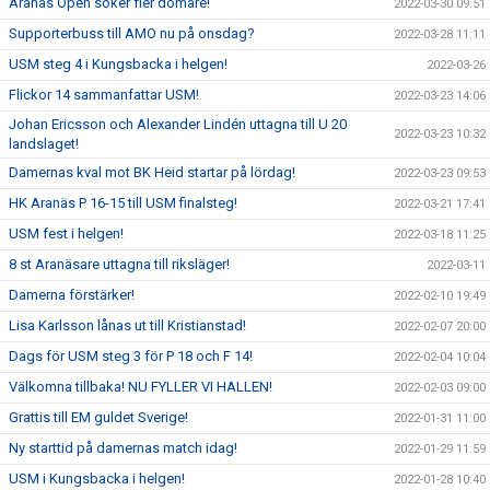
Aranäs Open söker fler domare!
2022-03-30 09:51
Supporterbuss till AMO nu på onsdag?
2022-03-28 11:11
USM steg 4 i Kungsbacka i helgen!
2022-03-26
Flickor 14 sammanfattar USM!
2022-03-23 14:06
Johan Ericsson och Alexander Lindén uttagna till U 20
2022-03-23 10:32
landslaget!
Damernas kval mot BK Heid startar på lördag!
2022-03-23 09:53
HK Aranäs P 16-15 till USM finalsteg!
2022-03-21 17:41
USM fest i helgen!
2022-03-18 11:25
8 st Aranäsare uttagna till riksläger!
2022-03-11
Damerna förstärker!
2022-02-10 19:49
Lisa Karlsson lånas ut till Kristianstad!
2022-02-07 20:00
Dags för USM steg 3 för P 18 och F 14!
2022-02-04 10:04
Välkomna tillbaka! NU FYLLER VI HALLEN!
2022-02-03 09:00
Grattis till EM guldet Sverige!
2022-01-31 11:00
Ny starttid på damernas match idag!
2022-01-29 11:59
USM i Kungsbacka i helgen!
2022-01-28 10:40