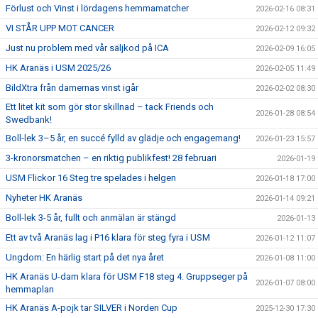
Förlust och Vinst i lördagens hemmamatcher
2026-02-16 08:31
VI STÅR UPP MOT CANCER
2026-02-12 09:32
Just nu problem med vår säljkod på ICA
2026-02-09 16:05
HK Aranäs i USM 2025/26
2026-02-05 11:49
BildXtra från damernas vinst igår
2026-02-02 08:30
Ett litet kit som gör stor skillnad – tack Friends och
2026-01-28 08:54
Swedbank!
Boll-lek 3–5 år, en succé fylld av glädje och engagemang!
2026-01-23 15:57
3-kronorsmatchen – en riktig publikfest! 28 februari
2026-01-19
USM Flickor 16 Steg tre spelades i helgen
2026-01-18 17:00
Nyheter HK Aranäs
2026-01-14 09:21
Boll-lek 3-5 år, fullt och anmälan är stängd
2026-01-13
Ett av två Aranäs lag i P16 klara för steg fyra i USM
2026-01-12 11:07
Ungdom: En härlig start på det nya året
2026-01-08 11:00
HK Aranäs U-dam klara för USM F18 steg 4. Gruppseger på
2026-01-07 08:00
hemmaplan
HK Aranäs A-pojk tar SILVER i Norden Cup
2025-12-30 17:30