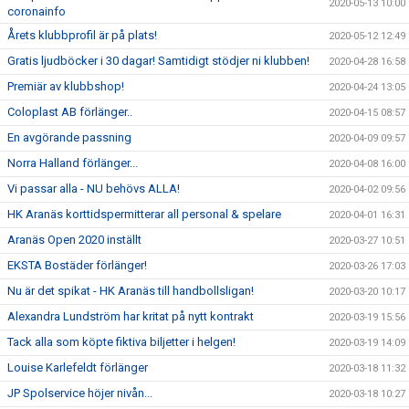
2020-05-13 10:00
coronainfo
Årets klubbprofil är på plats!
2020-05-12 12:49
Gratis ljudböcker i 30 dagar! Samtidigt stödjer ni klubben!
2020-04-28 16:58
Premiär av klubbshop!
2020-04-24 13:05
Coloplast AB förlänger..
2020-04-15 08:57
En avgörande passning
2020-04-09 09:57
Norra Halland förlänger...
2020-04-08 16:00
Vi passar alla - NU behövs ALLA!
2020-04-02 09:56
HK Aranäs korttidspermitterar all personal & spelare
2020-04-01 16:31
Aranäs Open 2020 inställt
2020-03-27 10:51
EKSTA Bostäder förlänger!
2020-03-26 17:03
Nu är det spikat - HK Aranäs till handbollsligan!
2020-03-20 10:17
Alexandra Lundström har kritat på nytt kontrakt
2020-03-19 15:56
Tack alla som köpte fiktiva biljetter i helgen!
2020-03-19 14:09
Louise Karlefeldt förlänger
2020-03-18 11:32
JP Spolservice höjer nivån...
2020-03-18 10:27