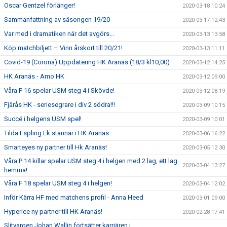
Oscar Gentzel förlänger!
2020-03-18 10:24
Sammanfattning av säsongen 19/20
2020-03-17 12:43
Var med i dramatiken när det avgörs...
2020-03-13 13:58
Köp matchbiljett – Vinn årskort till 20/21!
2020-03-13 11:11
Covid-19 (Corona) Uppdatering HK Aranäs (18/3 kl10,00)
2020-03-12 14:25
HK Aranäs - Amo HK
2020-03-12 09:00
Våra F 16 spelar USM steg 4 i Skövde!
2020-03-12 08:19
Fjärås HK - seriesegrare i div 2 södra!!!
2020-03-09 10:15
Succé i helgens USM spel!
2020-03-09 10:01
Tilda Espling Ek stannar i HK Aranäs
2020-03-06 16:22
Smarteyes ny partner till Hk Aranäs!
2020-03-05 12:30
Våra P 14 killar spelar USM steg 4 i helgen med 2 lag, ett lag
2020-03-04 13:27
hemma!
Våra F 18 spelar USM steg 4 i helgen!
2020-03-04 12:02
Inför Kärra HF med matchens profil - Anna Heed
2020-03-01 09:00
Hyperice ny partner till HK Aranäs!
2020-02-28 17:41
Slitvargen Johan Wallin fortsätter karriären i