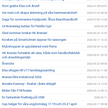
Stort grattis Elsa och Arvid!
2026-07-28 09:07
Var med och skapa stämning på våra hemmamatcher!!
2026-07-24 08:28
Dags för sommarens höjdpunkt, Åhus Beachhandboll!
2026-07-09 15:58
24 Aranäslag laddar för Partille Cup!
2026-06-28
Glad sommar önskar HK Aranäs!
2026-06-26 16:42
Kiosken på Smarholmen öppnar för säsongen
2026-06-11 16:32
Klubshoppen är uppdaterad med Puma
2026-06-04 16:32
HK Aranäs fortsätter att växa, både som handbollsklubb
2026-06-01 09:33
och utvecklingsmiljö
Årsmöte
2026-05-25 08:00
Elsa uttagen till U17 landslagssamling
2026-05-20 11:08
Aranäs Elite Invitational 2026
2026-05-19 08:53
Annelie Evenmyr - finalist i årets eldsjäl!
2026-05-13 12:59
Bilder från P18 finalen
2026-05-12 08:15
En fantastisk finalhelg på USM
2026-05-11
Cup-helger för våra ungdomslag 17-19 och 25-27 april
2026-04-17 08:08