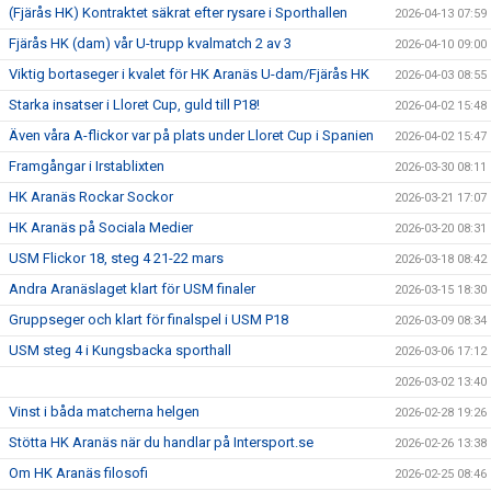
(Fjärås HK) Kontraktet säkrat efter rysare i Sporthallen
2026-04-13 07:59
Fjärås HK (dam) vår U-trupp kvalmatch 2 av 3
2026-04-10 09:00
Viktig bortaseger i kvalet för HK Aranäs U-dam/Fjärås HK
2026-04-03 08:55
Starka insatser i Lloret Cup, guld till P18!
2026-04-02 15:48
Även våra A-flickor var på plats under Lloret Cup i Spanien
2026-04-02 15:47
Framgångar i Irstablixten
2026-03-30 08:11
HK Aranäs Rockar Sockor
2026-03-21 17:07
HK Aranäs på Sociala Medier
2026-03-20 08:31
USM Flickor 18, steg 4 21-22 mars
2026-03-18 08:42
Andra Aranäslaget klart för USM finaler
2026-03-15 18:30
Gruppseger och klart för finalspel i USM P18
2026-03-09 08:34
USM steg 4 i Kungsbacka sporthall
2026-03-06 17:12
2026-03-02 13:40
Vinst i båda matcherna helgen
2026-02-28 19:26
Stötta HK Aranäs när du handlar på Intersport.se
2026-02-26 13:38
Om HK Aranäs filosofi
2026-02-25 08:46