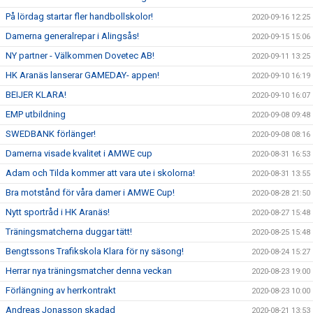
På lördag startar fler handbollskolor!
2020-09-16 12:25
Damerna generalrepar i Alingsås!
2020-09-15 15:06
NY partner - Välkommen Dovetec AB!
2020-09-11 13:25
HK Aranäs lanserar GAMEDAY- appen!
2020-09-10 16:19
BEIJER KLARA!
2020-09-10 16:07
EMP utbildning
2020-09-08 09:48
SWEDBANK förlänger!
2020-09-08 08:16
Damerna visade kvalitet i AMWE cup
2020-08-31 16:53
Adam och Tilda kommer att vara ute i skolorna!
2020-08-31 13:55
Bra motstånd för våra damer i AMWE Cup!
2020-08-28 21:50
Nytt sportråd i HK Aranäs!
2020-08-27 15:48
Träningsmatcherna duggar tätt!
2020-08-25 15:48
Bengtssons Trafikskola Klara för ny säsong!
2020-08-24 15:27
Herrar nya träningsmatcher denna veckan
2020-08-23 19:00
Förlängning av herrkontrakt
2020-08-23 10:00
Andreas Jonasson skadad
2020-08-21 13:53