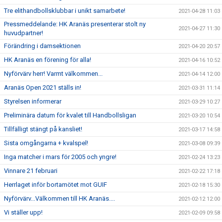
Tre elithandbollsklubbar i unikt samarbete!
2021-04-28 11:03
Pressmeddelande: HK Aranäs presenterar stolt ny
2021-04-27 11:30
huvudpartner!
Förändring i damsektionen
2021-04-20 20:57
HK Aranäs en förening för alla!
2021-04-16 10:52
Nyförvärv herr! Varmt välkommen...
2021-04-14 12:00
Aranäs Open 2021 ställs in!
2021-03-31 11:14
Styrelsen informerar
2021-03-29 10:27
Preliminära datum för kvalet till Handbollsligan
2021-03-20 10:54
Tillfälligt stängt på kansliet!
2021-03-17 14:58
Sista omgångarna + kvalspel!
2021-03-08 09:39
Inga matcher i mars för 2005 och yngre!
2021-02-24 13:23
Vinnare 21 februari
2021-02-22 17:18
Herrlaget inför bortamötet mot GUIF
2021-02-18 15:30
Nyförvärv...Välkommen till HK Aranäs....
2021-02-12 12:00
Vi ställer upp!
2021-02-09 09:58