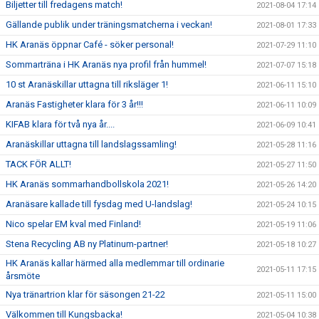
Biljetter till fredagens match!
2021-08-04 17:14
Gällande publik under träningsmatcherna i veckan!
2021-08-01 17:33
HK Aranäs öppnar Café - söker personal!
2021-07-29 11:10
Sommarträna i HK Aranäs nya profil från hummel!
2021-07-07 15:18
10 st Aranäskillar uttagna till riksläger 1!
2021-06-11 15:10
Aranäs Fastigheter klara för 3 år!!!
2021-06-11 10:09
KIFAB klara för två nya år....
2021-06-09 10:41
Aranäskillar uttagna till landslagssamling!
2021-05-28 11:16
TACK FÖR ALLT!
2021-05-27 11:50
HK Aranäs sommarhandbollskola 2021!
2021-05-26 14:20
Aranäsare kallade till fysdag med U-landslag!
2021-05-24 10:15
Nico spelar EM kval med Finland!
2021-05-19 11:06
Stena Recycling AB ny Platinum-partner!
2021-05-18 10:27
HK Aranäs kallar härmed alla medlemmar till ordinarie
2021-05-11 17:15
årsmöte
Nya tränartrion klar för säsongen 21-22
2021-05-11 15:00
Välkommen till Kungsbacka!
2021-05-04 10:38