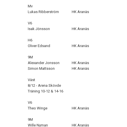
Mv
Lukas Ribberström
HK Aranäs
V6
Isak Jönsson
HK Aranäs
H6
Oliver Edsand
HK Aranäs
9M
Alexander Jonsson
HK Aranäs
Simon Mattsson
HK Aranäs
Väst
8/12 - Arena Skövde
Träning 10-12 & 14-16
V6
Theo Winge
HK Aranäs
9M
Wille Nyman
HK Aranäs