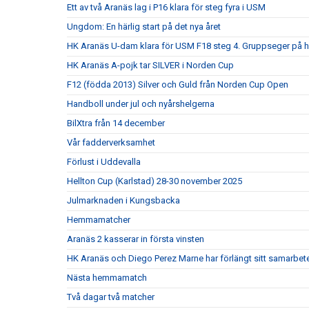
Ett av två Aranäs lag i P16 klara för steg fyra i USM
Ungdom: En härlig start på det nya året
HK Aranäs U-dam klara för USM F18 steg 4. Gruppseger på
HK Aranäs A-pojk tar SILVER i Norden Cup
F12 (födda 2013) Silver och Guld från Norden Cup Open
Handboll under jul och nyårshelgerna
BilXtra från 14 december
Vår fadderverksamhet
Förlust i Uddevalla
Hellton Cup (Karlstad) 28-30 november 2025
Julmarknaden i Kungsbacka
Hemmamatcher
Aranäs 2 kasserar in första vinsten
HK Aranäs och Diego Perez Marne har förlängt sitt samarbet
Nästa hemmamatch
Två dagar två matcher