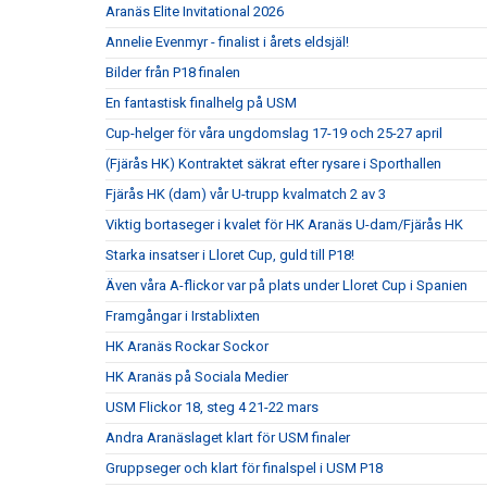
Aranäs Elite Invitational 2026
Annelie Evenmyr - finalist i årets eldsjäl!
Bilder från P18 finalen
En fantastisk finalhelg på USM
Cup-helger för våra ungdomslag 17-19 och 25-27 april
(Fjärås HK) Kontraktet säkrat efter rysare i Sporthallen
Fjärås HK (dam) vår U-trupp kvalmatch 2 av 3
Viktig bortaseger i kvalet för HK Aranäs U-dam/Fjärås HK
Starka insatser i Lloret Cup, guld till P18!
Även våra A-flickor var på plats under Lloret Cup i Spanien
Framgångar i Irstablixten
HK Aranäs Rockar Sockor
HK Aranäs på Sociala Medier
USM Flickor 18, steg 4 21-22 mars
Andra Aranäslaget klart för USM finaler
Gruppseger och klart för finalspel i USM P18