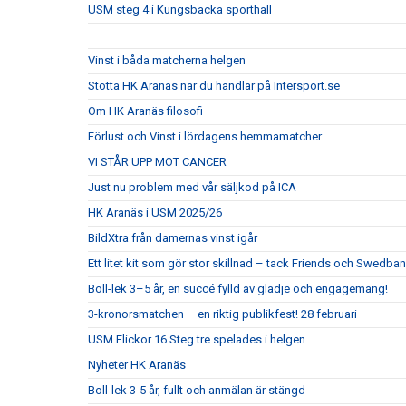
USM steg 4 i Kungsbacka sporthall
Vinst i båda matcherna helgen
Stötta HK Aranäs när du handlar på Intersport.se
Om HK Aranäs filosofi
Förlust och Vinst i lördagens hemmamatcher
VI STÅR UPP MOT CANCER
Just nu problem med vår säljkod på ICA
HK Aranäs i USM 2025/26
BildXtra från damernas vinst igår
Ett litet kit som gör stor skillnad – tack Friends och Swedban
Boll-lek 3–5 år, en succé fylld av glädje och engagemang!
3-kronorsmatchen – en riktig publikfest! 28 februari
USM Flickor 16 Steg tre spelades i helgen
Nyheter HK Aranäs
Boll-lek 3-5 år, fullt och anmälan är stängd