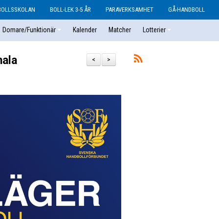
BOLLSSKOLAN
BOLL-LEK 3-5 ÅR
PARAVERKSAMHET
GÅ-HANDBOLL
Domare/Funktionär
Kalender
Matcher
Lotterier
nala
<
>