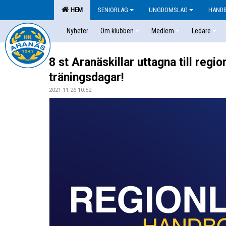
HEM
SENIORLAG
UNGDOMSLAG
HAND
Nyheter
Om klubben
Medlem
Ledare
8 st Aranäskillar uttagna till regio
träningsdagar!
2021-11-26 10:52