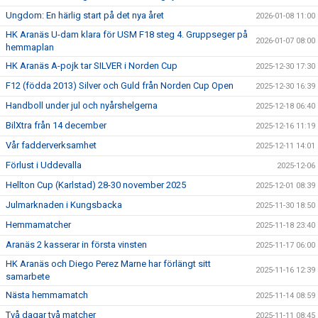
Ungdom: En härlig start på det nya året
2026-01-08 11:00
HK Aranäs U-dam klara för USM F18 steg 4. Gruppseger på
2026-01-07 08:00
hemmaplan
HK Aranäs A-pojk tar SILVER i Norden Cup
2025-12-30 17:30
F12 (födda 2013) Silver och Guld från Norden Cup Open
2025-12-30 16:39
Handboll under jul och nyårshelgerna
2025-12-18 06:40
BilXtra från 14 december
2025-12-16 11:19
Vår fadderverksamhet
2025-12-11 14:01
Förlust i Uddevalla
2025-12-06
Hellton Cup (Karlstad) 28-30 november 2025
2025-12-01 08:39
Julmarknaden i Kungsbacka
2025-11-30 18:50
Hemmamatcher
2025-11-18 23:40
Aranäs 2 kasserar in första vinsten
2025-11-17 06:00
HK Aranäs och Diego Perez Marne har förlängt sitt
2025-11-16 12:39
samarbete
Nästa hemmamatch
2025-11-14 08:59
Två dagar två matcher
2025-11-11 08:45