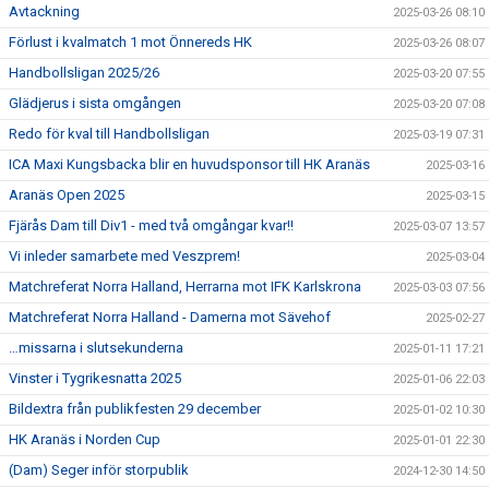
Avtackning
2025-03-26 08:10
Förlust i kvalmatch 1 mot Önnereds HK
2025-03-26 08:07
Handbollsligan 2025/26
2025-03-20 07:55
Glädjerus i sista omgången
2025-03-20 07:08
Redo för kval till Handbollsligan
2025-03-19 07:31
ICA Maxi Kungsbacka blir en huvudsponsor till HK Aranäs
2025-03-16
Aranäs Open 2025
2025-03-15
Fjärås Dam till Div1 - med två omgångar kvar!!
2025-03-07 13:57
Vi inleder samarbete med Veszprem!
2025-03-04
Matchreferat Norra Halland, Herrarna mot IFK Karlskrona
2025-03-03 07:56
Matchreferat Norra Halland - Damerna mot Sävehof
2025-02-27
…missarna i slutsekunderna
2025-01-11 17:21
Vinster i Tygrikesnatta 2025
2025-01-06 22:03
Bildextra från publikfesten 29 december
2025-01-02 10:30
HK Aranäs i Norden Cup
2025-01-01 22:30
(Dam) Seger inför storpublik
2024-12-30 14:50