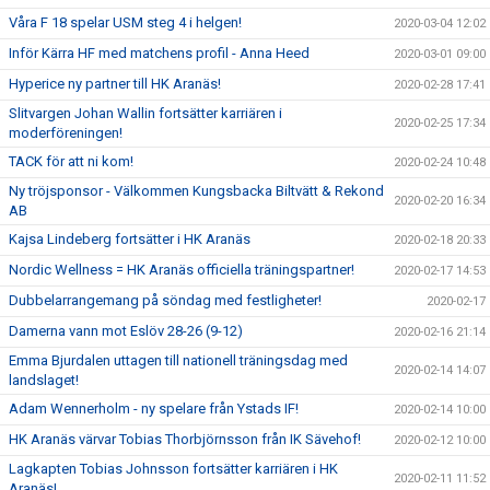
Våra F 18 spelar USM steg 4 i helgen!
2020-03-04 12:02
Inför Kärra HF med matchens profil - Anna Heed
2020-03-01 09:00
Hyperice ny partner till HK Aranäs!
2020-02-28 17:41
Slitvargen Johan Wallin fortsätter karriären i
2020-02-25 17:34
moderföreningen!
TACK för att ni kom!
2020-02-24 10:48
Ny tröjsponsor - Välkommen Kungsbacka Biltvätt & Rekond
2020-02-20 16:34
AB
Kajsa Lindeberg fortsätter i HK Aranäs
2020-02-18 20:33
Nordic Wellness = HK Aranäs officiella träningspartner!
2020-02-17 14:53
Dubbelarrangemang på söndag med festligheter!
2020-02-17
Damerna vann mot Eslöv 28-26 (9-12)
2020-02-16 21:14
Emma Bjurdalen uttagen till nationell träningsdag med
2020-02-14 14:07
landslaget!
Adam Wennerholm - ny spelare från Ystads IF!
2020-02-14 10:00
HK Aranäs värvar Tobias Thorbjörnsson från IK Sävehof!
2020-02-12 10:00
Lagkapten Tobias Johnsson fortsätter karriären i HK
2020-02-11 11:52
Aranäs!