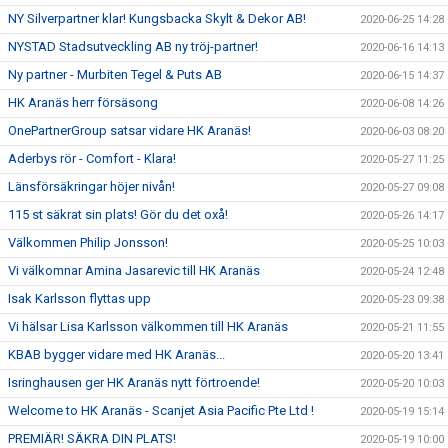
NY Silverpartner klar! Kungsbacka Skylt & Dekor AB!
2020-06-25 14:28
NYSTAD Stadsutveckling AB ny tröj-partner!
2020-06-16 14:13
Ny partner - Murbiten Tegel & Puts AB
2020-06-15 14:37
HK Aranäs herr försäsong
2020-06-08 14:26
OnePartnerGroup satsar vidare HK Aranäs!
2020-06-03 08:20
Aderbys rör - Comfort - Klara!
2020-05-27 11:25
Länsförsäkringar höjer nivån!
2020-05-27 09:08
115 st säkrat sin plats! Gör du det oxå!
2020-05-26 14:17
Välkommen Philip Jonsson!
2020-05-25 10:03
Vi välkomnar Amina Jasarevic till HK Aranäs
2020-05-24 12:48
Isak Karlsson flyttas upp
2020-05-23 09:38
Vi hälsar Lisa Karlsson välkommen till HK Aranäs
2020-05-21 11:55
KBAB bygger vidare med HK Aranäs...
2020-05-20 13:41
Isringhausen ger HK Aranäs nytt förtroende!
2020-05-20 10:03
Welcome to HK Aranäs - Scanjet Asia Pacific Pte Ltd !
2020-05-19 15:14
PREMIÄR! SÄKRA DIN PLATS!
2020-05-19 10:00