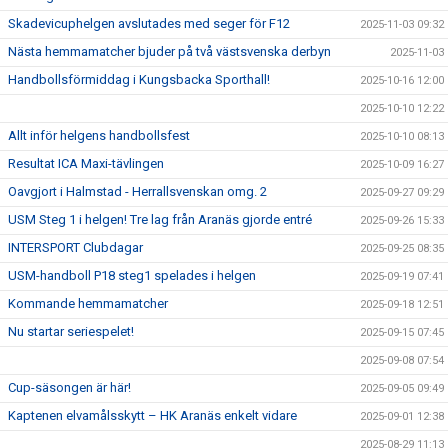
Skadevicuphelgen avslutades med seger för F12
2025-11-03 09:32
Nästa hemmamatcher bjuder på två västsvenska derbyn
2025-11-03
Handbollsförmiddag i Kungsbacka Sporthall!
2025-10-16 12:00
2025-10-10 12:22
Allt inför helgens handbollsfest
2025-10-10 08:13
Resultat ICA Maxi-tävlingen
2025-10-09 16:27
Oavgjort i Halmstad - Herrallsvenskan omg. 2
2025-09-27 09:29
USM Steg 1 i helgen! Tre lag från Aranäs gjorde entré
2025-09-26 15:33
INTERSPORT Clubdagar
2025-09-25 08:35
USM-handboll P18 steg1 spelades i helgen
2025-09-19 07:41
Kommande hemmamatcher
2025-09-18 12:51
Nu startar seriespelet!
2025-09-15 07:45
2025-09-08 07:54
Cup-säsongen är här!
2025-09-05 09:49
Kaptenen elvamålsskytt – HK Aranäs enkelt vidare
2025-09-01 12:38
2025-08-29 11:13