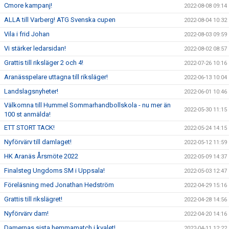
Cmore kampanj!
2022-08-08 09:14
ALLA till Varberg! ATG Svenska cupen
2022-08-04 10:32
Vila i frid Johan
2022-08-03 09:59
Vi stärker ledarsidan!
2022-08-02 08:57
Grattis till riksläger 2 och 4!
2022-07-26 10:16
Aranässpelare uttagna till riksläger!
2022-06-13 10:04
Landslagsnyheter!
2022-06-01 10:46
Välkomna till Hummel Sommarhandbollskola - nu mer än
2022-05-30 11:15
100 st anmälda!
ETT STORT TACK!
2022-05-24 14:15
Nyförvärv till damlaget!
2022-05-12 11:59
HK Aranäs Årsmöte 2022
2022-05-09 14:37
Finalsteg Ungdoms SM i Uppsala!
2022-05-03 12:47
Föreläsning med Jonathan Hedström
2022-04-29 15:16
Grattis till rikslägret!
2022-04-28 14:56
Nyförvärv dam!
2022-04-20 14:16
Damernas sista hemmamatch i kvalet!
2022-04-11 12:22