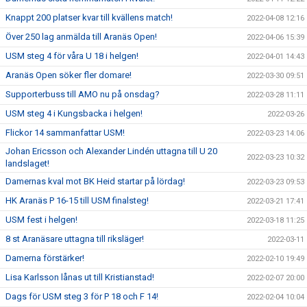
Knappt 200 platser kvar till kvällens match!
2022-04-08 12:16
Över 250 lag anmälda till Aranäs Open!
2022-04-06 15:39
USM steg 4 för våra U 18 i helgen!
2022-04-01 14:43
Aranäs Open söker fler domare!
2022-03-30 09:51
Supporterbuss till AMO nu på onsdag?
2022-03-28 11:11
USM steg 4 i Kungsbacka i helgen!
2022-03-26
Flickor 14 sammanfattar USM!
2022-03-23 14:06
Johan Ericsson och Alexander Lindén uttagna till U 20
2022-03-23 10:32
landslaget!
Damernas kval mot BK Heid startar på lördag!
2022-03-23 09:53
HK Aranäs P 16-15 till USM finalsteg!
2022-03-21 17:41
USM fest i helgen!
2022-03-18 11:25
8 st Aranäsare uttagna till riksläger!
2022-03-11
Damerna förstärker!
2022-02-10 19:49
Lisa Karlsson lånas ut till Kristianstad!
2022-02-07 20:00
Dags för USM steg 3 för P 18 och F 14!
2022-02-04 10:04