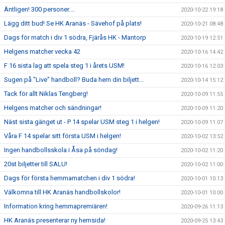
Äntligen! 300 personer....
2020-10-22 19:18
Lägg ditt bud! Se HK Aranäs - Sävehof på plats!
2020-10-21 08:48
Dags för match i div 1 södra, Fjärås HK - Mantorp
2020-10-19 12:51
Helgens matcher vecka 42
2020-10-16 14:42
F 16 sista lag att spela steg 1 i årets USM!
2020-10-16 12:03
Sugen på "Live" handboll? Buda hem din biljett...
2020-10-14 15:12
Tack för allt Niklas Tengberg!
2020-10-09 11:55
Helgens matcher och sändningar!
2020-10-09 11:20
Näst sista gänget ut - P 14 spelar USM steg 1 i helgen!
2020-10-09 11:07
Våra F 14 spelar sitt första USM i helgen!
2020-10-02 13:52
Ingen handbollsskola i Åsa på söndag!
2020-10-02 11:20
20st biljetter till SALU!
2020-10-02 11:00
Dags för första hemmamatchen i div 1 södra!
2020-10-01 10:13
Välkomna till HK Aranäs handbollskolor!
2020-10-01 10:00
Information kring hemmapremiären!
2020-09-26 11:13
HK Aranäs presenterar ny hemsida!
2020-09-25 13:43