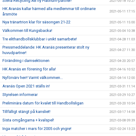
Stena Recycling AB ny Platinum-partner!
2021-05-18 10:27
HK Aranäs kallar härmed alla medlemmar till ordinarie
2021-05-11 17:15
årsmöte
Nya tränartrion klar för säsongen 21-22
2021-05-11 15:00
Välkommen till Kungsbacka!
2021-05-04 10:38
Tre elithandbollsklubbar i unikt samarbete!
2021-04-28 11:03
Pressmeddelande: HK Aranäs presenterar stolt ny
2021-04-27 11:30
huvudpartner!
Förändring i damsektionen
2021-04-20 20:57
HK Aranäs en förening för alla!
2021-04-16 10:52
Nyförvärv herr! Varmt välkommen...
2021-04-14 12:00
Aranäs Open 2021 ställs in!
2021-03-31 11:14
Styrelsen informerar
2021-03-29 10:27
Preliminära datum för kvalet till Handbollsligan
2021-03-20 10:54
Tillfälligt stängt på kansliet!
2021-03-17 14:58
Sista omgångarna + kvalspel!
2021-03-08 09:39
Inga matcher i mars för 2005 och yngre!
2021-02-24 13:23