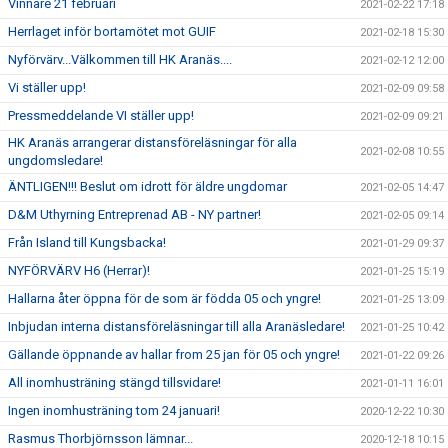
Vinnare 21 februari
2021-02-22 17:18
Herrlaget inför bortamötet mot GUIF
2021-02-18 15:30
Nyförvärv...Välkommen till HK Aranäs....
2021-02-12 12:00
Vi ställer upp!
2021-02-09 09:58
Pressmeddelande VI ställer upp!
2021-02-09 09:21
HK Aranäs arrangerar distansföreläsningar för alla
2021-02-08 10:55
ungdomsledare!
ÄNTLIGEN!!! Beslut om idrott för äldre ungdomar
2021-02-05 14:47
D&M Uthyrning Entreprenad AB - NY partner!
2021-02-05 09:14
Från Island till Kungsbacka!
2021-01-29 09:37
NYFÖRVÄRV H6 (Herrar)!
2021-01-25 15:19
Hallarna åter öppna för de som är födda 05 och yngre!
2021-01-25 13:09
Inbjudan interna distansföreläsningar till alla Aranäsledare!
2021-01-25 10:42
Gällande öppnande av hallar from 25 jan för 05 och yngre!
2021-01-22 09:26
All inomhusträning stängd tillsvidare!
2021-01-11 16:01
Ingen inomhusträning tom 24 januari!
2020-12-22 10:30
Rasmus Thorbjörnsson lämnar...
2020-12-18 10:15