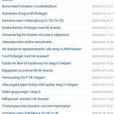
Anna Heed fortsätter i moderklubben
2020-02-10 21:21
Aranäsare uttagna till riksläger!
2020-02-10 16:17
Damerna vann i Helsingborg 21-23 (14-12)
2020-02-08 23:21
Emelie Batista förlänger med HK Aranäs
2020-02-06 21:47
Vinnande lag för hösten och julens säljperiod
2020-02-06 17:52
Veteranpoolen utökar samarbetet...
2020-02-06 13:38
HK Aranäs är representerade i alla steg 4 USM klasser!
2020-02-03 16:53
Ford förlänger med HK Aranäs!!!
2020-02-03 10:24
Fjärås HK åker till Karskrona för steg 3 i helgen!
2020-01-31 14:23
Elgiganten ny partner till HK Aranäs
2020-01-29 15:30
Hemmasteg för P 18 i helgen!
2020-01-29 13:27
Våra yngsta tjejer födda 2005 spelar steg 3 i helgen!
2020-01-29 13:12
Stabil gruppseger i steg 3!
2020-01-29 09:41
Målsprutan stannar i HK Aranäs!
2020-01-27 17:05
Föreningspizzan besöker oss mot Hammarby!
2020-01-27 14:37
Damerna vann i Eskilstuna 20-18 (11-8)
2020-01-26 19:55