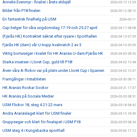
Annelie Evenmyr - finalist i årets eldsjäl!
2026-05-13 12:59
Bilder från P18 finalen
2026-05-12 08:15
En fantastisk finalhelg på USM
2026-05-11
Cup-helger för våra ungdomslag 17-19 och 25-27 april
2026-04-17 08:08
(Fjärås HK) Kontraktet säkrat efter rysare i Sporthallen
2026-04-13 07:59
Fjärås HK (dam) vår U-trupp kvalmatch 2 av 3
2026-04-10 09:00
Viktig bortaseger i kvalet för HK Aranäs U-dam/Fjärås HK
2026-04-03 08:55
Starka insatser i Lloret Cup, guld till P18!
2026-04-02 15:48
Även våra A-flickor var på plats under Lloret Cup i Spanien
2026-04-02 15:47
Framgångar i Irstablixten
2026-03-30 08:11
HK Aranäs Rockar Sockor
2026-03-21 17:07
HK Aranäs på Sociala Medier
2026-03-20 08:31
USM Flickor 18, steg 4 21-22 mars
2026-03-18 08:42
Andra Aranäslaget klart för USM finaler
2026-03-15 18:30
Gruppseger och klart för finalspel i USM P18
2026-03-09 08:34
USM steg 4 i Kungsbacka sporthall
2026-03-06 17:12