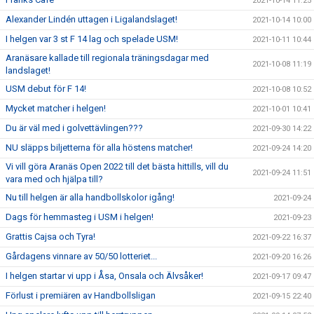
2021-10-14 11:25
Alexander Lindén uttagen i Ligalandslaget!
2021-10-14 10:00
I helgen var 3 st F 14 lag och spelade USM!
2021-10-11 10:44
Aranäsare kallade till regionala träningsdagar med
2021-10-08 11:19
landslaget!
USM debut för F 14!
2021-10-08 10:52
Mycket matcher i helgen!
2021-10-01 10:41
Du är väl med i golvettävlingen???
2021-09-30 14:22
NU släpps biljetterna för alla höstens matcher!
2021-09-24 14:20
Vi vill göra Aranäs Open 2022 till det bästa hittills, vill du
2021-09-24 11:51
vara med och hjälpa till?
Nu till helgen är alla handbollskolor igång!
2021-09-24
Dags för hemmasteg i USM i helgen!
2021-09-23
Grattis Cajsa och Tyra!
2021-09-22 16:37
Gårdagens vinnare av 50/50 lotteriet...
2021-09-20 16:26
I helgen startar vi upp i Åsa, Onsala och Älvsåker!
2021-09-17 09:47
Förlust i premiären av Handbollsligan
2021-09-15 22:40