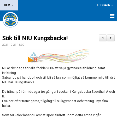
HEM
LOGGA IN
NYHETER
Sök till NIU Kungsbacka!
OM KLUBBEN
<
>
2021-10-27 15:00
MEDLEM
LEDARE
Nu är det dags för alla födda 2006 att välja gymnasieutbildning samt
inriktning.
DOMARE/FUNKTIONÄR
Satsar du på handboll och vill bli så bra som möjligt så kommer info till vårt
NIU här i Kungsbacka.
KALENDER
Du tränar på förmiddagar tre gånger i veckan i Kungsbacka Sporthall A och
MATCHER
B.
Frukost efter träningarna, tillgång till sjukgymnast och träning i nya fina
hallar.
LOTTERIER
Som NIU-elev läser du ämnet specialidrott. Inom detta ämne ingår