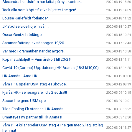
Alexandra Lundström har kritat på nytt kontrakt
2020-03-19 15:56
Tack alla som köpte fiktiva biljetter i helgen!
2020-03-19 14:09
Louise Karlefeldt förlänger
2020-03-18 11:32
JP Spolservice höjer nivån...
2020-03-18 10:27
Oscar Gentzel förlänger!
2020-03-18 10:24
Sammanfattning av säsongen 19/20
2020-03-17 12:43
Var med i dramatiken när det avgörs...
2020-03-13 13:58
Köp matchbiljett – Vinn årskort till 20/21!
2020-03-13 11:11
Covid-19 (Corona) Uppdatering HK Aranäs (18/3 kl10,00)
2020-03-12 14:25
HK Aranäs - Amo HK
2020-03-12 09:00
Våra F 16 spelar USM steg 4 i Skövde!
2020-03-12 08:19
Fjärås HK - seriesegrare i div 2 södra!!!
2020-03-09 10:15
Succé i helgens USM spel!
2020-03-09 10:01
Tilda Espling Ek stannar i HK Aranäs
2020-03-06 16:22
Smarteyes ny partner till Hk Aranäs!
2020-03-05 12:30
Våra P 14 killar spelar USM steg 4 i helgen med 2 lag, ett lag
2020-03-04 13:27
hemma!