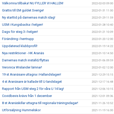
Välkomna tillbaka! NU FYLLER VI HALLEN!
2022-02-03 09:00
Grattis till EM guldet Sverige!
2022-01-31 11:00
Ny starttid på damernas match idag!
2022-01-29 11:59
USM i Kungsbacka i helgen!
2022-01-28 10:40
Dags för steg 3 i helgen!
2022-01-21 10:09
Förändring i herrtrupp
2022-01-20 12:00
Uppdaterad klubbprofil!
2022-01-19 14:22
Nya restriktioner - HK Aranäs
2022-01-10 14:50
Damernas match inställd/flyttas
2022-01-06 09:59
Veronica Wislander lämnar!
2022-01-02 12:00
19 st Aranäsare uttagna i Hallandslagen!
2021-12-29 15:15
4 st Aranäsare är kallade till U-landslaget
2021-12-17 16:48
Rapport från USM steg 2 för våra U 14 lag!
2021-12-06 10:15
Covidbevis krävs från 1 december
2021-12-01 09:36
8 st Aranäskillar uttagna till regionala träningsdagar!
2021-11-26 10:52
Utförsäljning Hummelskor
2021-11-19 16:00