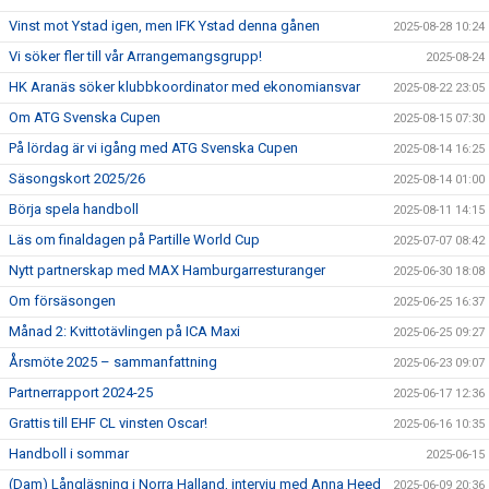
Vinst mot Ystad igen, men IFK Ystad denna gånen
2025-08-28 10:24
Vi söker fler till vår Arrangemangsgrupp!
2025-08-24
HK Aranäs söker klubbkoordinator med ekonomiansvar
2025-08-22 23:05
Om ATG Svenska Cupen
2025-08-15 07:30
På lördag är vi igång med ATG Svenska Cupen
2025-08-14 16:25
Säsongskort 2025/26
2025-08-14 01:00
Börja spela handboll
2025-08-11 14:15
Läs om finaldagen på Partille World Cup
2025-07-07 08:42
Nytt partnerskap med MAX Hamburgarresturanger
2025-06-30 18:08
Om försäsongen
2025-06-25 16:37
Månad 2: Kvittotävlingen på ICA Maxi
2025-06-25 09:27
Årsmöte 2025 – sammanfattning
2025-06-23 09:07
Partnerrapport 2024-25
2025-06-17 12:36
Grattis till EHF CL vinsten Oscar!
2025-06-16 10:35
Handboll i sommar
2025-06-15
(Dam) Långläsning i Norra Halland, intervju med Anna Heed
2025-06-09 20:36