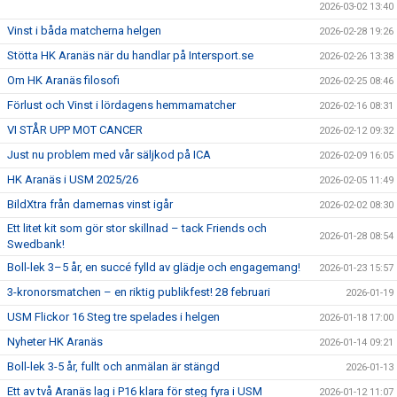
2026-03-02 13:40
Vinst i båda matcherna helgen
2026-02-28 19:26
Stötta HK Aranäs när du handlar på Intersport.se
2026-02-26 13:38
Om HK Aranäs filosofi
2026-02-25 08:46
Förlust och Vinst i lördagens hemmamatcher
2026-02-16 08:31
VI STÅR UPP MOT CANCER
2026-02-12 09:32
Just nu problem med vår säljkod på ICA
2026-02-09 16:05
HK Aranäs i USM 2025/26
2026-02-05 11:49
BildXtra från damernas vinst igår
2026-02-02 08:30
Ett litet kit som gör stor skillnad – tack Friends och
2026-01-28 08:54
Swedbank!
Boll-lek 3–5 år, en succé fylld av glädje och engagemang!
2026-01-23 15:57
3-kronorsmatchen – en riktig publikfest! 28 februari
2026-01-19
USM Flickor 16 Steg tre spelades i helgen
2026-01-18 17:00
Nyheter HK Aranäs
2026-01-14 09:21
Boll-lek 3-5 år, fullt och anmälan är stängd
2026-01-13
Ett av två Aranäs lag i P16 klara för steg fyra i USM
2026-01-12 11:07