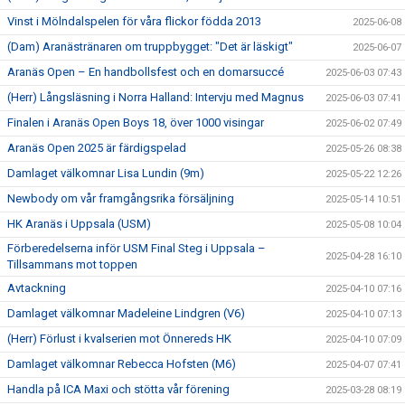
Vinst i Mölndalspelen för våra flickor födda 2013
2025-06-08
(Dam) Aranästränaren om truppbygget: "Det är läskigt"
2025-06-07
Aranäs Open – En handbollsfest och en domarsuccé
2025-06-03 07:43
(Herr) Långsläsning i Norra Halland: Intervju med Magnus
2025-06-03 07:41
Finalen i Aranäs Open Boys 18, över 1000 visingar
2025-06-02 07:49
Aranäs Open 2025 är färdigspelad
2025-05-26 08:38
Damlaget välkomnar Lisa Lundin (9m)
2025-05-22 12:26
Newbody om vår framgångsrika försäljning
2025-05-14 10:51
HK Aranäs i Uppsala (USM)
2025-05-08 10:04
Förberedelserna inför USM Final Steg i Uppsala –
2025-04-28 16:10
Tillsammans mot toppen
Avtackning
2025-04-10 07:16
Damlaget välkomnar Madeleine Lindgren (V6)
2025-04-10 07:13
(Herr) Förlust i kvalserien mot Önnereds HK
2025-04-10 07:09
Damlaget välkomnar Rebecca Hofsten (M6)
2025-04-07 07:41
Handla på ICA Maxi och stötta vår förening
2025-03-28 08:19