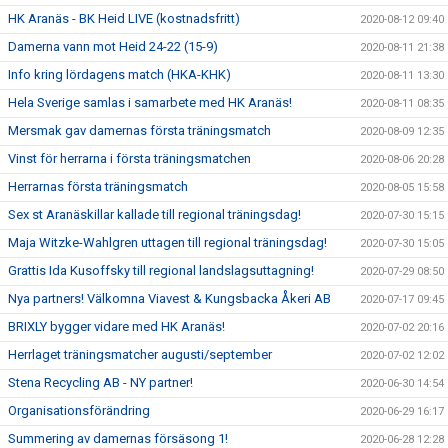
HK Aranäs - BK Heid LIVE (kostnadsfritt)
2020-08-12 09:40
Damerna vann mot Heid 24-22 (15-9)
2020-08-11 21:38
Info kring lördagens match (HKA-KHK)
2020-08-11 13:30
Hela Sverige samlas i samarbete med HK Aranäs!
2020-08-11 08:35
Mersmak gav damernas första träningsmatch
2020-08-09 12:35
Vinst för herrarna i första träningsmatchen
2020-08-06 20:28
Herrarnas första träningsmatch
2020-08-05 15:58
Sex st Aranäskillar kallade till regional träningsdag!
2020-07-30 15:15
Maja Witzke-Wahlgren uttagen till regional träningsdag!
2020-07-30 15:05
Grattis Ida Kusoffsky till regional landslagsuttagning!
2020-07-29 08:50
Nya partners! Välkomna Viavest & Kungsbacka Åkeri AB
2020-07-17 09:45
BRIXLY bygger vidare med HK Aranäs!
2020-07-02 20:16
Herrlaget träningsmatcher augusti/september
2020-07-02 12:02
Stena Recycling AB - NY partner!
2020-06-30 14:54
Organisationsförändring
2020-06-29 16:17
Summering av damernas försäsong 1!
2020-06-28 12:28