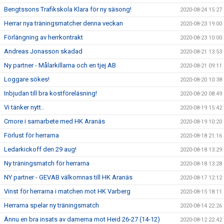
Bengtssons Trafikskola Klara för ny säsong!
2020-08-24 15:27
Herrar nya träningsmatcher denna veckan
2020-08-23 19:00
Förlängning av herrkontrakt
2020-08-23 10:00
Andreas Jonasson skadad
2020-08-21 13:53
Ny partner - Målarkillarna och en tjej AB
2020-08-21 09:11
Loggare sökes!
2020-08-20 10:38
Inbjudan till bra kostföreläsning!
2020-08-20 08:49
Vi tänker nytt..
2020-08-19 15:42
Cmore i samarbete med HK Aranäs
2020-08-19 10:20
Förlust för herrarna
2020-08-18 21:16
Ledarkickoff den 29 aug!
2020-08-18 13:29
Ny träningsmatch för herrarna
2020-08-18 13:28
NY partner - GEVAB välkomnas till HK Aranäs
2020-08-17 12:12
Vinst för herrarna i matchen mot HK Varberg
2020-08-15 18:11
Herrarna spelar ny träningsmatch
2020-08-14 22:26
Ännu en bra insats av damerna mot Heid 26-27 (14-12)
2020-08-12 22:42