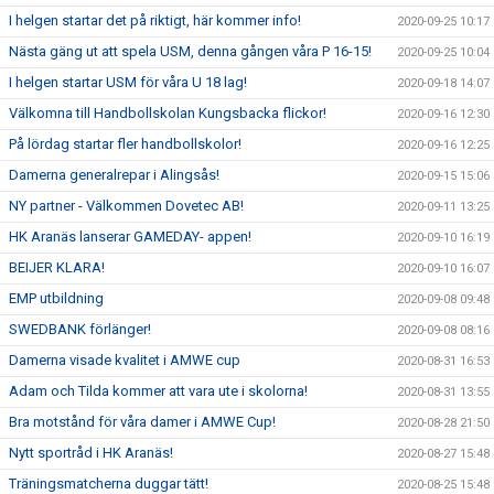
I helgen startar det på riktigt, här kommer info!
2020-09-25 10:17
Nästa gäng ut att spela USM, denna gången våra P 16-15!
2020-09-25 10:04
I helgen startar USM för våra U 18 lag!
2020-09-18 14:07
Välkomna till Handbollskolan Kungsbacka flickor!
2020-09-16 12:30
På lördag startar fler handbollskolor!
2020-09-16 12:25
Damerna generalrepar i Alingsås!
2020-09-15 15:06
NY partner - Välkommen Dovetec AB!
2020-09-11 13:25
HK Aranäs lanserar GAMEDAY- appen!
2020-09-10 16:19
BEIJER KLARA!
2020-09-10 16:07
EMP utbildning
2020-09-08 09:48
SWEDBANK förlänger!
2020-09-08 08:16
Damerna visade kvalitet i AMWE cup
2020-08-31 16:53
Adam och Tilda kommer att vara ute i skolorna!
2020-08-31 13:55
Bra motstånd för våra damer i AMWE Cup!
2020-08-28 21:50
Nytt sportråd i HK Aranäs!
2020-08-27 15:48
Träningsmatcherna duggar tätt!
2020-08-25 15:48