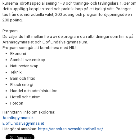
kurserna idrottsspecialisering 1–3 och tränings- och tävlingslära 1. Genom
detta upplägg kopplas teori och praktik ihop på ett tydligt sätt. Poängen
tas från det individuella valet, 200 poäng och programfördjupningsdelen
200 poäng.
Program
Du väljer du fritt mellan flera av de program och utbildningar som finns på
Aranäsgymnasiet och Elof Lindälvs gymnasium.
Program som går att kombinera med NIU
Ekonomi
Samhällsvetenskap
Naturvetenskap
Teknik
Barn och fritid
El och energi
Handel och administration
Hotell och turism
Fordon
Här hittar ni info om skolorna:
Aranäsgymnasiet
Elof Lindälvsgymnasiet
Här gör ni ansökan:
https://ansokan.svenskhandboll.se/