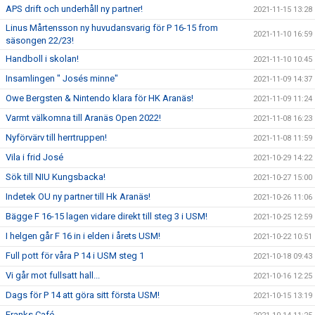
APS drift och underhåll ny partner!
2021-11-15 13:28
Linus Mårtensson ny huvudansvarig för P 16-15 from
2021-11-10 16:59
säsongen 22/23!
Handboll i skolan!
2021-11-10 10:45
Insamlingen " Josés minne"
2021-11-09 14:37
Owe Bergsten & Nintendo klara för HK Aranäs!
2021-11-09 11:24
Varmt välkomna till Aranäs Open 2022!
2021-11-08 16:23
Nyförvärv till herrtruppen!
2021-11-08 11:59
Vila i frid José
2021-10-29 14:22
Sök till NIU Kungsbacka!
2021-10-27 15:00
Indetek OU ny partner till Hk Aranäs!
2021-10-26 11:06
Bägge F 16-15 lagen vidare direkt till steg 3 i USM!
2021-10-25 12:59
I helgen går F 16 in i elden i årets USM!
2021-10-22 10:51
Full pott för våra P 14 i USM steg 1
2021-10-18 09:43
Vi går mot fullsatt hall...
2021-10-16 12:25
Dags för P 14 att göra sitt första USM!
2021-10-15 13:19
Franks Café