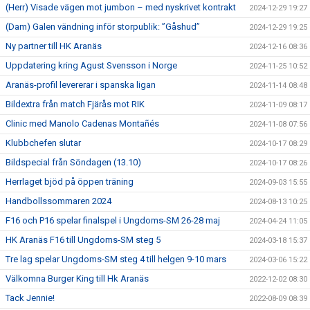
(Herr) Visade vägen mot jumbon – med nyskrivet kontrakt
2024-12-29 19:27
(Dam) Galen vändning inför storpublik: ”Gåshud”
2024-12-29 19:25
Ny partner till HK Aranäs
2024-12-16 08:36
Uppdatering kring Agust Svensson i Norge
2024-11-25 10:52
Aranäs-profil levererar i spanska ligan
2024-11-14 08:48
Bildextra från match Fjärås mot RIK
2024-11-09 08:17
Clinic med Manolo Cadenas Montañés
2024-11-08 07:56
Klubbchefen slutar
2024-10-17 08:29
Bildspecial från Söndagen (13.10)
2024-10-17 08:26
Herrlaget bjöd på öppen träning
2024-09-03 15:55
Handbollssommaren 2024
2024-08-13 10:25
F16 och P16 spelar finalspel i Ungdoms-SM 26-28 maj
2024-04-24 11:05
HK Aranäs F16 till Ungdoms-SM steg 5
2024-03-18 15:37
Tre lag spelar Ungdoms-SM steg 4 till helgen 9-10 mars
2024-03-06 15:22
Välkomna Burger King till Hk Aranäs
2022-12-02 08:30
Tack Jennie!
2022-08-09 08:39