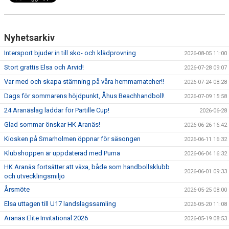
Nyhetsarkiv
Intersport bjuder in till sko- och klädprovning
2026-08-05 11:00
Stort grattis Elsa och Arvid!
2026-07-28 09:07
Var med och skapa stämning på våra hemmamatcher!!
2026-07-24 08:28
Dags för sommarens höjdpunkt, Åhus Beachhandboll!
2026-07-09 15:58
24 Aranäslag laddar för Partille Cup!
2026-06-28
Glad sommar önskar HK Aranäs!
2026-06-26 16:42
Kiosken på Smarholmen öppnar för säsongen
2026-06-11 16:32
Klubshoppen är uppdaterad med Puma
2026-06-04 16:32
HK Aranäs fortsätter att växa, både som handbollsklubb
2026-06-01 09:33
och utvecklingsmiljö
Årsmöte
2026-05-25 08:00
Elsa uttagen till U17 landslagssamling
2026-05-20 11:08
Aranäs Elite Invitational 2026
2026-05-19 08:53