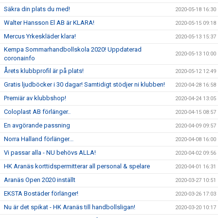
Säkra din plats du med!
2020-05-18 16:30
Walter Hansson El AB är KLARA!
2020-05-15 09:18
Mercus Yrkeskläder klara!
2020-05-13 15:37
Kempa Sommarhandbollskola 2020! Uppdaterad
2020-05-13 10:00
coronainfo
Årets klubbprofil är på plats!
2020-05-12 12:49
Gratis ljudböcker i 30 dagar! Samtidigt stödjer ni klubben!
2020-04-28 16:58
Premiär av klubbshop!
2020-04-24 13:05
Coloplast AB förlänger..
2020-04-15 08:57
En avgörande passning
2020-04-09 09:57
Norra Halland förlänger...
2020-04-08 16:00
Vi passar alla - NU behövs ALLA!
2020-04-02 09:56
HK Aranäs korttidspermitterar all personal & spelare
2020-04-01 16:31
Aranäs Open 2020 inställt
2020-03-27 10:51
EKSTA Bostäder förlänger!
2020-03-26 17:03
Nu är det spikat - HK Aranäs till handbollsligan!
2020-03-20 10:17