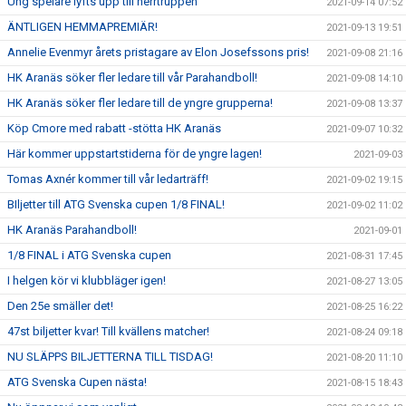
Ung spelare lyfts upp till herrtruppen
2021-09-14 07:52
ÄNTLIGEN HEMMAPREMIÄR!
2021-09-13 19:51
Annelie Evenmyr årets pristagare av Elon Josefssons pris!
2021-09-08 21:16
HK Aranäs söker fler ledare till vår Parahandboll!
2021-09-08 14:10
HK Aranäs söker fler ledare till de yngre grupperna!
2021-09-08 13:37
Köp Cmore med rabatt -stötta HK Aranäs
2021-09-07 10:32
Här kommer uppstartstiderna för de yngre lagen!
2021-09-03
Tomas Axnér kommer till vår ledarträff!
2021-09-02 19:15
BIljetter till ATG Svenska cupen 1/8 FINAL!
2021-09-02 11:02
HK Aranäs Parahandboll!
2021-09-01
1/8 FINAL i ATG Svenska cupen
2021-08-31 17:45
I helgen kör vi klubbläger igen!
2021-08-27 13:05
Den 25e smäller det!
2021-08-25 16:22
47st biljetter kvar! Till kvällens matcher!
2021-08-24 09:18
NU SLÄPPS BILJETTERNA TILL TISDAG!
2021-08-20 11:10
ATG Svenska Cupen nästa!
2021-08-15 18:43