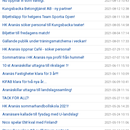
Nu öppnar vi som vanligt.
2021-08-13 10:43
Kungsbacka Betongtjänst AB - ny partner!
2021-08-12 12:38
Biljettsläpp för helgens Team Sportia Open!
2021-08-11 13:38
HK Aranäs söker personal till Kungsbacka teater!
2021-08-05 14:58
Biljetter till fredagens match!
2021-08-04 17:14
Gällande publik under träningsmatcherna i veckan!
2021-08-01 17:33
HK Aranäs öppnar Café - söker personal!
2021-07-29 11:10
Sommarträna i HK Aranäs nya profil från hummel!
2021-07-07 15:18
10 st Aranäskillar uttagna till riksläger 1!
2021-06-11 15:10
Aranäs Fastigheter klara för 3 år!!!
2021-06-11 10:09
KIFAB klara för två nya år....
2021-06-09 10:41
Aranäskillar uttagna till landslagssamling!
2021-05-28 11:16
TACK FÖR ALLT!
2021-05-27 11:50
HK Aranäs sommarhandbollskola 2021!
2021-05-26 14:20
Aranäsare kallade till fysdag med U-landslag!
2021-05-24 10:15
Nico spelar EM kval med Finland!
2021-05-19 11:06