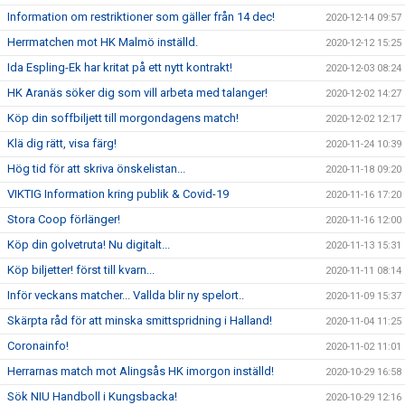
Information om restriktioner som gäller från 14 dec!
2020-12-14 09:57
Herrmatchen mot HK Malmö inställd.
2020-12-12 15:25
Ida Espling-Ek har kritat på ett nytt kontrakt!
2020-12-03 08:24
HK Aranäs söker dig som vill arbeta med talanger!
2020-12-02 14:27
Köp din soffbiljett till morgondagens match!
2020-12-02 12:17
Klä dig rätt, visa färg!
2020-11-24 10:39
Hög tid för att skriva önskelistan...
2020-11-18 09:20
VIKTIG Information kring publik & Covid-19
2020-11-16 17:20
Stora Coop förlänger!
2020-11-16 12:00
Köp din golvetruta! Nu digitalt...
2020-11-13 15:31
Köp biljetter! först till kvarn...
2020-11-11 08:14
Inför veckans matcher... Vallda blir ny spelort..
2020-11-09 15:37
Skärpta råd för att minska smittspridning i Halland!
2020-11-04 11:25
Coronainfo!
2020-11-02 11:01
Herrarnas match mot Alingsås HK imorgon inställd!
2020-10-29 16:58
Sök NIU Handboll i Kungsbacka!
2020-10-29 12:16