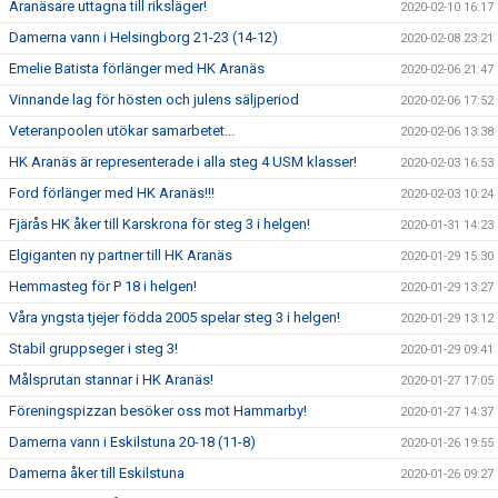
Aranäsare uttagna till riksläger!
2020-02-10 16:17
Damerna vann i Helsingborg 21-23 (14-12)
2020-02-08 23:21
Emelie Batista förlänger med HK Aranäs
2020-02-06 21:47
Vinnande lag för hösten och julens säljperiod
2020-02-06 17:52
Veteranpoolen utökar samarbetet...
2020-02-06 13:38
HK Aranäs är representerade i alla steg 4 USM klasser!
2020-02-03 16:53
Ford förlänger med HK Aranäs!!!
2020-02-03 10:24
Fjärås HK åker till Karskrona för steg 3 i helgen!
2020-01-31 14:23
Elgiganten ny partner till HK Aranäs
2020-01-29 15:30
Hemmasteg för P 18 i helgen!
2020-01-29 13:27
Våra yngsta tjejer födda 2005 spelar steg 3 i helgen!
2020-01-29 13:12
Stabil gruppseger i steg 3!
2020-01-29 09:41
Målsprutan stannar i HK Aranäs!
2020-01-27 17:05
Föreningspizzan besöker oss mot Hammarby!
2020-01-27 14:37
Damerna vann i Eskilstuna 20-18 (11-8)
2020-01-26 19:55
Damerna åker till Eskilstuna
2020-01-26 09:27