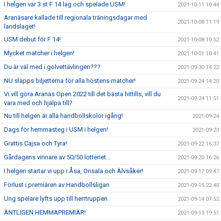
I helgen var 3 st F 14 lag och spelade USM!
2021-10-11 10:44
Aranäsare kallade till regionala träningsdagar med
2021-10-08 11:19
landslaget!
USM debut för F 14!
2021-10-08 10:52
Mycket matcher i helgen!
2021-10-01 10:41
Du är väl med i golvettävlingen???
2021-09-30 14:22
NU släpps biljetterna för alla höstens matcher!
2021-09-24 14:20
Vi vill göra Aranäs Open 2022 till det bästa hittills, vill du
2021-09-24 11:51
vara med och hjälpa till?
Nu till helgen är alla handbollskolor igång!
2021-09-24
Dags för hemmasteg i USM i helgen!
2021-09-23
Grattis Cajsa och Tyra!
2021-09-22 16:37
Gårdagens vinnare av 50/50 lotteriet...
2021-09-20 16:26
I helgen startar vi upp i Åsa, Onsala och Älvsåker!
2021-09-17 09:47
Förlust i premiären av Handbollsligan
2021-09-15 22:40
Ung spelare lyfts upp till herrtruppen
2021-09-14 07:52
ÄNTLIGEN HEMMAPREMIÄR!
2021-09-13 19:51