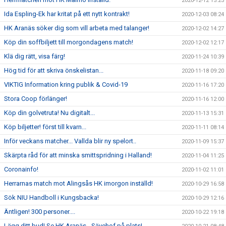
2020-12-12 15:25
Ida Espling-Ek har kritat på ett nytt kontrakt!
2020-12-03 08:24
HK Aranäs söker dig som vill arbeta med talanger!
2020-12-02 14:27
Köp din soffbiljett till morgondagens match!
2020-12-02 12:17
Klä dig rätt, visa färg!
2020-11-24 10:39
Hög tid för att skriva önskelistan...
2020-11-18 09:20
VIKTIG Information kring publik & Covid-19
2020-11-16 17:20
Stora Coop förlänger!
2020-11-16 12:00
Köp din golvetruta! Nu digitalt...
2020-11-13 15:31
Köp biljetter! först till kvarn...
2020-11-11 08:14
Inför veckans matcher... Vallda blir ny spelort..
2020-11-09 15:37
Skärpta råd för att minska smittspridning i Halland!
2020-11-04 11:25
Coronainfo!
2020-11-02 11:01
Herrarnas match mot Alingsås HK imorgon inställd!
2020-10-29 16:58
Sök NIU Handboll i Kungsbacka!
2020-10-29 12:16
Äntligen! 300 personer....
2020-10-22 19:18
Lägg ditt bud! Se HK Aranäs - Sävehof på plats!