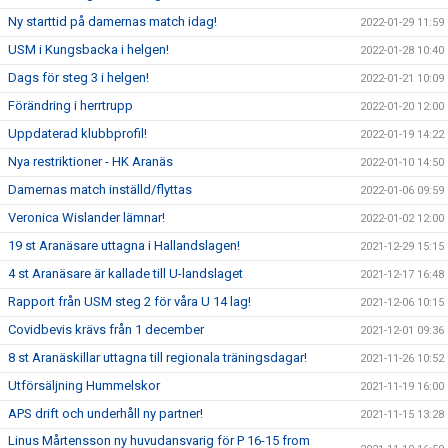
Ny starttid på damernas match idag!
2022-01-29 11:59
USM i Kungsbacka i helgen!
2022-01-28 10:40
Dags för steg 3 i helgen!
2022-01-21 10:09
Förändring i herrtrupp
2022-01-20 12:00
Uppdaterad klubbprofil!
2022-01-19 14:22
Nya restriktioner - HK Aranäs
2022-01-10 14:50
Damernas match inställd/flyttas
2022-01-06 09:59
Veronica Wislander lämnar!
2022-01-02 12:00
19 st Aranäsare uttagna i Hallandslagen!
2021-12-29 15:15
4 st Aranäsare är kallade till U-landslaget
2021-12-17 16:48
Rapport från USM steg 2 för våra U 14 lag!
2021-12-06 10:15
Covidbevis krävs från 1 december
2021-12-01 09:36
8 st Aranäskillar uttagna till regionala träningsdagar!
2021-11-26 10:52
Utförsäljning Hummelskor
2021-11-19 16:00
APS drift och underhåll ny partner!
2021-11-15 13:28
Linus Mårtensson ny huvudansvarig för P 16-15 from