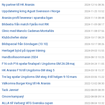
Ny partner till HK Aranäs
2024-12-16 08:36
Uppdatering kring Agust Svensson i Norge
2024-11-25 10:52
Aranäs-profil levererar i spanska ligan
2024-11-14 08:48
Bildextra från match Fjärås mot RIK
2024-11-09 08:17
Clinic med Manolo Cadenas Montañés
2024-11-08 07:56
Klubbchefen slutar
2024-10-17 08:29
Bildspecial från Söndagen (13.10)
2024-10-17 08:26
Herrlaget bjöd på öppen träning
2024-09-03 15:55
Handbollssommaren 2024
2024-08-13 10:25
F16 och P16 spelar finalspel i Ungdoms-SM 26-28 maj
2024-04-24 11:05
HK Aranäs F16 till Ungdoms-SM steg 5
2024-03-18 15:37
Tre lag spelar Ungdoms-SM steg 4 till helgen 9-10 mars
2024-03-06 15:22
Välkomna Burger King till Hk Aranäs
2022-12-02 08:30
Tack Jennie!
2022-08-09 08:39
Cmore kampanj!
2022-08-08 09:14
ALLA till Varberg! ATG Svenska cupen
2022-08-04 10:32