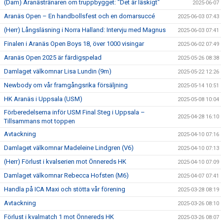
(Dam) Aranästränaren om truppbygget: "Det är läskigt"
2025-06-07
Aranäs Open – En handbollsfest och en domarsuccé
2025-06-03 07:43
(Herr) Långsläsning i Norra Halland: Intervju med Magnus
2025-06-03 07:41
Finalen i Aranäs Open Boys 18, över 1000 visingar
2025-06-02 07:49
Aranäs Open 2025 är färdigspelad
2025-05-26 08:38
Damlaget välkomnar Lisa Lundin (9m)
2025-05-22 12:26
Newbody om vår framgångsrika försäljning
2025-05-14 10:51
HK Aranäs i Uppsala (USM)
2025-05-08 10:04
Förberedelserna inför USM Final Steg i Uppsala –
2025-04-28 16:10
Tillsammans mot toppen
Avtackning
2025-04-10 07:16
Damlaget välkomnar Madeleine Lindgren (V6)
2025-04-10 07:13
(Herr) Förlust i kvalserien mot Önnereds HK
2025-04-10 07:09
Damlaget välkomnar Rebecca Hofsten (M6)
2025-04-07 07:41
Handla på ICA Maxi och stötta vår förening
2025-03-28 08:19
Avtackning
2025-03-26 08:10
Förlust i kvalmatch 1 mot Önnereds HK
2025-03-26 08:07