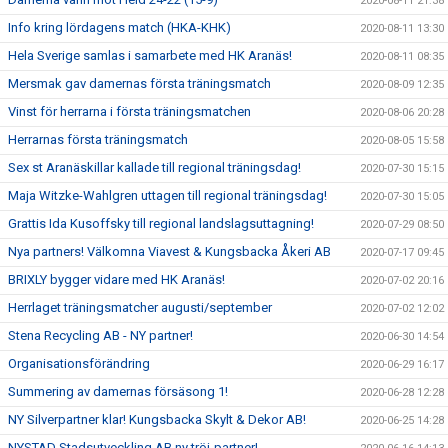
2020-08-11 21:38
Info kring lördagens match (HKA-KHK)
2020-08-11 13:30
Hela Sverige samlas i samarbete med HK Aranäs!
2020-08-11 08:35
Mersmak gav damernas första träningsmatch
2020-08-09 12:35
Vinst för herrarna i första träningsmatchen
2020-08-06 20:28
Herrarnas första träningsmatch
2020-08-05 15:58
Sex st Aranäskillar kallade till regional träningsdag!
2020-07-30 15:15
Maja Witzke-Wahlgren uttagen till regional träningsdag!
2020-07-30 15:05
Grattis Ida Kusoffsky till regional landslagsuttagning!
2020-07-29 08:50
Nya partners! Välkomna Viavest & Kungsbacka Åkeri AB
2020-07-17 09:45
BRIXLY bygger vidare med HK Aranäs!
2020-07-02 20:16
Herrlaget träningsmatcher augusti/september
2020-07-02 12:02
Stena Recycling AB - NY partner!
2020-06-30 14:54
Organisationsförändring
2020-06-29 16:17
Summering av damernas försäsong 1!
2020-06-28 12:28
NY Silverpartner klar! Kungsbacka Skylt & Dekor AB!
2020-06-25 14:28
NYSTAD Stadsutveckling AB ny tröj-partner!