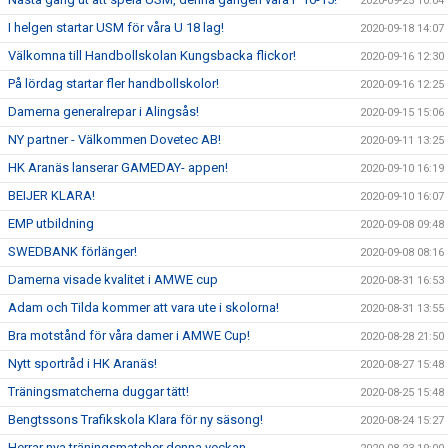
2020-09-25 10:04
I helgen startar USM för våra U 18 lag!
2020-09-18 14:07
Välkomna till Handbollskolan Kungsbacka flickor!
2020-09-16 12:30
På lördag startar fler handbollskolor!
2020-09-16 12:25
Damerna generalrepar i Alingsås!
2020-09-15 15:06
NY partner - Välkommen Dovetec AB!
2020-09-11 13:25
HK Aranäs lanserar GAMEDAY- appen!
2020-09-10 16:19
BEIJER KLARA!
2020-09-10 16:07
EMP utbildning
2020-09-08 09:48
SWEDBANK förlänger!
2020-09-08 08:16
Damerna visade kvalitet i AMWE cup
2020-08-31 16:53
Adam och Tilda kommer att vara ute i skolorna!
2020-08-31 13:55
Bra motstånd för våra damer i AMWE Cup!
2020-08-28 21:50
Nytt sportråd i HK Aranäs!
2020-08-27 15:48
Träningsmatcherna duggar tätt!
2020-08-25 15:48
Bengtssons Trafikskola Klara för ny säsong!
2020-08-24 15:27
Herrar nya träningsmatcher denna veckan