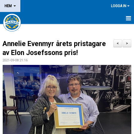
HEM
LOGGA IN
NYHETER
Annelie Evenmyr årets pristagare
OM KLUBBEN
<
>
av Elon Josefssons pris!
MEDLEM
2021-09-08 21:16
LEDARE
DOMARE/FUNKTIONÄR
KALENDER
MATCHER
LOTTERIER