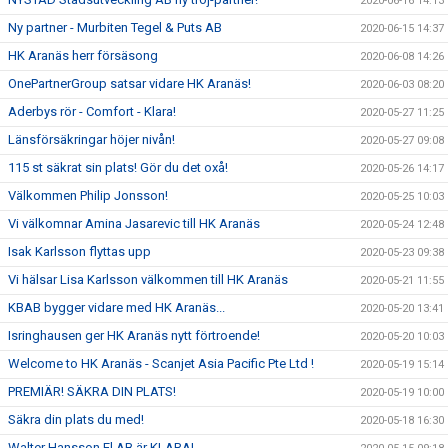
2020-06-16 14:13
Ny partner - Murbiten Tegel & Puts AB
2020-06-15 14:37
HK Aranäs herr försäsong
2020-06-08 14:26
OnePartnerGroup satsar vidare HK Aranäs!
2020-06-03 08:20
Aderbys rör - Comfort - Klara!
2020-05-27 11:25
Länsförsäkringar höjer nivån!
2020-05-27 09:08
115 st säkrat sin plats! Gör du det oxå!
2020-05-26 14:17
Välkommen Philip Jonsson!
2020-05-25 10:03
Vi välkomnar Amina Jasarevic till HK Aranäs
2020-05-24 12:48
Isak Karlsson flyttas upp
2020-05-23 09:38
Vi hälsar Lisa Karlsson välkommen till HK Aranäs
2020-05-21 11:55
KBAB bygger vidare med HK Aranäs...
2020-05-20 13:41
Isringhausen ger HK Aranäs nytt förtroende!
2020-05-20 10:03
Welcome to HK Aranäs - Scanjet Asia Pacific Pte Ltd !
2020-05-19 15:14
PREMIÄR! SÄKRA DIN PLATS!
2020-05-19 10:00
Säkra din plats du med!
2020-05-18 16:30
Walter Hansson El AB är KLARA!