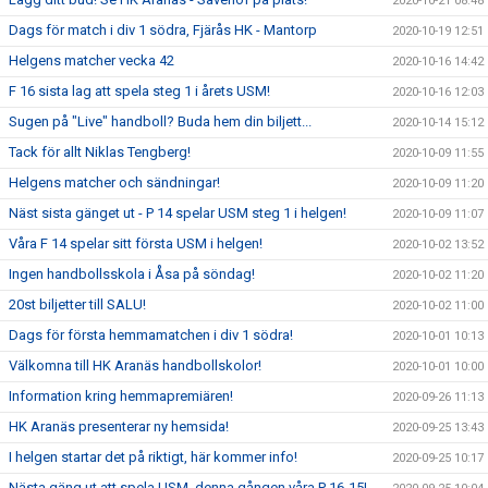
2020-10-21 08:48
Dags för match i div 1 södra, Fjärås HK - Mantorp
2020-10-19 12:51
Helgens matcher vecka 42
2020-10-16 14:42
F 16 sista lag att spela steg 1 i årets USM!
2020-10-16 12:03
Sugen på "Live" handboll? Buda hem din biljett...
2020-10-14 15:12
Tack för allt Niklas Tengberg!
2020-10-09 11:55
Helgens matcher och sändningar!
2020-10-09 11:20
Näst sista gänget ut - P 14 spelar USM steg 1 i helgen!
2020-10-09 11:07
Våra F 14 spelar sitt första USM i helgen!
2020-10-02 13:52
Ingen handbollsskola i Åsa på söndag!
2020-10-02 11:20
20st biljetter till SALU!
2020-10-02 11:00
Dags för första hemmamatchen i div 1 södra!
2020-10-01 10:13
Välkomna till HK Aranäs handbollskolor!
2020-10-01 10:00
Information kring hemmapremiären!
2020-09-26 11:13
HK Aranäs presenterar ny hemsida!
2020-09-25 13:43
I helgen startar det på riktigt, här kommer info!
2020-09-25 10:17
Nästa gäng ut att spela USM, denna gången våra P 16-15!