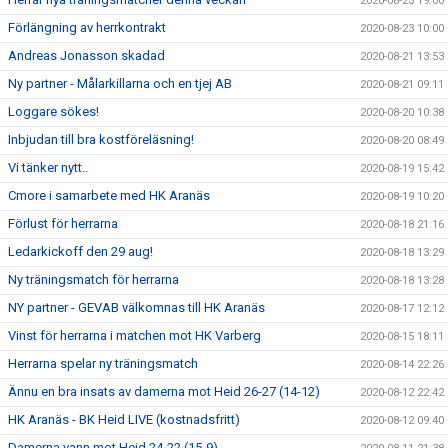
2020-08-23 19:00
Förlängning av herrkontrakt
2020-08-23 10:00
Andreas Jonasson skadad
2020-08-21 13:53
Ny partner - Målarkillarna och en tjej AB
2020-08-21 09:11
Loggare sökes!
2020-08-20 10:38
Inbjudan till bra kostföreläsning!
2020-08-20 08:49
Vi tänker nytt..
2020-08-19 15:42
Cmore i samarbete med HK Aranäs
2020-08-19 10:20
Förlust för herrarna
2020-08-18 21:16
Ledarkickoff den 29 aug!
2020-08-18 13:29
Ny träningsmatch för herrarna
2020-08-18 13:28
NY partner - GEVAB välkomnas till HK Aranäs
2020-08-17 12:12
Vinst för herrarna i matchen mot HK Varberg
2020-08-15 18:11
Herrarna spelar ny träningsmatch
2020-08-14 22:26
Ännu en bra insats av damerna mot Heid 26-27 (14-12)
2020-08-12 22:42
HK Aranäs - BK Heid LIVE (kostnadsfritt)
2020-08-12 09:40
Damerna vann mot Heid 24-22 (15-9)