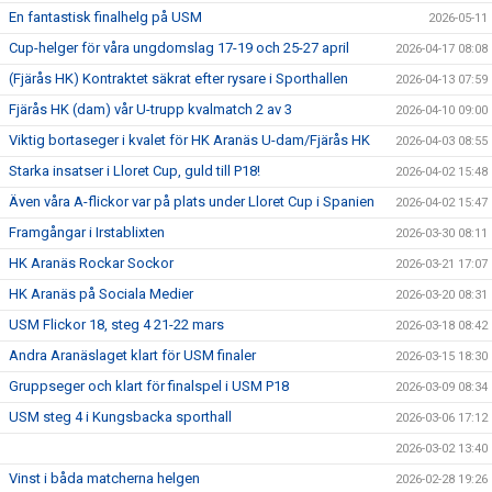
En fantastisk finalhelg på USM
2026-05-11
Cup-helger för våra ungdomslag 17-19 och 25-27 april
2026-04-17 08:08
(Fjärås HK) Kontraktet säkrat efter rysare i Sporthallen
2026-04-13 07:59
Fjärås HK (dam) vår U-trupp kvalmatch 2 av 3
2026-04-10 09:00
Viktig bortaseger i kvalet för HK Aranäs U-dam/Fjärås HK
2026-04-03 08:55
Starka insatser i Lloret Cup, guld till P18!
2026-04-02 15:48
Även våra A-flickor var på plats under Lloret Cup i Spanien
2026-04-02 15:47
Framgångar i Irstablixten
2026-03-30 08:11
HK Aranäs Rockar Sockor
2026-03-21 17:07
HK Aranäs på Sociala Medier
2026-03-20 08:31
USM Flickor 18, steg 4 21-22 mars
2026-03-18 08:42
Andra Aranäslaget klart för USM finaler
2026-03-15 18:30
Gruppseger och klart för finalspel i USM P18
2026-03-09 08:34
USM steg 4 i Kungsbacka sporthall
2026-03-06 17:12
2026-03-02 13:40
Vinst i båda matcherna helgen
2026-02-28 19:26