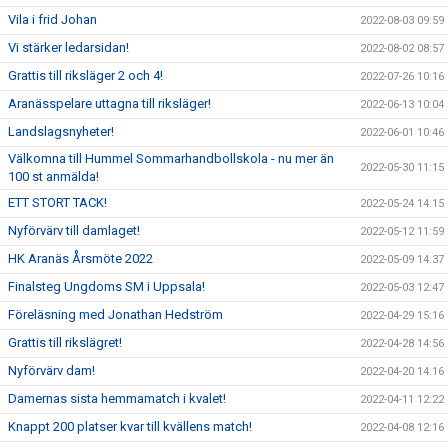
Vila i frid Johan
2022-08-03 09:59
Vi stärker ledarsidan!
2022-08-02 08:57
Grattis till riksläger 2 och 4!
2022-07-26 10:16
Aranässpelare uttagna till riksläger!
2022-06-13 10:04
Landslagsnyheter!
2022-06-01 10:46
Välkomna till Hummel Sommarhandbollskola - nu mer än
2022-05-30 11:15
100 st anmälda!
ETT STORT TACK!
2022-05-24 14:15
Nyförvärv till damlaget!
2022-05-12 11:59
HK Aranäs Årsmöte 2022
2022-05-09 14:37
Finalsteg Ungdoms SM i Uppsala!
2022-05-03 12:47
Föreläsning med Jonathan Hedström
2022-04-29 15:16
Grattis till rikslägret!
2022-04-28 14:56
Nyförvärv dam!
2022-04-20 14:16
Damernas sista hemmamatch i kvalet!
2022-04-11 12:22
Knappt 200 platser kvar till kvällens match!
2022-04-08 12:16