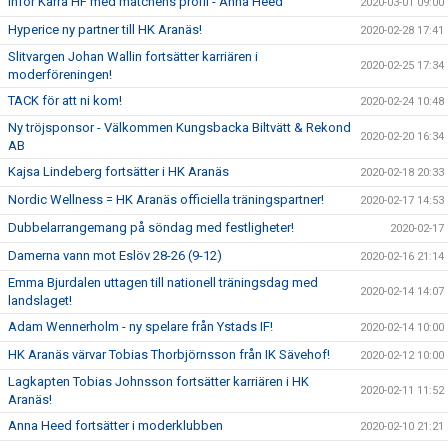
Inför Kärra HF med matchens profil - Anna Heed
2020-03-01 09:00
Hyperice ny partner till HK Aranäs!
2020-02-28 17:41
Slitvargen Johan Wallin fortsätter karriären i
2020-02-25 17:34
moderföreningen!
TACK för att ni kom!
2020-02-24 10:48
Ny tröjsponsor - Välkommen Kungsbacka Biltvätt & Rekond
2020-02-20 16:34
AB
Kajsa Lindeberg fortsätter i HK Aranäs
2020-02-18 20:33
Nordic Wellness = HK Aranäs officiella träningspartner!
2020-02-17 14:53
Dubbelarrangemang på söndag med festligheter!
2020-02-17
Damerna vann mot Eslöv 28-26 (9-12)
2020-02-16 21:14
Emma Bjurdalen uttagen till nationell träningsdag med
2020-02-14 14:07
landslaget!
Adam Wennerholm - ny spelare från Ystads IF!
2020-02-14 10:00
HK Aranäs värvar Tobias Thorbjörnsson från IK Sävehof!
2020-02-12 10:00
Lagkapten Tobias Johnsson fortsätter karriären i HK
2020-02-11 11:52
Aranäs!
Anna Heed fortsätter i moderklubben
2020-02-10 21:21