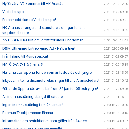
Nyförvärv...Välkommen till HK Aranäs....
2021-02-12 12:00
Vi ställer upp!
2021-02-09 09:58
Pressmeddelande VI ställer upp!
2021-02-09 09:21
HK Aranäs arrangerar distansföreläsningar för alla
2021-02-08 10:55
ungdomsledare!
ÄNTLIGEN!!! Beslut om idrott för äldre ungdomar
2021-02-05 14:47
D&M Uthyrning Entreprenad AB - NY partner!
2021-02-05 09:14
Från Island till Kungsbacka!
2021-01-29 09:37
NYFÖRVÄRV H6 (Herrar)!
2021-01-25 15:19
Hallarna åter öppna för de som är födda 05 och yngre!
2021-01-25 13:09
Inbjudan interna distansföreläsningar till alla Aranäsledare!
2021-01-25 10:42
Gällande öppnande av hallar from 25 jan för 05 och yngre!
2021-01-22 09:26
All inomhusträning stängd tillsvidare!
2021-01-11 16:01
Ingen inomhusträning tom 24 januari!
2020-12-22 10:30
Rasmus Thorbjörnsson lämnar...
2020-12-18 10:15
Information om restriktioner som gäller från 14 dec!
2020-12-14 09:57
Herrmatchen mot HK Malmö inställd.