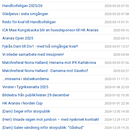
Handbollsligan 2025/26
2025-03-20 07:55
Glädjerus i sista omgången
2025-03-20 07:08
Redo för kval till Handbollsligan
2025-03-19 07:31
ICA Maxi Kungsbacka blir en huvudsponsor till HK Aranäs
2025-03-16
Aranäs Open 2025
2025-03-15
Fjärås Dam till Div1 - med två omgångar kvar!!
2025-03-07 13:57
Vi inleder samarbete med Veszprem!
2025-03-04
Matchreferat Norra Halland, Herrarna mot IFK Karlskrona
2025-03-03 07:56
Matchreferat Norra Halland - Damerna mot Sävehof
2025-02-27
…missarna i slutsekunderna
2025-01-11 17:21
Vinster i Tygrikesnatta 2025
2025-01-06 22:03
Bildextra från publikfesten 29 december
2025-01-02 10:30
HK Aranäs i Norden Cup
2025-01-01 22:30
(Dam) Seger inför storpublik
2024-12-30 14:50
(Herr) Visade vägen mot jumbon – med nyskrivet kontrakt
2024-12-29 19:27
(Dam) Galen vändning inför storpublik: ”Gåshud”
2024-12-29 19:25