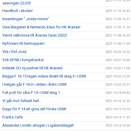
2021-11-10 16:59
säsongen 22/23!
Handboll i skolan!
2021-11-10 10:45
Insamlingen " Josés minne"
2021-11-09 14:37
Owe Bergsten & Nintendo klara för HK Aranäs!
2021-11-09 11:24
Varmt välkomna till Aranäs Open 2022!
2021-11-08 16:23
Nyförvärv till herrtruppen!
2021-11-08 11:59
Vila i frid José
2021-10-29 14:22
Sök till NIU Kungsbacka!
2021-10-27 15:00
Indetek OU ny partner till Hk Aranäs!
2021-10-26 11:06
Bägge F 16-15 lagen vidare direkt till steg 3 i USM!
2021-10-25 12:59
I helgen går F 16 in i elden i årets USM!
2021-10-22 10:51
Full pott för våra P 14 i USM steg 1
2021-10-18 09:43
Vi går mot fullsatt hall...
2021-10-16 12:25
Dags för P 14 att göra sitt första USM!
2021-10-15 13:19
Franks Café
2021-10-14 11:25
Alexander Lindén uttagen i Ligalandslaget!
2021-10-14 10:00