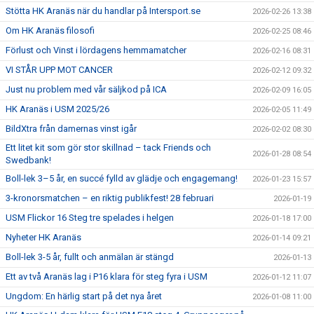
Stötta HK Aranäs när du handlar på Intersport.se
2026-02-26 13:38
Om HK Aranäs filosofi
2026-02-25 08:46
Förlust och Vinst i lördagens hemmamatcher
2026-02-16 08:31
VI STÅR UPP MOT CANCER
2026-02-12 09:32
Just nu problem med vår säljkod på ICA
2026-02-09 16:05
HK Aranäs i USM 2025/26
2026-02-05 11:49
BildXtra från damernas vinst igår
2026-02-02 08:30
Ett litet kit som gör stor skillnad – tack Friends och
2026-01-28 08:54
Swedbank!
Boll-lek 3–5 år, en succé fylld av glädje och engagemang!
2026-01-23 15:57
3-kronorsmatchen – en riktig publikfest! 28 februari
2026-01-19
USM Flickor 16 Steg tre spelades i helgen
2026-01-18 17:00
Nyheter HK Aranäs
2026-01-14 09:21
Boll-lek 3-5 år, fullt och anmälan är stängd
2026-01-13
Ett av två Aranäs lag i P16 klara för steg fyra i USM
2026-01-12 11:07
Ungdom: En härlig start på det nya året
2026-01-08 11:00