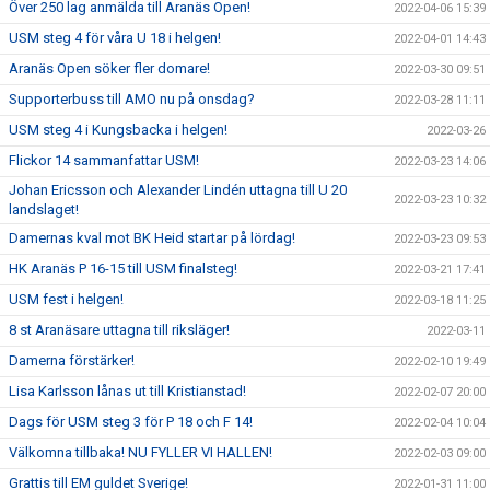
Över 250 lag anmälda till Aranäs Open!
2022-04-06 15:39
USM steg 4 för våra U 18 i helgen!
2022-04-01 14:43
Aranäs Open söker fler domare!
2022-03-30 09:51
Supporterbuss till AMO nu på onsdag?
2022-03-28 11:11
USM steg 4 i Kungsbacka i helgen!
2022-03-26
Flickor 14 sammanfattar USM!
2022-03-23 14:06
Johan Ericsson och Alexander Lindén uttagna till U 20
2022-03-23 10:32
landslaget!
Damernas kval mot BK Heid startar på lördag!
2022-03-23 09:53
HK Aranäs P 16-15 till USM finalsteg!
2022-03-21 17:41
USM fest i helgen!
2022-03-18 11:25
8 st Aranäsare uttagna till riksläger!
2022-03-11
Damerna förstärker!
2022-02-10 19:49
Lisa Karlsson lånas ut till Kristianstad!
2022-02-07 20:00
Dags för USM steg 3 för P 18 och F 14!
2022-02-04 10:04
Välkomna tillbaka! NU FYLLER VI HALLEN!
2022-02-03 09:00
Grattis till EM guldet Sverige!
2022-01-31 11:00