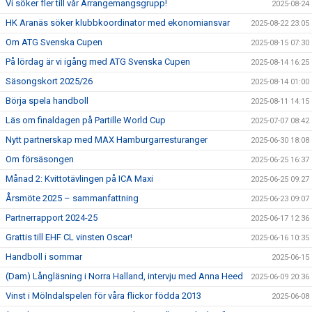
Vi söker fler till vår Arrangemangsgrupp!
2025-08-24
HK Aranäs söker klubbkoordinator med ekonomiansvar
2025-08-22 23:05
Om ATG Svenska Cupen
2025-08-15 07:30
På lördag är vi igång med ATG Svenska Cupen
2025-08-14 16:25
Säsongskort 2025/26
2025-08-14 01:00
Börja spela handboll
2025-08-11 14:15
Läs om finaldagen på Partille World Cup
2025-07-07 08:42
Nytt partnerskap med MAX Hamburgarresturanger
2025-06-30 18:08
Om försäsongen
2025-06-25 16:37
Månad 2: Kvittotävlingen på ICA Maxi
2025-06-25 09:27
Årsmöte 2025 – sammanfattning
2025-06-23 09:07
Partnerrapport 2024-25
2025-06-17 12:36
Grattis till EHF CL vinsten Oscar!
2025-06-16 10:35
Handboll i sommar
2025-06-15
(Dam) Långläsning i Norra Halland, intervju med Anna Heed
2025-06-09 20:36
Vinst i Mölndalspelen för våra flickor födda 2013
2025-06-08