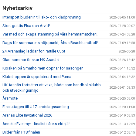
Nyhetsarkiv
Intersport bjuder in till sko- och klädprovning
2026-08-05 11:00
Stort grattis Elsa och Arvid!
2026-07-28 09:07
Var med och skapa stämning på våra hemmamatcher!!
2026-07-24 08:28
Dags för sommarens höjdpunkt, Åhus Beachhandboll!
2026-07-09 15:58
24 Aranäslag laddar för Partille Cup!
2026-06-28
Glad sommar önskar HK Aranäs!
2026-06-26 16:42
Kiosken på Smarholmen öppnar för säsongen
2026-06-11 16:32
Klubshoppen är uppdaterad med Puma
2026-06-04 16:32
HK Aranäs fortsätter att växa, både som handbollsklubb
2026-06-01 09:33
och utvecklingsmiljö
Årsmöte
2026-05-25 08:00
Elsa uttagen till U17 landslagssamling
2026-05-20 11:08
Aranäs Elite Invitational 2026
2026-05-19 08:53
Annelie Evenmyr - finalist i årets eldsjäl!
2026-05-13 12:59
Bilder från P18 finalen
2026-05-12 08:15