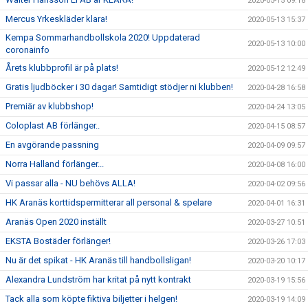
2020-05-15 09:18
Mercus Yrkeskläder klara!
2020-05-13 15:37
Kempa Sommarhandbollskola 2020! Uppdaterad
2020-05-13 10:00
coronainfo
Årets klubbprofil är på plats!
2020-05-12 12:49
Gratis ljudböcker i 30 dagar! Samtidigt stödjer ni klubben!
2020-04-28 16:58
Premiär av klubbshop!
2020-04-24 13:05
Coloplast AB förlänger..
2020-04-15 08:57
En avgörande passning
2020-04-09 09:57
Norra Halland förlänger...
2020-04-08 16:00
Vi passar alla - NU behövs ALLA!
2020-04-02 09:56
HK Aranäs korttidspermitterar all personal & spelare
2020-04-01 16:31
Aranäs Open 2020 inställt
2020-03-27 10:51
EKSTA Bostäder förlänger!
2020-03-26 17:03
Nu är det spikat - HK Aranäs till handbollsligan!
2020-03-20 10:17
Alexandra Lundström har kritat på nytt kontrakt
2020-03-19 15:56
Tack alla som köpte fiktiva biljetter i helgen!
2020-03-19 14:09