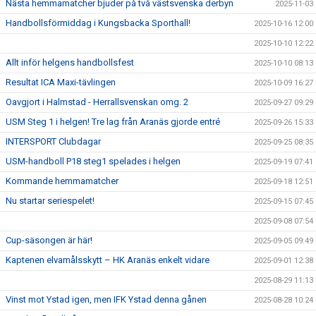
Nästa hemmamatcher bjuder på två västsvenska derbyn
2025-11-03
Handbollsförmiddag i Kungsbacka Sporthall!
2025-10-16 12:00
2025-10-10 12:22
Allt inför helgens handbollsfest
2025-10-10 08:13
Resultat ICA Maxi-tävlingen
2025-10-09 16:27
Oavgjort i Halmstad - Herrallsvenskan omg. 2
2025-09-27 09:29
USM Steg 1 i helgen! Tre lag från Aranäs gjorde entré
2025-09-26 15:33
INTERSPORT Clubdagar
2025-09-25 08:35
USM-handboll P18 steg1 spelades i helgen
2025-09-19 07:41
Kommande hemmamatcher
2025-09-18 12:51
Nu startar seriespelet!
2025-09-15 07:45
2025-09-08 07:54
Cup-säsongen är här!
2025-09-05 09:49
Kaptenen elvamålsskytt – HK Aranäs enkelt vidare
2025-09-01 12:38
2025-08-29 11:13
Vinst mot Ystad igen, men IFK Ystad denna gånen
2025-08-28 10:24