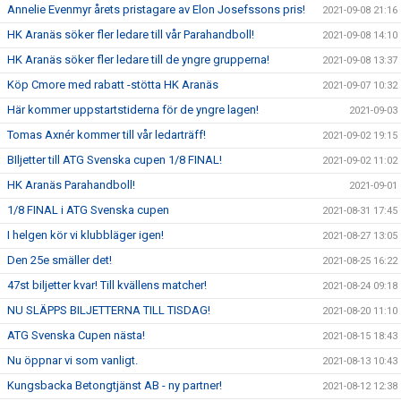
Annelie Evenmyr årets pristagare av Elon Josefssons pris!
2021-09-08 21:16
HK Aranäs söker fler ledare till vår Parahandboll!
2021-09-08 14:10
HK Aranäs söker fler ledare till de yngre grupperna!
2021-09-08 13:37
Köp Cmore med rabatt -stötta HK Aranäs
2021-09-07 10:32
Här kommer uppstartstiderna för de yngre lagen!
2021-09-03
Tomas Axnér kommer till vår ledarträff!
2021-09-02 19:15
BIljetter till ATG Svenska cupen 1/8 FINAL!
2021-09-02 11:02
HK Aranäs Parahandboll!
2021-09-01
1/8 FINAL i ATG Svenska cupen
2021-08-31 17:45
I helgen kör vi klubbläger igen!
2021-08-27 13:05
Den 25e smäller det!
2021-08-25 16:22
47st biljetter kvar! Till kvällens matcher!
2021-08-24 09:18
NU SLÄPPS BILJETTERNA TILL TISDAG!
2021-08-20 11:10
ATG Svenska Cupen nästa!
2021-08-15 18:43
Nu öppnar vi som vanligt.
2021-08-13 10:43
Kungsbacka Betongtjänst AB - ny partner!
2021-08-12 12:38