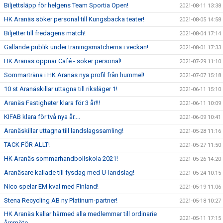
Biljettsläpp för helgens Team Sportia Open!
2021-08-11 13:38
HK Aranäs söker personal till Kungsbacka teater!
2021-08-05 14:58
Biljetter till fredagens match!
2021-08-04 17:14
Gällande publik under träningsmatcherna i veckan!
2021-08-01 17:33
HK Aranäs öppnar Café - söker personal!
2021-07-29 11:10
Sommarträna i HK Aranäs nya profil från hummel!
2021-07-07 15:18
10 st Aranäskillar uttagna till riksläger 1!
2021-06-11 15:10
Aranäs Fastigheter klara för 3 år!!!
2021-06-11 10:09
KIFAB klara för två nya år....
2021-06-09 10:41
Aranäskillar uttagna till landslagssamling!
2021-05-28 11:16
TACK FÖR ALLT!
2021-05-27 11:50
HK Aranäs sommarhandbollskola 2021!
2021-05-26 14:20
Aranäsare kallade till fysdag med U-landslag!
2021-05-24 10:15
Nico spelar EM kval med Finland!
2021-05-19 11:06
Stena Recycling AB ny Platinum-partner!
2021-05-18 10:27
HK Aranäs kallar härmed alla medlemmar till ordinarie
2021-05-11 17:15
årsmöte