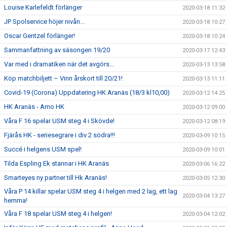
Louise Karlefeldt förlänger
2020-03-18 11:32
JP Spolservice höjer nivån...
2020-03-18 10:27
Oscar Gentzel förlänger!
2020-03-18 10:24
Sammanfattning av säsongen 19/20
2020-03-17 12:43
Var med i dramatiken när det avgörs...
2020-03-13 13:58
Köp matchbiljett – Vinn årskort till 20/21!
2020-03-13 11:11
Covid-19 (Corona) Uppdatering HK Aranäs (18/3 kl10,00)
2020-03-12 14:25
HK Aranäs - Amo HK
2020-03-12 09:00
Våra F 16 spelar USM steg 4 i Skövde!
2020-03-12 08:19
Fjärås HK - seriesegrare i div 2 södra!!!
2020-03-09 10:15
Succé i helgens USM spel!
2020-03-09 10:01
Tilda Espling Ek stannar i HK Aranäs
2020-03-06 16:22
Smarteyes ny partner till Hk Aranäs!
2020-03-05 12:30
Våra P 14 killar spelar USM steg 4 i helgen med 2 lag, ett lag
2020-03-04 13:27
hemma!
Våra F 18 spelar USM steg 4 i helgen!
2020-03-04 12:02