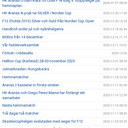
HK Aranäs U-dam klara för USM F18 steg 4. Gruppseger på
2026-01-07 08:00
hemmaplan
HK Aranäs A-pojk tar SILVER i Norden Cup
2025-12-30 17:30
F12 (födda 2013) Silver och Guld från Norden Cup Open
2025-12-30 16:39
Handboll under jul och nyårshelgerna
2025-12-18 06:40
BilXtra från 14 december
2025-12-16 11:19
Vår fadderverksamhet
2025-12-11 14:01
Förlust i Uddevalla
2025-12-06
Hellton Cup (Karlstad) 28-30 november 2025
2025-12-01 08:39
Julmarknaden i Kungsbacka
2025-11-30 18:50
Hemmamatcher
2025-11-18 23:40
Aranäs 2 kasserar in första vinsten
2025-11-17 06:00
HK Aranäs och Diego Perez Marne har förlängt sitt
2025-11-16 12:39
samarbete
Nästa hemmamatch
2025-11-14 08:59
Två dagar två matcher
2025-11-11 08:45
Skadevicuphelgen avslutades med seger för F12
2025-11-03 09:32