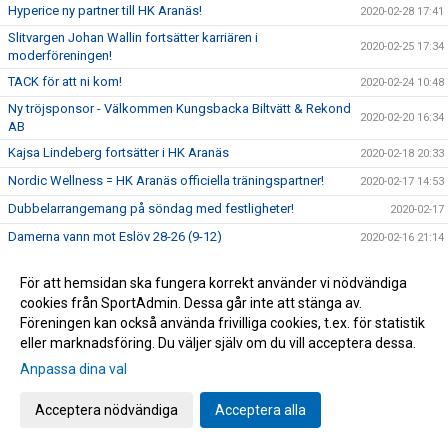
Hyperice ny partner till HK Aranäs!
2020-02-28 17:41
Slitvargen Johan Wallin fortsätter karriären i
2020-02-25 17:34
moderföreningen!
TACK för att ni kom!
2020-02-24 10:48
Ny tröjsponsor - Välkommen Kungsbacka Biltvätt & Rekond
2020-02-20 16:34
AB
Kajsa Lindeberg fortsätter i HK Aranäs
2020-02-18 20:33
Nordic Wellness = HK Aranäs officiella träningspartner!
2020-02-17 14:53
Dubbelarrangemang på söndag med festligheter!
2020-02-17
Damerna vann mot Eslöv 28-26 (9-12)
2020-02-16 21:14
Emma Bjurdalen uttagen till nationell träningsdag med
2020-02-14 14:07
landslaget!
För att hemsidan ska fungera korrekt använder vi nödvändiga
cookies från SportAdmin. Dessa går inte att stänga av.
Adam Wennerholm - ny spelare från Ystads IF!
2020-02-14 10:00
Föreningen kan också använda frivilliga cookies, t.ex. för statistik
HK Aranäs värvar Tobias Thorbjörnsson från IK Sävehof!
2020-02-12 10:00
eller marknadsföring. Du väljer själv om du vill acceptera dessa.
Lagkapten Tobias Johnsson fortsätter karriären i HK
Anpassa dina val
2020-02-11 11:52
Aranäs!
Anna Heed fortsätter i moderklubben
2020-02-10 21:21
Acceptera nödvändiga
Acceptera alla
Aranäsare uttagna till riksläger!
2020-02-10 16:17