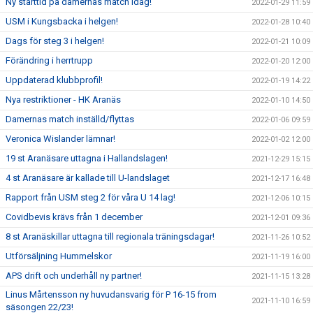
Ny starttid på damernas match idag!
2022-01-29 11:59
USM i Kungsbacka i helgen!
2022-01-28 10:40
Dags för steg 3 i helgen!
2022-01-21 10:09
Förändring i herrtrupp
2022-01-20 12:00
Uppdaterad klubbprofil!
2022-01-19 14:22
Nya restriktioner - HK Aranäs
2022-01-10 14:50
Damernas match inställd/flyttas
2022-01-06 09:59
Veronica Wislander lämnar!
2022-01-02 12:00
19 st Aranäsare uttagna i Hallandslagen!
2021-12-29 15:15
4 st Aranäsare är kallade till U-landslaget
2021-12-17 16:48
Rapport från USM steg 2 för våra U 14 lag!
2021-12-06 10:15
Covidbevis krävs från 1 december
2021-12-01 09:36
8 st Aranäskillar uttagna till regionala träningsdagar!
2021-11-26 10:52
Utförsäljning Hummelskor
2021-11-19 16:00
APS drift och underhåll ny partner!
2021-11-15 13:28
Linus Mårtensson ny huvudansvarig för P 16-15 from
2021-11-10 16:59
säsongen 22/23!