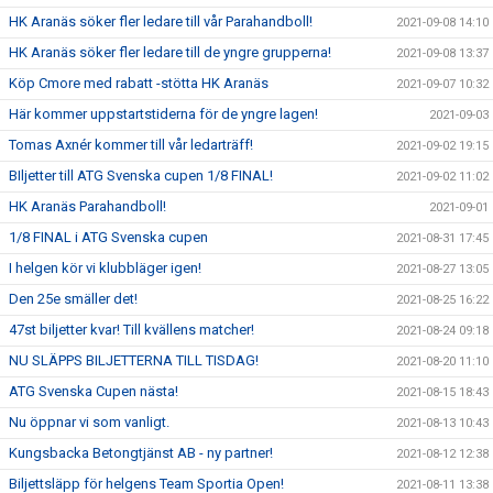
HK Aranäs söker fler ledare till vår Parahandboll!
2021-09-08 14:10
HK Aranäs söker fler ledare till de yngre grupperna!
2021-09-08 13:37
Köp Cmore med rabatt -stötta HK Aranäs
2021-09-07 10:32
Här kommer uppstartstiderna för de yngre lagen!
2021-09-03
Tomas Axnér kommer till vår ledarträff!
2021-09-02 19:15
BIljetter till ATG Svenska cupen 1/8 FINAL!
2021-09-02 11:02
HK Aranäs Parahandboll!
2021-09-01
1/8 FINAL i ATG Svenska cupen
2021-08-31 17:45
I helgen kör vi klubbläger igen!
2021-08-27 13:05
Den 25e smäller det!
2021-08-25 16:22
47st biljetter kvar! Till kvällens matcher!
2021-08-24 09:18
NU SLÄPPS BILJETTERNA TILL TISDAG!
2021-08-20 11:10
ATG Svenska Cupen nästa!
2021-08-15 18:43
Nu öppnar vi som vanligt.
2021-08-13 10:43
Kungsbacka Betongtjänst AB - ny partner!
2021-08-12 12:38
Biljettsläpp för helgens Team Sportia Open!
2021-08-11 13:38