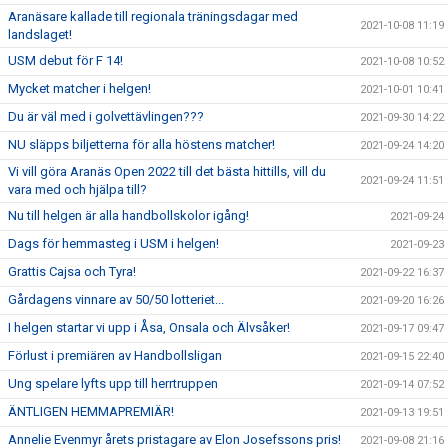
Aranäsare kallade till regionala träningsdagar med
2021-10-08 11:19
landslaget!
USM debut för F 14!
2021-10-08 10:52
Mycket matcher i helgen!
2021-10-01 10:41
Du är väl med i golvettävlingen???
2021-09-30 14:22
NU släpps biljetterna för alla höstens matcher!
2021-09-24 14:20
Vi vill göra Aranäs Open 2022 till det bästa hittills, vill du
2021-09-24 11:51
vara med och hjälpa till?
Nu till helgen är alla handbollskolor igång!
2021-09-24
Dags för hemmasteg i USM i helgen!
2021-09-23
Grattis Cajsa och Tyra!
2021-09-22 16:37
Gårdagens vinnare av 50/50 lotteriet...
2021-09-20 16:26
I helgen startar vi upp i Åsa, Onsala och Älvsåker!
2021-09-17 09:47
Förlust i premiären av Handbollsligan
2021-09-15 22:40
Ung spelare lyfts upp till herrtruppen
2021-09-14 07:52
ÄNTLIGEN HEMMAPREMIÄR!
2021-09-13 19:51
Annelie Evenmyr årets pristagare av Elon Josefssons pris!
2021-09-08 21:16