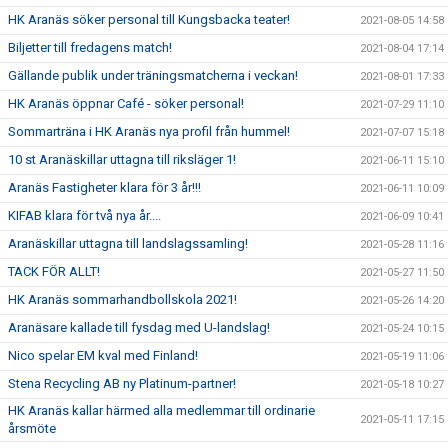
HK Aranäs söker personal till Kungsbacka teater!
2021-08-05 14:58
Biljetter till fredagens match!
2021-08-04 17:14
Gällande publik under träningsmatcherna i veckan!
2021-08-01 17:33
HK Aranäs öppnar Café - söker personal!
2021-07-29 11:10
Sommarträna i HK Aranäs nya profil från hummel!
2021-07-07 15:18
10 st Aranäskillar uttagna till riksläger 1!
2021-06-11 15:10
Aranäs Fastigheter klara för 3 år!!!
2021-06-11 10:09
KIFAB klara för två nya år....
2021-06-09 10:41
Aranäskillar uttagna till landslagssamling!
2021-05-28 11:16
TACK FÖR ALLT!
2021-05-27 11:50
HK Aranäs sommarhandbollskola 2021!
2021-05-26 14:20
Aranäsare kallade till fysdag med U-landslag!
2021-05-24 10:15
Nico spelar EM kval med Finland!
2021-05-19 11:06
Stena Recycling AB ny Platinum-partner!
2021-05-18 10:27
HK Aranäs kallar härmed alla medlemmar till ordinarie
2021-05-11 17:15
årsmöte