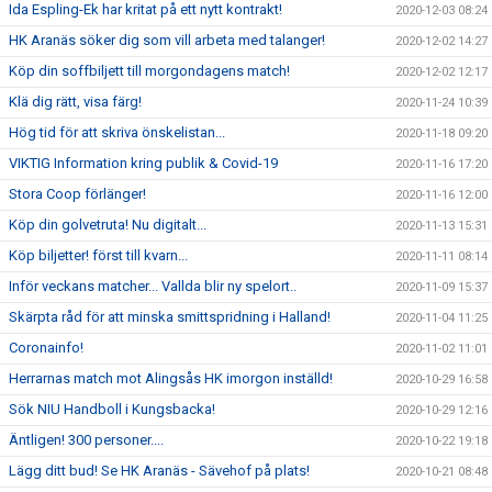
Ida Espling-Ek har kritat på ett nytt kontrakt!
2020-12-03 08:24
HK Aranäs söker dig som vill arbeta med talanger!
2020-12-02 14:27
Köp din soffbiljett till morgondagens match!
2020-12-02 12:17
Klä dig rätt, visa färg!
2020-11-24 10:39
Hög tid för att skriva önskelistan...
2020-11-18 09:20
VIKTIG Information kring publik & Covid-19
2020-11-16 17:20
Stora Coop förlänger!
2020-11-16 12:00
Köp din golvetruta! Nu digitalt...
2020-11-13 15:31
Köp biljetter! först till kvarn...
2020-11-11 08:14
Inför veckans matcher... Vallda blir ny spelort..
2020-11-09 15:37
Skärpta råd för att minska smittspridning i Halland!
2020-11-04 11:25
Coronainfo!
2020-11-02 11:01
Herrarnas match mot Alingsås HK imorgon inställd!
2020-10-29 16:58
Sök NIU Handboll i Kungsbacka!
2020-10-29 12:16
Äntligen! 300 personer....
2020-10-22 19:18
Lägg ditt bud! Se HK Aranäs - Sävehof på plats!
2020-10-21 08:48