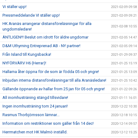
Vi ställer upp!
2021-02-09 09:58
Pressmeddelande VI ställer upp!
2021-02-09 09:21
HK Aranäs arrangerar distansföreläsningar för alla
2021-02-08 10:55
ungdomsledare!
ÄNTLIGEN!!! Beslut om idrott för äldre ungdomar
2021-02-05 14:47
D&M Uthyrning Entreprenad AB - NY partner!
2021-02-05 09:14
Från Island till Kungsbacka!
2021-01-29 09:37
NYFÖRVÄRV H6 (Herrar)!
2021-01-25 15:19
Hallarna åter öppna för de som är födda 05 och yngre!
2021-01-25 13:09
Inbjudan interna distansföreläsningar till alla Aranäsledare!
2021-01-25 10:42
Gällande öppnande av hallar from 25 jan för 05 och yngre!
2021-01-22 09:26
All inomhusträning stängd tillsvidare!
2021-01-11 16:01
Ingen inomhusträning tom 24 januari!
2020-12-22 10:30
Rasmus Thorbjörnsson lämnar...
2020-12-18 10:15
Information om restriktioner som gäller från 14 dec!
2020-12-14 09:57
Herrmatchen mot HK Malmö inställd.
2020-12-12 15:25