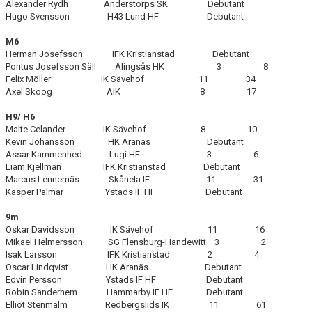
Alexander Rydh Anderstorps SK Debutant
Hugo Svensson H43 Lund HF Debutant
M6
Herman Josefsson IFK Kristianstad Debutant
Pontus Josefsson Säll Alingsås HK 3 8
Felix Möller IK Sävehof 11 34
Axel Skoog AIK 8 17
H9/
H6
Malte Celander IK Sävehof 8 10
Kevin Johansson HK Aranäs Debutant
Assar Kammenhed Lugi HF 3 6
Liam Kjellman IFK Kristianstad Debutant
Marcus Lennernäs Skånela IF 11 31
Kasper Palmar Ystads IF HF Debutant
9m
Oskar Davidsson IK Sävehof 11 16
Mikael Helmersson SG Flensburg-Handewitt 3 2
Isak Larsson IFK Kristianstad 2 4
Oscar Lindqvist HK Aranäs Debutant
Edvin Persson Ystads IF HF Debutant
Robin Sanderhem Hammarby IF HF Debutant
Elliot Stenmalm Redbergslids IK 11 61