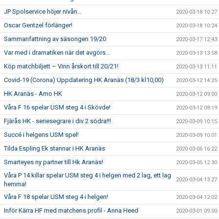
JP Spolservice höjer nivån...
2020-03-18 10:27
Oscar Gentzel förlänger!
2020-03-18 10:24
Sammanfattning av säsongen 19/20
2020-03-17 12:43
Var med i dramatiken när det avgörs...
2020-03-13 13:58
Köp matchbiljett – Vinn årskort till 20/21!
2020-03-13 11:11
Covid-19 (Corona) Uppdatering HK Aranäs (18/3 kl10,00)
2020-03-12 14:25
HK Aranäs - Amo HK
2020-03-12 09:00
Våra F 16 spelar USM steg 4 i Skövde!
2020-03-12 08:19
Fjärås HK - seriesegrare i div 2 södra!!!
2020-03-09 10:15
Succé i helgens USM spel!
2020-03-09 10:01
Tilda Espling Ek stannar i HK Aranäs
2020-03-06 16:22
Smarteyes ny partner till Hk Aranäs!
2020-03-05 12:30
Våra P 14 killar spelar USM steg 4 i helgen med 2 lag, ett lag
2020-03-04 13:27
hemma!
Våra F 18 spelar USM steg 4 i helgen!
2020-03-04 12:02
Inför Kärra HF med matchens profil - Anna Heed
2020-03-01 09:00