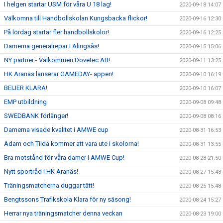
I helgen startar USM för våra U 18 lag!
2020-09-18 14:07
Välkomna till Handbollskolan Kungsbacka flickor!
2020-09-16 12:30
På lördag startar fler handbollskolor!
2020-09-16 12:25
Damerna generalrepar i Alingsås!
2020-09-15 15:06
NY partner - Välkommen Dovetec AB!
2020-09-11 13:25
HK Aranäs lanserar GAMEDAY- appen!
2020-09-10 16:19
BEIJER KLARA!
2020-09-10 16:07
EMP utbildning
2020-09-08 09:48
SWEDBANK förlänger!
2020-09-08 08:16
Damerna visade kvalitet i AMWE cup
2020-08-31 16:53
Adam och Tilda kommer att vara ute i skolorna!
2020-08-31 13:55
Bra motstånd för våra damer i AMWE Cup!
2020-08-28 21:50
Nytt sportråd i HK Aranäs!
2020-08-27 15:48
Träningsmatcherna duggar tätt!
2020-08-25 15:48
Bengtssons Trafikskola Klara för ny säsong!
2020-08-24 15:27
Herrar nya träningsmatcher denna veckan
2020-08-23 19:00