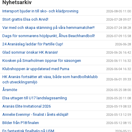
Nyhetsarkiv
Intersport bjuder in till sko- och klädprovning
2026-08-05 11:00
Stort grattis Elsa och Arvid!
2026-07-28 09:07
Var med och skapa stämning på våra hemmamatcher!!
2026-07-24 08:28
Dags för sommarens höjdpunkt, Åhus Beachhandboll!
2026-07-09 15:58
24 Aranäslag laddar för Partille Cup!
2026-06-28
Glad sommar önskar HK Aranäs!
2026-06-26 16:42
Kiosken på Smarholmen öppnar för säsongen
2026-06-11 16:32
Klubshoppen är uppdaterad med Puma
2026-06-04 16:32
HK Aranäs fortsätter att växa, både som handbollsklubb
2026-06-01 09:33
och utvecklingsmiljö
Årsmöte
2026-05-25 08:00
Elsa uttagen till U17 landslagssamling
2026-05-20 11:08
Aranäs Elite Invitational 2026
2026-05-19 08:53
Annelie Evenmyr - finalist i årets eldsjäl!
2026-05-13 12:59
Bilder från P18 finalen
2026-05-12 08:15
En fantastisk finalhelg på USM
2026-05-11