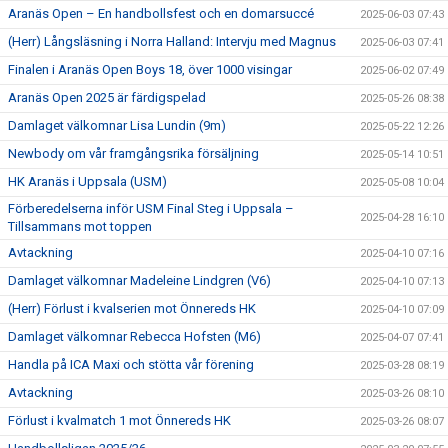
Aranäs Open – En handbollsfest och en domarsuccé
2025-06-03 07:43
(Herr) Långsläsning i Norra Halland: Intervju med Magnus
2025-06-03 07:41
Finalen i Aranäs Open Boys 18, över 1000 visingar
2025-06-02 07:49
Aranäs Open 2025 är färdigspelad
2025-05-26 08:38
Damlaget välkomnar Lisa Lundin (9m)
2025-05-22 12:26
Newbody om vår framgångsrika försäljning
2025-05-14 10:51
HK Aranäs i Uppsala (USM)
2025-05-08 10:04
Förberedelserna inför USM Final Steg i Uppsala –
2025-04-28 16:10
Tillsammans mot toppen
Avtackning
2025-04-10 07:16
Damlaget välkomnar Madeleine Lindgren (V6)
2025-04-10 07:13
(Herr) Förlust i kvalserien mot Önnereds HK
2025-04-10 07:09
Damlaget välkomnar Rebecca Hofsten (M6)
2025-04-07 07:41
Handla på ICA Maxi och stötta vår förening
2025-03-28 08:19
Avtackning
2025-03-26 08:10
Förlust i kvalmatch 1 mot Önnereds HK
2025-03-26 08:07