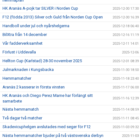
hemmaplan
HK Aranäs A-pojk tar SILVER i Norden Cup
2025-12-30 17:30
F12 (födda 2013) Silver och Guld från Norden Cup Open
2025-12-30 16:39
Handboll under jul och nyårshelgerna
2025-12-18 06:40
BilXtra från 14 december
2025-12-16 11:19
Vår fadderverksamhet
2025-12-11 14:01
Förlust i Uddevalla
2025-12-06
Hellton Cup (Karlstad) 28-30 november 2025
2025-12-01 08:39
Julmarknaden i Kungsbacka
2025-11-30 18:50
Hemmamatcher
2025-11-18 23:40
Aranäs 2 kasserar in första vinsten
2025-11-17 06:00
HK Aranäs och Diego Perez Marne har förlängt sitt
2025-11-16 12:39
samarbete
Nästa hemmamatch
2025-11-14 08:59
Två dagar två matcher
2025-11-11 08:45
Skadevicuphelgen avslutades med seger för F12
2025-11-03 09:32
Nästa hemmamatcher bjuder på två västsvenska derbyn
2025-11-03