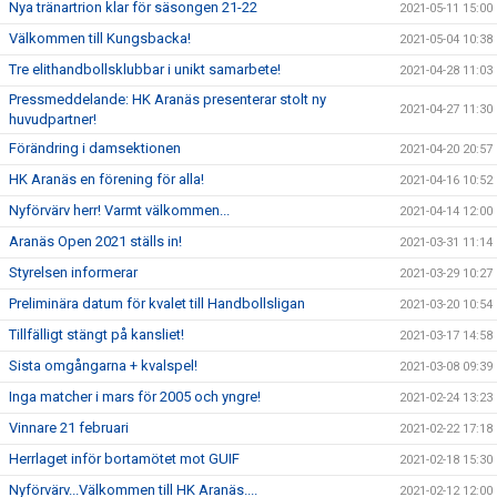
Nya tränartrion klar för säsongen 21-22
2021-05-11 15:00
Välkommen till Kungsbacka!
2021-05-04 10:38
Tre elithandbollsklubbar i unikt samarbete!
2021-04-28 11:03
Pressmeddelande: HK Aranäs presenterar stolt ny
2021-04-27 11:30
huvudpartner!
Förändring i damsektionen
2021-04-20 20:57
HK Aranäs en förening för alla!
2021-04-16 10:52
Nyförvärv herr! Varmt välkommen...
2021-04-14 12:00
Aranäs Open 2021 ställs in!
2021-03-31 11:14
Styrelsen informerar
2021-03-29 10:27
Preliminära datum för kvalet till Handbollsligan
2021-03-20 10:54
Tillfälligt stängt på kansliet!
2021-03-17 14:58
Sista omgångarna + kvalspel!
2021-03-08 09:39
Inga matcher i mars för 2005 och yngre!
2021-02-24 13:23
Vinnare 21 februari
2021-02-22 17:18
Herrlaget inför bortamötet mot GUIF
2021-02-18 15:30
Nyförvärv...Välkommen till HK Aranäs....
2021-02-12 12:00