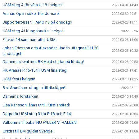
USM steg 4 för våra U 18 i helgen!
2022-04-01 14:43
Aranäs Open söker fler domare!
2022-03-30 09:51
Supporterbuss till AMO nu på onsdag?
2022-03-28 11:11
USM steg 4 i Kungsbacka i helgen!
2022-03-26
Flickor 14 sammanfattar USM!
2022-03-23 14:06
Johan Ericsson och Alexander Lindén uttagna till U 20
2022-03-23 10:32
landslaget!
Damernas kval mot BK Heid startar på lördag!
2022-03-23 09:53
HK Aranäs P 16-15 till USM finalsteg!
2022-03-21 17:41
USM fest i helgen!
2022-03-18 11:25
8 st Aranäsare uttagna till riksläger!
2022-03-11
Damerna förstärker!
2022-02-10 19:49
Lisa Karlsson lånas ut till Kristianstad!
2022-02-07 20:00
Dags för USM steg 3 för P 18 och F 14!
2022-02-04 10:04
Välkomna tillbaka! NU FYLLER VI HALLEN!
2022-02-03 09:00
Grattis till EM guldet Sverige!
2022-01-31 11:00