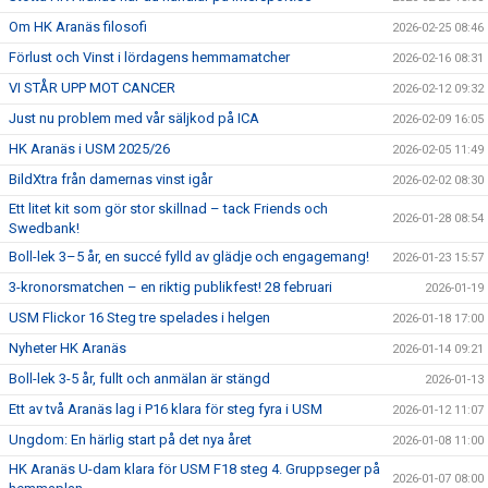
Om HK Aranäs filosofi
2026-02-25 08:46
Förlust och Vinst i lördagens hemmamatcher
2026-02-16 08:31
VI STÅR UPP MOT CANCER
2026-02-12 09:32
Just nu problem med vår säljkod på ICA
2026-02-09 16:05
HK Aranäs i USM 2025/26
2026-02-05 11:49
BildXtra från damernas vinst igår
2026-02-02 08:30
Ett litet kit som gör stor skillnad – tack Friends och
2026-01-28 08:54
Swedbank!
Boll-lek 3–5 år, en succé fylld av glädje och engagemang!
2026-01-23 15:57
3-kronorsmatchen – en riktig publikfest! 28 februari
2026-01-19
USM Flickor 16 Steg tre spelades i helgen
2026-01-18 17:00
Nyheter HK Aranäs
2026-01-14 09:21
Boll-lek 3-5 år, fullt och anmälan är stängd
2026-01-13
Ett av två Aranäs lag i P16 klara för steg fyra i USM
2026-01-12 11:07
Ungdom: En härlig start på det nya året
2026-01-08 11:00
HK Aranäs U-dam klara för USM F18 steg 4. Gruppseger på
2026-01-07 08:00