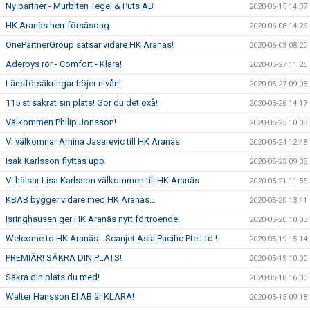
Ny partner - Murbiten Tegel & Puts AB
2020-06-15 14:37
HK Aranäs herr försäsong
2020-06-08 14:26
OnePartnerGroup satsar vidare HK Aranäs!
2020-06-03 08:20
Aderbys rör - Comfort - Klara!
2020-05-27 11:25
Länsförsäkringar höjer nivån!
2020-05-27 09:08
115 st säkrat sin plats! Gör du det oxå!
2020-05-26 14:17
Välkommen Philip Jonsson!
2020-05-25 10:03
Vi välkomnar Amina Jasarevic till HK Aranäs
2020-05-24 12:48
Isak Karlsson flyttas upp
2020-05-23 09:38
Vi hälsar Lisa Karlsson välkommen till HK Aranäs
2020-05-21 11:55
KBAB bygger vidare med HK Aranäs...
2020-05-20 13:41
Isringhausen ger HK Aranäs nytt förtroende!
2020-05-20 10:03
Welcome to HK Aranäs - Scanjet Asia Pacific Pte Ltd !
2020-05-19 15:14
PREMIÄR! SÄKRA DIN PLATS!
2020-05-19 10:00
Säkra din plats du med!
2020-05-18 16:30
Walter Hansson El AB är KLARA!
2020-05-15 09:18