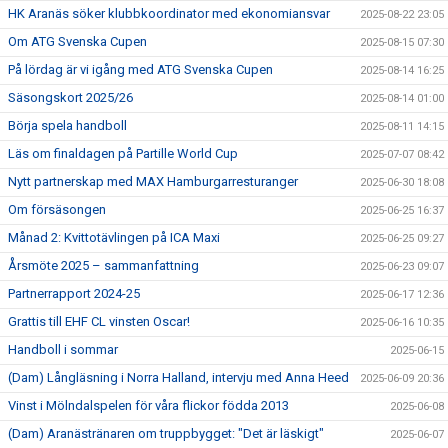
HK Aranäs söker klubbkoordinator med ekonomiansvar
2025-08-22 23:05
Om ATG Svenska Cupen
2025-08-15 07:30
På lördag är vi igång med ATG Svenska Cupen
2025-08-14 16:25
Säsongskort 2025/26
2025-08-14 01:00
Börja spela handboll
2025-08-11 14:15
Läs om finaldagen på Partille World Cup
2025-07-07 08:42
Nytt partnerskap med MAX Hamburgarresturanger
2025-06-30 18:08
Om försäsongen
2025-06-25 16:37
Månad 2: Kvittotävlingen på ICA Maxi
2025-06-25 09:27
Årsmöte 2025 – sammanfattning
2025-06-23 09:07
Partnerrapport 2024-25
2025-06-17 12:36
Grattis till EHF CL vinsten Oscar!
2025-06-16 10:35
Handboll i sommar
2025-06-15
(Dam) Långläsning i Norra Halland, intervju med Anna Heed
2025-06-09 20:36
Vinst i Mölndalspelen för våra flickor födda 2013
2025-06-08
(Dam) Aranästränaren om truppbygget: "Det är läskigt"
2025-06-07