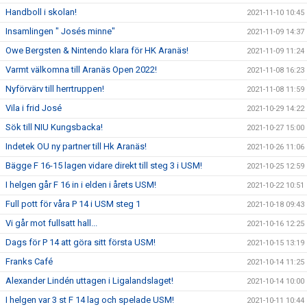
Handboll i skolan!
2021-11-10 10:45
Insamlingen " Josés minne"
2021-11-09 14:37
Owe Bergsten & Nintendo klara för HK Aranäs!
2021-11-09 11:24
Varmt välkomna till Aranäs Open 2022!
2021-11-08 16:23
Nyförvärv till herrtruppen!
2021-11-08 11:59
Vila i frid José
2021-10-29 14:22
Sök till NIU Kungsbacka!
2021-10-27 15:00
Indetek OU ny partner till Hk Aranäs!
2021-10-26 11:06
Bägge F 16-15 lagen vidare direkt till steg 3 i USM!
2021-10-25 12:59
I helgen går F 16 in i elden i årets USM!
2021-10-22 10:51
Full pott för våra P 14 i USM steg 1
2021-10-18 09:43
Vi går mot fullsatt hall...
2021-10-16 12:25
Dags för P 14 att göra sitt första USM!
2021-10-15 13:19
Franks Café
2021-10-14 11:25
Alexander Lindén uttagen i Ligalandslaget!
2021-10-14 10:00
I helgen var 3 st F 14 lag och spelade USM!
2021-10-11 10:44