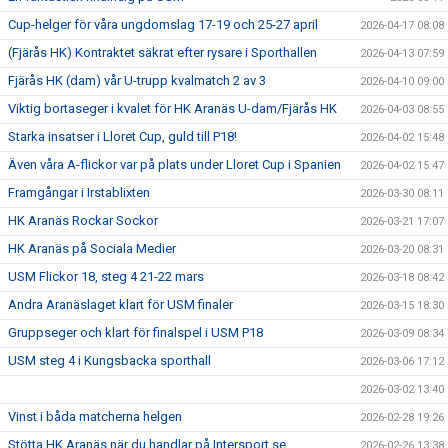
Cup-helger för våra ungdomslag 17-19 och 25-27 april
2026-04-17 08:08
(Fjärås HK) Kontraktet säkrat efter rysare i Sporthallen
2026-04-13 07:59
Fjärås HK (dam) vår U-trupp kvalmatch 2 av 3
2026-04-10 09:00
Viktig bortaseger i kvalet för HK Aranäs U-dam/Fjärås HK
2026-04-03 08:55
Starka insatser i Lloret Cup, guld till P18!
2026-04-02 15:48
Även våra A-flickor var på plats under Lloret Cup i Spanien
2026-04-02 15:47
Framgångar i Irstablixten
2026-03-30 08:11
HK Aranäs Rockar Sockor
2026-03-21 17:07
HK Aranäs på Sociala Medier
2026-03-20 08:31
USM Flickor 18, steg 4 21-22 mars
2026-03-18 08:42
Andra Aranäslaget klart för USM finaler
2026-03-15 18:30
Gruppseger och klart för finalspel i USM P18
2026-03-09 08:34
USM steg 4 i Kungsbacka sporthall
2026-03-06 17:12
2026-03-02 13:40
Vinst i båda matcherna helgen
2026-02-28 19:26
Stötta HK Aranäs när du handlar på Intersport.se
2026-02-26 13:38