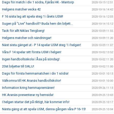
Dags för match i div 1 södra, Fjärås HK - Mantorp
2020-10-19 12:51
Helgens matcher vecka 42
2020-10-16 14:42
F 16 sista lag att spela steg 1 i årets USM!
2020-10-16 12:03
Sugen på "Live" handboll? Buda hem din biljett...
2020-10-14 15:12
Tack för allt Niklas Tengberg!
2020-10-09 11:55
Helgens matcher och sändningar!
2020-10-09 11:20
Näst sista gänget ut - P 14 spelar USM steg 1 i helgen!
2020-10-09 11:07
Våra F 14 spelar sitt första USM i helgen!
2020-10-02 13:52
Ingen handbollsskola i Åsa på söndag!
2020-10-02 11:20
20st biljetter till SALU!
2020-10-02 11:00
Dags för första hemmamatchen i div 1 södra!
2020-10-01 10:13
Välkomna till HK Aranäs handbollskolor!
2020-10-01 10:00
Information kring hemmapremiären!
2020-09-26 11:13
HK Aranäs presenterar ny hemsida!
2020-09-25 13:43
I helgen startar det på riktigt, här kommer info!
2020-09-25 10:17
Nästa gäng ut att spela USM, denna gången våra P 16-15!
2020-09-25 10:04