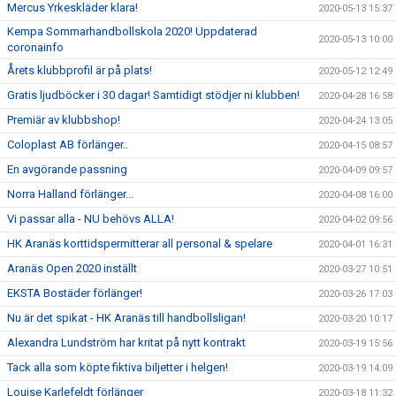
Mercus Yrkeskläder klara!
2020-05-13 15:37
Kempa Sommarhandbollskola 2020! Uppdaterad
2020-05-13 10:00
coronainfo
Årets klubbprofil är på plats!
2020-05-12 12:49
Gratis ljudböcker i 30 dagar! Samtidigt stödjer ni klubben!
2020-04-28 16:58
Premiär av klubbshop!
2020-04-24 13:05
Coloplast AB förlänger..
2020-04-15 08:57
En avgörande passning
2020-04-09 09:57
Norra Halland förlänger...
2020-04-08 16:00
Vi passar alla - NU behövs ALLA!
2020-04-02 09:56
HK Aranäs korttidspermitterar all personal & spelare
2020-04-01 16:31
Aranäs Open 2020 inställt
2020-03-27 10:51
EKSTA Bostäder förlänger!
2020-03-26 17:03
Nu är det spikat - HK Aranäs till handbollsligan!
2020-03-20 10:17
Alexandra Lundström har kritat på nytt kontrakt
2020-03-19 15:56
Tack alla som köpte fiktiva biljetter i helgen!
2020-03-19 14:09
Louise Karlefeldt förlänger
2020-03-18 11:32