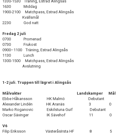
1330-1530 Träning, Estrad Alingsås
1630 Middag
1900-2100 Matchpass, Estrad Alingsås
Kvällsmål
2230 God natt
Fredag 2 juli
0700 Promenad
0730 Frukost
0900–1100 Träning, Estrad Alingsås
1130 Lunch
1300-1500 Matchpass, Estrad Alingsås
Avslutning
1-2 juli. Truppen till lägret i Alingsås
Målvakter Landskamper Mål
Ebbe Håkansson HK Malmö Debutant
Alexander Lindén HK Aranäs 3 0
Marko Roganovic Eskilstuna Guif Debutant
Oscar Sävinger IK Sävehof 11 0
V6
Filip Eriksson VästeråsIrsta HF 8 5