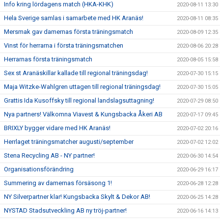
Info kring lördagens match (HKA-KHK)
2020-08-11 13:30
Hela Sverige samlas i samarbete med HK Aranäs!
2020-08-11 08:35
Mersmak gav damernas första träningsmatch
2020-08-09 12:35
Vinst för herrarna i första träningsmatchen
2020-08-06 20:28
Herrarnas första träningsmatch
2020-08-05 15:58
Sex st Aranäskillar kallade till regional träningsdag!
2020-07-30 15:15
Maja Witzke-Wahlgren uttagen till regional träningsdag!
2020-07-30 15:05
Grattis Ida Kusoffsky till regional landslagsuttagning!
2020-07-29 08:50
Nya partners! Välkomna Viavest & Kungsbacka Åkeri AB
2020-07-17 09:45
BRIXLY bygger vidare med HK Aranäs!
2020-07-02 20:16
Herrlaget träningsmatcher augusti/september
2020-07-02 12:02
Stena Recycling AB - NY partner!
2020-06-30 14:54
Organisationsförändring
2020-06-29 16:17
Summering av damernas försäsong 1!
2020-06-28 12:28
NY Silverpartner klar! Kungsbacka Skylt & Dekor AB!
2020-06-25 14:28
NYSTAD Stadsutveckling AB ny tröj-partner!
2020-06-16 14:13