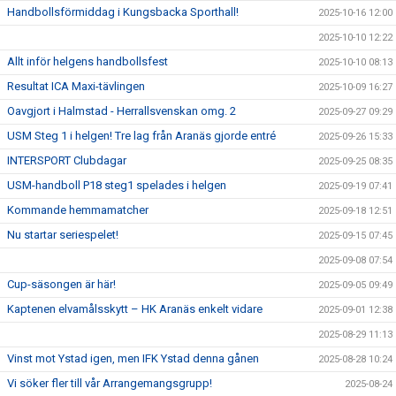
Handbollsförmiddag i Kungsbacka Sporthall!
2025-10-16 12:00
2025-10-10 12:22
Allt inför helgens handbollsfest
2025-10-10 08:13
Resultat ICA Maxi-tävlingen
2025-10-09 16:27
Oavgjort i Halmstad - Herrallsvenskan omg. 2
2025-09-27 09:29
USM Steg 1 i helgen! Tre lag från Aranäs gjorde entré
2025-09-26 15:33
INTERSPORT Clubdagar
2025-09-25 08:35
USM-handboll P18 steg1 spelades i helgen
2025-09-19 07:41
Kommande hemmamatcher
2025-09-18 12:51
Nu startar seriespelet!
2025-09-15 07:45
2025-09-08 07:54
Cup-säsongen är här!
2025-09-05 09:49
Kaptenen elvamålsskytt – HK Aranäs enkelt vidare
2025-09-01 12:38
2025-08-29 11:13
Vinst mot Ystad igen, men IFK Ystad denna gånen
2025-08-28 10:24
Vi söker fler till vår Arrangemangsgrupp!
2025-08-24