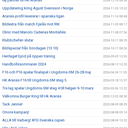
Ny partner till HK Aranäs
2024-12-16 08:36
Uppdatering kring Agust Svensson i Norge
2024-11-25 10:52
Aranäs-profil levererar i spanska ligan
2024-11-14 08:48
Bildextra från match Fjärås mot RIK
2024-11-09 08:17
Clinic med Manolo Cadenas Montañés
2024-11-08 07:56
Klubbchefen slutar
2024-10-17 08:29
Bildspecial från Söndagen (13.10)
2024-10-17 08:26
Herrlaget bjöd på öppen träning
2024-09-03 15:55
Handbollssommaren 2024
2024-08-13 10:25
F16 och P16 spelar finalspel i Ungdoms-SM 26-28 maj
2024-04-24 11:05
HK Aranäs F16 till Ungdoms-SM steg 5
2024-03-18 15:37
Tre lag spelar Ungdoms-SM steg 4 till helgen 9-10 mars
2024-03-06 15:22
Välkomna Burger King till Hk Aranäs
2022-12-02 08:30
Tack Jennie!
2022-08-09 08:39
Cmore kampanj!
2022-08-08 09:14
ALLA till Varberg! ATG Svenska cupen
2022-08-04 10:32