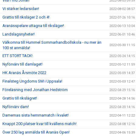
Vila i frid Johan
2022-08-03 09:59
Vi stärker ledarsidan!
2022-08-02 08:57
Grattis till riksläger 2 och 4!
2022-07-26 10:16
Aranässpelare uttagna till riksläger!
2022-06-13 10:04
Landslagsnyheter!
2022-06-01 10:46
Välkomna till Hummel Sommarhandbollskola - nu mer än
2022-05-30 11:15
100 st anmälda!
ETT STORT TACK!
2022-05-24 14:15
Nyförvärv till damlaget!
2022-05-12 11:59
HK Aranäs Årsmöte 2022
2022-05-09 14:37
Finalsteg Ungdoms SM i Uppsala!
2022-05-03 12:47
Föreläsning med Jonathan Hedström
2022-04-29 15:16
Grattis till rikslägret!
2022-04-28 14:56
Nyförvärv dam!
2022-04-20 14:16
Damernas sista hemmamatch i kvalet!
2022-04-11 12:22
Knappt 200 platser kvar till kvällens match!
2022-04-08 12:16
Över 250 lag anmälda till Aranäs Open!
2022-04-06 15:39