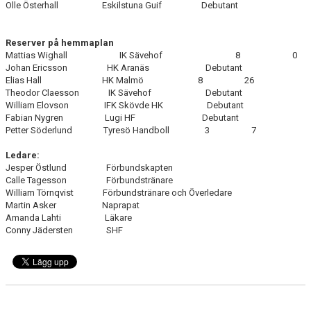
Olle Österhall Eskilstuna Guif Debutant
Reserver på hemmaplan
Mattias Wighall IK Sävehof 8 0
Johan Ericsson HK Aranäs Debutant
Elias Hall HK Malmö 8 26
Theodor Claesson IK Sävehof Debutant
William Elovson IFK Skövde HK Debutant
Fabian Nygren Lugi HF Debutant
Petter Söderlund Tyresö Handboll 3 7
Ledare:
Jesper Östlund Förbundskapten
Calle Tagesson Förbundstränare
William Törnqvist Förbundstränare och Överledare
Martin Asker Naprapat
Amanda Lahti Läkare
Conny Jädersten SHF