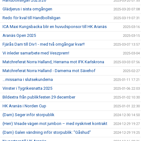
Handbollsligan 2025/26
2025-03-20 07:55
Glädjerus i sista omgången
2025-03-20 07:08
Redo för kval till Handbollsligan
2025-03-19 07:31
ICA Maxi Kungsbacka blir en huvudsponsor till HK Aranäs
2025-03-16
Aranäs Open 2025
2025-03-15
Fjärås Dam till Div1 - med två omgångar kvar!!
2025-03-07 13:57
Vi inleder samarbete med Veszprem!
2025-03-04
Matchreferat Norra Halland, Herrarna mot IFK Karlskrona
2025-03-03 07:56
Matchreferat Norra Halland - Damerna mot Sävehof
2025-02-27
…missarna i slutsekunderna
2025-01-11 17:21
Vinster i Tygrikesnatta 2025
2025-01-06 22:03
Bildextra från publikfesten 29 december
2025-01-02 10:30
HK Aranäs i Norden Cup
2025-01-01 22:30
(Dam) Seger inför storpublik
2024-12-30 14:50
(Herr) Visade vägen mot jumbon – med nyskrivet kontrakt
2024-12-29 19:27
(Dam) Galen vändning inför storpublik: ”Gåshud”
2024-12-29 19:25