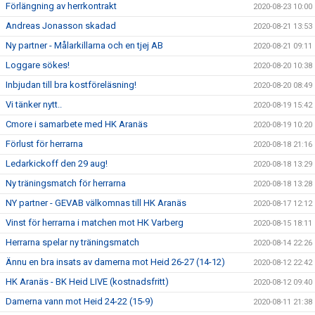
Förlängning av herrkontrakt
2020-08-23 10:00
Andreas Jonasson skadad
2020-08-21 13:53
Ny partner - Målarkillarna och en tjej AB
2020-08-21 09:11
Loggare sökes!
2020-08-20 10:38
Inbjudan till bra kostföreläsning!
2020-08-20 08:49
Vi tänker nytt..
2020-08-19 15:42
Cmore i samarbete med HK Aranäs
2020-08-19 10:20
Förlust för herrarna
2020-08-18 21:16
Ledarkickoff den 29 aug!
2020-08-18 13:29
Ny träningsmatch för herrarna
2020-08-18 13:28
NY partner - GEVAB välkomnas till HK Aranäs
2020-08-17 12:12
Vinst för herrarna i matchen mot HK Varberg
2020-08-15 18:11
Herrarna spelar ny träningsmatch
2020-08-14 22:26
Ännu en bra insats av damerna mot Heid 26-27 (14-12)
2020-08-12 22:42
HK Aranäs - BK Heid LIVE (kostnadsfritt)
2020-08-12 09:40
Damerna vann mot Heid 24-22 (15-9)
2020-08-11 21:38