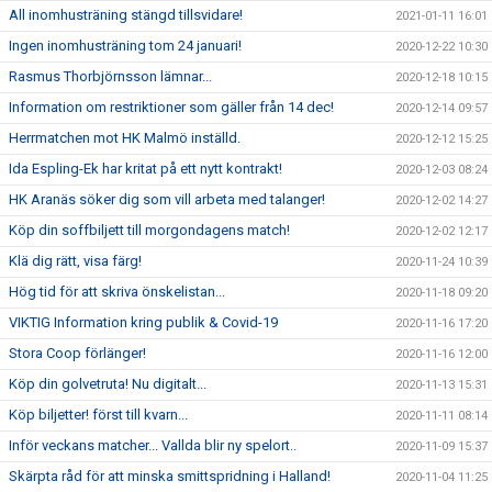
All inomhusträning stängd tillsvidare!
2021-01-11 16:01
Ingen inomhusträning tom 24 januari!
2020-12-22 10:30
Rasmus Thorbjörnsson lämnar...
2020-12-18 10:15
Information om restriktioner som gäller från 14 dec!
2020-12-14 09:57
Herrmatchen mot HK Malmö inställd.
2020-12-12 15:25
Ida Espling-Ek har kritat på ett nytt kontrakt!
2020-12-03 08:24
HK Aranäs söker dig som vill arbeta med talanger!
2020-12-02 14:27
Köp din soffbiljett till morgondagens match!
2020-12-02 12:17
Klä dig rätt, visa färg!
2020-11-24 10:39
Hög tid för att skriva önskelistan...
2020-11-18 09:20
VIKTIG Information kring publik & Covid-19
2020-11-16 17:20
Stora Coop förlänger!
2020-11-16 12:00
Köp din golvetruta! Nu digitalt...
2020-11-13 15:31
Köp biljetter! först till kvarn...
2020-11-11 08:14
Inför veckans matcher... Vallda blir ny spelort..
2020-11-09 15:37
Skärpta råd för att minska smittspridning i Halland!
2020-11-04 11:25