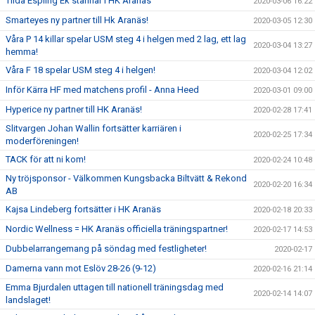
Tilda Espling Ek stannar i HK Aranäs
2020-03-06 16:22
Smarteyes ny partner till Hk Aranäs!
2020-03-05 12:30
Våra P 14 killar spelar USM steg 4 i helgen med 2 lag, ett lag
2020-03-04 13:27
hemma!
Våra F 18 spelar USM steg 4 i helgen!
2020-03-04 12:02
Inför Kärra HF med matchens profil - Anna Heed
2020-03-01 09:00
Hyperice ny partner till HK Aranäs!
2020-02-28 17:41
Slitvargen Johan Wallin fortsätter karriären i
2020-02-25 17:34
moderföreningen!
TACK för att ni kom!
2020-02-24 10:48
Ny tröjsponsor - Välkommen Kungsbacka Biltvätt & Rekond
2020-02-20 16:34
AB
Kajsa Lindeberg fortsätter i HK Aranäs
2020-02-18 20:33
Nordic Wellness = HK Aranäs officiella träningspartner!
2020-02-17 14:53
Dubbelarrangemang på söndag med festligheter!
2020-02-17
Damerna vann mot Eslöv 28-26 (9-12)
2020-02-16 21:14
Emma Bjurdalen uttagen till nationell träningsdag med
2020-02-14 14:07
landslaget!