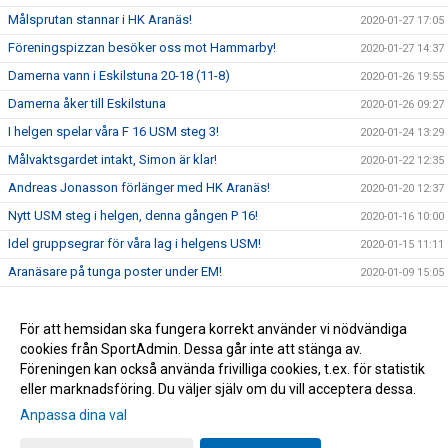
Målsprutan stannar i HK Aranäs!
2020-01-27 17:05
Föreningspizzan besöker oss mot Hammarby!
2020-01-27 14:37
Damerna vann i Eskilstuna 20-18 (11-8)
2020-01-26 19:55
Damerna åker till Eskilstuna
2020-01-26 09:27
I helgen spelar våra F 16 USM steg 3!
2020-01-24 13:29
Målvaktsgardet intakt, Simon är klar!
2020-01-22 12:35
Andreas Jonasson förlänger med HK Aranäs!
2020-01-20 12:37
Nytt USM steg i helgen, denna gången P 16!
2020-01-16 10:00
Idel gruppsegrar för våra lag i helgens USM!
2020-01-15 11:11
Aranäsare på tunga poster under EM!
2020-01-09 15:05
Niko Djordjevic + HK Aranäs = 2 nya år tillsammans!
2020-01-09 13:00
Fyll Lillekärrshallen med Aranäsare!
För att hemsidan ska fungera korrekt använder vi nödvändiga
2019-11-28 11:03
cookies från SportAdmin. Dessa går inte att stänga av.
2019-11-26 19:29
Föreningen kan också använda frivilliga cookies, t.ex. för statistik
eller marknadsföring. Du väljer själv om du vill acceptera dessa.
Anpassa dina val
Cookie-inställningar
Gå till Webbversion