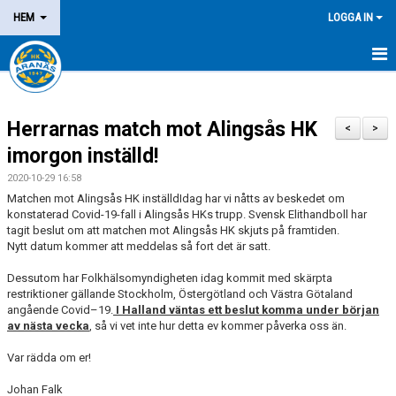
HEM
LOGGA IN
NYHETER
Herrarnas match mot Alingsås HK
OM KLUBBEN
<
>
imorgon inställd!
MEDLEM
2020-10-29 16:58
Matchen mot Alingsås HK inställdIdag har vi nåtts av beskedet om
LEDARE
konstaterad Covid-19-fall i Alingsås HKs trupp. Svensk Elithandboll har
tagit beslut om att matchen mot Alingsås HK skjuts på framtiden.
Nytt datum kommer att meddelas så fort det är satt.
DOMARE/FUNKTIONÄR
Dessutom har Folkhälsomyndigheten idag kommit med skärpta
KALENDER
restriktioner gällande Stockholm, Östergötland och Västra Götaland
angående Covid–19.
I Halland väntas ett beslut komma under början
MATCHER
av nästa vecka
, så vi vet inte hur detta ev kommer påverka oss än.
Var rädda om er!
LOTTERIER
Johan Falk