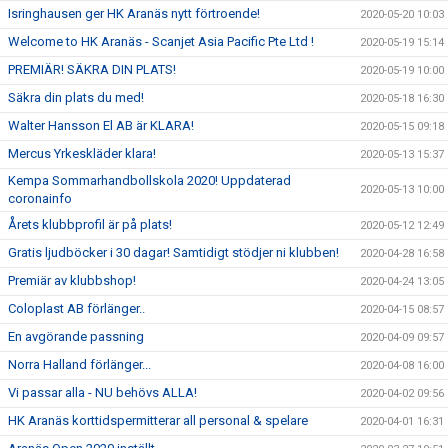
Isringhausen ger HK Aranäs nytt förtroende!
2020-05-20 10:03
Welcome to HK Aranäs - Scanjet Asia Pacific Pte Ltd !
2020-05-19 15:14
PREMIÄR! SÄKRA DIN PLATS!
2020-05-19 10:00
Säkra din plats du med!
2020-05-18 16:30
Walter Hansson El AB är KLARA!
2020-05-15 09:18
Mercus Yrkeskläder klara!
2020-05-13 15:37
Kempa Sommarhandbollskola 2020! Uppdaterad
2020-05-13 10:00
coronainfo
Årets klubbprofil är på plats!
2020-05-12 12:49
Gratis ljudböcker i 30 dagar! Samtidigt stödjer ni klubben!
2020-04-28 16:58
Premiär av klubbshop!
2020-04-24 13:05
Coloplast AB förlänger..
2020-04-15 08:57
En avgörande passning
2020-04-09 09:57
Norra Halland förlänger...
2020-04-08 16:00
Vi passar alla - NU behövs ALLA!
2020-04-02 09:56
HK Aranäs korttidspermitterar all personal & spelare
2020-04-01 16:31