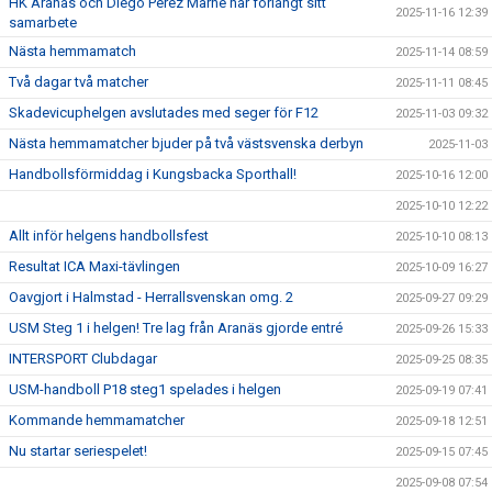
HK Aranäs och Diego Perez Marne har förlängt sitt
2025-11-16 12:39
samarbete
Nästa hemmamatch
2025-11-14 08:59
Två dagar två matcher
2025-11-11 08:45
Skadevicuphelgen avslutades med seger för F12
2025-11-03 09:32
Nästa hemmamatcher bjuder på två västsvenska derbyn
2025-11-03
Handbollsförmiddag i Kungsbacka Sporthall!
2025-10-16 12:00
2025-10-10 12:22
Allt inför helgens handbollsfest
2025-10-10 08:13
Resultat ICA Maxi-tävlingen
2025-10-09 16:27
Oavgjort i Halmstad - Herrallsvenskan omg. 2
2025-09-27 09:29
USM Steg 1 i helgen! Tre lag från Aranäs gjorde entré
2025-09-26 15:33
INTERSPORT Clubdagar
2025-09-25 08:35
USM-handboll P18 steg1 spelades i helgen
2025-09-19 07:41
Kommande hemmamatcher
2025-09-18 12:51
Nu startar seriespelet!
2025-09-15 07:45
2025-09-08 07:54