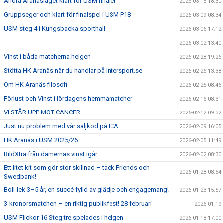
Andra Aranäslaget klart för USM finaler
2026-03-15 18:30
Gruppseger och klart för finalspel i USM P18
2026-03-09 08:34
USM steg 4 i Kungsbacka sporthall
2026-03-06 17:12
2026-03-02 13:40
Vinst i båda matcherna helgen
2026-02-28 19:26
Stötta HK Aranäs när du handlar på Intersport.se
2026-02-26 13:38
Om HK Aranäs filosofi
2026-02-25 08:46
Förlust och Vinst i lördagens hemmamatcher
2026-02-16 08:31
VI STÅR UPP MOT CANCER
2026-02-12 09:32
Just nu problem med vår säljkod på ICA
2026-02-09 16:05
HK Aranäs i USM 2025/26
2026-02-05 11:49
BildXtra från damernas vinst igår
2026-02-02 08:30
Ett litet kit som gör stor skillnad – tack Friends och
2026-01-28 08:54
Swedbank!
Boll-lek 3–5 år, en succé fylld av glädje och engagemang!
2026-01-23 15:57
3-kronorsmatchen – en riktig publikfest! 28 februari
2026-01-19
USM Flickor 16 Steg tre spelades i helgen
2026-01-18 17:00