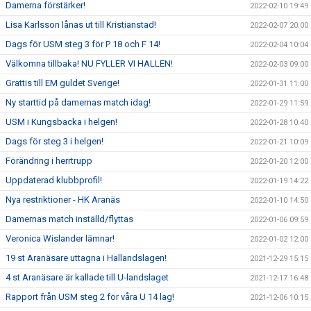
Damerna förstärker!
2022-02-10 19:49
Lisa Karlsson lånas ut till Kristianstad!
2022-02-07 20:00
Dags för USM steg 3 för P 18 och F 14!
2022-02-04 10:04
Välkomna tillbaka! NU FYLLER VI HALLEN!
2022-02-03 09:00
Grattis till EM guldet Sverige!
2022-01-31 11:00
Ny starttid på damernas match idag!
2022-01-29 11:59
USM i Kungsbacka i helgen!
2022-01-28 10:40
Dags för steg 3 i helgen!
2022-01-21 10:09
Förändring i herrtrupp
2022-01-20 12:00
Uppdaterad klubbprofil!
2022-01-19 14:22
Nya restriktioner - HK Aranäs
2022-01-10 14:50
Damernas match inställd/flyttas
2022-01-06 09:59
Veronica Wislander lämnar!
2022-01-02 12:00
19 st Aranäsare uttagna i Hallandslagen!
2021-12-29 15:15
4 st Aranäsare är kallade till U-landslaget
2021-12-17 16:48
Rapport från USM steg 2 för våra U 14 lag!
2021-12-06 10:15