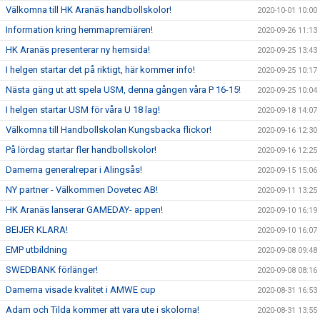
Välkomna till HK Aranäs handbollskolor!
2020-10-01 10:00
Information kring hemmapremiären!
2020-09-26 11:13
HK Aranäs presenterar ny hemsida!
2020-09-25 13:43
I helgen startar det på riktigt, här kommer info!
2020-09-25 10:17
Nästa gäng ut att spela USM, denna gången våra P 16-15!
2020-09-25 10:04
I helgen startar USM för våra U 18 lag!
2020-09-18 14:07
Välkomna till Handbollskolan Kungsbacka flickor!
2020-09-16 12:30
På lördag startar fler handbollskolor!
2020-09-16 12:25
Damerna generalrepar i Alingsås!
2020-09-15 15:06
NY partner - Välkommen Dovetec AB!
2020-09-11 13:25
HK Aranäs lanserar GAMEDAY- appen!
2020-09-10 16:19
BEIJER KLARA!
2020-09-10 16:07
EMP utbildning
2020-09-08 09:48
SWEDBANK förlänger!
2020-09-08 08:16
Damerna visade kvalitet i AMWE cup
2020-08-31 16:53
Adam och Tilda kommer att vara ute i skolorna!
2020-08-31 13:55