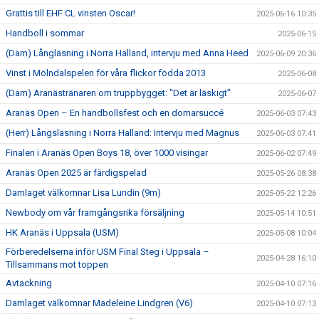
Grattis till EHF CL vinsten Oscar!
2025-06-16 10:35
Handboll i sommar
2025-06-15
(Dam) Långläsning i Norra Halland, intervju med Anna Heed
2025-06-09 20:36
Vinst i Mölndalspelen för våra flickor födda 2013
2025-06-08
(Dam) Aranästränaren om truppbygget: "Det är läskigt"
2025-06-07
Aranäs Open – En handbollsfest och en domarsuccé
2025-06-03 07:43
(Herr) Långsläsning i Norra Halland: Intervju med Magnus
2025-06-03 07:41
Finalen i Aranäs Open Boys 18, över 1000 visingar
2025-06-02 07:49
Aranäs Open 2025 är färdigspelad
2025-05-26 08:38
Damlaget välkomnar Lisa Lundin (9m)
2025-05-22 12:26
Newbody om vår framgångsrika försäljning
2025-05-14 10:51
HK Aranäs i Uppsala (USM)
2025-05-08 10:04
Förberedelserna inför USM Final Steg i Uppsala –
2025-04-28 16:10
Tillsammans mot toppen
Avtackning
2025-04-10 07:16
Damlaget välkomnar Madeleine Lindgren (V6)
2025-04-10 07:13