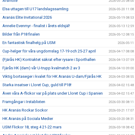
Årsmöte
2026-05-25 08:00
Elsa uttagen till U17 landslagssamling
2026-05-20 11:08
Aranäs Elite Invitational 2026
2026-05-19 08:53
Annelie Evenmyr - finalist i årets eldsjäl!
2026-05-13 12:59
Bilder från P18 finalen
2026-05-12 08:15
En fantastisk finalhelg på USM
2026-05-11
Cup-helger för våra ungdomslag 17-19 och 25-27 april
2026-04-17 08:08
(Fjärås HK) Kontraktet säkrat efter rysare i Sporthallen
2026-04-13 07:59
Fjärås HK (dam) vår U-trupp kvalmatch 2 av 3
2026-04-10 09:00
Viktig bortaseger i kvalet för HK Aranäs U-dam/Fjärås HK
2026-04-03 08:55
Starka insatser i Lloret Cup, guld till P18!
2026-04-02 15:48
Även våra A-flickor var på plats under Lloret Cup i Spanien
2026-04-02 15:47
Framgångar i Irstablixten
2026-03-30 08:11
HK Aranäs Rockar Sockor
2026-03-21 17:07
HK Aranäs på Sociala Medier
2026-03-20 08:31
USM Flickor 18, steg 4 21-22 mars
2026-03-18 08:42