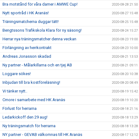
Bra motstånd för våra damer i AMWE Cup!
2020-08-28 21:50
Nytt sportråd i HK Aranäs!
2020-08-27 15:48
Träningsmatcherna duggar tätt!
2020-08-25 15:48
Bengtssons Trafikskola Klara för ny säsong!
2020-08-24 15:27
Herrar nya träningsmatcher denna veckan
2020-08-23 19:00
Förlängning av herrkontrakt
2020-08-23 10:00
Andreas Jonasson skadad
2020-08-21 13:53
Ny partner - Målarkillarna och en tjej AB
2020-08-21 09:11
Loggare sökes!
2020-08-20 10:38
Inbjudan till bra kostföreläsning!
2020-08-20 08:49
Vi tänker nytt..
2020-08-19 15:42
Cmore i samarbete med HK Aranäs
2020-08-19 10:20
Förlust för herrarna
2020-08-18 21:16
Ledarkickoff den 29 aug!
2020-08-18 13:29
Ny träningsmatch för herrarna
2020-08-18 13:28
NY partner - GEVAB välkomnas till HK Aranäs
2020-08-17 12:12