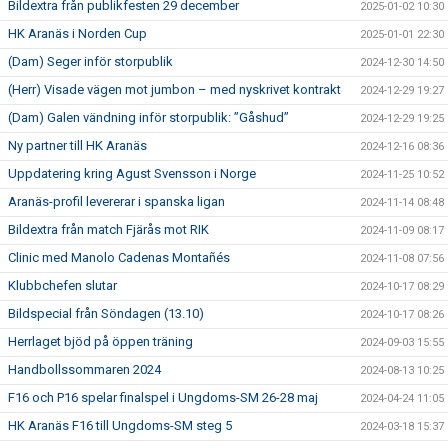
Bildextra från publikfesten 29 december
2025-01-02 10:30
HK Aranäs i Norden Cup
2025-01-01 22:30
(Dam) Seger inför storpublik
2024-12-30 14:50
(Herr) Visade vägen mot jumbon – med nyskrivet kontrakt
2024-12-29 19:27
(Dam) Galen vändning inför storpublik: ”Gåshud”
2024-12-29 19:25
Ny partner till HK Aranäs
2024-12-16 08:36
Uppdatering kring Agust Svensson i Norge
2024-11-25 10:52
Aranäs-profil levererar i spanska ligan
2024-11-14 08:48
Bildextra från match Fjärås mot RIK
2024-11-09 08:17
Clinic med Manolo Cadenas Montañés
2024-11-08 07:56
Klubbchefen slutar
2024-10-17 08:29
Bildspecial från Söndagen (13.10)
2024-10-17 08:26
Herrlaget bjöd på öppen träning
2024-09-03 15:55
Handbollssommaren 2024
2024-08-13 10:25
F16 och P16 spelar finalspel i Ungdoms-SM 26-28 maj
2024-04-24 11:05
HK Aranäs F16 till Ungdoms-SM steg 5
2024-03-18 15:37