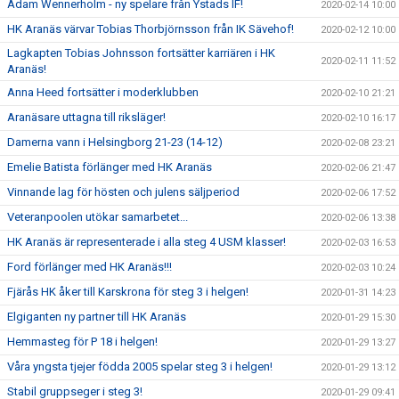
Adam Wennerholm - ny spelare från Ystads IF!
2020-02-14 10:00
HK Aranäs värvar Tobias Thorbjörnsson från IK Sävehof!
2020-02-12 10:00
Lagkapten Tobias Johnsson fortsätter karriären i HK
2020-02-11 11:52
Aranäs!
Anna Heed fortsätter i moderklubben
2020-02-10 21:21
Aranäsare uttagna till riksläger!
2020-02-10 16:17
Damerna vann i Helsingborg 21-23 (14-12)
2020-02-08 23:21
Emelie Batista förlänger med HK Aranäs
2020-02-06 21:47
Vinnande lag för hösten och julens säljperiod
2020-02-06 17:52
Veteranpoolen utökar samarbetet...
2020-02-06 13:38
HK Aranäs är representerade i alla steg 4 USM klasser!
2020-02-03 16:53
Ford förlänger med HK Aranäs!!!
2020-02-03 10:24
Fjärås HK åker till Karskrona för steg 3 i helgen!
2020-01-31 14:23
Elgiganten ny partner till HK Aranäs
2020-01-29 15:30
Hemmasteg för P 18 i helgen!
2020-01-29 13:27
Våra yngsta tjejer födda 2005 spelar steg 3 i helgen!
2020-01-29 13:12
Stabil gruppseger i steg 3!
2020-01-29 09:41