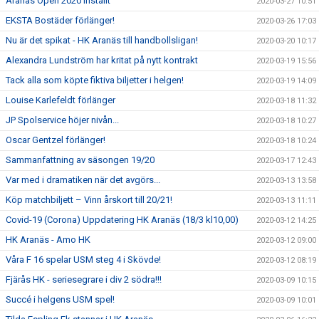
Aranäs Open 2020 inställt
2020-03-27 10:51
EKSTA Bostäder förlänger!
2020-03-26 17:03
Nu är det spikat - HK Aranäs till handbollsligan!
2020-03-20 10:17
Alexandra Lundström har kritat på nytt kontrakt
2020-03-19 15:56
Tack alla som köpte fiktiva biljetter i helgen!
2020-03-19 14:09
Louise Karlefeldt förlänger
2020-03-18 11:32
JP Spolservice höjer nivån...
2020-03-18 10:27
Oscar Gentzel förlänger!
2020-03-18 10:24
Sammanfattning av säsongen 19/20
2020-03-17 12:43
Var med i dramatiken när det avgörs...
2020-03-13 13:58
Köp matchbiljett – Vinn årskort till 20/21!
2020-03-13 11:11
Covid-19 (Corona) Uppdatering HK Aranäs (18/3 kl10,00)
2020-03-12 14:25
HK Aranäs - Amo HK
2020-03-12 09:00
Våra F 16 spelar USM steg 4 i Skövde!
2020-03-12 08:19
Fjärås HK - seriesegrare i div 2 södra!!!
2020-03-09 10:15
Succé i helgens USM spel!
2020-03-09 10:01