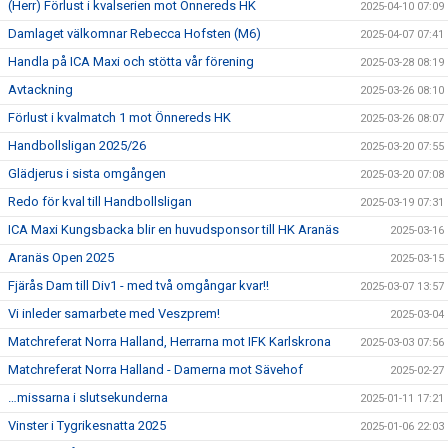
(Herr) Förlust i kvalserien mot Önnereds HK
2025-04-10 07:09
Damlaget välkomnar Rebecca Hofsten (M6)
2025-04-07 07:41
Handla på ICA Maxi och stötta vår förening
2025-03-28 08:19
Avtackning
2025-03-26 08:10
Förlust i kvalmatch 1 mot Önnereds HK
2025-03-26 08:07
Handbollsligan 2025/26
2025-03-20 07:55
Glädjerus i sista omgången
2025-03-20 07:08
Redo för kval till Handbollsligan
2025-03-19 07:31
ICA Maxi Kungsbacka blir en huvudsponsor till HK Aranäs
2025-03-16
Aranäs Open 2025
2025-03-15
Fjärås Dam till Div1 - med två omgångar kvar!!
2025-03-07 13:57
Vi inleder samarbete med Veszprem!
2025-03-04
Matchreferat Norra Halland, Herrarna mot IFK Karlskrona
2025-03-03 07:56
Matchreferat Norra Halland - Damerna mot Sävehof
2025-02-27
…missarna i slutsekunderna
2025-01-11 17:21
Vinster i Tygrikesnatta 2025
2025-01-06 22:03