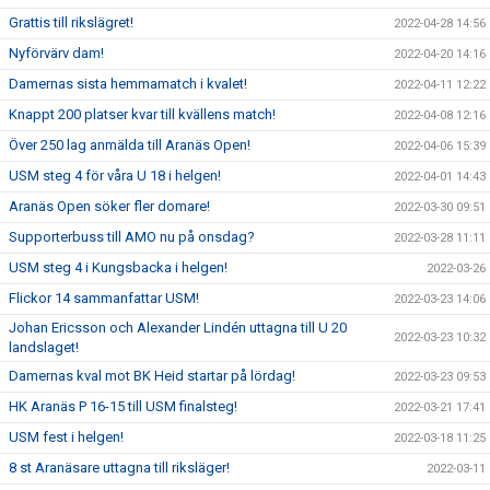
Grattis till rikslägret!
2022-04-28 14:56
Nyförvärv dam!
2022-04-20 14:16
Damernas sista hemmamatch i kvalet!
2022-04-11 12:22
Knappt 200 platser kvar till kvällens match!
2022-04-08 12:16
Över 250 lag anmälda till Aranäs Open!
2022-04-06 15:39
USM steg 4 för våra U 18 i helgen!
2022-04-01 14:43
Aranäs Open söker fler domare!
2022-03-30 09:51
Supporterbuss till AMO nu på onsdag?
2022-03-28 11:11
USM steg 4 i Kungsbacka i helgen!
2022-03-26
Flickor 14 sammanfattar USM!
2022-03-23 14:06
Johan Ericsson och Alexander Lindén uttagna till U 20
2022-03-23 10:32
landslaget!
Damernas kval mot BK Heid startar på lördag!
2022-03-23 09:53
HK Aranäs P 16-15 till USM finalsteg!
2022-03-21 17:41
USM fest i helgen!
2022-03-18 11:25
8 st Aranäsare uttagna till riksläger!
2022-03-11