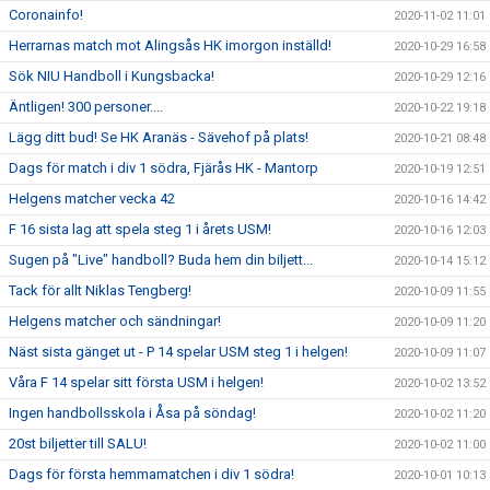
Coronainfo!
2020-11-02 11:01
Herrarnas match mot Alingsås HK imorgon inställd!
2020-10-29 16:58
Sök NIU Handboll i Kungsbacka!
2020-10-29 12:16
Äntligen! 300 personer....
2020-10-22 19:18
Lägg ditt bud! Se HK Aranäs - Sävehof på plats!
2020-10-21 08:48
Dags för match i div 1 södra, Fjärås HK - Mantorp
2020-10-19 12:51
Helgens matcher vecka 42
2020-10-16 14:42
F 16 sista lag att spela steg 1 i årets USM!
2020-10-16 12:03
Sugen på "Live" handboll? Buda hem din biljett...
2020-10-14 15:12
Tack för allt Niklas Tengberg!
2020-10-09 11:55
Helgens matcher och sändningar!
2020-10-09 11:20
Näst sista gänget ut - P 14 spelar USM steg 1 i helgen!
2020-10-09 11:07
Våra F 14 spelar sitt första USM i helgen!
2020-10-02 13:52
Ingen handbollsskola i Åsa på söndag!
2020-10-02 11:20
20st biljetter till SALU!
2020-10-02 11:00
Dags för första hemmamatchen i div 1 södra!
2020-10-01 10:13