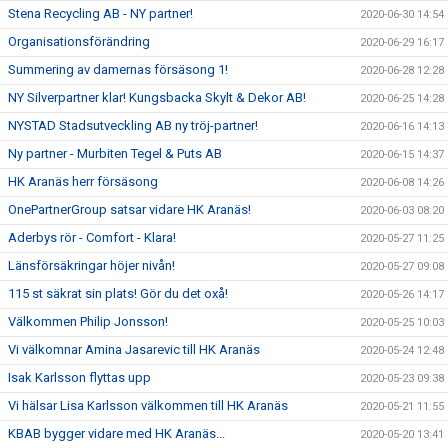
Stena Recycling AB - NY partner!
2020-06-30 14:54
Organisationsförändring
2020-06-29 16:17
Summering av damernas försäsong 1!
2020-06-28 12:28
NY Silverpartner klar! Kungsbacka Skylt & Dekor AB!
2020-06-25 14:28
NYSTAD Stadsutveckling AB ny tröj-partner!
2020-06-16 14:13
Ny partner - Murbiten Tegel & Puts AB
2020-06-15 14:37
HK Aranäs herr försäsong
2020-06-08 14:26
OnePartnerGroup satsar vidare HK Aranäs!
2020-06-03 08:20
Aderbys rör - Comfort - Klara!
2020-05-27 11:25
Länsförsäkringar höjer nivån!
2020-05-27 09:08
115 st säkrat sin plats! Gör du det oxå!
2020-05-26 14:17
Välkommen Philip Jonsson!
2020-05-25 10:03
Vi välkomnar Amina Jasarevic till HK Aranäs
2020-05-24 12:48
Isak Karlsson flyttas upp
2020-05-23 09:38
Vi hälsar Lisa Karlsson välkommen till HK Aranäs
2020-05-21 11:55
KBAB bygger vidare med HK Aranäs...
2020-05-20 13:41