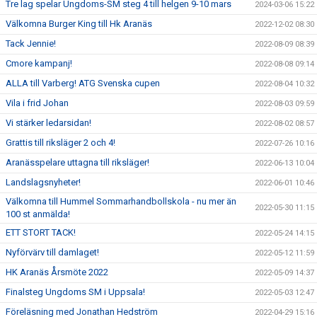
Tre lag spelar Ungdoms-SM steg 4 till helgen 9-10 mars
2024-03-06 15:22
Välkomna Burger King till Hk Aranäs
2022-12-02 08:30
Tack Jennie!
2022-08-09 08:39
Cmore kampanj!
2022-08-08 09:14
ALLA till Varberg! ATG Svenska cupen
2022-08-04 10:32
Vila i frid Johan
2022-08-03 09:59
Vi stärker ledarsidan!
2022-08-02 08:57
Grattis till riksläger 2 och 4!
2022-07-26 10:16
Aranässpelare uttagna till riksläger!
2022-06-13 10:04
Landslagsnyheter!
2022-06-01 10:46
Välkomna till Hummel Sommarhandbollskola - nu mer än
2022-05-30 11:15
100 st anmälda!
ETT STORT TACK!
2022-05-24 14:15
Nyförvärv till damlaget!
2022-05-12 11:59
HK Aranäs Årsmöte 2022
2022-05-09 14:37
Finalsteg Ungdoms SM i Uppsala!
2022-05-03 12:47
Föreläsning med Jonathan Hedström
2022-04-29 15:16