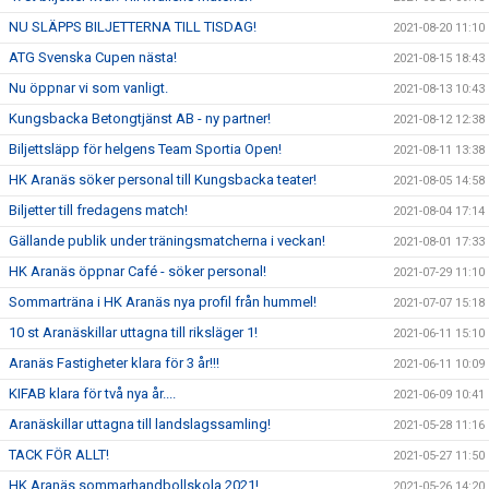
NU SLÄPPS BILJETTERNA TILL TISDAG!
2021-08-20 11:10
ATG Svenska Cupen nästa!
2021-08-15 18:43
Nu öppnar vi som vanligt.
2021-08-13 10:43
Kungsbacka Betongtjänst AB - ny partner!
2021-08-12 12:38
Biljettsläpp för helgens Team Sportia Open!
2021-08-11 13:38
HK Aranäs söker personal till Kungsbacka teater!
2021-08-05 14:58
Biljetter till fredagens match!
2021-08-04 17:14
Gällande publik under träningsmatcherna i veckan!
2021-08-01 17:33
HK Aranäs öppnar Café - söker personal!
2021-07-29 11:10
Sommarträna i HK Aranäs nya profil från hummel!
2021-07-07 15:18
10 st Aranäskillar uttagna till riksläger 1!
2021-06-11 15:10
Aranäs Fastigheter klara för 3 år!!!
2021-06-11 10:09
KIFAB klara för två nya år....
2021-06-09 10:41
Aranäskillar uttagna till landslagssamling!
2021-05-28 11:16
TACK FÖR ALLT!
2021-05-27 11:50
HK Aranäs sommarhandbollskola 2021!
2021-05-26 14:20