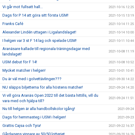
Vi går mot fullsatt hall...
2021-10-16 12:25
Dags för P 14 att göra sitt första USM!
2021-10-15 13:19
Franks Café
2021-10-14 11:25
Alexander Lindén uttagen i Ligalandslaget!
2021-10-14 10:00
I helgen var 3 st F 14 lag och spelade USM!
2021-10-11 10:44
Aranäsare kallade till regionala träningsdagar med
2021-10-08 11:19
landslaget!
USM debut för F 14!
2021-10-08 10:52
Mycket matcher i helgen!
2021-10-01 10:41
Du är väl med i golvettävlingen???
2021-09-30 14:22
NU släpps biljetterna för alla höstens matcher!
2021-09-24 14:20
Vi vill göra Aranäs Open 2022 till det bästa hittills, vill du
2021-09-24 11:51
vara med och hjälpa till?
Nu till helgen är alla handbollskolor igång!
2021-09-24
Dags för hemmasteg i USM i helgen!
2021-09-23
Grattis Cajsa och Tyra!
2021-09-22 16:37
Gårdagens vinnare av 50/50 lotteriet...
2021-09-20 16:26