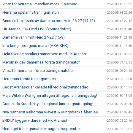
Vinst för herrarna i matchen mot HK Varberg
2020-08-15 18:11
Herrarna spelar ny träningsmatch
2020-08-14 22:26
Ännu en bra insats av damerna mot Heid 26-27 (14-12)
2020-08-12 22:42
HK Aranäs - BK Heid LIVE (kostnadsfritt)
2020-08-12 09:40
Damerna vann mot Heid 24-22 (15-9)
2020-08-11 21:38
Info kring lördagens match (HKA-KHK)
2020-08-11 13:30
Hela Sverige samlas i samarbete med HK Aranäs!
2020-08-11 08:35
Mersmak gav damernas första träningsmatch
2020-08-09 12:35
Vinst för herrarna i första träningsmatchen
2020-08-06 20:28
Herrarnas första träningsmatch
2020-08-05 15:58
Sex st Aranäskillar kallade till regional träningsdag!
2020-07-30 15:15
Maja Witzke-Wahlgren uttagen till regional träningsdag!
2020-07-30 15:05
Grattis Ida Kusoffsky till regional landslagsuttagning!
2020-07-29 08:50
Nya partners! Välkomna Viavest & Kungsbacka Åkeri AB
2020-07-17 09:45
BRIXLY bygger vidare med HK Aranäs!
2020-07-02 20:16
Herrlaget träningsmatcher augusti/september
2020-07-02 12:02