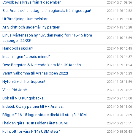
Covidbevis krävs från 1 december
2021-12-01 09:36
8 st Aranäskillar uttagna till regionala träningsdagar!
2021-11-26 10:52
Utförsäljning Hummelskor
2021-11-19 16:00
APS drift och underhåll ny partner!
2021-11-15 13:28
Linus Mårtensson ny huvudansvarig för P 16-15 from
2021-11-10 16:59
säsongen 22/23!
Handboll i skolan!
2021-11-10 10:45
Insamlingen " Josés minne"
2021-11-09 14:37
Owe Bergsten & Nintendo klara för HK Aranäs!
2021-11-09 11:24
Varmt välkomna till Aranäs Open 2022!
2021-11-08 16:23
Nyförvärv till herrtruppen!
2021-11-08 11:59
Vila i frid José
2021-10-29 14:22
Sök till NIU Kungsbacka!
2021-10-27 15:00
Indetek OU ny partner till Hk Aranäs!
2021-10-26 11:06
Bägge F 16-15 lagen vidare direkt till steg 3 i USM!
2021-10-25 12:59
I helgen går F 16 in i elden i årets USM!
2021-10-22 10:51
Full pott för våra P 14 i USM steg 1
2021-10-18 09:43