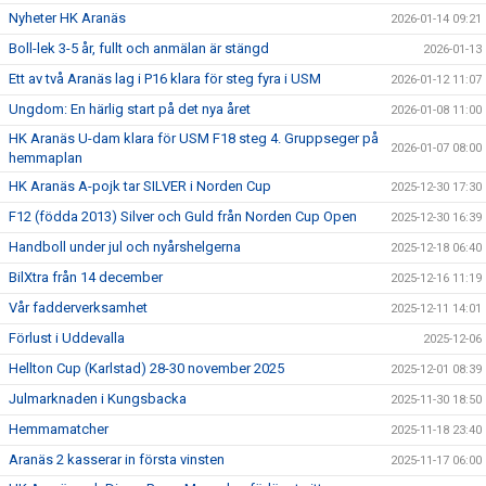
Nyheter HK Aranäs
2026-01-14 09:21
Boll-lek 3-5 år, fullt och anmälan är stängd
2026-01-13
Ett av två Aranäs lag i P16 klara för steg fyra i USM
2026-01-12 11:07
Ungdom: En härlig start på det nya året
2026-01-08 11:00
HK Aranäs U-dam klara för USM F18 steg 4. Gruppseger på
2026-01-07 08:00
hemmaplan
HK Aranäs A-pojk tar SILVER i Norden Cup
2025-12-30 17:30
F12 (födda 2013) Silver och Guld från Norden Cup Open
2025-12-30 16:39
Handboll under jul och nyårshelgerna
2025-12-18 06:40
BilXtra från 14 december
2025-12-16 11:19
Vår fadderverksamhet
2025-12-11 14:01
Förlust i Uddevalla
2025-12-06
Hellton Cup (Karlstad) 28-30 november 2025
2025-12-01 08:39
Julmarknaden i Kungsbacka
2025-11-30 18:50
Hemmamatcher
2025-11-18 23:40
Aranäs 2 kasserar in första vinsten
2025-11-17 06:00