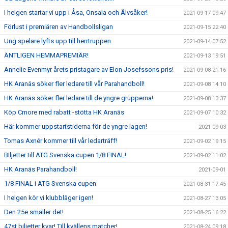
I helgen startar vi upp i Åsa, Onsala och Älvsåker!
2021-09-17 09:47
Förlust i premiären av Handbollsligan
2021-09-15 22:40
Ung spelare lyfts upp till herrtruppen
2021-09-14 07:52
ÄNTLIGEN HEMMAPREMIÄR!
2021-09-13 19:51
Annelie Evenmyr årets pristagare av Elon Josefssons pris!
2021-09-08 21:16
HK Aranäs söker fler ledare till vår Parahandboll!
2021-09-08 14:10
HK Aranäs söker fler ledare till de yngre grupperna!
2021-09-08 13:37
Köp Cmore med rabatt -stötta HK Aranäs
2021-09-07 10:32
Här kommer uppstartstiderna för de yngre lagen!
2021-09-03
Tomas Axnér kommer till vår ledarträff!
2021-09-02 19:15
BIljetter till ATG Svenska cupen 1/8 FINAL!
2021-09-02 11:02
HK Aranäs Parahandboll!
2021-09-01
1/8 FINAL i ATG Svenska cupen
2021-08-31 17:45
I helgen kör vi klubbläger igen!
2021-08-27 13:05
Den 25e smäller det!
2021-08-25 16:22
47st biljetter kvar! Till kvällens matcher!
2021-08-24 09:18