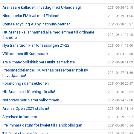
Aranäsare kallade till fysdag med U-landslag!
2021-05-24 10:15
Nico spelar EM kval med Finland!
2021-05-19 11:06
Stena Recycling AB ny Platinum-partner!
2021-05-18 10:27
HK Aranäs kallar härmed alla medlemmar till ordinarie
2021-05-11 17:15
årsmöte
Nya tränartrion klar för säsongen 21-22
2021-05-11 15:00
Välkommen till Kungsbacka!
2021-05-04 10:38
Tre elithandbollsklubbar i unikt samarbete!
2021-04-28 11:03
Pressmeddelande: HK Aranäs presenterar stolt ny
2021-04-27 11:30
huvudpartner!
Förändring i damsektionen
2021-04-20 20:57
HK Aranäs en förening för alla!
2021-04-16 10:52
Nyförvärv herr! Varmt välkommen...
2021-04-14 12:00
Aranäs Open 2021 ställs in!
2021-03-31 11:14
Styrelsen informerar
2021-03-29 10:27
Preliminära datum för kvalet till Handbollsligan
2021-03-20 10:54
Tillfälligt stängt på kansliet!
2021-03-17 14:58