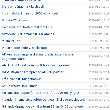
Sista omgångarna + kvalspel!
2021-03-08 09:39
Inga matcher i mars för 2005 och yngre!
2021-02-24 13:23
Vinnare 21 februari
2021-02-22 17:18
Herrlaget inför bortamötet mot GUIF
2021-02-18 15:30
Nyförvärv...Välkommen till HK Aranäs....
2021-02-12 12:00
Vi ställer upp!
2021-02-09 09:58
Pressmeddelande VI ställer upp!
2021-02-09 09:21
HK Aranäs arrangerar distansföreläsningar för alla
2021-02-08 10:55
ungdomsledare!
ÄNTLIGEN!!! Beslut om idrott för äldre ungdomar
2021-02-05 14:47
D&M Uthyrning Entreprenad AB - NY partner!
2021-02-05 09:14
Från Island till Kungsbacka!
2021-01-29 09:37
NYFÖRVÄRV H6 (Herrar)!
2021-01-25 15:19
Hallarna åter öppna för de som är födda 05 och yngre!
2021-01-25 13:09
Inbjudan interna distansföreläsningar till alla Aranäsledare!
2021-01-25 10:42
Gällande öppnande av hallar from 25 jan för 05 och yngre!
2021-01-22 09:26