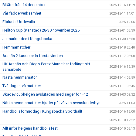
BilXtra från 14 december
2025-12-16 11:19
Vår fadderverksamhet
2025-12-11 14:01
Förlust i Uddevalla
2025-12-06
Hellton Cup (Karlstad) 28-30 november 2025
2025-12-01 08:39
Julmarknaden i Kungsbacka
2025-11-30 18:50
Hemmamatcher
2025-11-18 23:40
Aranäs 2 kasserar in första vinsten
2025-11-17 06:00
HK Aranäs och Diego Perez Marne har förlängt sitt
2025-11-16 12:39
samarbete
Nästa hemmamatch
2025-11-14 08:59
Två dagar två matcher
2025-11-11 08:45
Skadevicuphelgen avslutades med seger för F12
2025-11-03 09:32
Nästa hemmamatcher bjuder på två västsvenska derbyn
2025-11-03
Handbollsförmiddag i Kungsbacka Sporthall!
2025-10-16 12:00
2025-10-10 12:22
Allt inför helgens handbollsfest
2025-10-10 08:13