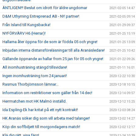
ÄNTLIGEN!!! Beslut om idrott för äldre ungdomar
2021-02-05 14:47
D&M Uthyrning Entreprenad AB - NY partner!
2021-02-05 09:14
Från Island till Kungsbacka!
2021-01-29 09:37
NYFÖRVÄRV H6 (Herrar)!
2021-01-25 15:19
Hallarna åter öppna för de som är födda 05 och yngre!
2021-01-25 13:09
Inbjudan interna distansföreläsningar till alla Aranäsledare!
2021-01-25 10:42
Gällande öppnande av hallar from 25 jan för 05 och yngre!
2021-01-22 09:26
All inomhusträning stängd tillsvidare!
2021-01-11 16:01
Ingen inomhusträning tom 24 januari!
2020-12-22 10:30
Rasmus Thorbjörnsson lämnar...
2020-12-18 10:15
Information om restriktioner som gäller från 14 dec!
2020-12-14 09:57
Herrmatchen mot HK Malmö inställd.
2020-12-12 15:25
Ida Espling-Ek har kritat på ett nytt kontrakt!
2020-12-03 08:24
HK Aranäs söker dig som vill arbeta med talanger!
2020-12-02 14:27
Köp din soffbiljett till morgondagens match!
2020-12-02 12:17
Klä dig rätt, visa färg!
2020-11-24 10:39