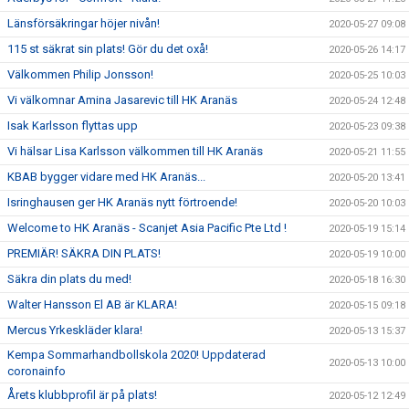
Länsförsäkringar höjer nivån!
2020-05-27 09:08
115 st säkrat sin plats! Gör du det oxå!
2020-05-26 14:17
Välkommen Philip Jonsson!
2020-05-25 10:03
Vi välkomnar Amina Jasarevic till HK Aranäs
2020-05-24 12:48
Isak Karlsson flyttas upp
2020-05-23 09:38
Vi hälsar Lisa Karlsson välkommen till HK Aranäs
2020-05-21 11:55
KBAB bygger vidare med HK Aranäs...
2020-05-20 13:41
Isringhausen ger HK Aranäs nytt förtroende!
2020-05-20 10:03
Welcome to HK Aranäs - Scanjet Asia Pacific Pte Ltd !
2020-05-19 15:14
PREMIÄR! SÄKRA DIN PLATS!
2020-05-19 10:00
Säkra din plats du med!
2020-05-18 16:30
Walter Hansson El AB är KLARA!
2020-05-15 09:18
Mercus Yrkeskläder klara!
2020-05-13 15:37
Kempa Sommarhandbollskola 2020! Uppdaterad
2020-05-13 10:00
coronainfo
Årets klubbprofil är på plats!
2020-05-12 12:49