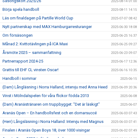
Säsongskort 2025/26
2025-08-14 01:00
Börja spela handboll
2025-08-11 14:15
Läs om finaldagen på Partille World Cup
2025-07-07 08:42
Nytt partnerskap med MAX Hamburgarresturanger
2025-06-30 18:08
Om försäsongen
2025-06-25 16:37
Månad 2: Kvittotävlingen på ICA Maxi
2025-06-25 09:27
Årsmöte 2025 – sammanfattning
2025-06-23 09:07
Partnerrapport 2024-25
2025-06-17 12:36
Grattis till EHF CL vinsten Oscar!
2025-06-16 10:35
Handboll i sommar
2025-06-15
(Dam) Långläsning i Norra Halland, intervju med Anna Heed
2025-06-09 20:36
Vinst i Mölndalspelen för våra flickor födda 2013
2025-06-08
(Dam) Aranästränaren om truppbygget: "Det är läskigt"
2025-06-07
Aranäs Open – En handbollsfest och en domarsuccé
2025-06-03 07:43
(Herr) Långsläsning i Norra Halland: Intervju med Magnus
2025-06-03 07:41
Finalen i Aranäs Open Boys 18, över 1000 visingar
2025-06-02 07:49