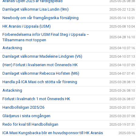
Aranäs Open 2025 är färdigspelad
2025-05-26 08:38
Damlaget välkomnar Lisa Lundin (9m)
2025-05-22 12:26
Newbody om vår framgångsrika försäljning
2025-05-14 10:51
HK Aranäs i Uppsala (USM)
2025-05-08 10:04
Förberedelserna inför USM Final Steg i Uppsala –
2025-04-28 16:10
Tillsammans mot toppen
Avtackning
2025-04-10 07:16
Damlaget välkomnar Madeleine Lindgren (V6)
2025-04-10 07:13
(Herr) Förlust i kvalserien mot Önnereds HK
2025-04-10 07:09
Damlaget välkomnar Rebecca Hofsten (M6)
2025-04-07 07:41
Handla på ICA Maxi och stötta vår förening
2025-03-28 08:19
Avtackning
2025-03-26 08:10
Förlust i kvalmatch 1 mot Önnereds HK
2025-03-26 08:07
Handbollsligan 2025/26
2025-03-20 07:55
Glädjerus i sista omgången
2025-03-20 07:08
Redo för kval till Handbollsligan
2025-03-19 07:31
ICA Maxi Kungsbacka blir en huvudsponsor till HK Aranäs
2025-03-16