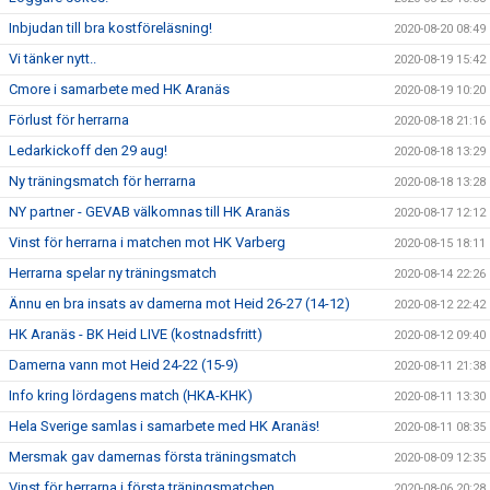
Inbjudan till bra kostföreläsning!
2020-08-20 08:49
Vi tänker nytt..
2020-08-19 15:42
Cmore i samarbete med HK Aranäs
2020-08-19 10:20
Förlust för herrarna
2020-08-18 21:16
Ledarkickoff den 29 aug!
2020-08-18 13:29
Ny träningsmatch för herrarna
2020-08-18 13:28
NY partner - GEVAB välkomnas till HK Aranäs
2020-08-17 12:12
Vinst för herrarna i matchen mot HK Varberg
2020-08-15 18:11
Herrarna spelar ny träningsmatch
2020-08-14 22:26
Ännu en bra insats av damerna mot Heid 26-27 (14-12)
2020-08-12 22:42
HK Aranäs - BK Heid LIVE (kostnadsfritt)
2020-08-12 09:40
Damerna vann mot Heid 24-22 (15-9)
2020-08-11 21:38
Info kring lördagens match (HKA-KHK)
2020-08-11 13:30
Hela Sverige samlas i samarbete med HK Aranäs!
2020-08-11 08:35
Mersmak gav damernas första träningsmatch
2020-08-09 12:35
Vinst för herrarna i första träningsmatchen
2020-08-06 20:28