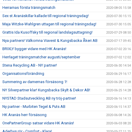
Herrarnas första träningsmatch
2020-08-05 15:58
Sex st Aranäskillar kallade till regional träningsdag!
2020-07-30 15:15
Maja Witzke-Wahlgren uttagen till regional träningsdag!
2020-07-30 15:05
Grattis Ida Kusoffsky till regional landslagsuttagning!
2020-07-29 08:50
Nya partners! Välkomna Viavest & Kungsbacka Åkeri AB
2020-07-17 09:45
BRIXLY bygger vidare med HK Aranäs!
2020-07-02 20:16
Herrlaget träningsmatcher augusti/september
2020-07-02 12:02
Stena Recycling AB - NY partner!
2020-06-30 14:54
Organisationsförändring
2020-06-29 16:17
Summering av damernas försäsong 1!
2020-06-28 12:28
NY Silverpartner klar! Kungsbacka Skylt & Dekor AB!
2020-06-25 14:28
NYSTAD Stadsutveckling AB ny tröj-partner!
2020-06-16 14:13
Ny partner - Murbiten Tegel & Puts AB
2020-06-15 14:37
HK Aranäs herr försäsong
2020-06-08 14:26
OnePartnerGroup satsar vidare HK Aranäs!
2020-06-03 08:20
Aderbys rör - Comfort - Klara!
2020-05-27 11:25