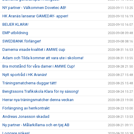
NY partner - Välkommen Dovetec AB!
2020-09-11 13:25
HK Aranäs lanserar GAMEDAY- appen!
2020-09-10 16:19
BEIJER KLARA!
2020-09-10 16:07
EMP utbildning
2020-09-08 09:48
SWEDBANK förlänger!
2020-09-08 08:16
Damerna visade kvalitet i AMWE cup
2020-08-31 16:53
Adam och Tilda kommer att vara ute i skolorna!
2020-08-31 13:55
Bra motstånd för våra damer i AMWE Cup!
2020-08-28 21:50
Nytt sportråd i HK Aranäs!
2020-08-27 15:48
Träningsmatcherna duggar tätt!
2020-08-25 15:48
Bengtssons Trafikskola Klara för ny säsong!
2020-08-24 15:27
Herrar nya träningsmatcher denna veckan
2020-08-23 19:00
Förlängning av herrkontrakt
2020-08-23 10:00
Andreas Jonasson skadad
2020-08-21 13:53
Ny partner - Målarkillarna och en tjej AB
2020-08-21 09:11
Loggare sökes!
2020-08-20 10:38