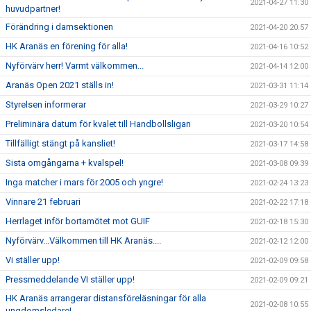
2021-04-27 11:30
huvudpartner!
Förändring i damsektionen
2021-04-20 20:57
HK Aranäs en förening för alla!
2021-04-16 10:52
Nyförvärv herr! Varmt välkommen...
2021-04-14 12:00
Aranäs Open 2021 ställs in!
2021-03-31 11:14
Styrelsen informerar
2021-03-29 10:27
Preliminära datum för kvalet till Handbollsligan
2021-03-20 10:54
Tillfälligt stängt på kansliet!
2021-03-17 14:58
Sista omgångarna + kvalspel!
2021-03-08 09:39
Inga matcher i mars för 2005 och yngre!
2021-02-24 13:23
Vinnare 21 februari
2021-02-22 17:18
Herrlaget inför bortamötet mot GUIF
2021-02-18 15:30
Nyförvärv...Välkommen till HK Aranäs....
2021-02-12 12:00
Vi ställer upp!
2021-02-09 09:58
Pressmeddelande VI ställer upp!
2021-02-09 09:21
HK Aranäs arrangerar distansföreläsningar för alla
2021-02-08 10:55
ungdomsledare!