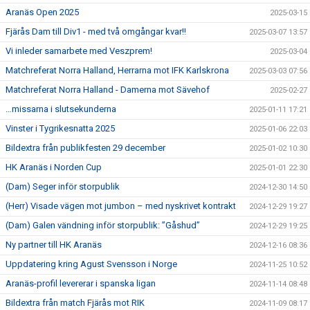
Aranäs Open 2025
2025-03-15
Fjärås Dam till Div1 - med två omgångar kvar!!
2025-03-07 13:57
Vi inleder samarbete med Veszprem!
2025-03-04
Matchreferat Norra Halland, Herrarna mot IFK Karlskrona
2025-03-03 07:56
Matchreferat Norra Halland - Damerna mot Sävehof
2025-02-27
…missarna i slutsekunderna
2025-01-11 17:21
Vinster i Tygrikesnatta 2025
2025-01-06 22:03
Bildextra från publikfesten 29 december
2025-01-02 10:30
HK Aranäs i Norden Cup
2025-01-01 22:30
(Dam) Seger inför storpublik
2024-12-30 14:50
(Herr) Visade vägen mot jumbon – med nyskrivet kontrakt
2024-12-29 19:27
(Dam) Galen vändning inför storpublik: ”Gåshud”
2024-12-29 19:25
Ny partner till HK Aranäs
2024-12-16 08:36
Uppdatering kring Agust Svensson i Norge
2024-11-25 10:52
Aranäs-profil levererar i spanska ligan
2024-11-14 08:48
Bildextra från match Fjärås mot RIK
2024-11-09 08:17