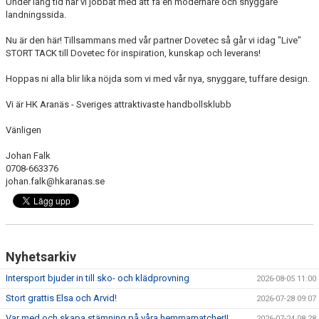
Under lång tid har vi jobbat med att få en modernare och snyggare
landningssida.
Nu är den här! Tillsammans med vår partner Dovetec så går vi idag "Live"
STORT TACK till Dovetec för inspiration, kunskap och leverans!
Hoppas ni alla blir lika nöjda som vi med vår nya, snyggare, tuffare design.
Vi är HK Aranäs - Sveriges attraktivaste handbollsklubb
Vänligen
Johan Falk
0708-663376
johan.falk@hkaranas.se
Nyhetsarkiv
Intersport bjuder in till sko- och klädprovning
2026-08-05 11:00
Stort grattis Elsa och Arvid!
2026-07-28 09:07
Var med och skapa stämning på våra hemmamatcher!!
2026-07-24 08:28