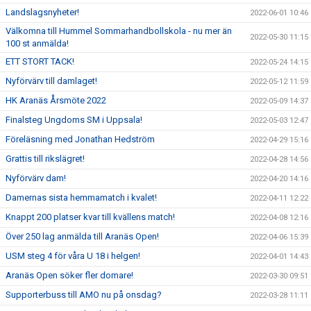
Landslagsnyheter!
2022-06-01 10:46
Välkomna till Hummel Sommarhandbollskola - nu mer än
2022-05-30 11:15
100 st anmälda!
ETT STORT TACK!
2022-05-24 14:15
Nyförvärv till damlaget!
2022-05-12 11:59
HK Aranäs Årsmöte 2022
2022-05-09 14:37
Finalsteg Ungdoms SM i Uppsala!
2022-05-03 12:47
Föreläsning med Jonathan Hedström
2022-04-29 15:16
Grattis till rikslägret!
2022-04-28 14:56
Nyförvärv dam!
2022-04-20 14:16
Damernas sista hemmamatch i kvalet!
2022-04-11 12:22
Knappt 200 platser kvar till kvällens match!
2022-04-08 12:16
Över 250 lag anmälda till Aranäs Open!
2022-04-06 15:39
USM steg 4 för våra U 18 i helgen!
2022-04-01 14:43
Aranäs Open söker fler domare!
2022-03-30 09:51
Supporterbuss till AMO nu på onsdag?
2022-03-28 11:11