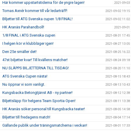
Här kommer uppstartstiderna för de yngre lagen!
2021-09-03
Tomas Axnér kommer till vår ledarträff!
2021-09-02 19:15
BIljetter till ATG Svenska cupen 1/8 FINAL!
2021-09-02 11:02
HK Aranäs Parahandboll!
2021-09-01
1/8 FINAL i ATG Svenska cupen
2021-08-31 17:45
I helgen kör vi klubbläger igen!
2021-08-27 13:05
Den 25e smäller det!
2021-08-25 16:22
47st biljetter kvar! Till kvällens matcher!
2021-08-24 09:18
NU SLÄPPS BILJETTERNA TILL TISDAG!
2021-08-20 11:10
ATG Svenska Cupen nästa!
2021-08-15 18:43
Nu öppnar vi som vanligt.
2021-08-13 10:43
Kungsbacka Betongtjänst AB - ny partner!
2021-08-12 12:38
Biljettsläpp för helgens Team Sportia Open!
2021-08-11 13:38
HK Aranäs söker personal till Kungsbacka teater!
2021-08-05 14:58
Biljetter till fredagens match!
2021-08-04 17:14
Gällande publik under träningsmatcherna i veckan!
2021-08-01 17:33