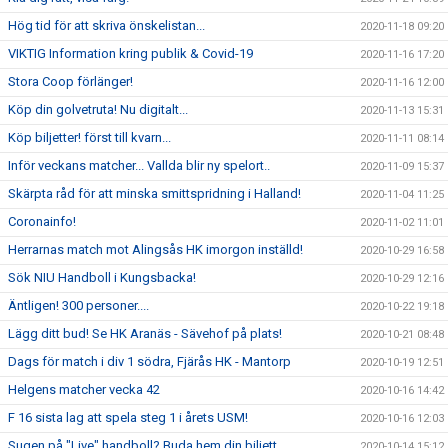
Hög tid för att skriva önskelistan...
2020-11-18 09:20
VIKTIG Information kring publik & Covid-19
2020-11-16 17:20
Stora Coop förlänger!
2020-11-16 12:00
Köp din golvetruta! Nu digitalt...
2020-11-13 15:31
Köp biljetter! först till kvarn...
2020-11-11 08:14
Inför veckans matcher... Vallda blir ny spelort..
2020-11-09 15:37
Skärpta råd för att minska smittspridning i Halland!
2020-11-04 11:25
Coronainfo!
2020-11-02 11:01
Herrarnas match mot Alingsås HK imorgon inställd!
2020-10-29 16:58
Sök NIU Handboll i Kungsbacka!
2020-10-29 12:16
Äntligen! 300 personer....
2020-10-22 19:18
Lägg ditt bud! Se HK Aranäs - Sävehof på plats!
2020-10-21 08:48
Dags för match i div 1 södra, Fjärås HK - Mantorp
2020-10-19 12:51
Helgens matcher vecka 42
2020-10-16 14:42
F 16 sista lag att spela steg 1 i årets USM!
2020-10-16 12:03
Sugen på "Live" handboll? Buda hem din biljett...
2020-10-14 15:12