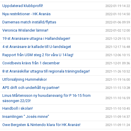
Uppdaterad klubbprofil!
2022-01-19 14:22
Nya restriktioner - HK Aranäs
2022-01-10 14:50
Damernas match inställd/flyttas
2022-01-06 09:59
Veronica Wislander lämnar!
2022-01-02 12:00
19 st Aranäsare uttagna i Hallandslagen!
2021-12-29 15:15
4 st Aranäsare är kallade till U-landslaget
2021-12-17 16:48
Rapport från USM steg 2 för våra U 14 lag!
2021-12-06 10:15
Covidbevis krävs från 1 december
2021-12-01 09:36
8 st Aranäskillar uttagna till regionala träningsdagar!
2021-11-26 10:52
Utförsäljning Hummelskor
2021-11-19 16:00
APS drift och underhåll ny partner!
2021-11-15 13:28
Linus Mårtensson ny huvudansvarig för P 16-15 from
2021-11-10 16:59
säsongen 22/23!
Handboll i skolan!
2021-11-10 10:45
Insamlingen " Josés minne"
2021-11-09 14:37
Owe Bergsten & Nintendo klara för HK Aranäs!
2021-11-09 11:24