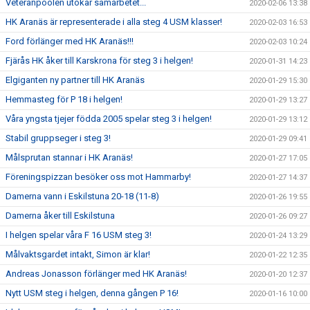
Veteranpoolen utökar samarbetet...
2020-02-06 13:38
HK Aranäs är representerade i alla steg 4 USM klasser!
2020-02-03 16:53
Ford förlänger med HK Aranäs!!!
2020-02-03 10:24
Fjärås HK åker till Karskrona för steg 3 i helgen!
2020-01-31 14:23
Elgiganten ny partner till HK Aranäs
2020-01-29 15:30
Hemmasteg för P 18 i helgen!
2020-01-29 13:27
Våra yngsta tjejer födda 2005 spelar steg 3 i helgen!
2020-01-29 13:12
Stabil gruppseger i steg 3!
2020-01-29 09:41
Målsprutan stannar i HK Aranäs!
2020-01-27 17:05
Föreningspizzan besöker oss mot Hammarby!
2020-01-27 14:37
Damerna vann i Eskilstuna 20-18 (11-8)
2020-01-26 19:55
Damerna åker till Eskilstuna
2020-01-26 09:27
I helgen spelar våra F 16 USM steg 3!
2020-01-24 13:29
Målvaktsgardet intakt, Simon är klar!
2020-01-22 12:35
Andreas Jonasson förlänger med HK Aranäs!
2020-01-20 12:37
Nytt USM steg i helgen, denna gången P 16!
2020-01-16 10:00