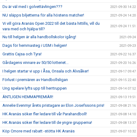
Du är väl med i golvettävlingen???
2021-09-30 14:22
NU släpps biljetterna för alla höstens matcher!
2021-09-24 14:20
Vi vill göra Aranäs Open 2022 till det bästa hittills, vill du
2021-09-24 11:51
vara med och hjälpa till?
Nu till helgen är alla handbollskolor igång!
2021-09-24
Dags för hemmasteg i USM i helgen!
2021-09-23
Grattis Cajsa och Tyra!
2021-09-22 16:37
Gårdagens vinnare av 50/50 lotteriet...
2021-09-20 16:26
I helgen startar vi upp i Åsa, Onsala och Älvsåker!
2021-09-17 09:47
Förlust i premiären av Handbollsligan
2021-09-15 22:40
Ung spelare lyfts upp till herrtruppen
2021-09-14 07:52
ÄNTLIGEN HEMMAPREMIÄR!
2021-09-13 19:51
Annelie Evenmyr årets pristagare av Elon Josefssons pris!
2021-09-08 21:16
HK Aranäs söker fler ledare till vår Parahandboll!
2021-09-08 14:10
HK Aranäs söker fler ledare till de yngre grupperna!
2021-09-08 13:37
Köp Cmore med rabatt -stötta HK Aranäs
2021-09-07 10:32