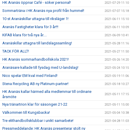
HK Aranäs öppnar Café - söker personal!
2021-07-29 11:10
Sommarträna i HK Aranäs nya profil från hummel!
2021-07-07 15:18
10 st Aranäskillar uttagna till riksläger 1!
2021-06-11 15:10
Aranäs Fastigheter klara för 3 år!!!
2021-06-11 10:09
KIFAB klara för två nya år....
2021-06-09 10:41
Aranäskillar uttagna till landslagssamling!
2021-05-28 11:16
TACK FÖR ALLT!
2021-05-27 11:50
HK Aranäs sommarhandbollskola 2021!
2021-05-26 14:20
Aranäsare kallade till fysdag med U-landslag!
2021-05-24 10:15
Nico spelar EM kval med Finland!
2021-05-19 11:06
Stena Recycling AB ny Platinum-partner!
2021-05-18 10:27
HK Aranäs kallar härmed alla medlemmar till ordinarie
2021-05-11 17:15
årsmöte
Nya tränartrion klar för säsongen 21-22
2021-05-11 15:00
Välkommen till Kungsbacka!
2021-05-04 10:38
Tre elithandbollsklubbar i unikt samarbete!
2021-04-28 11:03
Pressmeddelande: HK Aranäs presenterar stolt ny