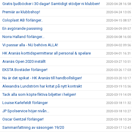
Gratis ljudböcker i 30 dagar! Samtidigt stödjer ni klubben!
2020-04-28 16:58
Premiär av klubbshop!
2020-04-24 13:05
Coloplast AB förlänger..
2020-04-15 08:57
En avgörande passning
2020-04-09 09:57
Norra Halland förlänger...
2020-04-08 16:00
Vi passar alla - NU behövs ALLA!
2020-04-02 09:56
HK Aranäs korttidspermitterar all personal & spelare
2020-04-01 16:31
Aranäs Open 2020 inställt
2020-03-27 10:51
EKSTA Bostäder förlänger!
2020-03-26 17:03
Nu är det spikat - HK Aranäs till handbollsligan!
2020-03-20 10:17
Alexandra Lundström har kritat på nytt kontrakt
2020-03-19 15:56
Tack alla som köpte fiktiva biljetter i helgen!
2020-03-19 14:09
Louise Karlefeldt förlänger
2020-03-18 11:32
JP Spolservice höjer nivån...
2020-03-18 10:27
Oscar Gentzel förlänger!
2020-03-18 10:24
Sammanfattning av säsongen 19/20
2020-03-17 12:43