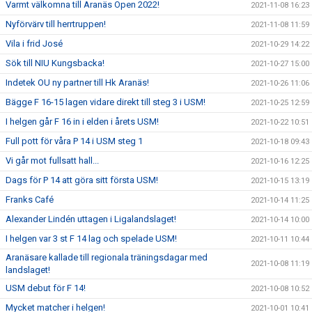
Varmt välkomna till Aranäs Open 2022!
2021-11-08 16:23
Nyförvärv till herrtruppen!
2021-11-08 11:59
Vila i frid José
2021-10-29 14:22
Sök till NIU Kungsbacka!
2021-10-27 15:00
Indetek OU ny partner till Hk Aranäs!
2021-10-26 11:06
Bägge F 16-15 lagen vidare direkt till steg 3 i USM!
2021-10-25 12:59
I helgen går F 16 in i elden i årets USM!
2021-10-22 10:51
Full pott för våra P 14 i USM steg 1
2021-10-18 09:43
Vi går mot fullsatt hall...
2021-10-16 12:25
Dags för P 14 att göra sitt första USM!
2021-10-15 13:19
Franks Café
2021-10-14 11:25
Alexander Lindén uttagen i Ligalandslaget!
2021-10-14 10:00
I helgen var 3 st F 14 lag och spelade USM!
2021-10-11 10:44
Aranäsare kallade till regionala träningsdagar med
2021-10-08 11:19
landslaget!
USM debut för F 14!
2021-10-08 10:52
Mycket matcher i helgen!
2021-10-01 10:41