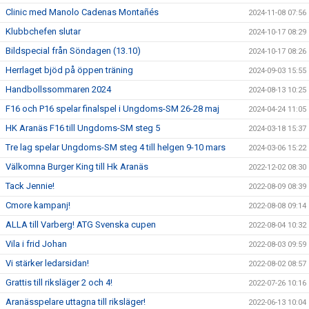
Clinic med Manolo Cadenas Montañés
2024-11-08 07:56
Klubbchefen slutar
2024-10-17 08:29
Bildspecial från Söndagen (13.10)
2024-10-17 08:26
Herrlaget bjöd på öppen träning
2024-09-03 15:55
Handbollssommaren 2024
2024-08-13 10:25
F16 och P16 spelar finalspel i Ungdoms-SM 26-28 maj
2024-04-24 11:05
HK Aranäs F16 till Ungdoms-SM steg 5
2024-03-18 15:37
Tre lag spelar Ungdoms-SM steg 4 till helgen 9-10 mars
2024-03-06 15:22
Välkomna Burger King till Hk Aranäs
2022-12-02 08:30
Tack Jennie!
2022-08-09 08:39
Cmore kampanj!
2022-08-08 09:14
ALLA till Varberg! ATG Svenska cupen
2022-08-04 10:32
Vila i frid Johan
2022-08-03 09:59
Vi stärker ledarsidan!
2022-08-02 08:57
Grattis till riksläger 2 och 4!
2022-07-26 10:16
Aranässpelare uttagna till riksläger!
2022-06-13 10:04