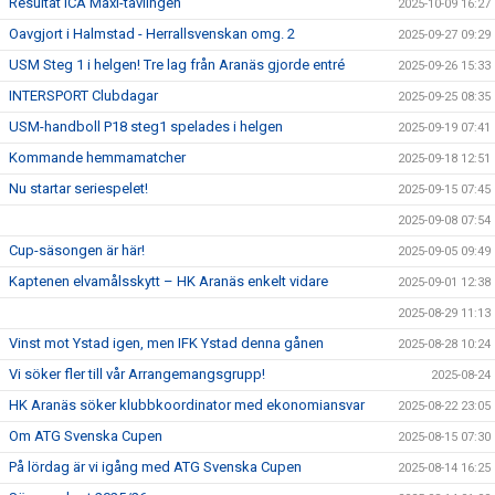
Resultat ICA Maxi-tävlingen
2025-10-09 16:27
Oavgjort i Halmstad - Herrallsvenskan omg. 2
2025-09-27 09:29
USM Steg 1 i helgen! Tre lag från Aranäs gjorde entré
2025-09-26 15:33
INTERSPORT Clubdagar
2025-09-25 08:35
USM-handboll P18 steg1 spelades i helgen
2025-09-19 07:41
Kommande hemmamatcher
2025-09-18 12:51
Nu startar seriespelet!
2025-09-15 07:45
2025-09-08 07:54
Cup-säsongen är här!
2025-09-05 09:49
Kaptenen elvamålsskytt – HK Aranäs enkelt vidare
2025-09-01 12:38
2025-08-29 11:13
Vinst mot Ystad igen, men IFK Ystad denna gånen
2025-08-28 10:24
Vi söker fler till vår Arrangemangsgrupp!
2025-08-24
HK Aranäs söker klubbkoordinator med ekonomiansvar
2025-08-22 23:05
Om ATG Svenska Cupen
2025-08-15 07:30
På lördag är vi igång med ATG Svenska Cupen
2025-08-14 16:25