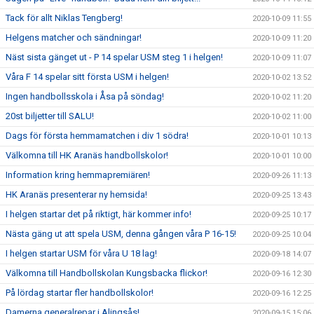
Tack för allt Niklas Tengberg!
2020-10-09 11:55
Helgens matcher och sändningar!
2020-10-09 11:20
Näst sista gänget ut - P 14 spelar USM steg 1 i helgen!
2020-10-09 11:07
Våra F 14 spelar sitt första USM i helgen!
2020-10-02 13:52
Ingen handbollsskola i Åsa på söndag!
2020-10-02 11:20
20st biljetter till SALU!
2020-10-02 11:00
Dags för första hemmamatchen i div 1 södra!
2020-10-01 10:13
Välkomna till HK Aranäs handbollskolor!
2020-10-01 10:00
Information kring hemmapremiären!
2020-09-26 11:13
HK Aranäs presenterar ny hemsida!
2020-09-25 13:43
I helgen startar det på riktigt, här kommer info!
2020-09-25 10:17
Nästa gäng ut att spela USM, denna gången våra P 16-15!
2020-09-25 10:04
I helgen startar USM för våra U 18 lag!
2020-09-18 14:07
Välkomna till Handbollskolan Kungsbacka flickor!
2020-09-16 12:30
På lördag startar fler handbollskolor!
2020-09-16 12:25
Damerna generalrepar i Alingsås!
2020-09-15 15:06