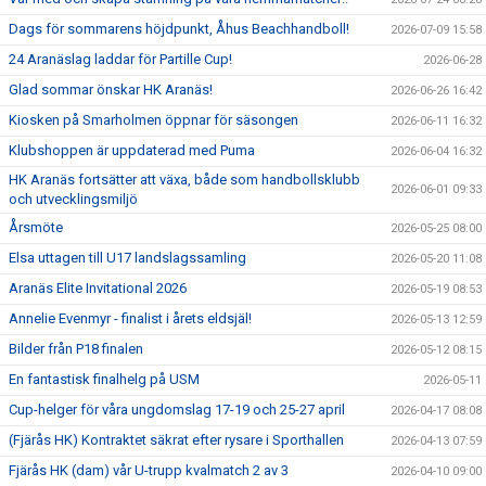
Dags för sommarens höjdpunkt, Åhus Beachhandboll!
2026-07-09 15:58
24 Aranäslag laddar för Partille Cup!
2026-06-28
Glad sommar önskar HK Aranäs!
2026-06-26 16:42
Kiosken på Smarholmen öppnar för säsongen
2026-06-11 16:32
Klubshoppen är uppdaterad med Puma
2026-06-04 16:32
HK Aranäs fortsätter att växa, både som handbollsklubb
2026-06-01 09:33
och utvecklingsmiljö
Årsmöte
2026-05-25 08:00
Elsa uttagen till U17 landslagssamling
2026-05-20 11:08
Aranäs Elite Invitational 2026
2026-05-19 08:53
Annelie Evenmyr - finalist i årets eldsjäl!
2026-05-13 12:59
Bilder från P18 finalen
2026-05-12 08:15
En fantastisk finalhelg på USM
2026-05-11
Cup-helger för våra ungdomslag 17-19 och 25-27 april
2026-04-17 08:08
(Fjärås HK) Kontraktet säkrat efter rysare i Sporthallen
2026-04-13 07:59
Fjärås HK (dam) vår U-trupp kvalmatch 2 av 3
2026-04-10 09:00