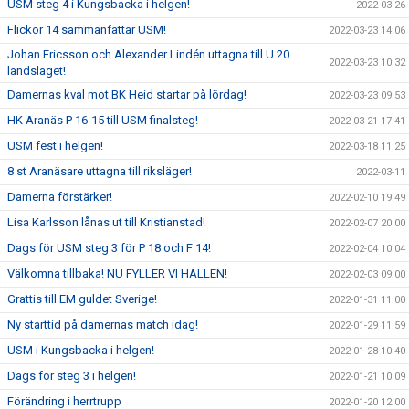
USM steg 4 i Kungsbacka i helgen!
2022-03-26
Flickor 14 sammanfattar USM!
2022-03-23 14:06
Johan Ericsson och Alexander Lindén uttagna till U 20
2022-03-23 10:32
landslaget!
Damernas kval mot BK Heid startar på lördag!
2022-03-23 09:53
HK Aranäs P 16-15 till USM finalsteg!
2022-03-21 17:41
USM fest i helgen!
2022-03-18 11:25
8 st Aranäsare uttagna till riksläger!
2022-03-11
Damerna förstärker!
2022-02-10 19:49
Lisa Karlsson lånas ut till Kristianstad!
2022-02-07 20:00
Dags för USM steg 3 för P 18 och F 14!
2022-02-04 10:04
Välkomna tillbaka! NU FYLLER VI HALLEN!
2022-02-03 09:00
Grattis till EM guldet Sverige!
2022-01-31 11:00
Ny starttid på damernas match idag!
2022-01-29 11:59
USM i Kungsbacka i helgen!
2022-01-28 10:40
Dags för steg 3 i helgen!
2022-01-21 10:09
Förändring i herrtrupp
2022-01-20 12:00