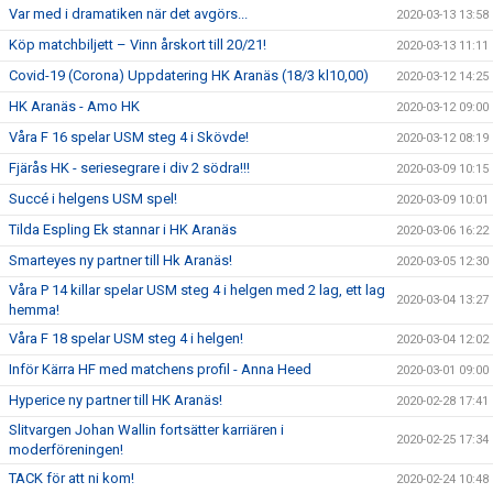
Var med i dramatiken när det avgörs...
2020-03-13 13:58
Köp matchbiljett – Vinn årskort till 20/21!
2020-03-13 11:11
Covid-19 (Corona) Uppdatering HK Aranäs (18/3 kl10,00)
2020-03-12 14:25
HK Aranäs - Amo HK
2020-03-12 09:00
Våra F 16 spelar USM steg 4 i Skövde!
2020-03-12 08:19
Fjärås HK - seriesegrare i div 2 södra!!!
2020-03-09 10:15
Succé i helgens USM spel!
2020-03-09 10:01
Tilda Espling Ek stannar i HK Aranäs
2020-03-06 16:22
Smarteyes ny partner till Hk Aranäs!
2020-03-05 12:30
Våra P 14 killar spelar USM steg 4 i helgen med 2 lag, ett lag
2020-03-04 13:27
hemma!
Våra F 18 spelar USM steg 4 i helgen!
2020-03-04 12:02
Inför Kärra HF med matchens profil - Anna Heed
2020-03-01 09:00
Hyperice ny partner till HK Aranäs!
2020-02-28 17:41
Slitvargen Johan Wallin fortsätter karriären i
2020-02-25 17:34
moderföreningen!
TACK för att ni kom!
2020-02-24 10:48