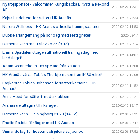
Ny tröjsponsor - Välkommen Kungsbacka Biltvätt & Rekond
2020-02-20 16:34
AB
Kajsa Lindeberg fortsätter i HK Aranäs
2020-02-18 20:33
Nordic Wellness = HK Aranäs officiella träningspartner!
2020-02-17 14:53
Dubbelarrangemang på söndag med festligheter!
2020-02-17
Damerna vann mot Eslöv 28-26 (9-12)
2020-02-16 21:14
Emma Bjurdalen uttagen till nationell träningsdag med
2020-02-14 14:07
landslaget!
Adam Wennerholm - ny spelare från Ystads IF!
2020-02-14 10:00
HK Aranäs värvar Tobias Thorbjörnsson från IK Sävehof!
2020-02-12 10:00
Lagkapten Tobias Johnsson fortsätter karriären i HK
2020-02-11 11:52
Aranäs!
Anna Heed fortsätter i moderklubben
2020-02-10 21:21
Aranäsare uttagna till riksläger!
2020-02-10 16:17
Damerna vann i Helsingborg 21-23 (14-12)
2020-02-08 23:21
Emelie Batista förlänger med HK Aranäs
2020-02-06 21:47
Vinnande lag för hösten och julens säljperiod
2020-02-06 17:52