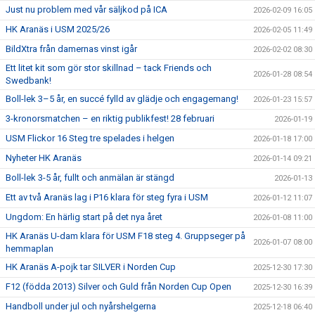
Just nu problem med vår säljkod på ICA
2026-02-09 16:05
HK Aranäs i USM 2025/26
2026-02-05 11:49
BildXtra från damernas vinst igår
2026-02-02 08:30
Ett litet kit som gör stor skillnad – tack Friends och
2026-01-28 08:54
Swedbank!
Boll-lek 3–5 år, en succé fylld av glädje och engagemang!
2026-01-23 15:57
3-kronorsmatchen – en riktig publikfest! 28 februari
2026-01-19
USM Flickor 16 Steg tre spelades i helgen
2026-01-18 17:00
Nyheter HK Aranäs
2026-01-14 09:21
Boll-lek 3-5 år, fullt och anmälan är stängd
2026-01-13
Ett av två Aranäs lag i P16 klara för steg fyra i USM
2026-01-12 11:07
Ungdom: En härlig start på det nya året
2026-01-08 11:00
HK Aranäs U-dam klara för USM F18 steg 4. Gruppseger på
2026-01-07 08:00
hemmaplan
HK Aranäs A-pojk tar SILVER i Norden Cup
2025-12-30 17:30
F12 (födda 2013) Silver och Guld från Norden Cup Open
2025-12-30 16:39
Handboll under jul och nyårshelgerna
2025-12-18 06:40