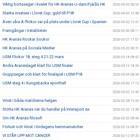
Viktig bortaseger i kvalet för HK Aranäs U-dam/Fjärås HK
2026-04-03 08:55
Starka insatser i Lloret Cup, guld till P18!
2026-04-02 15:48
Även våra A-flickor var på plats under Lloret Cup i Spanien
2026-04-02 15:47
Framgångar i Irstablixten
2026-03-30 08:11
HK Aranäs Rockar Sockor
2026-03-21 17:07
HK Aranäs på Sociala Medier
2026-03-20 08:31
USM Flickor 18, steg 4 21-22 mars
2026-03-18 08:42
Andra Aranäslaget klart för USM finaler
2026-03-15 18:30
Gruppseger och klart för finalspel i USM P18
2026-03-09 08:34
USM steg 4 i Kungsbacka sporthall
2026-03-06 17:12
2026-03-02 13:40
Vinst i båda matcherna helgen
2026-02-28 19:26
Stötta HK Aranäs när du handlar på Intersport.se
2026-02-26 13:38
Om HK Aranäs filosofi
2026-02-25 08:46
Förlust och Vinst i lördagens hemmamatcher
2026-02-16 08:31
VI STÅR UPP MOT CANCER
2026-02-12 09:32