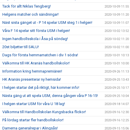
Tack för allt Niklas Tengberg!
2020-10-09 11:55
Helgens matcher och sändningar!
2020-10-09 11:20
Näst sista gänget ut - P 14 spelar USM steg 1 i helgen!
2020-10-09 11:07
Våra F 14 spelar sitt första USM i helgen!
2020-10-02 13:52
Ingen handbollsskola i Åsa på söndag!
2020-10-02 11:20
20st biljetter till SALU!
2020-10-02 11:00
Dags för första hemmamatchen i div 1 södra!
2020-10-01 10:13
Välkomna till HK Aranäs handbollskolor!
2020-10-01 10:00
Information kring hemmapremiären!
2020-09-26 11:13
HK Aranäs presenterar ny hemsida!
2020-09-25 13:43
I helgen startar det på riktigt, här kommer info!
2020-09-25 10:17
Nästa gäng ut att spela USM, denna gången våra P 16-15!
2020-09-25 10:04
I helgen startar USM för våra U 18 lag!
2020-09-18 14:07
Välkomna till Handbollskolan Kungsbacka flickor!
2020-09-16 12:30
På lördag startar fler handbollskolor!
2020-09-16 12:25
Damerna generalrepar i Alingsås!
2020-09-15 15:06