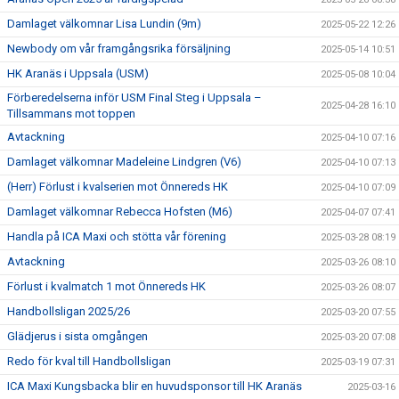
Damlaget välkomnar Lisa Lundin (9m)
2025-05-22 12:26
Newbody om vår framgångsrika försäljning
2025-05-14 10:51
HK Aranäs i Uppsala (USM)
2025-05-08 10:04
Förberedelserna inför USM Final Steg i Uppsala –
2025-04-28 16:10
Tillsammans mot toppen
Avtackning
2025-04-10 07:16
Damlaget välkomnar Madeleine Lindgren (V6)
2025-04-10 07:13
(Herr) Förlust i kvalserien mot Önnereds HK
2025-04-10 07:09
Damlaget välkomnar Rebecca Hofsten (M6)
2025-04-07 07:41
Handla på ICA Maxi och stötta vår förening
2025-03-28 08:19
Avtackning
2025-03-26 08:10
Förlust i kvalmatch 1 mot Önnereds HK
2025-03-26 08:07
Handbollsligan 2025/26
2025-03-20 07:55
Glädjerus i sista omgången
2025-03-20 07:08
Redo för kval till Handbollsligan
2025-03-19 07:31
ICA Maxi Kungsbacka blir en huvudsponsor till HK Aranäs
2025-03-16