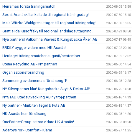
Herrarnas första träningsmatch
2020-08-05 15:58
Sex st Aranäskillar kallade till regional träningsdag!
2020-07-30 15:15
Maja Witzke-Wahlgren uttagen till regional träningsdag!
2020-07-30 15:05
Grattis Ida Kusoffsky till regional landslagsuttagning!
2020-07-29 08:50
Nya partners! Välkomna Viavest & Kungsbacka Åkeri AB
2020-07-17 09:45
BRIXLY bygger vidare med HK Aranäs!
2020-07-02 20:16
Herrlaget träningsmatcher augusti/september
2020-07-02 12:02
Stena Recycling AB - NY partner!
2020-06-30 14:54
Organisationsförändring
2020-06-29 16:17
Summering av damernas försäsong 1!
2020-06-28 12:28
NY Silverpartner klar! Kungsbacka Skylt & Dekor AB!
2020-06-25 14:28
NYSTAD Stadsutveckling AB ny tröj-partner!
2020-06-16 14:13
Ny partner - Murbiten Tegel & Puts AB
2020-06-15 14:37
HK Aranäs herr försäsong
2020-06-08 14:26
OnePartnerGroup satsar vidare HK Aranäs!
2020-06-03 08:20
Aderbys rör - Comfort - Klara!
2020-05-27 11:25