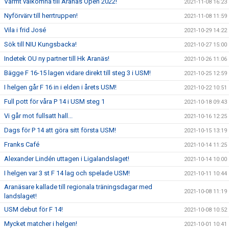
Varmt välkomna till Aranäs Open 2022!
2021-11-08 16:23
Nyförvärv till herrtruppen!
2021-11-08 11:59
Vila i frid José
2021-10-29 14:22
Sök till NIU Kungsbacka!
2021-10-27 15:00
Indetek OU ny partner till Hk Aranäs!
2021-10-26 11:06
Bägge F 16-15 lagen vidare direkt till steg 3 i USM!
2021-10-25 12:59
I helgen går F 16 in i elden i årets USM!
2021-10-22 10:51
Full pott för våra P 14 i USM steg 1
2021-10-18 09:43
Vi går mot fullsatt hall...
2021-10-16 12:25
Dags för P 14 att göra sitt första USM!
2021-10-15 13:19
Franks Café
2021-10-14 11:25
Alexander Lindén uttagen i Ligalandslaget!
2021-10-14 10:00
I helgen var 3 st F 14 lag och spelade USM!
2021-10-11 10:44
Aranäsare kallade till regionala träningsdagar med
2021-10-08 11:19
landslaget!
USM debut för F 14!
2021-10-08 10:52
Mycket matcher i helgen!
2021-10-01 10:41