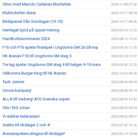
Clinic med Manolo Cadenas Montañés
2024-11-08 07:56
Klubbchefen slutar
2024-10-17 08:29
Bildspecial från Söndagen (13.10)
2024-10-17 08:26
Herrlaget bjöd på öppen träning
2024-09-03 15:55
Handbollssommaren 2024
2024-08-13 10:25
F16 och P16 spelar finalspel i Ungdoms-SM 26-28 maj
2024-04-24 11:05
HK Aranäs F16 till Ungdoms-SM steg 5
2024-03-18 15:37
Tre lag spelar Ungdoms-SM steg 4 till helgen 9-10 mars
2024-03-06 15:22
Välkomna Burger King till Hk Aranäs
2022-12-02 08:30
Tack Jennie!
2022-08-09 08:39
Cmore kampanj!
2022-08-08 09:14
ALLA till Varberg! ATG Svenska cupen
2022-08-04 10:32
Vila i frid Johan
2022-08-03 09:59
Vi stärker ledarsidan!
2022-08-02 08:57
Grattis till riksläger 2 och 4!
2022-07-26 10:16
Aranässpelare uttagna till riksläger!
2022-06-13 10:04