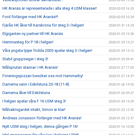
2020-02-06 13:38
HK Aranäs är representerade i alla steg 4 USM klasser!
2020-02-03 16:53
Ford förlänger med HK Aranäs!!!
2020-02-03 10:24
Fjärås HK åker till Karskrona för steg 3 i helgen!
2020-01-31 14:23
Elgiganten ny partner till HK Aranäs
2020-01-29 15:30
Hemmasteg för P 18 i helgen!
2020-01-29 13:27
Våra yngsta tjejer födda 2005 spelar steg 3 i helgen!
2020-01-29 13:12
Stabil gruppseger i steg 3!
2020-01-29 09:41
Målsprutan stannar i HK Aranäs!
2020-01-27 17:05
Föreningspizzan besöker oss mot Hammarby!
2020-01-27 14:37
Damerna vann i Eskilstuna 20-18 (11-8)
2020-01-26 19:55
Damerna åker till Eskilstuna
2020-01-26 09:27
I helgen spelar våra F 16 USM steg 3!
2020-01-24 13:29
Målvaktsgardet intakt, Simon är klar!
2020-01-22 12:35
Andreas Jonasson förlänger med HK Aranäs!
2020-01-20 12:37
Nytt USM steg i helgen, denna gången P 16!
2020-01-16 10:00
Idel gruppsegrar för våra lag i helgens USM!