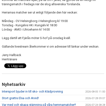
träningsmatch i fredags när de slog allsvenska Torslanda.
Herrarnas matcher ser ut enligt följande den här veckan:
Måndag - OV Helsingborg i Helsingborg kl 19:00
Torsdag - Kungälvs HK i Kungälv kl 18:00
Lördag - AMO i Ulricehamn kl 14:00
Lägg därtill att Fjärås möter S-hof på onsdag kväll.
Gällande livestream återkommer vi om adresser till länkar under veckan.
Jerry Hallbäck
Herrtränare
Nyhetsarkiv
Intersport bjuder in till sko- och klädprovning
2026-08-05 11:00
Stort grattis Elsa och Arvid!
2026-07-28 09:07
Var med och skapa stämning på våra hemmamatcher!!
2026-07-24 08:28