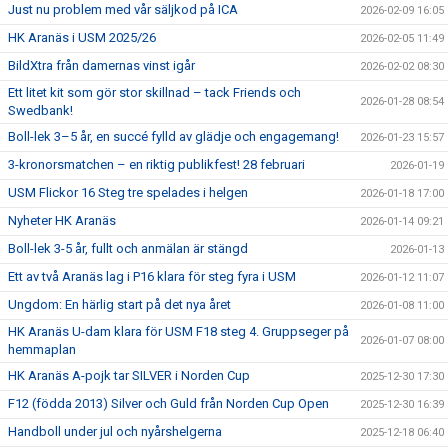
Just nu problem med vår säljkod på ICA
2026-02-09 16:05
HK Aranäs i USM 2025/26
2026-02-05 11:49
BildXtra från damernas vinst igår
2026-02-02 08:30
Ett litet kit som gör stor skillnad – tack Friends och
2026-01-28 08:54
Swedbank!
Boll-lek 3–5 år, en succé fylld av glädje och engagemang!
2026-01-23 15:57
3-kronorsmatchen – en riktig publikfest! 28 februari
2026-01-19
USM Flickor 16 Steg tre spelades i helgen
2026-01-18 17:00
Nyheter HK Aranäs
2026-01-14 09:21
Boll-lek 3-5 år, fullt och anmälan är stängd
2026-01-13
Ett av två Aranäs lag i P16 klara för steg fyra i USM
2026-01-12 11:07
Ungdom: En härlig start på det nya året
2026-01-08 11:00
HK Aranäs U-dam klara för USM F18 steg 4. Gruppseger på
2026-01-07 08:00
hemmaplan
HK Aranäs A-pojk tar SILVER i Norden Cup
2025-12-30 17:30
F12 (födda 2013) Silver och Guld från Norden Cup Open
2025-12-30 16:39
Handboll under jul och nyårshelgerna
2025-12-18 06:40