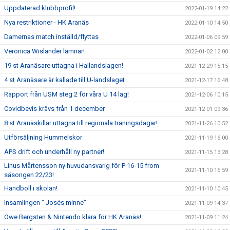
Uppdaterad klubbprofil!
2022-01-19 14:22
Nya restriktioner - HK Aranäs
2022-01-10 14:50
Damernas match inställd/flyttas
2022-01-06 09:59
Veronica Wislander lämnar!
2022-01-02 12:00
19 st Aranäsare uttagna i Hallandslagen!
2021-12-29 15:15
4 st Aranäsare är kallade till U-landslaget
2021-12-17 16:48
Rapport från USM steg 2 för våra U 14 lag!
2021-12-06 10:15
Covidbevis krävs från 1 december
2021-12-01 09:36
8 st Aranäskillar uttagna till regionala träningsdagar!
2021-11-26 10:52
Utförsäljning Hummelskor
2021-11-19 16:00
APS drift och underhåll ny partner!
2021-11-15 13:28
Linus Mårtensson ny huvudansvarig för P 16-15 from
2021-11-10 16:59
säsongen 22/23!
Handboll i skolan!
2021-11-10 10:45
Insamlingen " Josés minne"
2021-11-09 14:37
Owe Bergsten & Nintendo klara för HK Aranäs!
2021-11-09 11:24