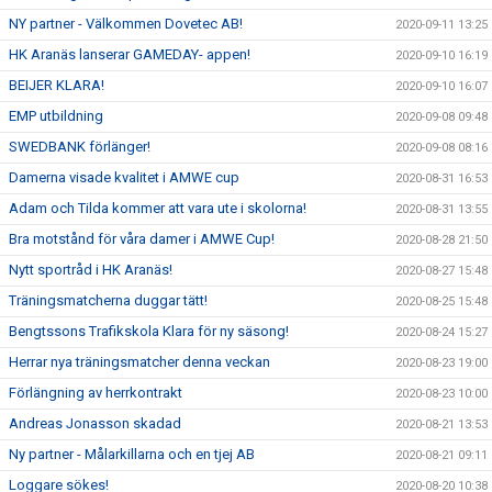
NY partner - Välkommen Dovetec AB!
2020-09-11 13:25
HK Aranäs lanserar GAMEDAY- appen!
2020-09-10 16:19
BEIJER KLARA!
2020-09-10 16:07
EMP utbildning
2020-09-08 09:48
SWEDBANK förlänger!
2020-09-08 08:16
Damerna visade kvalitet i AMWE cup
2020-08-31 16:53
Adam och Tilda kommer att vara ute i skolorna!
2020-08-31 13:55
Bra motstånd för våra damer i AMWE Cup!
2020-08-28 21:50
Nytt sportråd i HK Aranäs!
2020-08-27 15:48
Träningsmatcherna duggar tätt!
2020-08-25 15:48
Bengtssons Trafikskola Klara för ny säsong!
2020-08-24 15:27
Herrar nya träningsmatcher denna veckan
2020-08-23 19:00
Förlängning av herrkontrakt
2020-08-23 10:00
Andreas Jonasson skadad
2020-08-21 13:53
Ny partner - Målarkillarna och en tjej AB
2020-08-21 09:11
Loggare sökes!
2020-08-20 10:38