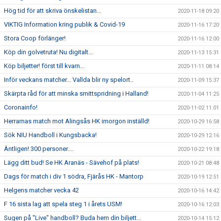
Hög tid för att skriva önskelistan...
2020-11-18 09:20
VIKTIG Information kring publik & Covid-19
2020-11-16 17:20
Stora Coop förlänger!
2020-11-16 12:00
Köp din golvetruta! Nu digitalt...
2020-11-13 15:31
Köp biljetter! först till kvarn...
2020-11-11 08:14
Inför veckans matcher... Vallda blir ny spelort..
2020-11-09 15:37
Skärpta råd för att minska smittspridning i Halland!
2020-11-04 11:25
Coronainfo!
2020-11-02 11:01
Herrarnas match mot Alingsås HK imorgon inställd!
2020-10-29 16:58
Sök NIU Handboll i Kungsbacka!
2020-10-29 12:16
Äntligen! 300 personer....
2020-10-22 19:18
Lägg ditt bud! Se HK Aranäs - Sävehof på plats!
2020-10-21 08:48
Dags för match i div 1 södra, Fjärås HK - Mantorp
2020-10-19 12:51
Helgens matcher vecka 42
2020-10-16 14:42
F 16 sista lag att spela steg 1 i årets USM!
2020-10-16 12:03
Sugen på "Live" handboll? Buda hem din biljett...
2020-10-14 15:12