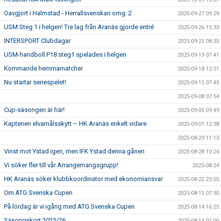
Oavgjort i Halmstad - Herrallsvenskan omg. 2
2025-09-27 09:29
USM Steg 1 i helgen! Tre lag från Aranäs gjorde entré
2025-09-26 15:33
INTERSPORT Clubdagar
2025-09-25 08:35
USM-handboll P18 steg1 spelades i helgen
2025-09-19 07:41
Kommande hemmamatcher
2025-09-18 12:51
Nu startar seriespelet!
2025-09-15 07:45
2025-09-08 07:54
Cup-säsongen är här!
2025-09-05 09:49
Kaptenen elvamålsskytt – HK Aranäs enkelt vidare
2025-09-01 12:38
2025-08-29 11:13
Vinst mot Ystad igen, men IFK Ystad denna gånen
2025-08-28 10:24
Vi söker fler till vår Arrangemangsgrupp!
2025-08-24
HK Aranäs söker klubbkoordinator med ekonomiansvar
2025-08-22 23:05
Om ATG Svenska Cupen
2025-08-15 07:30
På lördag är vi igång med ATG Svenska Cupen
2025-08-14 16:25
Säsongskort 2025/26
2025-08-14 01:00