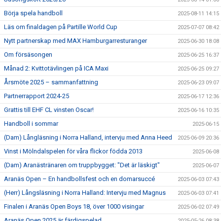
Börja spela handboll
2025-08-11 14:15
Läs om finaldagen på Partille World Cup
2025-07-07 08:42
Nytt partnerskap med MAX Hamburgarresturanger
2025-06-30 18:08
Om försäsongen
2025-06-25 16:37
Månad 2: Kvittotävlingen på ICA Maxi
2025-06-25 09:27
Årsmöte 2025 – sammanfattning
2025-06-23 09:07
Partnerrapport 2024-25
2025-06-17 12:36
Grattis till EHF CL vinsten Oscar!
2025-06-16 10:35
Handboll i sommar
2025-06-15
(Dam) Långläsning i Norra Halland, intervju med Anna Heed
2025-06-09 20:36
Vinst i Mölndalspelen för våra flickor födda 2013
2025-06-08
(Dam) Aranästränaren om truppbygget: "Det är läskigt"
2025-06-07
Aranäs Open – En handbollsfest och en domarsuccé
2025-06-03 07:43
(Herr) Långsläsning i Norra Halland: Intervju med Magnus
2025-06-03 07:41
Finalen i Aranäs Open Boys 18, över 1000 visingar
2025-06-02 07:49
Aranäs Open 2025 är färdigspelad
2025-05-26 08:38