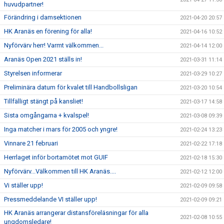
huvudpartner!
Förändring i damsektionen
2021-04-20 20:57
HK Aranäs en förening för alla!
2021-04-16 10:52
Nyförvärv herr! Varmt välkommen...
2021-04-14 12:00
Aranäs Open 2021 ställs in!
2021-03-31 11:14
Styrelsen informerar
2021-03-29 10:27
Preliminära datum för kvalet till Handbollsligan
2021-03-20 10:54
Tillfälligt stängt på kansliet!
2021-03-17 14:58
Sista omgångarna + kvalspel!
2021-03-08 09:39
Inga matcher i mars för 2005 och yngre!
2021-02-24 13:23
Vinnare 21 februari
2021-02-22 17:18
Herrlaget inför bortamötet mot GUIF
2021-02-18 15:30
Nyförvärv...Välkommen till HK Aranäs....
2021-02-12 12:00
Vi ställer upp!
2021-02-09 09:58
Pressmeddelande VI ställer upp!
2021-02-09 09:21
HK Aranäs arrangerar distansföreläsningar för alla
2021-02-08 10:55
ungdomsledare!