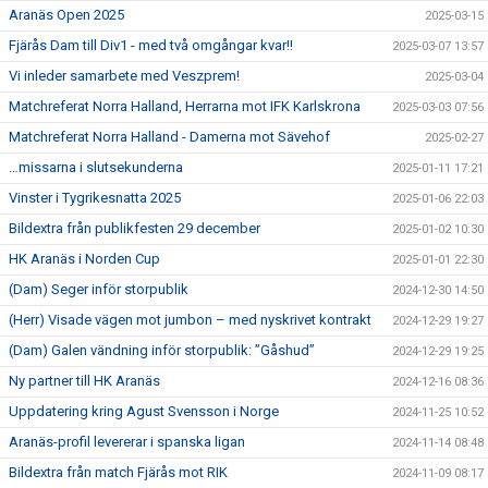
Aranäs Open 2025
2025-03-15
Fjärås Dam till Div1 - med två omgångar kvar!!
2025-03-07 13:57
Vi inleder samarbete med Veszprem!
2025-03-04
Matchreferat Norra Halland, Herrarna mot IFK Karlskrona
2025-03-03 07:56
Matchreferat Norra Halland - Damerna mot Sävehof
2025-02-27
…missarna i slutsekunderna
2025-01-11 17:21
Vinster i Tygrikesnatta 2025
2025-01-06 22:03
Bildextra från publikfesten 29 december
2025-01-02 10:30
HK Aranäs i Norden Cup
2025-01-01 22:30
(Dam) Seger inför storpublik
2024-12-30 14:50
(Herr) Visade vägen mot jumbon – med nyskrivet kontrakt
2024-12-29 19:27
(Dam) Galen vändning inför storpublik: ”Gåshud”
2024-12-29 19:25
Ny partner till HK Aranäs
2024-12-16 08:36
Uppdatering kring Agust Svensson i Norge
2024-11-25 10:52
Aranäs-profil levererar i spanska ligan
2024-11-14 08:48
Bildextra från match Fjärås mot RIK
2024-11-09 08:17