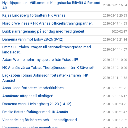
Ny tröjsponsor - Välkommen Kungsbacka Biltvätt & Rekond
2020-02-20 16:34
AB
Kajsa Lindeberg fortsätter i HK Aranäs
2020-02-18 20:33
Nordic Wellness = HK Aranäs officiella träningspartner!
2020-02-17 14:53
Dubbelarrangemang på söndag med festligheter!
2020-02-17
Damerna vann mot Eslöv 28-26 (9-12)
2020-02-16 21:14
Emma Bjurdalen uttagen till nationell träningsdag med
2020-02-14 14:07
landslaget!
Adam Wennerholm - ny spelare från Ystads IF!
2020-02-14 10:00
HK Aranäs värvar Tobias Thorbjörnsson från IK Sävehof!
2020-02-12 10:00
Lagkapten Tobias Johnsson fortsätter karriären i HK
2020-02-11 11:52
Aranäs!
Anna Heed fortsätter i moderklubben
2020-02-10 21:21
Aranäsare uttagna till riksläger!
2020-02-10 16:17
Damerna vann i Helsingborg 21-23 (14-12)
2020-02-08 23:21
Emelie Batista förlänger med HK Aranäs
2020-02-06 21:47
Vinnande lag för hösten och julens säljperiod
2020-02-06 17:52
Veteranpoolen utökar samarbetet...