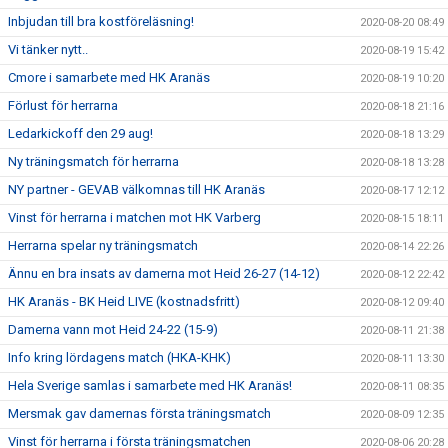
Inbjudan till bra kostföreläsning!
2020-08-20 08:49
Vi tänker nytt..
2020-08-19 15:42
Cmore i samarbete med HK Aranäs
2020-08-19 10:20
Förlust för herrarna
2020-08-18 21:16
Ledarkickoff den 29 aug!
2020-08-18 13:29
Ny träningsmatch för herrarna
2020-08-18 13:28
NY partner - GEVAB välkomnas till HK Aranäs
2020-08-17 12:12
Vinst för herrarna i matchen mot HK Varberg
2020-08-15 18:11
Herrarna spelar ny träningsmatch
2020-08-14 22:26
Ännu en bra insats av damerna mot Heid 26-27 (14-12)
2020-08-12 22:42
HK Aranäs - BK Heid LIVE (kostnadsfritt)
2020-08-12 09:40
Damerna vann mot Heid 24-22 (15-9)
2020-08-11 21:38
Info kring lördagens match (HKA-KHK)
2020-08-11 13:30
Hela Sverige samlas i samarbete med HK Aranäs!
2020-08-11 08:35
Mersmak gav damernas första träningsmatch
2020-08-09 12:35
Vinst för herrarna i första träningsmatchen
2020-08-06 20:28