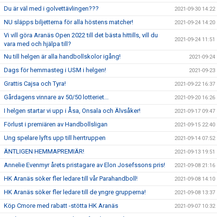
Du är väl med i golvettävlingen???
2021-09-30 14:22
NU släpps biljetterna för alla höstens matcher!
2021-09-24 14:20
Vi vill göra Aranäs Open 2022 till det bästa hittills, vill du
2021-09-24 11:51
vara med och hjälpa till?
Nu till helgen är alla handbollskolor igång!
2021-09-24
Dags för hemmasteg i USM i helgen!
2021-09-23
Grattis Cajsa och Tyra!
2021-09-22 16:37
Gårdagens vinnare av 50/50 lotteriet...
2021-09-20 16:26
I helgen startar vi upp i Åsa, Onsala och Älvsåker!
2021-09-17 09:47
Förlust i premiären av Handbollsligan
2021-09-15 22:40
Ung spelare lyfts upp till herrtruppen
2021-09-14 07:52
ÄNTLIGEN HEMMAPREMIÄR!
2021-09-13 19:51
Annelie Evenmyr årets pristagare av Elon Josefssons pris!
2021-09-08 21:16
HK Aranäs söker fler ledare till vår Parahandboll!
2021-09-08 14:10
HK Aranäs söker fler ledare till de yngre grupperna!
2021-09-08 13:37
Köp Cmore med rabatt -stötta HK Aranäs
2021-09-07 10:32