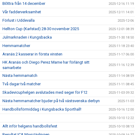
BilXtra från 14 december
2025-12-16 11:19
Vår fadderverksamhet
2025-12-11 14:01
Förlust i Uddevalla
2025-12-06
Hellton Cup (Karlstad) 28-30 november 2025
2025-12-01 08:39
Julmarknaden i Kungsbacka
2025-11-30 18:50
Hemmamatcher
2025-11-18 23:40
Aranäs 2 kasserar in första vinsten
2025-11-17 06:00
HK Aranäs och Diego Perez Marne har förlängt sitt
2025-11-16 12:39
samarbete
Nästa hemmamatch
2025-11-14 08:59
Två dagar två matcher
2025-11-11 08:45
Skadevicuphelgen avslutades med seger för F12
2025-11-03 09:32
Nästa hemmamatcher bjuder på två västsvenska derbyn
2025-11-03
Handbollsförmiddag i Kungsbacka Sporthall!
2025-10-16 12:00
2025-10-10 12:22
Allt inför helgens handbollsfest
2025-10-10 08:13
Resultat ICA Maxi-tävlingen
2025-10-09 16:27