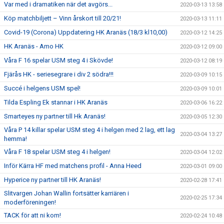
Var med i dramatiken när det avgörs...
2020-03-13 13:58
Köp matchbiljett – Vinn årskort till 20/21!
2020-03-13 11:11
Covid-19 (Corona) Uppdatering HK Aranäs (18/3 kl10,00)
2020-03-12 14:25
HK Aranäs - Amo HK
2020-03-12 09:00
Våra F 16 spelar USM steg 4 i Skövde!
2020-03-12 08:19
Fjärås HK - seriesegrare i div 2 södra!!!
2020-03-09 10:15
Succé i helgens USM spel!
2020-03-09 10:01
Tilda Espling Ek stannar i HK Aranäs
2020-03-06 16:22
Smarteyes ny partner till Hk Aranäs!
2020-03-05 12:30
Våra P 14 killar spelar USM steg 4 i helgen med 2 lag, ett lag
2020-03-04 13:27
hemma!
Våra F 18 spelar USM steg 4 i helgen!
2020-03-04 12:02
Inför Kärra HF med matchens profil - Anna Heed
2020-03-01 09:00
Hyperice ny partner till HK Aranäs!
2020-02-28 17:41
Slitvargen Johan Wallin fortsätter karriären i
2020-02-25 17:34
moderföreningen!
TACK för att ni kom!
2020-02-24 10:48