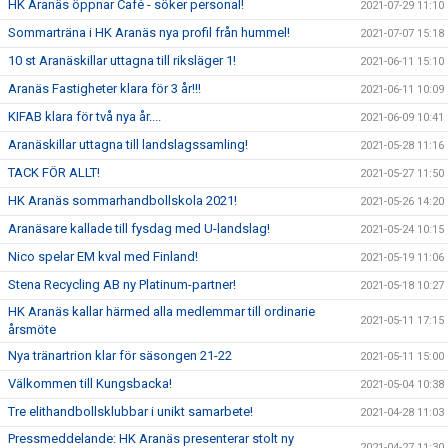
HK Aranäs öppnar Café - söker personal!
2021-07-29 11:10
Sommarträna i HK Aranäs nya profil från hummel!
2021-07-07 15:18
10 st Aranäskillar uttagna till riksläger 1!
2021-06-11 15:10
Aranäs Fastigheter klara för 3 år!!!
2021-06-11 10:09
KIFAB klara för två nya år....
2021-06-09 10:41
Aranäskillar uttagna till landslagssamling!
2021-05-28 11:16
TACK FÖR ALLT!
2021-05-27 11:50
HK Aranäs sommarhandbollskola 2021!
2021-05-26 14:20
Aranäsare kallade till fysdag med U-landslag!
2021-05-24 10:15
Nico spelar EM kval med Finland!
2021-05-19 11:06
Stena Recycling AB ny Platinum-partner!
2021-05-18 10:27
HK Aranäs kallar härmed alla medlemmar till ordinarie
2021-05-11 17:15
årsmöte
Nya tränartrion klar för säsongen 21-22
2021-05-11 15:00
Välkommen till Kungsbacka!
2021-05-04 10:38
Tre elithandbollsklubbar i unikt samarbete!
2021-04-28 11:03
Pressmeddelande: HK Aranäs presenterar stolt ny
2021-04-27 11:30