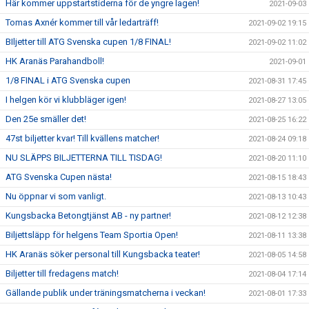
Här kommer uppstartstiderna för de yngre lagen!
2021-09-03
Tomas Axnér kommer till vår ledarträff!
2021-09-02 19:15
BIljetter till ATG Svenska cupen 1/8 FINAL!
2021-09-02 11:02
HK Aranäs Parahandboll!
2021-09-01
1/8 FINAL i ATG Svenska cupen
2021-08-31 17:45
I helgen kör vi klubbläger igen!
2021-08-27 13:05
Den 25e smäller det!
2021-08-25 16:22
47st biljetter kvar! Till kvällens matcher!
2021-08-24 09:18
NU SLÄPPS BILJETTERNA TILL TISDAG!
2021-08-20 11:10
ATG Svenska Cupen nästa!
2021-08-15 18:43
Nu öppnar vi som vanligt.
2021-08-13 10:43
Kungsbacka Betongtjänst AB - ny partner!
2021-08-12 12:38
Biljettsläpp för helgens Team Sportia Open!
2021-08-11 13:38
HK Aranäs söker personal till Kungsbacka teater!
2021-08-05 14:58
Biljetter till fredagens match!
2021-08-04 17:14
Gällande publik under träningsmatcherna i veckan!
2021-08-01 17:33