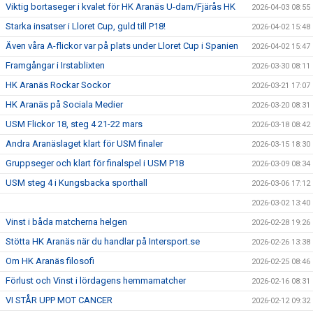
Viktig bortaseger i kvalet för HK Aranäs U-dam/Fjärås HK
2026-04-03 08:55
Starka insatser i Lloret Cup, guld till P18!
2026-04-02 15:48
Även våra A-flickor var på plats under Lloret Cup i Spanien
2026-04-02 15:47
Framgångar i Irstablixten
2026-03-30 08:11
HK Aranäs Rockar Sockor
2026-03-21 17:07
HK Aranäs på Sociala Medier
2026-03-20 08:31
USM Flickor 18, steg 4 21-22 mars
2026-03-18 08:42
Andra Aranäslaget klart för USM finaler
2026-03-15 18:30
Gruppseger och klart för finalspel i USM P18
2026-03-09 08:34
USM steg 4 i Kungsbacka sporthall
2026-03-06 17:12
2026-03-02 13:40
Vinst i båda matcherna helgen
2026-02-28 19:26
Stötta HK Aranäs när du handlar på Intersport.se
2026-02-26 13:38
Om HK Aranäs filosofi
2026-02-25 08:46
Förlust och Vinst i lördagens hemmamatcher
2026-02-16 08:31
VI STÅR UPP MOT CANCER
2026-02-12 09:32