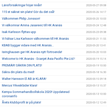
Länsförsäkringar höjer nivån!
2020-05-27 09:08
115 st säkrat sin plats! Gör du det oxå!
2020-05-26 14:17
Välkommen Philip Jonsson!
2020-05-25 10:03
Vi välkomnar Amina Jasarevic till HK Aranäs
2020-05-24 12:48
Isak Karlsson flyttas upp
2020-05-23 09:38
Vi hälsar Lisa Karlsson välkommen till HK Aranäs
2020-05-21 11:55
KBAB bygger vidare med HK Aranäs...
2020-05-20 13:41
Isringhausen ger HK Aranäs nytt förtroende!
2020-05-20 10:03
Welcome to HK Aranäs - Scanjet Asia Pacific Pte Ltd !
2020-05-19 15:14
PREMIÄR! SÄKRA DIN PLATS!
2020-05-19 10:00
Säkra din plats du med!
2020-05-18 16:30
Walter Hansson El AB är KLARA!
2020-05-15 09:18
Mercus Yrkeskläder klara!
2020-05-13 15:37
Kempa Sommarhandbollskola 2020! Uppdaterad
2020-05-13 10:00
coronainfo
Årets klubbprofil är på plats!
2020-05-12 12:49