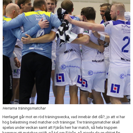
Herrarna träningsmatchar
Herrlaget går mot en röd träningsvecka, vad innebär det då?, jo att vi har
hög belastning med matcher och träningar. Tre träningsmatcher skall
spelas under veckan samt att Fjärås herr har match, så hela truppen
kommer att matchas rejält, på tal om Fjärås, så gjorde de en riktigt fin