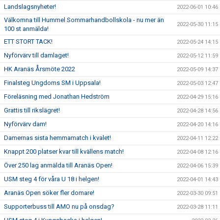
Landslagsnyheter!
2022-06-01 10:46
Välkomna till Hummel Sommarhandbollskola - nu mer än
2022-05-30 11:15
100 st anmälda!
ETT STORT TACK!
2022-05-24 14:15
Nyförvärv till damlaget!
2022-05-12 11:59
HK Aranäs Årsmöte 2022
2022-05-09 14:37
Finalsteg Ungdoms SM i Uppsala!
2022-05-03 12:47
Föreläsning med Jonathan Hedström
2022-04-29 15:16
Grattis till rikslägret!
2022-04-28 14:56
Nyförvärv dam!
2022-04-20 14:16
Damernas sista hemmamatch i kvalet!
2022-04-11 12:22
Knappt 200 platser kvar till kvällens match!
2022-04-08 12:16
Över 250 lag anmälda till Aranäs Open!
2022-04-06 15:39
USM steg 4 för våra U 18 i helgen!
2022-04-01 14:43
Aranäs Open söker fler domare!
2022-03-30 09:51
Supporterbuss till AMO nu på onsdag?
2022-03-28 11:11