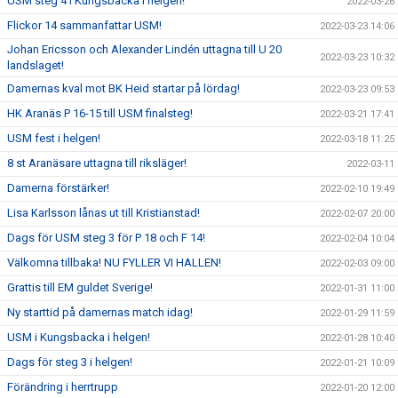
USM steg 4 i Kungsbacka i helgen!
2022-03-26
Flickor 14 sammanfattar USM!
2022-03-23 14:06
Johan Ericsson och Alexander Lindén uttagna till U 20
2022-03-23 10:32
landslaget!
Damernas kval mot BK Heid startar på lördag!
2022-03-23 09:53
HK Aranäs P 16-15 till USM finalsteg!
2022-03-21 17:41
USM fest i helgen!
2022-03-18 11:25
8 st Aranäsare uttagna till riksläger!
2022-03-11
Damerna förstärker!
2022-02-10 19:49
Lisa Karlsson lånas ut till Kristianstad!
2022-02-07 20:00
Dags för USM steg 3 för P 18 och F 14!
2022-02-04 10:04
Välkomna tillbaka! NU FYLLER VI HALLEN!
2022-02-03 09:00
Grattis till EM guldet Sverige!
2022-01-31 11:00
Ny starttid på damernas match idag!
2022-01-29 11:59
USM i Kungsbacka i helgen!
2022-01-28 10:40
Dags för steg 3 i helgen!
2022-01-21 10:09
Förändring i herrtrupp
2022-01-20 12:00