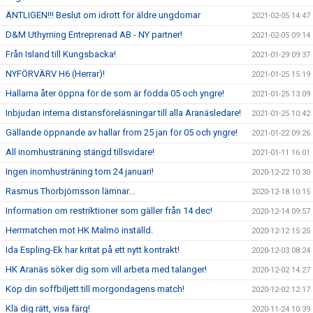
ÄNTLIGEN!!! Beslut om idrott för äldre ungdomar
2021-02-05 14:47
D&M Uthyrning Entreprenad AB - NY partner!
2021-02-05 09:14
Från Island till Kungsbacka!
2021-01-29 09:37
NYFÖRVÄRV H6 (Herrar)!
2021-01-25 15:19
Hallarna åter öppna för de som är födda 05 och yngre!
2021-01-25 13:09
Inbjudan interna distansföreläsningar till alla Aranäsledare!
2021-01-25 10:42
Gällande öppnande av hallar from 25 jan för 05 och yngre!
2021-01-22 09:26
All inomhusträning stängd tillsvidare!
2021-01-11 16:01
Ingen inomhusträning tom 24 januari!
2020-12-22 10:30
Rasmus Thorbjörnsson lämnar...
2020-12-18 10:15
Information om restriktioner som gäller från 14 dec!
2020-12-14 09:57
Herrmatchen mot HK Malmö inställd.
2020-12-12 15:25
Ida Espling-Ek har kritat på ett nytt kontrakt!
2020-12-03 08:24
HK Aranäs söker dig som vill arbeta med talanger!
2020-12-02 14:27
Köp din soffbiljett till morgondagens match!
2020-12-02 12:17
Klä dig rätt, visa färg!
2020-11-24 10:39