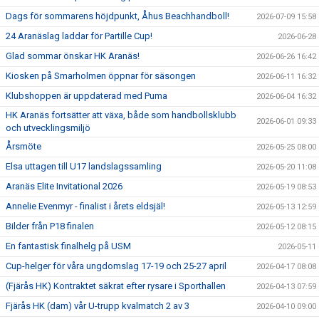
Dags för sommarens höjdpunkt, Åhus Beachhandboll!
2026-07-09 15:58
24 Aranäslag laddar för Partille Cup!
2026-06-28
Glad sommar önskar HK Aranäs!
2026-06-26 16:42
Kiosken på Smarholmen öppnar för säsongen
2026-06-11 16:32
Klubshoppen är uppdaterad med Puma
2026-06-04 16:32
HK Aranäs fortsätter att växa, både som handbollsklubb
2026-06-01 09:33
och utvecklingsmiljö
Årsmöte
2026-05-25 08:00
Elsa uttagen till U17 landslagssamling
2026-05-20 11:08
Aranäs Elite Invitational 2026
2026-05-19 08:53
Annelie Evenmyr - finalist i årets eldsjäl!
2026-05-13 12:59
Bilder från P18 finalen
2026-05-12 08:15
En fantastisk finalhelg på USM
2026-05-11
Cup-helger för våra ungdomslag 17-19 och 25-27 april
2026-04-17 08:08
(Fjärås HK) Kontraktet säkrat efter rysare i Sporthallen
2026-04-13 07:59
Fjärås HK (dam) vår U-trupp kvalmatch 2 av 3
2026-04-10 09:00