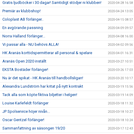
Gratis ljudböcker i 30 dagar! Samtidigt stödjer ni klubben!
2020-04-28 16:58
Premiär av klubbshop!
2020-04-24 13:05
Coloplast AB förlänger..
2020-04-15 08:57
En avgörande passning
2020-04-09 09:57
Norra Halland förlänger...
2020-04-08 16:00
Vi passar alla - NU behövs ALLA!
2020-04-02 09:56
HK Aranäs korttidspermitterar all personal & spelare
2020-04-01 16:31
Aranäs Open 2020 inställt
2020-03-27 10:51
EKSTA Bostäder förlänger!
2020-03-26 17:03
Nu är det spikat - HK Aranäs till handbollsligan!
2020-03-20 10:17
Alexandra Lundström har kritat på nytt kontrakt
2020-03-19 15:56
Tack alla som köpte fiktiva biljetter i helgen!
2020-03-19 14:09
Louise Karlefeldt förlänger
2020-03-18 11:32
JP Spolservice höjer nivån...
2020-03-18 10:27
Oscar Gentzel förlänger!
2020-03-18 10:24
Sammanfattning av säsongen 19/20
2020-03-17 12:43