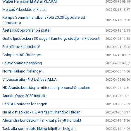
Walter Hansson El AB är KLARA!
2020-05-15 09:18
Mercus Yrkeskläder klara!
2020-05-13 15:37
Kempa Sommarhandbollskola 2020! Uppdaterad
2020-05-13 10:00
coronainfo
Årets klubbprofil är på plats!
2020-05-12 12:49
Gratis ljudböcker i 30 dagar! Samtidigt stödjer ni klubben!
2020-04-28 16:58
Premiär av klubbshop!
2020-04-24 13:05
Coloplast AB förlänger..
2020-04-15 08:57
En avgörande passning
2020-04-09 09:57
Norra Halland förlänger...
2020-04-08 16:00
Vi passar alla - NU behövs ALLA!
2020-04-02 09:56
HK Aranäs korttidspermitterar all personal & spelare
2020-04-01 16:31
Aranäs Open 2020 inställt
2020-03-27 10:51
EKSTA Bostäder förlänger!
2020-03-26 17:03
Nu är det spikat - HK Aranäs till handbollsligan!
2020-03-20 10:17
Alexandra Lundström har kritat på nytt kontrakt
2020-03-19 15:56
Tack alla som köpte fiktiva biljetter i helgen!
2020-03-19 14:09