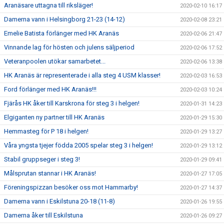
Aranäsare uttagna till riksläger!
2020-02-10 16:17
Damerna vann i Helsingborg 21-23 (14-12)
2020-02-08 23:21
Emelie Batista förlänger med HK Aranäs
2020-02-06 21:47
Vinnande lag för hösten och julens säljperiod
2020-02-06 17:52
Veteranpoolen utökar samarbetet...
2020-02-06 13:38
HK Aranäs är representerade i alla steg 4 USM klasser!
2020-02-03 16:53
Ford förlänger med HK Aranäs!!!
2020-02-03 10:24
Fjärås HK åker till Karskrona för steg 3 i helgen!
2020-01-31 14:23
Elgiganten ny partner till HK Aranäs
2020-01-29 15:30
Hemmasteg för P 18 i helgen!
2020-01-29 13:27
Våra yngsta tjejer födda 2005 spelar steg 3 i helgen!
2020-01-29 13:12
Stabil gruppseger i steg 3!
2020-01-29 09:41
Målsprutan stannar i HK Aranäs!
2020-01-27 17:05
Föreningspizzan besöker oss mot Hammarby!
2020-01-27 14:37
Damerna vann i Eskilstuna 20-18 (11-8)
2020-01-26 19:55
Damerna åker till Eskilstuna
2020-01-26 09:27