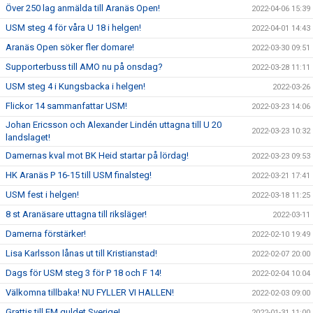
Över 250 lag anmälda till Aranäs Open!
2022-04-06 15:39
USM steg 4 för våra U 18 i helgen!
2022-04-01 14:43
Aranäs Open söker fler domare!
2022-03-30 09:51
Supporterbuss till AMO nu på onsdag?
2022-03-28 11:11
USM steg 4 i Kungsbacka i helgen!
2022-03-26
Flickor 14 sammanfattar USM!
2022-03-23 14:06
Johan Ericsson och Alexander Lindén uttagna till U 20
2022-03-23 10:32
landslaget!
Damernas kval mot BK Heid startar på lördag!
2022-03-23 09:53
HK Aranäs P 16-15 till USM finalsteg!
2022-03-21 17:41
USM fest i helgen!
2022-03-18 11:25
8 st Aranäsare uttagna till riksläger!
2022-03-11
Damerna förstärker!
2022-02-10 19:49
Lisa Karlsson lånas ut till Kristianstad!
2022-02-07 20:00
Dags för USM steg 3 för P 18 och F 14!
2022-02-04 10:04
Välkomna tillbaka! NU FYLLER VI HALLEN!
2022-02-03 09:00
Grattis till EM guldet Sverige!
2022-01-31 11:00