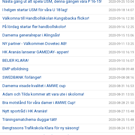
Nästa gäng ut att spela USM, denna gången våra P 16-15!
2020-09-25 10:04
I helgen startar USM för våra U 18 lag!
2020-09-18 14:07
Välkomna till Handbollskolan Kungsbacka flickor!
2020-09-16 12:30
På lördag startar fler handbollskolor!
2020-09-16 12:25
Damerna generalrepar i Alingsås!
2020-09-15 15:06
NY partner - Välkommen Dovetec AB!
2020-09-11 13:25
HK Aranäs lanserar GAMEDAY- appen!
2020-09-10 16:19
BEIJER KLARA!
2020-09-10 16:07
EMP utbildning
2020-09-08 09:48
SWEDBANK förlänger!
2020-09-08 08:16
Damerna visade kvalitet i AMWE cup
2020-08-31 16:53
Adam och Tilda kommer att vara ute i skolorna!
2020-08-31 13:55
Bra motstånd för våra damer i AMWE Cup!
2020-08-28 21:50
Nytt sportråd i HK Aranäs!
2020-08-27 15:48
Träningsmatcherna duggar tätt!
2020-08-25 15:48
Bengtssons Trafikskola Klara för ny säsong!
2020-08-24 15:27