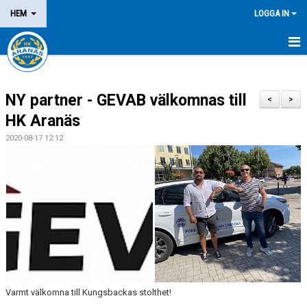
HEM
LOGGA IN
NYHETER
NY partner - GEVAB välkomnas till
OM KLUBBEN
<
>
HK Aranäs
MEDLEM
2020-08-17 12:12
LEDARE
DOMARE/FUNKTIONÄR
KALENDER
MATCHER
LOTTERIER
Varmt välkomna till Kungsbackas stolthet!