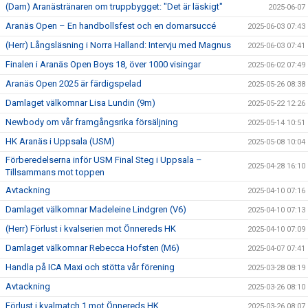
(Dam) Aranästränaren om truppbygget: "Det är läskigt"
2025-06-07
Aranäs Open – En handbollsfest och en domarsuccé
2025-06-03 07:43
(Herr) Långsläsning i Norra Halland: Intervju med Magnus
2025-06-03 07:41
Finalen i Aranäs Open Boys 18, över 1000 visingar
2025-06-02 07:49
Aranäs Open 2025 är färdigspelad
2025-05-26 08:38
Damlaget välkomnar Lisa Lundin (9m)
2025-05-22 12:26
Newbody om vår framgångsrika försäljning
2025-05-14 10:51
HK Aranäs i Uppsala (USM)
2025-05-08 10:04
Förberedelserna inför USM Final Steg i Uppsala –
2025-04-28 16:10
Tillsammans mot toppen
Avtackning
2025-04-10 07:16
Damlaget välkomnar Madeleine Lindgren (V6)
2025-04-10 07:13
(Herr) Förlust i kvalserien mot Önnereds HK
2025-04-10 07:09
Damlaget välkomnar Rebecca Hofsten (M6)
2025-04-07 07:41
Handla på ICA Maxi och stötta vår förening
2025-03-28 08:19
Avtackning
2025-03-26 08:10
Förlust i kvalmatch 1 mot Önnereds HK
2025-03-26 08:07