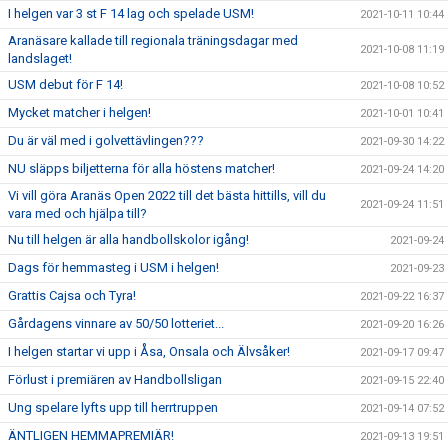
I helgen var 3 st F 14 lag och spelade USM!
2021-10-11 10:44
Aranäsare kallade till regionala träningsdagar med
2021-10-08 11:19
landslaget!
USM debut för F 14!
2021-10-08 10:52
Mycket matcher i helgen!
2021-10-01 10:41
Du är väl med i golvettävlingen???
2021-09-30 14:22
NU släpps biljetterna för alla höstens matcher!
2021-09-24 14:20
Vi vill göra Aranäs Open 2022 till det bästa hittills, vill du
2021-09-24 11:51
vara med och hjälpa till?
Nu till helgen är alla handbollskolor igång!
2021-09-24
Dags för hemmasteg i USM i helgen!
2021-09-23
Grattis Cajsa och Tyra!
2021-09-22 16:37
Gårdagens vinnare av 50/50 lotteriet...
2021-09-20 16:26
I helgen startar vi upp i Åsa, Onsala och Älvsåker!
2021-09-17 09:47
Förlust i premiären av Handbollsligan
2021-09-15 22:40
Ung spelare lyfts upp till herrtruppen
2021-09-14 07:52
ÄNTLIGEN HEMMAPREMIÄR!
2021-09-13 19:51