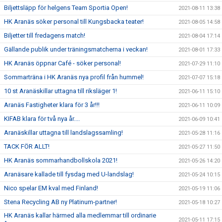
Biljettsläpp för helgens Team Sportia Open!
2021-08-11 13:38
HK Aranäs söker personal till Kungsbacka teater!
2021-08-05 14:58
Biljetter till fredagens match!
2021-08-04 17:14
Gällande publik under träningsmatcherna i veckan!
2021-08-01 17:33
HK Aranäs öppnar Café - söker personal!
2021-07-29 11:10
Sommarträna i HK Aranäs nya profil från hummel!
2021-07-07 15:18
10 st Aranäskillar uttagna till riksläger 1!
2021-06-11 15:10
Aranäs Fastigheter klara för 3 år!!!
2021-06-11 10:09
KIFAB klara för två nya år....
2021-06-09 10:41
Aranäskillar uttagna till landslagssamling!
2021-05-28 11:16
TACK FÖR ALLT!
2021-05-27 11:50
HK Aranäs sommarhandbollskola 2021!
2021-05-26 14:20
Aranäsare kallade till fysdag med U-landslag!
2021-05-24 10:15
Nico spelar EM kval med Finland!
2021-05-19 11:06
Stena Recycling AB ny Platinum-partner!
2021-05-18 10:27
HK Aranäs kallar härmed alla medlemmar till ordinarie
2021-05-11 17:15