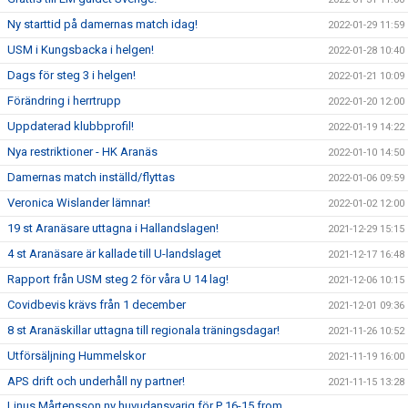
Ny starttid på damernas match idag!
2022-01-29 11:59
USM i Kungsbacka i helgen!
2022-01-28 10:40
Dags för steg 3 i helgen!
2022-01-21 10:09
Förändring i herrtrupp
2022-01-20 12:00
Uppdaterad klubbprofil!
2022-01-19 14:22
Nya restriktioner - HK Aranäs
2022-01-10 14:50
Damernas match inställd/flyttas
2022-01-06 09:59
Veronica Wislander lämnar!
2022-01-02 12:00
19 st Aranäsare uttagna i Hallandslagen!
2021-12-29 15:15
4 st Aranäsare är kallade till U-landslaget
2021-12-17 16:48
Rapport från USM steg 2 för våra U 14 lag!
2021-12-06 10:15
Covidbevis krävs från 1 december
2021-12-01 09:36
8 st Aranäskillar uttagna till regionala träningsdagar!
2021-11-26 10:52
Utförsäljning Hummelskor
2021-11-19 16:00
APS drift och underhåll ny partner!
2021-11-15 13:28
Linus Mårtensson ny huvudansvarig för P 16-15 from