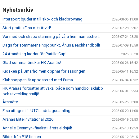
Nyhetsarkiv
Intersport bjuder in till sko- och klädprovning
2026-08-05 11:00
Stort grattis Elsa och Arvid!
2026-07-28 09:07
Var med och skapa stämning på våra hemmamatcher!!
2026-07-24 08:28
Dags för sommarens höjdpunkt, Åhus Beachhandboll!
2026-07-09 15:58
24 Aranäslag laddar för Partille Cup!
2026-06-28
Glad sommar önskar HK Aranäs!
2026-06-26 16:42
Kiosken på Smarholmen öppnar för säsongen
2026-06-11 16:32
Klubshoppen är uppdaterad med Puma
2026-06-04 16:32
HK Aranäs fortsätter att växa, både som handbollsklubb
2026-06-01 09:33
och utvecklingsmiljö
Årsmöte
2026-05-25 08:00
Elsa uttagen till U17 landslagssamling
2026-05-20 11:08
Aranäs Elite Invitational 2026
2026-05-19 08:53
Annelie Evenmyr - finalist i årets eldsjäl!
2026-05-13 12:59
Bilder från P18 finalen
2026-05-12 08:15