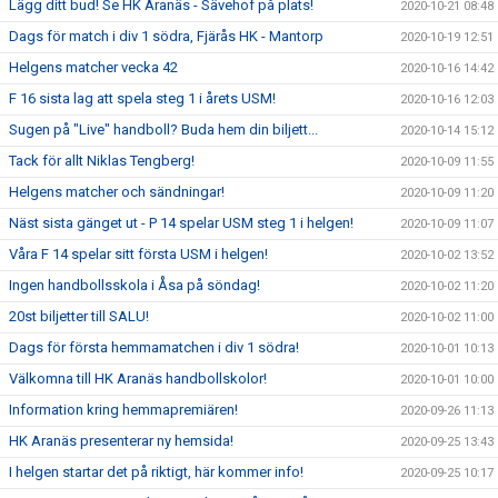
Lägg ditt bud! Se HK Aranäs - Sävehof på plats!
2020-10-21 08:48
Dags för match i div 1 södra, Fjärås HK - Mantorp
2020-10-19 12:51
Helgens matcher vecka 42
2020-10-16 14:42
F 16 sista lag att spela steg 1 i årets USM!
2020-10-16 12:03
Sugen på "Live" handboll? Buda hem din biljett...
2020-10-14 15:12
Tack för allt Niklas Tengberg!
2020-10-09 11:55
Helgens matcher och sändningar!
2020-10-09 11:20
Näst sista gänget ut - P 14 spelar USM steg 1 i helgen!
2020-10-09 11:07
Våra F 14 spelar sitt första USM i helgen!
2020-10-02 13:52
Ingen handbollsskola i Åsa på söndag!
2020-10-02 11:20
20st biljetter till SALU!
2020-10-02 11:00
Dags för första hemmamatchen i div 1 södra!
2020-10-01 10:13
Välkomna till HK Aranäs handbollskolor!
2020-10-01 10:00
Information kring hemmapremiären!
2020-09-26 11:13
HK Aranäs presenterar ny hemsida!
2020-09-25 13:43
I helgen startar det på riktigt, här kommer info!
2020-09-25 10:17