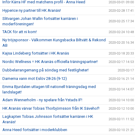
Inför Kärra HF med matchens profil - Anna Heed
2020-03-01 09:00
Hyperice ny partner till HK Aranäs!
2020-02-28 17:41
Slitvargen Johan Wallin fortsätter karriären i
2020-02-25 17:34
moderföreningen!
TACK för att ni kom!
2020-02-24 10:48
Ny tröjsponsor - Välkommen Kungsbacka Biltvätt & Rekond
2020-02-20 16:34
AB
Kajsa Lindeberg fortsätter i HK Aranäs
2020-02-18 20:33
Nordic Wellness = HK Aranäs officiella träningspartner!
2020-02-17 14:53
Dubbelarrangemang på söndag med festligheter!
2020-02-17
Damerna vann mot Eslöv 28-26 (9-12)
2020-02-16 21:14
Emma Bjurdalen uttagen till nationell träningsdag med
2020-02-14 14:07
landslaget!
Adam Wennerholm - ny spelare från Ystads IF!
2020-02-14 10:00
HK Aranäs värvar Tobias Thorbjörnsson från IK Sävehof!
2020-02-12 10:00
Lagkapten Tobias Johnsson fortsätter karriären i HK
2020-02-11 11:52
Aranäs!
Anna Heed fortsätter i moderklubben
2020-02-10 21:21