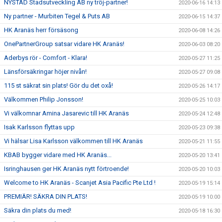
NYSTAD Stadsutveckling AB ny tröj-partner!
2020-06-16 14:13
Ny partner - Murbiten Tegel & Puts AB
2020-06-15 14:37
HK Aranäs herr försäsong
2020-06-08 14:26
OnePartnerGroup satsar vidare HK Aranäs!
2020-06-03 08:20
Aderbys rör - Comfort - Klara!
2020-05-27 11:25
Länsförsäkringar höjer nivån!
2020-05-27 09:08
115 st säkrat sin plats! Gör du det oxå!
2020-05-26 14:17
Välkommen Philip Jonsson!
2020-05-25 10:03
Vi välkomnar Amina Jasarevic till HK Aranäs
2020-05-24 12:48
Isak Karlsson flyttas upp
2020-05-23 09:38
Vi hälsar Lisa Karlsson välkommen till HK Aranäs
2020-05-21 11:55
KBAB bygger vidare med HK Aranäs...
2020-05-20 13:41
Isringhausen ger HK Aranäs nytt förtroende!
2020-05-20 10:03
Welcome to HK Aranäs - Scanjet Asia Pacific Pte Ltd !
2020-05-19 15:14
PREMIÄR! SÄKRA DIN PLATS!
2020-05-19 10:00
Säkra din plats du med!
2020-05-18 16:30