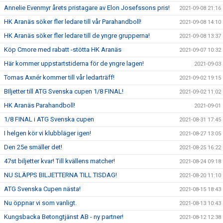
Annelie Evenmyr årets pristagare av Elon Josefssons pris!
2021-09-08 21:16
HK Aranäs söker fler ledare till vår Parahandboll!
2021-09-08 14:10
HK Aranäs söker fler ledare till de yngre grupperna!
2021-09-08 13:37
Köp Cmore med rabatt -stötta HK Aranäs
2021-09-07 10:32
Här kommer uppstartstiderna för de yngre lagen!
2021-09-03
Tomas Axnér kommer till vår ledarträff!
2021-09-02 19:15
BIljetter till ATG Svenska cupen 1/8 FINAL!
2021-09-02 11:02
HK Aranäs Parahandboll!
2021-09-01
1/8 FINAL i ATG Svenska cupen
2021-08-31 17:45
I helgen kör vi klubbläger igen!
2021-08-27 13:05
Den 25e smäller det!
2021-08-25 16:22
47st biljetter kvar! Till kvällens matcher!
2021-08-24 09:18
NU SLÄPPS BILJETTERNA TILL TISDAG!
2021-08-20 11:10
ATG Svenska Cupen nästa!
2021-08-15 18:43
Nu öppnar vi som vanligt.
2021-08-13 10:43
Kungsbacka Betongtjänst AB - ny partner!
2021-08-12 12:38