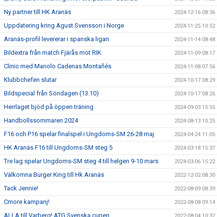
Ny partner till HK Aranäs
2024-12-16 08:36
Uppdatering kring Agust Svensson i Norge
2024-11-25 10:52
Aranäs-profil levererar i spanska ligan
2024-11-14 08:48
Bildextra från match Fjärås mot RIK
2024-11-09 08:17
Clinic med Manolo Cadenas Montañés
2024-11-08 07:56
Klubbchefen slutar
2024-10-17 08:29
Bildspecial från Söndagen (13.10)
2024-10-17 08:26
Herrlaget bjöd på öppen träning
2024-09-03 15:55
Handbollssommaren 2024
2024-08-13 10:25
F16 och P16 spelar finalspel i Ungdoms-SM 26-28 maj
2024-04-24 11:05
HK Aranäs F16 till Ungdoms-SM steg 5
2024-03-18 15:37
Tre lag spelar Ungdoms-SM steg 4 till helgen 9-10 mars
2024-03-06 15:22
Välkomna Burger King till Hk Aranäs
2022-12-02 08:30
Tack Jennie!
2022-08-09 08:39
Cmore kampanj!
2022-08-08 09:14
ALLA till Varberg! ATG Svenska cupen
2022-08-04 10:32