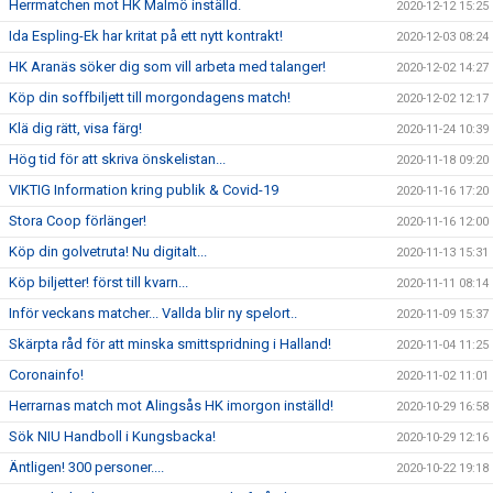
Herrmatchen mot HK Malmö inställd.
2020-12-12 15:25
Ida Espling-Ek har kritat på ett nytt kontrakt!
2020-12-03 08:24
HK Aranäs söker dig som vill arbeta med talanger!
2020-12-02 14:27
Köp din soffbiljett till morgondagens match!
2020-12-02 12:17
Klä dig rätt, visa färg!
2020-11-24 10:39
Hög tid för att skriva önskelistan...
2020-11-18 09:20
VIKTIG Information kring publik & Covid-19
2020-11-16 17:20
Stora Coop förlänger!
2020-11-16 12:00
Köp din golvetruta! Nu digitalt...
2020-11-13 15:31
Köp biljetter! först till kvarn...
2020-11-11 08:14
Inför veckans matcher... Vallda blir ny spelort..
2020-11-09 15:37
Skärpta råd för att minska smittspridning i Halland!
2020-11-04 11:25
Coronainfo!
2020-11-02 11:01
Herrarnas match mot Alingsås HK imorgon inställd!
2020-10-29 16:58
Sök NIU Handboll i Kungsbacka!
2020-10-29 12:16
Äntligen! 300 personer....
2020-10-22 19:18