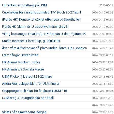
En fantastisk finalhelg på USM
2026-05-11
Cup-helger för våra ungdomslag 17-19 och 25-27 april
2026-04-17 08:08
(Fjärås HK) Kontraktet säkrat efter rysare i Sporthallen
2026-04-13 07:59
Fjärås HK (dam) vår U-trupp kvalmatch 2 av 3
2026-04-10 09:00
Viktig bortaseger i kvalet för HK Aranäs U-dam/Fjärås HK
2026-04-03 08:55
Starka insatser i Lloret Cup, guld till P18!
2026-04-02 15:48
Även våra A-flickor var på plats under Lloret Cup i Spanien
2026-04-02 15:47
Framgångar i Irstablixten
2026-03-30 08:11
HK Aranäs Rockar Sockor
2026-03-21 17:07
HK Aranäs på Sociala Medier
2026-03-20 08:31
USM Flickor 18, steg 4 21-22 mars
2026-03-18 08:42
Andra Aranäslaget klart för USM finaler
2026-03-15 18:30
Gruppseger och klart för finalspel i USM P18
2026-03-09 08:34
USM steg 4 i Kungsbacka sporthall
2026-03-06 17:12
2026-03-02 13:40
Vinst i båda matcherna helgen
2026-02-28 19:26