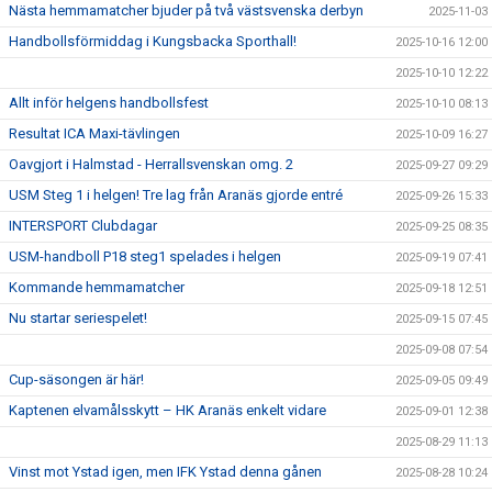
Nästa hemmamatcher bjuder på två västsvenska derbyn
2025-11-03
Handbollsförmiddag i Kungsbacka Sporthall!
2025-10-16 12:00
2025-10-10 12:22
Allt inför helgens handbollsfest
2025-10-10 08:13
Resultat ICA Maxi-tävlingen
2025-10-09 16:27
Oavgjort i Halmstad - Herrallsvenskan omg. 2
2025-09-27 09:29
USM Steg 1 i helgen! Tre lag från Aranäs gjorde entré
2025-09-26 15:33
INTERSPORT Clubdagar
2025-09-25 08:35
USM-handboll P18 steg1 spelades i helgen
2025-09-19 07:41
Kommande hemmamatcher
2025-09-18 12:51
Nu startar seriespelet!
2025-09-15 07:45
2025-09-08 07:54
Cup-säsongen är här!
2025-09-05 09:49
Kaptenen elvamålsskytt – HK Aranäs enkelt vidare
2025-09-01 12:38
2025-08-29 11:13
Vinst mot Ystad igen, men IFK Ystad denna gånen
2025-08-28 10:24