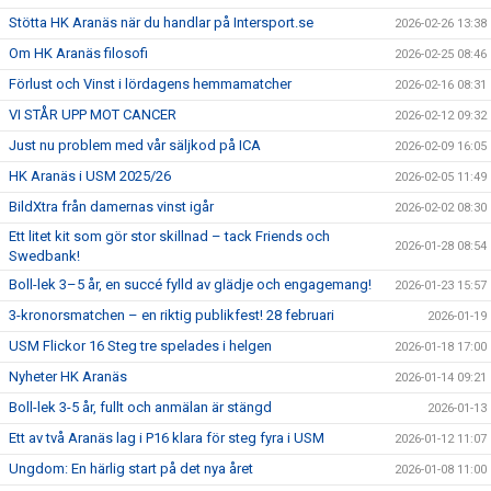
Stötta HK Aranäs när du handlar på Intersport.se
2026-02-26 13:38
Om HK Aranäs filosofi
2026-02-25 08:46
Förlust och Vinst i lördagens hemmamatcher
2026-02-16 08:31
VI STÅR UPP MOT CANCER
2026-02-12 09:32
Just nu problem med vår säljkod på ICA
2026-02-09 16:05
HK Aranäs i USM 2025/26
2026-02-05 11:49
BildXtra från damernas vinst igår
2026-02-02 08:30
Ett litet kit som gör stor skillnad – tack Friends och
2026-01-28 08:54
Swedbank!
Boll-lek 3–5 år, en succé fylld av glädje och engagemang!
2026-01-23 15:57
3-kronorsmatchen – en riktig publikfest! 28 februari
2026-01-19
USM Flickor 16 Steg tre spelades i helgen
2026-01-18 17:00
Nyheter HK Aranäs
2026-01-14 09:21
Boll-lek 3-5 år, fullt och anmälan är stängd
2026-01-13
Ett av två Aranäs lag i P16 klara för steg fyra i USM
2026-01-12 11:07
Ungdom: En härlig start på det nya året
2026-01-08 11:00