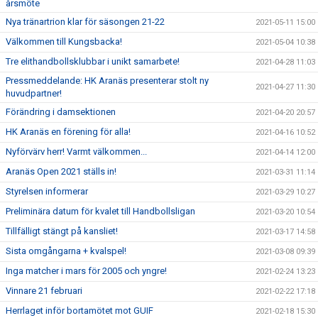
årsmöte
Nya tränartrion klar för säsongen 21-22
2021-05-11 15:00
Välkommen till Kungsbacka!
2021-05-04 10:38
Tre elithandbollsklubbar i unikt samarbete!
2021-04-28 11:03
Pressmeddelande: HK Aranäs presenterar stolt ny
2021-04-27 11:30
huvudpartner!
Förändring i damsektionen
2021-04-20 20:57
HK Aranäs en förening för alla!
2021-04-16 10:52
Nyförvärv herr! Varmt välkommen...
2021-04-14 12:00
Aranäs Open 2021 ställs in!
2021-03-31 11:14
Styrelsen informerar
2021-03-29 10:27
Preliminära datum för kvalet till Handbollsligan
2021-03-20 10:54
Tillfälligt stängt på kansliet!
2021-03-17 14:58
Sista omgångarna + kvalspel!
2021-03-08 09:39
Inga matcher i mars för 2005 och yngre!
2021-02-24 13:23
Vinnare 21 februari
2021-02-22 17:18
Herrlaget inför bortamötet mot GUIF
2021-02-18 15:30