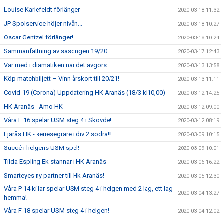
Louise Karlefeldt förlänger
2020-03-18 11:32
JP Spolservice höjer nivån...
2020-03-18 10:27
Oscar Gentzel förlänger!
2020-03-18 10:24
Sammanfattning av säsongen 19/20
2020-03-17 12:43
Var med i dramatiken när det avgörs...
2020-03-13 13:58
Köp matchbiljett – Vinn årskort till 20/21!
2020-03-13 11:11
Covid-19 (Corona) Uppdatering HK Aranäs (18/3 kl10,00)
2020-03-12 14:25
HK Aranäs - Amo HK
2020-03-12 09:00
Våra F 16 spelar USM steg 4 i Skövde!
2020-03-12 08:19
Fjärås HK - seriesegrare i div 2 södra!!!
2020-03-09 10:15
Succé i helgens USM spel!
2020-03-09 10:01
Tilda Espling Ek stannar i HK Aranäs
2020-03-06 16:22
Smarteyes ny partner till Hk Aranäs!
2020-03-05 12:30
Våra P 14 killar spelar USM steg 4 i helgen med 2 lag, ett lag
2020-03-04 13:27
hemma!
Våra F 18 spelar USM steg 4 i helgen!
2020-03-04 12:02