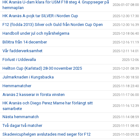
HK Aranäs U-dam klara för USM F18 steg 4. Gruppseger på
2026-01-07 08:00
hemmaplan
HK Aranäs A-pojk tar SILVER i Norden Cup
2025-12-30 17:30
F12 (födda 2013) Silver och Guld från Norden Cup Open
2025-12-30 16:39
Handboll under jul och nyårshelgerna
2025-12-18 06:40
BilXtra från 14 december
2025-12-16 11:19
Vår fadderverksamhet
2025-12-11 14:01
Förlust i Uddevalla
2025-12-06
Hellton Cup (Karlstad) 28-30 november 2025
2025-12-01 08:39
Julmarknaden i Kungsbacka
2025-11-30 18:50
Hemmamatcher
2025-11-18 23:40
Aranäs 2 kasserar in första vinsten
2025-11-17 06:00
HK Aranäs och Diego Perez Marne har förlängt sitt
2025-11-16 12:39
samarbete
Nästa hemmamatch
2025-11-14 08:59
Två dagar två matcher
2025-11-11 08:45
Skadevicuphelgen avslutades med seger för F12
2025-11-03 09:32