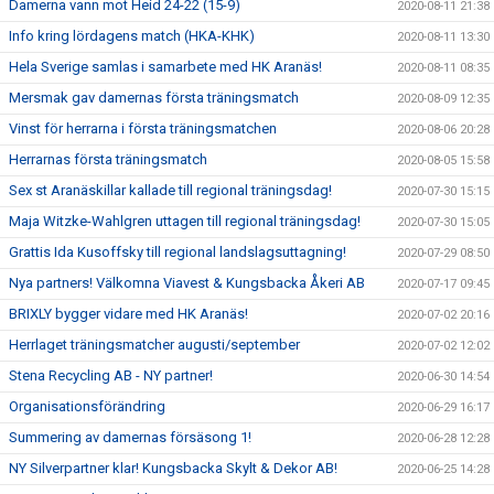
Damerna vann mot Heid 24-22 (15-9)
2020-08-11 21:38
Info kring lördagens match (HKA-KHK)
2020-08-11 13:30
Hela Sverige samlas i samarbete med HK Aranäs!
2020-08-11 08:35
Mersmak gav damernas första träningsmatch
2020-08-09 12:35
Vinst för herrarna i första träningsmatchen
2020-08-06 20:28
Herrarnas första träningsmatch
2020-08-05 15:58
Sex st Aranäskillar kallade till regional träningsdag!
2020-07-30 15:15
Maja Witzke-Wahlgren uttagen till regional träningsdag!
2020-07-30 15:05
Grattis Ida Kusoffsky till regional landslagsuttagning!
2020-07-29 08:50
Nya partners! Välkomna Viavest & Kungsbacka Åkeri AB
2020-07-17 09:45
BRIXLY bygger vidare med HK Aranäs!
2020-07-02 20:16
Herrlaget träningsmatcher augusti/september
2020-07-02 12:02
Stena Recycling AB - NY partner!
2020-06-30 14:54
Organisationsförändring
2020-06-29 16:17
Summering av damernas försäsong 1!
2020-06-28 12:28
NY Silverpartner klar! Kungsbacka Skylt & Dekor AB!
2020-06-25 14:28