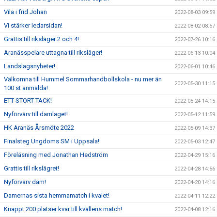
Vila i frid Johan
2022-08-03 09:59
Vi stärker ledarsidan!
2022-08-02 08:57
Grattis till riksläger 2 och 4!
2022-07-26 10:16
Aranässpelare uttagna till riksläger!
2022-06-13 10:04
Landslagsnyheter!
2022-06-01 10:46
Välkomna till Hummel Sommarhandbollskola - nu mer än
2022-05-30 11:15
100 st anmälda!
ETT STORT TACK!
2022-05-24 14:15
Nyförvärv till damlaget!
2022-05-12 11:59
HK Aranäs Årsmöte 2022
2022-05-09 14:37
Finalsteg Ungdoms SM i Uppsala!
2022-05-03 12:47
Föreläsning med Jonathan Hedström
2022-04-29 15:16
Grattis till rikslägret!
2022-04-28 14:56
Nyförvärv dam!
2022-04-20 14:16
Damernas sista hemmamatch i kvalet!
2022-04-11 12:22
Knappt 200 platser kvar till kvällens match!
2022-04-08 12:16