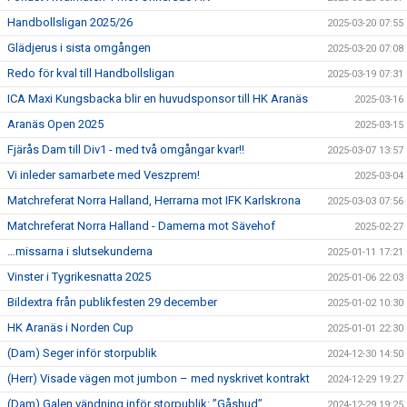
Handbollsligan 2025/26
2025-03-20 07:55
Glädjerus i sista omgången
2025-03-20 07:08
Redo för kval till Handbollsligan
2025-03-19 07:31
ICA Maxi Kungsbacka blir en huvudsponsor till HK Aranäs
2025-03-16
Aranäs Open 2025
2025-03-15
Fjärås Dam till Div1 - med två omgångar kvar!!
2025-03-07 13:57
Vi inleder samarbete med Veszprem!
2025-03-04
Matchreferat Norra Halland, Herrarna mot IFK Karlskrona
2025-03-03 07:56
Matchreferat Norra Halland - Damerna mot Sävehof
2025-02-27
…missarna i slutsekunderna
2025-01-11 17:21
Vinster i Tygrikesnatta 2025
2025-01-06 22:03
Bildextra från publikfesten 29 december
2025-01-02 10:30
HK Aranäs i Norden Cup
2025-01-01 22:30
(Dam) Seger inför storpublik
2024-12-30 14:50
(Herr) Visade vägen mot jumbon – med nyskrivet kontrakt
2024-12-29 19:27
(Dam) Galen vändning inför storpublik: ”Gåshud”
2024-12-29 19:25