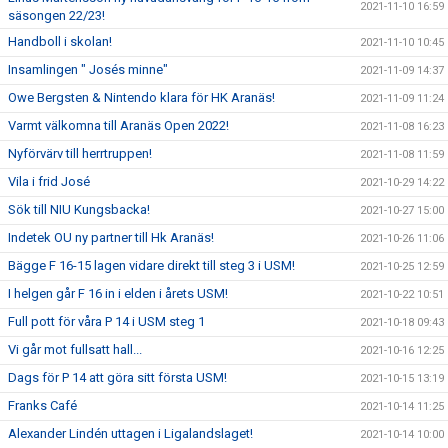
2021-11-10 16:59
säsongen 22/23!
Handboll i skolan!
2021-11-10 10:45
Insamlingen " Josés minne"
2021-11-09 14:37
Owe Bergsten & Nintendo klara för HK Aranäs!
2021-11-09 11:24
Varmt välkomna till Aranäs Open 2022!
2021-11-08 16:23
Nyförvärv till herrtruppen!
2021-11-08 11:59
Vila i frid José
2021-10-29 14:22
Sök till NIU Kungsbacka!
2021-10-27 15:00
Indetek OU ny partner till Hk Aranäs!
2021-10-26 11:06
Bägge F 16-15 lagen vidare direkt till steg 3 i USM!
2021-10-25 12:59
I helgen går F 16 in i elden i årets USM!
2021-10-22 10:51
Full pott för våra P 14 i USM steg 1
2021-10-18 09:43
Vi går mot fullsatt hall...
2021-10-16 12:25
Dags för P 14 att göra sitt första USM!
2021-10-15 13:19
Franks Café
2021-10-14 11:25
Alexander Lindén uttagen i Ligalandslaget!
2021-10-14 10:00