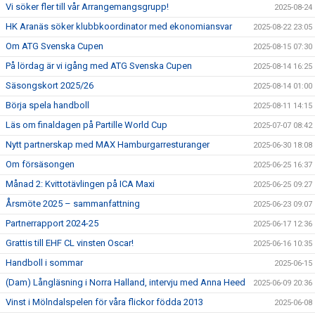
Vi söker fler till vår Arrangemangsgrupp!
2025-08-24
HK Aranäs söker klubbkoordinator med ekonomiansvar
2025-08-22 23:05
Om ATG Svenska Cupen
2025-08-15 07:30
På lördag är vi igång med ATG Svenska Cupen
2025-08-14 16:25
Säsongskort 2025/26
2025-08-14 01:00
Börja spela handboll
2025-08-11 14:15
Läs om finaldagen på Partille World Cup
2025-07-07 08:42
Nytt partnerskap med MAX Hamburgarresturanger
2025-06-30 18:08
Om försäsongen
2025-06-25 16:37
Månad 2: Kvittotävlingen på ICA Maxi
2025-06-25 09:27
Årsmöte 2025 – sammanfattning
2025-06-23 09:07
Partnerrapport 2024-25
2025-06-17 12:36
Grattis till EHF CL vinsten Oscar!
2025-06-16 10:35
Handboll i sommar
2025-06-15
(Dam) Långläsning i Norra Halland, intervju med Anna Heed
2025-06-09 20:36
Vinst i Mölndalspelen för våra flickor födda 2013
2025-06-08