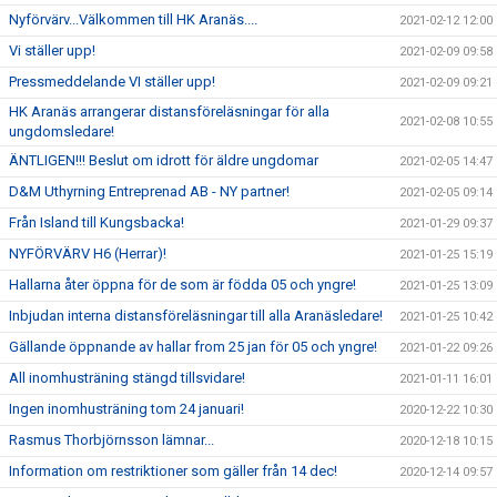
Nyförvärv...Välkommen till HK Aranäs....
2021-02-12 12:00
Vi ställer upp!
2021-02-09 09:58
Pressmeddelande VI ställer upp!
2021-02-09 09:21
HK Aranäs arrangerar distansföreläsningar för alla
2021-02-08 10:55
ungdomsledare!
ÄNTLIGEN!!! Beslut om idrott för äldre ungdomar
2021-02-05 14:47
D&M Uthyrning Entreprenad AB - NY partner!
2021-02-05 09:14
Från Island till Kungsbacka!
2021-01-29 09:37
NYFÖRVÄRV H6 (Herrar)!
2021-01-25 15:19
Hallarna åter öppna för de som är födda 05 och yngre!
2021-01-25 13:09
Inbjudan interna distansföreläsningar till alla Aranäsledare!
2021-01-25 10:42
Gällande öppnande av hallar from 25 jan för 05 och yngre!
2021-01-22 09:26
All inomhusträning stängd tillsvidare!
2021-01-11 16:01
Ingen inomhusträning tom 24 januari!
2020-12-22 10:30
Rasmus Thorbjörnsson lämnar...
2020-12-18 10:15
Information om restriktioner som gäller från 14 dec!
2020-12-14 09:57