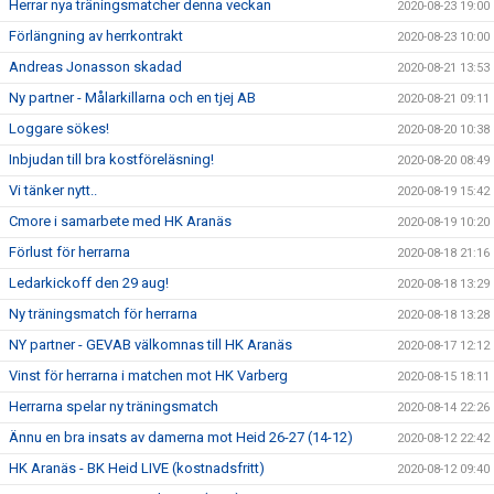
Herrar nya träningsmatcher denna veckan
2020-08-23 19:00
Förlängning av herrkontrakt
2020-08-23 10:00
Andreas Jonasson skadad
2020-08-21 13:53
Ny partner - Målarkillarna och en tjej AB
2020-08-21 09:11
Loggare sökes!
2020-08-20 10:38
Inbjudan till bra kostföreläsning!
2020-08-20 08:49
Vi tänker nytt..
2020-08-19 15:42
Cmore i samarbete med HK Aranäs
2020-08-19 10:20
Förlust för herrarna
2020-08-18 21:16
Ledarkickoff den 29 aug!
2020-08-18 13:29
Ny träningsmatch för herrarna
2020-08-18 13:28
NY partner - GEVAB välkomnas till HK Aranäs
2020-08-17 12:12
Vinst för herrarna i matchen mot HK Varberg
2020-08-15 18:11
Herrarna spelar ny träningsmatch
2020-08-14 22:26
Ännu en bra insats av damerna mot Heid 26-27 (14-12)
2020-08-12 22:42
HK Aranäs - BK Heid LIVE (kostnadsfritt)
2020-08-12 09:40