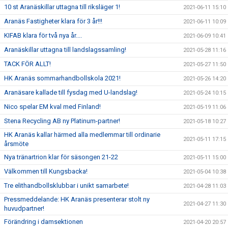
10 st Aranäskillar uttagna till riksläger 1!
2021-06-11 15:10
Aranäs Fastigheter klara för 3 år!!!
2021-06-11 10:09
KIFAB klara för två nya år....
2021-06-09 10:41
Aranäskillar uttagna till landslagssamling!
2021-05-28 11:16
TACK FÖR ALLT!
2021-05-27 11:50
HK Aranäs sommarhandbollskola 2021!
2021-05-26 14:20
Aranäsare kallade till fysdag med U-landslag!
2021-05-24 10:15
Nico spelar EM kval med Finland!
2021-05-19 11:06
Stena Recycling AB ny Platinum-partner!
2021-05-18 10:27
HK Aranäs kallar härmed alla medlemmar till ordinarie
2021-05-11 17:15
årsmöte
Nya tränartrion klar för säsongen 21-22
2021-05-11 15:00
Välkommen till Kungsbacka!
2021-05-04 10:38
Tre elithandbollsklubbar i unikt samarbete!
2021-04-28 11:03
Pressmeddelande: HK Aranäs presenterar stolt ny
2021-04-27 11:30
huvudpartner!
Förändring i damsektionen
2021-04-20 20:57