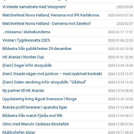
Vi inleder samarbete med Veszprem!
2025-03-04
Matchreferat Norra Halland, Herrarna mot IFK Karlskrona
2025-03-03 07:56
Matchreferat Norra Halland - Damerna mot Sävehof
2025-02-27
…missarna i slutsekunderna
2025-01-11 17:21
Vinster i Tygrikesnatta 2025
2025-01-06 22:03
Bildextra från publikfesten 29 december
2025-01-02 10:30
HK Aranäs i Norden Cup
2025-01-01 22:30
(Dam) Seger inför storpublik
2024-12-30 14:50
(Herr) Visade vägen mot jumbon – med nyskrivet kontrakt
2024-12-29 19:27
(Dam) Galen vändning inför storpublik: ”Gåshud”
2024-12-29 19:25
Ny partner till HK Aranäs
2024-12-16 08:36
Uppdatering kring Agust Svensson i Norge
2024-11-25 10:52
Aranäs-profil levererar i spanska ligan
2024-11-14 08:48
Bildextra från match Fjärås mot RIK
2024-11-09 08:17
Clinic med Manolo Cadenas Montañés
2024-11-08 07:56
Klubbchefen slutar
2024-10-17 08:29