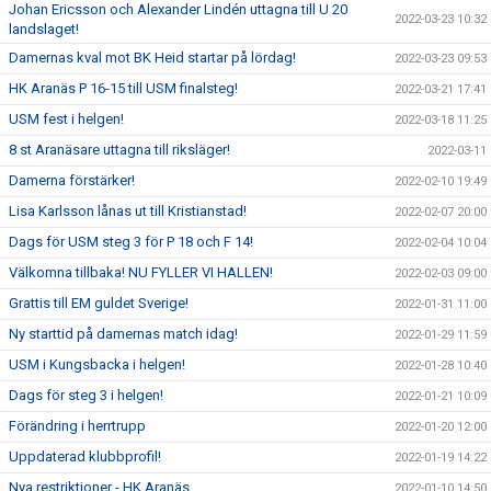
Johan Ericsson och Alexander Lindén uttagna till U 20
2022-03-23 10:32
landslaget!
Damernas kval mot BK Heid startar på lördag!
2022-03-23 09:53
HK Aranäs P 16-15 till USM finalsteg!
2022-03-21 17:41
USM fest i helgen!
2022-03-18 11:25
8 st Aranäsare uttagna till riksläger!
2022-03-11
Damerna förstärker!
2022-02-10 19:49
Lisa Karlsson lånas ut till Kristianstad!
2022-02-07 20:00
Dags för USM steg 3 för P 18 och F 14!
2022-02-04 10:04
Välkomna tillbaka! NU FYLLER VI HALLEN!
2022-02-03 09:00
Grattis till EM guldet Sverige!
2022-01-31 11:00
Ny starttid på damernas match idag!
2022-01-29 11:59
USM i Kungsbacka i helgen!
2022-01-28 10:40
Dags för steg 3 i helgen!
2022-01-21 10:09
Förändring i herrtrupp
2022-01-20 12:00
Uppdaterad klubbprofil!
2022-01-19 14:22
Nya restriktioner - HK Aranäs
2022-01-10 14:50