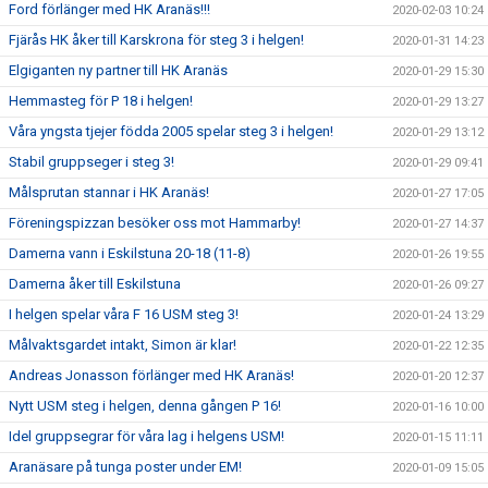
Ford förlänger med HK Aranäs!!!
2020-02-03 10:24
Fjärås HK åker till Karskrona för steg 3 i helgen!
2020-01-31 14:23
Elgiganten ny partner till HK Aranäs
2020-01-29 15:30
Hemmasteg för P 18 i helgen!
2020-01-29 13:27
Våra yngsta tjejer födda 2005 spelar steg 3 i helgen!
2020-01-29 13:12
Stabil gruppseger i steg 3!
2020-01-29 09:41
Målsprutan stannar i HK Aranäs!
2020-01-27 17:05
Föreningspizzan besöker oss mot Hammarby!
2020-01-27 14:37
Damerna vann i Eskilstuna 20-18 (11-8)
2020-01-26 19:55
Damerna åker till Eskilstuna
2020-01-26 09:27
I helgen spelar våra F 16 USM steg 3!
2020-01-24 13:29
Målvaktsgardet intakt, Simon är klar!
2020-01-22 12:35
Andreas Jonasson förlänger med HK Aranäs!
2020-01-20 12:37
Nytt USM steg i helgen, denna gången P 16!
2020-01-16 10:00
Idel gruppsegrar för våra lag i helgens USM!
2020-01-15 11:11
Aranäsare på tunga poster under EM!
2020-01-09 15:05