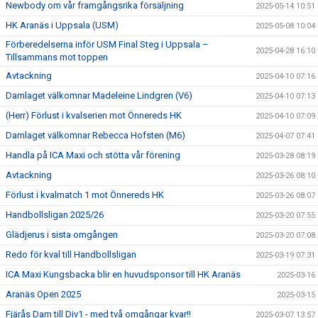
Newbody om vår framgångsrika försäljning
2025-05-14 10:51
HK Aranäs i Uppsala (USM)
2025-05-08 10:04
Förberedelserna inför USM Final Steg i Uppsala –
2025-04-28 16:10
Tillsammans mot toppen
Avtackning
2025-04-10 07:16
Damlaget välkomnar Madeleine Lindgren (V6)
2025-04-10 07:13
(Herr) Förlust i kvalserien mot Önnereds HK
2025-04-10 07:09
Damlaget välkomnar Rebecca Hofsten (M6)
2025-04-07 07:41
Handla på ICA Maxi och stötta vår förening
2025-03-28 08:19
Avtackning
2025-03-26 08:10
Förlust i kvalmatch 1 mot Önnereds HK
2025-03-26 08:07
Handbollsligan 2025/26
2025-03-20 07:55
Glädjerus i sista omgången
2025-03-20 07:08
Redo för kval till Handbollsligan
2025-03-19 07:31
ICA Maxi Kungsbacka blir en huvudsponsor till HK Aranäs
2025-03-16
Aranäs Open 2025
2025-03-15
Fjärås Dam till Div1 - med två omgångar kvar!!
2025-03-07 13:57