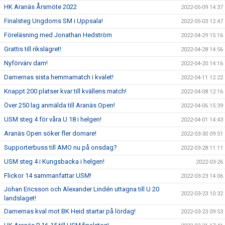
HK Aranäs Årsmöte 2022
2022-05-09 14:37
Finalsteg Ungdoms SM i Uppsala!
2022-05-03 12:47
Föreläsning med Jonathan Hedström
2022-04-29 15:16
Grattis till rikslägret!
2022-04-28 14:56
Nyförvärv dam!
2022-04-20 14:16
Damernas sista hemmamatch i kvalet!
2022-04-11 12:22
Knappt 200 platser kvar till kvällens match!
2022-04-08 12:16
Över 250 lag anmälda till Aranäs Open!
2022-04-06 15:39
USM steg 4 för våra U 18 i helgen!
2022-04-01 14:43
Aranäs Open söker fler domare!
2022-03-30 09:51
Supporterbuss till AMO nu på onsdag?
2022-03-28 11:11
USM steg 4 i Kungsbacka i helgen!
2022-03-26
Flickor 14 sammanfattar USM!
2022-03-23 14:06
Johan Ericsson och Alexander Lindén uttagna till U 20
2022-03-23 10:32
landslaget!
Damernas kval mot BK Heid startar på lördag!
2022-03-23 09:53