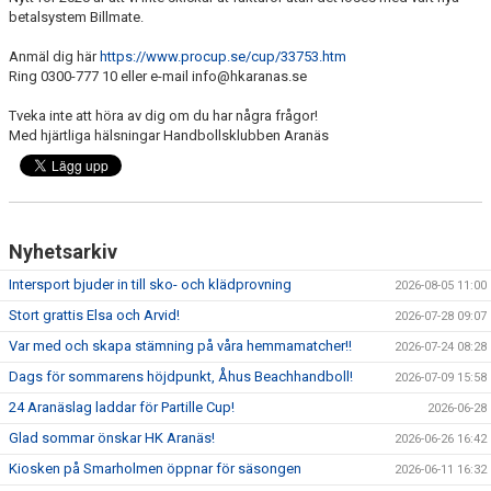
betalsystem Billmate.
Anmäl dig här
https://www.procup.se/cup/33753.htm
Ring 0300-777 10 eller e-mail info@hkaranas.se
Tveka inte att höra av dig om du har några frågor!
Med hjärtliga hälsningar Handbollsklubben Aranäs
Nyhetsarkiv
Intersport bjuder in till sko- och klädprovning
2026-08-05 11:00
Stort grattis Elsa och Arvid!
2026-07-28 09:07
Var med och skapa stämning på våra hemmamatcher!!
2026-07-24 08:28
Dags för sommarens höjdpunkt, Åhus Beachhandboll!
2026-07-09 15:58
24 Aranäslag laddar för Partille Cup!
2026-06-28
Glad sommar önskar HK Aranäs!
2026-06-26 16:42
Kiosken på Smarholmen öppnar för säsongen
2026-06-11 16:32