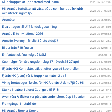
Klubshoppen är uppdaterad med Puma
2026-06-04 16:32
HK Aranäs fortsätter att växa, både som handbollsklubb
2026-06-01 09:33
och utvecklingsmiljö
Årsmöte
2026-05-25 08:00
Elsa uttagen till U17 landslagssamling
2026-05-20 11:08
Aranäs Elite Invitational 2026
2026-05-19 08:53
Annelie Evenmyr - finalist i årets eldsjäl!
2026-05-13 12:59
Bilder från P18 finalen
2026-05-12 08:15
En fantastisk finalhelg på USM
2026-05-11
Cup-helger för våra ungdomslag 17-19 och 25-27 april
2026-04-17 08:08
(Fjärås HK) Kontraktet säkrat efter rysare i Sporthallen
2026-04-13 07:59
Fjärås HK (dam) vår U-trupp kvalmatch 2 av 3
2026-04-10 09:00
Viktig bortaseger i kvalet för HK Aranäs U-dam/Fjärås HK
2026-04-03 08:55
Starka insatser i Lloret Cup, guld till P18!
2026-04-02 15:48
Även våra A-flickor var på plats under Lloret Cup i Spanien
2026-04-02 15:47
Framgångar i Irstablixten
2026-03-30 08:11
HK Aranäs Rockar Sockor
2026-03-21 17:07