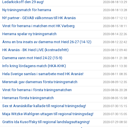
Ledarkickoff den 29 aug!
2020-08-18 13:29
Ny träningsmatch för herrarna
2020-08-18 13:28
NY partner - GEVAB välkomnas till HK Aranäs
2020-08-17 12:12
Vinst för herrarna i matchen mot HK Varberg
2020-08-15 18:11
Herrarna spelar ny träningsmatch
2020-08-14 22:26
Ännu en bra insats av damerna mot Heid 26-27 (14-12)
2020-08-12 22:42
HK Aranäs - BK Heid LIVE (kostnadsfritt)
2020-08-12 09:40
Damerna vann mot Heid 24-22 (15-9)
2020-08-11 21:38
Info kring lördagens match (HKA-KHK)
2020-08-11 13:30
Hela Sverige samlas i samarbete med HK Aranäs!
2020-08-11 08:35
Mersmak gav damernas första träningsmatch
2020-08-09 12:35
Vinst för herrarna i första träningsmatchen
2020-08-06 20:28
Herrarnas första träningsmatch
2020-08-05 15:58
Sex st Aranäskillar kallade till regional träningsdag!
2020-07-30 15:15
Maja Witzke-Wahlgren uttagen till regional träningsdag!
2020-07-30 15:05
Grattis Ida Kusoffsky till regional landslagsuttagning!
2020-07-29 08:50