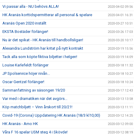
Vi passar alla - NU behövs ALLA!
2020-04-02 09:56
HK Aranäs korttidspermitterar all personal & spelare
2020-04-01 16:31
Aranäs Open 2020 inställt
2020-03-27 10:51
EKSTA Bostäder förlänger!
2020-03-26 17:03
Nu är det spikat - HK Aranäs till handbollsligan!
2020-03-20 10:17
Alexandra Lundström har kritat på nytt kontrakt
2020-03-19 15:56
Tack alla som köpte fiktiva biljetter i helgen!
2020-03-19 14:09
Louise Karlefeldt förlänger
2020-03-18 11:32
JP Spolservice höjer nivån...
2020-03-18 10:27
Oscar Gentzel förlänger!
2020-03-18 10:24
Sammanfattning av säsongen 19/20
2020-03-17 12:43
Var med i dramatiken när det avgörs...
2020-03-13 13:58
Köp matchbiljett – Vinn årskort till 20/21!
2020-03-13 11:11
Covid-19 (Corona) Uppdatering HK Aranäs (18/3 kl10,00)
2020-03-12 14:25
HK Aranäs - Amo HK
2020-03-12 09:00
Våra F 16 spelar USM steg 4 i Skövde!
2020-03-12 08:19