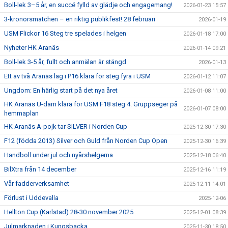
Boll-lek 3–5 år, en succé fylld av glädje och engagemang!
2026-01-23 15:57
3-kronorsmatchen – en riktig publikfest! 28 februari
2026-01-19
USM Flickor 16 Steg tre spelades i helgen
2026-01-18 17:00
Nyheter HK Aranäs
2026-01-14 09:21
Boll-lek 3-5 år, fullt och anmälan är stängd
2026-01-13
Ett av två Aranäs lag i P16 klara för steg fyra i USM
2026-01-12 11:07
Ungdom: En härlig start på det nya året
2026-01-08 11:00
HK Aranäs U-dam klara för USM F18 steg 4. Gruppseger på
2026-01-07 08:00
hemmaplan
HK Aranäs A-pojk tar SILVER i Norden Cup
2025-12-30 17:30
F12 (födda 2013) Silver och Guld från Norden Cup Open
2025-12-30 16:39
Handboll under jul och nyårshelgerna
2025-12-18 06:40
BilXtra från 14 december
2025-12-16 11:19
Vår fadderverksamhet
2025-12-11 14:01
Förlust i Uddevalla
2025-12-06
Hellton Cup (Karlstad) 28-30 november 2025
2025-12-01 08:39
Julmarknaden i Kungsbacka
2025-11-30 18:50