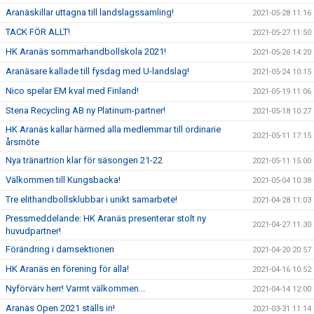
Aranäskillar uttagna till landslagssamling!
2021-05-28 11:16
TACK FÖR ALLT!
2021-05-27 11:50
HK Aranäs sommarhandbollskola 2021!
2021-05-26 14:20
Aranäsare kallade till fysdag med U-landslag!
2021-05-24 10:15
Nico spelar EM kval med Finland!
2021-05-19 11:06
Stena Recycling AB ny Platinum-partner!
2021-05-18 10:27
HK Aranäs kallar härmed alla medlemmar till ordinarie
2021-05-11 17:15
årsmöte
Nya tränartrion klar för säsongen 21-22
2021-05-11 15:00
Välkommen till Kungsbacka!
2021-05-04 10:38
Tre elithandbollsklubbar i unikt samarbete!
2021-04-28 11:03
Pressmeddelande: HK Aranäs presenterar stolt ny
2021-04-27 11:30
huvudpartner!
Förändring i damsektionen
2021-04-20 20:57
HK Aranäs en förening för alla!
2021-04-16 10:52
Nyförvärv herr! Varmt välkommen...
2021-04-14 12:00
Aranäs Open 2021 ställs in!
2021-03-31 11:14