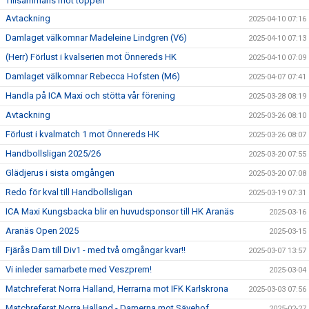
Tillsammans mot toppen
Avtackning
2025-04-10 07:16
Damlaget välkomnar Madeleine Lindgren (V6)
2025-04-10 07:13
(Herr) Förlust i kvalserien mot Önnereds HK
2025-04-10 07:09
Damlaget välkomnar Rebecca Hofsten (M6)
2025-04-07 07:41
Handla på ICA Maxi och stötta vår förening
2025-03-28 08:19
Avtackning
2025-03-26 08:10
Förlust i kvalmatch 1 mot Önnereds HK
2025-03-26 08:07
Handbollsligan 2025/26
2025-03-20 07:55
Glädjerus i sista omgången
2025-03-20 07:08
Redo för kval till Handbollsligan
2025-03-19 07:31
ICA Maxi Kungsbacka blir en huvudsponsor till HK Aranäs
2025-03-16
Aranäs Open 2025
2025-03-15
Fjärås Dam till Div1 - med två omgångar kvar!!
2025-03-07 13:57
Vi inleder samarbete med Veszprem!
2025-03-04
Matchreferat Norra Halland, Herrarna mot IFK Karlskrona
2025-03-03 07:56
Matchreferat Norra Halland - Damerna mot Sävehof
2025-02-27