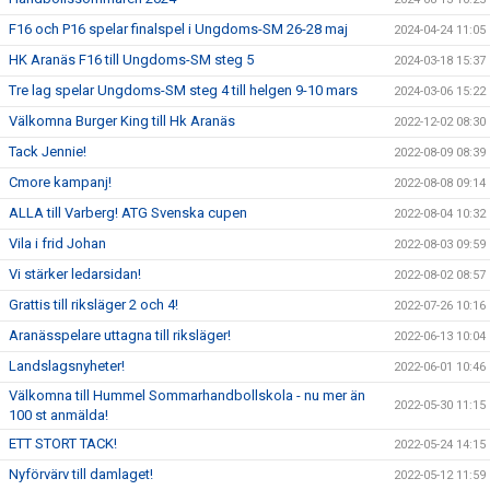
F16 och P16 spelar finalspel i Ungdoms-SM 26-28 maj
2024-04-24 11:05
HK Aranäs F16 till Ungdoms-SM steg 5
2024-03-18 15:37
Tre lag spelar Ungdoms-SM steg 4 till helgen 9-10 mars
2024-03-06 15:22
Välkomna Burger King till Hk Aranäs
2022-12-02 08:30
Tack Jennie!
2022-08-09 08:39
Cmore kampanj!
2022-08-08 09:14
ALLA till Varberg! ATG Svenska cupen
2022-08-04 10:32
Vila i frid Johan
2022-08-03 09:59
Vi stärker ledarsidan!
2022-08-02 08:57
Grattis till riksläger 2 och 4!
2022-07-26 10:16
Aranässpelare uttagna till riksläger!
2022-06-13 10:04
Landslagsnyheter!
2022-06-01 10:46
Välkomna till Hummel Sommarhandbollskola - nu mer än
2022-05-30 11:15
100 st anmälda!
ETT STORT TACK!
2022-05-24 14:15
Nyförvärv till damlaget!
2022-05-12 11:59