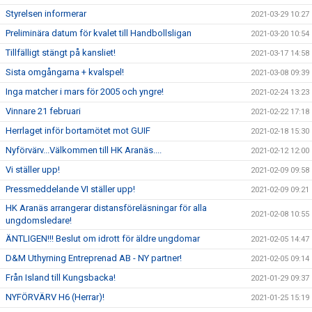
Styrelsen informerar
2021-03-29 10:27
Preliminära datum för kvalet till Handbollsligan
2021-03-20 10:54
Tillfälligt stängt på kansliet!
2021-03-17 14:58
Sista omgångarna + kvalspel!
2021-03-08 09:39
Inga matcher i mars för 2005 och yngre!
2021-02-24 13:23
Vinnare 21 februari
2021-02-22 17:18
Herrlaget inför bortamötet mot GUIF
2021-02-18 15:30
Nyförvärv...Välkommen till HK Aranäs....
2021-02-12 12:00
Vi ställer upp!
2021-02-09 09:58
Pressmeddelande VI ställer upp!
2021-02-09 09:21
HK Aranäs arrangerar distansföreläsningar för alla
2021-02-08 10:55
ungdomsledare!
ÄNTLIGEN!!! Beslut om idrott för äldre ungdomar
2021-02-05 14:47
D&M Uthyrning Entreprenad AB - NY partner!
2021-02-05 09:14
Från Island till Kungsbacka!
2021-01-29 09:37
NYFÖRVÄRV H6 (Herrar)!
2021-01-25 15:19