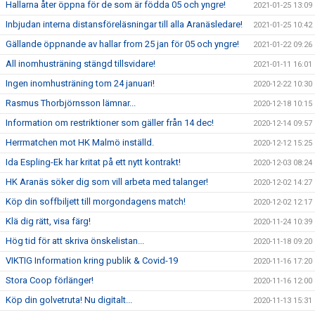
Hallarna åter öppna för de som är födda 05 och yngre!
2021-01-25 13:09
Inbjudan interna distansföreläsningar till alla Aranäsledare!
2021-01-25 10:42
Gällande öppnande av hallar from 25 jan för 05 och yngre!
2021-01-22 09:26
All inomhusträning stängd tillsvidare!
2021-01-11 16:01
Ingen inomhusträning tom 24 januari!
2020-12-22 10:30
Rasmus Thorbjörnsson lämnar...
2020-12-18 10:15
Information om restriktioner som gäller från 14 dec!
2020-12-14 09:57
Herrmatchen mot HK Malmö inställd.
2020-12-12 15:25
Ida Espling-Ek har kritat på ett nytt kontrakt!
2020-12-03 08:24
HK Aranäs söker dig som vill arbeta med talanger!
2020-12-02 14:27
Köp din soffbiljett till morgondagens match!
2020-12-02 12:17
Klä dig rätt, visa färg!
2020-11-24 10:39
Hög tid för att skriva önskelistan...
2020-11-18 09:20
VIKTIG Information kring publik & Covid-19
2020-11-16 17:20
Stora Coop förlänger!
2020-11-16 12:00
Köp din golvetruta! Nu digitalt...
2020-11-13 15:31