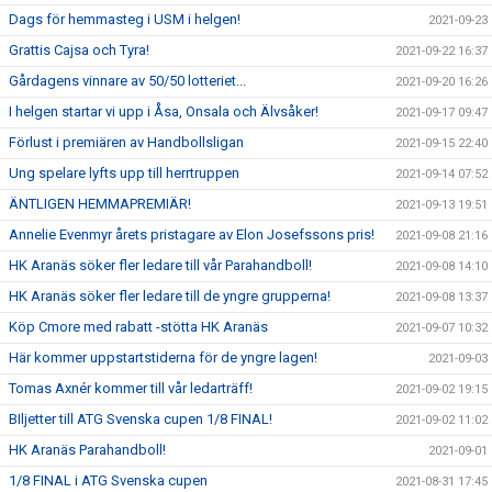
Dags för hemmasteg i USM i helgen!
2021-09-23
Grattis Cajsa och Tyra!
2021-09-22 16:37
Gårdagens vinnare av 50/50 lotteriet...
2021-09-20 16:26
I helgen startar vi upp i Åsa, Onsala och Älvsåker!
2021-09-17 09:47
Förlust i premiären av Handbollsligan
2021-09-15 22:40
Ung spelare lyfts upp till herrtruppen
2021-09-14 07:52
ÄNTLIGEN HEMMAPREMIÄR!
2021-09-13 19:51
Annelie Evenmyr årets pristagare av Elon Josefssons pris!
2021-09-08 21:16
HK Aranäs söker fler ledare till vår Parahandboll!
2021-09-08 14:10
HK Aranäs söker fler ledare till de yngre grupperna!
2021-09-08 13:37
Köp Cmore med rabatt -stötta HK Aranäs
2021-09-07 10:32
Här kommer uppstartstiderna för de yngre lagen!
2021-09-03
Tomas Axnér kommer till vår ledarträff!
2021-09-02 19:15
BIljetter till ATG Svenska cupen 1/8 FINAL!
2021-09-02 11:02
HK Aranäs Parahandboll!
2021-09-01
1/8 FINAL i ATG Svenska cupen
2021-08-31 17:45