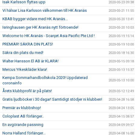
Isak Karlsson flyttas upp
2020-05-23 09:38
Vi hälsar Lisa Karlsson välkommen till HK Aranäs
2020-05-21 11:55
KBAB bygger vidare med HK Aranäs...
2020-05-20 13:41
Isringhausen ger HK Aranäs nytt förtroende!
2020-05-20 10:03
Welcome to HK Aranäs - Scanjet Asia Pacific Pte Ltd !
2020-05-19 15:14
PREMIÄR! SÄKRA DIN PLATS!
2020-05-19 10:00
Säkra din plats du med!
2020-05-18 16:30
Walter Hansson El AB är KLARA!
2020-05-15 09:18
Mercus Yrkeskläder klara!
2020-05-13 15:37
Kempa Sommarhandbollskola 2020! Uppdaterad
2020-05-13 10:00
coronainfo
Årets klubbprofil är på plats!
2020-05-12 12:49
Gratis ljudböcker i 30 dagar! Samtidigt stödjer ni klubben!
2020-04-28 16:58
Premiär av klubbshop!
2020-04-24 13:05
Coloplast AB förlänger..
2020-04-15 08:57
En avgörande passning
2020-04-09 09:57
Norra Halland förlänger...
2020-04-08 16:00