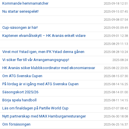
Kommande hemmamatcher
2025-09-18 12:51
Nu startar seriespelet!
2025-09-15 07:45
2025-09-08 07:54
Cup-säsongen är här!
2025-09-05 09:49
Kaptenen elvamålsskytt – HK Aranäs enkelt vidare
2025-09-01 12:38
2025-08-29 11:13
Vinst mot Ystad igen, men IFK Ystad denna gånen
2025-08-28 10:24
Vi söker fler till vår Arrangemangsgrupp!
2025-08-24
HK Aranäs söker klubbkoordinator med ekonomiansvar
2025-08-22 23:05
Om ATG Svenska Cupen
2025-08-15 07:30
På lördag är vi igång med ATG Svenska Cupen
2025-08-14 16:25
Säsongskort 2025/26
2025-08-14 01:00
Börja spela handboll
2025-08-11 14:15
Läs om finaldagen på Partille World Cup
2025-07-07 08:42
Nytt partnerskap med MAX Hamburgarresturanger
2025-06-30 18:08
Om försäsongen
2025-06-25 16:37