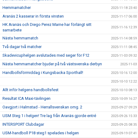
Hemmamatcher
2025-11-18 23:40
Aranäs 2 kasserar in första vinsten
2025-11-17 06:00
HK Aranäs och Diego Perez Marne har förlängt sitt
2025-11-16 12:39
samarbete
Nästa hemmamatch
2025-11-14 08:59
Två dagar två matcher
2025-11-11 08:45
Skadevicuphelgen avslutades med seger för F12
2025-11-03 09:32
Nästa hemmamatcher bjuder på två västsvenska derbyn
2025-11-03
Handbollsförmiddag i Kungsbacka Sporthall!
2025-10-16 12:00
2025-10-10 12:22
Allt inför helgens handbollsfest
2025-10-10 08:13
Resultat ICA Maxi-tävlingen
2025-10-09 16:27
Oavgjort i Halmstad - Herrallsvenskan omg. 2
2025-09-27 09:29
USM Steg 1 i helgen! Tre lag från Aranäs gjorde entré
2025-09-26 15:33
INTERSPORT Clubdagar
2025-09-25 08:35
USM-handboll P18 steg1 spelades i helgen
2025-09-19 07:41