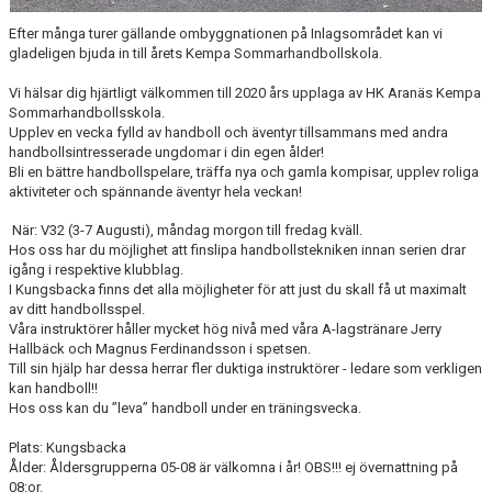
Efter många turer gällande ombyggnationen på Inlagsområdet kan vi
gladeligen bjuda in till årets Kempa Sommarhandbollskola.
Vi hälsar dig hjärtligt välkommen till 2020 års upplaga av HK Aranäs Kempa
Sommarhandbollsskola.
Upplev en vecka fylld av handboll och äventyr tillsammans med andra
handbollsintresserade ungdomar i din egen ålder!
Bli en bättre handbollspelare, träffa nya och gamla kompisar, upplev roliga
aktiviteter och spännande äventyr hela veckan!
När: V32 (3-7 Augusti), måndag morgon till fredag kväll.
Hos oss har du möjlighet att finslipa handbollstekniken innan serien drar
igång i respektive klubblag.
I Kungsbacka finns det alla möjligheter för att just du skall få ut maximalt
av ditt handbollsspel.
Våra instruktörer håller mycket hög nivå med våra A-lagstränare Jerry
Hallbäck och Magnus Ferdinandsson i spetsen.
Till sin hjälp har dessa herrar fler duktiga instruktörer - ledare som verkligen
kan handboll!!
Hos oss kan du ”leva” handboll under en träningsvecka.
Plats: Kungsbacka
Ålder: Åldersgrupperna 05-08 är välkomna i år! OBS!!! ej övernattning på
08:or.