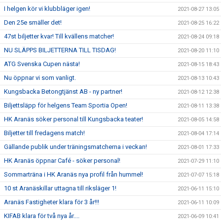
I helgen kör vi klubbläger igen!
2021-08-27 13:05
Den 25e smäller det!
2021-08-25 16:22
47st biljetter kvar! Till kvällens matcher!
2021-08-24 09:18
NU SLÄPPS BILJETTERNA TILL TISDAG!
2021-08-20 11:10
ATG Svenska Cupen nästa!
2021-08-15 18:43
Nu öppnar vi som vanligt.
2021-08-13 10:43
Kungsbacka Betongtjänst AB - ny partner!
2021-08-12 12:38
Biljettsläpp för helgens Team Sportia Open!
2021-08-11 13:38
HK Aranäs söker personal till Kungsbacka teater!
2021-08-05 14:58
Biljetter till fredagens match!
2021-08-04 17:14
Gällande publik under träningsmatcherna i veckan!
2021-08-01 17:33
HK Aranäs öppnar Café - söker personal!
2021-07-29 11:10
Sommarträna i HK Aranäs nya profil från hummel!
2021-07-07 15:18
10 st Aranäskillar uttagna till riksläger 1!
2021-06-11 15:10
Aranäs Fastigheter klara för 3 år!!!
2021-06-11 10:09
KIFAB klara för två nya år....
2021-06-09 10:41