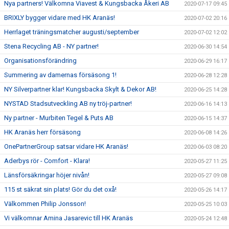
Nya partners! Välkomna Viavest & Kungsbacka Åkeri AB
2020-07-17 09:45
BRIXLY bygger vidare med HK Aranäs!
2020-07-02 20:16
Herrlaget träningsmatcher augusti/september
2020-07-02 12:02
Stena Recycling AB - NY partner!
2020-06-30 14:54
Organisationsförändring
2020-06-29 16:17
Summering av damernas försäsong 1!
2020-06-28 12:28
NY Silverpartner klar! Kungsbacka Skylt & Dekor AB!
2020-06-25 14:28
NYSTAD Stadsutveckling AB ny tröj-partner!
2020-06-16 14:13
Ny partner - Murbiten Tegel & Puts AB
2020-06-15 14:37
HK Aranäs herr försäsong
2020-06-08 14:26
OnePartnerGroup satsar vidare HK Aranäs!
2020-06-03 08:20
Aderbys rör - Comfort - Klara!
2020-05-27 11:25
Länsförsäkringar höjer nivån!
2020-05-27 09:08
115 st säkrat sin plats! Gör du det oxå!
2020-05-26 14:17
Välkommen Philip Jonsson!
2020-05-25 10:03
Vi välkomnar Amina Jasarevic till HK Aranäs
2020-05-24 12:48