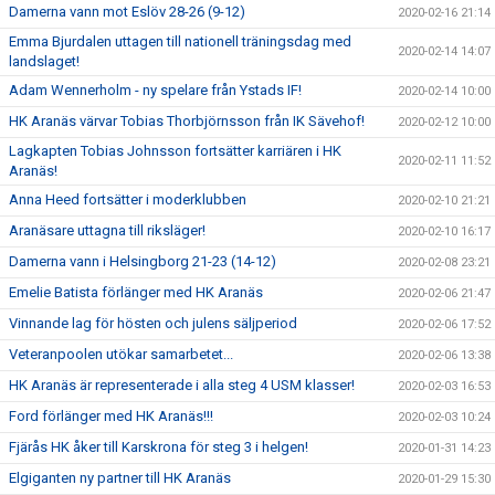
Damerna vann mot Eslöv 28-26 (9-12)
2020-02-16 21:14
Emma Bjurdalen uttagen till nationell träningsdag med
2020-02-14 14:07
landslaget!
Adam Wennerholm - ny spelare från Ystads IF!
2020-02-14 10:00
HK Aranäs värvar Tobias Thorbjörnsson från IK Sävehof!
2020-02-12 10:00
Lagkapten Tobias Johnsson fortsätter karriären i HK
2020-02-11 11:52
Aranäs!
Anna Heed fortsätter i moderklubben
2020-02-10 21:21
Aranäsare uttagna till riksläger!
2020-02-10 16:17
Damerna vann i Helsingborg 21-23 (14-12)
2020-02-08 23:21
Emelie Batista förlänger med HK Aranäs
2020-02-06 21:47
Vinnande lag för hösten och julens säljperiod
2020-02-06 17:52
Veteranpoolen utökar samarbetet...
2020-02-06 13:38
HK Aranäs är representerade i alla steg 4 USM klasser!
2020-02-03 16:53
Ford förlänger med HK Aranäs!!!
2020-02-03 10:24
Fjärås HK åker till Karskrona för steg 3 i helgen!
2020-01-31 14:23
Elgiganten ny partner till HK Aranäs
2020-01-29 15:30