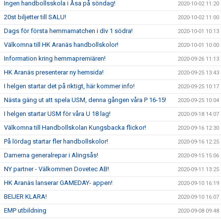
Ingen handbollsskola i Åsa på söndag!
2020-10-02 11:20
20st biljetter till SALU!
2020-10-02 11:00
Dags för första hemmamatchen i div 1 södra!
2020-10-01 10:13
Välkomna till HK Aranäs handbollskolor!
2020-10-01 10:00
Information kring hemmapremiären!
2020-09-26 11:13
HK Aranäs presenterar ny hemsida!
2020-09-25 13:43
I helgen startar det på riktigt, här kommer info!
2020-09-25 10:17
Nästa gäng ut att spela USM, denna gången våra P 16-15!
2020-09-25 10:04
I helgen startar USM för våra U 18 lag!
2020-09-18 14:07
Välkomna till Handbollskolan Kungsbacka flickor!
2020-09-16 12:30
På lördag startar fler handbollskolor!
2020-09-16 12:25
Damerna generalrepar i Alingsås!
2020-09-15 15:06
NY partner - Välkommen Dovetec AB!
2020-09-11 13:25
HK Aranäs lanserar GAMEDAY- appen!
2020-09-10 16:19
BEIJER KLARA!
2020-09-10 16:07
EMP utbildning
2020-09-08 09:48