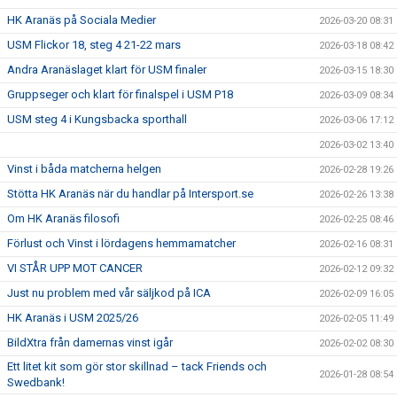
HK Aranäs på Sociala Medier
2026-03-20 08:31
USM Flickor 18, steg 4 21-22 mars
2026-03-18 08:42
Andra Aranäslaget klart för USM finaler
2026-03-15 18:30
Gruppseger och klart för finalspel i USM P18
2026-03-09 08:34
USM steg 4 i Kungsbacka sporthall
2026-03-06 17:12
2026-03-02 13:40
Vinst i båda matcherna helgen
2026-02-28 19:26
Stötta HK Aranäs när du handlar på Intersport.se
2026-02-26 13:38
Om HK Aranäs filosofi
2026-02-25 08:46
Förlust och Vinst i lördagens hemmamatcher
2026-02-16 08:31
VI STÅR UPP MOT CANCER
2026-02-12 09:32
Just nu problem med vår säljkod på ICA
2026-02-09 16:05
HK Aranäs i USM 2025/26
2026-02-05 11:49
BildXtra från damernas vinst igår
2026-02-02 08:30
Ett litet kit som gör stor skillnad – tack Friends och
2026-01-28 08:54
Swedbank!