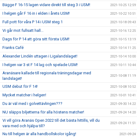
Bägge F 16-15 lagen vidare direkt till steg 3 i USM!
2021-10-25 12:59
I helgen går F 16 in i elden i årets USM!
2021-10-22 10:51
Full pott för våra P 14 i USM steg 1
2021-10-18 09:43
Vi går mot fullsatt hall...
2021-10-16 12:25
Dags för P 14 att göra sitt första USM!
2021-10-15 13:19
Franks Café
2021-10-14 11:25
Alexander Lindén uttagen i Ligalandslaget!
2021-10-14 10:00
I helgen var 3 st F 14 lag och spelade USM!
2021-10-11 10:44
Aranäsare kallade till regionala träningsdagar med
2021-10-08 11:19
landslaget!
USM debut för F 14!
2021-10-08 10:52
Mycket matcher i helgen!
2021-10-01 10:41
Du är väl med i golvettävlingen???
2021-09-30 14:22
NU släpps biljetterna för alla höstens matcher!
2021-09-24 14:20
Vi vill göra Aranäs Open 2022 till det bästa hittills, vill du
2021-09-24 11:51
vara med och hjälpa till?
Nu till helgen är alla handbollskolor igång!
2021-09-24