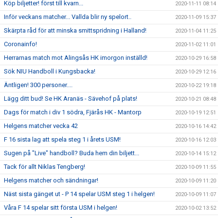
Köp biljetter! först till kvarn...
2020-11-11 08:14
Inför veckans matcher... Vallda blir ny spelort..
2020-11-09 15:37
Skärpta råd för att minska smittspridning i Halland!
2020-11-04 11:25
Coronainfo!
2020-11-02 11:01
Herrarnas match mot Alingsås HK imorgon inställd!
2020-10-29 16:58
Sök NIU Handboll i Kungsbacka!
2020-10-29 12:16
Äntligen! 300 personer....
2020-10-22 19:18
Lägg ditt bud! Se HK Aranäs - Sävehof på plats!
2020-10-21 08:48
Dags för match i div 1 södra, Fjärås HK - Mantorp
2020-10-19 12:51
Helgens matcher vecka 42
2020-10-16 14:42
F 16 sista lag att spela steg 1 i årets USM!
2020-10-16 12:03
Sugen på "Live" handboll? Buda hem din biljett...
2020-10-14 15:12
Tack för allt Niklas Tengberg!
2020-10-09 11:55
Helgens matcher och sändningar!
2020-10-09 11:20
Näst sista gänget ut - P 14 spelar USM steg 1 i helgen!
2020-10-09 11:07
Våra F 14 spelar sitt första USM i helgen!
2020-10-02 13:52