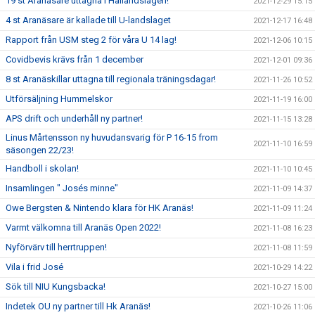
19 st Aranäsare uttagna i Hallandslagen!
2021-12-29 15:15
4 st Aranäsare är kallade till U-landslaget
2021-12-17 16:48
Rapport från USM steg 2 för våra U 14 lag!
2021-12-06 10:15
Covidbevis krävs från 1 december
2021-12-01 09:36
8 st Aranäskillar uttagna till regionala träningsdagar!
2021-11-26 10:52
Utförsäljning Hummelskor
2021-11-19 16:00
APS drift och underhåll ny partner!
2021-11-15 13:28
Linus Mårtensson ny huvudansvarig för P 16-15 from
2021-11-10 16:59
säsongen 22/23!
Handboll i skolan!
2021-11-10 10:45
Insamlingen " Josés minne"
2021-11-09 14:37
Owe Bergsten & Nintendo klara för HK Aranäs!
2021-11-09 11:24
Varmt välkomna till Aranäs Open 2022!
2021-11-08 16:23
Nyförvärv till herrtruppen!
2021-11-08 11:59
Vila i frid José
2021-10-29 14:22
Sök till NIU Kungsbacka!
2021-10-27 15:00
Indetek OU ny partner till Hk Aranäs!
2021-10-26 11:06