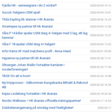
Fjärås HK - seriesegrare i div 2 södra!!!
2020-03-09 10:15
Succé i helgens USM spel!
2020-03-09 10:01
Tilda Espling Ek stannar i HK Aranäs
2020-03-06 16:22
Smarteyes ny partner till Hk Aranäs!
2020-03-05 12:30
Våra P 14 killar spelar USM steg 4 i helgen med 2 lag, ett lag
2020-03-04 13:27
hemma!
Våra F 18 spelar USM steg 4 i helgen!
2020-03-04 12:02
Inför Kärra HF med matchens profil - Anna Heed
2020-03-01 09:00
Hyperice ny partner till HK Aranäs!
2020-02-28 17:41
Slitvargen Johan Wallin fortsätter karriären i
2020-02-25 17:34
moderföreningen!
TACK för att ni kom!
2020-02-24 10:48
Ny tröjsponsor - Välkommen Kungsbacka Biltvätt & Rekond
2020-02-20 16:34
AB
Kajsa Lindeberg fortsätter i HK Aranäs
2020-02-18 20:33
Nordic Wellness = HK Aranäs officiella träningspartner!
2020-02-17 14:53
Dubbelarrangemang på söndag med festligheter!
2020-02-17