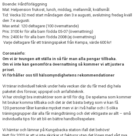
Boende: Hårdförläggning
Mat: Helpension frukost, lunch, middag, mellanmål, kvällsmål.
Tid: Vecka 32 med start måndagen den 3:e augusti, avslutning fredag kväll
den 7:e augusti.
Max antal: 120 deltagare (100 övernattande)
Pris: 3100 kr för alla barn födda 05-07 (övernattning)
Pris: 2400 kr för alla barn födda 2008 (ej övernattning)
Varje deltagare får ett träningspaket från Kempa, värde 600 kr!
Coronainfo:
Om vi är tvungen att ställa in så får man alla pengar tillbaka.
Om vi inte kan genomföra övernattning så kommer vi att justera
priset.
Vi förhåller oss till hälsomyndighetens rekommendationer
Vi tränar individuell teknik under hela veckan där du får med dig hela
paketet dvs försvar, uppspel och anfallsteknik.
Vi har otroligt bra instruktörer som är till för dig. De spelarna som kommer
hit brukar komma tillbaka och det är det bästa betyg som vi kan få.
120 personer låter kanske mycket men vi är i två hallar och i 5 olika
träningsgrupper där alla får mängdträning och det viktigaste av allt – små
individuella tips för att bli en bättre handbollsspelare.
Vi hämtar och lämnar på Kungsbacka station ifall det behövs!
Nytt för 2020 är att vi inte skickar ut fakturor utan det löses med vårt nya