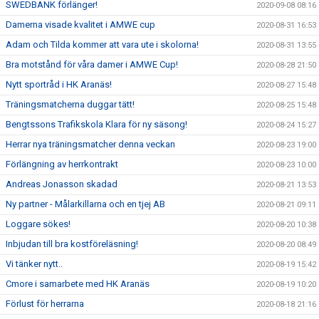
SWEDBANK förlänger!
2020-09-08 08:16
Damerna visade kvalitet i AMWE cup
2020-08-31 16:53
Adam och Tilda kommer att vara ute i skolorna!
2020-08-31 13:55
Bra motstånd för våra damer i AMWE Cup!
2020-08-28 21:50
Nytt sportråd i HK Aranäs!
2020-08-27 15:48
Träningsmatcherna duggar tätt!
2020-08-25 15:48
Bengtssons Trafikskola Klara för ny säsong!
2020-08-24 15:27
Herrar nya träningsmatcher denna veckan
2020-08-23 19:00
Förlängning av herrkontrakt
2020-08-23 10:00
Andreas Jonasson skadad
2020-08-21 13:53
Ny partner - Målarkillarna och en tjej AB
2020-08-21 09:11
Loggare sökes!
2020-08-20 10:38
Inbjudan till bra kostföreläsning!
2020-08-20 08:49
Vi tänker nytt..
2020-08-19 15:42
Cmore i samarbete med HK Aranäs
2020-08-19 10:20
Förlust för herrarna
2020-08-18 21:16