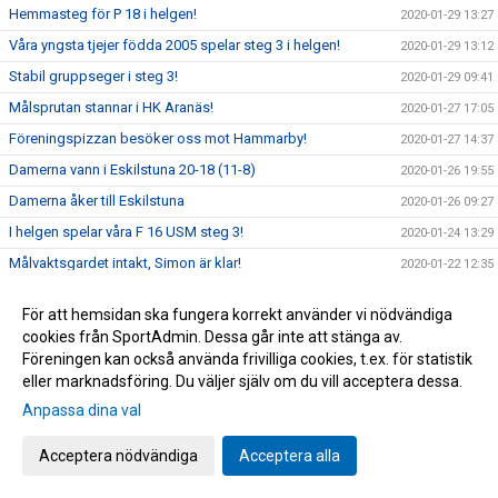
Hemmasteg för P 18 i helgen!
2020-01-29 13:27
Våra yngsta tjejer födda 2005 spelar steg 3 i helgen!
2020-01-29 13:12
Stabil gruppseger i steg 3!
2020-01-29 09:41
Målsprutan stannar i HK Aranäs!
2020-01-27 17:05
Föreningspizzan besöker oss mot Hammarby!
2020-01-27 14:37
Damerna vann i Eskilstuna 20-18 (11-8)
2020-01-26 19:55
Damerna åker till Eskilstuna
2020-01-26 09:27
I helgen spelar våra F 16 USM steg 3!
2020-01-24 13:29
Målvaktsgardet intakt, Simon är klar!
2020-01-22 12:35
Andreas Jonasson förlänger med HK Aranäs!
2020-01-20 12:37
För att hemsidan ska fungera korrekt använder vi nödvändiga
Nytt USM steg i helgen, denna gången P 16!
2020-01-16 10:00
cookies från SportAdmin. Dessa går inte att stänga av.
Idel gruppsegrar för våra lag i helgens USM!
2020-01-15 11:11
Föreningen kan också använda frivilliga cookies, t.ex. för statistik
eller marknadsföring. Du väljer själv om du vill acceptera dessa.
Aranäsare på tunga poster under EM!
2020-01-09 15:05
Anpassa dina val
Niko Djordjevic + HK Aranäs = 2 nya år tillsammans!
2020-01-09 13:00
Fyll Lillekärrshallen med Aranäsare!
2019-11-28 11:03
Acceptera nödvändiga
Acceptera alla
2019-11-26 19:29