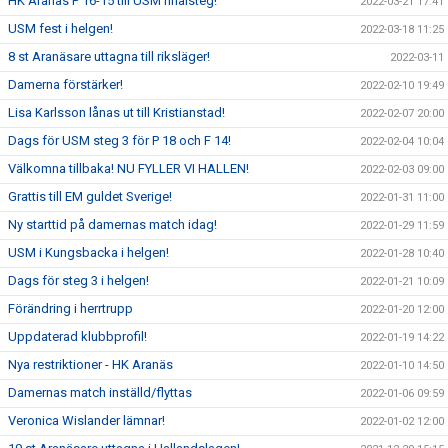
HK Aranäs P 16-15 till USM finalsteg!
2022-03-21 17:41
USM fest i helgen!
2022-03-18 11:25
8 st Aranäsare uttagna till riksläger!
2022-03-11
Damerna förstärker!
2022-02-10 19:49
Lisa Karlsson lånas ut till Kristianstad!
2022-02-07 20:00
Dags för USM steg 3 för P 18 och F 14!
2022-02-04 10:04
Välkomna tillbaka! NU FYLLER VI HALLEN!
2022-02-03 09:00
Grattis till EM guldet Sverige!
2022-01-31 11:00
Ny starttid på damernas match idag!
2022-01-29 11:59
USM i Kungsbacka i helgen!
2022-01-28 10:40
Dags för steg 3 i helgen!
2022-01-21 10:09
Förändring i herrtrupp
2022-01-20 12:00
Uppdaterad klubbprofil!
2022-01-19 14:22
Nya restriktioner - HK Aranäs
2022-01-10 14:50
Damernas match inställd/flyttas
2022-01-06 09:59
Veronica Wislander lämnar!
2022-01-02 12:00