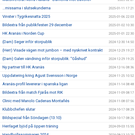
…missarna i slutsekunderna
2025-01-11 17:21
Vinster i Tygrikesnatta 2025
2025-01-06 22:03
Bildextra från publikfesten 29 december
2025-01-02 10:30
HK Aranäs i Norden Cup
2025-01-01 22:30
(Dam) Seger inför storpublik
2024-12-30 14:50
(Herr) Visade vägen mot jumbon – med nyskrivet kontrakt
2024-12-29 19:27
(Dam) Galen vändning inför storpublik: ”Gåshud”
2024-12-29 19:25
Ny partner till HK Aranäs
2024-12-16 08:36
Uppdatering kring Agust Svensson i Norge
2024-11-25 10:52
Aranäs-profil levererar i spanska ligan
2024-11-14 08:48
Bildextra från match Fjärås mot RIK
2024-11-09 08:17
Clinic med Manolo Cadenas Montañés
2024-11-08 07:56
Klubbchefen slutar
2024-10-17 08:29
Bildspecial från Söndagen (13.10)
2024-10-17 08:26
Herrlaget bjöd på öppen träning
2024-09-03 15:55
Handbollssommaren 2024
2024-08-13 10:25