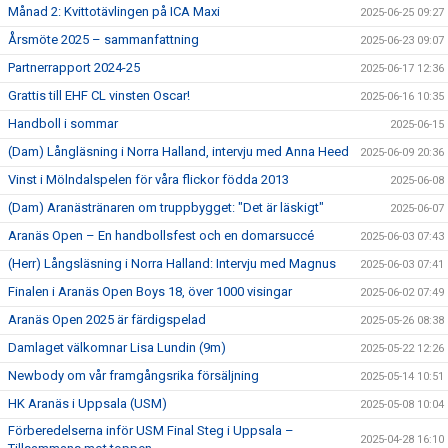
Månad 2: Kvittotävlingen på ICA Maxi
2025-06-25 09:27
Årsmöte 2025 – sammanfattning
2025-06-23 09:07
Partnerrapport 2024-25
2025-06-17 12:36
Grattis till EHF CL vinsten Oscar!
2025-06-16 10:35
Handboll i sommar
2025-06-15
(Dam) Långläsning i Norra Halland, intervju med Anna Heed
2025-06-09 20:36
Vinst i Mölndalspelen för våra flickor födda 2013
2025-06-08
(Dam) Aranästränaren om truppbygget: "Det är läskigt"
2025-06-07
Aranäs Open – En handbollsfest och en domarsuccé
2025-06-03 07:43
(Herr) Långsläsning i Norra Halland: Intervju med Magnus
2025-06-03 07:41
Finalen i Aranäs Open Boys 18, över 1000 visingar
2025-06-02 07:49
Aranäs Open 2025 är färdigspelad
2025-05-26 08:38
Damlaget välkomnar Lisa Lundin (9m)
2025-05-22 12:26
Newbody om vår framgångsrika försäljning
2025-05-14 10:51
HK Aranäs i Uppsala (USM)
2025-05-08 10:04
Förberedelserna inför USM Final Steg i Uppsala –
2025-04-28 16:10