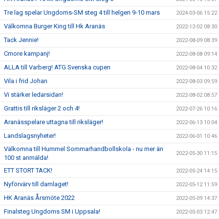
Tre lag spelar Ungdoms-SM steg 4 till helgen 9-10 mars
2024-03-06 15:22
Välkomna Burger King till Hk Aranäs
2022-12-02 08:30
Tack Jennie!
2022-08-09 08:39
Cmore kampanj!
2022-08-08 09:14
ALLA till Varberg! ATG Svenska cupen
2022-08-04 10:32
Vila i frid Johan
2022-08-03 09:59
Vi stärker ledarsidan!
2022-08-02 08:57
Grattis till riksläger 2 och 4!
2022-07-26 10:16
Aranässpelare uttagna till riksläger!
2022-06-13 10:04
Landslagsnyheter!
2022-06-01 10:46
Välkomna till Hummel Sommarhandbollskola - nu mer än
2022-05-30 11:15
100 st anmälda!
ETT STORT TACK!
2022-05-24 14:15
Nyförvärv till damlaget!
2022-05-12 11:59
HK Aranäs Årsmöte 2022
2022-05-09 14:37
Finalsteg Ungdoms SM i Uppsala!
2022-05-03 12:47