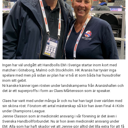
Ingen har väl undgått att Handbolls EM i Sverige startar inom kort med
matcher i Göteborg, Malmö och Stockholm. HK Aranäs har tyvärr inga
spelare med men på sidan av plan har vi två st som båda har huvudroller
inom sitt gebit.
Ni kanske känner igen rösten under landskamperna från Aranäshallen och
det är ett superproffs i form av Claes Mårtensson som är speaker.
Claes har varit med under många år och nu har han tagit över världen med
sin sköna röst. Förutom ett antal mästerskap så kör han även Final 4 i Köln
under Champions League.
Jennie Classon som är medicinskt ansvarig i vår förening är det även i
Svenska Handbollförbundet. Nu är hon även medicinskt ansvarig under
EM. Alla som har haft skador vet att Jennie gör alltid det lilla extra för att få