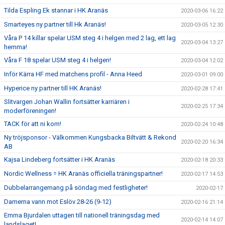
Tilda Espling Ek stannar i HK Aranäs
2020-03-06 16:22
Smarteyes ny partner till Hk Aranäs!
2020-03-05 12:30
Våra P 14 killar spelar USM steg 4 i helgen med 2 lag, ett lag
2020-03-04 13:27
hemma!
Våra F 18 spelar USM steg 4 i helgen!
2020-03-04 12:02
Inför Kärra HF med matchens profil - Anna Heed
2020-03-01 09:00
Hyperice ny partner till HK Aranäs!
2020-02-28 17:41
Slitvargen Johan Wallin fortsätter karriären i
2020-02-25 17:34
moderföreningen!
TACK för att ni kom!
2020-02-24 10:48
Ny tröjsponsor - Välkommen Kungsbacka Biltvätt & Rekond
2020-02-20 16:34
AB
Kajsa Lindeberg fortsätter i HK Aranäs
2020-02-18 20:33
Nordic Wellness = HK Aranäs officiella träningspartner!
2020-02-17 14:53
Dubbelarrangemang på söndag med festligheter!
2020-02-17
Damerna vann mot Eslöv 28-26 (9-12)
2020-02-16 21:14
Emma Bjurdalen uttagen till nationell träningsdag med
2020-02-14 14:07
landslaget!