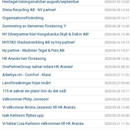
Herrlaget träningsmatcher augusti/september
2020-07-02 12:02
Stena Recycling AB - NY partner!
2020-06-30 14:54
Organisationsförändring
2020-06-29 16:17
Summering av damernas försäsong 1!
2020-06-28 12:28
NY Silverpartner klar! Kungsbacka Skylt & Dekor AB!
2020-06-25 14:28
NYSTAD Stadsutveckling AB ny tröj-partner!
2020-06-16 14:13
Ny partner - Murbiten Tegel & Puts AB
2020-06-15 14:37
HK Aranäs herr försäsong
2020-06-08 14:26
OnePartnerGroup satsar vidare HK Aranäs!
2020-06-03 08:20
Aderbys rör - Comfort - Klara!
2020-05-27 11:25
Länsförsäkringar höjer nivån!
2020-05-27 09:08
115 st säkrat sin plats! Gör du det oxå!
2020-05-26 14:17
Välkommen Philip Jonsson!
2020-05-25 10:03
Vi välkomnar Amina Jasarevic till HK Aranäs
2020-05-24 12:48
Isak Karlsson flyttas upp
2020-05-23 09:38
Vi hälsar Lisa Karlsson välkommen till HK Aranäs
2020-05-21 11:55