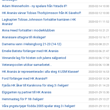
Adam Wennerholm - ny spelare från Ystads IF!
2020-02-14 10:00
HK Aranäs värvar Tobias Thorbjörnsson från IK Sävehof!
2020-02-12 10:00
Lagkapten Tobias Johnsson fortsätter karriären i HK
2020-02-11 11:52
Aranäs!
Anna Heed fortsätter i moderklubben
2020-02-10 21:21
Aranäsare uttagna till riksläger!
2020-02-10 16:17
Damerna vann i Helsingborg 21-23 (14-12)
2020-02-08 23:21
Emelie Batista förlänger med HK Aranäs
2020-02-06 21:47
Vinnande lag för hösten och julens säljperiod
2020-02-06 17:52
Veteranpoolen utökar samarbetet...
2020-02-06 13:38
HK Aranäs är representerade i alla steg 4 USM klasser!
2020-02-03 16:53
Ford förlänger med HK Aranäs!!!
2020-02-03 10:24
Fjärås HK åker till Karskrona för steg 3 i helgen!
2020-01-31 14:23
Elgiganten ny partner till HK Aranäs
2020-01-29 15:30
Hemmasteg för P 18 i helgen!
2020-01-29 13:27
Våra yngsta tjejer födda 2005 spelar steg 3 i helgen!
2020-01-29 13:12