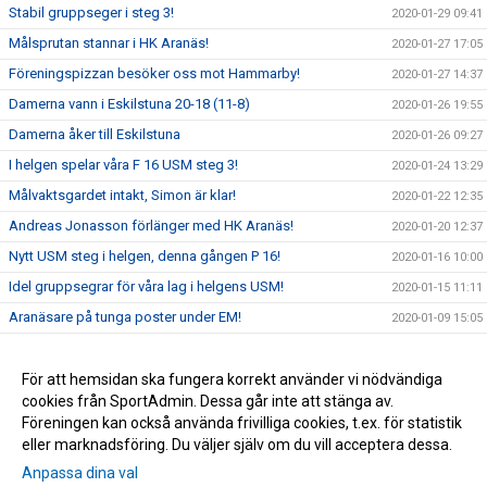
Stabil gruppseger i steg 3!
2020-01-29 09:41
Målsprutan stannar i HK Aranäs!
2020-01-27 17:05
Föreningspizzan besöker oss mot Hammarby!
2020-01-27 14:37
Damerna vann i Eskilstuna 20-18 (11-8)
2020-01-26 19:55
Damerna åker till Eskilstuna
2020-01-26 09:27
I helgen spelar våra F 16 USM steg 3!
2020-01-24 13:29
Målvaktsgardet intakt, Simon är klar!
2020-01-22 12:35
Andreas Jonasson förlänger med HK Aranäs!
2020-01-20 12:37
Nytt USM steg i helgen, denna gången P 16!
2020-01-16 10:00
Idel gruppsegrar för våra lag i helgens USM!
2020-01-15 11:11
Aranäsare på tunga poster under EM!
2020-01-09 15:05
Niko Djordjevic + HK Aranäs = 2 nya år tillsammans!
2020-01-09 13:00
Fyll Lillekärrshallen med Aranäsare!
För att hemsidan ska fungera korrekt använder vi nödvändiga
2019-11-28 11:03
cookies från SportAdmin. Dessa går inte att stänga av.
2019-11-26 19:29
Föreningen kan också använda frivilliga cookies, t.ex. för statistik
eller marknadsföring. Du väljer själv om du vill acceptera dessa.
Anpassa dina val