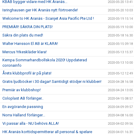
KBAB bygger vidare med HK Aranäs...
2020-05-20 13:41
Isringhausen ger HK Aranäs nytt förtroende!
2020-05-20 10:03
Welcome to HK Aranäs - Scanjet Asia Pacific Pte Ltd !
2020-05-19 15:14
PREMIÄR! SÄKRA DIN PLATS!
2020-05-19 10:00
Säkra din plats du med!
2020-05-18 16:30
Walter Hansson El AB är KLARA!
2020-05-15 09:18
Mercus Yrkeskläder klara!
2020-05-13 15:37
Kempa Sommarhandbollskola 2020! Uppdaterad
2020-05-13 10:00
coronainfo
Årets klubbprofil är på plats!
2020-05-12 12:49
Gratis ljudböcker i 30 dagar! Samtidigt stödjer ni klubben!
2020-04-28 16:58
Premiär av klubbshop!
2020-04-24 13:05
Coloplast AB förlänger..
2020-04-15 08:57
En avgörande passning
2020-04-09 09:57
Norra Halland förlänger...
2020-04-08 16:00
Vi passar alla - NU behövs ALLA!
2020-04-02 09:56
HK Aranäs korttidspermitterar all personal & spelare
2020-04-01 16:31