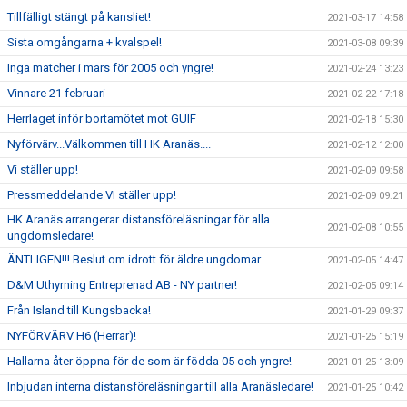
Tillfälligt stängt på kansliet!
2021-03-17 14:58
Sista omgångarna + kvalspel!
2021-03-08 09:39
Inga matcher i mars för 2005 och yngre!
2021-02-24 13:23
Vinnare 21 februari
2021-02-22 17:18
Herrlaget inför bortamötet mot GUIF
2021-02-18 15:30
Nyförvärv...Välkommen till HK Aranäs....
2021-02-12 12:00
Vi ställer upp!
2021-02-09 09:58
Pressmeddelande VI ställer upp!
2021-02-09 09:21
HK Aranäs arrangerar distansföreläsningar för alla
2021-02-08 10:55
ungdomsledare!
ÄNTLIGEN!!! Beslut om idrott för äldre ungdomar
2021-02-05 14:47
D&M Uthyrning Entreprenad AB - NY partner!
2021-02-05 09:14
Från Island till Kungsbacka!
2021-01-29 09:37
NYFÖRVÄRV H6 (Herrar)!
2021-01-25 15:19
Hallarna åter öppna för de som är födda 05 och yngre!
2021-01-25 13:09
Inbjudan interna distansföreläsningar till alla Aranäsledare!
2021-01-25 10:42