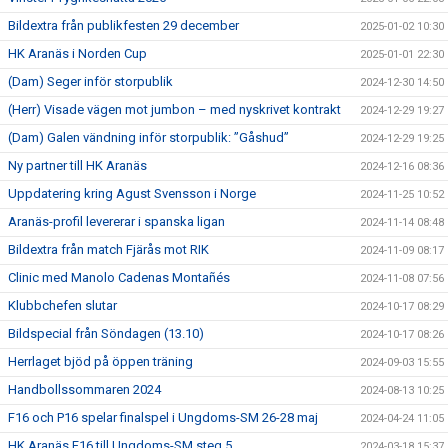
Bildextra från publikfesten 29 december
2025-01-02 10:30
HK Aranäs i Norden Cup
2025-01-01 22:30
(Dam) Seger inför storpublik
2024-12-30 14:50
(Herr) Visade vägen mot jumbon – med nyskrivet kontrakt
2024-12-29 19:27
(Dam) Galen vändning inför storpublik: ”Gåshud”
2024-12-29 19:25
Ny partner till HK Aranäs
2024-12-16 08:36
Uppdatering kring Agust Svensson i Norge
2024-11-25 10:52
Aranäs-profil levererar i spanska ligan
2024-11-14 08:48
Bildextra från match Fjärås mot RIK
2024-11-09 08:17
Clinic med Manolo Cadenas Montañés
2024-11-08 07:56
Klubbchefen slutar
2024-10-17 08:29
Bildspecial från Söndagen (13.10)
2024-10-17 08:26
Herrlaget bjöd på öppen träning
2024-09-03 15:55
Handbollssommaren 2024
2024-08-13 10:25
F16 och P16 spelar finalspel i Ungdoms-SM 26-28 maj
2024-04-24 11:05
HK Aranäs F16 till Ungdoms-SM steg 5
2024-03-18 15:37