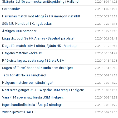
Skärpta råd för att minska smittspridning i Halland!
2020-11-04 11:25
Coronainfo!
2020-11-02 11:01
Herrarnas match mot Alingsås HK imorgon inställd!
2020-10-29 16:58
Sök NIU Handboll i Kungsbacka!
2020-10-29 12:16
Äntligen! 300 personer....
2020-10-22 19:18
Lägg ditt bud! Se HK Aranäs - Sävehof på plats!
2020-10-21 08:48
Dags för match i div 1 södra, Fjärås HK - Mantorp
2020-10-19 12:51
Helgens matcher vecka 42
2020-10-16 14:42
F 16 sista lag att spela steg 1 i årets USM!
2020-10-16 12:03
Sugen på "Live" handboll? Buda hem din biljett...
2020-10-14 15:12
Tack för allt Niklas Tengberg!
2020-10-09 11:55
Helgens matcher och sändningar!
2020-10-09 11:20
Näst sista gänget ut - P 14 spelar USM steg 1 i helgen!
2020-10-09 11:07
Våra F 14 spelar sitt första USM i helgen!
2020-10-02 13:52
Ingen handbollsskola i Åsa på söndag!
2020-10-02 11:20
20st biljetter till SALU!
2020-10-02 11:00