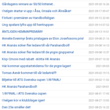
Gårdagens vinnare av 50/50 lotteriet...
2021-09-20 16:26
I helgen startar vi upp i Åsa, Onsala och Älvsåker!
2021-09-17 09:47
Förlust i premiären av Handbollsligan
2021-09-15 22:40
Ung spelare lyfts upp till herrtruppen
2021-09-14 07:52
ÄNTLIGEN HEMMAPREMIÄR!
2021-09-13 19:51
Annelie Evenmyr årets pristagare av Elon Josefssons pris!
2021-09-08 21:16
HK Aranäs söker fler ledare till vår Parahandboll!
2021-09-08 14:10
HK Aranäs söker fler ledare till de yngre grupperna!
2021-09-08 13:37
Köp Cmore med rabatt -stötta HK Aranäs
2021-09-07 10:32
Här kommer uppstartstiderna för de yngre lagen!
2021-09-03
Tomas Axnér kommer till vår ledarträff!
2021-09-02 19:15
BIljetter till ATG Svenska cupen 1/8 FINAL!
2021-09-02 11:02
HK Aranäs Parahandboll!
2021-09-01
1/8 FINAL i ATG Svenska cupen
2021-08-31 17:45
I helgen kör vi klubbläger igen!
2021-08-27 13:05
Den 25e smäller det!
2021-08-25 16:22