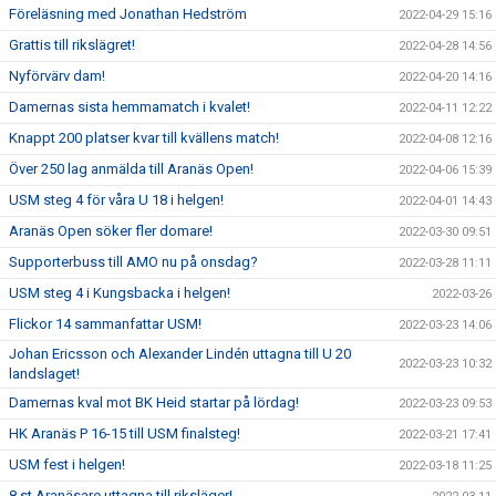
Föreläsning med Jonathan Hedström
2022-04-29 15:16
Grattis till rikslägret!
2022-04-28 14:56
Nyförvärv dam!
2022-04-20 14:16
Damernas sista hemmamatch i kvalet!
2022-04-11 12:22
Knappt 200 platser kvar till kvällens match!
2022-04-08 12:16
Över 250 lag anmälda till Aranäs Open!
2022-04-06 15:39
USM steg 4 för våra U 18 i helgen!
2022-04-01 14:43
Aranäs Open söker fler domare!
2022-03-30 09:51
Supporterbuss till AMO nu på onsdag?
2022-03-28 11:11
USM steg 4 i Kungsbacka i helgen!
2022-03-26
Flickor 14 sammanfattar USM!
2022-03-23 14:06
Johan Ericsson och Alexander Lindén uttagna till U 20
2022-03-23 10:32
landslaget!
Damernas kval mot BK Heid startar på lördag!
2022-03-23 09:53
HK Aranäs P 16-15 till USM finalsteg!
2022-03-21 17:41
USM fest i helgen!
2022-03-18 11:25
8 st Aranäsare uttagna till riksläger!