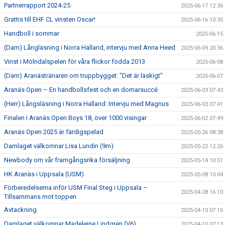
Partnerrapport 2024-25
2025-06-17 12:36
Grattis till EHF CL vinsten Oscar!
2025-06-16 10:35
Handboll i sommar
2025-06-15
(Dam) Långläsning i Norra Halland, intervju med Anna Heed
2025-06-09 20:36
Vinst i Mölndalspelen för våra flickor födda 2013
2025-06-08
(Dam) Aranästränaren om truppbygget: "Det är läskigt"
2025-06-07
Aranäs Open – En handbollsfest och en domarsuccé
2025-06-03 07:43
(Herr) Långsläsning i Norra Halland: Intervju med Magnus
2025-06-03 07:41
Finalen i Aranäs Open Boys 18, över 1000 visingar
2025-06-02 07:49
Aranäs Open 2025 är färdigspelad
2025-05-26 08:38
Damlaget välkomnar Lisa Lundin (9m)
2025-05-22 12:26
Newbody om vår framgångsrika försäljning
2025-05-14 10:51
HK Aranäs i Uppsala (USM)
2025-05-08 10:04
Förberedelserna inför USM Final Steg i Uppsala –
2025-04-28 16:10
Tillsammans mot toppen
Avtackning
2025-04-10 07:16
Damlaget välkomnar Madeleine Lindgren (V6)
2025-04-10 07:13