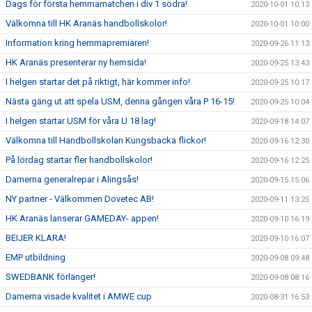
Dags för första hemmamatchen i div 1 södra!
2020-10-01 10:13
Välkomna till HK Aranäs handbollskolor!
2020-10-01 10:00
Information kring hemmapremiären!
2020-09-26 11:13
HK Aranäs presenterar ny hemsida!
2020-09-25 13:43
I helgen startar det på riktigt, här kommer info!
2020-09-25 10:17
Nästa gäng ut att spela USM, denna gången våra P 16-15!
2020-09-25 10:04
I helgen startar USM för våra U 18 lag!
2020-09-18 14:07
Välkomna till Handbollskolan Kungsbacka flickor!
2020-09-16 12:30
På lördag startar fler handbollskolor!
2020-09-16 12:25
Damerna generalrepar i Alingsås!
2020-09-15 15:06
NY partner - Välkommen Dovetec AB!
2020-09-11 13:25
HK Aranäs lanserar GAMEDAY- appen!
2020-09-10 16:19
BEIJER KLARA!
2020-09-10 16:07
EMP utbildning
2020-09-08 09:48
SWEDBANK förlänger!
2020-09-08 08:16
Damerna visade kvalitet i AMWE cup
2020-08-31 16:53