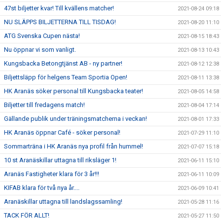
47st biljetter kvar! Till kvällens matcher!
2021-08-24 09:18
NU SLÄPPS BILJETTERNA TILL TISDAG!
2021-08-20 11:10
ATG Svenska Cupen nästa!
2021-08-15 18:43
Nu öppnar vi som vanligt.
2021-08-13 10:43
Kungsbacka Betongtjänst AB - ny partner!
2021-08-12 12:38
Biljettsläpp för helgens Team Sportia Open!
2021-08-11 13:38
HK Aranäs söker personal till Kungsbacka teater!
2021-08-05 14:58
Biljetter till fredagens match!
2021-08-04 17:14
Gällande publik under träningsmatcherna i veckan!
2021-08-01 17:33
HK Aranäs öppnar Café - söker personal!
2021-07-29 11:10
Sommarträna i HK Aranäs nya profil från hummel!
2021-07-07 15:18
10 st Aranäskillar uttagna till riksläger 1!
2021-06-11 15:10
Aranäs Fastigheter klara för 3 år!!!
2021-06-11 10:09
KIFAB klara för två nya år....
2021-06-09 10:41
Aranäskillar uttagna till landslagssamling!
2021-05-28 11:16
TACK FÖR ALLT!
2021-05-27 11:50