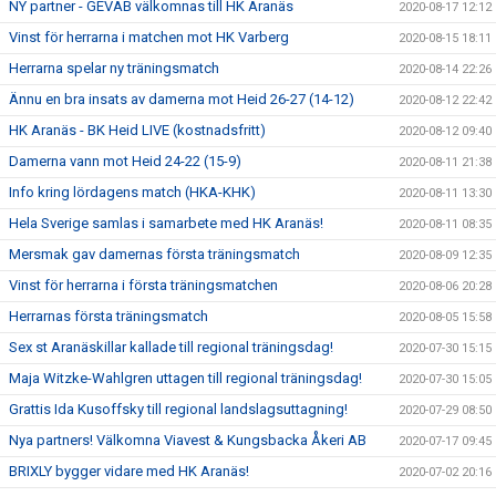
NY partner - GEVAB välkomnas till HK Aranäs
2020-08-17 12:12
Vinst för herrarna i matchen mot HK Varberg
2020-08-15 18:11
Herrarna spelar ny träningsmatch
2020-08-14 22:26
Ännu en bra insats av damerna mot Heid 26-27 (14-12)
2020-08-12 22:42
HK Aranäs - BK Heid LIVE (kostnadsfritt)
2020-08-12 09:40
Damerna vann mot Heid 24-22 (15-9)
2020-08-11 21:38
Info kring lördagens match (HKA-KHK)
2020-08-11 13:30
Hela Sverige samlas i samarbete med HK Aranäs!
2020-08-11 08:35
Mersmak gav damernas första träningsmatch
2020-08-09 12:35
Vinst för herrarna i första träningsmatchen
2020-08-06 20:28
Herrarnas första träningsmatch
2020-08-05 15:58
Sex st Aranäskillar kallade till regional träningsdag!
2020-07-30 15:15
Maja Witzke-Wahlgren uttagen till regional träningsdag!
2020-07-30 15:05
Grattis Ida Kusoffsky till regional landslagsuttagning!
2020-07-29 08:50
Nya partners! Välkomna Viavest & Kungsbacka Åkeri AB
2020-07-17 09:45
BRIXLY bygger vidare med HK Aranäs!
2020-07-02 20:16