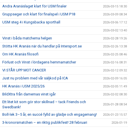
Andra Aranäslaget klart för USM finaler
2026-03-15 18:30
Gruppseger och klart för finalspel i USM P18
2026-03-09 08:34
USM steg 4 i Kungsbacka sporthall
2026-03-06 17:12
2026-03-02 13:40
Vinst i båda matcherna helgen
2026-02-28 19:26
Stötta HK Aranäs när du handlar på Intersport.se
2026-02-26 13:38
Om HK Aranäs filosofi
2026-02-25 08:46
Förlust och Vinst i lördagens hemmamatcher
2026-02-16 08:31
VI STÅR UPP MOT CANCER
2026-02-12 09:32
Just nu problem med vår säljkod på ICA
2026-02-09 16:05
HK Aranäs i USM 2025/26
2026-02-05 11:49
BildXtra från damernas vinst igår
2026-02-02 08:30
Ett litet kit som gör stor skillnad – tack Friends och
2026-01-28 08:54
Swedbank!
Boll-lek 3–5 år, en succé fylld av glädje och engagemang!
2026-01-23 15:57
3-kronorsmatchen – en riktig publikfest! 28 februari
2026-01-19