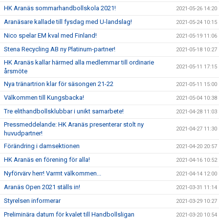
HK Aranäs sommarhandbollskola 2021!
2021-05-26 14:20
Aranäsare kallade till fysdag med U-landslag!
2021-05-24 10:15
Nico spelar EM kval med Finland!
2021-05-19 11:06
Stena Recycling AB ny Platinum-partner!
2021-05-18 10:27
HK Aranäs kallar härmed alla medlemmar till ordinarie
2021-05-11 17:15
årsmöte
Nya tränartrion klar för säsongen 21-22
2021-05-11 15:00
Välkommen till Kungsbacka!
2021-05-04 10:38
Tre elithandbollsklubbar i unikt samarbete!
2021-04-28 11:03
Pressmeddelande: HK Aranäs presenterar stolt ny
2021-04-27 11:30
huvudpartner!
Förändring i damsektionen
2021-04-20 20:57
HK Aranäs en förening för alla!
2021-04-16 10:52
Nyförvärv herr! Varmt välkommen...
2021-04-14 12:00
Aranäs Open 2021 ställs in!
2021-03-31 11:14
Styrelsen informerar
2021-03-29 10:27
Preliminära datum för kvalet till Handbollsligan
2021-03-20 10:54