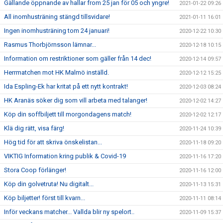
Gällande öppnande av hallar from 25 jan för 05 och yngre!
2021-01-22 09:26
All inomhusträning stängd tillsvidare!
2021-01-11 16:01
Ingen inomhusträning tom 24 januari!
2020-12-22 10:30
Rasmus Thorbjörnsson lämnar...
2020-12-18 10:15
Information om restriktioner som gäller från 14 dec!
2020-12-14 09:57
Herrmatchen mot HK Malmö inställd.
2020-12-12 15:25
Ida Espling-Ek har kritat på ett nytt kontrakt!
2020-12-03 08:24
HK Aranäs söker dig som vill arbeta med talanger!
2020-12-02 14:27
Köp din soffbiljett till morgondagens match!
2020-12-02 12:17
Klä dig rätt, visa färg!
2020-11-24 10:39
Hög tid för att skriva önskelistan...
2020-11-18 09:20
VIKTIG Information kring publik & Covid-19
2020-11-16 17:20
Stora Coop förlänger!
2020-11-16 12:00
Köp din golvetruta! Nu digitalt...
2020-11-13 15:31
Köp biljetter! först till kvarn...
2020-11-11 08:14
Inför veckans matcher... Vallda blir ny spelort..
2020-11-09 15:37