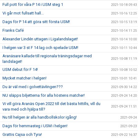
Full pott för våra P 14 i USM steg 1
2021-10-18 09:43
Vi går mot fullsatt hall...
2021-10-16 12:25
Dags för P 14 att göra sitt första USM!
2021-10-15 13:19
Franks Café
2021-10-14 11:25
Alexander Lindén uttagen i Ligalandslaget!
2021-10-14 10:00
I helgen var 3 st F 14 lag och spelade USM!
2021-10-11 10:44
Aranäsare kallade till regionala träningsdagar med
2021-10-08 11:19
landslaget!
USM debut för F 14!
2021-10-08 10:52
Mycket matcher i helgen!
2021-10-01 10:41
Du är väl med i golvettävlingen???
2021-09-30 14:22
NU släpps biljetterna för alla höstens matcher!
2021-09-24 14:20
Vi vill göra Aranäs Open 2022 till det bästa hittills, vill du
2021-09-24 11:51
vara med och hjälpa till?
Nu till helgen är alla handbollskolor igång!
2021-09-24
Dags för hemmasteg i USM i helgen!
2021-09-23
Grattis Cajsa och Tyra!
2021-09-22 16:37