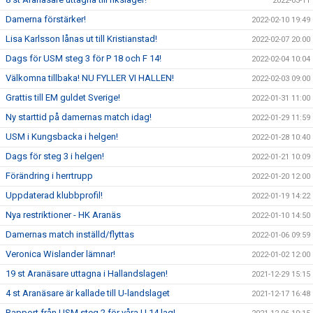
2022-03-11
Damerna förstärker!
2022-02-10 19:49
Lisa Karlsson lånas ut till Kristianstad!
2022-02-07 20:00
Dags för USM steg 3 för P 18 och F 14!
2022-02-04 10:04
Välkomna tillbaka! NU FYLLER VI HALLEN!
2022-02-03 09:00
Grattis till EM guldet Sverige!
2022-01-31 11:00
Ny starttid på damernas match idag!
2022-01-29 11:59
USM i Kungsbacka i helgen!
2022-01-28 10:40
Dags för steg 3 i helgen!
2022-01-21 10:09
Förändring i herrtrupp
2022-01-20 12:00
Uppdaterad klubbprofil!
2022-01-19 14:22
Nya restriktioner - HK Aranäs
2022-01-10 14:50
Damernas match inställd/flyttas
2022-01-06 09:59
Veronica Wislander lämnar!
2022-01-02 12:00
19 st Aranäsare uttagna i Hallandslagen!
2021-12-29 15:15
4 st Aranäsare är kallade till U-landslaget
2021-12-17 16:48
Rapport från USM steg 2 för våra U 14 lag!