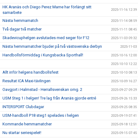
HK Aranäs och Diego Perez Marne har förlängt sitt
2025-11-16 12:39
samarbete
Nästa hemmamatch
2025-11-14 08:59
Två dagar två matcher
2025-11-11 08:45
Skadevicuphelgen avslutades med seger för F12
2025-11-03 09:32
Nästa hemmamatcher bjuder på två västsvenska derbyn
2025-11-03
Handbollsförmiddag i Kungsbacka Sporthall!
2025-10-16 12:00
2025-10-10 12:22
Allt inför helgens handbollsfest
2025-10-10 08:13
Resultat ICA Maxi-tävlingen
2025-10-09 16:27
Oavgjort i Halmstad - Herrallsvenskan omg. 2
2025-09-27 09:29
USM Steg 1 i helgen! Tre lag från Aranäs gjorde entré
2025-09-26 15:33
INTERSPORT Clubdagar
2025-09-25 08:35
USM-handboll P18 steg1 spelades i helgen
2025-09-19 07:41
Kommande hemmamatcher
2025-09-18 12:51
Nu startar seriespelet!
2025-09-15 07:45