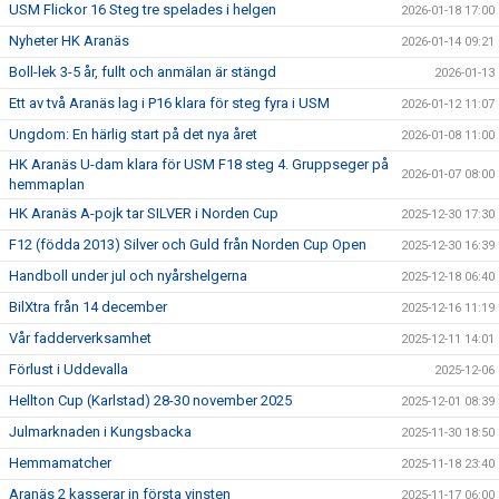
USM Flickor 16 Steg tre spelades i helgen
2026-01-18 17:00
Nyheter HK Aranäs
2026-01-14 09:21
Boll-lek 3-5 år, fullt och anmälan är stängd
2026-01-13
Ett av två Aranäs lag i P16 klara för steg fyra i USM
2026-01-12 11:07
Ungdom: En härlig start på det nya året
2026-01-08 11:00
HK Aranäs U-dam klara för USM F18 steg 4. Gruppseger på
2026-01-07 08:00
hemmaplan
HK Aranäs A-pojk tar SILVER i Norden Cup
2025-12-30 17:30
F12 (födda 2013) Silver och Guld från Norden Cup Open
2025-12-30 16:39
Handboll under jul och nyårshelgerna
2025-12-18 06:40
BilXtra från 14 december
2025-12-16 11:19
Vår fadderverksamhet
2025-12-11 14:01
Förlust i Uddevalla
2025-12-06
Hellton Cup (Karlstad) 28-30 november 2025
2025-12-01 08:39
Julmarknaden i Kungsbacka
2025-11-30 18:50
Hemmamatcher
2025-11-18 23:40
Aranäs 2 kasserar in första vinsten
2025-11-17 06:00