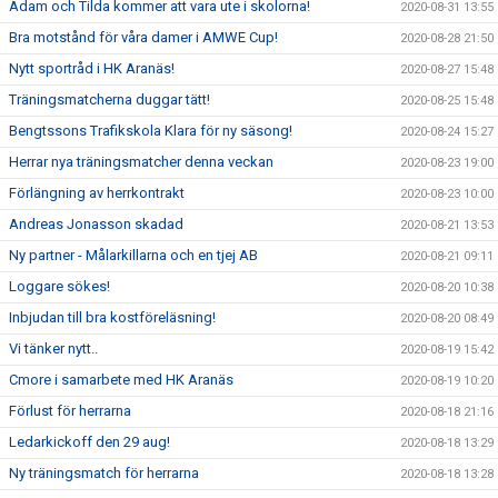
Adam och Tilda kommer att vara ute i skolorna!
2020-08-31 13:55
Bra motstånd för våra damer i AMWE Cup!
2020-08-28 21:50
Nytt sportråd i HK Aranäs!
2020-08-27 15:48
Träningsmatcherna duggar tätt!
2020-08-25 15:48
Bengtssons Trafikskola Klara för ny säsong!
2020-08-24 15:27
Herrar nya träningsmatcher denna veckan
2020-08-23 19:00
Förlängning av herrkontrakt
2020-08-23 10:00
Andreas Jonasson skadad
2020-08-21 13:53
Ny partner - Målarkillarna och en tjej AB
2020-08-21 09:11
Loggare sökes!
2020-08-20 10:38
Inbjudan till bra kostföreläsning!
2020-08-20 08:49
Vi tänker nytt..
2020-08-19 15:42
Cmore i samarbete med HK Aranäs
2020-08-19 10:20
Förlust för herrarna
2020-08-18 21:16
Ledarkickoff den 29 aug!
2020-08-18 13:29
Ny träningsmatch för herrarna
2020-08-18 13:28