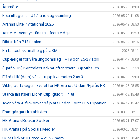
Årsmöte
2026-05-25 08:00
Elsa uttagen till U17 landslagssamling
2026-05-20 11:08
Aranäs Elite Invitational 2026
2026-05-19 08:53
Annelie Evenmyr - finalist i årets eldsjäl!
2026-05-13 12:59
Bilder från P18 finalen
2026-05-12 08:15
En fantastisk finalhelg på USM
2026-05-11
Cup-helger för våra ungdomslag 17-19 och 25-27 april
2026-04-17 08:08
(Fjärås HK) Kontraktet säkrat efter rysare i Sporthallen
2026-04-13 07:59
Fjärås HK (dam) vår U-trupp kvalmatch 2 av 3
2026-04-10 09:00
Viktig bortaseger i kvalet för HK Aranäs U-dam/Fjärås HK
2026-04-03 08:55
Starka insatser i Lloret Cup, guld till P18!
2026-04-02 15:48
Även våra A-flickor var på plats under Lloret Cup i Spanien
2026-04-02 15:47
Framgångar i Irstablixten
2026-03-30 08:11
HK Aranäs Rockar Sockor
2026-03-21 17:07
HK Aranäs på Sociala Medier
2026-03-20 08:31
USM Flickor 18, steg 4 21-22 mars
2026-03-18 08:42