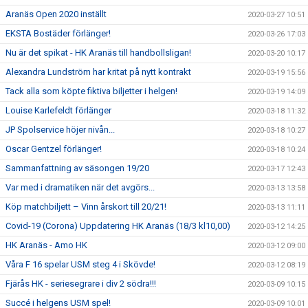
Aranäs Open 2020 inställt
2020-03-27 10:51
EKSTA Bostäder förlänger!
2020-03-26 17:03
Nu är det spikat - HK Aranäs till handbollsligan!
2020-03-20 10:17
Alexandra Lundström har kritat på nytt kontrakt
2020-03-19 15:56
Tack alla som köpte fiktiva biljetter i helgen!
2020-03-19 14:09
Louise Karlefeldt förlänger
2020-03-18 11:32
JP Spolservice höjer nivån...
2020-03-18 10:27
Oscar Gentzel förlänger!
2020-03-18 10:24
Sammanfattning av säsongen 19/20
2020-03-17 12:43
Var med i dramatiken när det avgörs...
2020-03-13 13:58
Köp matchbiljett – Vinn årskort till 20/21!
2020-03-13 11:11
Covid-19 (Corona) Uppdatering HK Aranäs (18/3 kl10,00)
2020-03-12 14:25
HK Aranäs - Amo HK
2020-03-12 09:00
Våra F 16 spelar USM steg 4 i Skövde!
2020-03-12 08:19
Fjärås HK - seriesegrare i div 2 södra!!!
2020-03-09 10:15
Succé i helgens USM spel!
2020-03-09 10:01