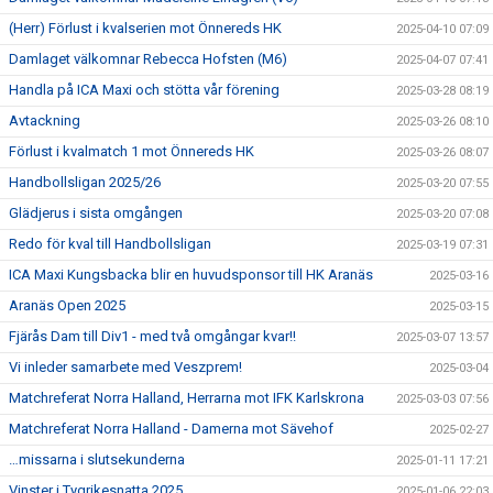
(Herr) Förlust i kvalserien mot Önnereds HK
2025-04-10 07:09
Damlaget välkomnar Rebecca Hofsten (M6)
2025-04-07 07:41
Handla på ICA Maxi och stötta vår förening
2025-03-28 08:19
Avtackning
2025-03-26 08:10
Förlust i kvalmatch 1 mot Önnereds HK
2025-03-26 08:07
Handbollsligan 2025/26
2025-03-20 07:55
Glädjerus i sista omgången
2025-03-20 07:08
Redo för kval till Handbollsligan
2025-03-19 07:31
ICA Maxi Kungsbacka blir en huvudsponsor till HK Aranäs
2025-03-16
Aranäs Open 2025
2025-03-15
Fjärås Dam till Div1 - med två omgångar kvar!!
2025-03-07 13:57
Vi inleder samarbete med Veszprem!
2025-03-04
Matchreferat Norra Halland, Herrarna mot IFK Karlskrona
2025-03-03 07:56
Matchreferat Norra Halland - Damerna mot Sävehof
2025-02-27
…missarna i slutsekunderna
2025-01-11 17:21
Vinster i Tygrikesnatta 2025
2025-01-06 22:03