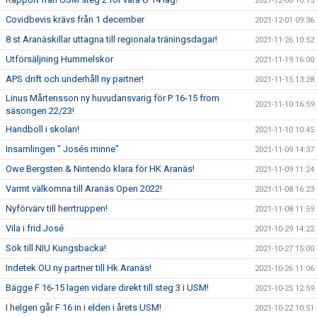
2021-12-06 10:15
Covidbevis krävs från 1 december
2021-12-01 09:36
8 st Aranäskillar uttagna till regionala träningsdagar!
2021-11-26 10:52
Utförsäljning Hummelskor
2021-11-19 16:00
APS drift och underhåll ny partner!
2021-11-15 13:28
Linus Mårtensson ny huvudansvarig för P 16-15 from
2021-11-10 16:59
säsongen 22/23!
Handboll i skolan!
2021-11-10 10:45
Insamlingen " Josés minne"
2021-11-09 14:37
Owe Bergsten & Nintendo klara för HK Aranäs!
2021-11-09 11:24
Varmt välkomna till Aranäs Open 2022!
2021-11-08 16:23
Nyförvärv till herrtruppen!
2021-11-08 11:59
Vila i frid José
2021-10-29 14:22
Sök till NIU Kungsbacka!
2021-10-27 15:00
Indetek OU ny partner till Hk Aranäs!
2021-10-26 11:06
Bägge F 16-15 lagen vidare direkt till steg 3 i USM!
2021-10-25 12:59
I helgen går F 16 in i elden i årets USM!
2021-10-22 10:51