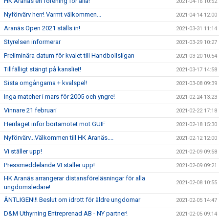
HK Aranäs en förening för alla!
2021-04-16 10:52
Nyförvärv herr! Varmt välkommen...
2021-04-14 12:00
Aranäs Open 2021 ställs in!
2021-03-31 11:14
Styrelsen informerar
2021-03-29 10:27
Preliminära datum för kvalet till Handbollsligan
2021-03-20 10:54
Tillfälligt stängt på kansliet!
2021-03-17 14:58
Sista omgångarna + kvalspel!
2021-03-08 09:39
Inga matcher i mars för 2005 och yngre!
2021-02-24 13:23
Vinnare 21 februari
2021-02-22 17:18
Herrlaget inför bortamötet mot GUIF
2021-02-18 15:30
Nyförvärv...Välkommen till HK Aranäs....
2021-02-12 12:00
Vi ställer upp!
2021-02-09 09:58
Pressmeddelande VI ställer upp!
2021-02-09 09:21
HK Aranäs arrangerar distansföreläsningar för alla
2021-02-08 10:55
ungdomsledare!
ÄNTLIGEN!!! Beslut om idrott för äldre ungdomar
2021-02-05 14:47
D&M Uthyrning Entreprenad AB - NY partner!
2021-02-05 09:14