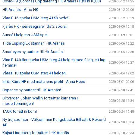
Covid-19 (Corona) Uppdatering HK Aranäs (18/3 kl10,00)
2020-03-12 14:25
HK Aranäs - Amo HK
2020-03-12 09:00
Våra F 16 spelar USM steg 4 i Skövde!
2020-03-12 08:19
Fjärås HK - seriesegrare i div 2 södra!!!
2020-03-09 10:15
Succé i helgens USM spel!
2020-03-09 10:01
Tilda Espling Ek stannar i HK Aranäs
2020-03-06 16:22
Smarteyes ny partner till Hk Aranäs!
2020-03-05 12:30
Våra P 14 killar spelar USM steg 4 i helgen med 2 lag, ett lag
2020-03-04 13:27
hemma!
Våra F 18 spelar USM steg 4 i helgen!
2020-03-04 12:02
Inför Kärra HF med matchens profil - Anna Heed
2020-03-01 09:00
Hyperice ny partner till HK Aranäs!
2020-02-28 17:41
Slitvargen Johan Wallin fortsätter karriären i
2020-02-25 17:34
moderföreningen!
TACK för att ni kom!
2020-02-24 10:48
Ny tröjsponsor - Välkommen Kungsbacka Biltvätt & Rekond
2020-02-20 16:34
AB
Kajsa Lindeberg fortsätter i HK Aranäs
2020-02-18 20:33