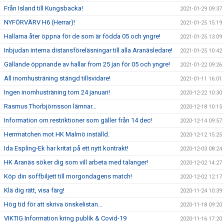
Från Island till Kungsbacka!
2021-01-29 09:37
NYFÖRVÄRV H6 (Herrar)!
2021-01-25 15:19
Hallarna åter öppna för de som är födda 05 och yngre!
2021-01-25 13:09
Inbjudan interna distansföreläsningar till alla Aranäsledare!
2021-01-25 10:42
Gällande öppnande av hallar from 25 jan för 05 och yngre!
2021-01-22 09:26
All inomhusträning stängd tillsvidare!
2021-01-11 16:01
Ingen inomhusträning tom 24 januari!
2020-12-22 10:30
Rasmus Thorbjörnsson lämnar...
2020-12-18 10:15
Information om restriktioner som gäller från 14 dec!
2020-12-14 09:57
Herrmatchen mot HK Malmö inställd.
2020-12-12 15:25
Ida Espling-Ek har kritat på ett nytt kontrakt!
2020-12-03 08:24
HK Aranäs söker dig som vill arbeta med talanger!
2020-12-02 14:27
Köp din soffbiljett till morgondagens match!
2020-12-02 12:17
Klä dig rätt, visa färg!
2020-11-24 10:39
Hög tid för att skriva önskelistan...
2020-11-18 09:20
VIKTIG Information kring publik & Covid-19
2020-11-16 17:20