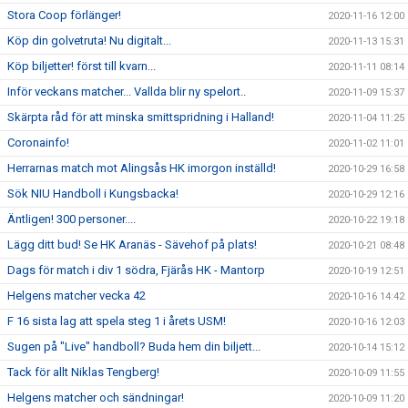
Stora Coop förlänger!
2020-11-16 12:00
Köp din golvetruta! Nu digitalt...
2020-11-13 15:31
Köp biljetter! först till kvarn...
2020-11-11 08:14
Inför veckans matcher... Vallda blir ny spelort..
2020-11-09 15:37
Skärpta råd för att minska smittspridning i Halland!
2020-11-04 11:25
Coronainfo!
2020-11-02 11:01
Herrarnas match mot Alingsås HK imorgon inställd!
2020-10-29 16:58
Sök NIU Handboll i Kungsbacka!
2020-10-29 12:16
Äntligen! 300 personer....
2020-10-22 19:18
Lägg ditt bud! Se HK Aranäs - Sävehof på plats!
2020-10-21 08:48
Dags för match i div 1 södra, Fjärås HK - Mantorp
2020-10-19 12:51
Helgens matcher vecka 42
2020-10-16 14:42
F 16 sista lag att spela steg 1 i årets USM!
2020-10-16 12:03
Sugen på "Live" handboll? Buda hem din biljett...
2020-10-14 15:12
Tack för allt Niklas Tengberg!
2020-10-09 11:55
Helgens matcher och sändningar!
2020-10-09 11:20