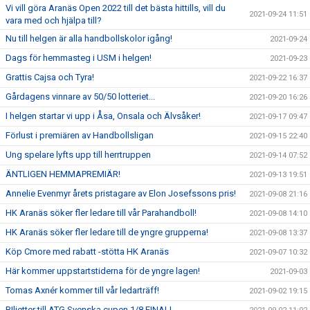
Vi vill göra Aranäs Open 2022 till det bästa hittills, vill du
2021-09-24 11:51
vara med och hjälpa till?
Nu till helgen är alla handbollskolor igång!
2021-09-24
Dags för hemmasteg i USM i helgen!
2021-09-23
Grattis Cajsa och Tyra!
2021-09-22 16:37
Gårdagens vinnare av 50/50 lotteriet...
2021-09-20 16:26
I helgen startar vi upp i Åsa, Onsala och Älvsåker!
2021-09-17 09:47
Förlust i premiären av Handbollsligan
2021-09-15 22:40
Ung spelare lyfts upp till herrtruppen
2021-09-14 07:52
ÄNTLIGEN HEMMAPREMIÄR!
2021-09-13 19:51
Annelie Evenmyr årets pristagare av Elon Josefssons pris!
2021-09-08 21:16
HK Aranäs söker fler ledare till vår Parahandboll!
2021-09-08 14:10
HK Aranäs söker fler ledare till de yngre grupperna!
2021-09-08 13:37
Köp Cmore med rabatt -stötta HK Aranäs
2021-09-07 10:32
Här kommer uppstartstiderna för de yngre lagen!
2021-09-03
Tomas Axnér kommer till vår ledarträff!
2021-09-02 19:15
BIljetter till ATG Svenska cupen 1/8 FINAL!