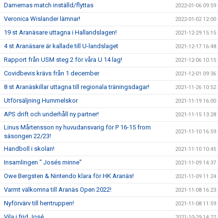
Damernas match inställd/flyttas
2022-01-06 09:59
Veronica Wislander lämnar!
2022-01-02 12:00
19 st Aranäsare uttagna i Hallandslagen!
2021-12-29 15:15
4 st Aranäsare är kallade till U-landslaget
2021-12-17 16:48
Rapport från USM steg 2 för våra U 14 lag!
2021-12-06 10:15
Covidbevis krävs från 1 december
2021-12-01 09:36
8 st Aranäskillar uttagna till regionala träningsdagar!
2021-11-26 10:52
Utförsäljning Hummelskor
2021-11-19 16:00
APS drift och underhåll ny partner!
2021-11-15 13:28
Linus Mårtensson ny huvudansvarig för P 16-15 from
2021-11-10 16:59
säsongen 22/23!
Handboll i skolan!
2021-11-10 10:45
Insamlingen " Josés minne"
2021-11-09 14:37
Owe Bergsten & Nintendo klara för HK Aranäs!
2021-11-09 11:24
Varmt välkomna till Aranäs Open 2022!
2021-11-08 16:23
Nyförvärv till herrtruppen!
2021-11-08 11:59
Vila i frid José
2021-10-29 14:22