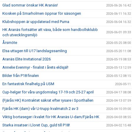
Glad sommar önskar HK Aranäs!
2026-06-26 16:42
Kiosken på Smarholmen öppnar för säsongen
2026-06-11 16:32
Klubshoppen är uppdaterad med Puma
2026-06-04 16:32
HK Aranäs fortsätter att växa, både som handbollsklubb
2026-06-01 09:33
och utvecklingsmiljö
Årsmöte
2026-05-25 08:00
Elsa uttagen till U17 landslagssamling
2026-05-20 11:08
Aranäs Elite Invitational 2026
2026-05-19 08:53
Annelie Evenmyr - finalist i årets eldsjäl!
2026-05-13 12:59
Bilder från P18 finalen
2026-05-12 08:15
En fantastisk finalhelg på USM
2026-05-11
Cup-helger för våra ungdomslag 17-19 och 25-27 april
2026-04-17 08:08
(Fjärås HK) Kontraktet säkrat efter rysare i Sporthallen
2026-04-13 07:59
Fjärås HK (dam) vår U-trupp kvalmatch 2 av 3
2026-04-10 09:00
Viktig bortaseger i kvalet för HK Aranäs U-dam/Fjärås HK
2026-04-03 08:55
Starka insatser i Lloret Cup, guld till P18!
2026-04-02 15:48