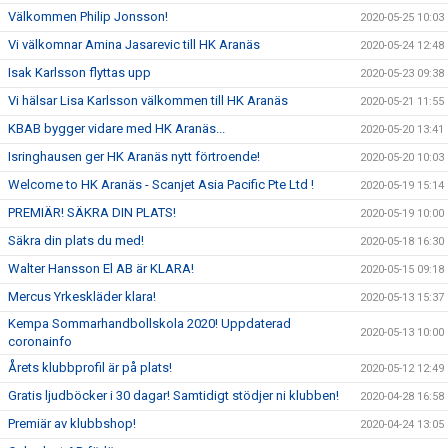
Välkommen Philip Jonsson!
2020-05-25 10:03
Vi välkomnar Amina Jasarevic till HK Aranäs
2020-05-24 12:48
Isak Karlsson flyttas upp
2020-05-23 09:38
Vi hälsar Lisa Karlsson välkommen till HK Aranäs
2020-05-21 11:55
KBAB bygger vidare med HK Aranäs...
2020-05-20 13:41
Isringhausen ger HK Aranäs nytt förtroende!
2020-05-20 10:03
Welcome to HK Aranäs - Scanjet Asia Pacific Pte Ltd !
2020-05-19 15:14
PREMIÄR! SÄKRA DIN PLATS!
2020-05-19 10:00
Säkra din plats du med!
2020-05-18 16:30
Walter Hansson El AB är KLARA!
2020-05-15 09:18
Mercus Yrkeskläder klara!
2020-05-13 15:37
Kempa Sommarhandbollskola 2020! Uppdaterad
2020-05-13 10:00
coronainfo
Årets klubbprofil är på plats!
2020-05-12 12:49
Gratis ljudböcker i 30 dagar! Samtidigt stödjer ni klubben!
2020-04-28 16:58
Premiär av klubbshop!
2020-04-24 13:05