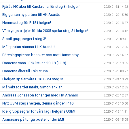
Fjärås HK åker till Karskrona för steg 3 i helgen!
2020-01-31 14:23
Elgiganten ny partner till HK Aranäs
2020-01-29 15:30
Hemmasteg för P 18 i helgen!
2020-01-29 13:27
Våra yngsta tjejer födda 2005 spelar steg 3 i helgen!
2020-01-29 13:12
Stabil gruppseger i steg 3!
2020-01-29 09:41
Målsprutan stannar i HK Aranäs!
2020-01-27 17:05
Föreningspizzan besöker oss mot Hammarby!
2020-01-27 14:37
Damerna vann i Eskilstuna 20-18 (11-8)
2020-01-26 19:55
Damerna åker till Eskilstuna
2020-01-26 09:27
I helgen spelar våra F 16 USM steg 3!
2020-01-24 13:29
Målvaktsgardet intakt, Simon är klar!
2020-01-22 12:35
Andreas Jonasson förlänger med HK Aranäs!
2020-01-20 12:37
Nytt USM steg i helgen, denna gången P 16!
2020-01-16 10:00
Idel gruppsegrar för våra lag i helgens USM!
2020-01-15 11:11
Aranäsare på tunga poster under EM!
2020-01-09 15:05
Niko Djordjevic + HK Aranäs = 2 nya år tillsammans!
2020-01-09 13:00