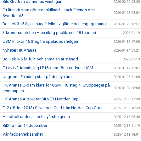
BildXtra från damernas vinst igår
2026-02-02 08:30
Ett litet kit som gör stor skillnad – tack Friends och
2026-01-28 08:54
Swedbank!
Boll-lek 3–5 år, en succé fylld av glädje och engagemang!
2026-01-23 15:57
3-kronorsmatchen – en riktig publikfest! 28 februari
2026-01-19
USM Flickor 16 Steg tre spelades i helgen
2026-01-18 17:00
Nyheter HK Aranäs
2026-01-14 09:21
Boll-lek 3-5 år, fullt och anmälan är stängd
2026-01-13
Ett av två Aranäs lag i P16 klara för steg fyra i USM
2026-01-12 11:07
Ungdom: En härlig start på det nya året
2026-01-08 11:00
HK Aranäs U-dam klara för USM F18 steg 4. Gruppseger på
2026-01-07 08:00
hemmaplan
HK Aranäs A-pojk tar SILVER i Norden Cup
2025-12-30 17:30
F12 (födda 2013) Silver och Guld från Norden Cup Open
2025-12-30 16:39
Handboll under jul och nyårshelgerna
2025-12-18 06:40
BilXtra från 14 december
2025-12-16 11:19
Vår fadderverksamhet
2025-12-11 14:01