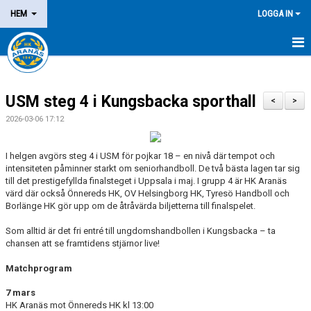
HEM
LOGGA IN
NYHETER
USM steg 4 i Kungsbacka sporthall
OM KLUBBEN
<
>
2026-03-06 17:12
MEDLEM
I helgen avgörs steg 4 i USM för pojkar 18 – en nivå där tempot och
LEDARE
intensiteten påminner starkt om seniorhandboll. De två bästa lagen tar sig
till det prestigefyllda finalsteget i Uppsala i maj. I grupp 4 är HK Aranäs
värd där också Önnereds HK, OV Helsingborg HK, Tyresö Handboll och
DOMARE/FUNKTIONÄR
Borlänge HK gör upp om de åtråvärda biljetterna till finalspelet.
KALENDER
Som alltid är det fri entré till ungdomshandbollen i Kungsbacka – ta
chansen att se framtidens stjärnor live!
MATCHER
Matchprogram
LOTTERIER
7 mars
HK Aranäs mot Önnereds HK kl 13:00