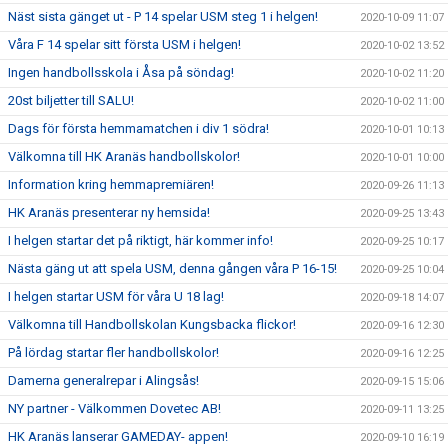
Näst sista gänget ut - P 14 spelar USM steg 1 i helgen!
2020-10-09 11:07
Våra F 14 spelar sitt första USM i helgen!
2020-10-02 13:52
Ingen handbollsskola i Åsa på söndag!
2020-10-02 11:20
20st biljetter till SALU!
2020-10-02 11:00
Dags för första hemmamatchen i div 1 södra!
2020-10-01 10:13
Välkomna till HK Aranäs handbollskolor!
2020-10-01 10:00
Information kring hemmapremiären!
2020-09-26 11:13
HK Aranäs presenterar ny hemsida!
2020-09-25 13:43
I helgen startar det på riktigt, här kommer info!
2020-09-25 10:17
Nästa gäng ut att spela USM, denna gången våra P 16-15!
2020-09-25 10:04
I helgen startar USM för våra U 18 lag!
2020-09-18 14:07
Välkomna till Handbollskolan Kungsbacka flickor!
2020-09-16 12:30
På lördag startar fler handbollskolor!
2020-09-16 12:25
Damerna generalrepar i Alingsås!
2020-09-15 15:06
NY partner - Välkommen Dovetec AB!
2020-09-11 13:25
HK Aranäs lanserar GAMEDAY- appen!
2020-09-10 16:19