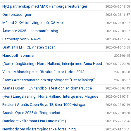
Nytt partnerskap med MAX Hamburgarresturanger
2025-06-30 18:08
Om försäsongen
2025-06-25 16:37
Månad 2: Kvittotävlingen på ICA Maxi
2025-06-25 09:27
Årsmöte 2025 – sammanfattning
2025-06-23 09:07
Partnerrapport 2024-25
2025-06-17 12:36
Grattis till EHF CL vinsten Oscar!
2025-06-16 10:35
Handboll i sommar
2025-06-15
(Dam) Långläsning i Norra Halland, intervju med Anna Heed
2025-06-09 20:36
Vinst i Mölndalspelen för våra flickor födda 2013
2025-06-08
(Dam) Aranästränaren om truppbygget: "Det är läskigt"
2025-06-07
Aranäs Open – En handbollsfest och en domarsuccé
2025-06-03 07:43
(Herr) Långsläsning i Norra Halland: Intervju med Magnus
2025-06-03 07:41
Finalen i Aranäs Open Boys 18, över 1000 visingar
2025-06-02 07:49
Aranäs Open 2025 är färdigspelad
2025-05-26 08:38
Damlaget välkomnar Lisa Lundin (9m)
2025-05-22 12:26
Newbody om vår framgångsrika försäljning
2025-05-14 10:51