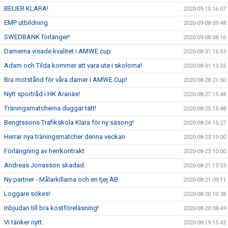
BEIJER KLARA!
2020-09-10 16:07
EMP utbildning
2020-09-08 09:48
SWEDBANK förlänger!
2020-09-08 08:16
Damerna visade kvalitet i AMWE cup
2020-08-31 16:53
Adam och Tilda kommer att vara ute i skolorna!
2020-08-31 13:55
Bra motstånd för våra damer i AMWE Cup!
2020-08-28 21:50
Nytt sportråd i HK Aranäs!
2020-08-27 15:48
Träningsmatcherna duggar tätt!
2020-08-25 15:48
Bengtssons Trafikskola Klara för ny säsong!
2020-08-24 15:27
Herrar nya träningsmatcher denna veckan
2020-08-23 19:00
Förlängning av herrkontrakt
2020-08-23 10:00
Andreas Jonasson skadad
2020-08-21 13:53
Ny partner - Målarkillarna och en tjej AB
2020-08-21 09:11
Loggare sökes!
2020-08-20 10:38
Inbjudan till bra kostföreläsning!
2020-08-20 08:49
Vi tänker nytt..
2020-08-19 15:42