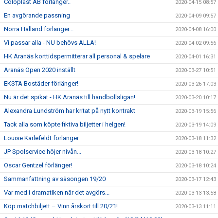
Coloplast AB förlänger..
2020-04-15 08:57
En avgörande passning
2020-04-09 09:57
Norra Halland förlänger...
2020-04-08 16:00
Vi passar alla - NU behövs ALLA!
2020-04-02 09:56
HK Aranäs korttidspermitterar all personal & spelare
2020-04-01 16:31
Aranäs Open 2020 inställt
2020-03-27 10:51
EKSTA Bostäder förlänger!
2020-03-26 17:03
Nu är det spikat - HK Aranäs till handbollsligan!
2020-03-20 10:17
Alexandra Lundström har kritat på nytt kontrakt
2020-03-19 15:56
Tack alla som köpte fiktiva biljetter i helgen!
2020-03-19 14:09
Louise Karlefeldt förlänger
2020-03-18 11:32
JP Spolservice höjer nivån...
2020-03-18 10:27
Oscar Gentzel förlänger!
2020-03-18 10:24
Sammanfattning av säsongen 19/20
2020-03-17 12:43
Var med i dramatiken när det avgörs...
2020-03-13 13:58
Köp matchbiljett – Vinn årskort till 20/21!
2020-03-13 11:11