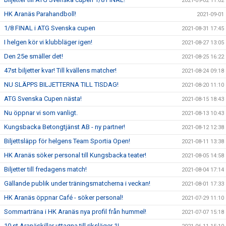
2021-09-02 11:02
HK Aranäs Parahandboll!
2021-09-01
1/8 FINAL i ATG Svenska cupen
2021-08-31 17:45
I helgen kör vi klubbläger igen!
2021-08-27 13:05
Den 25e smäller det!
2021-08-25 16:22
47st biljetter kvar! Till kvällens matcher!
2021-08-24 09:18
NU SLÄPPS BILJETTERNA TILL TISDAG!
2021-08-20 11:10
ATG Svenska Cupen nästa!
2021-08-15 18:43
Nu öppnar vi som vanligt.
2021-08-13 10:43
Kungsbacka Betongtjänst AB - ny partner!
2021-08-12 12:38
Biljettsläpp för helgens Team Sportia Open!
2021-08-11 13:38
HK Aranäs söker personal till Kungsbacka teater!
2021-08-05 14:58
Biljetter till fredagens match!
2021-08-04 17:14
Gällande publik under träningsmatcherna i veckan!
2021-08-01 17:33
HK Aranäs öppnar Café - söker personal!
2021-07-29 11:10
Sommarträna i HK Aranäs nya profil från hummel!
2021-07-07 15:18
10 st Aranäskillar uttagna till riksläger 1!