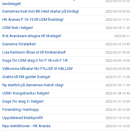
2022-03-23 10:32
landslaget!
Damernas kval mot BK Heid startar på lördag!
2022-03-23 09:53
HK Aranäs P 16-15 till USM finalsteg!
2022-03-21 17:41
USM fest i helgen!
2022-03-18 11:25
8 st Aranäsare uttagna till riksläger!
2022-03-11
Damerna förstärker!
2022-02-10 19:49
Lisa Karlsson lånas ut till Kristianstad!
2022-02-07 20:00
Dags för USM steg 3 för P 18 och F 14!
2022-02-04 10:04
Välkomna tillbaka! NU FYLLER VI HALLEN!
2022-02-03 09:00
Grattis till EM guldet Sverige!
2022-01-31 11:00
Ny starttid på damernas match idag!
2022-01-29 11:59
USM i Kungsbacka i helgen!
2022-01-28 10:40
Dags för steg 3 i helgen!
2022-01-21 10:09
Förändring i herrtrupp
2022-01-20 12:00
Uppdaterad klubbprofil!
2022-01-19 14:22
Nya restriktioner - HK Aranäs
2022-01-10 14:50