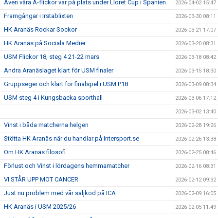
Även våra A-flickor var på plats under Lloret Cup i Spanien
2026-04-02 15:47
Framgångar i Irstablixten
2026-03-30 08:11
HK Aranäs Rockar Sockor
2026-03-21 17:07
HK Aranäs på Sociala Medier
2026-03-20 08:31
USM Flickor 18, steg 4 21-22 mars
2026-03-18 08:42
Andra Aranäslaget klart för USM finaler
2026-03-15 18:30
Gruppseger och klart för finalspel i USM P18
2026-03-09 08:34
USM steg 4 i Kungsbacka sporthall
2026-03-06 17:12
2026-03-02 13:40
Vinst i båda matcherna helgen
2026-02-28 19:26
Stötta HK Aranäs när du handlar på Intersport.se
2026-02-26 13:38
Om HK Aranäs filosofi
2026-02-25 08:46
Förlust och Vinst i lördagens hemmamatcher
2026-02-16 08:31
VI STÅR UPP MOT CANCER
2026-02-12 09:32
Just nu problem med vår säljkod på ICA
2026-02-09 16:05
HK Aranäs i USM 2025/26
2026-02-05 11:49