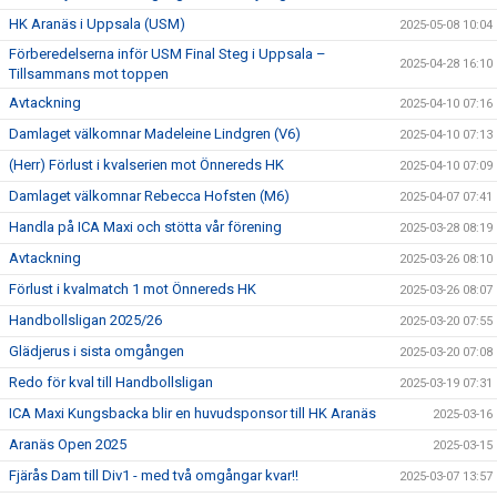
HK Aranäs i Uppsala (USM)
2025-05-08 10:04
Förberedelserna inför USM Final Steg i Uppsala –
2025-04-28 16:10
Tillsammans mot toppen
Avtackning
2025-04-10 07:16
Damlaget välkomnar Madeleine Lindgren (V6)
2025-04-10 07:13
(Herr) Förlust i kvalserien mot Önnereds HK
2025-04-10 07:09
Damlaget välkomnar Rebecca Hofsten (M6)
2025-04-07 07:41
Handla på ICA Maxi och stötta vår förening
2025-03-28 08:19
Avtackning
2025-03-26 08:10
Förlust i kvalmatch 1 mot Önnereds HK
2025-03-26 08:07
Handbollsligan 2025/26
2025-03-20 07:55
Glädjerus i sista omgången
2025-03-20 07:08
Redo för kval till Handbollsligan
2025-03-19 07:31
ICA Maxi Kungsbacka blir en huvudsponsor till HK Aranäs
2025-03-16
Aranäs Open 2025
2025-03-15
Fjärås Dam till Div1 - med två omgångar kvar!!
2025-03-07 13:57