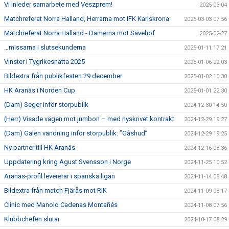
Vi inleder samarbete med Veszprem!
2025-03-04
Matchreferat Norra Halland, Herrarna mot IFK Karlskrona
2025-03-03 07:56
Matchreferat Norra Halland - Damerna mot Sävehof
2025-02-27
…missarna i slutsekunderna
2025-01-11 17:21
Vinster i Tygrikesnatta 2025
2025-01-06 22:03
Bildextra från publikfesten 29 december
2025-01-02 10:30
HK Aranäs i Norden Cup
2025-01-01 22:30
(Dam) Seger inför storpublik
2024-12-30 14:50
(Herr) Visade vägen mot jumbon – med nyskrivet kontrakt
2024-12-29 19:27
(Dam) Galen vändning inför storpublik: ”Gåshud”
2024-12-29 19:25
Ny partner till HK Aranäs
2024-12-16 08:36
Uppdatering kring Agust Svensson i Norge
2024-11-25 10:52
Aranäs-profil levererar i spanska ligan
2024-11-14 08:48
Bildextra från match Fjärås mot RIK
2024-11-09 08:17
Clinic med Manolo Cadenas Montañés
2024-11-08 07:56
Klubbchefen slutar
2024-10-17 08:29