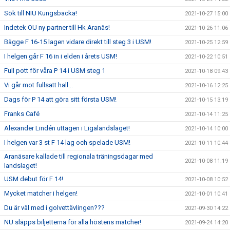
Sök till NIU Kungsbacka!
2021-10-27 15:00
Indetek OU ny partner till Hk Aranäs!
2021-10-26 11:06
Bägge F 16-15 lagen vidare direkt till steg 3 i USM!
2021-10-25 12:59
I helgen går F 16 in i elden i årets USM!
2021-10-22 10:51
Full pott för våra P 14 i USM steg 1
2021-10-18 09:43
Vi går mot fullsatt hall...
2021-10-16 12:25
Dags för P 14 att göra sitt första USM!
2021-10-15 13:19
Franks Café
2021-10-14 11:25
Alexander Lindén uttagen i Ligalandslaget!
2021-10-14 10:00
I helgen var 3 st F 14 lag och spelade USM!
2021-10-11 10:44
Aranäsare kallade till regionala träningsdagar med
2021-10-08 11:19
landslaget!
USM debut för F 14!
2021-10-08 10:52
Mycket matcher i helgen!
2021-10-01 10:41
Du är väl med i golvettävlingen???
2021-09-30 14:22
NU släpps biljetterna för alla höstens matcher!
2021-09-24 14:20