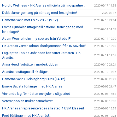
Nordic Wellness = HK Aranäs officiella träningspartner!
2020-02-17 14:53
Dubbelarrangemang på söndag med festligheter!
2020-02-17
Damerna vann mot Eslöv 28-26 (9-12)
2020-02-16 21:14
Emma Bjurdalen uttagen till nationell träningsdag med
2020-02-14 14:07
landslaget!
Adam Wennerholm - ny spelare från Ystads IF!
2020-02-14 10:00
HK Aranäs värvar Tobias Thorbjörnsson från IK Sävehof!
2020-02-12 10:00
Lagkapten Tobias Johnsson fortsätter karriären i HK
2020-02-11 11:52
Aranäs!
Anna Heed fortsätter i moderklubben
2020-02-10 21:21
Aranäsare uttagna till riksläger!
2020-02-10 16:17
Damerna vann i Helsingborg 21-23 (14-12)
2020-02-08 23:21
Emelie Batista förlänger med HK Aranäs
2020-02-06 21:47
Vinnande lag för hösten och julens säljperiod
2020-02-06 17:52
Veteranpoolen utökar samarbetet...
2020-02-06 13:38
HK Aranäs är representerade i alla steg 4 USM klasser!
2020-02-03 16:53
Ford förlänger med HK Aranäs!!!
2020-02-03 10:24