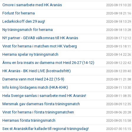
Cmore i samarbete med HK Aranäs
2020-08-19 10:20
Förlust för herrarna
2020-08-18 21:16
Ledarkickoff den 29 aug!
2020-08-18 13:29
Ny träningsmatch för herrarna
2020-08-18 13:28
NY partner - GEVAB välkomnas till HK Aranäs
2020-08-17 12:12
Vinst för herrarna i matchen mot HK Varberg
2020-08-15 18:11
Herrarna spelar ny träningsmatch
2020-08-14 22:26
Ännu en bra insats av damerna mot Heid 26-27 (14-12)
2020-08-12 22:42
HK Aranäs - BK Heid LIVE (kostnadsfritt)
2020-08-12 09:40
Damerna vann mot Heid 24-22 (15-9)
2020-08-11 21:38
Info kring lördagens match (HKA-KHK)
2020-08-11 13:30
Hela Sverige samlas i samarbete med HK Aranäs!
2020-08-11 08:35
Mersmak gav damernas första träningsmatch
2020-08-09 12:35
Vinst för herrarna i första träningsmatchen
2020-08-06 20:28
Herrarnas första träningsmatch
2020-08-05 15:58
Sex st Aranäskillar kallade till regional träningsdag!
2020-07-30 15:15