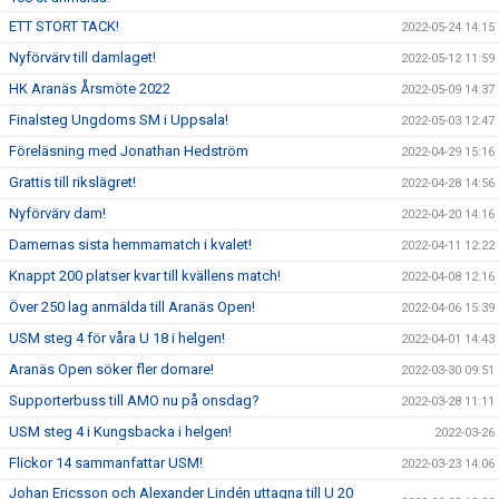
ETT STORT TACK!
2022-05-24 14:15
Nyförvärv till damlaget!
2022-05-12 11:59
HK Aranäs Årsmöte 2022
2022-05-09 14:37
Finalsteg Ungdoms SM i Uppsala!
2022-05-03 12:47
Föreläsning med Jonathan Hedström
2022-04-29 15:16
Grattis till rikslägret!
2022-04-28 14:56
Nyförvärv dam!
2022-04-20 14:16
Damernas sista hemmamatch i kvalet!
2022-04-11 12:22
Knappt 200 platser kvar till kvällens match!
2022-04-08 12:16
Över 250 lag anmälda till Aranäs Open!
2022-04-06 15:39
USM steg 4 för våra U 18 i helgen!
2022-04-01 14:43
Aranäs Open söker fler domare!
2022-03-30 09:51
Supporterbuss till AMO nu på onsdag?
2022-03-28 11:11
USM steg 4 i Kungsbacka i helgen!
2022-03-26
Flickor 14 sammanfattar USM!
2022-03-23 14:06
Johan Ericsson och Alexander Lindén uttagna till U 20