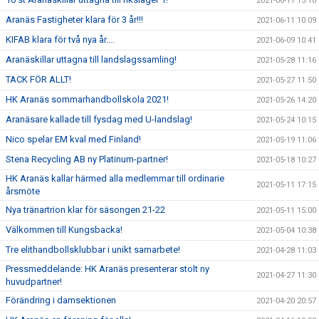
2021-06-11 15:10
Aranäs Fastigheter klara för 3 år!!!
2021-06-11 10:09
KIFAB klara för två nya år....
2021-06-09 10:41
Aranäskillar uttagna till landslagssamling!
2021-05-28 11:16
TACK FÖR ALLT!
2021-05-27 11:50
HK Aranäs sommarhandbollskola 2021!
2021-05-26 14:20
Aranäsare kallade till fysdag med U-landslag!
2021-05-24 10:15
Nico spelar EM kval med Finland!
2021-05-19 11:06
Stena Recycling AB ny Platinum-partner!
2021-05-18 10:27
HK Aranäs kallar härmed alla medlemmar till ordinarie
2021-05-11 17:15
årsmöte
Nya tränartrion klar för säsongen 21-22
2021-05-11 15:00
Välkommen till Kungsbacka!
2021-05-04 10:38
Tre elithandbollsklubbar i unikt samarbete!
2021-04-28 11:03
Pressmeddelande: HK Aranäs presenterar stolt ny
2021-04-27 11:30
huvudpartner!
Förändring i damsektionen
2021-04-20 20:57