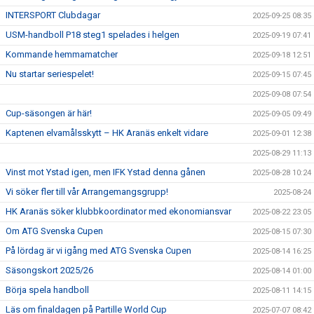
INTERSPORT Clubdagar
2025-09-25 08:35
USM-handboll P18 steg1 spelades i helgen
2025-09-19 07:41
Kommande hemmamatcher
2025-09-18 12:51
Nu startar seriespelet!
2025-09-15 07:45
2025-09-08 07:54
Cup-säsongen är här!
2025-09-05 09:49
Kaptenen elvamålsskytt – HK Aranäs enkelt vidare
2025-09-01 12:38
2025-08-29 11:13
Vinst mot Ystad igen, men IFK Ystad denna gånen
2025-08-28 10:24
Vi söker fler till vår Arrangemangsgrupp!
2025-08-24
HK Aranäs söker klubbkoordinator med ekonomiansvar
2025-08-22 23:05
Om ATG Svenska Cupen
2025-08-15 07:30
På lördag är vi igång med ATG Svenska Cupen
2025-08-14 16:25
Säsongskort 2025/26
2025-08-14 01:00
Börja spela handboll
2025-08-11 14:15
Läs om finaldagen på Partille World Cup
2025-07-07 08:42