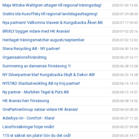
Maja Witzke-Wahlgren uttagen till regional träningsdag!
2020-07-30 15:05
Grattis Ida Kusoffsky till regional landslagsuttagning!
2020-07-29 08:50
Nya partners! Välkomna Viavest & Kungsbacka Åkeri AB
2020-07-17 09:45
BRIXLY bygger vidare med HK Aranäs!
2020-07-02 20:16
Herrlaget träningsmatcher augusti/september
2020-07-02 12:02
Stena Recycling AB - NY partner!
2020-06-30 14:54
Organisationsförändring
2020-06-29 16:17
Summering av damernas försäsong 1!
2020-06-28 12:28
NY Silverpartner klar! Kungsbacka Skylt & Dekor AB!
2020-06-25 14:28
NYSTAD Stadsutveckling AB ny tröj-partner!
2020-06-16 14:13
Ny partner - Murbiten Tegel & Puts AB
2020-06-15 14:37
HK Aranäs herr försäsong
2020-06-08 14:26
OnePartnerGroup satsar vidare HK Aranäs!
2020-06-03 08:20
Aderbys rör - Comfort - Klara!
2020-05-27 11:25
Länsförsäkringar höjer nivån!
2020-05-27 09:08
115 st säkrat sin plats! Gör du det oxå!
2020-05-26 14:17