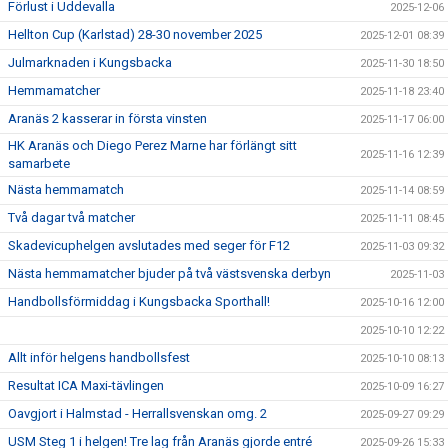
Förlust i Uddevalla
2025-12-06
Hellton Cup (Karlstad) 28-30 november 2025
2025-12-01 08:39
Julmarknaden i Kungsbacka
2025-11-30 18:50
Hemmamatcher
2025-11-18 23:40
Aranäs 2 kasserar in första vinsten
2025-11-17 06:00
HK Aranäs och Diego Perez Marne har förlängt sitt
2025-11-16 12:39
samarbete
Nästa hemmamatch
2025-11-14 08:59
Två dagar två matcher
2025-11-11 08:45
Skadevicuphelgen avslutades med seger för F12
2025-11-03 09:32
Nästa hemmamatcher bjuder på två västsvenska derbyn
2025-11-03
Handbollsförmiddag i Kungsbacka Sporthall!
2025-10-16 12:00
2025-10-10 12:22
Allt inför helgens handbollsfest
2025-10-10 08:13
Resultat ICA Maxi-tävlingen
2025-10-09 16:27
Oavgjort i Halmstad - Herrallsvenskan omg. 2
2025-09-27 09:29
USM Steg 1 i helgen! Tre lag från Aranäs gjorde entré
2025-09-26 15:33