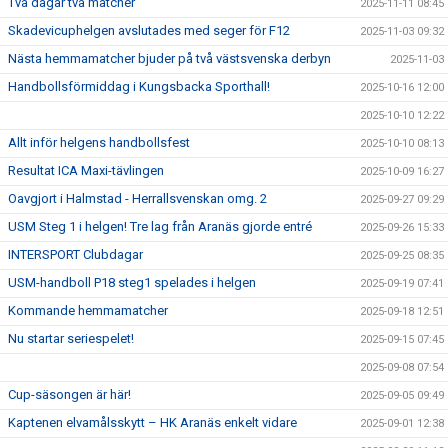
Två dagar två matcher
2025-11-11 08:45
Skadevicuphelgen avslutades med seger för F12
2025-11-03 09:32
Nästa hemmamatcher bjuder på två västsvenska derbyn
2025-11-03
Handbollsförmiddag i Kungsbacka Sporthall!
2025-10-16 12:00
2025-10-10 12:22
Allt inför helgens handbollsfest
2025-10-10 08:13
Resultat ICA Maxi-tävlingen
2025-10-09 16:27
Oavgjort i Halmstad - Herrallsvenskan omg. 2
2025-09-27 09:29
USM Steg 1 i helgen! Tre lag från Aranäs gjorde entré
2025-09-26 15:33
INTERSPORT Clubdagar
2025-09-25 08:35
USM-handboll P18 steg1 spelades i helgen
2025-09-19 07:41
Kommande hemmamatcher
2025-09-18 12:51
Nu startar seriespelet!
2025-09-15 07:45
2025-09-08 07:54
Cup-säsongen är här!
2025-09-05 09:49
Kaptenen elvamålsskytt – HK Aranäs enkelt vidare
2025-09-01 12:38