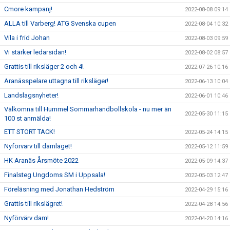
Cmore kampanj!
2022-08-08 09:14
ALLA till Varberg! ATG Svenska cupen
2022-08-04 10:32
Vila i frid Johan
2022-08-03 09:59
Vi stärker ledarsidan!
2022-08-02 08:57
Grattis till riksläger 2 och 4!
2022-07-26 10:16
Aranässpelare uttagna till riksläger!
2022-06-13 10:04
Landslagsnyheter!
2022-06-01 10:46
Välkomna till Hummel Sommarhandbollskola - nu mer än
2022-05-30 11:15
100 st anmälda!
ETT STORT TACK!
2022-05-24 14:15
Nyförvärv till damlaget!
2022-05-12 11:59
HK Aranäs Årsmöte 2022
2022-05-09 14:37
Finalsteg Ungdoms SM i Uppsala!
2022-05-03 12:47
Föreläsning med Jonathan Hedström
2022-04-29 15:16
Grattis till rikslägret!
2022-04-28 14:56
Nyförvärv dam!
2022-04-20 14:16