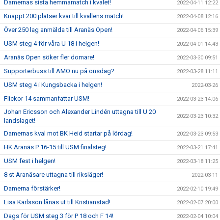
Damernas sista hemmamatch i kvalet!
2022-04-11 12:22
Knappt 200 platser kvar till kvällens match!
2022-04-08 12:16
Över 250 lag anmälda till Aranäs Open!
2022-04-06 15:39
USM steg 4 för våra U 18 i helgen!
2022-04-01 14:43
Aranäs Open söker fler domare!
2022-03-30 09:51
Supporterbuss till AMO nu på onsdag?
2022-03-28 11:11
USM steg 4 i Kungsbacka i helgen!
2022-03-26
Flickor 14 sammanfattar USM!
2022-03-23 14:06
Johan Ericsson och Alexander Lindén uttagna till U 20
2022-03-23 10:32
landslaget!
Damernas kval mot BK Heid startar på lördag!
2022-03-23 09:53
HK Aranäs P 16-15 till USM finalsteg!
2022-03-21 17:41
USM fest i helgen!
2022-03-18 11:25
8 st Aranäsare uttagna till riksläger!
2022-03-11
Damerna förstärker!
2022-02-10 19:49
Lisa Karlsson lånas ut till Kristianstad!
2022-02-07 20:00
Dags för USM steg 3 för P 18 och F 14!
2022-02-04 10:04