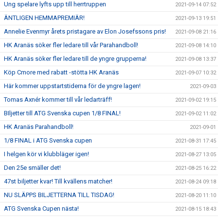
Ung spelare lyfts upp till herrtruppen
2021-09-14 07:52
ÄNTLIGEN HEMMAPREMIÄR!
2021-09-13 19:51
Annelie Evenmyr årets pristagare av Elon Josefssons pris!
2021-09-08 21:16
HK Aranäs söker fler ledare till vår Parahandboll!
2021-09-08 14:10
HK Aranäs söker fler ledare till de yngre grupperna!
2021-09-08 13:37
Köp Cmore med rabatt -stötta HK Aranäs
2021-09-07 10:32
Här kommer uppstartstiderna för de yngre lagen!
2021-09-03
Tomas Axnér kommer till vår ledarträff!
2021-09-02 19:15
BIljetter till ATG Svenska cupen 1/8 FINAL!
2021-09-02 11:02
HK Aranäs Parahandboll!
2021-09-01
1/8 FINAL i ATG Svenska cupen
2021-08-31 17:45
I helgen kör vi klubbläger igen!
2021-08-27 13:05
Den 25e smäller det!
2021-08-25 16:22
47st biljetter kvar! Till kvällens matcher!
2021-08-24 09:18
NU SLÄPPS BILJETTERNA TILL TISDAG!
2021-08-20 11:10
ATG Svenska Cupen nästa!
2021-08-15 18:43