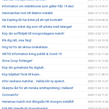
Information om restriktioner som gäller från 14 dec!
2020-12-14 09:57
Herrmatchen mot HK Malmö inställd.
2020-12-12 15:25
Ida Espling-Ek har kritat på ett nytt kontrakt!
2020-12-03 08:24
HK Aranäs söker dig som vill arbeta med talanger!
2020-12-02 14:27
Köp din soffbiljett till morgondagens match!
2020-12-02 12:17
Klä dig rätt, visa färg!
2020-11-24 10:39
Hög tid för att skriva önskelistan...
2020-11-18 09:20
VIKTIG Information kring publik & Covid-19
2020-11-16 17:20
Stora Coop förlänger!
2020-11-16 12:00
Köp din golvetruta! Nu digitalt...
2020-11-13 15:31
Köp biljetter! först till kvarn...
2020-11-11 08:14
Inför veckans matcher... Vallda blir ny spelort..
2020-11-09 15:37
Skärpta råd för att minska smittspridning i Halland!
2020-11-04 11:25
Coronainfo!
2020-11-02 11:01
Herrarnas match mot Alingsås HK imorgon inställd!
2020-10-29 16:58
Sök NIU Handboll i Kungsbacka!
2020-10-29 12:16