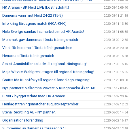
HK Aranäs - BK Heid LIVE (kostnadsfritt)
2020-08-12 09:40
Damerna vann mot Heid 24-22 (15-9)
2020-08-11 21:38
Info kring lördagens match (HKA-KHK)
2020-08-11 13:30
Hela Sverige samlas i samarbete med HK Aranäs!
2020-08-11 08:35
Mersmak gav damernas första träningsmatch
2020-08-09 12:35
Vinst för herrarna i första träningsmatchen
2020-08-06 20:28
Herrarnas första träningsmatch
2020-08-05 15:58
Sex st Aranäskillar kallade till regional träningsdag!
2020-07-30 15:15
Maja Witzke-Wahlgren uttagen till regional träningsdag!
2020-07-30 15:05
Grattis Ida Kusoffsky till regional landslagsuttagning!
2020-07-29 08:50
Nya partners! Välkomna Viavest & Kungsbacka Åkeri AB
2020-07-17 09:45
BRIXLY bygger vidare med HK Aranäs!
2020-07-02 20:16
Herrlaget träningsmatcher augusti/september
2020-07-02 12:02
Stena Recycling AB - NY partner!
2020-06-30 14:54
Organisationsförändring
2020-06-29 16:17
Summering av damernas försäsong 1!
2020-06-28 12:28