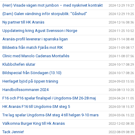
(Herr) Visade vägen mot jumbon – med nyskrivet kontrakt
2024-12-29 19:27
(Dam) Galen vändning inför storpublik: ”Gåshud”
2024-12-29 19:25
Ny partner till HK Aranäs
2024-12-16 08:36
Uppdatering kring Agust Svensson i Norge
2024-11-25 10:52
Aranäs-profil levererar i spanska ligan
2024-11-14 08:48
Bildextra från match Fjärås mot RIK
2024-11-09 08:17
Clinic med Manolo Cadenas Montañés
2024-11-08 07:56
Klubbchefen slutar
2024-10-17 08:29
Bildspecial från Söndagen (13.10)
2024-10-17 08:26
Herrlaget bjöd på öppen träning
2024-09-03 15:55
Handbollssommaren 2024
2024-08-13 10:25
F16 och P16 spelar finalspel i Ungdoms-SM 26-28 maj
2024-04-24 11:05
HK Aranäs F16 till Ungdoms-SM steg 5
2024-03-18 15:37
Tre lag spelar Ungdoms-SM steg 4 till helgen 9-10 mars
2024-03-06 15:22
Välkomna Burger King till Hk Aranäs
2022-12-02 08:30
Tack Jennie!
2022-08-09 08:39