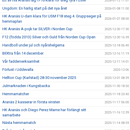
Ett av två Aranäs lag i P16 klara för steg fyra i USM
2026-01-12 11:07
Ungdom: En härlig start på det nya året
2026-01-08 11:00
HK Aranäs U-dam klara för USM F18 steg 4. Gruppseger på
2026-01-07 08:00
hemmaplan
HK Aranäs A-pojk tar SILVER i Norden Cup
2025-12-30 17:30
F12 (födda 2013) Silver och Guld från Norden Cup Open
2025-12-30 16:39
Handboll under jul och nyårshelgerna
2025-12-18 06:40
BilXtra från 14 december
2025-12-16 11:19
Vår fadderverksamhet
2025-12-11 14:01
Förlust i Uddevalla
2025-12-06
Hellton Cup (Karlstad) 28-30 november 2025
2025-12-01 08:39
Julmarknaden i Kungsbacka
2025-11-30 18:50
Hemmamatcher
2025-11-18 23:40
Aranäs 2 kasserar in första vinsten
2025-11-17 06:00
HK Aranäs och Diego Perez Marne har förlängt sitt
2025-11-16 12:39
samarbete
Nästa hemmamatch
2025-11-14 08:59