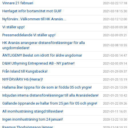
Vinnare 21 februari
2021-02-22 17:18
Herrlaget inför bortamötet mot GUIF
2021-02-18 15:30
Nyförvärv...Välkommen till HK Aranäs....
2021-02-12 12:00
Vi ställer upp!
2021-02-09 09:58
Pressmeddelande VI ställer upp!
2021-02-09 09:21
HK Aranäs arrangerar distansföreläsningar för alla
2021-02-08 10:55
ungdomsledare!
ÄNTLIGEN!!! Beslut om idrott för äldre ungdomar
2021-02-05 14:47
D&M Uthyrning Entreprenad AB - NY partner!
2021-02-05 09:14
Från Island till Kungsbacka!
2021-01-29 09:37
NYFÖRVÄRV H6 (Herrar)!
2021-01-25 15:19
Hallarna åter öppna för de som är födda 05 och yngre!
2021-01-25 13:09
Inbjudan interna distansföreläsningar till alla Aranäsledare!
2021-01-25 10:42
Gällande öppnande av hallar from 25 jan för 05 och yngre!
2021-01-22 09:26
All inomhusträning stängd tillsvidare!
2021-01-11 16:01
Ingen inomhusträning tom 24 januari!
2020-12-22 10:30
Rasmus Thorbjörnsson lämnar...
2020-12-18 10:15