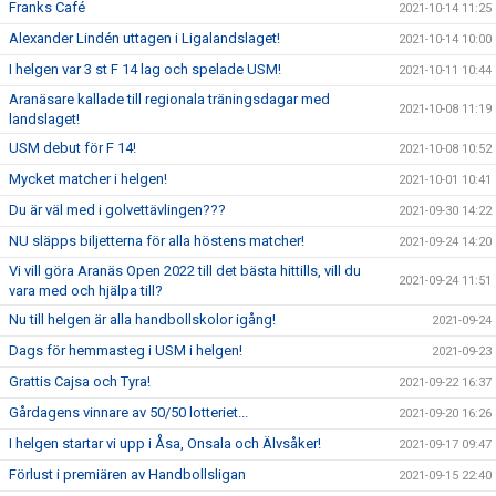
Franks Café
2021-10-14 11:25
Alexander Lindén uttagen i Ligalandslaget!
2021-10-14 10:00
I helgen var 3 st F 14 lag och spelade USM!
2021-10-11 10:44
Aranäsare kallade till regionala träningsdagar med
2021-10-08 11:19
landslaget!
USM debut för F 14!
2021-10-08 10:52
Mycket matcher i helgen!
2021-10-01 10:41
Du är väl med i golvettävlingen???
2021-09-30 14:22
NU släpps biljetterna för alla höstens matcher!
2021-09-24 14:20
Vi vill göra Aranäs Open 2022 till det bästa hittills, vill du
2021-09-24 11:51
vara med och hjälpa till?
Nu till helgen är alla handbollskolor igång!
2021-09-24
Dags för hemmasteg i USM i helgen!
2021-09-23
Grattis Cajsa och Tyra!
2021-09-22 16:37
Gårdagens vinnare av 50/50 lotteriet...
2021-09-20 16:26
I helgen startar vi upp i Åsa, Onsala och Älvsåker!
2021-09-17 09:47
Förlust i premiären av Handbollsligan
2021-09-15 22:40