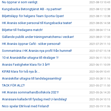
Nu öppnar vi som vanligt.
2021-08-13 10:43
Kungsbacka Betongtjänst AB - ny partner!
2021-08-12 12:38
Biljettsläpp för helgens Team Sportia Open!
2021-08-11 13:38
HK Aranäs söker personal till Kungsbacka teater!
2021-08-05 14:58
Biljetter till fredagens match!
2021-08-04 17:14
Gällande publik under träningsmatcherna i veckan!
2021-08-01 17:33
HK Aranäs öppnar Café - söker personal!
2021-07-29 11:10
Sommarträna i HK Aranäs nya profil från hummel!
2021-07-07 15:18
10 st Aranäskillar uttagna till riksläger 1!
2021-06-11 15:10
Aranäs Fastigheter klara för 3 år!!!
2021-06-11 10:09
KIFAB klara för två nya år....
2021-06-09 10:41
Aranäskillar uttagna till landslagssamling!
2021-05-28 11:16
TACK FÖR ALLT!
2021-05-27 11:50
HK Aranäs sommarhandbollskola 2021!
2021-05-26 14:20
Aranäsare kallade till fysdag med U-landslag!
2021-05-24 10:15
Nico spelar EM kval med Finland!
2021-05-19 11:06