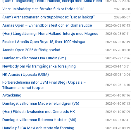
(Dam) Långläsning i Norra Halland, intervju med Anna Heed
2025-06-09 20:36
Vinst i Mölndalspelen för våra flickor födda 2013
2025-06-08
(Dam) Aranästränaren om truppbygget: "Det är läskigt"
2025-06-07
Aranäs Open – En handbollsfest och en domarsuccé
2025-06-03 07:43
(Herr) Långsläsning i Norra Halland: Intervju med Magnus
2025-06-03 07:41
Finalen i Aranäs Open Boys 18, över 1000 visingar
2025-06-02 07:49
Aranäs Open 2025 är färdigspelad
2025-05-26 08:38
Damlaget välkomnar Lisa Lundin (9m)
2025-05-22 12:26
Newbody om vår framgångsrika försäljning
2025-05-14 10:51
HK Aranäs i Uppsala (USM)
2025-05-08 10:04
Förberedelserna inför USM Final Steg i Uppsala –
2025-04-28 16:10
Tillsammans mot toppen
Avtackning
2025-04-10 07:16
Damlaget välkomnar Madeleine Lindgren (V6)
2025-04-10 07:13
(Herr) Förlust i kvalserien mot Önnereds HK
2025-04-10 07:09
Damlaget välkomnar Rebecca Hofsten (M6)
2025-04-07 07:41
Handla på ICA Maxi och stötta vår förening
2025-03-28 08:19