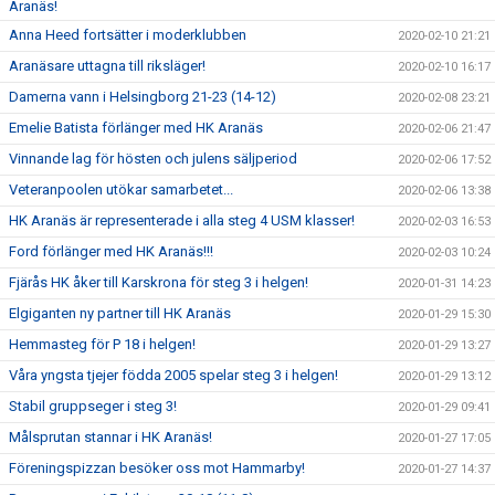
Aranäs!
Anna Heed fortsätter i moderklubben
2020-02-10 21:21
Aranäsare uttagna till riksläger!
2020-02-10 16:17
Damerna vann i Helsingborg 21-23 (14-12)
2020-02-08 23:21
Emelie Batista förlänger med HK Aranäs
2020-02-06 21:47
Vinnande lag för hösten och julens säljperiod
2020-02-06 17:52
Veteranpoolen utökar samarbetet...
2020-02-06 13:38
HK Aranäs är representerade i alla steg 4 USM klasser!
2020-02-03 16:53
Ford förlänger med HK Aranäs!!!
2020-02-03 10:24
Fjärås HK åker till Karskrona för steg 3 i helgen!
2020-01-31 14:23
Elgiganten ny partner till HK Aranäs
2020-01-29 15:30
Hemmasteg för P 18 i helgen!
2020-01-29 13:27
Våra yngsta tjejer födda 2005 spelar steg 3 i helgen!
2020-01-29 13:12
Stabil gruppseger i steg 3!
2020-01-29 09:41
Målsprutan stannar i HK Aranäs!
2020-01-27 17:05
Föreningspizzan besöker oss mot Hammarby!
2020-01-27 14:37