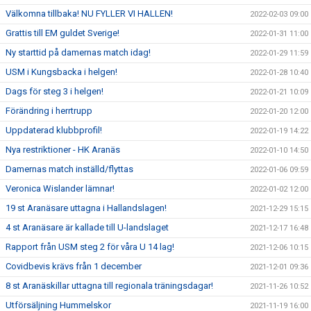
Välkomna tillbaka! NU FYLLER VI HALLEN!
2022-02-03 09:00
Grattis till EM guldet Sverige!
2022-01-31 11:00
Ny starttid på damernas match idag!
2022-01-29 11:59
USM i Kungsbacka i helgen!
2022-01-28 10:40
Dags för steg 3 i helgen!
2022-01-21 10:09
Förändring i herrtrupp
2022-01-20 12:00
Uppdaterad klubbprofil!
2022-01-19 14:22
Nya restriktioner - HK Aranäs
2022-01-10 14:50
Damernas match inställd/flyttas
2022-01-06 09:59
Veronica Wislander lämnar!
2022-01-02 12:00
19 st Aranäsare uttagna i Hallandslagen!
2021-12-29 15:15
4 st Aranäsare är kallade till U-landslaget
2021-12-17 16:48
Rapport från USM steg 2 för våra U 14 lag!
2021-12-06 10:15
Covidbevis krävs från 1 december
2021-12-01 09:36
8 st Aranäskillar uttagna till regionala träningsdagar!
2021-11-26 10:52
Utförsäljning Hummelskor
2021-11-19 16:00