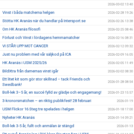
2026-03-02 13:40
Vinst i båda matcherna helgen
2026-02-28 19:26
Stötta HK Aranäs när du handlar på Intersport.se
2026-02-26 13:38
Om HK Aranäs filosofi
2026-02-25 08:46
Förlust och Vinst i lördagens hemmamatcher
2026-02-16 08:31
VI STÅR UPP MOT CANCER
2026-02-12 09:32
Just nu problem med vår säljkod på ICA
2026-02-09 16:05
HK Aranäs i USM 2025/26
2026-02-05 11:49
BildXtra från damernas vinst igår
2026-02-02 08:30
Ett litet kit som gör stor skillnad – tack Friends och
2026-01-28 08:54
Swedbank!
Boll-lek 3–5 år, en succé fylld av glädje och engagemang!
2026-01-23 15:57
3-kronorsmatchen – en riktig publikfest! 28 februari
2026-01-19
USM Flickor 16 Steg tre spelades i helgen
2026-01-18 17:00
Nyheter HK Aranäs
2026-01-14 09:21
Boll-lek 3-5 år, fullt och anmälan är stängd
2026-01-13