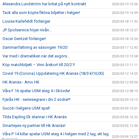
Alexandra Lundström har kritat på nytt kontrakt
2020-03-19 15:56
Tack alla som köpte fiktiva biljetter i helgen!
2020-03-19 14:09
Louise Karlefeldt förlänger
2020-03-18 11:32
JP Spolservice höjer nivån...
2020-03-18 10:27
Oscar Gentzel förlänger!
2020-03-18 10:24
Sammanfattning av säsongen 19/20
2020-03-17 12:43
Var med i dramatiken när det avgörs...
2020-03-13 13:58
Köp matchbiljett – Vinn årskort till 20/21!
2020-03-13 11:11
Covid-19 (Corona) Uppdatering HK Aranäs (18/3 kl10,00)
2020-03-12 14:25
HK Aranäs - Amo HK
2020-03-12 09:00
Våra F 16 spelar USM steg 4 i Skövde!
2020-03-12 08:19
Fjärås HK - seriesegrare i div 2 södra!!!
2020-03-09 10:15
Succé i helgens USM spel!
2020-03-09 10:01
Tilda Espling Ek stannar i HK Aranäs
2020-03-06 16:22
Smarteyes ny partner till Hk Aranäs!
2020-03-05 12:30
Våra P 14 killar spelar USM steg 4 i helgen med 2 lag, ett lag
2020-03-04 13:27