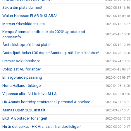
Säkra din plats du med!
2020-05-18 16:30
Walter Hansson El AB är KLARA!
2020-05-15 09:18
Mercus Yrkeskläder klara!
2020-05-13 15:37
Kempa Sommarhandbollskola 2020! Uppdaterad
2020-05-13 10:00
coronainfo
Årets klubbprofil är på plats!
2020-05-12 12:49
Gratis ljudböcker i 30 dagar! Samtidigt stödjer ni klubben!
2020-04-28 16:58
Premiär av klubbshop!
2020-04-24 13:05
Coloplast AB förlänger..
2020-04-15 08:57
En avgörande passning
2020-04-09 09:57
Norra Halland förlänger...
2020-04-08 16:00
Vi passar alla - NU behövs ALLA!
2020-04-02 09:56
HK Aranäs korttidspermitterar all personal & spelare
2020-04-01 16:31
Aranäs Open 2020 inställt
2020-03-27 10:51
EKSTA Bostäder förlänger!
2020-03-26 17:03
Nu är det spikat - HK Aranäs till handbollsligan!
2020-03-20 10:17