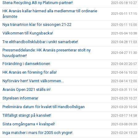
Stena Recycling AB ny Platinum-partner!
2021-05-18 10:27
HK Aranäs kallar härmed alla medlemmar till ordinarie
2021-05-11 17:15
årsmöte
Nya tränartrion klar för säsongen 21-22
2021-05-11 15:00
Välkommen till Kungsbacka!
2021-05-04 10:38
Tre elithandbollsklubbar i unikt samarbete!
2021-04-28 11:03
Pressmeddelande: HK Aranäs presenterar stolt ny
2021-04-27 11:30
huvudpartner!
Förändring i damsektionen
2021-04-20 20:57
HK Aranäs en förening för alla!
2021-04-16 10:52
Nyförvärv herr! Varmt välkommen...
2021-04-14 12:00
Aranäs Open 2021 ställs in!
2021-03-31 11:14
Styrelsen informerar
2021-03-29 10:27
Preliminära datum för kvalet till Handbollsligan
2021-03-20 10:54
Tillfälligt stängt på kansliet!
2021-03-17 14:58
Sista omgångarna + kvalspel!
2021-03-08 09:39
Inga matcher i mars för 2005 och yngre!
2021-02-24 13:23