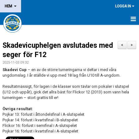
HEM
LOGGA IN
NYHETER
Skadevicuphelgen avslutades med
OM KLUBBEN
<
>
seger för F12
MEDLEM
2025-11-03 09:32
Skadevi Cup
– en av de större turneringarna vi deltar i med våra
LEDARE
ungdomslag. I år ställde vi upp med 18 lag från U10 till A-ungdom.
Resultatmässigt, för lagen i de klasser som tävlar om pokaler i slutspel
DOMARE/FUNKTIONÄR
(U12 och uppåt), gick det allra bäst för Flickor 12 (2013) som vann hela
turneringen – stort grattis till er!
KALENDER
Övriga resultat:
MATCHER
Pojkar 13: förlust i åttondelsfinal i A-slutspelet
Pojkar 14: förlust i kvartsfinal i B-slutspelet
Flickor 16: förlust i semifinal i A-slutspelet
LOTTERIER
Pojkar 16: förlust i kvartsfinal i A-slutspelet