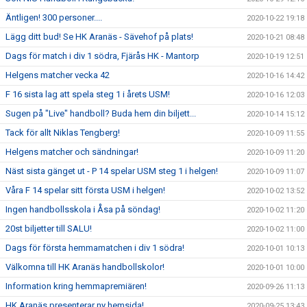
Äntligen! 300 personer....
2020-10-22 19:18
Lägg ditt bud! Se HK Aranäs - Sävehof på plats!
2020-10-21 08:48
Dags för match i div 1 södra, Fjärås HK - Mantorp
2020-10-19 12:51
Helgens matcher vecka 42
2020-10-16 14:42
F 16 sista lag att spela steg 1 i årets USM!
2020-10-16 12:03
Sugen på "Live" handboll? Buda hem din biljett...
2020-10-14 15:12
Tack för allt Niklas Tengberg!
2020-10-09 11:55
Helgens matcher och sändningar!
2020-10-09 11:20
Näst sista gänget ut - P 14 spelar USM steg 1 i helgen!
2020-10-09 11:07
Våra F 14 spelar sitt första USM i helgen!
2020-10-02 13:52
Ingen handbollsskola i Åsa på söndag!
2020-10-02 11:20
20st biljetter till SALU!
2020-10-02 11:00
Dags för första hemmamatchen i div 1 södra!
2020-10-01 10:13
Välkomna till HK Aranäs handbollskolor!
2020-10-01 10:00
Information kring hemmapremiären!
2020-09-26 11:13
HK Aranäs presenterar ny hemsida!
2020-09-25 13:43