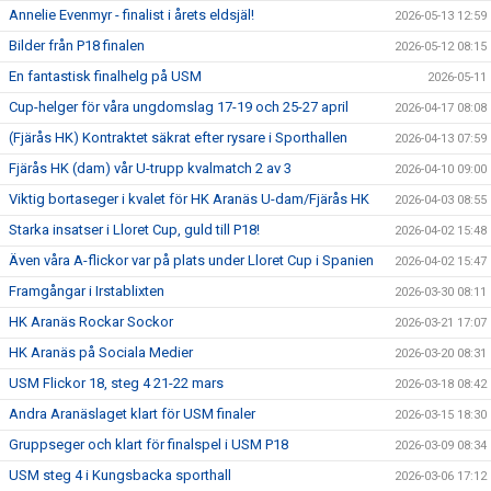
Annelie Evenmyr - finalist i årets eldsjäl!
2026-05-13 12:59
Bilder från P18 finalen
2026-05-12 08:15
En fantastisk finalhelg på USM
2026-05-11
Cup-helger för våra ungdomslag 17-19 och 25-27 april
2026-04-17 08:08
(Fjärås HK) Kontraktet säkrat efter rysare i Sporthallen
2026-04-13 07:59
Fjärås HK (dam) vår U-trupp kvalmatch 2 av 3
2026-04-10 09:00
Viktig bortaseger i kvalet för HK Aranäs U-dam/Fjärås HK
2026-04-03 08:55
Starka insatser i Lloret Cup, guld till P18!
2026-04-02 15:48
Även våra A-flickor var på plats under Lloret Cup i Spanien
2026-04-02 15:47
Framgångar i Irstablixten
2026-03-30 08:11
HK Aranäs Rockar Sockor
2026-03-21 17:07
HK Aranäs på Sociala Medier
2026-03-20 08:31
USM Flickor 18, steg 4 21-22 mars
2026-03-18 08:42
Andra Aranäslaget klart för USM finaler
2026-03-15 18:30
Gruppseger och klart för finalspel i USM P18
2026-03-09 08:34
USM steg 4 i Kungsbacka sporthall
2026-03-06 17:12