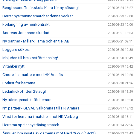
Bengtssons Trafikskola Klara för ny säsong!
2020-08-24 15:27
Herrar nya träningsmatcher denna veckan
2020-08-23 19:00
Förlängning av herrkontrakt
2020-08-23 10:00
Andreas Jonasson skadad
2020-08-21 13:53
Ny partner - Målarkillarna och en tjej AB
2020-08-21 09:11
Loggare sökes!
2020-08-20 10:38
Inbjudan till bra kostföreläsning!
2020-08-20 08:49
Vi tänker nytt..
2020-08-19 15:42
Cmore i samarbete med HK Aranäs
2020-08-19 10:20
Förlust för herrarna
2020-08-18 21:16
Ledarkickoff den 29 aug!
2020-08-18 13:29
Ny träningsmatch för herrarna
2020-08-18 13:28
NY partner - GEVAB välkomnas till HK Aranäs
2020-08-17 12:12
Vinst för herrarna i matchen mot HK Varberg
2020-08-15 18:11
Herrarna spelar ny träningsmatch
2020-08-14 22:26
Ännu en bra insats av damerna mot Heid 26-27 (14-12)
2020-08-12 22:42