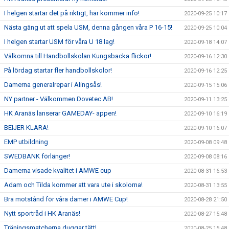
I helgen startar det på riktigt, här kommer info!
2020-09-25 10:17
Nästa gäng ut att spela USM, denna gången våra P 16-15!
2020-09-25 10:04
I helgen startar USM för våra U 18 lag!
2020-09-18 14:07
Välkomna till Handbollskolan Kungsbacka flickor!
2020-09-16 12:30
På lördag startar fler handbollskolor!
2020-09-16 12:25
Damerna generalrepar i Alingsås!
2020-09-15 15:06
NY partner - Välkommen Dovetec AB!
2020-09-11 13:25
HK Aranäs lanserar GAMEDAY- appen!
2020-09-10 16:19
BEIJER KLARA!
2020-09-10 16:07
EMP utbildning
2020-09-08 09:48
SWEDBANK förlänger!
2020-09-08 08:16
Damerna visade kvalitet i AMWE cup
2020-08-31 16:53
Adam och Tilda kommer att vara ute i skolorna!
2020-08-31 13:55
Bra motstånd för våra damer i AMWE Cup!
2020-08-28 21:50
Nytt sportråd i HK Aranäs!
2020-08-27 15:48
Träningsmatcherna duggar tätt!
2020-08-25 15:48