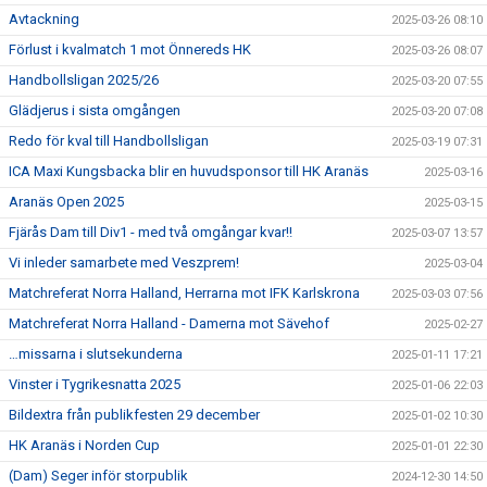
Avtackning
2025-03-26 08:10
Förlust i kvalmatch 1 mot Önnereds HK
2025-03-26 08:07
Handbollsligan 2025/26
2025-03-20 07:55
Glädjerus i sista omgången
2025-03-20 07:08
Redo för kval till Handbollsligan
2025-03-19 07:31
ICA Maxi Kungsbacka blir en huvudsponsor till HK Aranäs
2025-03-16
Aranäs Open 2025
2025-03-15
Fjärås Dam till Div1 - med två omgångar kvar!!
2025-03-07 13:57
Vi inleder samarbete med Veszprem!
2025-03-04
Matchreferat Norra Halland, Herrarna mot IFK Karlskrona
2025-03-03 07:56
Matchreferat Norra Halland - Damerna mot Sävehof
2025-02-27
…missarna i slutsekunderna
2025-01-11 17:21
Vinster i Tygrikesnatta 2025
2025-01-06 22:03
Bildextra från publikfesten 29 december
2025-01-02 10:30
HK Aranäs i Norden Cup
2025-01-01 22:30
(Dam) Seger inför storpublik
2024-12-30 14:50