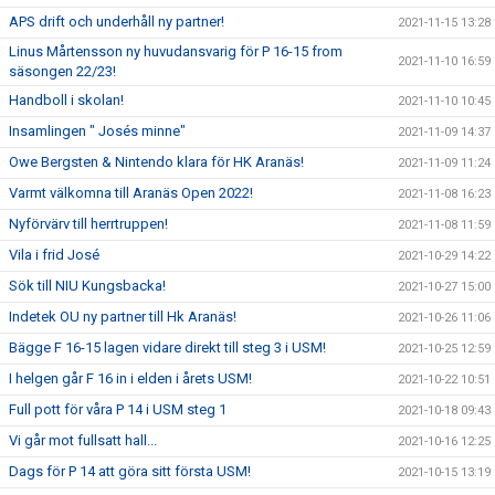
APS drift och underhåll ny partner!
2021-11-15 13:28
Linus Mårtensson ny huvudansvarig för P 16-15 from
2021-11-10 16:59
säsongen 22/23!
Handboll i skolan!
2021-11-10 10:45
Insamlingen " Josés minne"
2021-11-09 14:37
Owe Bergsten & Nintendo klara för HK Aranäs!
2021-11-09 11:24
Varmt välkomna till Aranäs Open 2022!
2021-11-08 16:23
Nyförvärv till herrtruppen!
2021-11-08 11:59
Vila i frid José
2021-10-29 14:22
Sök till NIU Kungsbacka!
2021-10-27 15:00
Indetek OU ny partner till Hk Aranäs!
2021-10-26 11:06
Bägge F 16-15 lagen vidare direkt till steg 3 i USM!
2021-10-25 12:59
I helgen går F 16 in i elden i årets USM!
2021-10-22 10:51
Full pott för våra P 14 i USM steg 1
2021-10-18 09:43
Vi går mot fullsatt hall...
2021-10-16 12:25
Dags för P 14 att göra sitt första USM!
2021-10-15 13:19