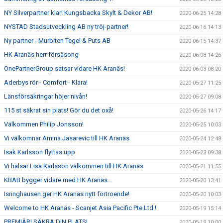
NY Silverpartner klar! Kungsbacka Skylt & Dekor AB!
2020-06-25 14:28
NYSTAD Stadsutveckling AB ny tröj-partner!
2020-06-16 14:13
Ny partner - Murbiten Tegel & Puts AB
2020-06-15 14:37
HK Aranäs herr försäsong
2020-06-08 14:26
OnePartnerGroup satsar vidare HK Aranäs!
2020-06-03 08:20
Aderbys rör - Comfort - Klara!
2020-05-27 11:25
Länsförsäkringar höjer nivån!
2020-05-27 09:08
115 st säkrat sin plats! Gör du det oxå!
2020-05-26 14:17
Välkommen Philip Jonsson!
2020-05-25 10:03
Vi välkomnar Amina Jasarevic till HK Aranäs
2020-05-24 12:48
Isak Karlsson flyttas upp
2020-05-23 09:38
Vi hälsar Lisa Karlsson välkommen till HK Aranäs
2020-05-21 11:55
KBAB bygger vidare med HK Aranäs...
2020-05-20 13:41
Isringhausen ger HK Aranäs nytt förtroende!
2020-05-20 10:03
Welcome to HK Aranäs - Scanjet Asia Pacific Pte Ltd !
2020-05-19 15:14
PREMIÄR! SÄKRA DIN PLATS!
2020-05-19 10:00