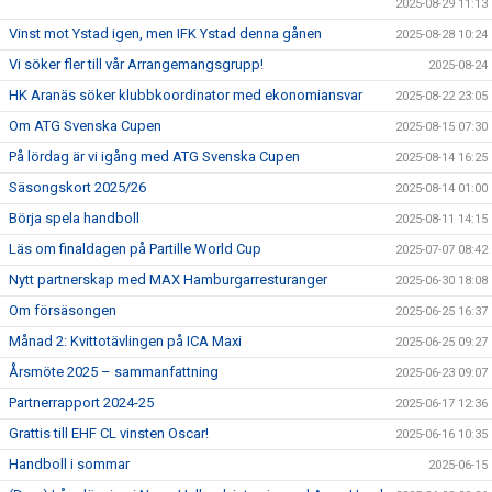
2025-08-29 11:13
Vinst mot Ystad igen, men IFK Ystad denna gånen
2025-08-28 10:24
Vi söker fler till vår Arrangemangsgrupp!
2025-08-24
HK Aranäs söker klubbkoordinator med ekonomiansvar
2025-08-22 23:05
Om ATG Svenska Cupen
2025-08-15 07:30
På lördag är vi igång med ATG Svenska Cupen
2025-08-14 16:25
Säsongskort 2025/26
2025-08-14 01:00
Börja spela handboll
2025-08-11 14:15
Läs om finaldagen på Partille World Cup
2025-07-07 08:42
Nytt partnerskap med MAX Hamburgarresturanger
2025-06-30 18:08
Om försäsongen
2025-06-25 16:37
Månad 2: Kvittotävlingen på ICA Maxi
2025-06-25 09:27
Årsmöte 2025 – sammanfattning
2025-06-23 09:07
Partnerrapport 2024-25
2025-06-17 12:36
Grattis till EHF CL vinsten Oscar!
2025-06-16 10:35
Handboll i sommar
2025-06-15