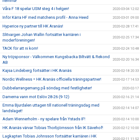
hemma!
Våra F 18 spelar USM steg 4 i helgen!
2020-03-04 12:02
Inför Kärra HF med matchens profil - Anna Heed
2020-03-01 09:00
Hyperice ny partner till HK Aranäs!
2020-02-28 17:41
Slitvargen Johan Wallin fortsätter karriären i
2020-02-25 17:34
moderföreningen!
TACK för att ni kom!
2020-02-24 10:48
Ny tröjsponsor - Välkommen Kungsbacka Biltvätt & Rekond
2020-02-20 16:34
AB
Kajsa Lindeberg fortsätter i HK Aranäs
2020-02-18 20:33
Nordic Wellness = HK Aranäs officiella träningspartner!
2020-02-17 14:53
Dubbelarrangemang på söndag med festligheter!
2020-02-17
Damerna vann mot Eslöv 28-26 (9-12)
2020-02-16 21:14
Emma Bjurdalen uttagen till nationell träningsdag med
2020-02-14 14:07
landslaget!
Adam Wennerholm - ny spelare från Ystads IF!
2020-02-14 10:00
HK Aranäs värvar Tobias Thorbjörnsson från IK Sävehof!
2020-02-12 10:00
Lagkapten Tobias Johnsson fortsätter karriären i HK
2020-02-11 11:52