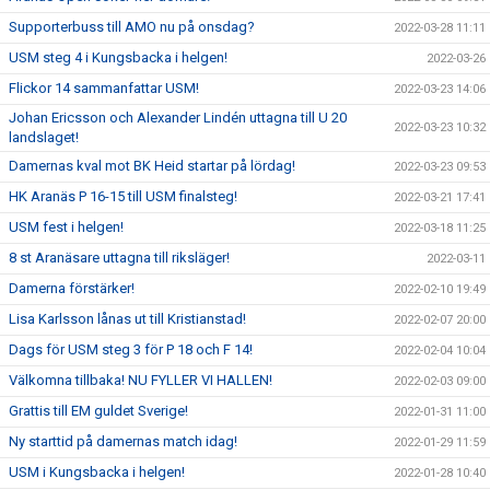
Supporterbuss till AMO nu på onsdag?
2022-03-28 11:11
USM steg 4 i Kungsbacka i helgen!
2022-03-26
Flickor 14 sammanfattar USM!
2022-03-23 14:06
Johan Ericsson och Alexander Lindén uttagna till U 20
2022-03-23 10:32
landslaget!
Damernas kval mot BK Heid startar på lördag!
2022-03-23 09:53
HK Aranäs P 16-15 till USM finalsteg!
2022-03-21 17:41
USM fest i helgen!
2022-03-18 11:25
8 st Aranäsare uttagna till riksläger!
2022-03-11
Damerna förstärker!
2022-02-10 19:49
Lisa Karlsson lånas ut till Kristianstad!
2022-02-07 20:00
Dags för USM steg 3 för P 18 och F 14!
2022-02-04 10:04
Välkomna tillbaka! NU FYLLER VI HALLEN!
2022-02-03 09:00
Grattis till EM guldet Sverige!
2022-01-31 11:00
Ny starttid på damernas match idag!
2022-01-29 11:59
USM i Kungsbacka i helgen!
2022-01-28 10:40