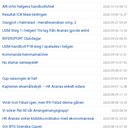
Allt inför helgens handbollsfest
2025-10-10 08:13
Resultat ICA Maxi-tävlingen
2025-10-09 16:27
Oavgjort i Halmstad - Herrallsvenskan omg. 2
2025-09-27 09:29
USM Steg 1 i helgen! Tre lag från Aranäs gjorde entré
2025-09-26 15:33
INTERSPORT Clubdagar
2025-09-25 08:35
USM-handboll P18 steg1 spelades i helgen
2025-09-19 07:41
Kommande hemmamatcher
2025-09-18 12:51
Nu startar seriespelet!
2025-09-15 07:45
2025-09-08 07:54
Cup-säsongen är här!
2025-09-05 09:49
Kaptenen elvamålsskytt – HK Aranäs enkelt vidare
2025-09-01 12:38
2025-08-29 11:13
Vinst mot Ystad igen, men IFK Ystad denna gånen
2025-08-28 10:24
Vi söker fler till vår Arrangemangsgrupp!
2025-08-24
HK Aranäs söker klubbkoordinator med ekonomiansvar
2025-08-22 23:05
Om ATG Svenska Cupen
2025-08-15 07:30