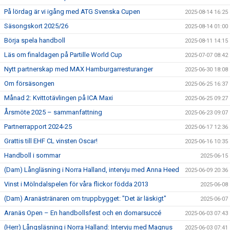
På lördag är vi igång med ATG Svenska Cupen
2025-08-14 16:25
Säsongskort 2025/26
2025-08-14 01:00
Börja spela handboll
2025-08-11 14:15
Läs om finaldagen på Partille World Cup
2025-07-07 08:42
Nytt partnerskap med MAX Hamburgarresturanger
2025-06-30 18:08
Om försäsongen
2025-06-25 16:37
Månad 2: Kvittotävlingen på ICA Maxi
2025-06-25 09:27
Årsmöte 2025 – sammanfattning
2025-06-23 09:07
Partnerrapport 2024-25
2025-06-17 12:36
Grattis till EHF CL vinsten Oscar!
2025-06-16 10:35
Handboll i sommar
2025-06-15
(Dam) Långläsning i Norra Halland, intervju med Anna Heed
2025-06-09 20:36
Vinst i Mölndalspelen för våra flickor födda 2013
2025-06-08
(Dam) Aranästränaren om truppbygget: "Det är läskigt"
2025-06-07
Aranäs Open – En handbollsfest och en domarsuccé
2025-06-03 07:43
(Herr) Långsläsning i Norra Halland: Intervju med Magnus
2025-06-03 07:41