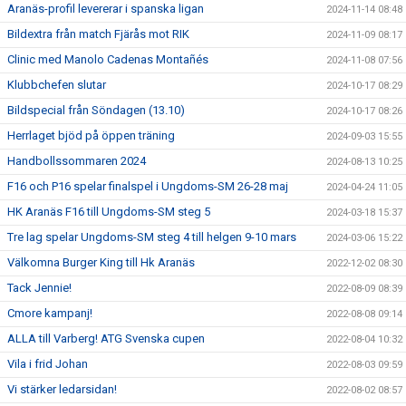
Aranäs-profil levererar i spanska ligan
2024-11-14 08:48
Bildextra från match Fjärås mot RIK
2024-11-09 08:17
Clinic med Manolo Cadenas Montañés
2024-11-08 07:56
Klubbchefen slutar
2024-10-17 08:29
Bildspecial från Söndagen (13.10)
2024-10-17 08:26
Herrlaget bjöd på öppen träning
2024-09-03 15:55
Handbollssommaren 2024
2024-08-13 10:25
F16 och P16 spelar finalspel i Ungdoms-SM 26-28 maj
2024-04-24 11:05
HK Aranäs F16 till Ungdoms-SM steg 5
2024-03-18 15:37
Tre lag spelar Ungdoms-SM steg 4 till helgen 9-10 mars
2024-03-06 15:22
Välkomna Burger King till Hk Aranäs
2022-12-02 08:30
Tack Jennie!
2022-08-09 08:39
Cmore kampanj!
2022-08-08 09:14
ALLA till Varberg! ATG Svenska cupen
2022-08-04 10:32
Vila i frid Johan
2022-08-03 09:59
Vi stärker ledarsidan!
2022-08-02 08:57