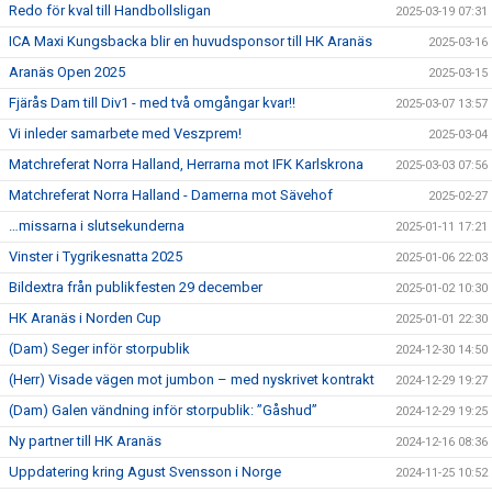
Redo för kval till Handbollsligan
2025-03-19 07:31
ICA Maxi Kungsbacka blir en huvudsponsor till HK Aranäs
2025-03-16
Aranäs Open 2025
2025-03-15
Fjärås Dam till Div1 - med två omgångar kvar!!
2025-03-07 13:57
Vi inleder samarbete med Veszprem!
2025-03-04
Matchreferat Norra Halland, Herrarna mot IFK Karlskrona
2025-03-03 07:56
Matchreferat Norra Halland - Damerna mot Sävehof
2025-02-27
…missarna i slutsekunderna
2025-01-11 17:21
Vinster i Tygrikesnatta 2025
2025-01-06 22:03
Bildextra från publikfesten 29 december
2025-01-02 10:30
HK Aranäs i Norden Cup
2025-01-01 22:30
(Dam) Seger inför storpublik
2024-12-30 14:50
(Herr) Visade vägen mot jumbon – med nyskrivet kontrakt
2024-12-29 19:27
(Dam) Galen vändning inför storpublik: ”Gåshud”
2024-12-29 19:25
Ny partner till HK Aranäs
2024-12-16 08:36
Uppdatering kring Agust Svensson i Norge
2024-11-25 10:52