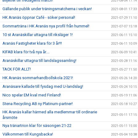
Biljetter till fredagens match!
2021-08-04 17:14
Gällande publik under träningsmatcherna i veckan!
2021-08-01 17:33
HK Aranäs öppnar Café - söker personal!
2021-07-29 11:10
Sommarträna i HK Aranäs nya profil från hummel!
2021-07-07 15:18
10 st Aranäskillar uttagna till riksläger 1!
2021-06-11 15:10
Aranäs Fastigheter klara för 3 år!!!
2021-06-11 10:09
KIFAB klara för två nya år....
2021-06-09 10:41
Aranäskillar uttagna till landslagssamling!
2021-05-28 11:16
TACK FÖR ALLT!
2021-05-27 11:50
HK Aranäs sommarhandbollskola 2021!
2021-05-26 14:20
Aranäsare kallade till fysdag med U-landslag!
2021-05-24 10:15
Nico spelar EM kval med Finland!
2021-05-19 11:06
Stena Recycling AB ny Platinum-partner!
2021-05-18 10:27
HK Aranäs kallar härmed alla medlemmar till ordinarie
2021-05-11 17:15
årsmöte
Nya tränartrion klar för säsongen 21-22
2021-05-11 15:00
Välkommen till Kungsbacka!
2021-05-04 10:38