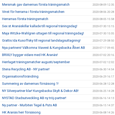
Mersmak gav damernas första träningsmatch
2020-08-09 12:35
Vinst för herrarna i första träningsmatchen
2020-08-06 20:28
Herrarnas första träningsmatch
2020-08-05 15:58
Sex st Aranäskillar kallade till regional träningsdag!
2020-07-30 15:15
Maja Witzke-Wahlgren uttagen till regional träningsdag!
2020-07-30 15:05
Grattis Ida Kusoffsky till regional landslagsuttagning!
2020-07-29 08:50
Nya partners! Välkomna Viavest & Kungsbacka Åkeri AB
2020-07-17 09:45
BRIXLY bygger vidare med HK Aranäs!
2020-07-02 20:16
Herrlaget träningsmatcher augusti/september
2020-07-02 12:02
Stena Recycling AB - NY partner!
2020-06-30 14:54
Organisationsförändring
2020-06-29 16:17
Summering av damernas försäsong 1!
2020-06-28 12:28
NY Silverpartner klar! Kungsbacka Skylt & Dekor AB!
2020-06-25 14:28
NYSTAD Stadsutveckling AB ny tröj-partner!
2020-06-16 14:13
Ny partner - Murbiten Tegel & Puts AB
2020-06-15 14:37
HK Aranäs herr försäsong
2020-06-08 14:26