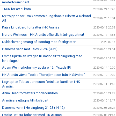
moderföreningen!
TACK för att ni kom!
2020-02-24 10:48
Ny tröjsponsor - Välkommen Kungsbacka Biltvätt & Rekond
2020-02-20 16:34
AB
Kajsa Lindeberg fortsätter i HK Aranäs
2020-02-18 20:33
Nordic Wellness = HK Aranäs officiella träningspartner!
2020-02-17 14:53
Dubbelarrangemang på söndag med festligheter!
2020-02-17
Damerna vann mot Eslöv 28-26 (9-12)
2020-02-16 21:14
Emma Bjurdalen uttagen till nationell träningsdag med
2020-02-14 14:07
landslaget!
Adam Wennerholm - ny spelare från Ystads IF!
2020-02-14 10:00
HK Aranäs värvar Tobias Thorbjörnsson från IK Sävehof!
2020-02-12 10:00
Lagkapten Tobias Johnsson fortsätter karriären i HK
2020-02-11 11:52
Aranäs!
Anna Heed fortsätter i moderklubben
2020-02-10 21:21
Aranäsare uttagna till riksläger!
2020-02-10 16:17
Damerna vann i Helsingborg 21-23 (14-12)
2020-02-08 23:21
Emelie Batista förlänger med HK Aranäs
2020-02-06 21:47