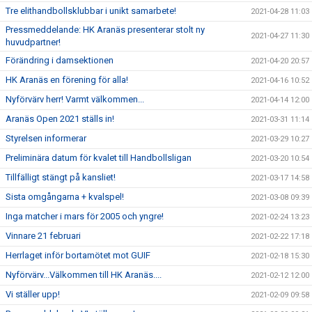
Tre elithandbollsklubbar i unikt samarbete!
2021-04-28 11:03
Pressmeddelande: HK Aranäs presenterar stolt ny
2021-04-27 11:30
huvudpartner!
Förändring i damsektionen
2021-04-20 20:57
HK Aranäs en förening för alla!
2021-04-16 10:52
Nyförvärv herr! Varmt välkommen...
2021-04-14 12:00
Aranäs Open 2021 ställs in!
2021-03-31 11:14
Styrelsen informerar
2021-03-29 10:27
Preliminära datum för kvalet till Handbollsligan
2021-03-20 10:54
Tillfälligt stängt på kansliet!
2021-03-17 14:58
Sista omgångarna + kvalspel!
2021-03-08 09:39
Inga matcher i mars för 2005 och yngre!
2021-02-24 13:23
Vinnare 21 februari
2021-02-22 17:18
Herrlaget inför bortamötet mot GUIF
2021-02-18 15:30
Nyförvärv...Välkommen till HK Aranäs....
2021-02-12 12:00
Vi ställer upp!
2021-02-09 09:58