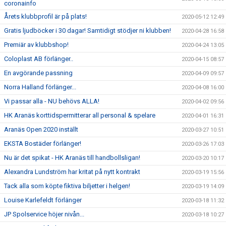
coronainfo
Årets klubbprofil är på plats!
2020-05-12 12:49
Gratis ljudböcker i 30 dagar! Samtidigt stödjer ni klubben!
2020-04-28 16:58
Premiär av klubbshop!
2020-04-24 13:05
Coloplast AB förlänger..
2020-04-15 08:57
En avgörande passning
2020-04-09 09:57
Norra Halland förlänger...
2020-04-08 16:00
Vi passar alla - NU behövs ALLA!
2020-04-02 09:56
HK Aranäs korttidspermitterar all personal & spelare
2020-04-01 16:31
Aranäs Open 2020 inställt
2020-03-27 10:51
EKSTA Bostäder förlänger!
2020-03-26 17:03
Nu är det spikat - HK Aranäs till handbollsligan!
2020-03-20 10:17
Alexandra Lundström har kritat på nytt kontrakt
2020-03-19 15:56
Tack alla som köpte fiktiva biljetter i helgen!
2020-03-19 14:09
Louise Karlefeldt förlänger
2020-03-18 11:32
JP Spolservice höjer nivån...
2020-03-18 10:27