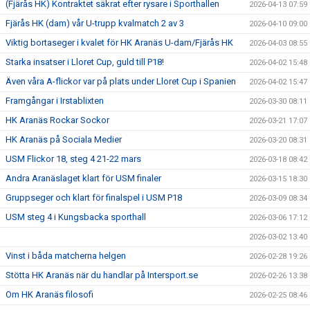
(Fjärås HK) Kontraktet säkrat efter rysare i Sporthallen
2026-04-13 07:59
Fjärås HK (dam) vår U-trupp kvalmatch 2 av 3
2026-04-10 09:00
Viktig bortaseger i kvalet för HK Aranäs U-dam/Fjärås HK
2026-04-03 08:55
Starka insatser i Lloret Cup, guld till P18!
2026-04-02 15:48
Även våra A-flickor var på plats under Lloret Cup i Spanien
2026-04-02 15:47
Framgångar i Irstablixten
2026-03-30 08:11
HK Aranäs Rockar Sockor
2026-03-21 17:07
HK Aranäs på Sociala Medier
2026-03-20 08:31
USM Flickor 18, steg 4 21-22 mars
2026-03-18 08:42
Andra Aranäslaget klart för USM finaler
2026-03-15 18:30
Gruppseger och klart för finalspel i USM P18
2026-03-09 08:34
USM steg 4 i Kungsbacka sporthall
2026-03-06 17:12
2026-03-02 13:40
Vinst i båda matcherna helgen
2026-02-28 19:26
Stötta HK Aranäs när du handlar på Intersport.se
2026-02-26 13:38
Om HK Aranäs filosofi
2026-02-25 08:46