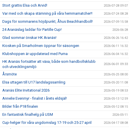
Stort grattis Elsa och Arvid!
2026-07-28 09:07
Var med och skapa stämning på våra hemmamatcher!!
2026-07-24 08:28
Dags för sommarens höjdpunkt, Åhus Beachhandboll!
2026-07-09 15:58
24 Aranäslag laddar för Partille Cup!
2026-06-28
Glad sommar önskar HK Aranäs!
2026-06-26 16:42
Kiosken på Smarholmen öppnar för säsongen
2026-06-11 16:32
Klubshoppen är uppdaterad med Puma
2026-06-04 16:32
HK Aranäs fortsätter att växa, både som handbollsklubb
2026-06-01 09:33
och utvecklingsmiljö
Årsmöte
2026-05-25 08:00
Elsa uttagen till U17 landslagssamling
2026-05-20 11:08
Aranäs Elite Invitational 2026
2026-05-19 08:53
Annelie Evenmyr - finalist i årets eldsjäl!
2026-05-13 12:59
Bilder från P18 finalen
2026-05-12 08:15
En fantastisk finalhelg på USM
2026-05-11
Cup-helger för våra ungdomslag 17-19 och 25-27 april
2026-04-17 08:08