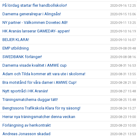
På lördag startar fler handbollskolor!
2020-09-16 12:25
Damerna generalrepar i Alingsås!
2020-09-15 15:06
NY partner - Välkommen Dovetec AB!
2020-09-11 13:25
HK Aranäs lanserar GAMEDAY- appen!
2020-09-10 16:19
BEIJER KLARA!
2020-09-10 16:07
EMP utbildning
2020-09-08 09:48
SWEDBANK förlänger!
2020-09-08 08:16
Damerna visade kvalitet i AMWE cup
2020-08-31 16:53
Adam och Tilda kommer att vara ute i skolorna!
2020-08-31 13:55
Bra motstånd för våra damer i AMWE Cup!
2020-08-28 21:50
Nytt sportråd i HK Aranäs!
2020-08-27 15:48
Träningsmatcherna duggar tätt!
2020-08-25 15:48
Bengtssons Trafikskola Klara för ny säsong!
2020-08-24 15:27
Herrar nya träningsmatcher denna veckan
2020-08-23 19:00
Förlängning av herrkontrakt
2020-08-23 10:00
Andreas Jonasson skadad
2020-08-21 13:53