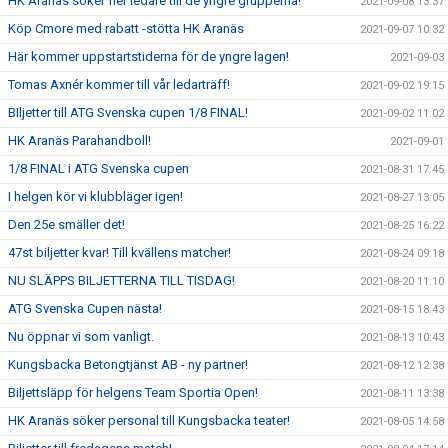
HK Aranäs söker fler ledare till de yngre grupperna!
2021-09-08 13:37
Köp Cmore med rabatt -stötta HK Aranäs
2021-09-07 10:32
Här kommer uppstartstiderna för de yngre lagen!
2021-09-03
Tomas Axnér kommer till vår ledarträff!
2021-09-02 19:15
BIljetter till ATG Svenska cupen 1/8 FINAL!
2021-09-02 11:02
HK Aranäs Parahandboll!
2021-09-01
1/8 FINAL i ATG Svenska cupen
2021-08-31 17:45
I helgen kör vi klubbläger igen!
2021-08-27 13:05
Den 25e smäller det!
2021-08-25 16:22
47st biljetter kvar! Till kvällens matcher!
2021-08-24 09:18
NU SLÄPPS BILJETTERNA TILL TISDAG!
2021-08-20 11:10
ATG Svenska Cupen nästa!
2021-08-15 18:43
Nu öppnar vi som vanligt.
2021-08-13 10:43
Kungsbacka Betongtjänst AB - ny partner!
2021-08-12 12:38
Biljettsläpp för helgens Team Sportia Open!
2021-08-11 13:38
HK Aranäs söker personal till Kungsbacka teater!
2021-08-05 14:58