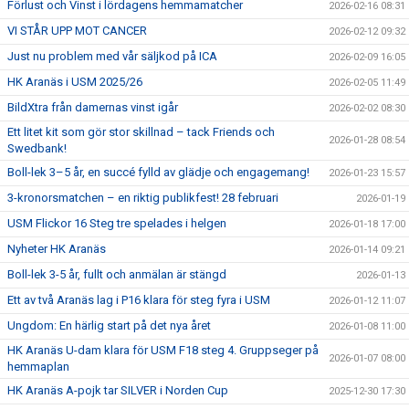
Förlust och Vinst i lördagens hemmamatcher
2026-02-16 08:31
VI STÅR UPP MOT CANCER
2026-02-12 09:32
Just nu problem med vår säljkod på ICA
2026-02-09 16:05
HK Aranäs i USM 2025/26
2026-02-05 11:49
BildXtra från damernas vinst igår
2026-02-02 08:30
Ett litet kit som gör stor skillnad – tack Friends och
2026-01-28 08:54
Swedbank!
Boll-lek 3–5 år, en succé fylld av glädje och engagemang!
2026-01-23 15:57
3-kronorsmatchen – en riktig publikfest! 28 februari
2026-01-19
USM Flickor 16 Steg tre spelades i helgen
2026-01-18 17:00
Nyheter HK Aranäs
2026-01-14 09:21
Boll-lek 3-5 år, fullt och anmälan är stängd
2026-01-13
Ett av två Aranäs lag i P16 klara för steg fyra i USM
2026-01-12 11:07
Ungdom: En härlig start på det nya året
2026-01-08 11:00
HK Aranäs U-dam klara för USM F18 steg 4. Gruppseger på
2026-01-07 08:00
hemmaplan
HK Aranäs A-pojk tar SILVER i Norden Cup
2025-12-30 17:30