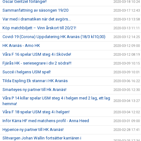
Oscar Gentzel förlänger!
2020-03-18 10:24
Sammanfattning av säsongen 19/20
2020-03-17 12:43
Var med i dramatiken när det avgörs...
2020-03-13 13:58
Köp matchbiljett – Vinn årskort till 20/21!
2020-03-13 11:11
Covid-19 (Corona) Uppdatering HK Aranäs (18/3 kl10,00)
2020-03-12 14:25
HK Aranäs - Amo HK
2020-03-12 09:00
Våra F 16 spelar USM steg 4 i Skövde!
2020-03-12 08:19
Fjärås HK - seriesegrare i div 2 södra!!!
2020-03-09 10:15
Succé i helgens USM spel!
2020-03-09 10:01
Tilda Espling Ek stannar i HK Aranäs
2020-03-06 16:22
Smarteyes ny partner till Hk Aranäs!
2020-03-05 12:30
Våra P 14 killar spelar USM steg 4 i helgen med 2 lag, ett lag
2020-03-04 13:27
hemma!
Våra F 18 spelar USM steg 4 i helgen!
2020-03-04 12:02
Inför Kärra HF med matchens profil - Anna Heed
2020-03-01 09:00
Hyperice ny partner till HK Aranäs!
2020-02-28 17:41
Slitvargen Johan Wallin fortsätter karriären i
2020-02-25 17:34