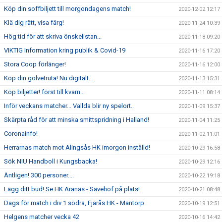
Köp din soffbiljett till morgondagens match!
2020-12-02 12:17
Klä dig rätt, visa färg!
2020-11-24 10:39
Hög tid för att skriva önskelistan...
2020-11-18 09:20
VIKTIG Information kring publik & Covid-19
2020-11-16 17:20
Stora Coop förlänger!
2020-11-16 12:00
Köp din golvetruta! Nu digitalt...
2020-11-13 15:31
Köp biljetter! först till kvarn...
2020-11-11 08:14
Inför veckans matcher... Vallda blir ny spelort..
2020-11-09 15:37
Skärpta råd för att minska smittspridning i Halland!
2020-11-04 11:25
Coronainfo!
2020-11-02 11:01
Herrarnas match mot Alingsås HK imorgon inställd!
2020-10-29 16:58
Sök NIU Handboll i Kungsbacka!
2020-10-29 12:16
Äntligen! 300 personer....
2020-10-22 19:18
Lägg ditt bud! Se HK Aranäs - Sävehof på plats!
2020-10-21 08:48
Dags för match i div 1 södra, Fjärås HK - Mantorp
2020-10-19 12:51
Helgens matcher vecka 42
2020-10-16 14:42