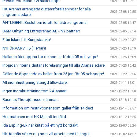
Pressmeddelande VI ställer upp!
2021-02-09 09:21
HK Aranäs arrangerar distansföreläsningar för alla
2021-02-08 10:55
ungdomsledare!
ÄNTLIGEN!!! Beslut om idrott för äldre ungdomar
2021-02-05 14:47
D&M Uthyrning Entreprenad AB - NY partner!
2021-02-05 09:14
Från Island till Kungsbacka!
2021-01-29 09:37
NYFÖRVÄRV H6 (Herrar)!
2021-01-25 15:19
Hallarna åter öppna för de som är födda 05 och yngre!
2021-01-25 13:09
Inbjudan interna distansföreläsningar till alla Aranäsledare!
2021-01-25 10:42
Gällande öppnande av hallar from 25 jan för 05 och yngre!
2021-01-22 09:26
All inomhusträning stängd tillsvidare!
2021-01-11 16:01
Ingen inomhusträning tom 24 januari!
2020-12-22 10:30
Rasmus Thorbjörnsson lämnar...
2020-12-18 10:15
Information om restriktioner som gäller från 14 dec!
2020-12-14 09:57
Herrmatchen mot HK Malmö inställd.
2020-12-12 15:25
Ida Espling-Ek har kritat på ett nytt kontrakt!
2020-12-03 08:24
HK Aranäs söker dig som vill arbeta med talanger!
2020-12-02 14:27