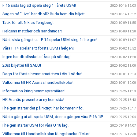
F 16 sista lag att spela steg 1 i årets USM!
2020-10-16 12:03
Sugen på "Live" handboll? Buda hem din biljett...
2020-10-14 15:12
Tack för allt Niklas Tengberg!
2020-10-09 11:55
Helgens matcher och sändningar!
2020-10-09 11:20
Näst sista gänget ut - P 14 spelar USM steg 1 i helgen!
2020-10-09 11:07
Våra F 14 spelar sitt första USM i helgen!
2020-10-02 13:52
Ingen handbollsskola i Åsa på söndag!
2020-10-02 11:20
20st biljetter till SALU!
2020-10-02 11:00
Dags för första hemmamatchen i div 1 södra!
2020-10-01 10:13
Välkomna till HK Aranäs handbollskolor!
2020-10-01 10:00
Information kring hemmapremiären!
2020-09-26 11:13
HK Aranäs presenterar ny hemsida!
2020-09-25 13:43
I helgen startar det på riktigt, här kommer info!
2020-09-25 10:17
Nästa gäng ut att spela USM, denna gången våra P 16-15!
2020-09-25 10:04
I helgen startar USM för våra U 18 lag!
2020-09-18 14:07
Välkomna till Handbollskolan Kungsbacka flickor!
2020-09-16 12:30