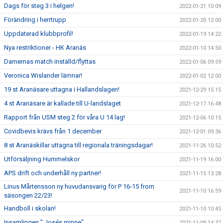
Dags för steg 3 i helgen!
2022-01-21 10:09
Förändring i herrtrupp
2022-01-20 12:00
Uppdaterad klubbprofil!
2022-01-19 14:22
Nya restriktioner - HK Aranäs
2022-01-10 14:50
Damernas match inställd/flyttas
2022-01-06 09:59
Veronica Wislander lämnar!
2022-01-02 12:00
19 st Aranäsare uttagna i Hallandslagen!
2021-12-29 15:15
4 st Aranäsare är kallade till U-landslaget
2021-12-17 16:48
Rapport från USM steg 2 för våra U 14 lag!
2021-12-06 10:15
Covidbevis krävs från 1 december
2021-12-01 09:36
8 st Aranäskillar uttagna till regionala träningsdagar!
2021-11-26 10:52
Utförsäljning Hummelskor
2021-11-19 16:00
APS drift och underhåll ny partner!
2021-11-15 13:28
Linus Mårtensson ny huvudansvarig för P 16-15 from
2021-11-10 16:59
säsongen 22/23!
Handboll i skolan!
2021-11-10 10:45
Insamlingen " Josés minne"
2021-11-09 14:37