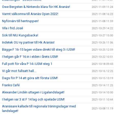
Owe Bergsten & Nintendo klara för HK Aranäs!
2021-11-09 11:24
Varmt välkomna till Aranäs Open 2022!
2021-11-08 16:23
Nyförvärv till herrtruppen!
2021-11-08 11:59
Vila i frid José
2021-10-29 14:22
Sök till NIU Kungsbacka!
2021-10-27 15:00
Indetek OU ny partner till Hk Aranäs!
2021-10-26 11:06
Bägge F 16-15 lagen vidare direkt till steg 3 i USM!
2021-10-25 12:59
I helgen går F 16 in i elden i årets USM!
2021-10-22 10:51
Full pott för våra P 14 i USM steg 1
2021-10-18 09:43
Vi går mot fullsatt hall...
2021-10-16 12:25
Dags för P 14 att göra sitt första USM!
2021-10-15 13:19
Franks Café
2021-10-14 11:25
Alexander Lindén uttagen i Ligalandslaget!
2021-10-14 10:00
I helgen var 3 st F 14 lag och spelade USM!
2021-10-11 10:44
Aranäsare kallade till regionala träningsdagar med
2021-10-08 11:19
landslaget!