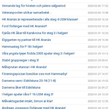
Vinnande lag för hösten och julens säljperiod
2020-02-06 17:52
Veteranpoolen utökar samarbetet...
2020-02-06 13:38
HK Aranäs är representerade i alla steg 4 USM klasser!
2020-02-03 16:53
Ford förlänger med HK Aranäs!!!
2020-02-03 10:24
Fjärås HK åker till Karskrona för steg 3 i helgen!
2020-01-31 14:23
Elgiganten ny partner till HK Aranäs
2020-01-29 15:30
Hemmasteg för P 18 i helgen!
2020-01-29 13:27
Våra yngsta tjejer födda 2005 spelar steg 3 i helgen!
2020-01-29 13:12
Stabil gruppseger i steg 3!
2020-01-29 09:41
Målsprutan stannar i HK Aranäs!
2020-01-27 17:05
Föreningspizzan besöker oss mot Hammarby!
2020-01-27 14:37
Damerna vann i Eskilstuna 20-18 (11-8)
2020-01-26 19:55
Damerna åker till Eskilstuna
2020-01-26 09:27
I helgen spelar våra F 16 USM steg 3!
2020-01-24 13:29
Målvaktsgardet intakt, Simon är klar!
2020-01-22 12:35
Andreas Jonasson förlänger med HK Aranäs!
2020-01-20 12:37