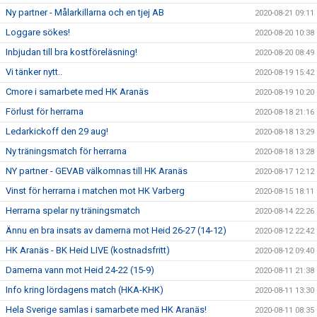
Ny partner - Målarkillarna och en tjej AB
2020-08-21 09:11
Loggare sökes!
2020-08-20 10:38
Inbjudan till bra kostföreläsning!
2020-08-20 08:49
Vi tänker nytt..
2020-08-19 15:42
Cmore i samarbete med HK Aranäs
2020-08-19 10:20
Förlust för herrarna
2020-08-18 21:16
Ledarkickoff den 29 aug!
2020-08-18 13:29
Ny träningsmatch för herrarna
2020-08-18 13:28
NY partner - GEVAB välkomnas till HK Aranäs
2020-08-17 12:12
Vinst för herrarna i matchen mot HK Varberg
2020-08-15 18:11
Herrarna spelar ny träningsmatch
2020-08-14 22:26
Ännu en bra insats av damerna mot Heid 26-27 (14-12)
2020-08-12 22:42
HK Aranäs - BK Heid LIVE (kostnadsfritt)
2020-08-12 09:40
Damerna vann mot Heid 24-22 (15-9)
2020-08-11 21:38
Info kring lördagens match (HKA-KHK)
2020-08-11 13:30
Hela Sverige samlas i samarbete med HK Aranäs!
2020-08-11 08:35