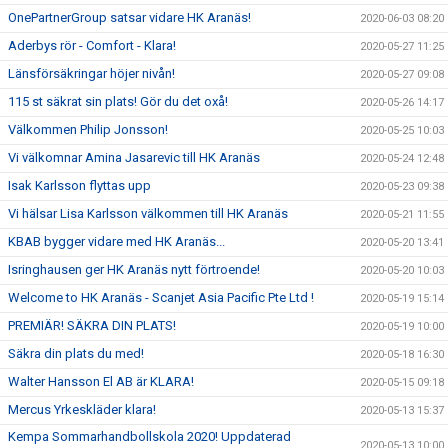
OnePartnerGroup satsar vidare HK Aranäs!
2020-06-03 08:20
Aderbys rör - Comfort - Klara!
2020-05-27 11:25
Länsförsäkringar höjer nivån!
2020-05-27 09:08
115 st säkrat sin plats! Gör du det oxå!
2020-05-26 14:17
Välkommen Philip Jonsson!
2020-05-25 10:03
Vi välkomnar Amina Jasarevic till HK Aranäs
2020-05-24 12:48
Isak Karlsson flyttas upp
2020-05-23 09:38
Vi hälsar Lisa Karlsson välkommen till HK Aranäs
2020-05-21 11:55
KBAB bygger vidare med HK Aranäs...
2020-05-20 13:41
Isringhausen ger HK Aranäs nytt förtroende!
2020-05-20 10:03
Welcome to HK Aranäs - Scanjet Asia Pacific Pte Ltd !
2020-05-19 15:14
PREMIÄR! SÄKRA DIN PLATS!
2020-05-19 10:00
Säkra din plats du med!
2020-05-18 16:30
Walter Hansson El AB är KLARA!
2020-05-15 09:18
Mercus Yrkeskläder klara!
2020-05-13 15:37
Kempa Sommarhandbollskola 2020! Uppdaterad
2020-05-13 10:00