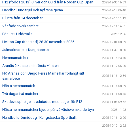
F12 (födda 2013) Silver och Guld från Norden Cup Open
2025-12-30 16:39
Handboll under jul och nyårshelgerna
2025-12-18 06:40
BilXtra från 14 december
2025-12-16 11:19
Vår fadderverksamhet
2025-12-11 14:01
Förlust i Uddevalla
2025-12-06
Hellton Cup (Karlstad) 28-30 november 2025
2025-12-01 08:39
Julmarknaden i Kungsbacka
2025-11-30 18:50
Hemmamatcher
2025-11-18 23:40
Aranäs 2 kasserar in första vinsten
2025-11-17 06:00
HK Aranäs och Diego Perez Marne har förlängt sitt
2025-11-16 12:39
samarbete
Nästa hemmamatch
2025-11-14 08:59
Två dagar två matcher
2025-11-11 08:45
Skadevicuphelgen avslutades med seger för F12
2025-11-03 09:32
Nästa hemmamatcher bjuder på två västsvenska derbyn
2025-11-03
Handbollsförmiddag i Kungsbacka Sporthall!
2025-10-16 12:00
2025-10-10 12:22