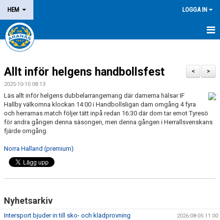
HEM
LOGGA IN
NYHETER
Allt inför helgens handbollsfest
OM KLUBBEN
<
>
2025-10-10 08:13
MEDLEM
Läs allt inför helgens dubbelarrangemang där damerna hälsar IF
Hallby välkomna klockan 14:00 i Handbollsligan dam omgång 4 fyra
och herrarnas match följer tätt inpå redan 16:30 där dom tar emot Tyresö
LEDARE
för andra gången denna säsongen, men denna gången i Herrallsvenskans
fjärde omgång.
DOMARE/FUNKTIONÄR
Norra Halland (premium)
KALENDER
MATCHER
Nyhetsarkiv
LOTTERIER
Intersport bjuder in till sko- och klädprovning
2026-08-05 11:00