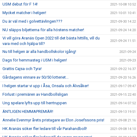
USM debut för F 14!
2021-10-08 10:52
Mycket matcher i helgen!
2021-10-01 10:41
Du är väl med i golvettävlingen???
2021-09-30 14:22
NU släpps biljetterna för alla höstens matcher!
2021-09-24 14:20
Vi vill göra Aranäs Open 2022 till det bästa hittills, vill du
2021-09-24 11:51
vara med och hjälpa till?
Nu till helgen är alla handbollskolor igång!
2021-09-24
Dags för hemmasteg i USM i helgen!
2021-09-23
Grattis Cajsa och Tyra!
2021-09-22 16:37
Gårdagens vinnare av 50/50 lotteriet...
2021-09-20 16:26
I helgen startar vi upp i Åsa, Onsala och Älvsåker!
2021-09-17 09:47
Förlust i premiären av Handbollsligan
2021-09-15 22:40
Ung spelare lyfts upp till herrtruppen
2021-09-14 07:52
ÄNTLIGEN HEMMAPREMIÄR!
2021-09-13 19:51
Annelie Evenmyr årets pristagare av Elon Josefssons pris!
2021-09-08 21:16
HK Aranäs söker fler ledare till vår Parahandboll!
2021-09-08 14:10