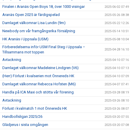
Finalen i Aranäs Open Boys 18, över 1000 visingar
2025-06-02 07:49
Aranäs Open 2025 är färdigspelad
2025-05-26 08:38
Damlaget välkomnar Lisa Lundin (9m)
2025-05-22 12:26
Newbody om vår framgångsrika försäljning
2025-05-14 10:51
HK Aranäs i Uppsala (USM)
2025-05-08 10:04
Förberedelserna inför USM Final Steg i Uppsala –
2025-04-28 16:10
Tillsammans mot toppen
Avtackning
2025-04-10 07:16
Damlaget välkomnar Madeleine Lindgren (V6)
2025-04-10 07:13
(Herr) Förlust i kvalserien mot Önnereds HK
2025-04-10 07:09
Damlaget välkomnar Rebecca Hofsten (M6)
2025-04-07 07:41
Handla på ICA Maxi och stötta vår förening
2025-03-28 08:19
Avtackning
2025-03-26 08:10
Förlust i kvalmatch 1 mot Önnereds HK
2025-03-26 08:07
Handbollsligan 2025/26
2025-03-20 07:55
Glädjerus i sista omgången
2025-03-20 07:08