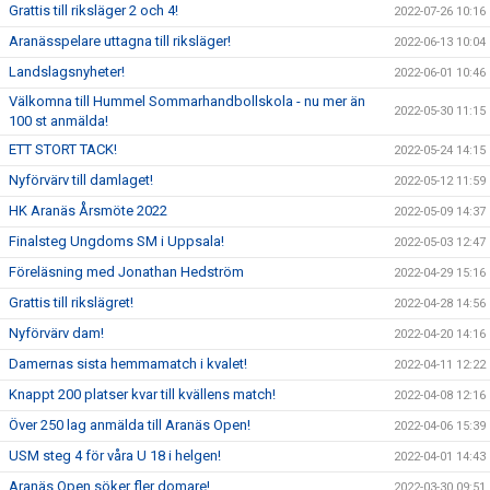
Grattis till riksläger 2 och 4!
2022-07-26 10:16
Aranässpelare uttagna till riksläger!
2022-06-13 10:04
Landslagsnyheter!
2022-06-01 10:46
Välkomna till Hummel Sommarhandbollskola - nu mer än
2022-05-30 11:15
100 st anmälda!
ETT STORT TACK!
2022-05-24 14:15
Nyförvärv till damlaget!
2022-05-12 11:59
HK Aranäs Årsmöte 2022
2022-05-09 14:37
Finalsteg Ungdoms SM i Uppsala!
2022-05-03 12:47
Föreläsning med Jonathan Hedström
2022-04-29 15:16
Grattis till rikslägret!
2022-04-28 14:56
Nyförvärv dam!
2022-04-20 14:16
Damernas sista hemmamatch i kvalet!
2022-04-11 12:22
Knappt 200 platser kvar till kvällens match!
2022-04-08 12:16
Över 250 lag anmälda till Aranäs Open!
2022-04-06 15:39
USM steg 4 för våra U 18 i helgen!
2022-04-01 14:43
Aranäs Open söker fler domare!
2022-03-30 09:51