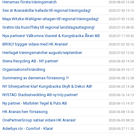
Herrarnas första träningsmatch
2020-08-05 15:58
Sex st Aranäskillar kallade till regional träningsdag!
2020-07-30 15:15
Maja Witzke-Wahlgren uttagen till regional träningsdag!
2020-07-30 15:05
Grattis Ida Kusoffsky till regional landslagsuttagning!
2020-07-29 08:50
Nya partners! Välkomna Viavest & Kungsbacka Åkeri AB
2020-07-17 09:45
BRIXLY bygger vidare med HK Aranäs!
2020-07-02 20:16
Herrlaget träningsmatcher augusti/september
2020-07-02 12:02
Stena Recycling AB - NY partner!
2020-06-30 14:54
Organisationsförändring
2020-06-29 16:17
Summering av damernas försäsong 1!
2020-06-28 12:28
NY Silverpartner klar! Kungsbacka Skylt & Dekor AB!
2020-06-25 14:28
NYSTAD Stadsutveckling AB ny tröj-partner!
2020-06-16 14:13
Ny partner - Murbiten Tegel & Puts AB
2020-06-15 14:37
HK Aranäs herr försäsong
2020-06-08 14:26
OnePartnerGroup satsar vidare HK Aranäs!
2020-06-03 08:20
Aderbys rör - Comfort - Klara!
2020-05-27 11:25