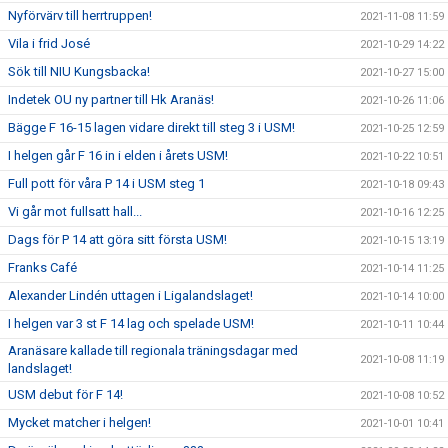
Nyförvärv till herrtruppen!
2021-11-08 11:59
Vila i frid José
2021-10-29 14:22
Sök till NIU Kungsbacka!
2021-10-27 15:00
Indetek OU ny partner till Hk Aranäs!
2021-10-26 11:06
Bägge F 16-15 lagen vidare direkt till steg 3 i USM!
2021-10-25 12:59
I helgen går F 16 in i elden i årets USM!
2021-10-22 10:51
Full pott för våra P 14 i USM steg 1
2021-10-18 09:43
Vi går mot fullsatt hall...
2021-10-16 12:25
Dags för P 14 att göra sitt första USM!
2021-10-15 13:19
Franks Café
2021-10-14 11:25
Alexander Lindén uttagen i Ligalandslaget!
2021-10-14 10:00
I helgen var 3 st F 14 lag och spelade USM!
2021-10-11 10:44
Aranäsare kallade till regionala träningsdagar med
2021-10-08 11:19
landslaget!
USM debut för F 14!
2021-10-08 10:52
Mycket matcher i helgen!
2021-10-01 10:41