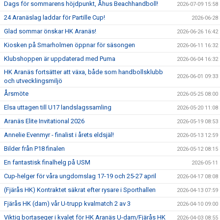
Dags för sommarens höjdpunkt, Åhus Beachhandboll!
2026-07-09 15:58
24 Aranäslag laddar för Partille Cup!
2026-06-28
Glad sommar önskar HK Aranäs!
2026-06-26 16:42
Kiosken på Smarholmen öppnar för säsongen
2026-06-11 16:32
Klubshoppen är uppdaterad med Puma
2026-06-04 16:32
HK Aranäs fortsätter att växa, både som handbollsklubb
2026-06-01 09:33
och utvecklingsmiljö
Årsmöte
2026-05-25 08:00
Elsa uttagen till U17 landslagssamling
2026-05-20 11:08
Aranäs Elite Invitational 2026
2026-05-19 08:53
Annelie Evenmyr - finalist i årets eldsjäl!
2026-05-13 12:59
Bilder från P18 finalen
2026-05-12 08:15
En fantastisk finalhelg på USM
2026-05-11
Cup-helger för våra ungdomslag 17-19 och 25-27 april
2026-04-17 08:08
(Fjärås HK) Kontraktet säkrat efter rysare i Sporthallen
2026-04-13 07:59
Fjärås HK (dam) vår U-trupp kvalmatch 2 av 3
2026-04-10 09:00
Viktig bortaseger i kvalet för HK Aranäs U-dam/Fjärås HK
2026-04-03 08:55