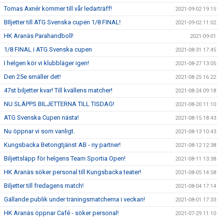
Tomas Axnér kommer till vår ledarträff!
2021-09-02 19:15
BIljetter till ATG Svenska cupen 1/8 FINAL!
2021-09-02 11:02
HK Aranäs Parahandboll!
2021-09-01
1/8 FINAL i ATG Svenska cupen
2021-08-31 17:45
I helgen kör vi klubbläger igen!
2021-08-27 13:05
Den 25e smäller det!
2021-08-25 16:22
47st biljetter kvar! Till kvällens matcher!
2021-08-24 09:18
NU SLÄPPS BILJETTERNA TILL TISDAG!
2021-08-20 11:10
ATG Svenska Cupen nästa!
2021-08-15 18:43
Nu öppnar vi som vanligt.
2021-08-13 10:43
Kungsbacka Betongtjänst AB - ny partner!
2021-08-12 12:38
Biljettsläpp för helgens Team Sportia Open!
2021-08-11 13:38
HK Aranäs söker personal till Kungsbacka teater!
2021-08-05 14:58
Biljetter till fredagens match!
2021-08-04 17:14
Gällande publik under träningsmatcherna i veckan!
2021-08-01 17:33
HK Aranäs öppnar Café - söker personal!
2021-07-29 11:10