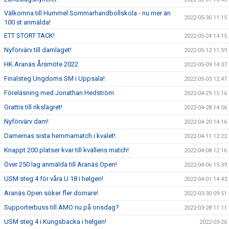
Välkomna till Hummel Sommarhandbollskola - nu mer än
2022-05-30 11:15
100 st anmälda!
ETT STORT TACK!
2022-05-24 14:15
Nyförvärv till damlaget!
2022-05-12 11:59
HK Aranäs Årsmöte 2022
2022-05-09 14:37
Finalsteg Ungdoms SM i Uppsala!
2022-05-03 12:47
Föreläsning med Jonathan Hedström
2022-04-29 15:16
Grattis till rikslägret!
2022-04-28 14:56
Nyförvärv dam!
2022-04-20 14:16
Damernas sista hemmamatch i kvalet!
2022-04-11 12:22
Knappt 200 platser kvar till kvällens match!
2022-04-08 12:16
Över 250 lag anmälda till Aranäs Open!
2022-04-06 15:39
USM steg 4 för våra U 18 i helgen!
2022-04-01 14:43
Aranäs Open söker fler domare!
2022-03-30 09:51
Supporterbuss till AMO nu på onsdag?
2022-03-28 11:11
USM steg 4 i Kungsbacka i helgen!
2022-03-26