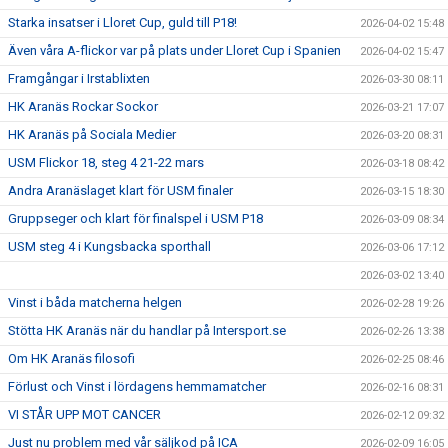
Starka insatser i Lloret Cup, guld till P18!
2026-04-02 15:48
Även våra A-flickor var på plats under Lloret Cup i Spanien
2026-04-02 15:47
Framgångar i Irstablixten
2026-03-30 08:11
HK Aranäs Rockar Sockor
2026-03-21 17:07
HK Aranäs på Sociala Medier
2026-03-20 08:31
USM Flickor 18, steg 4 21-22 mars
2026-03-18 08:42
Andra Aranäslaget klart för USM finaler
2026-03-15 18:30
Gruppseger och klart för finalspel i USM P18
2026-03-09 08:34
USM steg 4 i Kungsbacka sporthall
2026-03-06 17:12
2026-03-02 13:40
Vinst i båda matcherna helgen
2026-02-28 19:26
Stötta HK Aranäs när du handlar på Intersport.se
2026-02-26 13:38
Om HK Aranäs filosofi
2026-02-25 08:46
Förlust och Vinst i lördagens hemmamatcher
2026-02-16 08:31
VI STÅR UPP MOT CANCER
2026-02-12 09:32
Just nu problem med vår säljkod på ICA
2026-02-09 16:05