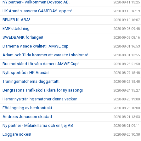
NY partner - Välkommen Dovetec AB!
2020-09-11 13:25
HK Aranäs lanserar GAMEDAY- appen!
2020-09-10 16:19
BEIJER KLARA!
2020-09-10 16:07
EMP utbildning
2020-09-08 09:48
SWEDBANK förlänger!
2020-09-08 08:16
Damerna visade kvalitet i AMWE cup
2020-08-31 16:53
Adam och Tilda kommer att vara ute i skolorna!
2020-08-31 13:55
Bra motstånd för våra damer i AMWE Cup!
2020-08-28 21:50
Nytt sportråd i HK Aranäs!
2020-08-27 15:48
Träningsmatcherna duggar tätt!
2020-08-25 15:48
Bengtssons Trafikskola Klara för ny säsong!
2020-08-24 15:27
Herrar nya träningsmatcher denna veckan
2020-08-23 19:00
Förlängning av herrkontrakt
2020-08-23 10:00
Andreas Jonasson skadad
2020-08-21 13:53
Ny partner - Målarkillarna och en tjej AB
2020-08-21 09:11
Loggare sökes!
2020-08-20 10:38