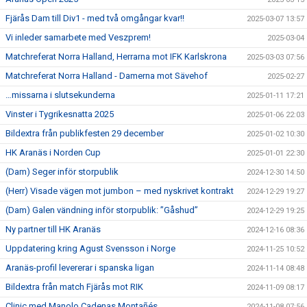
Fjärås Dam till Div1 - med två omgångar kvar!!
2025-03-07 13:57
Vi inleder samarbete med Veszprem!
2025-03-04
Matchreferat Norra Halland, Herrarna mot IFK Karlskrona
2025-03-03 07:56
Matchreferat Norra Halland - Damerna mot Sävehof
2025-02-27
…missarna i slutsekunderna
2025-01-11 17:21
Vinster i Tygrikesnatta 2025
2025-01-06 22:03
Bildextra från publikfesten 29 december
2025-01-02 10:30
HK Aranäs i Norden Cup
2025-01-01 22:30
(Dam) Seger inför storpublik
2024-12-30 14:50
(Herr) Visade vägen mot jumbon – med nyskrivet kontrakt
2024-12-29 19:27
(Dam) Galen vändning inför storpublik: ”Gåshud”
2024-12-29 19:25
Ny partner till HK Aranäs
2024-12-16 08:36
Uppdatering kring Agust Svensson i Norge
2024-11-25 10:52
Aranäs-profil levererar i spanska ligan
2024-11-14 08:48
Bildextra från match Fjärås mot RIK
2024-11-09 08:17
Clinic med Manolo Cadenas Montañés
2024-11-08 07:56