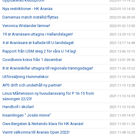
Uppdaterad klubbprofil!
2022-01-19 14:22
Nya restriktioner - HK Aranäs
2022-01-10 14:50
Damernas match inställd/flyttas
2022-01-06 09:59
Veronica Wislander lämnar!
2022-01-02 12:00
19 st Aranäsare uttagna i Hallandslagen!
2021-12-29 15:15
4 st Aranäsare är kallade till U-landslaget
2021-12-17 16:48
Rapport från USM steg 2 för våra U 14 lag!
2021-12-06 10:15
Covidbevis krävs från 1 december
2021-12-01 09:36
8 st Aranäskillar uttagna till regionala träningsdagar!
2021-11-26 10:52
Utförsäljning Hummelskor
2021-11-19 16:00
APS drift och underhåll ny partner!
2021-11-15 13:28
Linus Mårtensson ny huvudansvarig för P 16-15 from
2021-11-10 16:59
säsongen 22/23!
Handboll i skolan!
2021-11-10 10:45
Insamlingen " Josés minne"
2021-11-09 14:37
Owe Bergsten & Nintendo klara för HK Aranäs!
2021-11-09 11:24
Varmt välkomna till Aranäs Open 2022!
2021-11-08 16:23