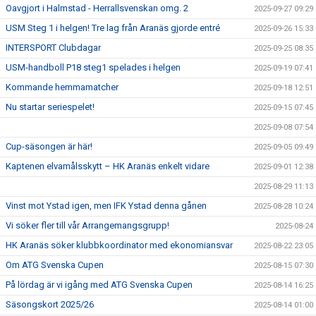
Oavgjort i Halmstad - Herrallsvenskan omg. 2
2025-09-27 09:29
USM Steg 1 i helgen! Tre lag från Aranäs gjorde entré
2025-09-26 15:33
INTERSPORT Clubdagar
2025-09-25 08:35
USM-handboll P18 steg1 spelades i helgen
2025-09-19 07:41
Kommande hemmamatcher
2025-09-18 12:51
Nu startar seriespelet!
2025-09-15 07:45
2025-09-08 07:54
Cup-säsongen är här!
2025-09-05 09:49
Kaptenen elvamålsskytt – HK Aranäs enkelt vidare
2025-09-01 12:38
2025-08-29 11:13
Vinst mot Ystad igen, men IFK Ystad denna gånen
2025-08-28 10:24
Vi söker fler till vår Arrangemangsgrupp!
2025-08-24
HK Aranäs söker klubbkoordinator med ekonomiansvar
2025-08-22 23:05
Om ATG Svenska Cupen
2025-08-15 07:30
På lördag är vi igång med ATG Svenska Cupen
2025-08-14 16:25
Säsongskort 2025/26
2025-08-14 01:00