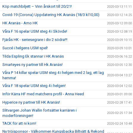
Köp matchbiljett – Vinn årskort till 20/21!
2020-03-13 11:11
Covid-19 (Corona) Uppdatering HK Aranäs (18/3 kl10,00)
2020-03-12 14:25
HK Aranäs - Amo HK
2020-03-12 09:00
Våra F 16 spelar USM steg 4 i Skövde!
2020-03-12 08:19
Fjärås HK - seriesegrare i div 2 södra!!!
2020-03-09 10:15
Succé i helgens USM spel!
2020-03-09 10:01
Tilda Espling Ek stannar i HK Aranäs
2020-03-06 16:22
Smarteyes ny partner till Hk Aranäs!
2020-03-05 12:30
Våra P 14 killar spelar USM steg 4 i helgen med 2 lag, ett lag
2020-03-04 13:27
hemma!
Våra F 18 spelar USM steg 4 i helgen!
2020-03-04 12:02
Inför Kärra HF med matchens profil - Anna Heed
2020-03-01 09:00
Hyperice ny partner till HK Aranäs!
2020-02-28 17:41
Slitvargen Johan Wallin fortsätter karriären i
2020-02-25 17:34
moderföreningen!
TACK för att ni kom!
2020-02-24 10:48
Ny tröjsponsor - Välkommen Kungsbacka Biltvätt & Rekond