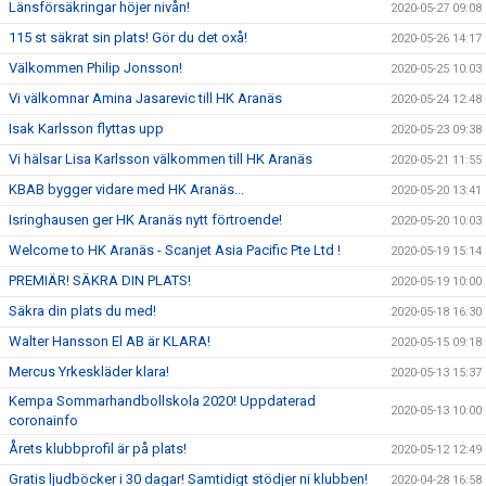
Länsförsäkringar höjer nivån!
2020-05-27 09:08
115 st säkrat sin plats! Gör du det oxå!
2020-05-26 14:17
Välkommen Philip Jonsson!
2020-05-25 10:03
Vi välkomnar Amina Jasarevic till HK Aranäs
2020-05-24 12:48
Isak Karlsson flyttas upp
2020-05-23 09:38
Vi hälsar Lisa Karlsson välkommen till HK Aranäs
2020-05-21 11:55
KBAB bygger vidare med HK Aranäs...
2020-05-20 13:41
Isringhausen ger HK Aranäs nytt förtroende!
2020-05-20 10:03
Welcome to HK Aranäs - Scanjet Asia Pacific Pte Ltd !
2020-05-19 15:14
PREMIÄR! SÄKRA DIN PLATS!
2020-05-19 10:00
Säkra din plats du med!
2020-05-18 16:30
Walter Hansson El AB är KLARA!
2020-05-15 09:18
Mercus Yrkeskläder klara!
2020-05-13 15:37
Kempa Sommarhandbollskola 2020! Uppdaterad
2020-05-13 10:00
coronainfo
Årets klubbprofil är på plats!
2020-05-12 12:49
Gratis ljudböcker i 30 dagar! Samtidigt stödjer ni klubben!
2020-04-28 16:58