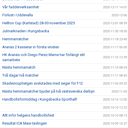
Vår fadderverksamhet
2025-12-11 14:01
Förlust i Uddevalla
2025-12-06
Hellton Cup (Karlstad) 28-30 november 2025
2025-12-01 08:39
Julmarknaden i Kungsbacka
2025-11-30 18:50
Hemmamatcher
2025-11-18 23:40
Aranäs 2 kasserar in första vinsten
2025-11-17 06:00
HK Aranäs och Diego Perez Marne har förlängt sitt
2025-11-16 12:39
samarbete
Nästa hemmamatch
2025-11-14 08:59
Två dagar två matcher
2025-11-11 08:45
Skadevicuphelgen avslutades med seger för F12
2025-11-03 09:32
Nästa hemmamatcher bjuder på två västsvenska derbyn
2025-11-03
Handbollsförmiddag i Kungsbacka Sporthall!
2025-10-16 12:00
2025-10-10 12:22
Allt inför helgens handbollsfest
2025-10-10 08:13
Resultat ICA Maxi-tävlingen
2025-10-09 16:27