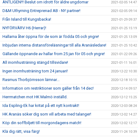
ÄNTLIGEN!!! Beslut om idrott för äldre ungdomar
2021-02-05 14:47
D&M Uthyrning Entreprenad AB - NY partner!
2021-02-05 09:14
Från Island till Kungsbacka!
2021-01-29 09:37
NYFÖRVÄRV H6 (Herrar)!
2021-01-25 15:19
Hallarna åter öppna för de som är födda 05 och yngre!
2021-01-25 13:09
Inbjudan interna distansföreläsningar till alla Aranäsledare!
2021-01-25 10:42
Gällande öppnande av hallar from 25 jan för 05 och yngre!
2021-01-22 09:26
All inomhusträning stängd tillsvidare!
2021-01-11 16:01
Ingen inomhusträning tom 24 januari!
2020-12-22 10:30
Rasmus Thorbjörnsson lämnar...
2020-12-18 10:15
Information om restriktioner som gäller från 14 dec!
2020-12-14 09:57
Herrmatchen mot HK Malmö inställd.
2020-12-12 15:25
Ida Espling-Ek har kritat på ett nytt kontrakt!
2020-12-03 08:24
HK Aranäs söker dig som vill arbeta med talanger!
2020-12-02 14:27
Köp din soffbiljett till morgondagens match!
2020-12-02 12:17
Klä dig rätt, visa färg!
2020-11-24 10:39