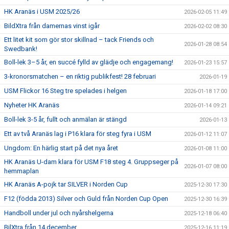
HK Aranäs i USM 2025/26
2026-02-05 11:49
BildXtra från damernas vinst igår
2026-02-02 08:30
Ett litet kit som gör stor skillnad – tack Friends och
2026-01-28 08:54
Swedbank!
Boll-lek 3–5 år, en succé fylld av glädje och engagemang!
2026-01-23 15:57
3-kronorsmatchen – en riktig publikfest! 28 februari
2026-01-19
USM Flickor 16 Steg tre spelades i helgen
2026-01-18 17:00
Nyheter HK Aranäs
2026-01-14 09:21
Boll-lek 3-5 år, fullt och anmälan är stängd
2026-01-13
Ett av två Aranäs lag i P16 klara för steg fyra i USM
2026-01-12 11:07
Ungdom: En härlig start på det nya året
2026-01-08 11:00
HK Aranäs U-dam klara för USM F18 steg 4. Gruppseger på
2026-01-07 08:00
hemmaplan
HK Aranäs A-pojk tar SILVER i Norden Cup
2025-12-30 17:30
F12 (födda 2013) Silver och Guld från Norden Cup Open
2025-12-30 16:39
Handboll under jul och nyårshelgerna
2025-12-18 06:40
BilXtra från 14 december
2025-12-16 11:19