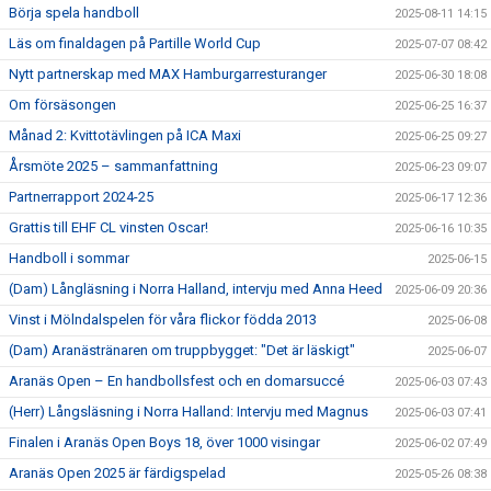
Börja spela handboll
2025-08-11 14:15
Läs om finaldagen på Partille World Cup
2025-07-07 08:42
Nytt partnerskap med MAX Hamburgarresturanger
2025-06-30 18:08
Om försäsongen
2025-06-25 16:37
Månad 2: Kvittotävlingen på ICA Maxi
2025-06-25 09:27
Årsmöte 2025 – sammanfattning
2025-06-23 09:07
Partnerrapport 2024-25
2025-06-17 12:36
Grattis till EHF CL vinsten Oscar!
2025-06-16 10:35
Handboll i sommar
2025-06-15
(Dam) Långläsning i Norra Halland, intervju med Anna Heed
2025-06-09 20:36
Vinst i Mölndalspelen för våra flickor födda 2013
2025-06-08
(Dam) Aranästränaren om truppbygget: "Det är läskigt"
2025-06-07
Aranäs Open – En handbollsfest och en domarsuccé
2025-06-03 07:43
(Herr) Långsläsning i Norra Halland: Intervju med Magnus
2025-06-03 07:41
Finalen i Aranäs Open Boys 18, över 1000 visingar
2025-06-02 07:49
Aranäs Open 2025 är färdigspelad
2025-05-26 08:38