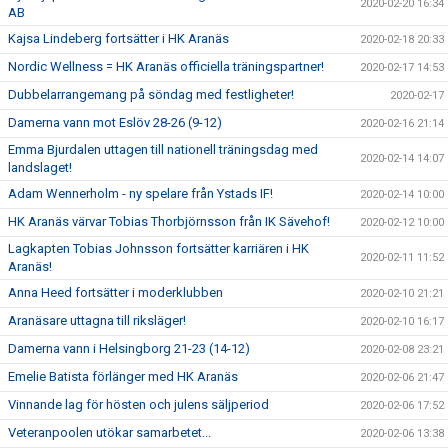
2020-02-20 16:34
AB
Kajsa Lindeberg fortsätter i HK Aranäs
2020-02-18 20:33
Nordic Wellness = HK Aranäs officiella träningspartner!
2020-02-17 14:53
Dubbelarrangemang på söndag med festligheter!
2020-02-17
Damerna vann mot Eslöv 28-26 (9-12)
2020-02-16 21:14
Emma Bjurdalen uttagen till nationell träningsdag med
2020-02-14 14:07
landslaget!
Adam Wennerholm - ny spelare från Ystads IF!
2020-02-14 10:00
HK Aranäs värvar Tobias Thorbjörnsson från IK Sävehof!
2020-02-12 10:00
Lagkapten Tobias Johnsson fortsätter karriären i HK
2020-02-11 11:52
Aranäs!
Anna Heed fortsätter i moderklubben
2020-02-10 21:21
Aranäsare uttagna till riksläger!
2020-02-10 16:17
Damerna vann i Helsingborg 21-23 (14-12)
2020-02-08 23:21
Emelie Batista förlänger med HK Aranäs
2020-02-06 21:47
Vinnande lag för hösten och julens säljperiod
2020-02-06 17:52
Veteranpoolen utökar samarbetet...
2020-02-06 13:38