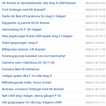
HK Aranäs är representerade i alla steg 4 USM klasser!
2020-02-03 16:53
Ford förlänger med HK Aranäs!!!
2020-02-03 10:24
Fjärås HK åker till Karskrona för steg 3 i helgen!
2020-01-31 14:23
Elgiganten ny partner till HK Aranäs
2020-01-29 15:30
Hemmasteg för P 18 i helgen!
2020-01-29 13:27
Våra yngsta tjejer födda 2005 spelar steg 3 i helgen!
2020-01-29 13:12
Stabil gruppseger i steg 3!
2020-01-29 09:41
Målsprutan stannar i HK Aranäs!
2020-01-27 17:05
Föreningspizzan besöker oss mot Hammarby!
2020-01-27 14:37
Damerna vann i Eskilstuna 20-18 (11-8)
2020-01-26 19:55
Damerna åker till Eskilstuna
2020-01-26 09:27
I helgen spelar våra F 16 USM steg 3!
2020-01-24 13:29
Målvaktsgardet intakt, Simon är klar!
2020-01-22 12:35
Andreas Jonasson förlänger med HK Aranäs!
2020-01-20 12:37
Nytt USM steg i helgen, denna gången P 16!
2020-01-16 10:00
Idel gruppsegrar för våra lag i helgens USM!
2020-01-15 11:11