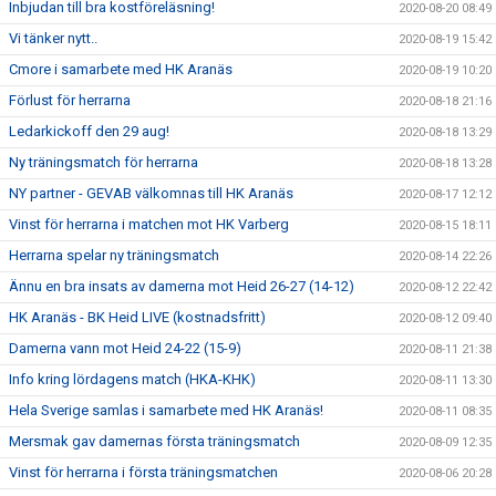
Inbjudan till bra kostföreläsning!
2020-08-20 08:49
Vi tänker nytt..
2020-08-19 15:42
Cmore i samarbete med HK Aranäs
2020-08-19 10:20
Förlust för herrarna
2020-08-18 21:16
Ledarkickoff den 29 aug!
2020-08-18 13:29
Ny träningsmatch för herrarna
2020-08-18 13:28
NY partner - GEVAB välkomnas till HK Aranäs
2020-08-17 12:12
Vinst för herrarna i matchen mot HK Varberg
2020-08-15 18:11
Herrarna spelar ny träningsmatch
2020-08-14 22:26
Ännu en bra insats av damerna mot Heid 26-27 (14-12)
2020-08-12 22:42
HK Aranäs - BK Heid LIVE (kostnadsfritt)
2020-08-12 09:40
Damerna vann mot Heid 24-22 (15-9)
2020-08-11 21:38
Info kring lördagens match (HKA-KHK)
2020-08-11 13:30
Hela Sverige samlas i samarbete med HK Aranäs!
2020-08-11 08:35
Mersmak gav damernas första träningsmatch
2020-08-09 12:35
Vinst för herrarna i första träningsmatchen
2020-08-06 20:28