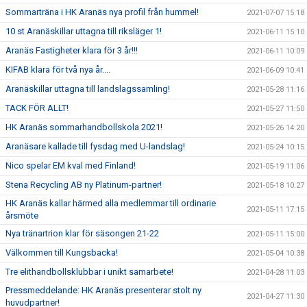
Sommarträna i HK Aranäs nya profil från hummel!
2021-07-07 15:18
10 st Aranäskillar uttagna till riksläger 1!
2021-06-11 15:10
Aranäs Fastigheter klara för 3 år!!!
2021-06-11 10:09
KIFAB klara för två nya år....
2021-06-09 10:41
Aranäskillar uttagna till landslagssamling!
2021-05-28 11:16
TACK FÖR ALLT!
2021-05-27 11:50
HK Aranäs sommarhandbollskola 2021!
2021-05-26 14:20
Aranäsare kallade till fysdag med U-landslag!
2021-05-24 10:15
Nico spelar EM kval med Finland!
2021-05-19 11:06
Stena Recycling AB ny Platinum-partner!
2021-05-18 10:27
HK Aranäs kallar härmed alla medlemmar till ordinarie
2021-05-11 17:15
årsmöte
Nya tränartrion klar för säsongen 21-22
2021-05-11 15:00
Välkommen till Kungsbacka!
2021-05-04 10:38
Tre elithandbollsklubbar i unikt samarbete!
2021-04-28 11:03
Pressmeddelande: HK Aranäs presenterar stolt ny
2021-04-27 11:30
huvudpartner!