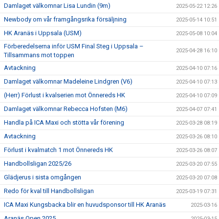
Damlaget välkomnar Lisa Lundin (9m)
2025-05-22 12:26
Newbody om vår framgångsrika försäljning
2025-05-14 10:51
HK Aranäs i Uppsala (USM)
2025-05-08 10:04
Förberedelserna inför USM Final Steg i Uppsala –
2025-04-28 16:10
Tillsammans mot toppen
Avtackning
2025-04-10 07:16
Damlaget välkomnar Madeleine Lindgren (V6)
2025-04-10 07:13
(Herr) Förlust i kvalserien mot Önnereds HK
2025-04-10 07:09
Damlaget välkomnar Rebecca Hofsten (M6)
2025-04-07 07:41
Handla på ICA Maxi och stötta vår förening
2025-03-28 08:19
Avtackning
2025-03-26 08:10
Förlust i kvalmatch 1 mot Önnereds HK
2025-03-26 08:07
Handbollsligan 2025/26
2025-03-20 07:55
Glädjerus i sista omgången
2025-03-20 07:08
Redo för kval till Handbollsligan
2025-03-19 07:31
ICA Maxi Kungsbacka blir en huvudsponsor till HK Aranäs
2025-03-16
Aranäs Open 2025
2025-03-15