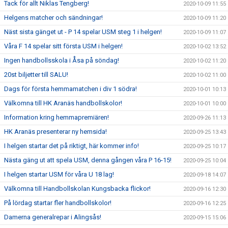
Tack för allt Niklas Tengberg!
2020-10-09 11:55
Helgens matcher och sändningar!
2020-10-09 11:20
Näst sista gänget ut - P 14 spelar USM steg 1 i helgen!
2020-10-09 11:07
Våra F 14 spelar sitt första USM i helgen!
2020-10-02 13:52
Ingen handbollsskola i Åsa på söndag!
2020-10-02 11:20
20st biljetter till SALU!
2020-10-02 11:00
Dags för första hemmamatchen i div 1 södra!
2020-10-01 10:13
Välkomna till HK Aranäs handbollskolor!
2020-10-01 10:00
Information kring hemmapremiären!
2020-09-26 11:13
HK Aranäs presenterar ny hemsida!
2020-09-25 13:43
I helgen startar det på riktigt, här kommer info!
2020-09-25 10:17
Nästa gäng ut att spela USM, denna gången våra P 16-15!
2020-09-25 10:04
I helgen startar USM för våra U 18 lag!
2020-09-18 14:07
Välkomna till Handbollskolan Kungsbacka flickor!
2020-09-16 12:30
På lördag startar fler handbollskolor!
2020-09-16 12:25
Damerna generalrepar i Alingsås!
2020-09-15 15:06