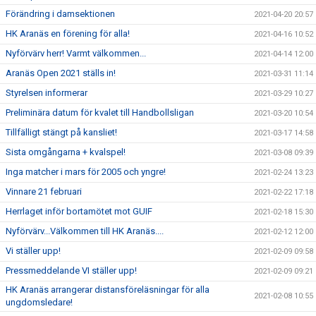
Förändring i damsektionen
2021-04-20 20:57
HK Aranäs en förening för alla!
2021-04-16 10:52
Nyförvärv herr! Varmt välkommen...
2021-04-14 12:00
Aranäs Open 2021 ställs in!
2021-03-31 11:14
Styrelsen informerar
2021-03-29 10:27
Preliminära datum för kvalet till Handbollsligan
2021-03-20 10:54
Tillfälligt stängt på kansliet!
2021-03-17 14:58
Sista omgångarna + kvalspel!
2021-03-08 09:39
Inga matcher i mars för 2005 och yngre!
2021-02-24 13:23
Vinnare 21 februari
2021-02-22 17:18
Herrlaget inför bortamötet mot GUIF
2021-02-18 15:30
Nyförvärv...Välkommen till HK Aranäs....
2021-02-12 12:00
Vi ställer upp!
2021-02-09 09:58
Pressmeddelande VI ställer upp!
2021-02-09 09:21
HK Aranäs arrangerar distansföreläsningar för alla
2021-02-08 10:55
ungdomsledare!