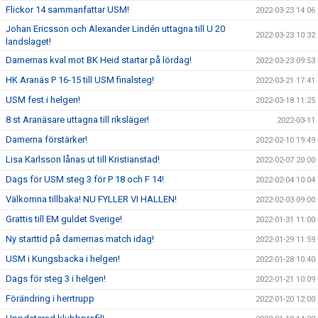
Flickor 14 sammanfattar USM!
2022-03-23 14:06
Johan Ericsson och Alexander Lindén uttagna till U 20
2022-03-23 10:32
landslaget!
Damernas kval mot BK Heid startar på lördag!
2022-03-23 09:53
HK Aranäs P 16-15 till USM finalsteg!
2022-03-21 17:41
USM fest i helgen!
2022-03-18 11:25
8 st Aranäsare uttagna till riksläger!
2022-03-11
Damerna förstärker!
2022-02-10 19:49
Lisa Karlsson lånas ut till Kristianstad!
2022-02-07 20:00
Dags för USM steg 3 för P 18 och F 14!
2022-02-04 10:04
Välkomna tillbaka! NU FYLLER VI HALLEN!
2022-02-03 09:00
Grattis till EM guldet Sverige!
2022-01-31 11:00
Ny starttid på damernas match idag!
2022-01-29 11:59
USM i Kungsbacka i helgen!
2022-01-28 10:40
Dags för steg 3 i helgen!
2022-01-21 10:09
Förändring i herrtrupp
2022-01-20 12:00