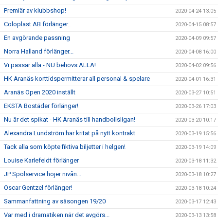
Premiär av klubbshop!
2020-04-24 13:05
Coloplast AB förlänger..
2020-04-15 08:57
En avgörande passning
2020-04-09 09:57
Norra Halland förlänger...
2020-04-08 16:00
Vi passar alla - NU behövs ALLA!
2020-04-02 09:56
HK Aranäs korttidspermitterar all personal & spelare
2020-04-01 16:31
Aranäs Open 2020 inställt
2020-03-27 10:51
EKSTA Bostäder förlänger!
2020-03-26 17:03
Nu är det spikat - HK Aranäs till handbollsligan!
2020-03-20 10:17
Alexandra Lundström har kritat på nytt kontrakt
2020-03-19 15:56
Tack alla som köpte fiktiva biljetter i helgen!
2020-03-19 14:09
Louise Karlefeldt förlänger
2020-03-18 11:32
JP Spolservice höjer nivån...
2020-03-18 10:27
Oscar Gentzel förlänger!
2020-03-18 10:24
Sammanfattning av säsongen 19/20
2020-03-17 12:43
Var med i dramatiken när det avgörs...
2020-03-13 13:58