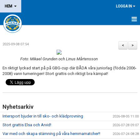
HEM
LOGGA IN
NYHETER
2025-09-08 07:54
OM KLUBBEN
<
>
MEDLEM
Foto: Mikael Grunden och Linus Mårtensson
En riktigt lyckad start på på GBG-cup där BÅDA våra juniorlag (födda 2006-
LEDARE
2008) vann turneringen! Stort grattis och riktigt bra kämpat!
DOMARE/FUNKTIONÄR
KALENDER
Nyhetsarkiv
MATCHER
Intersport bjuder in till sko- och klädprovning
2026-08-05 11:00
Stort grattis Elsa och Arvid!
2026-07-28 09:07
LOTTERIER
Var med och skapa stämning på våra hemmamatcher!!
2026-07-24 08:28