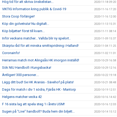
Hög tid för att skriva önskelistan...
2020-11-18 09:20
VIKTIG Information kring publik & Covid-19
2020-11-16 17:20
Stora Coop förlänger!
2020-11-16 12:00
Köp din golvetruta! Nu digitalt...
2020-11-13 15:31
Köp biljetter! först till kvarn...
2020-11-11 08:14
Inför veckans matcher... Vallda blir ny spelort..
2020-11-09 15:37
Skärpta råd för att minska smittspridning i Halland!
2020-11-04 11:25
Coronainfo!
2020-11-02 11:01
Herrarnas match mot Alingsås HK imorgon inställd!
2020-10-29 16:58
Sök NIU Handboll i Kungsbacka!
2020-10-29 12:16
Äntligen! 300 personer....
2020-10-22 19:18
Lägg ditt bud! Se HK Aranäs - Sävehof på plats!
2020-10-21 08:48
Dags för match i div 1 södra, Fjärås HK - Mantorp
2020-10-19 12:51
Helgens matcher vecka 42
2020-10-16 14:42
F 16 sista lag att spela steg 1 i årets USM!
2020-10-16 12:03
Sugen på "Live" handboll? Buda hem din biljett...
2020-10-14 15:12