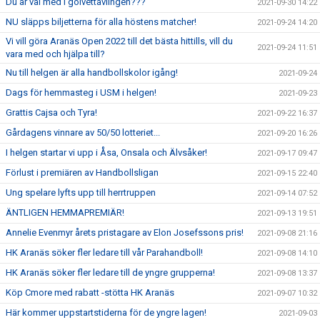
Du är väl med i golvettävlingen???
2021-09-30 14:22
NU släpps biljetterna för alla höstens matcher!
2021-09-24 14:20
Vi vill göra Aranäs Open 2022 till det bästa hittills, vill du
2021-09-24 11:51
vara med och hjälpa till?
Nu till helgen är alla handbollskolor igång!
2021-09-24
Dags för hemmasteg i USM i helgen!
2021-09-23
Grattis Cajsa och Tyra!
2021-09-22 16:37
Gårdagens vinnare av 50/50 lotteriet...
2021-09-20 16:26
I helgen startar vi upp i Åsa, Onsala och Älvsåker!
2021-09-17 09:47
Förlust i premiären av Handbollsligan
2021-09-15 22:40
Ung spelare lyfts upp till herrtruppen
2021-09-14 07:52
ÄNTLIGEN HEMMAPREMIÄR!
2021-09-13 19:51
Annelie Evenmyr årets pristagare av Elon Josefssons pris!
2021-09-08 21:16
HK Aranäs söker fler ledare till vår Parahandboll!
2021-09-08 14:10
HK Aranäs söker fler ledare till de yngre grupperna!
2021-09-08 13:37
Köp Cmore med rabatt -stötta HK Aranäs
2021-09-07 10:32
Här kommer uppstartstiderna för de yngre lagen!
2021-09-03