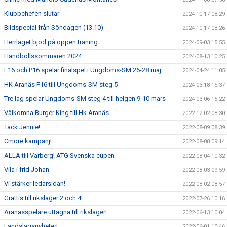
Klubbchefen slutar
2024-10-17 08:29
Bildspecial från Söndagen (13.10)
2024-10-17 08:26
Herrlaget bjöd på öppen träning
2024-09-03 15:55
Handbollssommaren 2024
2024-08-13 10:25
F16 och P16 spelar finalspel i Ungdoms-SM 26-28 maj
2024-04-24 11:05
HK Aranäs F16 till Ungdoms-SM steg 5
2024-03-18 15:37
Tre lag spelar Ungdoms-SM steg 4 till helgen 9-10 mars
2024-03-06 15:22
Välkomna Burger King till Hk Aranäs
2022-12-02 08:30
Tack Jennie!
2022-08-09 08:39
Cmore kampanj!
2022-08-08 09:14
ALLA till Varberg! ATG Svenska cupen
2022-08-04 10:32
Vila i frid Johan
2022-08-03 09:59
Vi stärker ledarsidan!
2022-08-02 08:57
Grattis till riksläger 2 och 4!
2022-07-26 10:16
Aranässpelare uttagna till riksläger!
2022-06-13 10:04
Landslagsnyheter!
2022-06-01 10:46