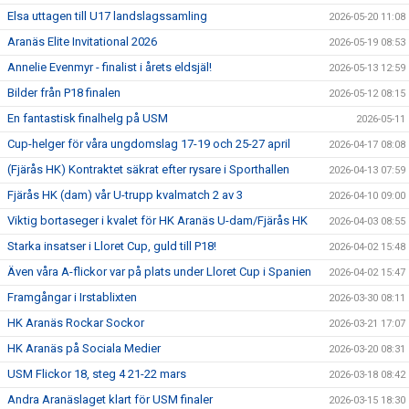
Elsa uttagen till U17 landslagssamling
2026-05-20 11:08
Aranäs Elite Invitational 2026
2026-05-19 08:53
Annelie Evenmyr - finalist i årets eldsjäl!
2026-05-13 12:59
Bilder från P18 finalen
2026-05-12 08:15
En fantastisk finalhelg på USM
2026-05-11
Cup-helger för våra ungdomslag 17-19 och 25-27 april
2026-04-17 08:08
(Fjärås HK) Kontraktet säkrat efter rysare i Sporthallen
2026-04-13 07:59
Fjärås HK (dam) vår U-trupp kvalmatch 2 av 3
2026-04-10 09:00
Viktig bortaseger i kvalet för HK Aranäs U-dam/Fjärås HK
2026-04-03 08:55
Starka insatser i Lloret Cup, guld till P18!
2026-04-02 15:48
Även våra A-flickor var på plats under Lloret Cup i Spanien
2026-04-02 15:47
Framgångar i Irstablixten
2026-03-30 08:11
HK Aranäs Rockar Sockor
2026-03-21 17:07
HK Aranäs på Sociala Medier
2026-03-20 08:31
USM Flickor 18, steg 4 21-22 mars
2026-03-18 08:42
Andra Aranäslaget klart för USM finaler
2026-03-15 18:30