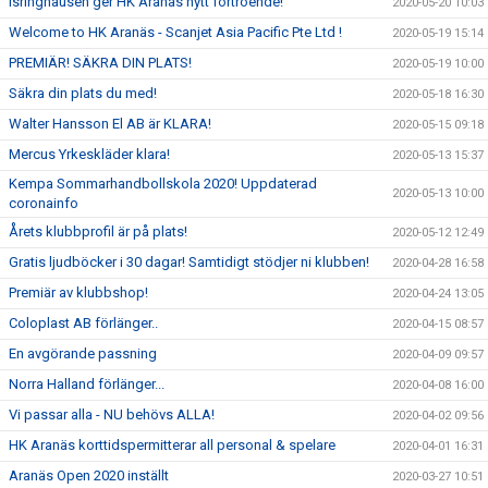
Isringhausen ger HK Aranäs nytt förtroende!
2020-05-20 10:03
Welcome to HK Aranäs - Scanjet Asia Pacific Pte Ltd !
2020-05-19 15:14
PREMIÄR! SÄKRA DIN PLATS!
2020-05-19 10:00
Säkra din plats du med!
2020-05-18 16:30
Walter Hansson El AB är KLARA!
2020-05-15 09:18
Mercus Yrkeskläder klara!
2020-05-13 15:37
Kempa Sommarhandbollskola 2020! Uppdaterad
2020-05-13 10:00
coronainfo
Årets klubbprofil är på plats!
2020-05-12 12:49
Gratis ljudböcker i 30 dagar! Samtidigt stödjer ni klubben!
2020-04-28 16:58
Premiär av klubbshop!
2020-04-24 13:05
Coloplast AB förlänger..
2020-04-15 08:57
En avgörande passning
2020-04-09 09:57
Norra Halland förlänger...
2020-04-08 16:00
Vi passar alla - NU behövs ALLA!
2020-04-02 09:56
HK Aranäs korttidspermitterar all personal & spelare
2020-04-01 16:31
Aranäs Open 2020 inställt
2020-03-27 10:51