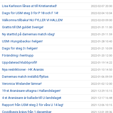
Lisa Karlsson lånas ut till Kristianstad!
2022-02-07 20:00
Dags för USM steg 3 för P 18 och F 14!
2022-02-04 10:04
Välkomna tillbaka! NU FYLLER VI HALLEN!
2022-02-03 09:00
Grattis till EM guldet Sverige!
2022-01-31 11:00
Ny starttid på damernas match idag!
2022-01-29 11:59
USM i Kungsbacka i helgen!
2022-01-28 10:40
Dags för steg 3 i helgen!
2022-01-21 10:09
Förändring i herrtrupp
2022-01-20 12:00
Uppdaterad klubbprofil!
2022-01-19 14:22
Nya restriktioner - HK Aranäs
2022-01-10 14:50
Damernas match inställd/flyttas
2022-01-06 09:59
Veronica Wislander lämnar!
2022-01-02 12:00
19 st Aranäsare uttagna i Hallandslagen!
2021-12-29 15:15
4 st Aranäsare är kallade till U-landslaget
2021-12-17 16:48
Rapport från USM steg 2 för våra U 14 lag!
2021-12-06 10:15
Covidbevis krävs från 1 december
2021-12-01 09:36