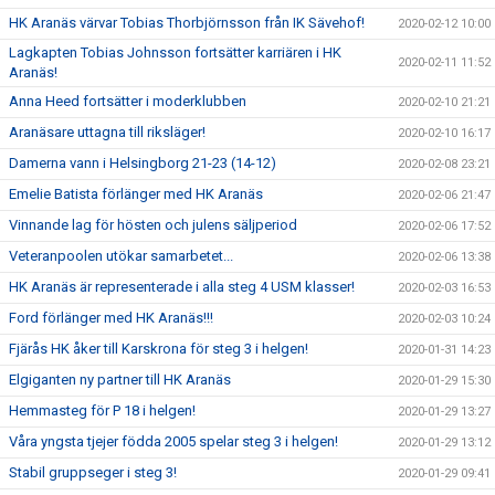
HK Aranäs värvar Tobias Thorbjörnsson från IK Sävehof!
2020-02-12 10:00
Lagkapten Tobias Johnsson fortsätter karriären i HK
2020-02-11 11:52
Aranäs!
Anna Heed fortsätter i moderklubben
2020-02-10 21:21
Aranäsare uttagna till riksläger!
2020-02-10 16:17
Damerna vann i Helsingborg 21-23 (14-12)
2020-02-08 23:21
Emelie Batista förlänger med HK Aranäs
2020-02-06 21:47
Vinnande lag för hösten och julens säljperiod
2020-02-06 17:52
Veteranpoolen utökar samarbetet...
2020-02-06 13:38
HK Aranäs är representerade i alla steg 4 USM klasser!
2020-02-03 16:53
Ford förlänger med HK Aranäs!!!
2020-02-03 10:24
Fjärås HK åker till Karskrona för steg 3 i helgen!
2020-01-31 14:23
Elgiganten ny partner till HK Aranäs
2020-01-29 15:30
Hemmasteg för P 18 i helgen!
2020-01-29 13:27
Våra yngsta tjejer födda 2005 spelar steg 3 i helgen!
2020-01-29 13:12
Stabil gruppseger i steg 3!
2020-01-29 09:41