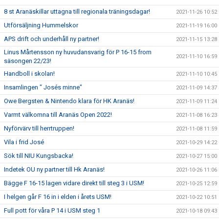
8 st Aranäskillar uttagna till regionala träningsdagar!
2021-11-26 10:52
Utförsäljning Hummelskor
2021-11-19 16:00
APS drift och underhåll ny partner!
2021-11-15 13:28
Linus Mårtensson ny huvudansvarig för P 16-15 from
2021-11-10 16:59
säsongen 22/23!
Handboll i skolan!
2021-11-10 10:45
Insamlingen " Josés minne"
2021-11-09 14:37
Owe Bergsten & Nintendo klara för HK Aranäs!
2021-11-09 11:24
Varmt välkomna till Aranäs Open 2022!
2021-11-08 16:23
Nyförvärv till herrtruppen!
2021-11-08 11:59
Vila i frid José
2021-10-29 14:22
Sök till NIU Kungsbacka!
2021-10-27 15:00
Indetek OU ny partner till Hk Aranäs!
2021-10-26 11:06
Bägge F 16-15 lagen vidare direkt till steg 3 i USM!
2021-10-25 12:59
I helgen går F 16 in i elden i årets USM!
2021-10-22 10:51
Full pott för våra P 14 i USM steg 1
2021-10-18 09:43