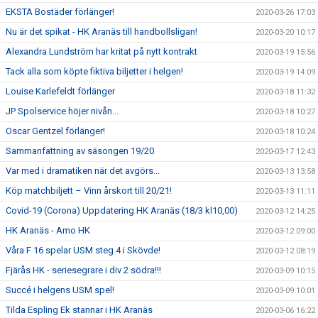
EKSTA Bostäder förlänger!
2020-03-26 17:03
Nu är det spikat - HK Aranäs till handbollsligan!
2020-03-20 10:17
Alexandra Lundström har kritat på nytt kontrakt
2020-03-19 15:56
Tack alla som köpte fiktiva biljetter i helgen!
2020-03-19 14:09
Louise Karlefeldt förlänger
2020-03-18 11:32
JP Spolservice höjer nivån...
2020-03-18 10:27
Oscar Gentzel förlänger!
2020-03-18 10:24
Sammanfattning av säsongen 19/20
2020-03-17 12:43
Var med i dramatiken när det avgörs...
2020-03-13 13:58
Köp matchbiljett – Vinn årskort till 20/21!
2020-03-13 11:11
Covid-19 (Corona) Uppdatering HK Aranäs (18/3 kl10,00)
2020-03-12 14:25
HK Aranäs - Amo HK
2020-03-12 09:00
Våra F 16 spelar USM steg 4 i Skövde!
2020-03-12 08:19
Fjärås HK - seriesegrare i div 2 södra!!!
2020-03-09 10:15
Succé i helgens USM spel!
2020-03-09 10:01
Tilda Espling Ek stannar i HK Aranäs
2020-03-06 16:22