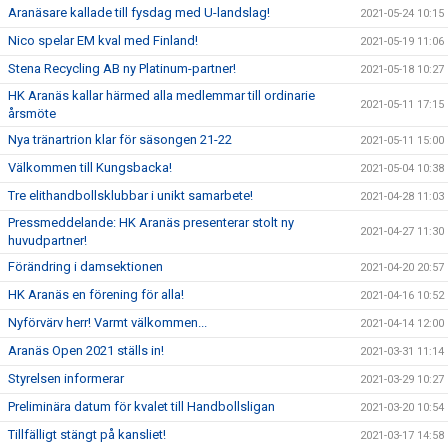
Aranäsare kallade till fysdag med U-landslag!
2021-05-24 10:15
Nico spelar EM kval med Finland!
2021-05-19 11:06
Stena Recycling AB ny Platinum-partner!
2021-05-18 10:27
HK Aranäs kallar härmed alla medlemmar till ordinarie
2021-05-11 17:15
årsmöte
Nya tränartrion klar för säsongen 21-22
2021-05-11 15:00
Välkommen till Kungsbacka!
2021-05-04 10:38
Tre elithandbollsklubbar i unikt samarbete!
2021-04-28 11:03
Pressmeddelande: HK Aranäs presenterar stolt ny
2021-04-27 11:30
huvudpartner!
Förändring i damsektionen
2021-04-20 20:57
HK Aranäs en förening för alla!
2021-04-16 10:52
Nyförvärv herr! Varmt välkommen...
2021-04-14 12:00
Aranäs Open 2021 ställs in!
2021-03-31 11:14
Styrelsen informerar
2021-03-29 10:27
Preliminära datum för kvalet till Handbollsligan
2021-03-20 10:54
Tillfälligt stängt på kansliet!
2021-03-17 14:58