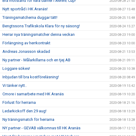
Bra motstånd för våra damer i AMWE Cup!
2020-08-28 21:50
Nytt sportråd i HK Aranäs!
2020-08-27 15:48
Träningsmatcherna duggar tätt!
2020-08-25 15:48
Bengtssons Trafikskola Klara för ny säsong!
2020-08-24 15:27
Herrar nya träningsmatcher denna veckan
2020-08-23 19:00
Förlängning av herrkontrakt
2020-08-23 10:00
Andreas Jonasson skadad
2020-08-21 13:53
Ny partner - Målarkillarna och en tjej AB
2020-08-21 09:11
Loggare sökes!
2020-08-20 10:38
Inbjudan till bra kostföreläsning!
2020-08-20 08:49
Vi tänker nytt..
2020-08-19 15:42
Cmore i samarbete med HK Aranäs
2020-08-19 10:20
Förlust för herrarna
2020-08-18 21:16
Ledarkickoff den 29 aug!
2020-08-18 13:29
Ny träningsmatch för herrarna
2020-08-18 13:28
NY partner - GEVAB välkomnas till HK Aranäs
2020-08-17 12:12