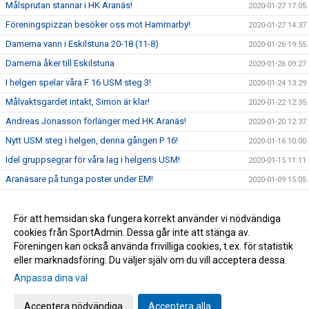
Målsprutan stannar i HK Aranäs!
2020-01-27 17:05
Föreningspizzan besöker oss mot Hammarby!
2020-01-27 14:37
Damerna vann i Eskilstuna 20-18 (11-8)
2020-01-26 19:55
Damerna åker till Eskilstuna
2020-01-26 09:27
I helgen spelar våra F 16 USM steg 3!
2020-01-24 13:29
Målvaktsgardet intakt, Simon är klar!
2020-01-22 12:35
Andreas Jonasson förlänger med HK Aranäs!
2020-01-20 12:37
Nytt USM steg i helgen, denna gången P 16!
2020-01-16 10:00
Idel gruppsegrar för våra lag i helgens USM!
2020-01-15 11:11
Aranäsare på tunga poster under EM!
2020-01-09 15:05
Niko Djordjevic + HK Aranäs = 2 nya år tillsammans!
2020-01-09 13:00
Fyll Lillekärrshallen med Aranäsare!
För att hemsidan ska fungera korrekt använder vi nödvändiga
2019-11-28 11:03
cookies från SportAdmin. Dessa går inte att stänga av.
2019-11-26 19:29
Föreningen kan också använda frivilliga cookies, t.ex. för statistik
eller marknadsföring. Du väljer själv om du vill acceptera dessa.
Anpassa dina val
Cookie-inställningar
Gå till Webbversion
Acceptera nödvändiga
Acceptera alla