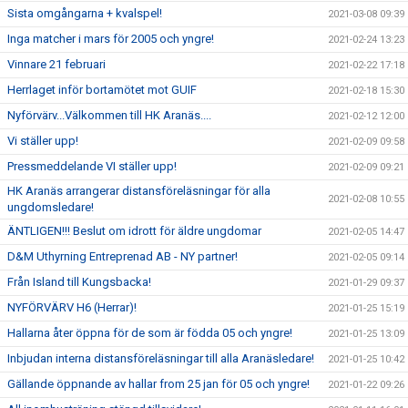
Sista omgångarna + kvalspel!
2021-03-08 09:39
Inga matcher i mars för 2005 och yngre!
2021-02-24 13:23
Vinnare 21 februari
2021-02-22 17:18
Herrlaget inför bortamötet mot GUIF
2021-02-18 15:30
Nyförvärv...Välkommen till HK Aranäs....
2021-02-12 12:00
Vi ställer upp!
2021-02-09 09:58
Pressmeddelande VI ställer upp!
2021-02-09 09:21
HK Aranäs arrangerar distansföreläsningar för alla
2021-02-08 10:55
ungdomsledare!
ÄNTLIGEN!!! Beslut om idrott för äldre ungdomar
2021-02-05 14:47
D&M Uthyrning Entreprenad AB - NY partner!
2021-02-05 09:14
Från Island till Kungsbacka!
2021-01-29 09:37
NYFÖRVÄRV H6 (Herrar)!
2021-01-25 15:19
Hallarna åter öppna för de som är födda 05 och yngre!
2021-01-25 13:09
Inbjudan interna distansföreläsningar till alla Aranäsledare!
2021-01-25 10:42
Gällande öppnande av hallar from 25 jan för 05 och yngre!
2021-01-22 09:26