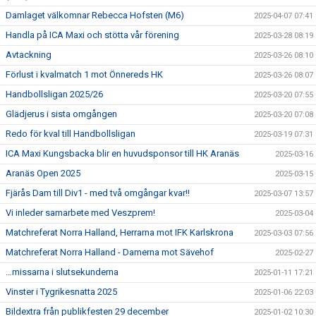
Damlaget välkomnar Rebecca Hofsten (M6)
2025-04-07 07:41
Handla på ICA Maxi och stötta vår förening
2025-03-28 08:19
Avtackning
2025-03-26 08:10
Förlust i kvalmatch 1 mot Önnereds HK
2025-03-26 08:07
Handbollsligan 2025/26
2025-03-20 07:55
Glädjerus i sista omgången
2025-03-20 07:08
Redo för kval till Handbollsligan
2025-03-19 07:31
ICA Maxi Kungsbacka blir en huvudsponsor till HK Aranäs
2025-03-16
Aranäs Open 2025
2025-03-15
Fjärås Dam till Div1 - med två omgångar kvar!!
2025-03-07 13:57
Vi inleder samarbete med Veszprem!
2025-03-04
Matchreferat Norra Halland, Herrarna mot IFK Karlskrona
2025-03-03 07:56
Matchreferat Norra Halland - Damerna mot Sävehof
2025-02-27
…missarna i slutsekunderna
2025-01-11 17:21
Vinster i Tygrikesnatta 2025
2025-01-06 22:03
Bildextra från publikfesten 29 december
2025-01-02 10:30