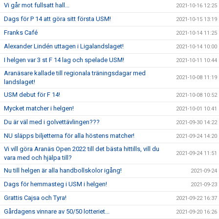
Vi går mot fullsatt hall...
2021-10-16 12:25
Dags för P 14 att göra sitt första USM!
2021-10-15 13:19
Franks Café
2021-10-14 11:25
Alexander Lindén uttagen i Ligalandslaget!
2021-10-14 10:00
I helgen var 3 st F 14 lag och spelade USM!
2021-10-11 10:44
Aranäsare kallade till regionala träningsdagar med
2021-10-08 11:19
landslaget!
USM debut för F 14!
2021-10-08 10:52
Mycket matcher i helgen!
2021-10-01 10:41
Du är väl med i golvettävlingen???
2021-09-30 14:22
NU släpps biljetterna för alla höstens matcher!
2021-09-24 14:20
Vi vill göra Aranäs Open 2022 till det bästa hittills, vill du
2021-09-24 11:51
vara med och hjälpa till?
Nu till helgen är alla handbollskolor igång!
2021-09-24
Dags för hemmasteg i USM i helgen!
2021-09-23
Grattis Cajsa och Tyra!
2021-09-22 16:37
Gårdagens vinnare av 50/50 lotteriet...
2021-09-20 16:26