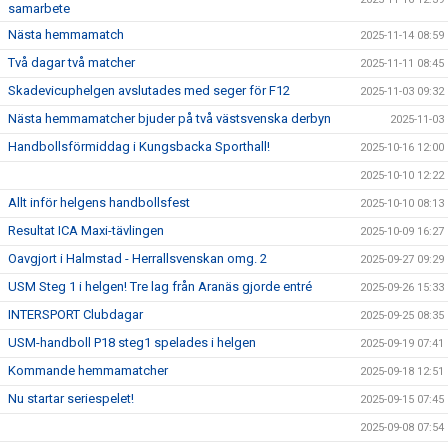
samarbete
Nästa hemmamatch
2025-11-14 08:59
Två dagar två matcher
2025-11-11 08:45
Skadevicuphelgen avslutades med seger för F12
2025-11-03 09:32
Nästa hemmamatcher bjuder på två västsvenska derbyn
2025-11-03
Handbollsförmiddag i Kungsbacka Sporthall!
2025-10-16 12:00
2025-10-10 12:22
Allt inför helgens handbollsfest
2025-10-10 08:13
Resultat ICA Maxi-tävlingen
2025-10-09 16:27
Oavgjort i Halmstad - Herrallsvenskan omg. 2
2025-09-27 09:29
USM Steg 1 i helgen! Tre lag från Aranäs gjorde entré
2025-09-26 15:33
INTERSPORT Clubdagar
2025-09-25 08:35
USM-handboll P18 steg1 spelades i helgen
2025-09-19 07:41
Kommande hemmamatcher
2025-09-18 12:51
Nu startar seriespelet!
2025-09-15 07:45
2025-09-08 07:54