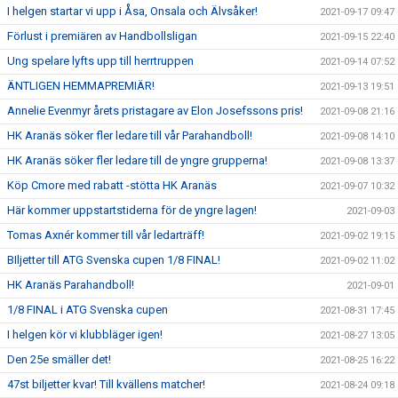
I helgen startar vi upp i Åsa, Onsala och Älvsåker!
2021-09-17 09:47
Förlust i premiären av Handbollsligan
2021-09-15 22:40
Ung spelare lyfts upp till herrtruppen
2021-09-14 07:52
ÄNTLIGEN HEMMAPREMIÄR!
2021-09-13 19:51
Annelie Evenmyr årets pristagare av Elon Josefssons pris!
2021-09-08 21:16
HK Aranäs söker fler ledare till vår Parahandboll!
2021-09-08 14:10
HK Aranäs söker fler ledare till de yngre grupperna!
2021-09-08 13:37
Köp Cmore med rabatt -stötta HK Aranäs
2021-09-07 10:32
Här kommer uppstartstiderna för de yngre lagen!
2021-09-03
Tomas Axnér kommer till vår ledarträff!
2021-09-02 19:15
BIljetter till ATG Svenska cupen 1/8 FINAL!
2021-09-02 11:02
HK Aranäs Parahandboll!
2021-09-01
1/8 FINAL i ATG Svenska cupen
2021-08-31 17:45
I helgen kör vi klubbläger igen!
2021-08-27 13:05
Den 25e smäller det!
2021-08-25 16:22
47st biljetter kvar! Till kvällens matcher!
2021-08-24 09:18