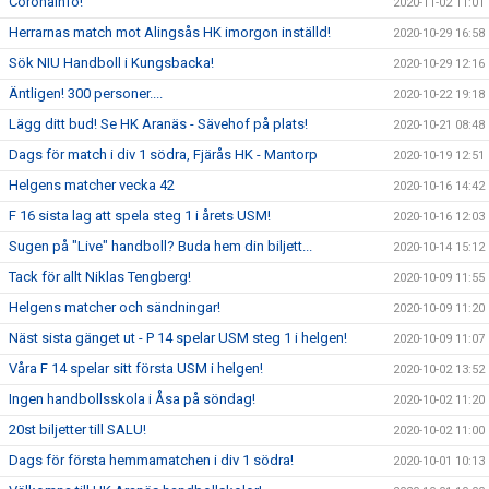
Coronainfo!
2020-11-02 11:01
Herrarnas match mot Alingsås HK imorgon inställd!
2020-10-29 16:58
Sök NIU Handboll i Kungsbacka!
2020-10-29 12:16
Äntligen! 300 personer....
2020-10-22 19:18
Lägg ditt bud! Se HK Aranäs - Sävehof på plats!
2020-10-21 08:48
Dags för match i div 1 södra, Fjärås HK - Mantorp
2020-10-19 12:51
Helgens matcher vecka 42
2020-10-16 14:42
F 16 sista lag att spela steg 1 i årets USM!
2020-10-16 12:03
Sugen på "Live" handboll? Buda hem din biljett...
2020-10-14 15:12
Tack för allt Niklas Tengberg!
2020-10-09 11:55
Helgens matcher och sändningar!
2020-10-09 11:20
Näst sista gänget ut - P 14 spelar USM steg 1 i helgen!
2020-10-09 11:07
Våra F 14 spelar sitt första USM i helgen!
2020-10-02 13:52
Ingen handbollsskola i Åsa på söndag!
2020-10-02 11:20
20st biljetter till SALU!
2020-10-02 11:00
Dags för första hemmamatchen i div 1 södra!
2020-10-01 10:13