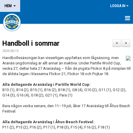
HEM
LOGGA IN
NYHETER
Handboll i sommar
OM KLUBBEN
<
>
2025-06-15
MEDLEM
Handbollssäsongen kan visserligen uppfattas som lågsäsong, men
Aranäs ungdomslag är allt annat än inaktiva. Under Partille World Cup,
vecka 27, deltar hela 27 Aranäslag – från de yngsta Flickor 8 på miniplan till
LEDARE
de äldsta lagen i klasserna Flickor 21, Flickor 18 och Pojkar 18.
DOMARE/FUNKTIONÄR
Alla deltagande Aranäslag i Partille World Cup:
B13 (1), B14 (2), B15 (1), B16 (2), B18 (1), G8 (4), G10 (2), G11 (1), G12 (2),
G14 (3), G16 (4), G18 (2), G21 (1), Para (1)
KALENDER
Bara någon vecka senare, den 11–19 juli, åker 17 Aranäslag till Åhus Beach
MATCHER
Festival.
LOTTERIER
Alla deltagande Aranäslag i Åhus Beach Festival:
P11 (2), P15 (2), P16 (2), P17 (1), P18 (3), F15 (4), F16 (2), F18 (1)