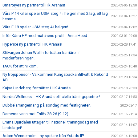
Smarteyes ny partner till Hk Aranäs!
2020-03-05 12:30
Våra P 14 killar spelar USM steg 4 i helgen med 2 lag, ett lag
2020-03-04 13:27
hemma!
Våra F 18 spelar USM steg 4 i helgen!
2020-03-04 12:02
Inför Kärra HF med matchens profil - Anna Heed
2020-03-01 09:00
Hyperice ny partner till HK Aranäs!
2020-02-28 17:41
Slitvargen Johan Wallin fortsätter karriären i
2020-02-25 17:34
moderföreningen!
TACK för att ni kom!
2020-02-24 10:48
Ny tröjsponsor - Välkommen Kungsbacka Biltvätt & Rekond
2020-02-20 16:34
AB
Kajsa Lindeberg fortsätter i HK Aranäs
2020-02-18 20:33
Nordic Wellness = HK Aranäs officiella träningspartner!
2020-02-17 14:53
Dubbelarrangemang på söndag med festligheter!
2020-02-17
Damerna vann mot Eslöv 28-26 (9-12)
2020-02-16 21:14
Emma Bjurdalen uttagen till nationell träningsdag med
2020-02-14 14:07
landslaget!
Adam Wennerholm - ny spelare från Ystads IF!
2020-02-14 10:00