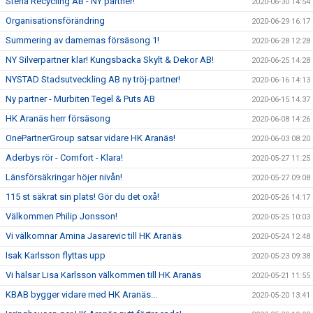
Stena Recycling AB - NY partner!
2020-06-30 14:54
Organisationsförändring
2020-06-29 16:17
Summering av damernas försäsong 1!
2020-06-28 12:28
NY Silverpartner klar! Kungsbacka Skylt & Dekor AB!
2020-06-25 14:28
NYSTAD Stadsutveckling AB ny tröj-partner!
2020-06-16 14:13
Ny partner - Murbiten Tegel & Puts AB
2020-06-15 14:37
HK Aranäs herr försäsong
2020-06-08 14:26
OnePartnerGroup satsar vidare HK Aranäs!
2020-06-03 08:20
Aderbys rör - Comfort - Klara!
2020-05-27 11:25
Länsförsäkringar höjer nivån!
2020-05-27 09:08
115 st säkrat sin plats! Gör du det oxå!
2020-05-26 14:17
Välkommen Philip Jonsson!
2020-05-25 10:03
Vi välkomnar Amina Jasarevic till HK Aranäs
2020-05-24 12:48
Isak Karlsson flyttas upp
2020-05-23 09:38
Vi hälsar Lisa Karlsson välkommen till HK Aranäs
2020-05-21 11:55
KBAB bygger vidare med HK Aranäs...
2020-05-20 13:41