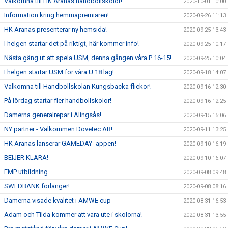
Välkomna till HK Aranäs handbollskolor!
2020-10-01 10:00
Information kring hemmapremiären!
2020-09-26 11:13
HK Aranäs presenterar ny hemsida!
2020-09-25 13:43
I helgen startar det på riktigt, här kommer info!
2020-09-25 10:17
Nästa gäng ut att spela USM, denna gången våra P 16-15!
2020-09-25 10:04
I helgen startar USM för våra U 18 lag!
2020-09-18 14:07
Välkomna till Handbollskolan Kungsbacka flickor!
2020-09-16 12:30
På lördag startar fler handbollskolor!
2020-09-16 12:25
Damerna generalrepar i Alingsås!
2020-09-15 15:06
NY partner - Välkommen Dovetec AB!
2020-09-11 13:25
HK Aranäs lanserar GAMEDAY- appen!
2020-09-10 16:19
BEIJER KLARA!
2020-09-10 16:07
EMP utbildning
2020-09-08 09:48
SWEDBANK förlänger!
2020-09-08 08:16
Damerna visade kvalitet i AMWE cup
2020-08-31 16:53
Adam och Tilda kommer att vara ute i skolorna!
2020-08-31 13:55