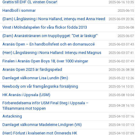
Grattis till EHF CL vinsten Oscar!
2025-06-16 10:35
Handboll i sommar
2025-06-15
(Dam) Långläsning i Norra Halland, intervju med Anna Heed
2025-06-09 20:36
Vinst i Mölndalspelen för våra flickor födda 2013
2025-06-08
(Dam) Aranästränaren om truppbygget: "Det är läskigt"
2025-06-07
Aranäs Open – En handbollsfest och en domarsuccé
2025-06-03 07:43
(Herr) Långsläsning i Norra Halland: Intervju med Magnus
2025-06-03 07:41
Finalen i Aranäs Open Boys 18, över 1000 visingar
2025-06-02 07:49
Aranäs Open 2025 är färdigspelad
2025-05-26 08:38
Damlaget välkomnar Lisa Lundin (9m)
2025-05-22 12:26
Newbody om vår framgångsrika försäljning
2025-05-14 10:51
HK Aranäs i Uppsala (USM)
2025-05-08 10:04
Förberedelserna inför USM Final Steg i Uppsala –
2025-04-28 16:10
Tillsammans mot toppen
Avtackning
2025-04-10 07:16
Damlaget välkomnar Madeleine Lindgren (V6)
2025-04-10 07:13
(Herr) Förlust i kvalserien mot Önnereds HK
2025-04-10 07:09