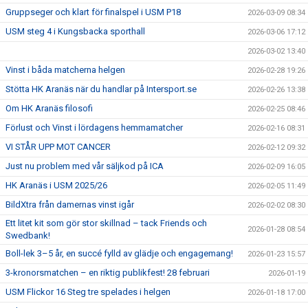
Gruppseger och klart för finalspel i USM P18
2026-03-09 08:34
USM steg 4 i Kungsbacka sporthall
2026-03-06 17:12
2026-03-02 13:40
Vinst i båda matcherna helgen
2026-02-28 19:26
Stötta HK Aranäs när du handlar på Intersport.se
2026-02-26 13:38
Om HK Aranäs filosofi
2026-02-25 08:46
Förlust och Vinst i lördagens hemmamatcher
2026-02-16 08:31
VI STÅR UPP MOT CANCER
2026-02-12 09:32
Just nu problem med vår säljkod på ICA
2026-02-09 16:05
HK Aranäs i USM 2025/26
2026-02-05 11:49
BildXtra från damernas vinst igår
2026-02-02 08:30
Ett litet kit som gör stor skillnad – tack Friends och
2026-01-28 08:54
Swedbank!
Boll-lek 3–5 år, en succé fylld av glädje och engagemang!
2026-01-23 15:57
3-kronorsmatchen – en riktig publikfest! 28 februari
2026-01-19
USM Flickor 16 Steg tre spelades i helgen
2026-01-18 17:00