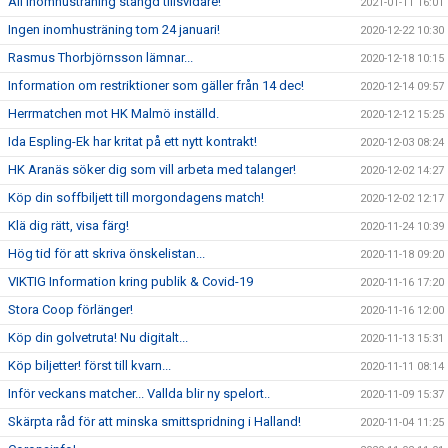
All inomhusträning stängd tillsvidare!
2021-01-11 16:01
Ingen inomhusträning tom 24 januari!
2020-12-22 10:30
Rasmus Thorbjörnsson lämnar...
2020-12-18 10:15
Information om restriktioner som gäller från 14 dec!
2020-12-14 09:57
Herrmatchen mot HK Malmö inställd.
2020-12-12 15:25
Ida Espling-Ek har kritat på ett nytt kontrakt!
2020-12-03 08:24
HK Aranäs söker dig som vill arbeta med talanger!
2020-12-02 14:27
Köp din soffbiljett till morgondagens match!
2020-12-02 12:17
Klä dig rätt, visa färg!
2020-11-24 10:39
Hög tid för att skriva önskelistan...
2020-11-18 09:20
VIKTIG Information kring publik & Covid-19
2020-11-16 17:20
Stora Coop förlänger!
2020-11-16 12:00
Köp din golvetruta! Nu digitalt...
2020-11-13 15:31
Köp biljetter! först till kvarn...
2020-11-11 08:14
Inför veckans matcher... Vallda blir ny spelort..
2020-11-09 15:37
Skärpta råd för att minska smittspridning i Halland!
2020-11-04 11:25