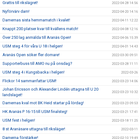
Grattis till rikslägret!
2022-04-28 14:56
Nyförvärv dam!
2022-04-20 14:16
Damernas sista hemmamatch i kvalet!
2022-04-11 12:22
Knappt 200 platser kvar till kvällens match!
2022-04-08 12:16
Över 250 lag anmälda till Aranäs Open!
2022-04-06 15:39
USM steg 4 för våra U 18 i helgen!
2022-04-01 14:43
Aranäs Open söker fler domare!
2022-03-30 09:51
Supporterbuss till AMO nu på onsdag?
2022-03-28 11:11
USM steg 4 i Kungsbacka i helgen!
2022-03-26
Flickor 14 sammanfattar USM!
2022-03-23 14:06
Johan Ericsson och Alexander Lindén uttagna till U 20
2022-03-23 10:32
landslaget!
Damernas kval mot BK Heid startar på lördag!
2022-03-23 09:53
HK Aranäs P 16-15 till USM finalsteg!
2022-03-21 17:41
USM fest i helgen!
2022-03-18 11:25
8 st Aranäsare uttagna till riksläger!
2022-03-11
Damerna förstärker!
2022-02-10 19:49