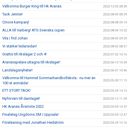
Välkomna Burger King till Hk Aranäs
2022-12-02 08:30
Tack Jennie!
2022-08-09 08:39
Cmore kampanj!
2022-08-08 09:14
ALLA till Varberg! ATG Svenska cupen
2022-08-04 10:32
Vila i frid Johan
2022-08-03 09:59
Vi stärker ledarsidan!
2022-08-02 08:57
Grattis till riksläger 2 och 4!
2022-07-26 10:16
Aranässpelare uttagna till riksläger!
2022-06-13 10:04
Landslagsnyheter!
2022-06-01 10:46
Välkomna till Hummel Sommarhandbollskola - nu mer än
2022-05-30 11:15
100 st anmälda!
ETT STORT TACK!
2022-05-24 14:15
Nyförvärv till damlaget!
2022-05-12 11:59
HK Aranäs Årsmöte 2022
2022-05-09 14:37
Finalsteg Ungdoms SM i Uppsala!
2022-05-03 12:47
Föreläsning med Jonathan Hedström
2022-04-29 15:16