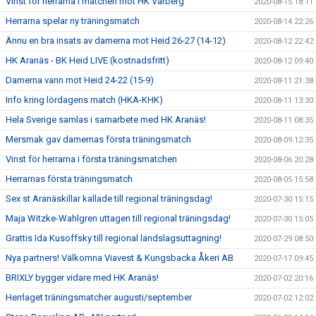
Vinst för herrarna i matchen mot HK Varberg
2020-08-15 18:11
Herrarna spelar ny träningsmatch
2020-08-14 22:26
Ännu en bra insats av damerna mot Heid 26-27 (14-12)
2020-08-12 22:42
HK Aranäs - BK Heid LIVE (kostnadsfritt)
2020-08-12 09:40
Damerna vann mot Heid 24-22 (15-9)
2020-08-11 21:38
Info kring lördagens match (HKA-KHK)
2020-08-11 13:30
Hela Sverige samlas i samarbete med HK Aranäs!
2020-08-11 08:35
Mersmak gav damernas första träningsmatch
2020-08-09 12:35
Vinst för herrarna i första träningsmatchen
2020-08-06 20:28
Herrarnas första träningsmatch
2020-08-05 15:58
Sex st Aranäskillar kallade till regional träningsdag!
2020-07-30 15:15
Maja Witzke-Wahlgren uttagen till regional träningsdag!
2020-07-30 15:05
Grattis Ida Kusoffsky till regional landslagsuttagning!
2020-07-29 08:50
Nya partners! Välkomna Viavest & Kungsbacka Åkeri AB
2020-07-17 09:45
BRIXLY bygger vidare med HK Aranäs!
2020-07-02 20:16
Herrlaget träningsmatcher augusti/september
2020-07-02 12:02