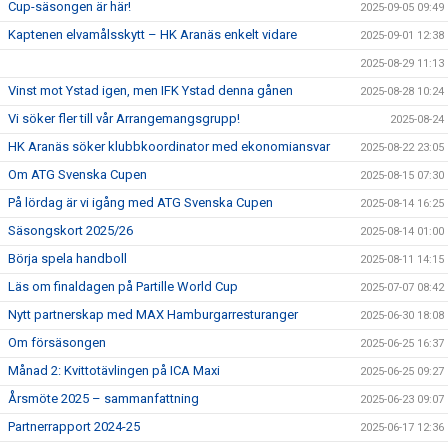
Cup-säsongen är här!
2025-09-05 09:49
Kaptenen elvamålsskytt – HK Aranäs enkelt vidare
2025-09-01 12:38
2025-08-29 11:13
Vinst mot Ystad igen, men IFK Ystad denna gånen
2025-08-28 10:24
Vi söker fler till vår Arrangemangsgrupp!
2025-08-24
HK Aranäs söker klubbkoordinator med ekonomiansvar
2025-08-22 23:05
Om ATG Svenska Cupen
2025-08-15 07:30
På lördag är vi igång med ATG Svenska Cupen
2025-08-14 16:25
Säsongskort 2025/26
2025-08-14 01:00
Börja spela handboll
2025-08-11 14:15
Läs om finaldagen på Partille World Cup
2025-07-07 08:42
Nytt partnerskap med MAX Hamburgarresturanger
2025-06-30 18:08
Om försäsongen
2025-06-25 16:37
Månad 2: Kvittotävlingen på ICA Maxi
2025-06-25 09:27
Årsmöte 2025 – sammanfattning
2025-06-23 09:07
Partnerrapport 2024-25
2025-06-17 12:36