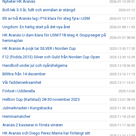
Nyheter HK Aranäs
2026-01-14 09:21
Boll-lek 3-5 år, fullt och anmälan är stängd
2026-01-13
Ett av två Aranäs lag i P16 klara för steg fyra i USM
2026-01-12 11:07
Ungdom: En härlig start på det nya året
2026-01-08 11:00
HK Aranäs U-dam klara för USM F18 steg 4. Gruppseger på
2026-01-07 08:00
hemmaplan
HK Aranäs A-pojk tar SILVER i Norden Cup
2025-12-30 17:30
F12 (födda 2013) Silver och Guld från Norden Cup Open
2025-12-30 16:39
Handboll under jul och nyårshelgerna
2025-12-18 06:40
BilXtra från 14 december
2025-12-16 11:19
Vår fadderverksamhet
2025-12-11 14:01
Förlust i Uddevalla
2025-12-06
Hellton Cup (Karlstad) 28-30 november 2025
2025-12-01 08:39
Julmarknaden i Kungsbacka
2025-11-30 18:50
Hemmamatcher
2025-11-18 23:40
Aranäs 2 kasserar in första vinsten
2025-11-17 06:00
HK Aranäs och Diego Perez Marne har förlängt sitt
2025-11-16 12:39