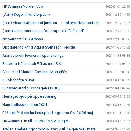
HK Aranäs i Norden Cup
2025-01-01 22:30
(Dam) Seger inför storpublik
2024-12-30 14:50
(Herr) Visade vägen mot jumbon – med nyskrivet kontrakt
2024-12-29 19:27
(Dam) Galen vändning inför storpublik: ”Gåshud”
2024-12-29 19:25
Ny partner till HK Aranäs
2024-12-16 08:36
Uppdatering kring Agust Svensson i Norge
2024-11-25 10:52
Aranäs-profil levererar i spanska ligan
2024-11-14 08:48
Bildextra från match Fjärås mot RIK
2024-11-09 08:17
Clinic med Manolo Cadenas Montañés
2024-11-08 07:56
Klubbchefen slutar
2024-10-17 08:29
Bildspecial från Söndagen (13.10)
2024-10-17 08:26
Herrlaget bjöd på öppen träning
2024-09-03 15:55
Handbollssommaren 2024
2024-08-13 10:25
F16 och P16 spelar finalspel i Ungdoms-SM 26-28 maj
2024-04-24 11:05
HK Aranäs F16 till Ungdoms-SM steg 5
2024-03-18 15:37
Tre lag spelar Ungdoms-SM steg 4 till helgen 9-10 mars
2024-03-06 15:22