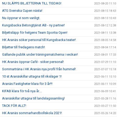
NU SLÄPPS BILJETTERNA TILL TISDAG!
2021-08-20 11:10
ATG Svenska Cupen nästa!
2021-08-15 18:43
Nu öppnar vi som vanligt.
2021-08-13 10:43
Kungsbacka Betongtjänst AB - ny partner!
2021-08-12 12:38
Biljettsläpp för helgens Team Sportia Open!
2021-08-11 13:38
HK Aranäs söker personal till Kungsbacka teater!
2021-08-05 14:58
Biljetter till fredagens match!
2021-08-04 17:14
Gällande publik under träningsmatcherna i veckan!
2021-08-01 17:33
HK Aranäs öppnar Café - söker personal!
2021-07-29 11:10
Sommarträna i HK Aranäs nya profil från hummel!
2021-07-07 15:18
10 st Aranäskillar uttagna till riksläger 1!
2021-06-11 15:10
Aranäs Fastigheter klara för 3 år!!!
2021-06-11 10:09
KIFAB klara för två nya år....
2021-06-09 10:41
Aranäskillar uttagna till landslagssamling!
2021-05-28 11:16
TACK FÖR ALLT!
2021-05-27 11:50
HK Aranäs sommarhandbollskola 2021!
2021-05-26 14:20