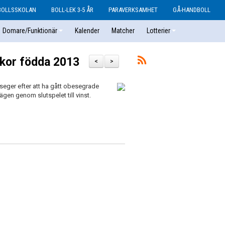
BOLLSSKOLAN
BOLL-LEK 3-5 ÅR
PARAVERKSAMHET
GÅ-HANDBOLL
Domare/Funktionär
Kalender
Matcher
Lotterier
ickor födda 2013
<
>
seger efter att ha gått obesegrade
gen genom slutspelet till vinst.