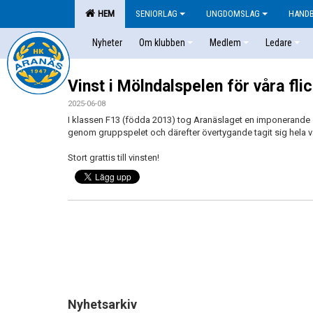
HEM
SENIORLAG
UNGDOMSLAG
HAND
Nyheter
Om klubben
Medlem
Ledare
Vinst i Mölndalspelen för våra fl
2025-06-08
I klassen F13 (födda 2013) tog Aranäslaget en imponerande 
genom gruppspelet och därefter övertygande tagit sig hela vä
Stort grattis till vinsten!
Nyhetsarkiv