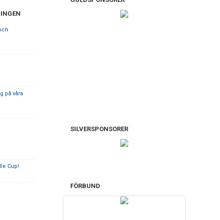
NINGEN
 och
g på våra
SILVERSPONSORER
lle Cup!
FÖRBUND