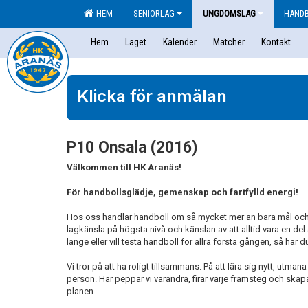
HEM
SENIORLAG
UNGDOMSLAG
HAND
Hem
Laget
Kalender
Matcher
Kontakt
Klicka för anmälan
P10 Onsala (2016)
Välkommen till HK Aranäs!
För handbollsglädje, gemenskap och fartfylld energi!
Hos oss handlar handboll om så mycket mer än bara mål och m
lagkänsla på högsta nivå och känslan av att alltid vara en del
länge eller vill testa handboll för allra första gången, så har d
Vi tror på att ha roligt tillsammans. På att lära sig nytt, utm
person. Här peppar vi varandra, firar varje framsteg och skap
planen.