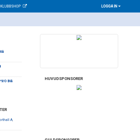
KLUBBSHOP
LOGGA IN
Blå
d
HUVUDSPONSORER
9/O Blå
TER
rthall A
,
GULDSPONSORER