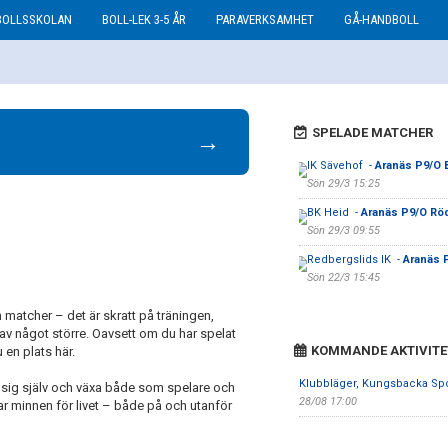
BOLLSSKOLAN
BOLL-LEK 3-5 ÅR
PARAVERKSAMHET
GÅ-HANDBOLL
SPELADE MATCHER
→
IK Sävehof -
Aranäs P9/O 
Sön 29/3 15:25
BK Heid -
Aranäs P9/O Rö
Sön 29/3 09:55
Redbergslids IK -
Aranäs P
Sön 22/3 15:45
atcher – det är skratt på träningen,
 av något större. Oavsett om du har spelat
KOMMANDE AKTIVITE
u en plats här.
Klubbläger, Kungsbacka Spo
ana sig själv och växa både som spelare och
28/08 17:00
ar minnen för livet – både på och utanför