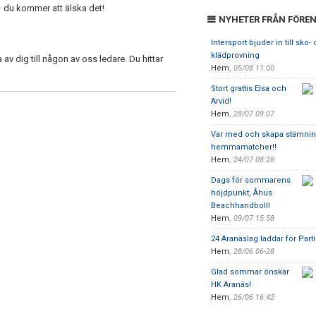
 du kommer att älska det!
NYHETER FRÅN FÖRE
Intersport bjuder in till sko-
klädprovning
 av dig till någon av oss ledare. Du hittar
Hem
,
05/08 11:00
Stort grattis Elsa och
Arvid!
Hem
,
28/07 09:07
Var med och skapa stämnin
hemmamatcher!!
Hem
,
24/07 08:28
Dags för sommarens
höjdpunkt, Åhus
Beachhandboll!
Hem
,
09/07 15:58
24 Aranäslag laddar för Parti
Hem
,
28/06 06-28
Glad sommar önskar
HK Aranäs!
Hem
,
26/06 16:42